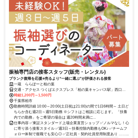
振袖専門店の接客スタッフ(販売・レンタル)
ブランク復帰を応援⭐売るより“一緒に選ぶ”が評価される接客
一蔵 ららぽーと柏の葉
交通・アクセス つくばエクスプレス「柏の葉キャンパス駅」西口前
※ららぽーと柏の葉 本館1階 書店(Books KaBoS)向かい
時給1,200円～1,500円
千葉県柏市
勤務時間詳細 10:00～20:00(土日祝は21:00)の間で1日6時間～ 土日ど
ちらか含む週2日～週5日勤務 ※シフトはご相談に応じます。 「扶養
内での勤務」をご希望の場合は 週20時間未満に...
仕事内容 ✅東証スタンダード上場企業直営ショップ ✅ノルマなし！心
に寄り添う接客スタイル ✅週3日～扶養控除内勤務もOK♪ ✅チームフ
ォロー体制で復職でも安心◎ ✅正社員・契約社員登用制度あり ……...