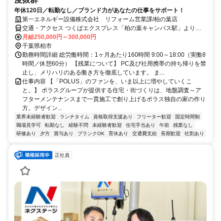
年休120日／転勤なし／ブランド力があなたの仕事をサポート！
第一エネルギー設備株式会社 リフォーム営業課/柏の葉店
交通・アクセス つくばエクスプレス「柏の葉キャンパス駅」より徒
歩7分
月給250,000円～300,000円
千葉県柏市
勤務時間詳細 総労働時間：1ヶ月あたり160時間 9:00～18:00（実働8
時間／休憩60分） 【残業について】 PC及び社用携帯の持ち帰りを禁
止し、メリハリのある働き方を徹底しています。 ま...
仕事内容 【「POLUS」のファンを、いま以上に増やしていくこ
と。】 ポラスグループが提供する住宅・街づくりは、地盤調査～ア
フターメンテナンスまで一貫施工で創り上げるポラス独自の家の作り
方。デザイン...
業界未経験者歓迎
ランチタイム
資格取得支援あり
フリーター歓迎
固定時間制
職場見学可
転勤なし
経験不問
未経験者歓迎
住宅手当あり
午前
残業なし
研修あり
夕方
賞与あり
ブランクOK
育休あり
交通費支給
長期歓迎
社割あり
正社員