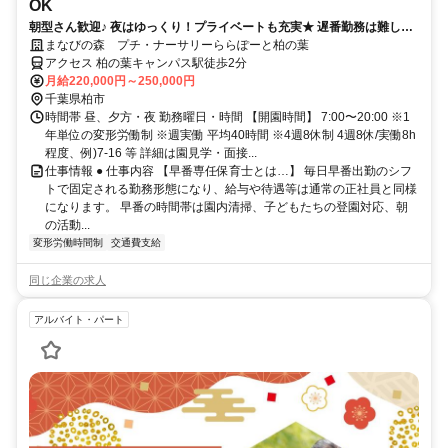
OK
朝型さん歓迎♪ 夜はゆっくり！プライベートも充実★ 遅番勤務は難しい
けど正社員で働きたい方！
まなびの森 プチ・ナーサリーららぽーと柏の葉
アクセス 柏の葉キャンパス駅徒歩2分
月給220,000円～250,000円
千葉県柏市
時間帯 昼、夕方・夜 勤務曜日・時間 【開園時間】 7:00〜20:00 ※1
年単位の変形労働制 ※週実働 平均40時間 ※4週8休制 4週8休/実働8h
程度、例)7-16 等 詳細は園見学・面接...
仕事情報 ● 仕事内容 【早番専任保育士とは…】 毎日早番出勤のシフ
トで固定される勤務形態になり、給与や待遇等は通常の正社員と同様
になります。 早番の時間帯は園内清掃、子どもたちの登園対応、朝
の活動...
変形労働時間制
交通費支給
同じ企業の求人
アルバイト・パート