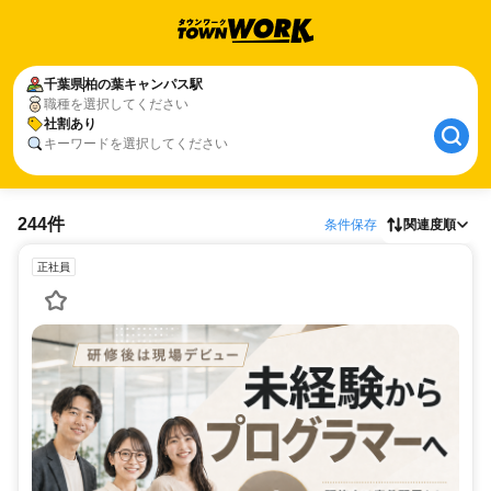
千葉県
柏の葉キャンパス駅
職種を選択してください
社割あり
キーワードを選択してください
244件
条件保存
関連度順
正社員