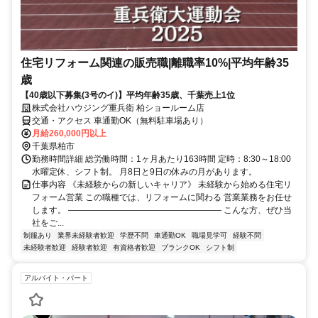
住宅リフォーム関連の販売職|離職率10%|平均年齢35
歳
【40歳以下募集(3号のイ)】平均年齢35歳、千葉売上1位
株式会社ハウジング重兵衛 柏ショールーム店
交通・アクセス 車通勤OK（無料駐車場あり）
月給260,000円以上
千葉県柏市
勤務時間詳細 総労働時間：1ヶ月あたり163時間 定時：8:30～18:00
水曜定休、シフト制。 月8日と9日の休みの月があります。
仕事内容 《未経験からの新しいキャリア》 未経験から始める住宅リ
フォーム営業 この職種では、リフォームに関わる 営業業務をお任せ
します。 —————————————————— こんな方、ぜひ当
社をご...
制服あり
業界未経験者歓迎
学歴不問
車通勤OK
職場見学可
経験不問
未経験者歓迎
経験者歓迎
有資格者歓迎
ブランクOK
シフト制
アルバイト・パート