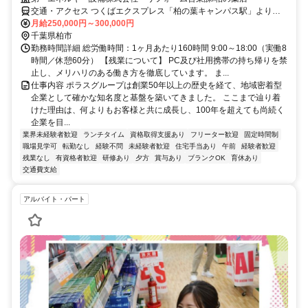
交通・アクセス つくばエクスプレス「柏の葉キャンパス駅」より徒
歩7分
月給250,000円～300,000円
千葉県柏市
勤務時間詳細 総労働時間：1ヶ月あたり160時間 9:00～18:00（実働8
時間／休憩60分） 【残業について】 PC及び社用携帯の持ち帰りを禁
止し、メリハリのある働き方を徹底しています。 ま...
仕事内容 ポラスグループは創業50年以上の歴史を経て、地域密着型
企業として確かな知名度と基盤を築いてきました。 ここまで辿り着
けた理由は、何よりもお客様と共に成長し、100年を超えても尚続く
企業を目...
業界未経験者歓迎
ランチタイム
資格取得支援あり
フリーター歓迎
固定時間制
職場見学可
転勤なし
経験不問
未経験者歓迎
住宅手当あり
午前
経験者歓迎
残業なし
有資格者歓迎
研修あり
夕方
賞与あり
ブランクOK
育休あり
交通費支給
アルバイト・パート