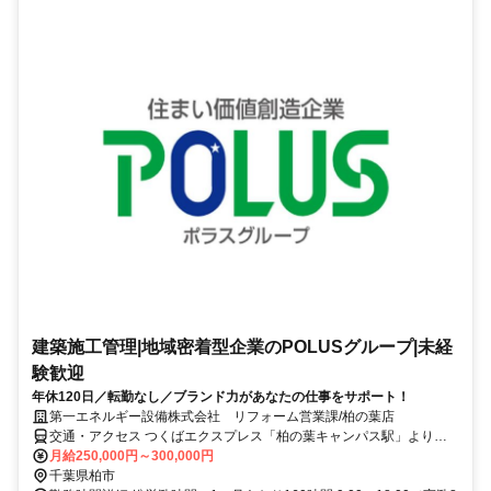
建築施工管理|地域密着型企業のPOLUSグループ|未経
験歓迎
年休120日／転勤なし／ブランド力があなたの仕事をサポート！
第一エネルギー設備株式会社 リフォーム営業課/柏の葉店
交通・アクセス つくばエクスプレス「柏の葉キャンパス駅」より徒
歩7分
月給250,000円～300,000円
千葉県柏市