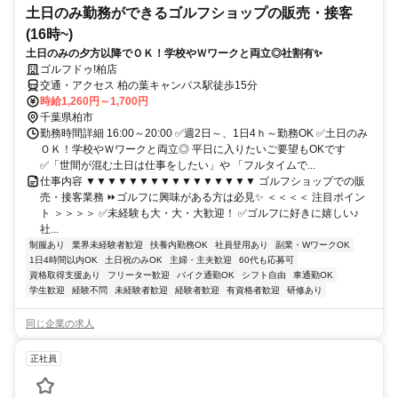
土日のみ勤務ができるゴルフショップの販売・接客
(16時~)
土日のみの夕方以降でＯＫ！学校やＷワークと両立◎社割有✨
ゴルフドゥ!柏店
交通・アクセス 柏の葉キャンパス駅徒歩15分
時給1,260円～1,700円
千葉県柏市
勤務時間詳細 16:00～20:00 ✅週2日～、1日4ｈ～勤務OK ✅土日のみ
ＯＫ！学校やＷワークと両立◎ 平日に入りたいご要望もOKです
✅「世間が混む土日は仕事をしたい」や 「フルタイムで...
仕事内容 ▼▼▼▼▼▼▼▼▼▼▼▼▼▼▼▼ ゴルフショップでの販
売・接客業務 ⏩ゴルフに興味がある方は必見✨ ＜＜＜＜ 注目ポイン
ト ＞＞＞＞ ✅未経験も大・大・大歓迎！ ✅ゴルフに好きに嬉しい♪
社...
制服あり
業界未経験者歓迎
扶養内勤務OK
社員登用あり
副業・WワークOK
1日4時間以内OK
土日祝のみOK
主婦・主夫歓迎
60代も応募可
資格取得支援あり
フリーター歓迎
バイク通勤OK
シフト自由
車通勤OK
学生歓迎
経験不問
未経験者歓迎
経験者歓迎
有資格者歓迎
研修あり
同じ企業の求人
正社員