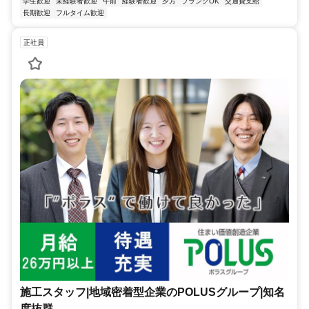
学生歓迎
未経験者歓迎
午前
経験者歓迎
夕方
ブランクOK
交通費支給
長期歓迎
フルタイム歓迎
正社員
施工スタッフ|地域密着型企業のPOLUSグループ|知名
度抜群