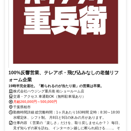
100%反響営業、テレアポ・飛び込みなしの老舗リフ
ォーム企業
19時半完全退社。「断られるのが当たり前」の営業は卒業。
株式会社ハウジング重兵衛 柏ショールーム店
交通・アクセス 車通勤OK（無料駐車場あり）
月給260,000円～500,000円
千葉県柏市
勤務時間詳細 総労働時間：1ヶ月あたり163時間 定時：8:30～18:00
水曜定休、シフト制。 月8日と9日の休みの月があります。
仕事内容 《 営業の「楽しさ」だけを、取り戻しませんか？ 》 毎日、
見ず知らずの家を訪ね、 インターホン越しに断られ続ける……。 そ