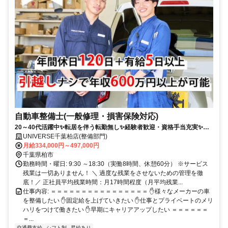
自動車整備士(一般修理・損害保険対応)
20～40代活躍中✨転居を伴う転勤無し✨経験者歓迎・資格手当充実✨固
定給で年収800万円可✨ピット内冷暖房完備✨年間休日120日+有給休暇6
UNIVERSE千葉柏店(整備部門)
日でワークライフバランスも充実❗
月給334,000円～497,000円
千葉県柏市
勤務時間・曜日: 9:30 ～18:30（実働8時間、休憩60分） ※サービス
残業は一切ありません！ ＼ 過度な残業をさせないための管理を徹
底！／ 正社員平均残業時間：月17時間程度（月平均残業...
仕事内容: ＝＝＝＝＝＝＝＝＝＝＝＝＝＝＝＝ ✋様々なメーカーの車
を整備したい ✋固定給を上げていきたい ✋仕事とプライベートのメリ
ハリをつけて働きたい ✋早期にキャリアアップしたい ＝＝＝＝＝＝
＝...
交通費支給
シフト制
昇給あり