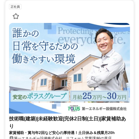
正社員
技術職(建築)|未経験歓迎|完休2日制(土日)|家賃補助あ
り
家賃補助・賞与年2回など安心の厚待遇！土日休み＆残業月20h
第一エネルギー設備株式会社 リフォーム営業課/柏の葉店