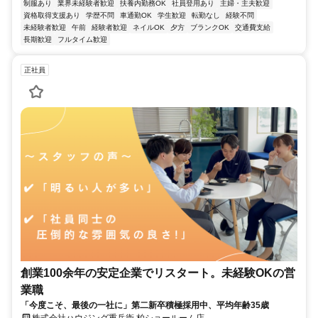
制服あり
業界未経験者歓迎
扶養内勤務OK
社員登用あり
主婦・主夫歓迎
資格取得支援あり
学歴不問
車通勤OK
学生歓迎
転勤なし
経験不問
未経験者歓迎
午前
経験者歓迎
ネイルOK
夕方
ブランクOK
交通費支給
長期歓迎
フルタイム歓迎
正社員
創業100余年の安定企業でリスタート。未経験OKの営
業職
「今度こそ、最後の一社に」第二新卒積極採用中、平均年齢35歳