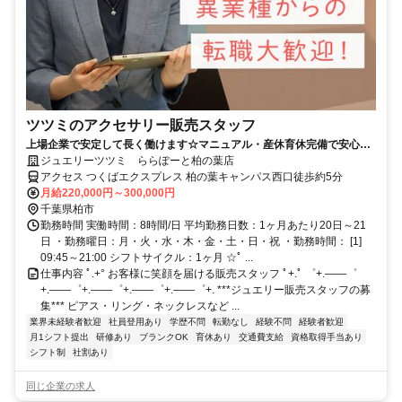
ツツミのアクセサリー販売スタッフ
上場企業で安定して長く働けます☆マニュアル・産休育休完備で安心☆
年休119日☆残業月5h◎
ジュエリーツツミ ららぽーと柏の葉店
アクセス つくばエクスプレス 柏の葉キャンパス西口徒歩約5分
月給220,000円～300,000円
千葉県柏市
勤務時間 実働時間：8時間/日 平均勤務日数：1ヶ月あたり20日～21
日 ・勤務曜日：月・火・水・木・金・土・日・祝 ・勤務時間： [1]
09:45～21:00 シフトサイクル：1ヶ月 ☆ﾟ ...
仕事内容 ﾟ.+° お客様に笑顔を届ける販売スタッフ ﾟ+.ﾟ ゜+.――゜
+.――゜+.――゜+.――゜+.――゜+. ***ジュエリー販売スタッフの募
集*** ピアス・リング・ネックレスなど ...
業界未経験者歓迎
社員登用あり
学歴不問
転勤なし
経験不問
経験者歓迎
月1シフト提出
研修あり
ブランクOK
育休あり
交通費支給
資格取得手当あり
シフト制
社割あり
同じ企業の求人