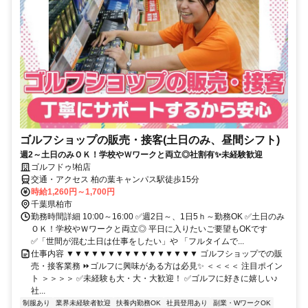
ゴルフショップの販売・接客(土日のみ、昼間シフト)
週2～土日のみＯＫ！学校やＷワークと両立◎社割有✨未経験歓迎
ゴルフドゥ!柏店
交通・アクセス 柏の葉キャンパス駅徒歩15分
時給1,260円～1,700円
千葉県柏市
勤務時間詳細 10:00～16:00 ✅週2日～、1日5ｈ～勤務OK ✅土日のみ
ＯＫ！学校やＷワークと両立◎ 平日に入りたいご要望もOKです
✅「世間が混む土日は仕事をしたい」や 「フルタイムで...
仕事内容 ▼▼▼▼▼▼▼▼▼▼▼▼▼▼▼▼ ゴルフショップでの販
売・接客業務 ⏩ゴルフに興味がある方は必見✨ ＜＜＜＜ 注目ポイン
ト ＞＞＞＞ ✅未経験も大・大・大歓迎！ ✅ゴルフに好きに嬉しい♪
社...
制服あり
業界未経験者歓迎
扶養内勤務OK
社員登用あり
副業・WワークOK