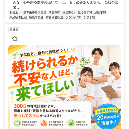
んな「心を削る数字の追い方」は、 もう必要ありません。 当社の営
業...
制服あり
業界未経験者歓迎
学歴不問
車通勤OK
職場見学可
経験不問
未経験者歓迎
経験者歓迎
有資格者歓迎
ブランクOK
シフト制
正社員