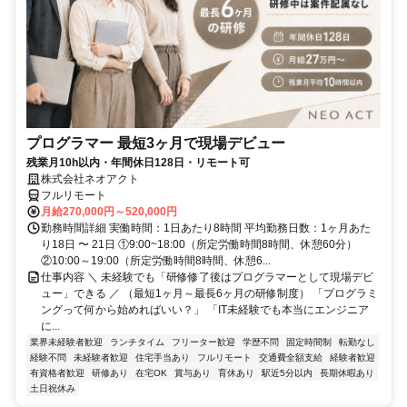
プログラマー 最短3ヶ月で現場デビュー
残業月10h以内・年間休日128日・リモート可
株式会社ネオアクト
フルリモート
月給270,000円～520,000円
勤務時間詳細 実働時間：1日あたり8時間 平均勤務日数：1ヶ月あた
り18日 〜 21日 ①9:00~18:00（所定労働時間8時間、休憩60分）
②10:00～19:00（所定労働時間8時間、休憩6...
仕事内容 ＼ 未経験でも「研修修了後はプログラマーとして現場デビ
ュー」できる ／ （最短1ヶ月～最長6ヶ月の研修制度） 「プログラミ
ングって何から始めればいい？」 「IT未経験でも本当にエンジニア
に...
業界未経験者歓迎
ランチタイム
フリーター歓迎
学歴不問
固定時間制
転勤なし
経験不問
未経験者歓迎
住宅手当あり
フルリモート
交通費全額支給
経験者歓迎
有資格者歓迎
研修あり
在宅OK
賞与あり
育休あり
駅近5分以内
長期休暇あり
土日祝休み