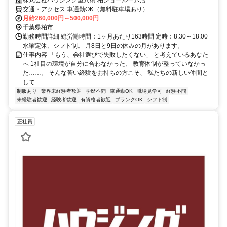
株式会社ハウジング重兵衛 柏ショールーム店
交通・アクセス 車通勤OK（無料駐車場あり）
月給260,000円～500,000円
千葉県柏市
勤務時間詳細 総労働時間：1ヶ月あたり163時間 定時：8:30～18:00
水曜定休、シフト制。 月8日と9日の休みの月があります。
仕事内容 「もう、会社選びで失敗したくない」 と考えているあなた
へ 1社目の環境が自分に合わなかった、 教育体制が整っていなかっ
た……。 そんな苦い経験をお持ちの方こそ、 私たちの新しい仲間と
して...
制服あり
業界未経験者歓迎
学歴不問
車通勤OK
職場見学可
経験不問
未経験者歓迎
経験者歓迎
有資格者歓迎
ブランクOK
シフト制
正社員