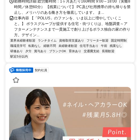
勤務時間詳細 総労働時間：1ヶ月あたり160時間 9:00～18:00（実働8
時間／休憩60分） 【残業について】 PC及び社用携帯の持ち帰りを禁
止し、メリハリのある働き方を徹底しています。 ま...
仕事内容 【「POLUS」のファンを、いま以上に増やしていくこ
と。】 ポラスグループが提供する住宅・街づくりは、地盤調査～ア
フターメンテナンスまで一貫施工で創り上げるポラス独自の家の作り
方。デザイン...
業界未経験者歓迎
ランチタイム
資格取得支援あり
フリーター歓迎
固定時間制
職場見学可
転勤なし
経験不問
未経験者歓迎
住宅手当あり
午前
残業なし
研修あり
夕方
賞与あり
ブランクOK
育休あり
交通費支給
長期歓迎
駅近5分以内
契約社員