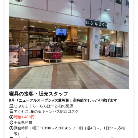
寝具の接客・販売スタッフ
9月リニューアルオープン⭐大量募集！高時給でしっかり稼げます
じぶんまくら ららぽーと柏の葉店
アクセス: 柏の葉キャンパス駅西口スグ
時給1,400円
千葉県柏市
勤務時間・曜日: 10:00～21:00★シフト制（週4日～、1日5h～応相
談）