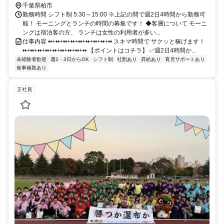
車で約9分
千葉県柏市
勤務時間 シフト制 5:30～15:00 ※上記の間で週2日4時間から勤務可
能！ モーニングとランチの時間の募集です！ ◆客層について モーニ
ングは宿泊客の方、 ランチは女性の利用者が多い...
仕事内容 ••+••+••+••+••+••+••+••+•• スキマ時間で サクッと稼げます！
••+••+••+••+••+••+••+••+•• 【ポイントはコチラ】 ✅週2日4時間か...
未経験者歓迎
週2・3日からOK
シフト制
社割あり
昇給あり
育児サポートあり
食事補助あり
正社員