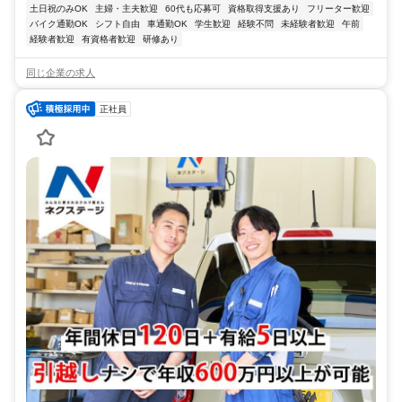
土日祝のみOK
主婦・主夫歓迎
60代も応募可
資格取得支援あり
フリーター歓迎
バイク通勤OK
シフト自由
車通勤OK
学生歓迎
経験不問
未経験者歓迎
午前
経験者歓迎
有資格者歓迎
研修あり
同じ企業の求人
正社員