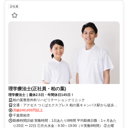
正社員
理学療法士(正社員・柏の葉)
理学療法士｜週休2.5日・年間休日145日！
柏の葉整形外科リハビリテーションクリニック
交通・アクセス つくばエクスプレス 柏の葉キャンパス駅から徒歩で8
分
月給240,000円以上
千葉県柏市
勤務時間詳細 実働時間：1日あたり8時間 平均勤務日数：1ヶ月あた
り20日 〜 22日 ①月火水金：9:30～19:00（※実働8時間） ②土曜