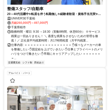
整備スタッフ/自動車
20～40代活躍中✨転居を伴う転勤無し✨経験者歓迎・資格手当充実✨固
定給で年収800万円可✨ピット内冷暖房完備✨年間休日120日+有給休暇5
UNIVERSE千葉柏
日でワークライフバランスも充実❗
月給260,000円～497,000円
千葉県柏市
勤務時間・曜日: 9:30 ～18:30（実働8時間、休憩60分） ※サービス
残業は一切ありません！ ＼ 過度な残業をさせないための管理を徹
底！／ 正社員平均残業時間：月17時間程度（月平均残業...
仕事内容: ＝＝＝＝＝＝＝＝＝＝＝＝＝＝＝＝ ✋様々なメーカーの車
を整備したい ✋固定給を上げていきたい ✋仕事とプライベートのメリ
ハリをつけて働きたい ✋早期にキャリアアップしたい ＝＝＝＝＝＝
＝...
交通費支給
シフト制
昇給あり
アルバイト・パート