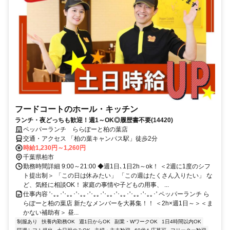
フードコートのホール・キッチン
ランチ・夜どっちも歓迎！週1～OK◎履歴書不要(14420)
ペッパーランチ ららぽーと柏の葉店
交通・アクセス 「柏の葉キャンパス駅」徒歩2分
時給1,230円～1,260円
千葉県柏市
勤務時間詳細 9:00～21:00 ◆週1日､1日2h～ok！ ＜2週に1度のシフ
ト提出制＞ 「この日は休みたい」 「この週はたくさん入りたい」 な
ど、気軽に相談OK！ 家庭の事情や子どもの用事、 ...
仕事内容 '･｡｡･'･｡｡･'･｡｡･'･｡｡･'･｡｡･'･｡｡･'･｡｡･'･｡｡･' ペッパーランチ ら
らぽーと柏の葉店 新たなメンバーを大募集！！ ＜2h×週1日～＞＜ま
かない補助有＞ 昼...
制服あり
扶養内勤務OK
週1日からOK
副業・WワークOK
1日4時間以内OK