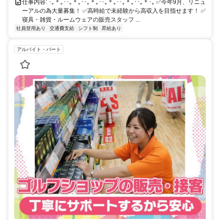
仕事内容: ･｡＊｡･･｡＊｡･･｡＊｡･･｡＊｡･･｡＊｡･･｡＊･｡ ✅今年9月、リニュ
ーアルの為大量募集！ ✅高時給で未経験から高収入を目指せます！ ✅
寝具・雑貨・ルームウェアの販売スタッフ ...
社員登用あり
交通費支給
シフト制
昇給あり
アルバイト・パート