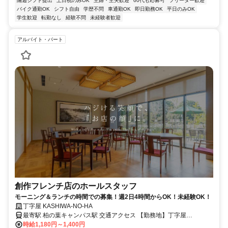
隔週シフト提出
土日祝のみOK
主婦・主夫歓迎
60代も応募可
フリーター歓迎
バイク通勤OK
シフト自由
学歴不問
車通勤OK
即日勤務OK
平日のみOK
学生歓迎
転勤なし
経験不問
未経験者歓迎
アルバイト・パート
創作フレンチ店のホールスタッフ
モーニング＆ランチの時間での募集！週2日4時間からOK！未経験OK！
丁字屋 KASHIWA-NO-HA
最寄駅 柏の葉キャンパス駅 交通アクセス 【勤務地】丁字屋
KASHIWA-NO-HA つくばエクスプレス「柏の葉キャンパス駅」より
時給1,180円～1,400円