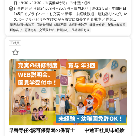
日：9:30～13:30（※実働4時間） ※休憩：①9...
仕事内容 ✅ 月給24.6万円～35万円＋賞与あり｜週休2.5日・年間休日
145日でプライベートも充実 ✅ 新卒・未経験歓迎｜運動器リハビリや
スポーツリハビリを学びながら着実に成長できる環境 ✅ 医師...
業界未経験者歓迎
固定時間制
経験不問
未経験者歓迎
経験者歓迎
有資格者歓迎
研修あり
育休あり
交通費支給
社割あり
長期休暇あり
正社員
早番専任×認可保育園の保育士 中途正社員/未経験