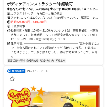
ボディケアインストラクター/未経験可
◆あなたの“想い”が、人の笑顔を生み出す◆年休110日以上＆インセン
有
カラダストレッチ ららぽーと柏の葉店
アクセス: つくばエクスプレス線「柏の葉キャンパス」駅西口：徒歩1
分
月給224,000円～410,000円
千葉県柏市
勤務時間・曜日: 10:00～21:00内でのシフト制（実働8時間） ※勤務
店舗によって、営業時間、 シフト時間帯が異なります ＜シフト例＞
12：30～21：30（休憩1時間30分） 9：30...
仕事内容: ━━━━━━━━━━━━━━━━━━━ "誰かを癒すこと
で、自分も満たされていく感覚があった" 初めての接客。 お客様の
「ありがとう」で、胸が熱くなった。 誰かに寄り添うことで、自分
も...
変形労働時間制
交通費支給
駅近5分以内
昇給あり
アルバイト・パート