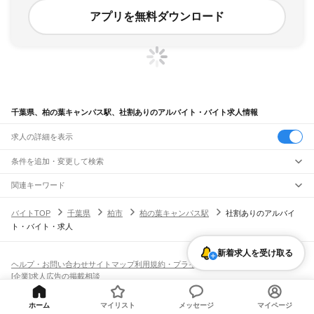
アプリを無料ダウンロード
千葉県、柏の葉キャンパス駅、社割ありのアルバイト・バイト求人情報
求人の詳細を表示
条件を追加・変更して検索
市区町村を追加・変更
関連キーワード
完全在宅ワーク 全国
シール貼り 在宅
現在地周辺
ガチャガチャ
犬カフェ
千葉県
駅を追加・変更
バイトTOP
千葉県
柏市
柏の葉キャンパス駅
社割ありのアルバイ
千葉県
すべて
ト・バイト・求人
千葉市
すべて
職種を追加・変更
JR武蔵野線
中央区
花見川区
稲毛区
若葉区
緑区
美浜区
南流山駅
新松戸駅
新八柱駅
東松戸駅
市川大野駅
船橋法典駅
西船橋駅
飲食・フードサービス
新着求人を受け取る
銚子市
市川市
船橋市
館山市
木更津市
松戸市
野田市
茂原市
成田市
佐倉市
東金市
特徴を追加・変更
飲食・フードサービス
すべて
ヘルプ・お問い合わせ
サイトマップ
利用規約・プライバシーポリシー
JR中央・総武線
旭市
習志野市
柏市
勝浦市
市原市
流山市
八千代市
我孫子市
鴨川市
鎌ケ谷市
ホールスタッフ
キッチンスタッフ
皿洗い・洗い場
精肉・鮮魚加工
給食調理
人気
[企業]求人広告の掲載相談
市川駅
本八幡駅
下総中山駅
西船橋駅
船橋駅
東船橋駅
津田沼駅
幕張本郷駅
幕張駅
君津市
富津市
浦安市
四街道市
袖ケ浦市
八街市
印西市
白井市
富里市
南房総市
雇用形態を追加・変更
パン屋（ベーカリー）
フードカウンター販売員
バー（BAR）・バーテンダー
日払いOK
高校生歓迎
学生歓迎
深夜の仕事
髪型・髪色自由
ひげOK
ネイルOK
新検見川駅
稲毛駅
西千葉駅
千葉駅
匝瑳市
香取市
山武市
いすみ市
大網白里市
印旛郡
香取郡
山武郡
長生郡
夷隅郡
飲食店補助（開店・閉店準備）
飲食店（店長・マネージャー）
ピアスOK
アルバイト・パート
履歴書不要
オープニングスタッフ
留学生・外国人活躍中
安房郡
都道府県を変更
ホーム
マイリスト
メッセージ
マイページ
営業・販売
JR総武本線
勤務期間
正社員