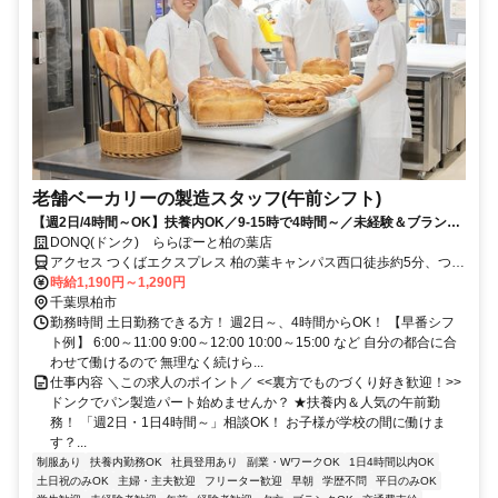
老舗ベーカリーの製造スタッフ(午前シフト)
【週2日/4時間～OK】扶養内OK／9-15時で4時間～／未経験＆ブランク
歓迎
DONQ(ドンク) ららぽーと柏の葉店
アクセス つくばエクスプレス 柏の葉キャンパス西口徒歩約5分、つく
ばエクスプレス 柏たなか出入口2徒歩約33分、東武野田線〔アーバン
時給1,190円～1,290円
パークライン〕 初石東口徒歩約45分
千葉県柏市
勤務時間 土日勤務できる方！ 週2日～、4時間からOK！ 【早番シフ
ト例】 6:00～11:00 9:00～12:00 10:00～15:00 など 自分の都合に合
わせて働けるので 無理なく続けら...
仕事内容 ＼この求人のポイント／ <<裏方でものづくり好き歓迎！>>
ドンクでパン製造パート始めませんか？ ★扶養内＆人気の午前勤
務！ 「週2日・1日4時間～」相談OK！ お子様が学校の間に働けま
す？...
制服あり
扶養内勤務OK
社員登用あり
副業・WワークOK
1日4時間以内OK
土日祝のみOK
主婦・主夫歓迎
フリーター歓迎
早朝
学歴不問
平日のみOK