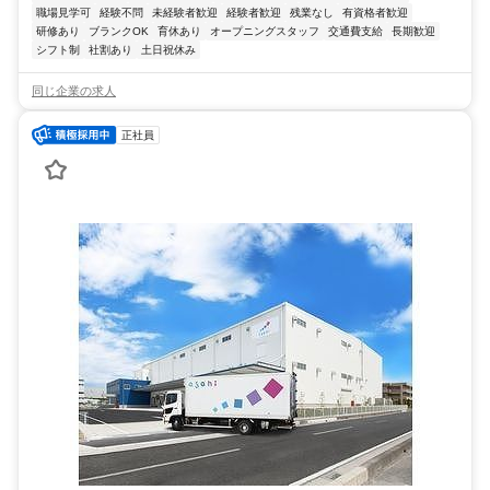
職場見学可
経験不問
未経験者歓迎
経験者歓迎
残業なし
有資格者歓迎
研修あり
ブランクOK
育休あり
オープニングスタッフ
交通費支給
長期歓迎
シフト制
社割あり
土日祝休み
同じ企業の求人
正社員