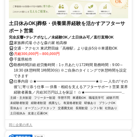
土日休みOK|葬祭・供養業界経験を活かすアフターサ
ポート営業
完全反響+テレアポなし／未経験OK／土日休み可／直行直帰OK
家族葬式場 小さな森の家 柏高柳
交通・アクセス 東武野田線「高柳駅」より徒歩5分※車通勤OK
月給300,000円～800,000円
千葉県柏市
勤務時間詳細 総労働時間：1ヶ月あたり172時間 勤務時間：9:00～
18:30 (休憩時間 1時間30分) ※ご自身のタイミングで休憩時間を設定
できます
仕事内容 ☆★━━━━━━━━━━━━━━━━★☆ ― 人生の“その
後”に寄り添う仕事 ― 供養・相続を支えるアフターサポート営業 業界
経験者募集／月給30万円以上を保証！ ☆★━━━━━━━━━━...
主婦・主夫歓迎
フリーター歓迎
学歴不問
車通勤OK
職場見学可
経験不問
未経験者歓迎
経験者歓迎
残業なし
有資格者歓迎
研修あり
ブランクOK
育休あり
オープニングスタッフ
交通費支給
長期歓迎
シフト制
社割あり
土日祝休み
友達と応募OK
同じ企業の求人