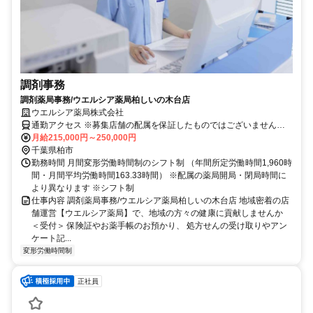
調剤事務
調剤薬局事務/ウエルシア薬局柏しいの木台店
ウエルシア薬局株式会社
通勤アクセス ※募集店舗の配属を保証したものではございませんの
で予めご了承ください ※配属店舗は上記店舗以外の可能性がござい
月給215,000円～250,000円
ます ※勤務店舗の指定は出来かねます。 勤務区分を下記の３つから
千葉県柏市
選択 ＜エリア職＞ 原則として転居を伴う異動はございません。 自宅
勤務時間 月間変形労働時間制のシフト制 （年間所定労働時間1,960時
から50km圏内、通勤片道90分圏内での配属店舗となります。 ＜リー
間・月間平均労働時間163.33時間） ※配属の薬局開局・閉局時間に
ジョナル職＞ 異動の範囲は本拠地とその隣接県または直線距離で概
より異なります ※シフト制
ね100km以内 ※社宅制度・赴任手当制度あり ＜ナショナル職＞ 全国
仕事内容 調剤薬局事務/ウエルシア薬局柏しいの木台店 地域密着の店
の店舗への異動あり ※社宅制度・赴任手当制度あり
舗運営【ウエルシア薬局】で、地域の方々の健康に貢献しませんか
＜受付＞ 保険証やお薬手帳のお預かり、 処方せんの受け取りやアン
ケート記...
変形労働時間制
正社員