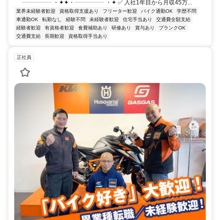
┈┈┈┈┈ ・✦✦・┈┈┈┈┈ ・✦ ✅ 入社1年目から月収45万...
業界未経験者歓迎
資格取得支援あり
フリーター歓迎
バイク通勤OK
学歴不問
車通勤OK
転勤なし
経験不問
未経験者歓迎
住宅手当あり
交通費全額支給
経験者歓迎
有資格者歓迎
食費補助あり
研修あり
賞与あり
ブランクOK
交通費支給
長期歓迎
資格取得手当あり
正社員