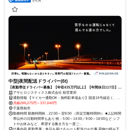
正社員
中型|夜間配送ドライバー(6t)
【夜勤専従ドライバー募集】【年収435万円以上】【年間休日117日】
【全車両ＡT車】【普通免許があればOK】など多くの人が働きやすい環
アサヒロジスティクス株式会社 柏営業所
境を整えています
通勤情報 【マイカー通勤OK・無料駐車場あり】国道16号線近く、柏
駅から車で20分、鎌ヶ谷駅から車で26分
月給288,275円～337,040円
千葉県柏市
勤務時間 勤務時間例…22:00～翌9:00 （所定労働時間8h） ■上記時間
帯以外の日勤時間帯もあり 例：5:00～14:00／9:00～18:00など シフ
トやお休みなど、希望する働き方を一度ご...
仕事内容 夜勤専属：食品を届けるルート配送のお仕事 荷物の積み下