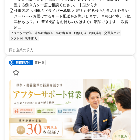
望する働き方を一度ご相談ください。 中型から大...
仕事内容 ＜4t車のドライバー募集 ＞ 誰もが知る様々な食品を外食や
スーパーへお届けするルート配送をお願いします。 車格は4t車。（他
車格もあり。） 普通免許をお持ちの方はすぐに活躍できます。 教習
所...
フリーター歓迎
未経験者歓迎
経験者歓迎
研修あり
制服貸与
交通費支給
シフト制
社割あり
同じ企業の求人
正社員