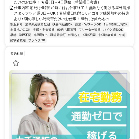
だけのお仕事！ ★週3日～4日勤務（希望曜日考慮）
仕事内容 朝だけ4時間♪9時にはお仕事終了！ 無理なく働ける屋外清掃
スタッフ✨ ✅ 週3日～OK！希望曜日相談OK ✅ ゴルフ練習無料の特典
あり♪ 朝の涼しい時間帯だけのお仕事！ 9時には終わるの...
制服あり
業界未経験者歓迎
扶養内勤務OK
副業・WワークOK
1日4時間以内OK
土日祝のみOK
主婦・主夫歓迎
60代も応募可
フリーター歓迎
バイク通勤OK
早朝
学歴不問
車通勤OK
職場見学可
転勤なし
経験不問
未経験者歓迎
午前
経験者歓迎
ブランクOK
契約社員