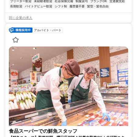
フリーター歓迎
未経験者歓迎
社会保険完備
制服貸与
ブランクOK
交通費支給
長期歓迎
バイトデビュー歓迎
シフト制
履歴書不要
髪型・髪色自由
同じ企業の求人
アルバイト・パート
食品スーパーでの鮮魚スタッフ