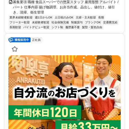
募集要項 職種 食品スーパーでの惣菜スタッフ 雇用形態 アルバイト /
パート 仕事内容 揚げ物調理、お弁当作成、品出し、値付け、値引
き、清掃、衛生管理
業界未経験者歓迎
週1日からOK
土日祝のみOK
主婦・主夫歓迎
長期
フリーター歓迎
未経験者歓迎
社会保険完備
制服貸与
ブランクOK
交通費支給
長期歓迎
バイトデビュー歓迎
シフト制
履歴書不要
髪型・髪色自由
正社員