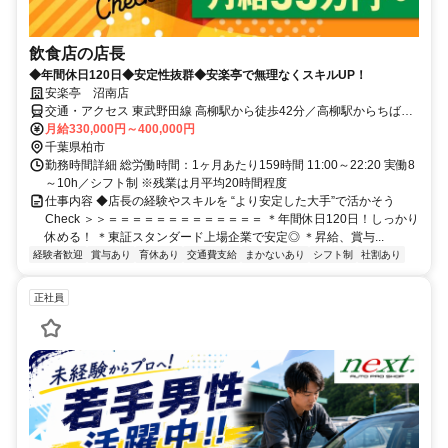
飲食店の店長
◆年間休日120日◆安定性抜群◆安楽亭で無理なくスキルUP！
安楽亭 沼南店
交通・アクセス 東武野田線 高柳駅から徒歩42分／高柳駅からちばレ
インボーバスで12分／高柳駅からタクシーで8分／新鎌ヶ谷駅からち
月給330,000円～400,000円
ばレインボーバスで22分
千葉県柏市
勤務時間詳細 総労働時間：1ヶ月あたり159時間 11:00～22:20 実働8
～10h／シフト制 ※残業は月平均20時間程度
仕事内容 ◆店長の経験やスキルを “より安定した大手”で活かそう
Check ＞＞＝＝＝＝＝＝＝＝＝＝＝＝＝ ＊年間休日120日！しっかり
休める！ ＊東証スタンダード上場企業で安定◎ ＊昇給、賞与...
経験者歓迎
賞与あり
育休あり
交通費支給
まかないあり
シフト制
社割あり
正社員