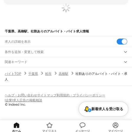
千葉県、高柳駅、社割ありのアルバイト・バイト求人情報
求人の詳細を表示
条件を追加・変更して検索
市区町村を追加・変更
関連キーワード
完全在宅ワーク 全国
シール貼り 在宅
現在地周辺
ガチャガチャ
犬カフェ
千葉県
駅を追加・変更
バイトTOP
千葉県
柏市
高柳駅
社割ありのアルバイト・バイト・求
千葉県
すべて
人
千葉市
すべて
職種を追加・変更
JR武蔵野線
中央区
花見川区
稲毛区
若葉区
緑区
美浜区
南流山駅
新松戸駅
新八柱駅
東松戸駅
市川大野駅
船橋法典駅
西船橋駅
飲食・フードサービス
銚子市
市川市
船橋市
館山市
木更津市
松戸市
野田市
茂原市
成田市
佐倉市
東金市
特徴を追加・変更
飲食・フードサービス
すべて
ヘルプ・お問い合わせ
サイトマップ
利用規約・プライバシーポリシー
JR中央・総武線
旭市
習志野市
柏市
勝浦市
市原市
流山市
八千代市
我孫子市
鴨川市
鎌ケ谷市
ホールスタッフ
キッチンスタッフ
皿洗い・洗い場
精肉・鮮魚加工
給食調理
人気
[企業]求人広告の掲載相談
市川駅
本八幡駅
下総中山駅
西船橋駅
船橋駅
東船橋駅
津田沼駅
幕張本郷駅
幕張駅
君津市
富津市
浦安市
四街道市
袖ケ浦市
八街市
印西市
白井市
富里市
南房総市
雇用形態を追加・変更
パン屋（ベーカリー）
フードカウンター販売員
バー（BAR）・バーテンダー
日払いOK
高校生歓迎
学生歓迎
深夜の仕事
髪型・髪色自由
ひげOK
ネイルOK
新検見川駅
稲毛駅
西千葉駅
千葉駅
匝瑳市
香取市
山武市
いすみ市
大網白里市
印旛郡
香取郡
山武郡
長生郡
夷隅郡
飲食店補助（開店・閉店準備）
飲食店（店長・マネージャー）
新着求人を受け取る
ピアスOK
アルバイト・パート
履歴書不要
オープニングスタッフ
留学生・外国人活躍中
安房郡
都道府県を変更
営業・販売
JR総武本線
勤務期間
正社員
市川駅
船橋駅
津田沼駅
稲毛駅
千葉駅
東千葉駅
都賀駅
四街道駅
物井駅
佐倉駅
営業・販売
すべて
短期
契約社員
単発・1日OK
長期
期間限定（春夏冬休み等）
南酒々井駅
榎戸駅
八街駅
日向駅
成東駅
松尾駅
横芝駅
飯倉駅
八日市場駅
干潟駅
旭駅
営業
テレフォンアポインター（テレアポ）
ルートセールス
コンビニ
シフト
派遣社員
飯岡駅
倉橋駅
猿田駅
松岸駅
銚子駅
フードカウンター販売員
アパレル
家電量販店・携帯販売（携帯ショップ）
土日祝のみOK
業務委託
平日のみOK
週1日からOK
週2・3日からOK
週4日以上OK
ホーム
マイリスト
メッセージ
マイページ