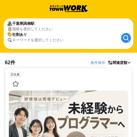
千葉県
高柳駅
職種を選択してください
社割あり
キーワードを選択してください
62件
条件保存
関連度順
正社員