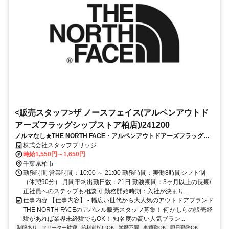
<販売スタッフ>ザ ノースフェイス(アルペンアウトド
アーズフラッグシップストア柏店)/241200
ノルマなし★THE NORTH FACE・アルペンアウトドアーズフラッグシ
ップストア柏店（週3日～）
株式会社スタッフブリッジ
時給1,550円～1,650円
千葉県柏市
勤務時間 営業時間：10:00 ～ 21:00 勤務時間：実働8時間シフト制
（休憩90分） 月間平均出勤日数：21日 勤務期間：3ヶ月以上の長期/
正社員へのステップも相談可 勤務開始時期：入社が決まり...
仕事内容 【仕事内容】 - 幅広い世代から大人気のアウトドアブランド
THE NORTH FACEのアパレル販売スタッフ募集！ 何かしらの販売経
験があれば業界未経験でもOK！ 知名度の高い人気ブラン...
制服あり
フリーター歓迎
給料前払いOK
学歴不問
車通勤OK
即日勤務OK