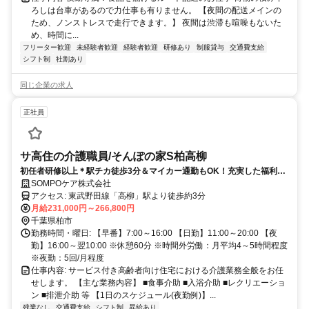
ろしは台車があるので力仕事も有りません。 【夜間の配送メインの
ため、ノンストレスで走行できます。】 夜間は渋滞も喧噪もないた
め、時間に...
フリーター歓迎
未経験者歓迎
経験者歓迎
研修あり
制服貸与
交通費支給
シフト制
社割あり
同じ企業の求人
正社員
サ高住の介護職員/そんぽの家S柏高柳
初任者研修以上＊駅チカ徒歩3分＆マイカー通勤もOK！充実した福利厚
生制度が魅力の事業所です♪
SOMPOケア株式会社
アクセス: 東武野田線「高柳」駅より徒歩約3分
月給231,000円～266,800円
千葉県柏市
勤務時間・曜日: 【早番】7:00～16:00 【日勤】11:00～20:00 【夜
勤】16:00～翌10:00 ※休憩60分 ※時間外労働：月平均4～5時間程度
※夜勤：5回/月程度
仕事内容: サービス付き高齢者向け住宅における介護業務全般をお任
せします。 【主な業務内容】 ■食事介助 ■入浴介助 ■レクリエーショ
ン ■排泄介助 等 【1日のスケジュール(夜勤例)】...
残業なし
交通費支給
シフト制
昇給あり