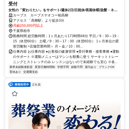
受付
女性の「変わりたい」をサポート/週休2日/日祝休/長期休暇/染髪・ネイ
ルOK※規定内
カーブス カーブスヤオコー柏高柳
アクセス 「高柳駅」より徒歩3分
月給250,000円以上
千葉県柏市
勤務時間 総労働時間：1ヶ月あたり173時間48分 平日／9：30～19：
15（休憩60分） 土曜／9：30～17：00（休憩60分） 1ヶ月単位の変
形労働制 <店舗営業時間＞ 月～金／10：00...
仕事内容 お仕事内容 ●お客様の健康管理 ●受付事務・接客事務 ●運動
のサポート ※運動メニューはマシンを順番に使う サーキットトレー
ニングとストレッチのみ レッスンはないので未経験でも安心 ※各...
業界未経験者歓迎
変形労働時間制
学歴不問
経験不問
賞与あり
ブランクOK
育休あり
交通費支給
正社員