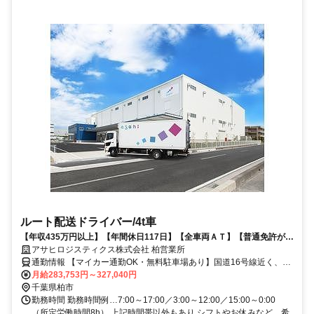
ルート配送ドライバー/4t車
【年収435万円以上】【年間休日117日】【全車両ＡＴ】【普通免許があ
ればOK】など多くの人が働きやすい環境を整えています
アサヒロジスティクス株式会社 柏営業所
通勤情報 【マイカー通勤OK・無料駐車場あり】国道16号線近く、柏
駅から車で20分、鎌ヶ谷駅から車で26分
月給283,753円～327,040円
千葉県柏市
勤務時間 勤務時間例…7:00～17:00／3:00～12:00／15:00～0:00
（所定労働時間8h） 上記時間帯以外もあり シフトやお休みなど、希