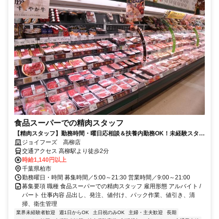
食品スーパーでの精肉スタッフ
【精肉スタッフ】勤務時間・曜日応相談＆扶養内勤務OK！未経験スター
ト大歓迎♪
ジョイフーズ 高柳店
交通アクセス 高柳駅より徒歩2分
時給1,140円以上
千葉県柏市
勤務曜日・時間 募集時間／5:00～21:30 営業時間／9:00～21:00
募集要項 職種 食品スーパーでの精肉スタッフ 雇用形態 アルバイト /
パート 仕事内容 品出し、発注、値付け、パック作業、値引き、清
掃、衛生管理
業界未経験者歓迎
週1日からOK
土日祝のみOK
主婦・主夫歓迎
長期