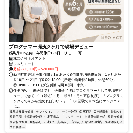
プログラマー 最短3ヶ月で現場デビュー
残業月10h以内・年間休日128日・リモート可
株式会社ネオアクト
フルリモート
月給270,000円～520,000円
勤務時間詳細 実働時間：1日あたり8時間 平均勤務日数：1ヶ月あた
り18日 〜 21日 ①9:00~18:00（所定労働時間8時間、休憩60分）
②10:00～19:00（所定労働時間8時間、休憩6...
仕事内容 ＼ 未経験でも「研修修了後はプログラマーとして現場デビ
ュー」できる ／ （最短1ヶ月～最長6ヶ月の研修制度） 「プログラミ
ングって何から始めればいい？」 「IT未経験でも本当にエンジニア
に...
業界未経験者歓迎
ランチタイム
フリーター歓迎
学歴不問
固定時間制
転勤なし
経験不問
未経験者歓迎
住宅手当あり
フルリモート
交通費全額支給
経験者歓迎
有資格者歓迎
研修あり
在宅OK
賞与あり
育休あり
駅近5分以内
長期休暇あり
土日祝休み