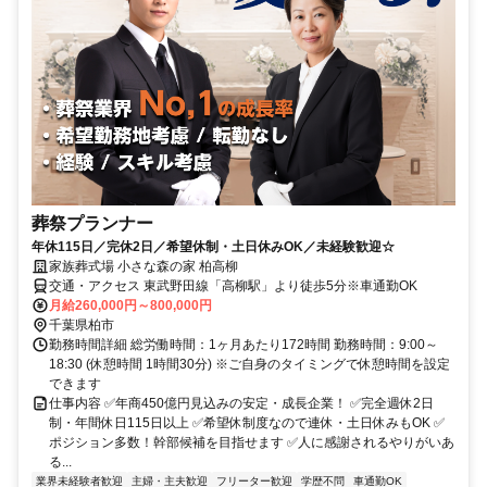
葬祭プランナー
年休115日／完休2日／希望休制・土日休みOK／未経験歓迎☆
家族葬式場 小さな森の家 柏高柳
交通・アクセス 東武野田線「高柳駅」より徒歩5分※車通勤OK
月給260,000円～800,000円
千葉県柏市
勤務時間詳細 総労働時間：1ヶ月あたり172時間 勤務時間：9:00～
18:30 (休憩時間 1時間30分) ※ご自身のタイミングで休憩時間を設定
できます
仕事内容 ✅年商450億円見込みの安定・成長企業！ ✅完全週休2日
制・年間休日115日以上 ✅希望休制度なので連休・土日休みもOK ✅
ポジション多数！幹部候補を目指せます ✅人に感謝されるやりがいあ
る...
業界未経験者歓迎
主婦・主夫歓迎
フリーター歓迎
学歴不問
車通勤OK