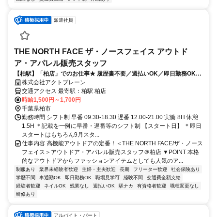
派遣社員
THE NORTH FACE ザ・ノースフェイス アウトド
ア・アパレル販売スタッフ
【柏駅】「柏店」でのお仕事★ 履歴書不要／週払いOK／即日勤務OK／
学歴不問／交通費支給
株式会社アクトブレーン
交通アクセス 最寄駅：柏駅 柏店
時給1,500円～1,700円
千葉県柏市
勤務時間 シフト制 早番 09:30-18:30 遅番 12:00-21:00 実働 8H 休憩
1.5H ＊記載を一例に早番・遅番等のシフト制 【スタート日】 ＊即日
スタートはもちろん9月スタ...
仕事内容 高機能アウトドアの定番！＜THE NORTH FACE/ザ・ノース
フェイス＞アウトドア・アパレル販売スタッフ＠柏店 ▼POINT 本格
的なアウトドアからファッションアイテムとしても人気のア...
制服あり
業界未経験者歓迎
主婦・主夫歓迎
長期
フリーター歓迎
社会保険あり
学歴不問
車通勤OK
即日勤務OK
職場見学可
経験不問
交通費全額支給
経験者歓迎
ネイルOK
残業なし
週払いOK
駅ナカ
有資格者歓迎
職種変更なし
研修あり
アルバイト・パート