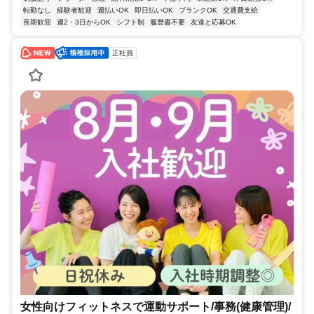
転勤なし
経験者歓迎
週払いOK
即日払いOK
ブランクOK
交通費支給
長期歓迎
週2・3日からOK
シフト制
履歴書不要
友達と応募OK
正社員
女性向けフィットネスで運動サポート/事務(健康管理)/