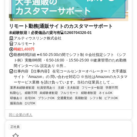
リモート勤務|通販サイトのカスタマーサポート
未経験歓迎！必要備品の貸与有💻/1260704320-01
アルティウスリンク株式会社
フルリモート
時給1,400円
勤務時間詳細 ⏩6:50-25:00の間でシフト制 ※会社指定シフト 《シフ
ト例》実働8時間 ・6:50-16:00 ・15:50-25:00 ※健康管理のため勤務
間インターバル 設定あり ※所...
仕事内容 【仕事内容】 在宅コールセンターオペレーター！ 大手通販
サイト「Amazon」の 問い合わせ対応◎ ※当社はAmazonのカスタマ
ーサービス業務 を請け負っています。当社の従業員として ...
業界未経験者歓迎
社員登用あり
主婦・主夫歓迎
フリーター歓迎
学歴不問
転勤なし
経験不問
未経験者歓迎
フルリモート
経験者歓迎
ネイルOK
研修あり
在宅OK
ブランクOK
交通費支給
長期歓迎
シフト制
ピアスOK
服装自由
ひげOK
同じ企業の求人
正社員