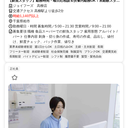
【鮮魚スタッフ】勤務時間・曜日応相談＆扶養内勤務OK！未経験スター
ト大歓迎♪
ジョイフーズ 高柳店
交通アクセス 高柳駅より徒歩2分
時給1,140円以上
千葉県柏市
勤務曜日・時間 募集時間／5:00～21:30 営業時間／9:00～21:00
募集要項 職種 食品スーパーでの鮮魚スタッフ 雇用形態 アルバイト /
パート 仕事内容 刺身・切り身の作成、寿司の作成、品出し、値付
け、鮮度チェック、パック作業、値引き
業界未経験者歓迎
週1日からOK
土日祝のみOK
主婦・主夫歓迎
長期
フリーター歓迎
未経験者歓迎
社会保険完備
制服貸与
ブランクOK
交通費支給
長期歓迎
バイトデビュー歓迎
シフト制
履歴書不要
髪型・髪色自由
正社員