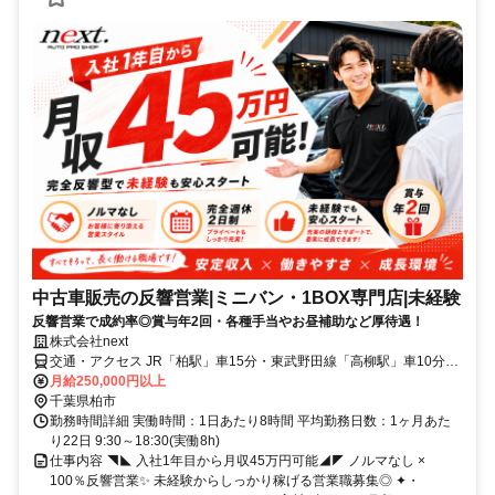
中古車販売の反響営業|ミニバン・1BOX専門店|未経験
反響営業で成約率◎賞与年2回・各種手当やお昼補助など厚待遇！
株式会社next
交通・アクセス JR「柏駅」車15分・東武野田線「高柳駅」車10分★
車・バイク通勤OK！
月給250,000円以上
千葉県柏市
勤務時間詳細 実働時間：1日あたり8時間 平均勤務日数：1ヶ月あた
り22日 9:30～18:30(実働8h)
仕事内容 ◥◣ 入社1年目から月収45万円可能◢◤ ノルマなし ×
100％反響営業✨ 未経験からしっかり稼げる営業職募集◎ ✦・