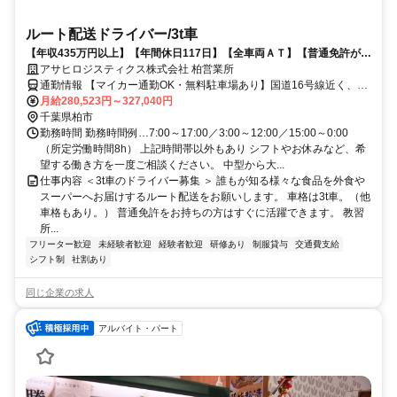
ルート配送ドライバー/3t車
【年収435万円以上】【年間休日117日】【全車両ＡＴ】【普通免許があ
ればOK】など多くの人が働きやすい環境を整えています
アサヒロジスティクス株式会社 柏営業所
通勤情報 【マイカー通勤OK・無料駐車場あり】国道16号線近く、柏
駅から車で20分、鎌ヶ谷駅から車で26分
月給280,523円～327,040円
千葉県柏市
勤務時間 勤務時間例…7:00～17:00／3:00～12:00／15:00～0:00
（所定労働時間8h） 上記時間帯以外もあり シフトやお休みなど、希
望する働き方を一度ご相談ください。 中型から大...
仕事内容 ＜3t車のドライバー募集 ＞ 誰もが知る様々な食品を外食や
スーパーへお届けするルート配送をお願いします。 車格は3t車。（他
車格もあり。） 普通免許をお持ちの方はすぐに活躍できます。 教習
所...
フリーター歓迎
未経験者歓迎
経験者歓迎
研修あり
制服貸与
交通費支給
シフト制
社割あり
同じ企業の求人
アルバイト・パート