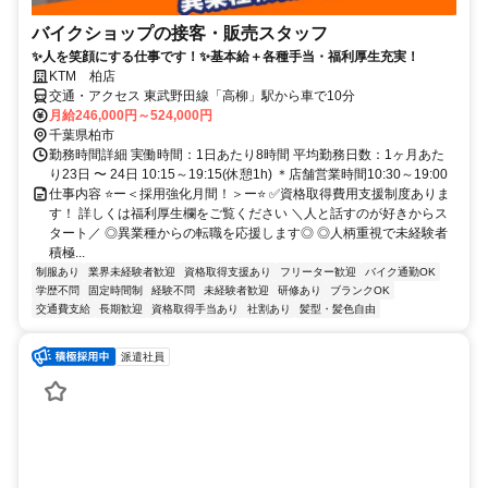
バイクショップの接客・販売スタッフ
✨人を笑顔にする仕事です！✨基本給＋各種手当・福利厚生充実！
KTM 柏店
交通・アクセス 東武野田線「高柳」駅から車で10分
月給246,000円～524,000円
千葉県柏市
勤務時間詳細 実働時間：1日あたり8時間 平均勤務日数：1ヶ月あた
り23日 〜 24日 10:15～19:15(休憩1h) ＊店舗営業時間10:30～19:00
仕事内容 ⭐ー＜採用強化月間！＞ー⭐ ✅資格取得費用支援制度ありま
す！ 詳しくは福利厚生欄をご覧ください ＼人と話すのが好きからス
タート／ ◎異業種からの転職を応援します◎ ◎人柄重視で未経験者
積極...
制服あり
業界未経験者歓迎
資格取得支援あり
フリーター歓迎
バイク通勤OK
学歴不問
固定時間制
経験不問
未経験者歓迎
研修あり
ブランクOK
交通費支給
長期歓迎
資格取得手当あり
社割あり
髪型・髪色自由
派遣社員