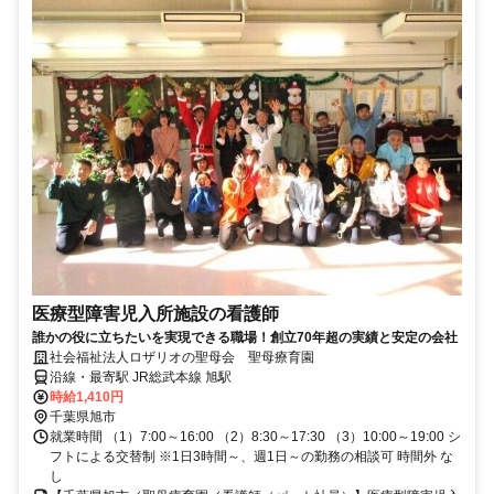
医療型障害児入所施設の看護師
誰かの役に立ちたいを実現できる職場！創立70年超の実績と安定の会社
社会福祉法人ロザリオの聖母会 聖母療育園
沿線・最寄駅 JR総武本線 旭駅
時給1,410円
千葉県旭市
就業時間 （1）7:00～16:00 （2）8:30～17:30 （3）10:00～19:00 シ
フトによる交替制 ※1日3時間～、週1日～の勤務の相談可 時間外 な
し