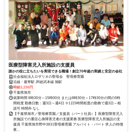
医療型障害児入所施設の支援員
誰かの役に立ちたいを実現できる職場！創立70年超の実績と安定の会社
社会福祉法人ロザリオの聖母会 聖母療育園
沿線・最寄駅 JR総武本線 旭駅
時給1,150円
千葉県旭市
就業時間 8時30分～15時00分 または8時30分～17時30分の間の5時
間程度 勤務日数：週3日～週4日 ※1日5時間程度の勤務で週3日～相
談可 時間外 なし
【千葉県旭市／聖母療育園／支援員（パート社員）】医療型障害児入
所施設での重症心身障害児者の支援業務 医療型障害児入所施設の支
援員 千葉県旭市野中3831聖母療育園 アルバイト・パート 求人の特徴
夜...