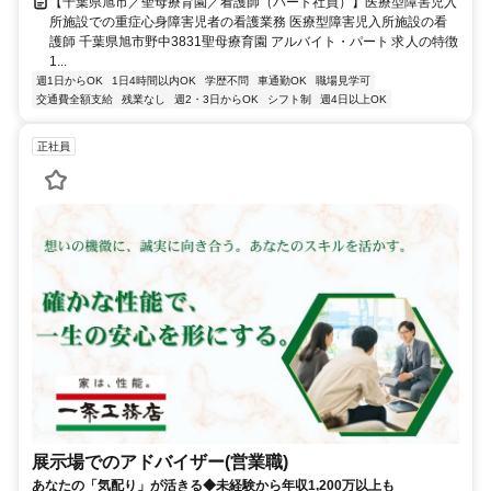
【千葉県旭市／聖母療育園／看護師（パート社員）】医療型障害児入
所施設での重症心身障害児者の看護業務 医療型障害児入所施設の看
護師 千葉県旭市野中3831聖母療育園 アルバイト・パート 求人の特徴
1...
週1日からOK
1日4時間以内OK
学歴不問
車通勤OK
職場見学可
交通費全額支給
残業なし
週2・3日からOK
シフト制
週4日以上OK
正社員
展示場でのアドバイザー(営業職)
あなたの「気配り」が活きる◆未経験から年収1,200万以上も