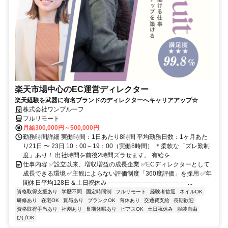
楽天市場中心のEC運営ディレクター
楽天経験を武器に有名ブランドのディレクターへキャリアアップ☆
株式会社ワンプルーフ
フルリモート
月給300,000円～500,000円
勤務時間詳細 実働時間：1日あたり8時間 平均勤務日数：1ヶ月あた
り21日 〜 23日 10：00～19：00（実働8時間） ＊柔軟な「ズレ勤制
度」あり！ 出社時間を前後2時間ズラせます。 有給を...
仕事内容 ✅設立以来、増収増益の成長企業 ✅ECディレクターとして
成長できる環境 ✅主観によらない評価制度「360度評価」を採用 ✅年
間休日平均128日＆土日祝休み ―――――――――――――...
資格取得支援あり
学歴不問
固定時間制
フルリモート
経験者歓迎
ネイルOK
研修あり
在宅OK
賞与あり
ブランクOK
育休あり
交通費支給
長期歓迎
資格取得手当あり
社割あり
長期休暇あり
ピアスOK
土日祝休み
服装自由
ひげOK