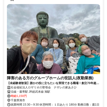
障害のある方のグループホームの世話人(夜勤業務)
【未経験者歓迎】誰かの役に立ちたいを実現できる職場！創立70年超の
実績と安定の会社／丁寧に指導いたします
社会福祉法人ロザリオの聖母会 ナザレの家あさひ
沿線・最寄駅 JR総武本線 旭駅
時給1,150円
千葉県旭市
就業時間 15:30～9:30 休憩時間：１日あたり 180分 勤務日数：週1日