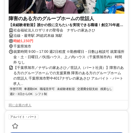
障害のある方のグループホームの世話人
【未経験者歓迎】誰かの役に立ちたいを実現できる職場！創立70年超の
実績と安定の会社
社会福祉法人ロザリオの聖母会 ナザレの家あさひ
沿線・最寄駅 JR総武本線 旭駅
時給1,150円
千葉県旭市
就業時間 9:00～17:00 週2日程度 ※勤務曜日・日数は相談可 就業場所
金・土・日曜日／/矢指ハウス、上ノ内ハウス（千葉県旭市内） 時間
外 なし
【千葉県旭市／ナザレの家あさひ／世話人（パート社員）】障害のあ
る方のグループホームでの支援業務 障害のある方のグループホーム
の世話人 千葉県旭市野中4017ナザレの家あさひ アルバイト・パート
求人...
学歴不問
車通勤OK
職場見学可
未経験者歓迎
交通費全額支給
残業なし
週2・3日からOK
シフト制
同じ企業の求人
アルバイト・パート