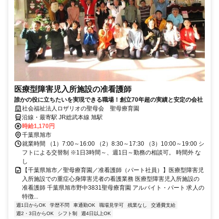
医療型障害児入所施設の准看護師
誰かの役に立ちたいを実現できる職場！創立70年超の実績と安定の会社
社会福祉法人ロザリオの聖母会 聖母療育園
沿線・最寄駅 JR総武本線 旭駅
時給1,170円
千葉県旭市
就業時間 （1）7:00～16:00 （2）8:30～17:30 （3）10:00～19:00 シ
フトによる交替制 ※1日3時間～、週1日～勤務の相談可。 時間外 な
し
【千葉県旭市／聖母療育園／准看護師（パート社員）】医療型障害児
入所施設での重症心身障害児者の看護業務 医療型障害児入所施設の
准看護師 千葉県旭市野中3831聖母療育園 アルバイト・パート 求人の
特徴...
週1日からOK
学歴不問
車通勤OK
職場見学可
残業なし
交通費支給
週2・3日からOK
シフト制
週4日以上OK