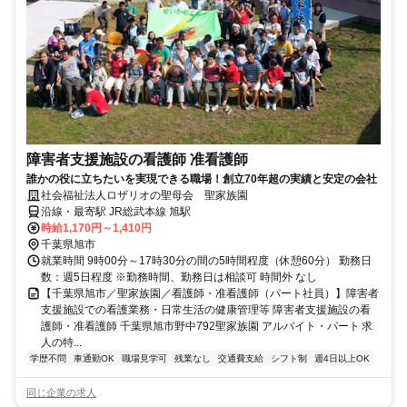
障害者支援施設の看護師 准看護師
誰かの役に立ちたいを実現できる職場！創立70年超の実績と安定の会社
社会福祉法人ロザリオの聖母会 聖家族園
沿線・最寄駅 JR総武本線 旭駅
時給1,170円～1,410円
千葉県旭市
就業時間 9時00分～17時30分の間の5時間程度（休憩60分） 勤務日
数：週5日程度 ※勤務時間、勤務日は相談可 時間外 なし
【千葉県旭市／聖家族園／看護師・准看護師（パート社員）】障害者
支援施設での看護業務・日常生活の健康管理等 障害者支援施設の看
護師・准看護師 千葉県旭市野中792聖家族園 アルバイト・パート 求
人の特...
学歴不問
車通勤OK
職場見学可
残業なし
交通費支給
シフト制
週4日以上OK
同じ企業の求人