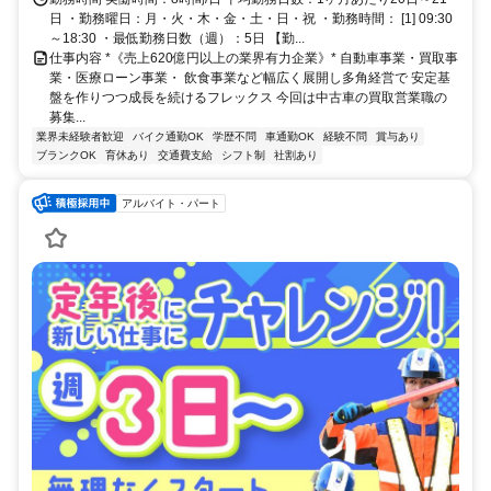
日 ・勤務曜日：月・火・木・金・土・日・祝 ・勤務時間： [1] 09:30
～18:30 ・最低勤務日数（週）：5日 【勤...
仕事内容 *《売上620億円以上の業界有力企業》* 自動車事業・買取事
業・医療ローン事業・ 飲食事業など幅広く展開し多角経営で 安定基
盤を作りつつ成長を続けるフレックス 今回は中古車の買取営業職の
募集...
業界未経験者歓迎
バイク通勤OK
学歴不問
車通勤OK
経験不問
賞与あり
ブランクOK
育休あり
交通費支給
シフト制
社割あり
アルバイト・パート