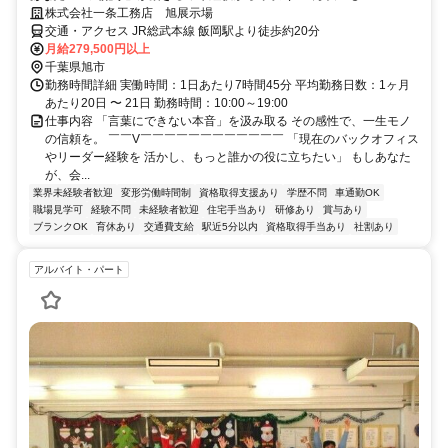
株式会社一条工務店 旭展示場
交通・アクセス JR総武本線 飯岡駅より徒歩約20分
月給279,500円以上
千葉県旭市
勤務時間詳細 実働時間：1日あたり7時間45分 平均勤務日数：1ヶ月
あたり20日 〜 21日 勤務時間：10:00～19:00
仕事内容 「言葉にできない本音」を汲み取る その感性で、一生モノ
の信頼を。 ￣￣V￣￣￣￣￣￣￣￣￣￣￣￣ 「現在のバックオフィス
やリーダー経験を 活かし、もっと誰かの役に立ちたい」 もしあなた
が、会...
業界未経験者歓迎
変形労働時間制
資格取得支援あり
学歴不問
車通勤OK
職場見学可
経験不問
未経験者歓迎
住宅手当あり
研修あり
賞与あり
ブランクOK
育休あり
交通費支給
駅近5分以内
資格取得手当あり
社割あり
アルバイト・パート