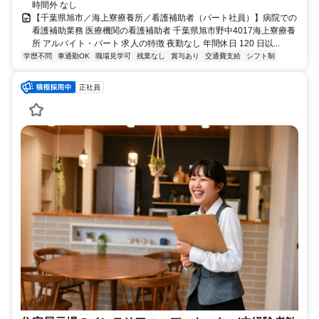
時間外 なし
【千葉県旭市／海上寮療養所／看護補助者（パート社員）】病院での
看護補助業務 医療機関の看護補助者 千葉県旭市野中4017海上寮療養
所 アルバイト・パート 求人の特徴 夜勤なし 年間休日 120 日以...
学歴不問
車通勤OK
職場見学可
残業なし
賞与あり
交通費支給
シフト制
正社員