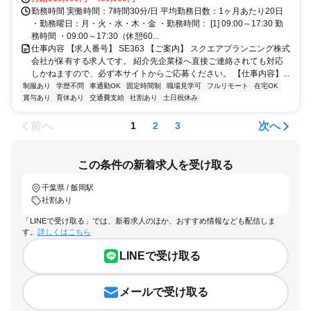
勤務時間 実働時間：7時間30分/日 平均勤務日数：1ヶ月あたり20日
・勤務曜日：月・火・水・木・金 ・勤務時間： [1] 09:00～17:30 勤
務時間 ・09:00～17:30（休憩60...
仕事内容 【求人番号】 SE363 【ご案内】 スクエアプランニング株式
会社が保有する求人です。 紹介先企業様へ直接ご連絡されても対応
しかねますので、必ず本サイトからご応募ください。 【仕事内容】...
制服あり
学歴不問
車通勤OK
固定時間制
職場見学可
フルリモート
在宅OK
賞与あり
育休あり
交通費支給
社割あり
土日祝休み
前へ
次へ
1
2
3
この条件の新着求人を受け取る
千葉県 / 飯岡駅
社割あり
「LINEで受け取る」では、新着求人のほか、おすすめ情報なども配信しま
す。
詳しくはこちら
LINEで受け取る
メールで受け取る