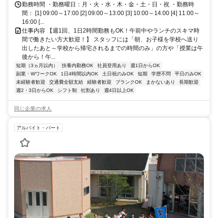
勤務時間 ・勤務曜日：月・火・水・木・金・土・日・祝 ・勤務時
間： [1] 09:00～17:00 [2] 09:00～13:00 [3] 10:00～14:00 [4] 11:00～
16:00 [...
仕事内容 【週1回、1日2時間勤務もOK！午前中やランチのスキマ時
間で働きたい方大歓迎！】 スタッフには「朝、お子様を学校へ送り
出したあと～学校から帰宅されるまでの時間のみ」の方や「授業は午
後から！午...
短期（3ヵ月以内）
扶養内勤務OK
社員登用あり
週1日からOK
副業・WワークOK
1日4時間以内OK
土日祝のみOK
短期
学歴不問
平日のみOK
未経験者歓迎
交通費全額支給
経験者歓迎
ブランクOK
まかないあり
長期歓迎
週2・3日からOK
シフト制
社割あり
週4日以上OK
同じ企業の求人
アルバイト・パート