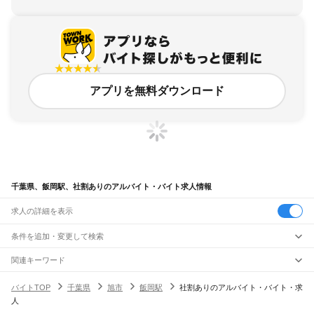
アプリを無料ダウンロード
千葉県、飯岡駅、社割ありのアルバイト・バイト求人情報
求人の詳細を表示
条件を追加・変更して検索
市区町村を追加・変更
関連キーワード
完全在宅ワーク 全国
シール貼り 在宅
現在地周辺
ガチャガチャ
犬カフェ
千葉県
駅を追加・変更
バイトTOP
千葉県
旭市
飯岡駅
社割ありのアルバイト・バイト・求
千葉県
すべて
人
千葉市
すべて
職種を追加・変更
JR武蔵野線
中央区
花見川区
稲毛区
若葉区
緑区
美浜区