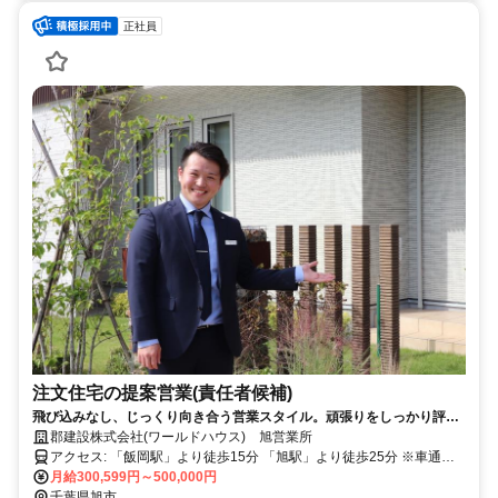
正社員
注文住宅の提案営業(責任者候補)
飛び込みなし、じっくり向き合う営業スタイル。頑張りをしっかり評
価、管理職も目指せる環境です。
郡建設株式会社(ワールドハウス) 旭営業所
アクセス: 「飯岡駅」より徒歩15分 「旭駅」より徒歩25分 ※車通勤
OK ＜下記エリアから通うスタッフも活躍中＞ 旭市、横芝光町、山武
月給300,599円～500,000円
市 香取市、神栖市、潮来市
千葉県旭市