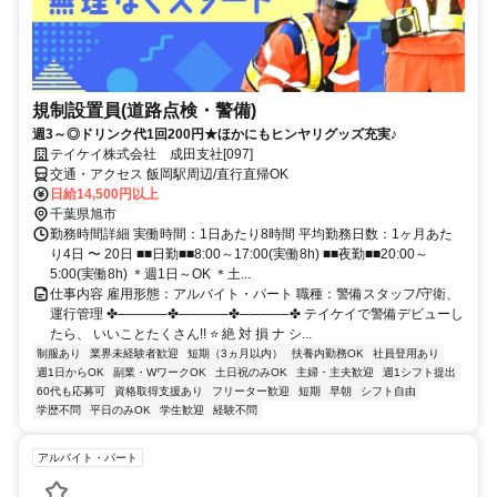
規制設置員(道路点検・警備)
週3～◎ドリンク代1回200円★ほかにもヒンヤリグッズ充実♪
テイケイ株式会社 成田支社[097]
交通・アクセス 飯岡駅周辺/直行直帰OK
日給14,500円以上
千葉県旭市
勤務時間詳細 実働時間：1日あたり8時間 平均勤務日数：1ヶ月あた
り4日 〜 20日 ■■日勤■■8:00～17:00(実働8h) ■■夜勤■■20:00～
5:00(実働8h) ＊週1日～OK ＊土...
仕事内容 雇用形態：アルバイト・パート 職種：警備スタッフ/守衛、
運行管理 ✤─────✤─────✤─────✤ テイケイで警備デビューし
たら、 いいことたくさん!! ⭐ 絶 対 損 ナ シ...
制服あり
業界未経験者歓迎
短期（3ヵ月以内）
扶養内勤務OK
社員登用あり
週1日からOK
副業・WワークOK
土日祝のみOK
主婦・主夫歓迎
週1シフト提出
60代も応募可
資格取得支援あり
フリーター歓迎
短期
早朝
シフト自由
学歴不問
平日のみOK
学生歓迎
経験不問
アルバイト・パート