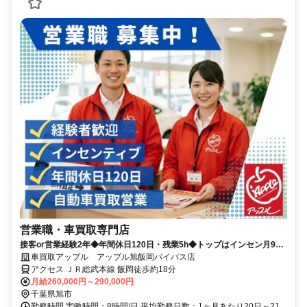
営業職・車買取専門店
接客or営業経験2年◆年間休日120日・残業5h◆トップはインセン月90
万円◆100%反響型◆飛込みテレアポノルマなし
車買取アップル アップル旭飯岡バイパス店
アクセス ＪＲ総武本線 飯岡徒歩約18分
月給260,000円～290,000円
千葉県旭市
勤務時間 実働時間：8時間/日 平均勤務日数：1ヶ月あたり20日～21