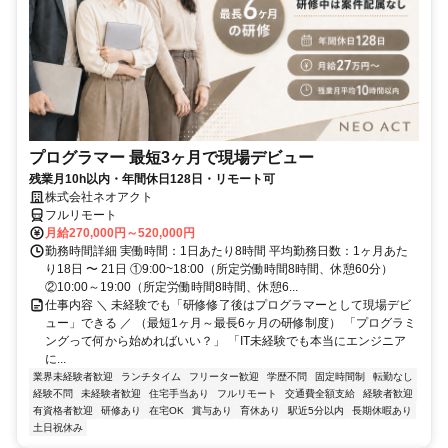
プログラマー 最短3ヶ月で現場デビュー
残業月10h以内・年間休日128日・リモート可
株式会社ネオアクト
フルリモート
月給270,000円～520,000円
勤務時間詳細 実働時間：1日あたり8時間 平均勤務日数：1ヶ月あた
り18日 〜 21日 ①9:00~18:00（所定労働時間8時間、休憩60分）
②10:00～19:00（所定労働時間8時間、休憩6...
仕事内容 ＼ 未経験でも「研修修了後はプログラマーとして現場デビ
ュー」できる ／ （最短1ヶ月～最長6ヶ月の研修制度） 「プログラミ
ングって何から始めればいい？」 「IT未経験でも本当にエンジニア
に...
業界未経験者歓迎
ランチタイム
フリーター歓迎
学歴不問
固定時間制
転勤なし
経験不問
未経験者歓迎
住宅手当あり
フルリモート
交通費全額支給
経験者歓迎
有資格者歓迎
研修あり
在宅OK
賞与あり
育休あり
駅近5分以内
長期休暇あり
土日祝休み