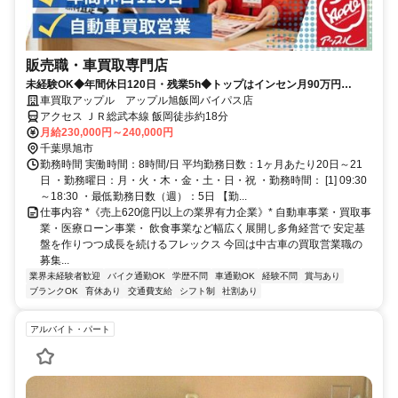
販売職・車買取専門店
未経験OK◆年間休日120日・残業5h◆トップはインセン月90万円
◆100%反響型◆飛込みテレアポノルマなし◆
車買取アップル アップル旭飯岡バイパス店
アクセス ＪＲ総武本線 飯岡徒歩約18分
月給230,000円～240,000円
千葉県旭市
勤務時間 実働時間：8時間/日 平均勤務日数：1ヶ月あたり20日～21
日 ・勤務曜日：月・火・木・金・土・日・祝 ・勤務時間： [1] 09:30
～18:30 ・最低勤務日数（週）：5日 【勤...
仕事内容 *《売上620億円以上の業界有力企業》* 自動車事業・買取事
業・医療ローン事業・ 飲食事業など幅広く展開し多角経営で 安定基
盤を作りつつ成長を続けるフレックス 今回は中古車の買取営業職の
募集...
業界未経験者歓迎
バイク通勤OK
学歴不問
車通勤OK
経験不問
賞与あり
ブランクOK
育休あり
交通費支給
シフト制
社割あり
アルバイト・パート