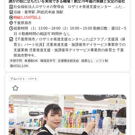
誰かの役に立ちたいを実現できる職場！創立70年超の実績と安定の会社
社会福祉法人ロザリオの聖母会 ロザリオ発達支援センター ふたば
クラブ
沿線・最寄駅 JR総武本線 旭駅
時給1,150円以上
千葉県旭市
就業時間 （1）13:00～18:00（2）10:00～15:00 勤務日数：週3日～5
日 ※勤務時間の相談可 時間外 なし
【千葉県旭市／ロザリオ発達支援センターふたばクラブ／支援員（保
育士）パート社員】児童発達支援・放課後等デイサービス事業所での
支援業務 児童発達支援・放課後等デイサービス事業所の保育士 千葉
県旭市野中4...
学歴不問
車通勤OK
職場見学可
交通費全額支給
残業なし
シフト制
週4日以上OK
アルバイト・パート