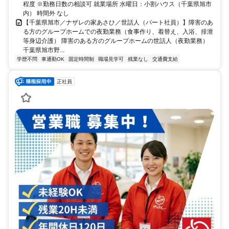
程度 ※勤務日数の相談可 就業場所 水曜日：小割ハウス（千葉県旭市
内） 時間外 なし
【千葉県旭市／ナザレの家あさひ／世話人（パート社員）】障害のあ
る方のグループホームでの夜勤業務（食事作り、着替え、入浴、排泄
等身辺介護） 障害のある方のグループホームの世話人（夜勤業務）
千葉県旭市野...
学歴不問
車通勤OK
固定時間制
職場見学可
残業なし
交通費支給
正社員