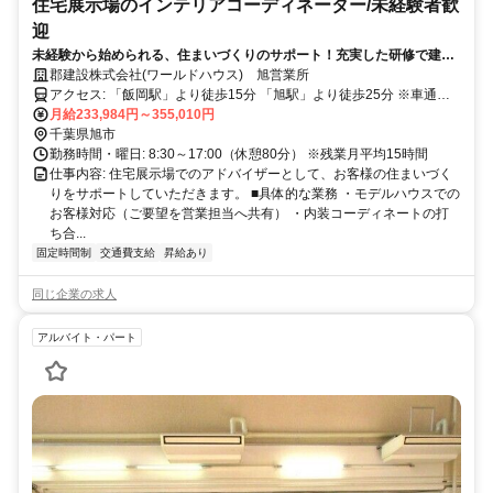
住宅展示場のインテリアコーディネーター/未経験者歓
迎
未経験から始められる、住まいづくりのサポート！充実した研修で建築
の基礎から学べ、長く働ける環境が整っています。
郡建設株式会社(ワールドハウス) 旭営業所
アクセス: 「飯岡駅」より徒歩15分 「旭駅」より徒歩25分 ※車通勤
OK
月給233,984円～355,010円
千葉県旭市
勤務時間・曜日: 8:30～17:00（休憩80分） ※残業月平均15時間
仕事内容: 住宅展示場でのアドバイザーとして、お客様の住まいづく
りをサポートしていただきます。 ■具体的な業務 ・モデルハウスでの
お客様対応（ご要望を営業担当へ共有） ・内装コーディネートの打
ち合...
固定時間制
交通費支給
昇給あり
同じ企業の求人
アルバイト・パート