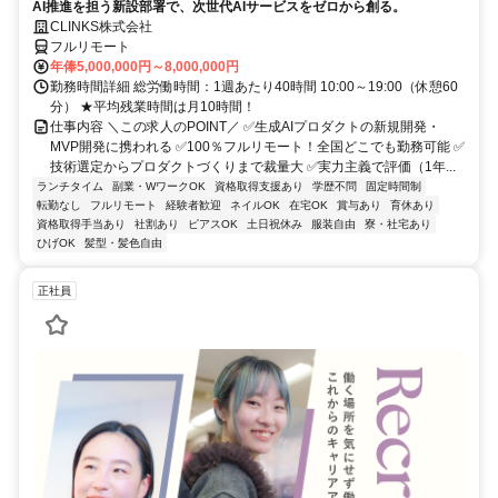
AI推進を担う新設部署で、次世代AIサービスをゼロから創る。
CLINKS株式会社
フルリモート
年俸5,000,000円～8,000,000円
勤務時間詳細 総労働時間：1週あたり40時間 10:00～19:00（休憩60
分） ★平均残業時間は月10時間！
仕事内容 ＼この求人のPOINT／ ✅生成AIプロダクトの新規開発・
MVP開発に携われる ✅100％フルリモート！全国どこでも勤務可能 ✅
技術選定からプロダクトづくりまで裁量大 ✅実力主義で評価（1年...
ランチタイム
副業・WワークOK
資格取得支援あり
学歴不問
固定時間制
転勤なし
フルリモート
経験者歓迎
ネイルOK
在宅OK
賞与あり
育休あり
資格取得手当あり
社割あり
ピアスOK
土日祝休み
服装自由
寮・社宅あり
ひげOK
髪型・髪色自由
正社員