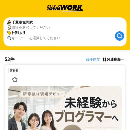
千葉県
飯岡駅
職種を選択してください
社割あり
キーワードを選択してください
53件
条件保存
関連度順
正社員