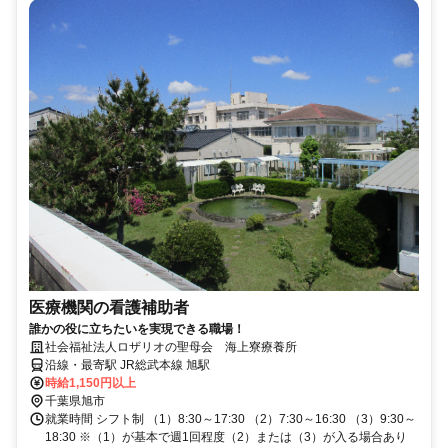
医療機関の看護補助者
誰かの役に立ちたいを実現できる職場！
社会福祉法人ロザリオの聖母会 海上寮療養所
沿線・最寄駅 JR総武本線 旭駅
時給1,150円以上
千葉県旭市
就業時間 シフト制 （1）8:30～17:30 （2）7:30～16:30 （3）9:30～
18:30 ※（1）が基本で週1回程度（2）または（3）が入る場合あり