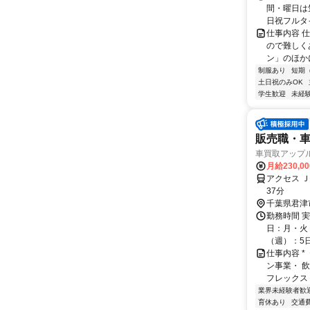
間・曜日は
日祝フルタ
仕事内容 
ので難しく
ン」のほか
制服あり
短期
土日祝のみOK
学生歓迎
未経
販売職・
車買取アップル
月給230,0
アクセス 
37分
千葉県君津
勤務時間 実
日：月・火・
（週）：5日 
仕事内容 
ン事業・ 
フレックス 
業界未経験者歓
育休あり
交通