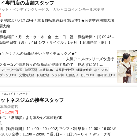
トイ専門店の店舗スタッフ
ネット・ベンディングサービス ガシャココイオンモール木更津
円
木更津駅よりバス20分＊車＆自転車通勤可(規定有) ★公共交通機関の場
額支給
津市
勤務曜日：月・火・水・木・金・土・日・祝 ・勤務時間： [1] 09:45～
・最低勤務日数（週）：4日 シフトサイクル：1ヶ月 【 勤務時間（例）】
..
*★＼たくさんの新商品をいち早くチェック／★*
・・・・・・・・・・・・・・・・・・ 人気アニメのシリーズや流行
クターなど 毎週数々の新商品が登場するので、 飽きずに楽し...
フリーター歓迎
学歴不問
車通勤OK
未経験者歓迎
経験者歓迎
ネイルOK
ブランクOK
交通費支給
長期歓迎
シフト制
社割あり
ピアスOK
週4日以上OK
アルバイト・パート
ィットネスジムの接客スタッフ
 日本製鉄前店
円～1,290円
セス 「君津駅」より車8分／車通勤OK
市
 【勤務時間】 11：00～20：00内でシフト制 早番：11:00～16:00 遅
～20:00 全番：11:00～20:00 ＊週3日～・1日5h～ＯＫ ＊Ｗワーク可