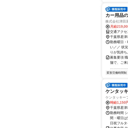
カー用品
株式会社津田
月給219,0
交通アクセ
千葉県君津
勤務曜日・時
い／／ 状
りが気持ち
募集要項 
舗で、ご来
……………
変形労働時間制
ケンタッ
ケンタッキーフ
時給1,15
千葉県君津
勤務時間 シ
間・曜日は
日祝フルタ