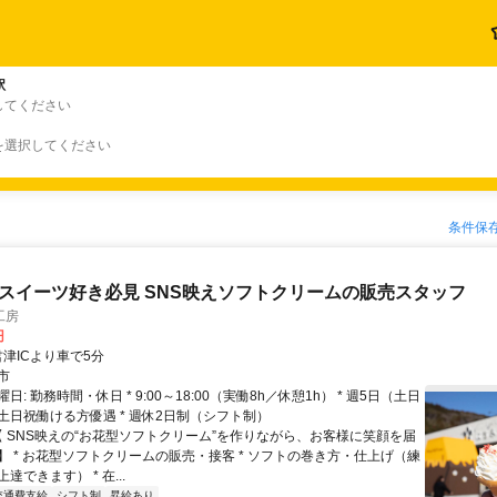
駅
してください
を選択してください
条件保
!スイーツ好き必見 SNS映えソフトクリームの販売スタッフ
工房
円
クセス: 君津ICより車で5分
市
日: 勤務時間・休日 * 9:00～18:00（実働8h／休憩1h） * 週5日（土日
土日祝働ける方優遇 * 週休2日制（シフト制）
 【 SNS映えの“お花型ソフトクリーム”を作りながら、お客様に笑顔を届
】 * お花型ソフトクリームの販売・接客 * ソフトの巻き方・仕上げ（練
達できます） * 在...
交通費支給
シフト制
昇給あり