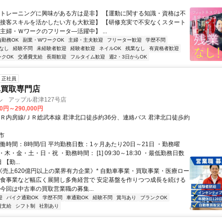
【トレーニングに興味がある方は是非】 【運動に関する知識・資格は不
【接客スキルを活かしたい方も大歓迎】 【研修充実で不安なくスタート
主婦・Ｗワークのフリータ―活躍中】 ...
内勤務OK
副業・WワークOK
主婦・主夫歓迎
フリーター歓迎
学歴不問
なし
経験不問
未経験者歓迎
経験者歓迎
ネイルOK
残業なし
有資格者歓迎
ンクOK
交通費支給
長期歓迎
フルタイム歓迎
週2・3日からOK
正社員
車買取専門店
 アップル君津127号店
00円～290,000円
ＪＲ内房線/ＪＲ総武本線 君津北口徒歩約36分、連絡バス 君津北口徒歩約
市
働時間：8時間/日 平均勤務日数：1ヶ月あたり20日～21日 ・勤務曜
木・金・土・日・祝 ・勤務時間： [1] 09:30～18:30 ・最低勤務日数
【勤...
*《売上620億円以上の業界有力企業》* 自動車事業・買取事業・医療ロー
飲食事業など幅広く展開し多角経営で 安定基盤を作りつつ成長を続ける
今回は中古車の買取営業職の募集...
迎
バイク通勤OK
学歴不問
車通勤OK
経験不問
賞与あり
ブランクOK
費支給
シフト制
社割あり