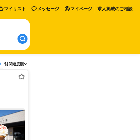
マイリスト
メッセージ
マイページ
求人掲載のご相談
存
関連度順