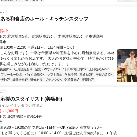
ート
のある和食店のホール・キッチンスタッフ
0円以上
セス 君津駅車5分、青堀駅車13分、木更津駅車15分 ※車通勤可
津市
 10:00～21:30 ※週2日～、1日4時間～OK！
【こんなお店です】 一幸は千葉県や埼玉県を中心に店舗展開する、本格
ゆっくり楽しめるお店です。 大人のお客様が中心で、時間をかけてゆ
事を楽しみながらお過しいただけます。 ま...
内勤務OK
社員登用あり
副業・WワークOK
1日4時間以内OK
土日祝のみOK
フリーター歓迎
バイク通勤OK
シフト自由
学歴不問
車通勤OK
平日のみOK
験者歓迎
経験者歓迎
研修あり
ブランクOK
交通費支給
長期歓迎
ート
応援のスタイリスト(美容師)
タイル イオンタウン君津店
円～1,300円
セス JR君津駅～徒歩14分
市
9:30～19:30の間で週1日･1日4h～OK ●家庭と両立型 9:30～
子どもが帰ってくる前に） 10:00～14:00（お昼ごはん準備の前に） ● 午後