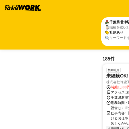
千葉県
君津
職種を選択
社割あり
キーワード
185件
契約社員
未経験OK
株式会社蜂蜜
時給1,300
ア
千葉県君津
勤務時間・曜
祝含む）※
仕事内容:
けるお仕事
習しながら上
社員登用あり