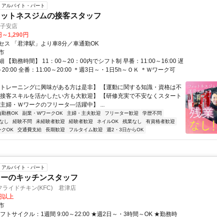
アルバイト・パート
ィットネスジムの接客スタッフ
 南子安店
円～1,290円
セス 「君津駅」より車8分／車通勤OK
市
 【勤務時間】 11：00～20：00内でシフト制 早番：11:00～16:00 遅
～20:00 全番：11:00～20:00 ＊週3日～・1日5h～ＯＫ ＊Ｗワーク可
【トレーニングに興味がある方は是非】 【運動に関する知識・資格は不
【接客スキルを活かしたい方も大歓迎】 【研修充実で不安なくスタート
主婦・Ｗワークのフリータ―活躍中】 ...
内勤務OK
副業・WワークOK
主婦・主夫歓迎
フリーター歓迎
学歴不問
なし
経験不問
未経験者歓迎
経験者歓迎
ネイルOK
残業なし
有資格者歓迎
ンクOK
交通費支給
長期歓迎
フルタイム歓迎
週2・3日からOK
アルバイト・パート
キーのキッチンスタッフ
ライドチキン(KFC) 君津店
0円以上
市
フトサイクル：1週間 9:00～22:00 ★週2日～・3時間～OK ★勤務時