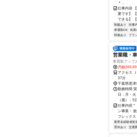
＊...
仕事内容 
要です】 
できる】 【
制服あり
扶養
車通勤OK
転勤
研修あり
ブラ
営業職・
車買取アップル
月給260,0
アクセス 
37分
千葉県君津
勤務時間 実
日：月・火・
（週）：5日 
仕事内容 
ン事業・ 
フレックス 
業界未経験者歓
育休あり
交通