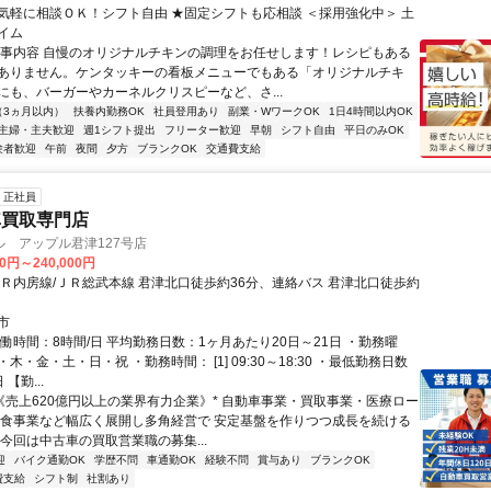
気軽に相談ＯＫ！シフト自由 ★固定シフトも応相談 ＜採用強化中＞ 土
イム
仕事内容 自慢のオリジナルチキンの調理をお任せします！レシピもある
ありません。ケンタッキーの看板メニューでもある「オリジナルチキ
にも、バーガーやカーネルクリスピーなど、さ...
（3ヵ月以内）
扶養内勤務OK
社員登用あり
副業・WワークOK
1日4時間以内OK
主婦・主夫歓迎
週1シフト提出
フリーター歓迎
早朝
シフト自由
平日のみOK
験者歓迎
午前
夜間
夕方
ブランクOK
交通費支給
正社員
車買取専門店
 アップル君津127号店
00円～240,000円
ＪＲ内房線/ＪＲ総武本線 君津北口徒歩約36分、連絡バス 君津北口徒歩約
市
働時間：8時間/日 平均勤務日数：1ヶ月あたり20日～21日 ・勤務曜
木・金・土・日・祝 ・勤務時間： [1] 09:30～18:30 ・最低勤務日数
【勤...
*《売上620億円以上の業界有力企業》* 自動車事業・買取事業・医療ロー
飲食事業など幅広く展開し多角経営で 安定基盤を作りつつ成長を続ける
今回は中古車の買取営業職の募集...
迎
バイク通勤OK
学歴不問
車通勤OK
経験不問
賞与あり
ブランクOK
費支給
シフト制
社割あり