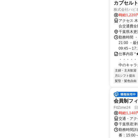
カプセル
株式会社ハピ
時給1,220
アクセス 
合交通費全
千葉県木更
勤務時間 ・
21:00 
09:45～17:.
仕事内容 
・・・・・
中のキャラ
主婦・主夫歓迎
月1シフト提出
髪型・髪色自由
会員制フ
FitZone24
時給1,140
交通・アク
千葉県君津
勤務時間詳細
番：15:00