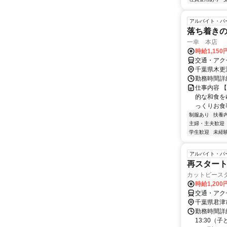
アルバイト・パ
落ち着き
一幸 本店
時給1,15
交通・アク
千葉県木更
勤務時間詳細
仕事内容 
的な和食を
っくりお食
制服あり
扶養
主婦・主夫歓迎
学生歓迎
未経
アルバイト・パ
再スタート
カットビース
時給1,200
交通・アク
千葉県君津
勤務時間詳細 
13:30（