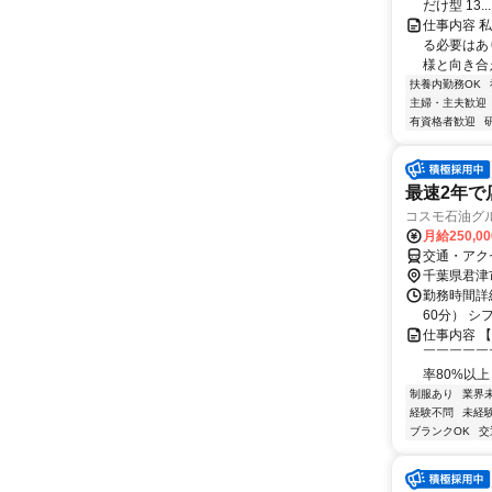
だけ型 13...
仕事内容 
る必要はあ
様と向き合
扶養内勤務OK
主婦・主夫歓迎
有資格者歓迎
最速2年で
コスモ石油グル
月給250,0
交通・アク
千葉県君津
勤務時間詳
60分） シフト
仕事内容 
￣￣￣￣￣
率80%以上
制服あり
業界
経験不問
未経
ブランクOK
交