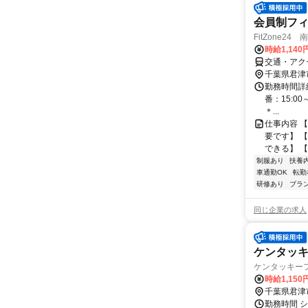
会員制フ
FitZone24
時給1,140
交通・アク
千葉県君津
勤務時間詳細
番：15:00
＊...
仕事内容 
要です】 
できる】 【
制服あり
扶養
車通勤OK
転勤
研修あり
ブラ
同じ企業の求人
ケンタッ
ケンタッキーフ
時給1,15
千葉県君津
勤務時間 シ