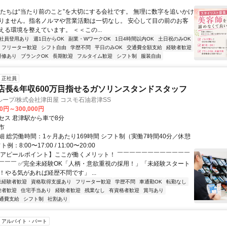
私たちは“当たり前のこと”を大切にする会社です。 無理に数字を追いかけ
りません。指名ノルマや営業活動は一切なし。 安心して目の前のお客
える環境を整えています。 ＜＜この...
社員登用あり
週1日からOK
副業・WワークOK
1日4時間以内OK
土日祝のみOK
フリーター歓迎
シフト自由
学歴不問
平日のみOK
交通費全額支給
経験者歓迎
研修あり
ブランクOK
長期歓迎
フルタイム歓迎
シフト制
服装自由
正社員
店長&年収600万目指せるガソリンスタンドスタッフ
ープ/株式会社津田屋 コスモ石油君津SS
00円～300,000円
セス 君津駅から車で8分
市
細 総労働時間：1ヶ月あたり169時間 シフト制（実働7時間40分／休憩
例：8:00〜17:00 / 11:00〜20:00
【アピールポイント】ここが働くメリット！ ￣￣￣￣￣￣￣￣￣￣￣￣
￣￣￣ ✅完全未経験OK「人柄・意欲重視の採用！」「未経験スタート
！やる気があれば経歴不問です」 ...
未経験者歓迎
資格取得支援あり
フリーター歓迎
学歴不問
車通勤OK
転勤なし
験者歓迎
住宅手当あり
経験者歓迎
残業なし
有資格者歓迎
賞与あり
通費支給
シフト制
社割あり
アルバイト・パート