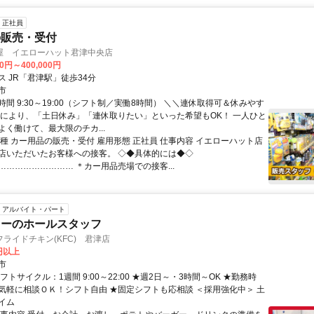
正社員
の販売・受付
屋 イエローハット君津中央店
00円～400,000円
ス JR「君津駅」徒歩34分
市
間 9:30～19:00（シフト制／実働8時間） ＼＼連休取得可＆休みやす
況により、「土日休み」「連休取りたい」といった希望もOK！ 一人ひと
よく働けて、最大限のチカ...
職種 カー用品の販売・受付 雇用形態 正社員 仕事内容 イエローハット店
店いただいたお客様への接客。 ◇◆具体的には◆◇
……………………… ＊カー用品売場での接客...
アルバイト・パート
キーのホールスタッフ
ライドチキン(KFC) 君津店
0円以上
市
フトサイクル：1週間 9:00～22:00 ★週2日～・3時間～OK ★勤務時
気軽に相談ＯＫ！シフト自由 ★固定シフトも応相談 ＜採用強化中＞ 土
イム