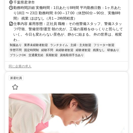
千葉県君津市
勤務時間詳細 実働時間：1日あたり8時間 平均勤務日数：1ヶ月あた
り18日 〜 23日 勤務時間: 8:00～17:00（休憩60分～90分、実働8時
間） 残業: ほぼなし（月1～2時間程度）
仕事内容 雇用形態：正社員 職種：その他警備スタッフ、警備スタッ
フ/守衛、警備管理/運営 朝の光が、工場の屋根をゆっくりと照らして
いく。 今日も変わらない景色が、静かに始まる。 外の世界は、相変
わ...
制服あり
業界未経験者歓迎
ランチタイム
主婦・主夫歓迎
フリーター歓迎
学歴不問
固定時間制
経験不問
未経験者歓迎
経験者歓迎
残業なし
研修あり
ブランクOK
交通費支給
長期歓迎
資格取得手当あり
同じ企業の求人
派遣社員