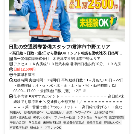
日勤の交通誘導警備スタッフ/君津市中野エリア
＜高日給＞日勤・週2日から勤務OK！シフト相談も柔軟対応♪日払可◎
未経験歓迎★
第一警備保障株式会社 木更津支社/君津市中野エリア
アクセス ＪＲ内房線/ＪＲ総武本線 君津南口徒歩約10分、ＪＲ内房線/
ＪＲ総武本線 君津南口徒歩約10分、ＪＲ内房線 青堀徒歩約40分 直行
日給12,500円
直帰OK＊交通費全額支給＊
千葉県君津市
勤務時間 実働時間：8時間/日 平均勤務日数：1ヶ月あたり8日～22日
・勤務曜日：月・火・水・木・金・土・日・祝 ・勤務時間： [1]
08:00～17:00 ・最低勤務日数（週）：2日 ※...
仕事内容 ■おすすめポイント ＝＝＝＝＝＝＝＝＝＝＝＝＝ 高日給×未
経験でも厚待遇★ ＼交通費も全額支給！／ ＝＝＝＝＝＝＝＝＝＝＝
＝＝ ＜第一警備で働く7つのメリット＞ ・高日給で稼げる！ ・急な...
制服あり
扶養内勤務OK
社員登用あり
副業・WワークOK
土日祝のみOK
主婦・主夫歓迎
60代も応募可
フリーター歓迎
シフト自由
学歴不問
固定時間制
平日のみOK
学生歓迎
未経験者歓迎
交通費全額支給
経験者歓迎
即日払いOK
有資格者歓迎
研修あり
ブランクOK