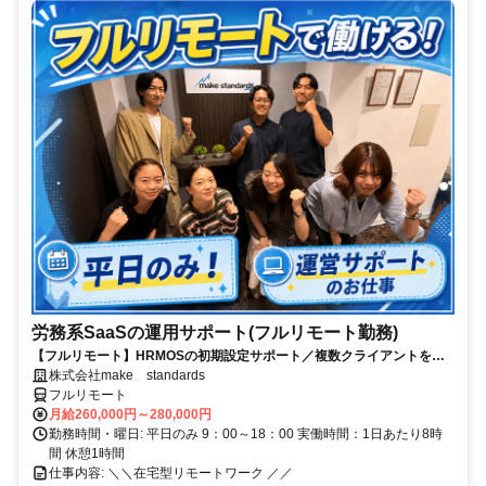
労務系SaaSの運用サポート(フルリモート勤務)
【フルリモート】HRMOSの初期設定サポート／複数クライアントを同
時進行／業務経験無しでもOK
株式会社make standards
フルリモート
月給260,000円～280,000円
勤務時間・曜日: 平日のみ 9：00～18：00 実働時間：1日あたり8時
間 休憩1時間
仕事内容: ＼＼在宅型リモートワーク ／／