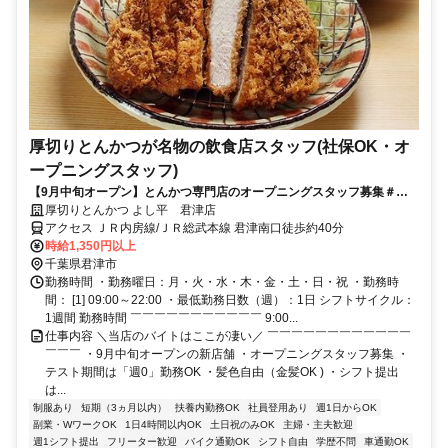
厚切りとんかつが名物の飲食店スタッフ(社保OK・オ
ープニングスタッフ)
【9月中旬オープン】とんかつ専門店のオープニングスタッフ募集＃社
保・駐車場完備＃車・バイク通勤OK＃派手髪も可能！
厚切りとんかつ よし平 君津店
アクセス ＪＲ内房線/ＪＲ総武本線 君津南口徒歩約40分
時給1,350円以上
千葉県君津市
勤務時間 ・勤務曜日：月・火・水・木・金・土・日・祝 ・勤務時
間： [1] 09:00～22:00 ・最低勤務日数（週）：1日 シフトサイクル：
1週間 勤務時間 ￣￣￣￣￣￣￣￣￣￣￣ 9:00...
仕事内容 ＼当店のバイトはここが凄い／ ￣￣￣￣￣￣￣￣￣￣￣￣
￣￣￣ ・9月中旬オープンの新店舗 ・オープニングスタッフ募集 ・
テスト期間は「週0」勤務OK ・髪色自由（金髪OK ) ・シフト提出
は...
制服あり
短期（3ヵ月以内）
扶養内勤務OK
社員登用あり
週1日からOK
副業・WワークOK
1日4時間以内OK
土日祝のみOK
主婦・主夫歓迎
週1シフト提出
フリーター歓迎
バイク通勤OK
シフト自由
学歴不問
車通勤OK