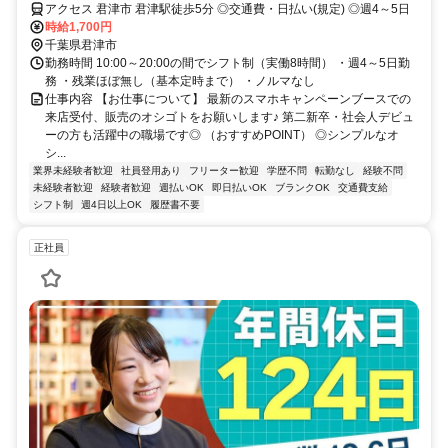
アクセス 君津市 君津駅徒歩5分 ◎交通費・日払い(規定) ◎週4～5日
時給1,700円
千葉県君津市
勤務時間 10:00～20:00の間でシフト制（実働8時間） ・週4～5日勤
務 ・残業ほぼ無し（基本定時まで） ・ノルマなし
仕事内容 【お仕事について】 最新のスマホキャンペーンブースでの
来店受付、販売のオシゴトをお願いします♪ 第二新卒・社会人デビュ
ーの方も活躍中の職場です◎ （おすすめPOINT） ◎シンプルなオ
シ...
業界未経験者歓迎
社員登用あり
フリーター歓迎
学歴不問
転勤なし
経験不問
未経験者歓迎
経験者歓迎
週払いOK
即日払いOK
ブランクOK
交通費支給
シフト制
週4日以上OK
履歴書不要
正社員