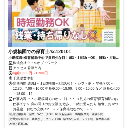
小規模園での保育士/kc120101
小規模園×保育補助中心で負担少な目！週3・1日3h～OK、日勤・夕勤等
の選択可！ミドルシニアも
株式会社ウィルオブ・ワーク
アクセス 君津市内
時給1,600円～1,700円
千葉県君津市
勤務時間 週3日～,1日3時間～相談OK！ ＜シフト例＞ 早番/7:00～
12:30、7:00～10:00 中番/9:00～18:00、9:00～15:00 など 遅番/14:00
～18:00、15...
仕事内容 ＊＊小規模園でのオシゴト＊＊ ＜乳児の保育/保育補助のお
仕事です＞ 身の回りのお世話 お散歩、一緒に遊んだり 給食、おやつ
お昼寝、おむつ交換 etc... ＜＜保育補助なので...＞＞ ...
社員登用あり
副業・WワークOK
60代も応募可
職場見学可
経験不問
交通費全額支給
残業なし
ブランクOK
駅近5分以内
シフト制
履歴書不要
友達と応募OK