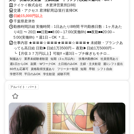
テイケイ株式会社 木更津営業所[188]
交通・アクセス 君津駅周辺/直行直帰OK
日給15,000円以上
千葉県君津市
勤務時間詳細 実働時間：1日あたり8時間 平均勤務日数：1ヶ月あた
り4日 〜 20日 ■■日勤■■8:00～17:00(実働8h) ■■夜勤■■20:00～
5:00(実働8h) ＊週1日～OK ＊土...
仕事内容 ★〓〓〓☆〓〓〓★〓〓〓☆〓〓〓★ 未経験・ブランクあ
っても高日給 日勤▶日給1万3500円～ 夜勤▶日給1万5000円～
┗【月収３７万円以上】可能!! ⭐週3日～プチ稼ぎもモチロ...
制服あり
業界未経験者歓迎
短期（3ヵ月以内）
扶養内勤務OK
社員登用あり
週1日からOK
副業・WワークOK
土日祝のみOK
主婦・主夫歓迎
週1シフト提出
60代も応募可
資格取得支援あり
フリーター歓迎
短期
早朝
シフト自由
学歴不問
平日のみOK
学生歓迎
経験不問
アルバイト・パート