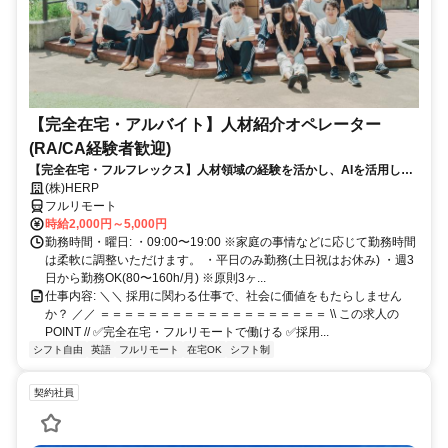
【完全在宅・アルバイト】人材紹介オペレーター
(RA/CA経験者歓迎)
【完全在宅・フルフレックス】人材領域の経験を活かし、AIを活用した
最先端の採用システムに携われる！
(株)HERP
フルリモート
時給2,000円～5,000円
勤務時間・曜日: ・09:00〜19:00 ※家庭の事情などに応じて勤務時間
は柔軟に調整いただけます。 ・平日のみ勤務(土日祝はお休み) ・週3
日から勤務OK(80〜160h/月) ※原則3ヶ...
仕事内容: ＼＼ 採用に関わる仕事で、社会に価値をもたらしません
か？ ／／ ＝＝＝＝＝＝＝＝＝＝＝＝＝＝＝＝＝＝＝ \\ この求人の
POINT // ✅完全在宅・フルリモートで働ける ✅採用...
シフト自由
英語
フルリモート
在宅OK
シフト制
契約社員