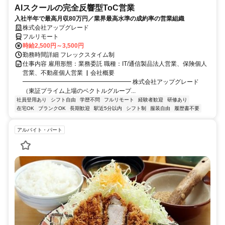
AIスクールの完全反響型ToC営業
入社半年で最高月収80万円／業界最高水準の成約率の営業組織
株式会社アップグレード
フルリモート
時給2,500円～3,500円
勤務時間詳細 フレックスタイム制
仕事内容 雇用形態：業務委託 職種：IT/通信製品法人営業、保険個人
営業、不動産個人営業 ▏会社概要
━━━━━━━━━━━━━━━━━━ 株式会社アップグレード
（東証プライム上場のベクトルグループ...
社員登用あり
シフト自由
学歴不問
フルリモート
経験者歓迎
研修あり
在宅OK
ブランクOK
長期歓迎
駅近5分以内
シフト制
服装自由
履歴書不要
アルバイト・パート