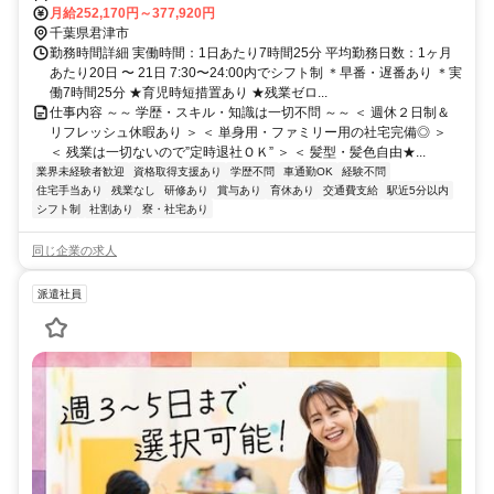
月給252,170円～377,920円
千葉県君津市
勤務時間詳細 実働時間：1日あたり7時間25分 平均勤務日数：1ヶ月
あたり20日 〜 21日 7:30〜24:00内でシフト制 ＊早番・遅番あり ＊実
働7時間25分 ★育児時短措置あり ★残業ゼロ...
仕事内容 ～～ 学歴・スキル・知識は一切不問 ～～ ＜ 週休２日制＆
リフレッシュ休暇あり ＞ ＜ 単身用・ファミリー用の社宅完備◎ ＞
＜ 残業は一切ないので”定時退社ＯＫ” ＞ ＜ 髪型・髪色自由★...
業界未経験者歓迎
資格取得支援あり
学歴不問
車通勤OK
経験不問
住宅手当あり
残業なし
研修あり
賞与あり
育休あり
交通費支給
駅近5分以内
シフト制
社割あり
寮・社宅あり
同じ企業の求人
派遣社員