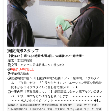
病院清掃スタッフ
【最短3ｈ】選べる5時間帯/週3日～/未経験OK/主婦活躍中
玄々堂君津病院
交通・アクセス 君津駅北口から徒歩5分
時給1,140円以上
千葉県君津市
勤務時間詳細 ＼ 1日最短3時間の勤務！ ／ - 「短時間」「フルタイ
ム」 「午前中だけ」「午後からだけ」 バリエーション豊富な勤務時
間帯から ライフスタイルに合わせて選択OK！ - ★...
仕事内容 【募集職種について】 病院清掃スタッフ 廊下などの公共ス
ペースや、 病室などの清掃をお願いします。 ＝＝＝＝＝＝＝＝＝＝
＝＝＝ 求人のおすすめポイント ＝＝＝＝＝＝＝＝＝＝＝＝＝ ◆1...
制服あり
業界未経験者歓迎
扶養内勤務OK
社員登用あり
副業・WワークOK
1日4時間以内OK
土日祝のみOK
主婦・主夫歓迎
60代も応募可
フリーター歓迎