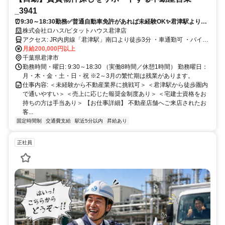
_3941
⏰️9:30～18:30勤務✅普通自動車免許があれば未経験OK✨君津駅より徒
歩約3分❗
株式会社ロハス/ピタットハウス君津店
アクセス: JR内房線「君津駅」南口より徒歩3分 ・車通勤可 ・バイク
通勤可
月給200,000円以上
千葉県君津市
勤務時間・曜日: 9:30～18:30 （実働8時間／休憩1時間） 勤務曜日：
月・木・金・土・日・祝 ※2～3月の繁忙期は残業があります。
仕事内容: ＜未経験から不動産業界に挑戦可＞ ＜君津駅から徒歩圏内
で通いやすい＞ ＜売上に応じた報奨金制度あり＞ ＜宅建士資格をお
持ちの方は手当あり＞ 【お仕事詳細】 不動産店舗へご来店されたお
客...
固定時間制
交通費支給
駅近5分以内
昇給あり
正社員