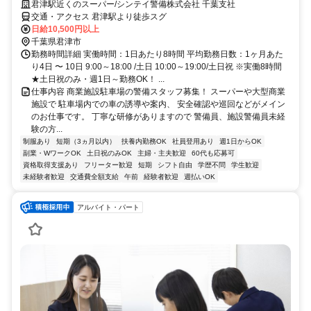
君津駅近くのスーパー/シンテイ警備株式会社 千葉支社
交通・アクセス 君津駅より徒歩スグ
日給10,500円以上
千葉県君津市
勤務時間詳細 実働時間：1日あたり8時間 平均勤務日数：1ヶ月あた
り4日 〜 10日 9:00～18:00 /土日 10:00～19:00/土日祝 ※実働8時間
★土日祝のみ・週1日～勤務OK！ ...
仕事内容 商業施設駐車場の警備スタッフ募集！ スーパーや大型商業
施設で 駐車場内での車の誘導や案内、 安全確認や巡回などがメイン
のお仕事です。 丁寧な研修がありますので 警備員、施設警備員未経
験の方...
制服あり
短期（3ヵ月以内）
扶養内勤務OK
社員登用あり
週1日からOK
副業・WワークOK
土日祝のみOK
主婦・主夫歓迎
60代も応募可
資格取得支援あり
フリーター歓迎
短期
シフト自由
学歴不問
学生歓迎
未経験者歓迎
交通費全額支給
午前
経験者歓迎
週払いOK
アルバイト・パート