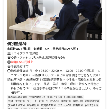
個別塾講師
未経験OK！週1日、短時間～OK！得意科目のみも可！
トライプラス 君津校
交通・アクセス JR内房線/君津駅/徒歩5分
時給1,550円以上
千葉県君津市
勤務時間詳細 月～金：16:00～22:00 土：13:00～22:00 ◇週1日・１
コマ（１時間）～勤務OK ◇シフト自己申告制 働き方はあなた次第！
仕事内容 ＜未経験OK！個別塾講師募集＞ 小学生～高校生を対象に個
別指導をお願いします。 英語・国語・数学・理科・社会など得意な
科目のみでOK！ 担当学年も選択OK！「小学生を担当したい」等もご
相談可...
業界未経験者歓迎
扶養内勤務OK
週1日からOK
1日4時間以内OK
主婦・主夫歓迎
フリーター歓迎
平日のみOK
学生歓迎
経験不問
未経験者歓迎
交通費全額支給
経験者歓迎
有資格者歓迎
ブランクOK
長期歓迎
駅近5分以内