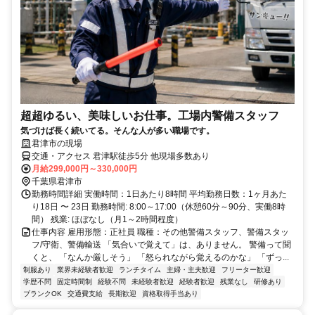
超超ゆるい、美味しいお仕事。工場内警備スタッフ
気づけば長く続いてる。そんな人が多い職場です。
君津市の現場
交通・アクセス 君津駅徒歩5分 他現場多数あり
月給299,000円～330,000円
千葉県君津市
勤務時間詳細 実働時間：1日あたり8時間 平均勤務日数：1ヶ月あた
り18日 〜 23日 勤務時間: 8:00～17:00（休憩60分～90分、実働8時
間） 残業: ほぼなし（月1～2時間程度）
仕事内容 雇用形態：正社員 職種：その他警備スタッフ、警備スタッ
フ/守衛、警備輸送 「気合いで覚えて」は、ありません。 警備って聞
くと、 「なんか厳しそう」 「怒られながら覚えるのかな」 「ずっ...
制服あり
業界未経験者歓迎
ランチタイム
主婦・主夫歓迎
フリーター歓迎
学歴不問
固定時間制
経験不問
未経験者歓迎
経験者歓迎
残業なし
研修あり
ブランクOK
交通費支給
長期歓迎
資格取得手当あり