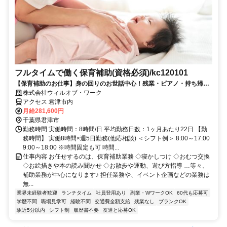
フルタイムで働く保育補助(資格必須)/kc120101
【保育補助のお仕事】身の回りのお世話中心！残業・ピアノ・持ち帰り
仕事なし♪【平日のみも可能！】
株式会社ウィルオブ・ワーク
アクセス 君津市内
月給281,600円
千葉県君津市
勤務時間 実働時間：8時間/日 平均勤務日数：1ヶ月あたり22日 【勤
務時間】 実働8時間×週5日勤務(他応相談) ＜シフト例＞ 8:00～17:00
9:00～18:00 ※時間固定も可 時間...
仕事内容 お任せするのは、保育補助業務 ◇寝かしつけ ◇おむつ交換
◇お絵描きや本の読み聞かせ ◇お散歩や運動、遊び方指導 …等々、
補助業務が中心になります♪ 担任業務や、イベント企画などの業務は
無...
業界未経験者歓迎
ランチタイム
社員登用あり
副業・WワークOK
60代も応募可
学歴不問
職場見学可
経験不問
交通費全額支給
残業なし
ブランクOK
駅近5分以内
シフト制
履歴書不要
友達と応募OK