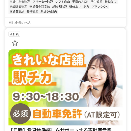
主婦・主夫歓迎
フリーター歓迎
シフト自由
平日のみOK
学生歓迎
転勤なし
未経験者歓迎
交通費全額支給
経験者歓迎
研修あり
夕方
ブランクOK
交通費支給
長期歓迎
駅近5分以内
同じ企業の求人
正社員
【日勤】賃貸物件探しをサポートする不動産営業