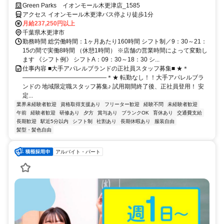
も活躍中☆キャリアUP目指せます
Green Parks イオンモール木更津店_1585
アクセス イオンモール木更津バス停より徒歩1分
月給237,250円以上
千葉県木更津市
勤務時間 総労働時間：1ヶ月あたり160時間 シフト制／9：30～21：
15の間で実働8時間 （休憩1時間） ※店舗の営業時間によって変動し
ます 《シフト例》 シフトA：09：30～18：30 シ...
仕事内容 ■大手アパレルブランドの正社員スタッフ募集■ ★＊
――――――――――――――＊★ 転勤なし！！大手アパレルブラ
ンドの 地域限定職スタッフ募集♪ 試用期間終了後、正社員登用！ 安
定...
業界未経験者歓迎
資格取得支援あり
フリーター歓迎
経験不問
未経験者歓迎
午前
経験者歓迎
研修あり
夕方
賞与あり
ブランクOK
育休あり
交通費支給
長期歓迎
駅近5分以内
シフト制
社割あり
長期休暇あり
服装自由
髪型・髪色自由
アルバイト・パート