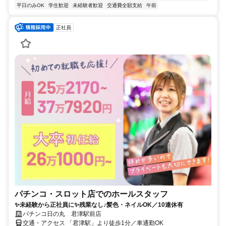
平日のみOK
学生歓迎
未経験者歓迎
交通費全額支給
午前
正社員
パチンコ・スロット店でのホールスタッフ
✨未経験から正社員に✨残業なし♪髪色・ネイルOK／10連休有
パチンコ日の丸 君津駅前店
交通・アクセス 「君津駅」より徒歩1分／車通勤OK