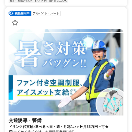
週2・3日からOK
シフト制
週4日以上OK
アルバイト・パート
交通誘導・警備
ドリンク代支給♪選べる＜日・週・月2払い＞▶月33万円～可★
テイケイ株式会社 木更津営業所[188]