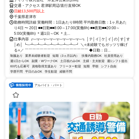
交通・アクセス 君津駅周辺/直行直帰OK
日給13,500円以上
千葉県君津市
勤務時間詳細 実働時間：1日あたり8時間 平均勤務日数：1ヶ月あた
り4日 〜 20日 ■■日勤■■8:00～17:00(実働8h) ■■夜勤■■20:00～
5:00(実働8h) ＊週1日～OK ＊土...
仕事内容 ┏─┳─┳─┳─┳─┳─┳─┳─┓ │テ│イ│ケ│イ│の│す│す
│め│ ┗─┻─┻─┻─┻─┻─┻─┻─┛ ＼⭐未経験でもガッツリ稼げ
る⭐／ ￣￣￣￣￣￣￣￣￣￣￣￣￣￣￣￣￣ ◆日勤：日...
制服あり
業界未経験者歓迎
短期（3ヵ月以内）
扶養内勤務OK
社員登用あり
週1日からOK
副業・WワークOK
土日祝のみOK
主婦・主夫歓迎
週1シフト提出
60代も応募可
資格取得支援あり
フリーター歓迎
短期
早朝
シフト自由
学歴不問
平日のみOK
学生歓迎
経験不問
アルバイト・パート