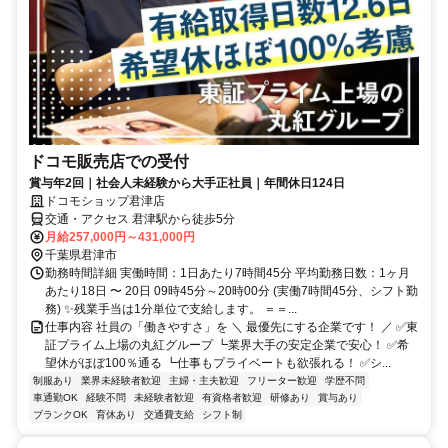
ドコモ販売店での受付
賞与年2回｜社会人未経験から大手正社員｜年間休日124日
ドコモショップ君津店
交通・アクセス 君津駅から徒歩5分
月給257,000円～431,000円
千葉県君津市
勤務時間詳細 実働時間：1日あたり7時間45分 平均勤務日数：1ヶ月
あたり18日 〜 20日 09時45分～20時00分 (実働7時間45分、シフト勤
務) ✨残業手当は1分単位で支給します。 ＝＝...
仕事内容 社員の「働きやすさ」を ＼ 最優先にする企業です！ ／ ✅東
証プライム上場の丸紅グループ ┗業界大手の安定企業で安心！ ✅希
望休がほぼ100％通る ┗仕事もプライベートも欲張れる！ ✅シ...
制服あり
業界未経験者歓迎
主婦・主夫歓迎
フリーター歓迎
学歴不問
車通勤OK
経験不問
未経験者歓迎
有資格者歓迎
研修あり
賞与あり
ブランクOK
育休あり
交通費支給
シフト制