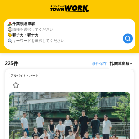
千葉県
君津駅
職種を選択してください
駅チカ・駅ナカ
キーワードを選択してください
225件
条件保存
関連度順
アルバイト・パート