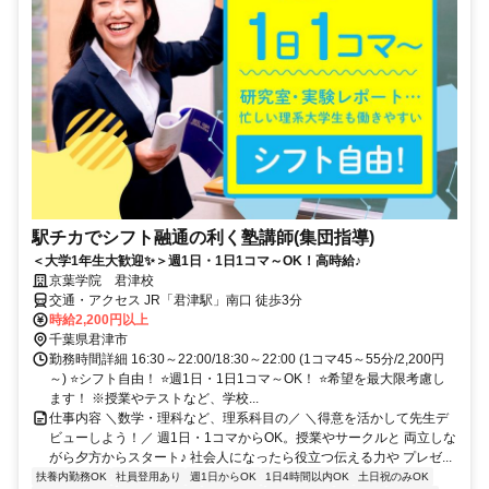
駅チカでシフト融通の利く塾講師(集団指導)
＜大学1年生大歓迎✨＞週1日・1日1コマ～OK！高時給♪
京葉学院 君津校
交通・アクセス JR「君津駅」南口 徒歩3分
時給2,200円以上
千葉県君津市
勤務時間詳細 16:30～22:00/18:30～22:00 (1コマ45～55分/2,200円
～) ⭐シフト自由！ ⭐週1日・1日1コマ～OK！ ⭐希望を最大限考慮し
ます！ ※授業やテストなど、学校...
仕事内容 ＼数学・理科など、理系科目の／ ＼得意を活かして先生デ
ビューしよう！／ 週1日・1コマからOK。授業やサークルと 両立しな
がら夕方からスタート♪ 社会人になったら役立つ伝える力や プレゼ...
扶養内勤務OK
社員登用あり
週1日からOK
1日4時間以内OK
土日祝のみOK