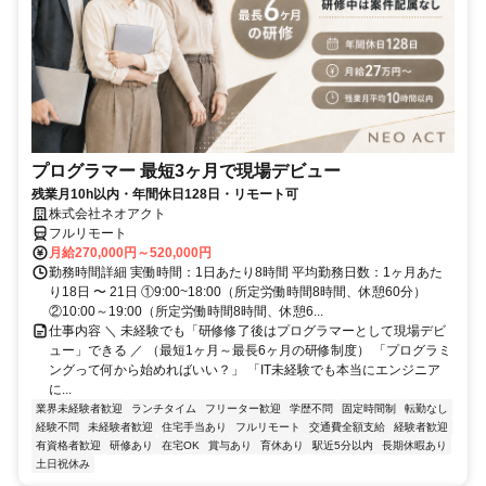
プログラマー 最短3ヶ月で現場デビュー
残業月10h以内・年間休日128日・リモート可
株式会社ネオアクト
フルリモート
月給270,000円～520,000円
勤務時間詳細 実働時間：1日あたり8時間 平均勤務日数：1ヶ月あた
り18日 〜 21日 ①9:00~18:00（所定労働時間8時間、休憩60分）
②10:00～19:00（所定労働時間8時間、休憩6...
仕事内容 ＼ 未経験でも「研修修了後はプログラマーとして現場デビ
ュー」できる ／ （最短1ヶ月～最長6ヶ月の研修制度） 「プログラミ
ングって何から始めればいい？」 「IT未経験でも本当にエンジニア
に...
業界未経験者歓迎
ランチタイム
フリーター歓迎
学歴不問
固定時間制
転勤なし
経験不問
未経験者歓迎
住宅手当あり
フルリモート
交通費全額支給
経験者歓迎
有資格者歓迎
研修あり
在宅OK
賞与あり
育休あり
駅近5分以内
長期休暇あり
土日祝休み