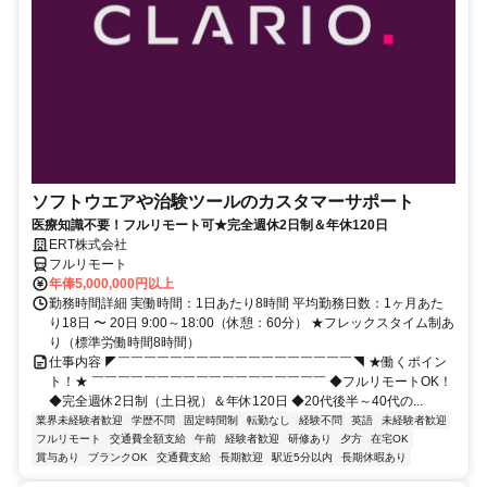
ソフトウエアや治験ツールのカスタマーサポート
医療知識不要！フルリモート可★完全週休2日制＆年休120日
ERT株式会社
フルリモート
年俸5,000,000円以上
勤務時間詳細 実働時間：1日あたり8時間 平均勤務日数：1ヶ月あた
り18日 〜 20日 9:00～18:00（休憩：60分） ★フレックスタイム制あ
り（標準労働時間8時間）
仕事内容 ◤￣￣￣￣￣￣￣￣￣￣￣￣￣￣￣￣￣￣◥ ★働くポイン
ト！★ ￣￣￣￣￣￣￣￣￣￣￣￣￣￣￣￣￣￣ ◆フルリモートOK！
◆完全週休2日制（土日祝）＆年休120日 ◆20代後半～40代の...
業界未経験者歓迎
学歴不問
固定時間制
転勤なし
経験不問
英語
未経験者歓迎
フルリモート
交通費全額支給
午前
経験者歓迎
研修あり
夕方
在宅OK
賞与あり
ブランクOK
交通費支給
長期歓迎
駅近5分以内
長期休暇あり