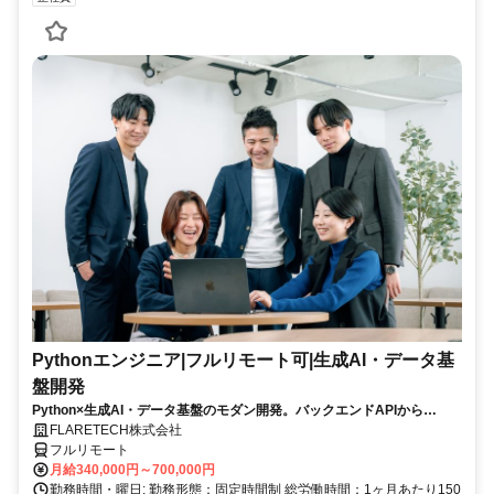
Pythonエンジニア|フルリモート可|生成AI・データ基
盤開発
Python×生成AI・データ基盤のモダン開発。バックエンドAPIから
LLM/RAG・データ活用まで、AI駆動開発が日常のチームで。残業月10h
FLARETECH株式会社
以下・年休123日・フルリモート可。
フルリモート
月給340,000円～700,000円
勤務時間・曜日: 勤務形態：固定時間制 総労働時間：1ヶ月あたり150