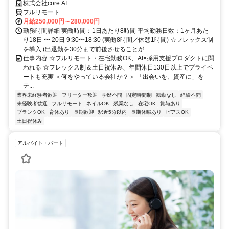
株式会社core AI
フルリモート
月給250,000円～280,000円
勤務時間詳細 実働時間：1日あたり8時間 平均勤務日数：1ヶ月あた
り18日 〜 20日 9:30〜18:30 (実働8時間／休憩1時間) ☆フレックス制
を導入 (出退勤を30分まで前後させることが...
仕事内容 ☆フルリモート・在宅勤務OK、AI×採用支援プロダクトに関
われる ☆フレックス制＆土日祝休み、年間休日130日以上でプライベ
ートも充実 ＜何をやっている会社か？＞ 「出会いを、資産に」を
テ...
業界未経験者歓迎
フリーター歓迎
学歴不問
固定時間制
転勤なし
経験不問
未経験者歓迎
フルリモート
ネイルOK
残業なし
在宅OK
賞与あり
ブランクOK
育休あり
長期歓迎
駅近5分以内
長期休暇あり
ピアスOK
土日祝休み
アルバイト・パート