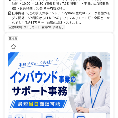
時間 ・10:00 ～ 18:30（実働時間：7.5時間/日） ・平日のみ(週5日勤
務) ・休憩時間：60分 ❖平均就労時...
仕事内容: ＼この求人のポイント／ * Python×生成AI・データ基盤のモ
ダン開発。API開発からLLM/RAGまで｜フルリモート可・全国どこか
らでも * 月給34万円〜（前職の経験・スキルを...
固定時間制
フルリモート
在宅OK
昇給あり
正社員