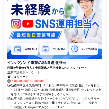
インバウンド事業のSNS運用担当
目指せ登録者1万人！土日祝休／平均残業12h／フルリモート
株式会社ジャパゲート
フルリモート
月給230,000円～280,000円
勤務時間詳細 実働時間：1日あたり8時間 平均勤務日数：1ヶ月あた
り18日 〜 20日 9:30〜18:30 (実働8時間／休憩1時間) ☆フレックス制
を導入 (出退勤を30分まで前後させることが...
仕事内容 ✨未経験からSNSマーケティングのプロに！ ✨フルリモー
ト＆フレックスで柔軟な働き方🏢 ✨土日休み(年休130日)、残業月
10h程度 ✅Instagramアカウント ↓ https:/...