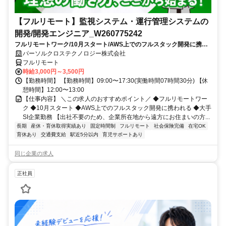
【フルリモート】監視システム・運行管理システムの
開発/開発エンジニア_W260775242
フルリモートワーク/10月スタート/AWS上でのフルスタック開発に携わ
れる/大手SI企業勤務
パーソルクロステクノロジー株式会社
フルリモート
時給3,000円～3,500円
【勤務時間】 【勤務時間】09:00〜17:30(実働時間07時間30分) 【休
憩時間】12:00〜13:00
【仕事内容】 ＼この求人のおすすめポイント／ ◆フルリモートワー
ク ◆10月スタート ◆AWS上でのフルスタック開発に携われる ◆大手
SI企業勤務 【出社不要のため、企業所在地から遠方にお住まいの方...
長期
産休・育休取得実績あり
固定時間制
フルリモート
社会保険完備
在宅OK
育休あり
交通費支給
駅近5分以内
育児サポートあり
同じ企業の求人
正社員