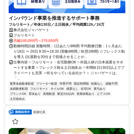
インバウンド事業を推進するサポート事務
フルリモート／年休130日／土日祝休／平均残業12h／24万
株式会社ジャパゲート
フルリモート
月給240,000円～270,000円
勤務時間詳細 実働時間：1日あたり8時間 平均勤務日数：1ヶ月あた
り18日 〜 20日 9:30〜18:30 (実働8時間／休憩1時間) ☆フレックス制
を導入 (出退勤を30分まで前後させることが...
仕事内容 ✨フルリモート・在宅勤務OK ✨外国人材の日本就業をサポ
ートする事業 ✨フレックス制＆土日祝休み ✨年間休日130日以上でプ
ライベートも充実 ＜何をやっている会社か？＞ ジャパゲートは、
「...
業界未経験者歓迎
フリーター歓迎
学歴不問
固定時間制
転勤なし
経験不問
未経験者歓迎
フルリモート
ネイルOK
残業なし
在宅OK
賞与あり
ブランクOK
育休あり
長期歓迎
駅近5分以内
長期休暇あり
ピアスOK
土日祝休み
派遣社員