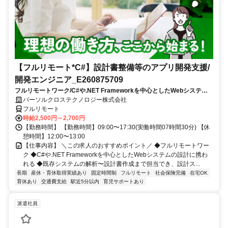
【フルリモート*C#】設計書整備等のアプリ開発支援/
開発エンジニア_E260875709
フルリモートワーク/C#や.NET Frameworkを中心としたWebシステム
の設計に携われる/既存システムの解析〜設計書作成まで担当でき、設計
パーソルクロステクノロジー株式会社
スキルを磨ける
フルリモート
時給2,500円～2,700円
【勤務時間】 【勤務時間】09:00〜17:30(実働時間07時間30分) 【休
憩時間】12:00〜13:00
【仕事内容】 ＼この求人のおすすめポイント／ ◆フルリモートワー
ク ◆C#や.NET Frameworkを中心としたWebシステムの設計に携わ
れる ◆既存システムの解析〜設計書作成まで担当でき、設計ス...
長期
産休・育休取得実績あり
固定時間制
フルリモート
社会保険完備
在宅OK
育休あり
交通費支給
駅近5分以内
育児サポートあり
派遣社員