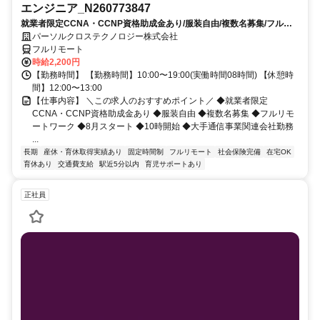
エンジニア_N260773847
就業者限定CCNA・CCNP資格助成金あり/服装自由/複数名募集/フルリ
モートワーク/8月スタート/10時開始/大手通信事業関連会社勤務
パーソルクロステクノロジー株式会社
フルリモート
時給2,200円
【勤務時間】 【勤務時間】10:00〜19:00(実働時間08時間) 【休憩時
間】12:00〜13:00
【仕事内容】 ＼この求人のおすすめポイント／ ◆就業者限定
CCNA・CCNP資格助成金あり ◆服装自由 ◆複数名募集 ◆フルリモ
ートワーク ◆8月スタート ◆10時開始 ◆大手通信事業関連会社勤務
...
長期
産休・育休取得実績あり
固定時間制
フルリモート
社会保険完備
在宅OK
育休あり
交通費支給
駅近5分以内
育児サポートあり
正社員