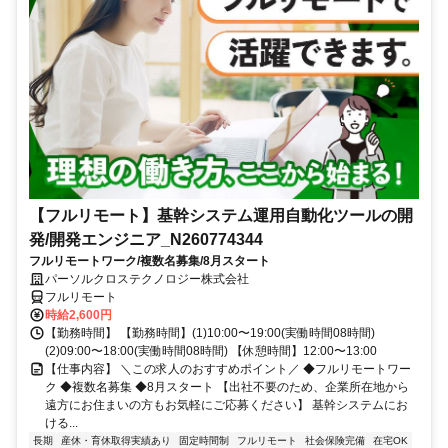
【フルリモート】基幹システム運用自動化ツールの開
発/開発エンジニア_N260774344
フルリモートワーク/複数名募集/8月スタート
パーソルクロステクノロジー株式会社
フルリモート
時給2,600円
【勤務時間】 【勤務時間】(1)10:00〜19:00(実働時間08時間)
(2)09:00〜18:00(実働時間08時間) 【休憩時間】12:00〜13:00
【仕事内容】 ＼この求人のおすすめポイント／ ◆フルリモートワー
ク ◆複数名募集 ◆8月スタート 【出社不要のため、企業所在地から
遠方にお住まいの方もお気軽にご応募ください】 基幹システムにお
ける...
長期
産休・育休取得実績あり
固定時間制
フルリモート
社会保険完備
在宅OK