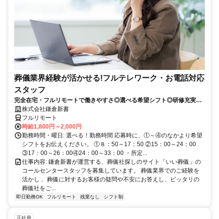
葬儀業界経験が活かせる!フルテレワーク・お電話対応
スタッフ
完全在宅・フルリモートで働きやすさ◎選べる希望シフト◎研修充実だ
から未経験でも安心！平日休みありの完全週休2日制で充実のワークラ
株式会社鎌倉新書
イフバランス！
フルリモート
時給1,800円～2,000円
勤務時間・曜日: 選べる！勤務時間 応募時に、①～④のなかより希望
シフトをお伝えください。 ①８：50～17：50 ②15：00～24：00
③17：00～26：00④24：00～33：00 ・所定...
仕事内容: 鎌倉新書が運営する、葬儀社探しのサイト「いい葬儀」の
コールセンタースタッフを募集しています。 葬儀業界でのご経験を
活かし 、葬儀に対するお客様の疑問や不安にお答えし、ピッタリの
葬儀社をご...
即日勤務OK
フルリモート
残業なし
シフト制
正社員