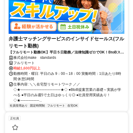
弁護士マッチングサービスのインサイドセールス(フル
リモート勤務)
【フルリモート勤務OK】平日５日勤務／法律知識ゼロでOK！BtoBスキ
ルが身につく営業職
株式会社make standards
フルリモート
時給1,600円以上
勤務時間・曜日: 平日のみ 9：00～18：00 実働時間：1日あたり8時
間 休憩1時間
仕事内容: ＼＼在宅型リモートワーク ／／
◇★───────────────★◇ ●BtoB提案営業の基礎～実践が学
べる ●平日のみ週5で土日はゆっくり◎ ●社員登用実績あり！
◇★───────...
社員登用あり
固定時間制
フルリモート
在宅OK
正社員