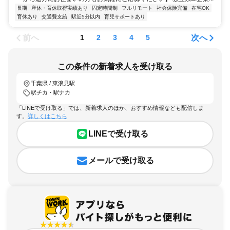
長期
産休・育休取得実績あり
固定時間制
フルリモート
社会保険完備
在宅OK
育休あり
交通費支給
駅近5分以内
育児サポートあり
前へ
次へ
1
2
3
4
5
この条件の新着求人を受け取る
千葉県 / 東浪見駅
駅チカ・駅ナカ
「LINEで受け取る」では、新着求人のほか、おすすめ情報なども配信しま
す。
詳しくはこちら
LINEで受け取る
メールで受け取る