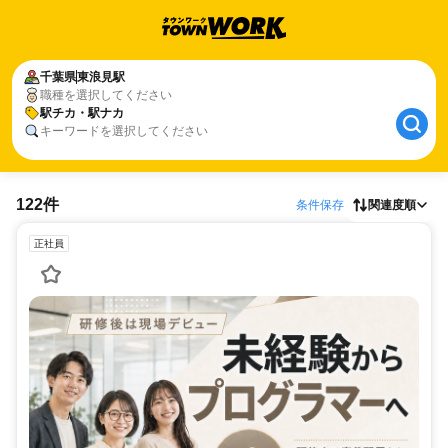
千葉県
東浪見駅
職種を選択してください
駅チカ・駅ナカ
キーワードを選択してください
122件
条件保存
関連度順
正社員