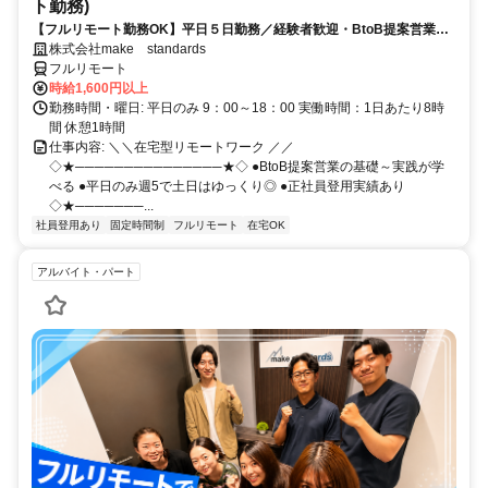
ト勤務)
【フルリモート勤務OK】平日５日勤務／経験者歓迎・BtoB提案営業で
スキルアップ
株式会社make standards
フルリモート
時給1,600円以上
勤務時間・曜日: 平日のみ 9：00～18：00 実働時間：1日あたり8時
間 休憩1時間
仕事内容: ＼＼在宅型リモートワーク ／／
◇★───────────────★◇ ●BtoB提案営業の基礎～実践が学
べる ●平日のみ週5で土日はゆっくり◎ ●正社員登用実績あり
◇★───────...
社員登用あり
固定時間制
フルリモート
在宅OK
アルバイト・パート