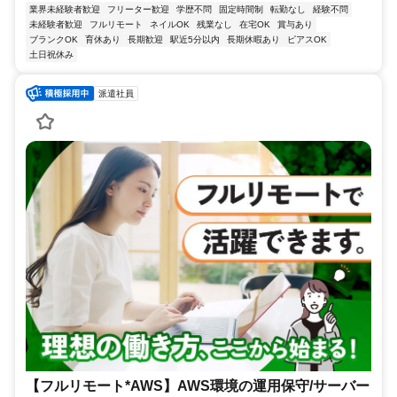
業界未経験者歓迎
フリーター歓迎
学歴不問
固定時間制
転勤なし
経験不問
未経験者歓迎
フルリモート
ネイルOK
残業なし
在宅OK
賞与あり
ブランクOK
育休あり
長期歓迎
駅近5分以内
長期休暇あり
ピアスOK
土日祝休み
派遣社員
【フルリモート*AWS】AWS環境の運用保守/サーバー