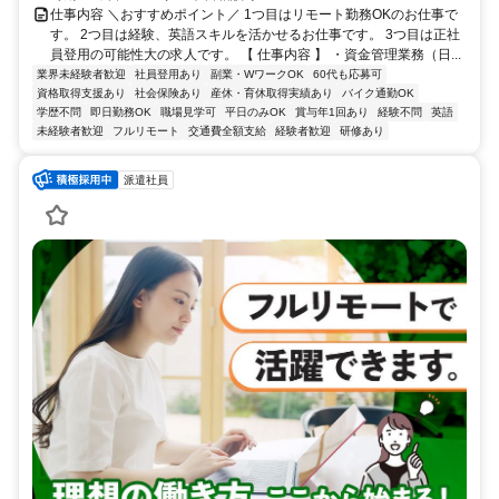
仕事内容 ＼おすすめポイント／ 1つ目はリモート勤務OKのお仕事で
す。 2つ目は経験、英語スキルを活かせるお仕事です。 3つ目は正社
員登用の可能性大の求人です。 【 仕事内容 】 ・資金管理業務（日...
業界未経験者歓迎
社員登用あり
副業・WワークOK
60代も応募可
資格取得支援あり
社会保険あり
産休・育休取得実績あり
バイク通勤OK
学歴不問
即日勤務OK
職場見学可
平日のみOK
賞与年1回あり
経験不問
英語
未経験者歓迎
フルリモート
交通費全額支給
経験者歓迎
研修あり
派遣社員