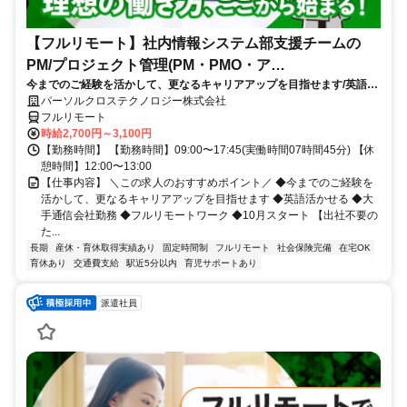
【フルリモート】社内情報システム部支援チームの
PM/プロジェクト管理(PM・PMO・ア
今までのご経験を活かして、更なるキャリアアップを目指せます/英語活
シ)_N260774362
かせる/大手通信会社勤務/フルリモートワーク/10月スタート
パーソルクロステクノロジー株式会社
フルリモート
時給2,700円～3,100円
【勤務時間】 【勤務時間】09:00〜17:45(実働時間07時間45分) 【休
憩時間】12:00〜13:00
【仕事内容】 ＼この求人のおすすめポイント／ ◆今までのご経験を
活かして、更なるキャリアアップを目指せます ◆英語活かせる ◆大
手通信会社勤務 ◆フルリモートワーク ◆10月スタート 【出社不要の
た...
長期
産休・育休取得実績あり
固定時間制
フルリモート
社会保険完備
在宅OK
育休あり
交通費支給
駅近5分以内
育児サポートあり
派遣社員