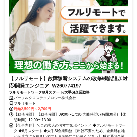
【フルリモート】故障診断システムの改修/機能追加対
応/開発エンジニア_W260774197
フルリモートワーク/8月スタート/大手SI企業勤務
パーソルクロステクノロジー株式会社
フルリモート
時給2,500円～2,700円
【勤務時間】 【勤務時間】09:00〜17:30(実働時間07時間30分) 【休
憩時間】12:00〜13:00
【仕事内容】 ＼この求人のおすすめポイント／ ◆フルリモートワー
ク ◆8月スタート ◆大手SI企業勤務 【出社不要のため、企業所在地
から遠方にお住まいの方もお気軽にご応募ください】 独立系SI企業...