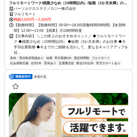
フルリモートワーク/残業少なめ（10時間以内）/短期（3か月未満）のお
仕事/大手SI企業勤務/今までのご経験を活かして、更なるキャリアアップ
パーソルクロステクノロジー株式会社
を目指せます
フルリモート
時給3,000円～3,300円
【勤務時間】 【勤務時間】09:00〜18:00(実働時間08時間) 【休憩時
間】12:00〜13:00 【残業】月10時間程度
【仕事内容】 ＼この求人のおすすめポイント／ ◆フルリモートワー
ク ◆残業少なめ（10時間以内） ◆短期（3か月未満）のお仕事 ◆大
手SI企業勤務 ◆今までのご経験を活かして、更なるキャリアアップを
目...
産休・育休取得実績あり
短期
即日勤務OK
固定時間制
フルリモート
社会保険完備
在宅OK
育休あり
交通費支給
駅近5分以内
育児サポートあり
派遣社員