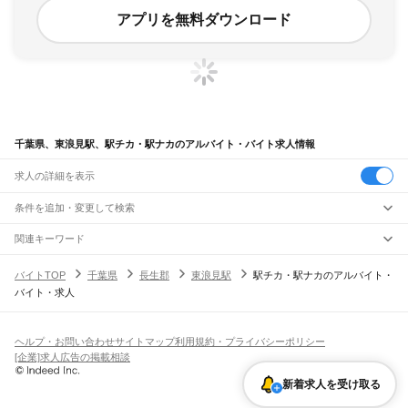
アプリを無料ダウンロード
千葉県、東浪見駅、駅チカ・駅ナカのアルバイト・バイト求人情報
求人の詳細を表示
条件を追加・変更して検索
市区町村を追加・変更
関連キーワード
完全在宅ワーク 全国
シール貼り 在宅
現在地周辺
ガチャガチャ
犬カフェ
千葉県
駅を追加・変更
バイトTOP
千葉県
長生郡
東浪見駅
駅チカ・駅ナカのアルバイト・
千葉県
すべて
バイト・求人
千葉市
すべて
職種を追加・変更
JR武蔵野線
中央区
花見川区
稲毛区
若葉区
緑区
美浜区
南流山駅
新松戸駅
新八柱駅
東松戸駅
市川大野駅
船橋法典駅
西船橋駅
飲食・フードサービス
銚子市
市川市
船橋市
館山市
木更津市
松戸市
野田市
茂原市
成田市
佐倉市
東金市
特徴を追加・変更
飲食・フードサービス
すべて
ヘルプ・お問い合わせ
サイトマップ
利用規約・プライバシーポリシー
JR中央・総武線
旭市
習志野市
柏市
勝浦市
市原市
流山市
八千代市
我孫子市
鴨川市
鎌ケ谷市
ホールスタッフ
キッチンスタッフ
皿洗い・洗い場
精肉・鮮魚加工
給食調理
人気
[企業]求人広告の掲載相談
市川駅
本八幡駅
下総中山駅
西船橋駅
船橋駅
東船橋駅
津田沼駅
幕張本郷駅
幕張駅
君津市
富津市
浦安市
四街道市
袖ケ浦市
八街市
印西市
白井市
富里市
南房総市
雇用形態を追加・変更
パン屋（ベーカリー）
フードカウンター販売員
バー（BAR）・バーテンダー
日払いOK
高校生歓迎
学生歓迎
深夜の仕事
髪型・髪色自由
ひげOK
ネイルOK
新検見川駅
稲毛駅
西千葉駅
千葉駅
匝瑳市
香取市
山武市
いすみ市
大網白里市
印旛郡
香取郡
山武郡
長生郡
夷隅郡
飲食店補助（開店・閉店準備）
飲食店（店長・マネージャー）
新着求人を受け取る
ピアスOK
アルバイト・パート
履歴書不要
オープニングスタッフ
留学生・外国人活躍中
安房郡
都道府県を変更
営業・販売
JR総武本線
勤務期間
正社員