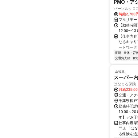
PMO・アシ)
パーソルクロ
時給2,700
フルリモー
【勤務時間】
12:00〜13:
【仕事内容
なるキャリ
ートワーク 
長期
産休・育
交通費支給
駅
正社員
スーパー
はなまる保険
月給235,0
交通・アク
千葉県松戸
勤務時間詳細
10:00～
す】 ✅お子
仕事内容 
門店 「は
る保険を追