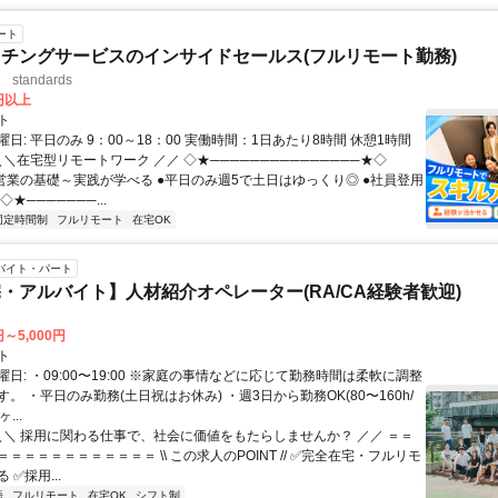
ート
チングサービスのインサイドセールス(フルリモート勤務)
standards
0円以上
ト
日: 平日のみ 9：00～18：00 実働時間：1日あたり8時間 休憩1時間
＼＼在宅型リモートワーク ／／ ◇★───────────────★◇
提案営業の基礎～実践が学べる ●平日のみ週5で土日はゆっくり◎ ●社員登用
★───────...
固定時間制
フルリモート
在宅OK
バイト・パート
・アルバイト】人材紹介オペレーター(RA/CA経験者歓迎)
円～5,000円
ト
日: ・09:00〜19:00 ※家庭の事情などに応じて勤務時間は柔軟に調整
。 ・平日のみ勤務(土日祝はお休み) ・週3日から勤務OK(80〜160h/
...
 ＼＼ 採用に関わる仕事で、社会に価値をもたらしませんか？ ／／ ＝＝
＝＝＝＝＝＝＝＝＝＝＝ \\ この求人のPOINT // ✅完全在宅・フルリモ
 ✅採用...
語
フルリモート
在宅OK
シフト制