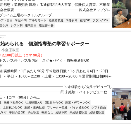
雇用形態：業務委託 職種：IT/通信製品法人営業、保険個人営業、不動産
▏会社概要 ━━━━━━━━━━━━━━━━━━ 株式会社アップグレ
プライム上場のベクトルグループ...
シフト自由
学歴不問
フルリモート
経験者歓迎
研修あり
在宅OK
ブランクOK
5分以内
シフト制
服装自由
履歴書不要
ート
ら始められる 個別指導塾の学習サポーター
 小金原教室
 2,100円以上（コマ 90分）
セス バス停「バス案内所」スグ★バイク・自転車通勤OK
市
 実働時間：1日あたり90分 平均勤務日数：1ヶ月あたり4日 〜 20日
＜平日＞ 16:00～21:30 ＜土曜＞ 13:00～20:00 ※講習期間は朝9時～
━━━━━━━━━━━━━━━━━━━ ＼未経験から“先生デビュー”し
━━━━━━━━━━━━━━━━━━ ▨ 未経験・バイトデビュー歓
1日・1コマ（90分）から...
迎
扶養内勤務OK
社員登用あり
週1日からOK
副業・WワークOK
K
土日祝のみOK
主婦・主夫歓迎
フリーター歓迎
バイク通勤OK
シフト自由
見学可
平日のみOK
学生歓迎
転勤なし
経験不問
未経験者歓迎
経験者歓迎