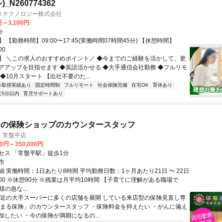
_N260774362
ステクノロジー株式会社
円～3,100円
ト
 【勤務時間】09:00〜17:45(実働時間07時間45分) 【休憩時間】
00
】 ＼この求人のおすすめポイント／ ◆今までのご経験を活かして、更
アアップを目指せます ◆英語活かせる ◆大手通信会社勤務 ◆フルリモ
◆10月スタート 【出社不要のた...
休取得実績あり
固定時間制
フルリモート
社会保険完備
在宅OK
育休あり
近5分以内
育児サポートあり
内の保険ショップのカウンタースタッフ
 常盤平店
00円～350,000円
セス 「常盤平駅」徒歩1分
市
 実働時間：1日あたり8時間 平均勤務日数：1ヶ月あたり21日 〜 22日
20:00 ※休憩90分 ※残業は月平均10時間 【子育てに理解がある職場で
様の急な...
駅近の大手スーパーに多くの店舗を展開 している来店型の保険見直し専
なまる保険」のカウンタースタッフ ・保険料金を抑えたい ・がんに備え
加したい ・今の保険が満期になるの...