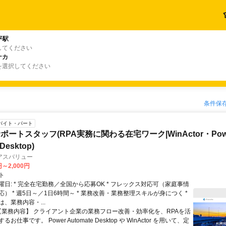
平駅
してください
ナカ
を選択してください
条件保
バイト・パート
ートスタッフ(RPA実務に関わる在宅ワーク|WinActor・Pow
Desktop)
アスバリュー
円～2,000円
ト
日: * 完全在宅勤務／全国から応募OK * フレックス対応可（家庭事情
） * 週5日～／1日6時間～ * 業務改善・業務整理スキルが身につく *
は、業務内容・...
 【業務内容】 クライアント企業の業務フロー改善・効率化を、RPAを活
お仕事です。 Power Automate Desktop や WinActor を用いて、定