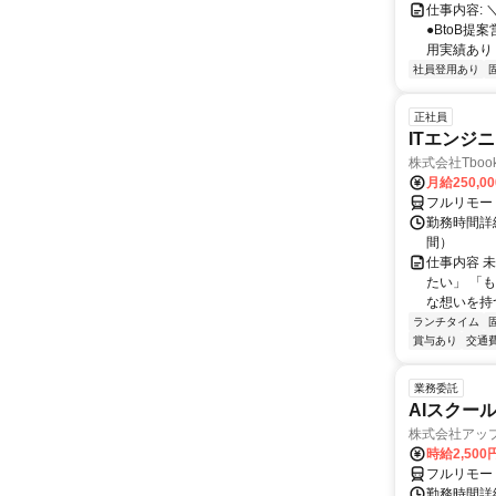
仕事内容: 
●BtoB
用実績あり ◇
社員登用あり
正社員
ITエンジ
株式会社Tboo
月給250,0
フルリモー
勤務時間詳細
間）
仕事内容 
たい」 「
な想いを持つ
ランチタイム
賞与あり
交通
業務委託
AIスクー
株式会社アッ
時給2,500
フルリモー
勤務時間詳