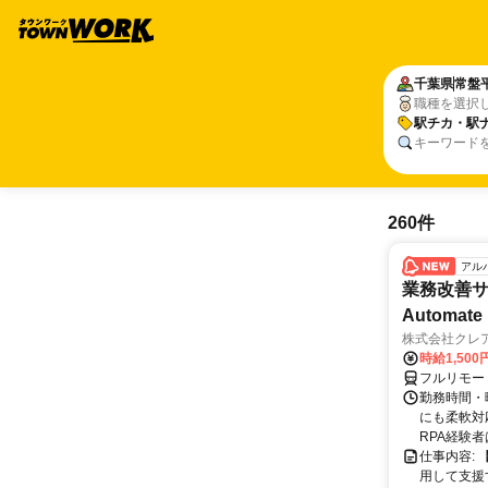
千葉県
常盤
職種を選択
駅チカ・駅
キーワード
260件
アル
業務改善サポ
Automate 
株式会社クレ
時給1,500
フルリモー
勤務時間・曜
にも柔軟対応
RPA経験者
仕事内容:
用して支援する