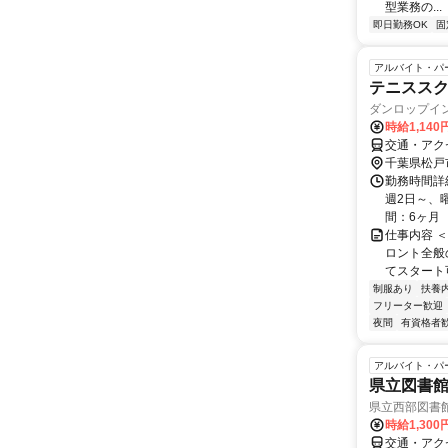
型業務の...
即日勤務OK
固
アルバイト・パ
テニスス
ダンロップイ
時給1,14
交通・アク
千葉県松戸
勤務時間詳細
週2日～、
間：6ヶ月
仕事内容 
ロント全般
てスタート可
制服あり
扶養
フリーター歓迎
夜間
有資格者
アルバイト・パ
県立図書
県立西部図書
時給1,300
交通・アク