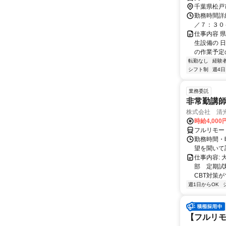
千葉県松戸
勤務時間詳細
／７：３０
仕事内容 
生設備の 
の作業予定の
転勤なし
経験
シフト制
週4日
業務委託
非常勤講
株式会社 清
時給4,00
フルリモー
勤務時間・曜
望を聞いて
仕事内容:
部 定期試
CBT対策
週1日からOK
【フルリモ