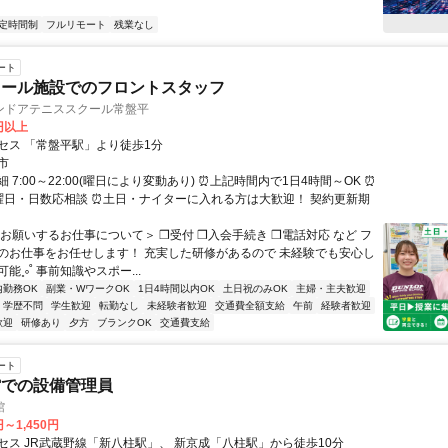
定時間制
フルリモート
残業なし
ート
クール施設でのフロントスタッフ
ンドアテニススクール常盤平
0円以上
セス 「常盤平駅」より徒歩1分
市
 7:00～22:00(曜日により変動あり) ⏰上記時間内で1日4時間～OK ⏰
曜日・日数応相談 ⏰土日・ナイターに入れる方は大歓迎！ 契約更新期
＜お願いするお仕事について＞ ❒受付 ❒入会手続き ❒電話対応 など フ
のお仕事をお任せします！ 充実した研修があるので 未経験でも安心し
能˳༚˚ 事前知識やスポー...
内勤務OK
副業・WワークOK
1日4時間以内OK
土日祝のみOK
主婦・主夫歓迎
学歴不問
学生歓迎
転勤なし
未経験者歓迎
交通費全額支給
午前
経験者歓迎
歓迎
研修あり
夕方
ブランクOK
交通費支給
ート
館での設備管理員
館
円～1,450円
セス JR武蔵野線「新八柱駅」、 新京成「八柱駅」から徒歩10分