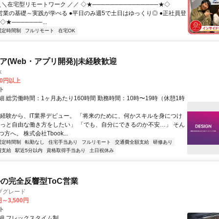
＼＼在宅型リモートワーク ／／ ◇★───────────────★◇
提案営業の基礎～実践が学べる ●平日のみ週5で土日はゆっくり◎ ●正社員登
★───────...
固定時間制
フルリモート
在宅OK
ニア(Web・アプリ開発)|未経験歓迎
k
00円以上
ト
 総労働時間：1ヶ月あたり160時間 勤務時間：10時〜19時（休憩1時
未経験から、IT業界デビュー。 「将来のために、何かスキルを身につけ
もっと自由な働き方をしたい」 「でも、自分にできるのか不安…」 そん
方へ。 株式会社Tbook...
固定時間制
転勤なし
住宅手当あり
フルリモート
交通費全額支給
研修あり
費支給
駅近5分以内
資格取得手当あり
土日祝休み
ルの完全反響型ToC営業
プグレード
円～3,500円
ト
細 フレックスタイム制