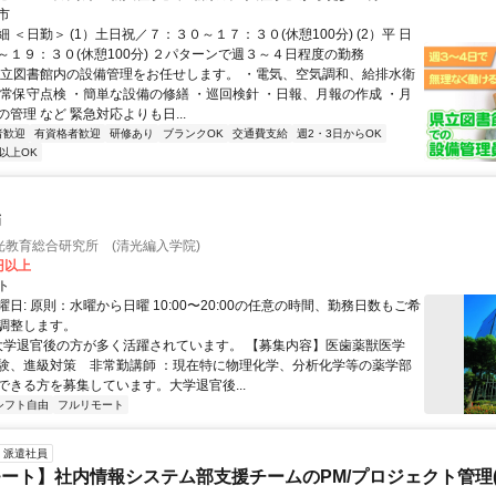
市
 ＜日勤＞ (1）土日祝／７：３０～１７：３０(休憩100分) (2）平 日
～１９：３０(休憩100分) ２パターンで週３～４日程度の勤務
県立図書館内の設備管理をお任せします。 ・電気、空気調和、給排水衛
日常保守点検 ・簡単な設備の修繕 ・巡回検針 ・日報、月報の作成 ・月
管理 など 緊急対応よりも日...
者歓迎
有資格者歓迎
研修あり
ブランクOK
交通費支給
週2・3日からOK
以上OK
師
光教育総合研究所 (清光編入学院)
0円以上
ト
日: 原則：水曜から日曜 10:00〜20:00の任意の時間、勤務日数もご希
調整します。
 大学退官後の方が多く活躍されています。 【募集内容】医歯薬獣医学
験、進級対策 非常勤講師 ：現在特に物理化学、分析化学等の薬学部
ができる方を募集しています。大学退官後...
シフト自由
フルリモート
派遣社員
ート】社内情報システム部支援チームのPM/プロジェクト管理(