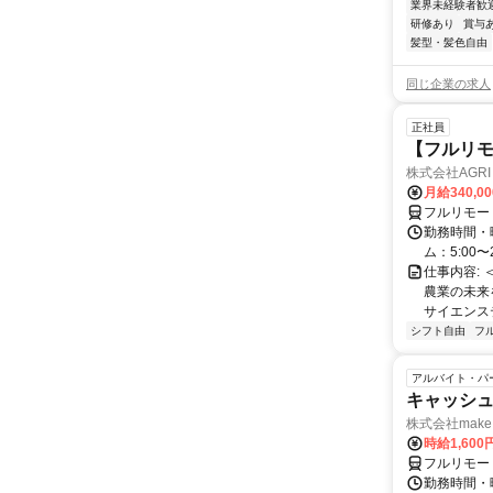
業界未経験者歓
研修あり
賞与
髪型・髪色自由
同じ企業の求人
正社員
【フルリモ
株式会社AGRI 
月給340,0
フルリモー
勤務時間・
ム：5:00〜
仕事内容: 
農業の未来
サイエンス
シフト自由
フ
アルバイト・パ
キャッシュ
株式会社make 
時給1,60
フルリモー
勤務時間・曜