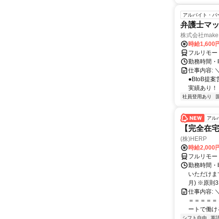
アルバイト・パ
弁護士マッ
株式会社make 
時給1,60
フルリモー
勤務時間・曜
仕事内容: 
●BtoB
実績あり！ ◇
社員登用あり
アル
【完全在宅
(株)HERP
時給2,000
フルリモー
勤務時間・曜
いただけます
月) ※原則3ヶ
仕事内容:
＝＝＝＝＝＝
ートで働ける
シフト自由
英