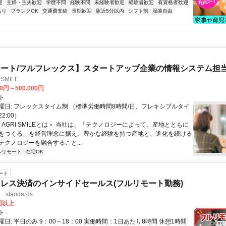
迎
主婦・主夫歓迎
学歴不問
経験不問
未経験者歓迎
経験者歓迎
有資格者歓迎
あり
ブランクOK
交通費支給
長期歓迎
駅近5分以内
シフト制
服装自由
ート/フルフレックス】スタートアップ企業の情報システム担
SMILE
00円～500,000円
ト
曜日: フレックスタイム制 （標準労働時間8時間/日、フレキシブルタイ
22:00）
＜AGRI SMILEとは＞ 当社は、「テクノロジーによって、産地とともに
をつくる」を経営理念に据え、豊かな経験を持つ産地と、進化を続ける
テクノロジーを融合すること...
ルリモート
在宅OK
ート
レス決済のインサイドセールス(フルリモート勤務)
standards
0円以上
ト
日: 平日のみ 9：00～18：00 実働時間：1日あたり8時間 休憩1時間