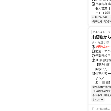
仕事内容 
個人営業 
ード（東証
社員登用あり
長期歓迎
駅近
アルバイト・パ
未経験か
さくら進学塾
1業務あたり
交通・アク
千葉県松戸
勤務時間詳細
【勤務時間】 
開校いた...
仕事内容 
よう／ ━
迎！ ▨ 週
業界未経験者歓
1日4時間以内O
学歴不問
職場
ネイルOK
同じ企業の求人