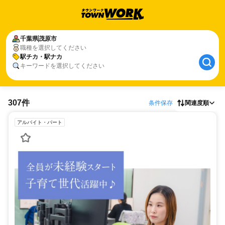
千葉県
茂原市
職種を選択してください
駅チカ・駅ナカ
キーワードを選択してください
307件
条件保存
関連度順
アルバイト・パート