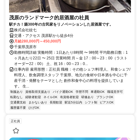
茂原のランドマーク的居酒屋の社員
駅チカ！築300年の古民家をリノベーションした居酒屋です。
株式会社紋七
交通・アクセス 茂原駅から徒歩4分
月給280,000円～450,000円
千葉県茂原市
勤務時間詳細 実働時間：1日あたり8時間 〜 9時間 平均勤務日数：1
ヶ月あたり22日 〜 25日 営業時間 月～金 17：00～23：00（ラスト
オーダー22：00） 土、祝 16：00～23：0...
仕事内容 雇用形態：正社員 職種：その他シェフ/料理人、和食シェフ/
料理人、飲食調理スタッフ 千葉県、地元の食材や日本酒を中心に千
産千消・発酵をテーマとした 創作和食中心の料理を提供していま
す。 生...
制服あり
資格取得支援あり
バイク通勤OK
学歴不問
車通勤OK
職場見学可
転勤なし
経験者歓迎
ネイルOK
有資格者歓迎
研修あり
ブランクOK
交通費支給
まかないあり
長期歓迎
駅近5分以内
シフト制
ピアスOK
履歴書不要
ひげOK
正社員