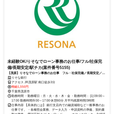
未経験OK/りそなでローン事務のお仕事/フル/社保完
備/長期安定/駅チカ(案件番号5155)
【茂原】りそなでローン事務のお仕事 フル・社保完備／長期安定／未
経験OK
りそな銀行
アクセス JR茂原駅 南口徒歩3分
時給1,550円
千葉県茂原市
勤務時間 ・勤務曜日：月・火・水・木・金 ・勤務時間： [1] 09:00～
17:00 勤務時間/9:00～17:00 休憩60分 月平均残業時間/3時間
仕事内容 【具体的には】 銀行支店内での融資補助など一般事務のお
仕事です。 ・各種照会業務、データ入力 ・申請資料の準備、契約書