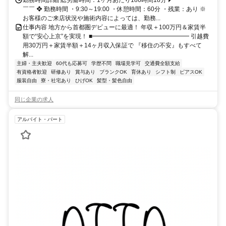
￣￣ ❖ 勤務時間 ・9:30～19:00 ・休憩時間：60分 ・残業：あり ※
お客様のご来店状況や施術内容によっては、勤務...
仕事内容 地方から首都圏デビューに最適！ 年収＋100万円＆家賃半
額で“安心上京”を実現！ ■━━━━━━━━━━━━━━━━ 引越費
用30万円＋家賃半額＋14ヶ月収入保証で 『移住の不安』もすべて
解...
主婦・主夫歓迎
60代も応募可
学歴不問
職場見学可
交通費全額支給
有資格者歓迎
研修あり
賞与あり
ブランクOK
育休あり
シフト制
ピアスOK
服装自由
寮・社宅あり
ひげOK
髪型・髪色自由
同じ企業の求人
アルバイト・パート