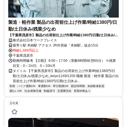
製造・軽作業 製品の出荷前仕上げ作業/時給1380円/日
勤/土日休み/残業少なめ
【千葉県茂原市】製品の出荷前仕上げ作業/時給1380円/日勤/土日休み/残
業少なめ_keiyo1249/1200
株式会社日本ワークプレイス
最寄り駅 本納駅 アクセス JR外房線「本納駅」徒歩15分
時給1,380円以上
千葉県茂原市
勤務時間備考 【日勤】 8:00～17:00（実働8時間/休憩60分） ※残業
目安：0～1h/日、0～10h/月
タイトル 【千葉県茂原市】製品の出荷前仕上げ作業/時給1380円/日
勤/土日休み/残業少なめ_keiyo1249/1200 職種 製造・軽作業 製品の出
荷前仕上げ作業/時給1380円/日勤/土日休み...
長期
バイク通勤OK
車通勤OK
即日勤務OK
固定時間制
未経験者歓迎
週払いOK
社会保険完備
制服貸与
交通費支給
長期休暇あり
正社員