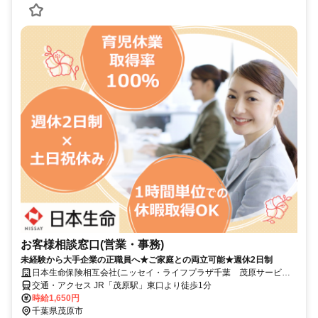
お客様相談窓口(営業・事務)
未経験から大手企業の正職員へ★ご家庭との両立可能★週休2日制
日本生命保険相互会社(ニッセイ・ライフプラザ千葉 茂原サービス
オフィス)
交通・アクセス JR「茂原駅」東口より徒歩1分
時給1,650円
千葉県茂原市