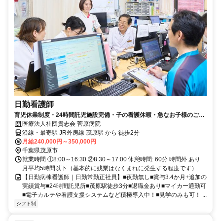
日勤看護師
育児休業制度・24時間託児施設完備・子の看護休暇・急なお子様のご病
気でのお休みなど子育てしながらでも勤務しやすい体制です。
医療法人社団貴志会 菅原病院
沿線・最寄駅 JR外房線 茂原駅 から 徒歩2分
月給240,000円～350,000円
千葉県茂原市
就業時間 ①8:00～16:30 ②8:30～17:00 休憩時間: 60分 時間外 あり
月平均5時間以下（基本的に残業はなくまれに発生する程度です）
【日勤病棟看護師｜日勤常勤正社員】■夜勤無し■賞与3.4か月+追加の
実績賞与■24時間託児所■茂原駅徒歩3分■退職金あり■マイカー通勤可
■電子カルテや看護支援システムなど積極導入中！■見学のみも可！ ...
シフト制