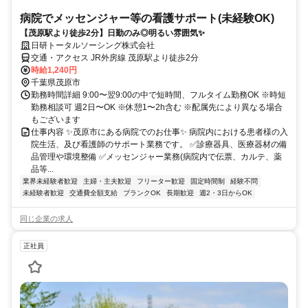
病院でメッセンジャー等の看護サポート(未経験OK)
【茂原駅より徒歩2分】日勤のみ◎明るい雰囲気✨
日研トータルソーシング株式会社
交通・アクセス JR外房線 茂原駅より徒歩2分
時給1,240円
千葉県茂原市
勤務時間詳細 9:00〜翌9:00の中で短時間、フルタイム勤務OK ※時短
勤務相談可 週2日〜OK ※休憩1〜2h含む ※配属先により異なる場合
もございます
仕事内容 ✨茂原市にある病院でのお仕事✨ 病院内における患者様の入
院生活、及び看護師のサポート業務です。 ✅診療器具、医療器材の備
品管理や環境整備 ✅メッセンジャー業務(病院内で伝票、カルテ、薬
品等...
業界未経験者歓迎
主婦・主夫歓迎
フリーター歓迎
固定時間制
経験不問
未経験者歓迎
交通費全額支給
ブランクOK
長期歓迎
週2・3日からOK
同じ企業の求人
正社員