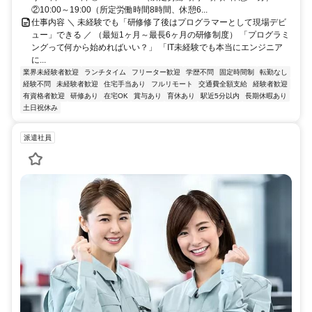
②10:00～19:00（所定労働時間8時間、休憩6...
仕事内容 ＼ 未経験でも「研修修了後はプログラマーとして現場デビ
ュー」できる ／ （最短1ヶ月～最長6ヶ月の研修制度） 「プログラミ
ングって何から始めればいい？」 「IT未経験でも本当にエンジニア
に...
業界未経験者歓迎
ランチタイム
フリーター歓迎
学歴不問
固定時間制
転勤なし
経験不問
未経験者歓迎
住宅手当あり
フルリモート
交通費全額支給
経験者歓迎
有資格者歓迎
研修あり
在宅OK
賞与あり
育休あり
駅近5分以内
長期休暇あり
土日祝休み
派遣社員