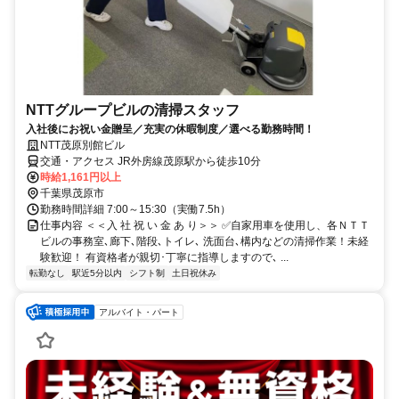
NTTグループビルの清掃スタッフ
入社後にお祝い金贈呈／充実の休暇制度／選べる勤務時間！
NTT茂原別館ビル
交通・アクセス JR外房線茂原駅から徒歩10分
時給1,161円以上
千葉県茂原市
勤務時間詳細 7:00～15:30（実働7.5h）
仕事内容 ＜＜入 社 祝 い 金 あ り＞＞ ✅自家用車を使用し、各ＮＴＴ
ビルの事務室､廊下､階段､トイレ､ 洗面台､構内などの清掃作業！未経
験歓迎！ 有資格者が親切･丁寧に指導しますので､ ...
転勤なし
駅近5分以内
シフト制
土日祝休み
アルバイト・パート