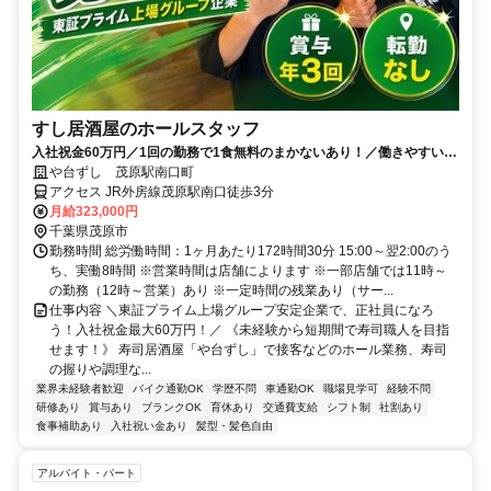
すし居酒屋のホールスタッフ
入社祝金60万円／1回の勤務で1食無料のまかないあり！／働きやすい環
境づくりに力を入れています◎
や台ずし 茂原駅南口町
アクセス JR外房線茂原駅南口徒歩3分
月給323,000円
千葉県茂原市
勤務時間 総労働時間：1ヶ月あたり172時間30分 15:00～翌2:00のう
ち、実働8時間 ※営業時間は店舗によります ※一部店舗では11時～
の勤務（12時～営業）あり ※一定時間の残業あり（サー...
仕事内容 ＼東証プライム上場グループ安定企業で、正社員になろ
う！入社祝金最大60万円！／ 《未経験から短期間で寿司職人を目指
せます！》 寿司居酒屋「や台ずし」で接客などのホール業務、寿司
の握りや調理な...
業界未経験者歓迎
バイク通勤OK
学歴不問
車通勤OK
職場見学可
経験不問
研修あり
賞与あり
ブランクOK
育休あり
交通費支給
シフト制
社割あり
食事補助あり
入社祝い金あり
髪型・髪色自由
アルバイト・パート