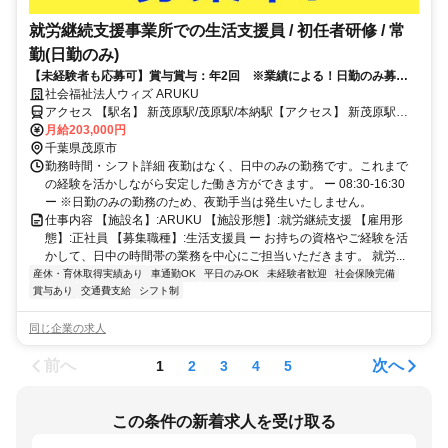
就労継続支援事業所での生活支援員 / 初任者研修 / 常
勤(日勤のみ)
【未経験者も応募可】賞与賞与：年2回 ※業績による！日勤のみ募
集！日曜固定休。
社会福祉法人ウィズ ARUKU
アクセス 【駅名】 新茂原駅/茂原駅/本納駅【アクセス】 新茂原駅か
ら徒歩1分
月給203,000円
千葉県茂原市
勤務時間・シフト詳細 夜勤はなく、日中のみの勤務です。これまで
の経験を活かしながら安定した働き方ができます。 ー 08:30-16:30
ー ※日勤のみの勤務のため、夜勤手当は発生いたしません。
仕事内容 【施設名】:ARUKU 【施設形態】:就労継続支援 【雇用形
態】:正社員 【募集職種】:生活支援員 ー お持ちの資格やご経験を活
かして、日中の時間帯の業務を中心にご担当いただきます。 就労...
産休・育休取得実績あり
車通勤OK
平日のみOK
未経験者歓迎
社会保険完備
賞与あり
交通費支給
シフト制
同じ企業の求人
前へ
次へ
1
2
3
4
5
この条件の新着求人を受け取る