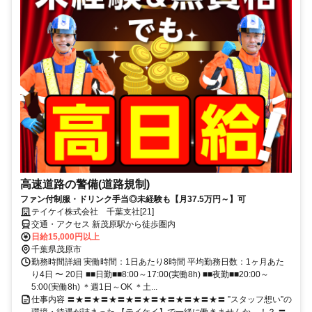
高速道路の警備(道路規制)
ファン付制服・ドリンク手当◎未経験も【月37.5万円～】可
テイケイ株式会社 千葉支社[21]
交通・アクセス 新茂原駅から徒歩圏内
日給15,000円以上
千葉県茂原市
勤務時間詳細 実働時間：1日あたり8時間 平均勤務日数：1ヶ月あた
り4日 〜 20日 ■■日勤■■8:00～17:00(実働8h) ■■夜勤■■20:00～
5:00(実働8h) ＊週1日～OK ＊土...
仕事内容 〓★〓★〓★〓★〓★〓★〓★〓★〓★〓 ”スタッフ想い”の