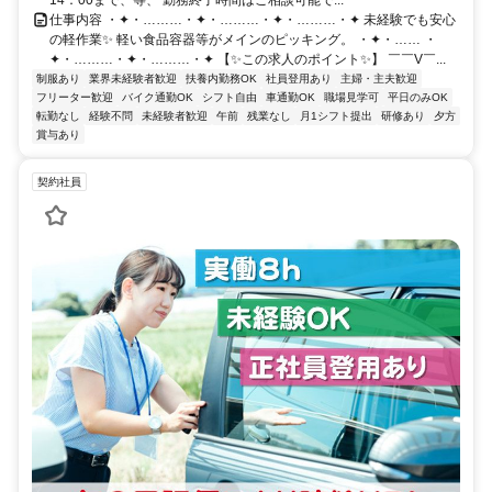
14：00まで、等、 勤務終了時間はご相談可能で...
仕事内容 ・✦・………・✦・………・✦・………・✦ 未経験でも安心
の軽作業✨ 軽い食品容器等がメインのピッキング。 ・✦・…… ・
✦・………・✦・………・✦ 【✨この求人のポイント✨】 ￣￣V￣...
制服あり
業界未経験者歓迎
扶養内勤務OK
社員登用あり
主婦・主夫歓迎
フリーター歓迎
バイク通勤OK
シフト自由
車通勤OK
職場見学可
平日のみOK
転勤なし
経験不問
未経験者歓迎
午前
残業なし
月1シフト提出
研修あり
夕方
賞与あり
契約社員