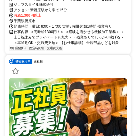
っかり稼げる✅／経験者歓迎⭕研削経験が活かせる加工作業⭐
ジョブスタイル株式会社
アクセス: 新茂原駅から車で15分
時給1,300円以上
千葉県茂原市
勤務時間・曜日: 8:00～17:00 実働8時間 休憩1時間 残業有り
仕事内容: ＜高時給1300円！＞ ＜経験を活かせる機械加工業務＞ ＜
土日祝休みでプライベートも充実＞ ＜残業ありでしっかり稼げる＞
＜車通勤OK・交通費支給＞ 【お仕事詳細】 金属部品などを対象...
即日勤務OK
固定時間制
交通費支給
正社員