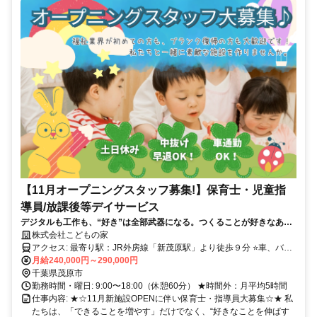
【11月オープニングスタッフ募集!】保育士・児童指
導員/放課後等デイサービス
デジタルも工作も、“好き”は全部武器になる。つくることが好きなあな
たの手を、子どもたちの支援に活かせる場所です。中抜け・早退の欠勤
株式会社こどもの家
扱いなし＆持ち帰り仕事ゼロの好環境で、子どもたちの「好き」を一緒
アクセス: ​最寄り駅：JR外房線「新茂原駅」より徒歩９分 ⭐️車、バイ
に伸ばしませんか⭐️
ク、自転車通勤もOK！
月給240,000円～290,000円
千葉県茂原市
勤務時間・曜日: 9:00〜18:00（休憩60分） ★時間外：月平均5時間
仕事内容: ★☆11月新施設OPENに伴い保育士・指導員大募集☆★ 私
たちは、「できることを増やす」だけでなく、“好きなことを伸ばす