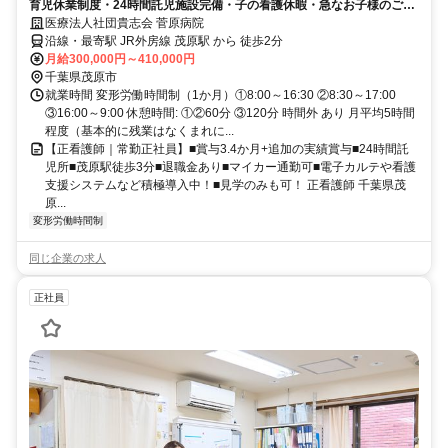
育児休業制度・24時間託児施設完備・子の看護休暇・急なお子様のご病
気でのお休みが可能など子育てしながらでも勤務しやすい体制です！
医療法人社団貴志会 菅原病院
沿線・最寄駅 JR外房線 茂原駅 から 徒歩2分
月給300,000円～410,000円
千葉県茂原市
就業時間 変形労働時間制（1か月）①8:00～16:30 ②8:30～17:00
③16:00～9:00 休憩時間: ①②60分 ③120分 時間外 あり 月平均5時間
程度（基本的に残業はなくまれに...
【正看護師｜常勤正社員】■賞与3.4か月+追加の実績賞与■24時間託
児所■茂原駅徒歩3分■退職金あり■マイカー通勤可■電子カルテや看護
支援システムなど積極導入中！■見学のみも可！ 正看護師 千葉県茂
原...
変形労働時間制
同じ企業の求人
正社員