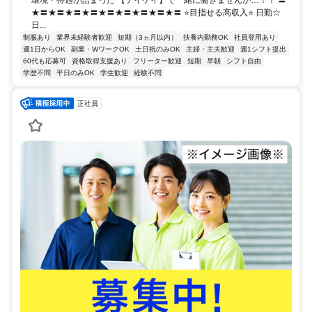
環境・待遇が詰まった 【テイケイ】で一緒に働きませんか…！？ 〓
★〓★〓★〓★〓★〓★〓★〓★〓★〓 ⭐目指せる高収入⭐ 日勤☆
日...
制服あり
業界未経験者歓迎
短期（3ヵ月以内）
扶養内勤務OK
社員登用あり
週1日からOK
副業・WワークOK
土日祝のみOK
主婦・主夫歓迎
週1シフト提出
60代も応募可
資格取得支援あり
フリーター歓迎
短期
早朝
シフト自由
学歴不問
平日のみOK
学生歓迎
経験不問
正社員