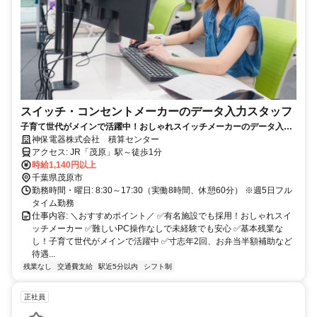
スイッチ・コンセントメーカーのデータ入力スタッフ
子育て世代がメインで活躍中！おしゃれスイッチメーカーのデータ入力
事務／基本定時退社／お弁当半額補助あり／未経験歓迎
神保電器株式会社 積算センター
アクセス: JR「茂原」駅～徒歩1分
時給1,140円以上
千葉県茂原市
勤務時間・曜日: 8:30～17:30（実働8時間、休憩60分） ※週5日フル
タイム勤務
仕事内容: ＼おすすめポイント／ ✅有名施設でも採用！おしゃれスイ
ッチメーカー ✅難しいPC操作なしで未経験でも安心 ✅基本残業な
し！子育て世代がメインで活躍中 ✅寸志年2回、お弁当半額補助など
待遇...
残業なし
交通費支給
駅近5分以内
シフト制
正社員