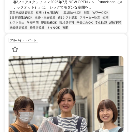
客/フロアスタッフ ＜＜2026年7月 NEW OPEN＞＞ 「snack otto（ス
ナックオット）」は、 シックでモダンな空間を...
業界未経験者歓迎
短期（3ヵ月以内）
週1日からOK
副業・WワークOK
1日4時間以内OK
主婦・主夫歓迎
週1シフト提出
フリーター歓迎
短期
シフト自由
学歴不問
即日勤務OK
職場見学可
平日のみOK
学生歓迎
経験不問
未経験者歓迎
経験者歓迎
ネイルOK
夜間
アルバイト・パート