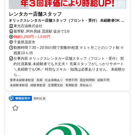
レンタカー店舗スタッフ
オリックスレンタカー店舗スタッフ（フロント・受付） 未経験者OK 20
代～30代のスタッフ活躍中！
東光石油株式会社
最寄駅 JR外房線 茂原駅 徒歩で1分
時給1,250円～1,530円
千葉県茂原市
勤務時間 7:30～20:00の間で実働8h程度 ※１ヶ月ごとのシフト制 ※
残業10ｈ/月
仕事内容 オリックスレンタカー店舗スタッフ（フロント・受付） 契
約社員募集 未経験者でも大丈夫！ 先輩スタッフがしっかりサポート
＼未経験でもOK／ 特別なスキル・知識は必要ありません。 未経験か
ら...
業界未経験者歓迎
長期
社会保険あり
学歴不問
固定時間制
経験不問
未経験者歓迎
経験者歓迎
交通費支給
長期歓迎
昇給あり
契約社員