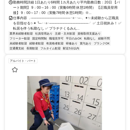
勤務時間詳細 1日あたり6時間 1カ月あたり平均勤務日数：20日 【パ
ート期間】 9：00～16：00（実働6時間 休憩1時間） 【正職員登用
後】 9：00～17：00（実働7時間 休憩1時間）※...
仕事内容 ╭───────────────･⭐･･─╮ ✦✨未経験から正職員
を目指せる✨✦ ╰─･･⭐･───────────────╯ ✅ 土日祝休み！ ✅
転居を伴う転勤なし ✅ プラチナくるみん...
業界未経験者歓迎
社員登用あり
主婦・主夫歓迎
資格取得支援あり
フリーター歓迎
固定時間制
職場見学可
平日のみOK
転勤なし
経験不問
未経験者歓迎
経験者歓迎
有資格者歓迎
研修あり
賞与あり
ブランクOK
交通費支給
長期歓迎
フルタイム歓迎
駅近5分以内
アルバイト・パート