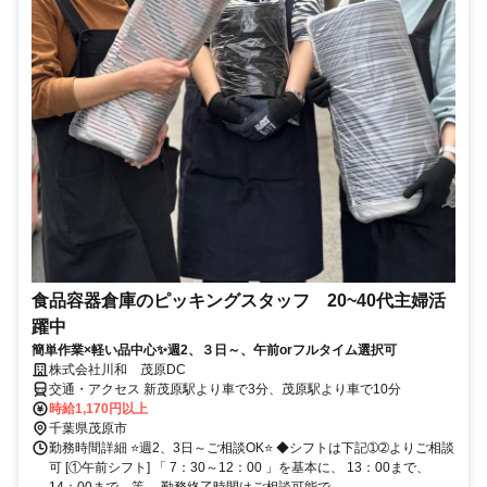
食品容器倉庫のピッキングスタッフ 20~40代主婦活
躍中
簡単作業×軽い品中心✨週2、３日～、午前orフルタイム選択可
株式会社川和 茂原DC
交通・アクセス 新茂原駅より車で3分、茂原駅より車で10分
時給1,170円以上
千葉県茂原市
勤務時間詳細 ⭐週2、3日～ご相談OK⭐ ◆シフトは下記➀➁よりご相談
可 [①午前シフト] 「 7：30～12：00 」を基本に、 13：00まで、