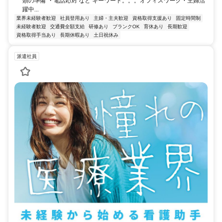
類の準備 ・電話応対 など キーワード。。。オフィスワーク・主婦活
躍中...
業界未経験者歓迎
社員登用あり
主婦・主夫歓迎
資格取得支援あり
固定時間制
未経験者歓迎
交通費全額支給
研修あり
ブランクOK
育休あり
長期歓迎
資格取得手当あり
長期休暇あり
土日祝休み
派遣社員