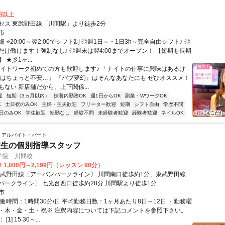
0円以上
セス 東武野田線「川間駅」より徒歩2分
市
 ⭐20:00～翌2:00でシフト制 ◎週1日～・1日3h～完全自由シフト♪ ◎
だけ働けます！強制なし♪ ◎週末は翌4:00までオープン！ 【短期も長期
 ★彡1ヶ...
ナイトワーク初めての方も歓迎します♪ 「ナイトの仕事に興味はあるけ
てはちょっと不安…」 『パブ夢幻』はそんなあなたにも ぜひオススメ！
ない 新店舗だから、上下関係...
迎
短期（3ヵ月以内）
扶養内勤務OK
週1日からOK
副業・WワークOK
K
土日祝のみOK
主婦・主夫歓迎
フリーター歓迎
短期
シフト自由
学歴不問
日のみOK
学生歓迎
転勤なし
経験不問
未経験者歓迎
経験者歓迎
ネイルOK
アルバイト・パート
校生の個別指導スタッフ
学院 川間校
1,800円～2,199円（レッスン 90分）
東武野田線〔アーバンパークライン〕 川間南口徒歩約1分、東武野田線
パークライン〕 七光台西口徒歩約28分 川間駅より徒歩1分
市
働時間：1時間30分/日 平均勤務日数：1ヶ月あたり8日～12日 ・勤務曜
・木・金・土・祝※ 注釈内容については下記コメントを参照下さい。
1] 15:30～...