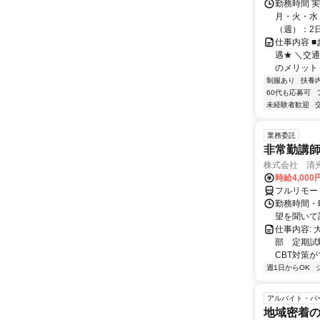
勤務時間 
月・火・水・
（週）：2日 
仕事内容 
遇★ ＼交
のメリット＞
制服あり
扶養
60代も応募可
未経験者歓迎
業務委託
非常勤講
株式会社 清
時給4,00
フルリモー
勤務時間・曜
望を聞いて
仕事内容:
部 定期試
CBT対策
週1日からOK
アルバイト・パ
地域密着