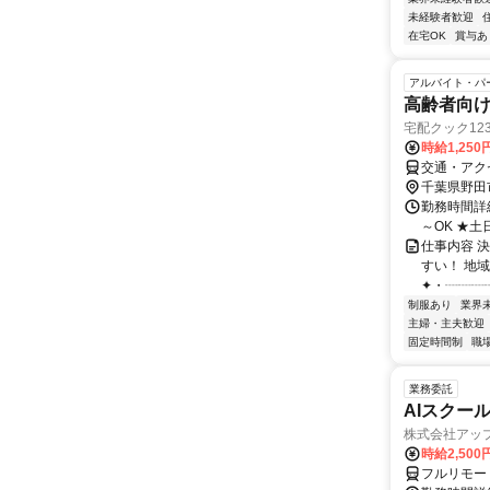
未経験者歓迎
在宅OK
賞与あ
アルバイト・パ
高齢者向
宅配クック12
時給1,25
交通・アク
千葉県野田
勤務時間詳細 
～OK ★
仕事内容 
すい！ 地
✦・┈┈┈┈
制服あり
業界
主婦・主夫歓迎
固定時間制
職
業務委託
AIスクー
株式会社アッ
時給2,500
フルリモー