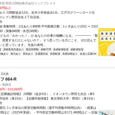
導学院 野田川間校/株式会社リックプレイス
00円以上
セス 川間駅徒歩12分。岩木小学校徒歩1分。江戸川グリーンロード沿
イレブン野田岩名２丁目店前。
市
 実働時間：1日あたり8時間 平均勤務日数：1ヶ月あたり20日 〜 23日
22:30（実働8時間・休憩1時間）
子どもの「わかった！」が あなたの仕事の報酬になる。 ━━━━━ 「塾
、授業するだけじゃないの？」 そう思っている方にこそ、 ぜひ読んで
と思っています。 生徒の表情...
迎
資格取得支援あり
固定時間制
経験不問
未経験者歓迎
経験者歓迎
研修あり
賞与あり
育休あり
交通費支給
長期歓迎
長期休暇あり
友達と応募OK
正社員
 664-R
 尾崎店
00円～310,000円
分）、野田市役所（車15分） 【近隣学校情報】 東京理科大学・野田C（車15分）
市
曜日: 1ヶ月単位の変形労働時間制（週平均実働40時間以内） ・残業は
時間ほど（2025年実績） ・平均所定労働時間は月171.4時間ほど ＜店舗