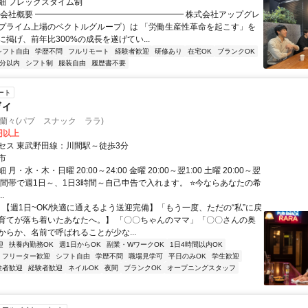
細 フレックスタイム制
▏会社概要 ━━━━━━━━━━━━━━━━━━ 株式会社アップグレ
プライム上場のベクトルグループ）は 「労働生産性革命を起こす」を
掲げ、前年比300%の成長を遂げてい...
シフト自由
学歴不問
フルリモート
経験者歓迎
研修あり
在宅OK
ブランクOK
5分以内
シフト制
服装自由
履歴書不要
ート
ディ
k 蘭々(パブ スナック ララ)
0円以上
セス 東武野田線：川間駅～徒歩3分
市
月・水・木・日曜 20:00～24:00 金曜 20:00～翌1:00 土曜 20:00～翌
上記時間帯で週1日～、1日3時間～自己申告で入れます。 ⭐今ならあなたの希
.
【 【週1日~OK/快適に通えるよう送迎完備】「もう一度、ただの“私”に戻
育てが落ち着いたあなたへ。】 「〇〇ちゃんのママ」「〇〇さんの奥
からか、名前で呼ばれることが少な...
迎
扶養内勤務OK
週1日からOK
副業・WワークOK
1日4時間以内OK
フリーター歓迎
シフト自由
学歴不問
職場見学可
平日のみOK
学生歓迎
験者歓迎
経験者歓迎
ネイルOK
夜間
ブランクOK
オープニングスタッフ