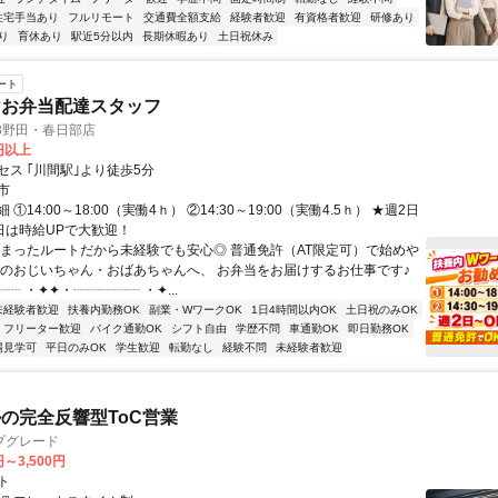
住宅手当あり
フルリモート
交通費全額支給
経験者歓迎
有資格者歓迎
研修あり
り
育休あり
駅近5分以内
長期休暇あり
土日祝休み
ート
けお弁当配達スタッフ
3野田・春日部店
0円以上
セス ｢川間駅｣より徒歩5分
市
①14:00～18:00（実働4ｈ） ②14:30～19:00（実働4.5ｈ） ★週2日
土日は時給UPで大歓迎！
決まったルートだから未経験でも安心◎ 普通免許（AT限定可）で始めや
域のおじいちゃん・おばあちゃんへ、 お弁当をお届けするお仕事です♪
┈ ・✦✦・┈┈┈┈┈ ・✦...
未経験者歓迎
扶養内勤務OK
副業・WワークOK
1日4時間以内OK
土日祝のみOK
フリーター歓迎
バイク通勤OK
シフト自由
学歴不問
車通勤OK
即日勤務OK
場見学可
平日のみOK
学生歓迎
転勤なし
経験不問
未経験者歓迎
ルの完全反響型ToC営業
プグレード
円～3,500円
ト