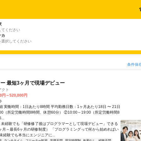
駅
してください
ナカ
を選択してください
条件保
ー 最短3ヶ月で現場デビュー
アクト
00円～520,000円
ト
 実働時間：1日あたり8時間 平均勤務日数：1ヶ月あたり18日 〜 21日
18:00（所定労働時間8時間、休憩60分） ②10:00～19:00（所定労働時間8
..
＼ 未経験でも「研修修了後はプログラマーとして現場デビュー」できる
1ヶ月～最長6ヶ月の研修制度） 「プログラミングって何から始めればい
T未経験でも本当にエンジニアに...
迎
ランチタイム
フリーター歓迎
学歴不問
固定時間制
転勤なし
経験不問