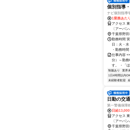
個別指導・
ナビ個別指導
1業務あたり 
アクセス 
〔アーバン
千葉県野田
勤務時間 実
日：火・水
・勤務時間： [
仕事内容 
分）～勤務
す。 ・「ほ
制服あり
業界
1日4時間以内O
未経験者歓迎
日勤の交通
第一警備保障
日給13,00
アクセス 
〔アーバン
バンパーク
千葉県野田