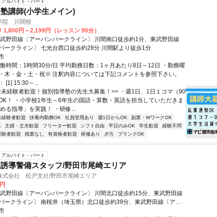
アルバイト・パート
塾講師(小学生メイン)
学院 川間校
1,800円～2,199円（レッスン 90分）
東武野田線〔アーバンパークライン〕 川間南口徒歩約1分、東武野田線
パークライン〕 七光台西口徒歩約28分 川間駅より徒歩1分
市
働時間：1時間30分/日 平均勤務日数：1ヶ月あたり8日～12日 ・勤務曜
・木・金・土・祝※ 注釈内容については下記コメントを参照下さい。
1] 15:30～...
<<未経験者歓迎！個別指導塾の先生大募集！>> ・週1日、1日１コマ（90
OK！ ・小学校1年生～6年生の国語・算数・英語を担当していただきま
める指導」を実践！ ・研修...
未経験者歓迎
扶養内勤務OK
社員登用あり
週1日からOK
副業・WワークOK
K
主婦・主夫歓迎
フリーター歓迎
シフト自由
平日のみOK
学生歓迎
経験不問
経験者歓迎
残業なし
有資格者歓迎
研修あり
夕方
ブランクOK
アルバイト・パート
誘導警備スタッフ/野田市尾崎エリア
株式会社 松戸支社/野田市尾崎エリア
0円
東武野田線〔アーバンパークライン〕 川間北口徒歩約15分、東武野田線
パークライン〕 南桜井（埼玉県）北口徒歩約39分、東武野田線〔アー
ライン〕 七光台西口徒歩約40分 直行直帰OK＊交通費全額支給＊
市