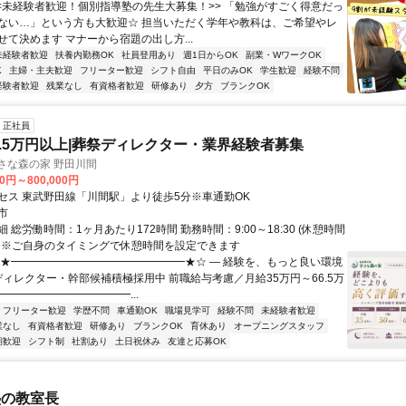
<<未経験者歓迎！個別指導塾の先生大募集！>> 「勉強がすごく得意だっ
ない…」という方も大歓迎☆ 担当いただく学年や教科は、ご希望やレ
せて決めます マナーから宿題の出し方...
未経験者歓迎
扶養内勤務OK
社員登用あり
週1日からOK
副業・WワークOK
K
主婦・主夫歓迎
フリーター歓迎
シフト自由
平日のみOK
学生歓迎
経験不問
経験者歓迎
残業なし
有資格者歓迎
研修あり
夕方
ブランクOK
正社員
66.5万円以上|葬祭ディレクター・業界経験者募集
さな森の家 野田川間
00円～800,000円
セス 東武野田線「川間駅」より徒歩5分※車通勤OK
市
 総労働時間：1ヶ月あたり172時間 勤務時間：9:00～18:30 (休憩時間
分) ※ご自身のタイミングで休憩時間を設定できます
☆★━━━━━━━━━━━━━━━━★☆ ― 経験を、もっと良い環境
祭ディレクター・幹部候補積極採用中 前職給与考慮／月給35万円～66.5万
━━━━━━━━━━━━...
フリーター歓迎
学歴不問
車通勤OK
職場見学可
経験不問
未経験者歓迎
業なし
有資格者歓迎
研修あり
ブランクOK
育休あり
オープニングスタッフ
期歓迎
シフト制
社割あり
土日祝休み
友達と応募OK
塾の教室長