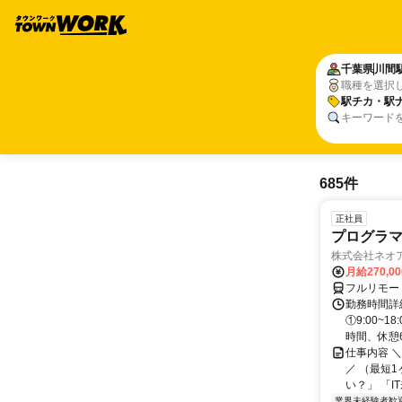
千葉県
川間
職種を選択
駅チカ・駅
キーワード
685件
正社員
プログラマ
株式会社ネオ
月給270,0
フルリモー
勤務時間詳細
①9:00~
時間、休憩6.
仕事内容 
／ （最短
い？」 「I
業界未経験者歓