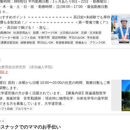
実働時間：8時間/日 平均勤務日数：1ヶ月あたり8日～22日 ・勤務曜日：
木・金・土・日・祝 ・勤務時間： [1] 08:00～17:00 ・最低勤務日数
※...
■おすすめポイント ＝＝＝＝＝＝＝＝＝＝＝＝＝ 高日給×未経験でも厚待
通費も全額支給！／ ＝＝＝＝＝＝＝＝＝＝＝＝＝ ＜第一警備で働く7つ
 ・高日給で稼げる！ ・急な...
内勤務OK
社員登用あり
副業・WワークOK
土日祝のみOK
主婦・主夫歓迎
フリーター歓迎
シフト自由
学歴不問
固定時間制
平日のみOK
学生歓迎
交通費全額支給
経験者歓迎
即日払いOK
有資格者歓迎
研修あり
ブランクOK
師
光教育総合研究所 (清光編入学院)
0円以上
ト
日: 原則：水曜から日曜 10:00〜20:00の任意の時間、勤務日数もご希
調整します。
 大学退官後の方が多く活躍されています。 【募集内容】医歯薬獣医学
験、進級対策 非常勤講師 ：現在特に物理化学、分析化学等の薬学部
ができる方を募集しています。大学退官後...
シフト自由
フルリモート
ート
のスナックでのママのお手伝い