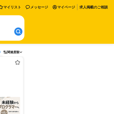
マイリスト
メッセージ
マイページ
求人掲載のご相談
存
関連度順