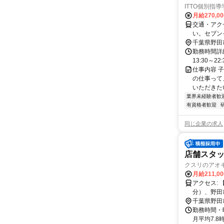
ITTO個別指
月給270,0
交通・アク
い。セブン
千葉県野田
勤務時間詳細
13:30～
仕事内容 
の仕事って
いただきたい
業界未経験者歓
有資格者歓迎
同じ企業の求人
店舗スタッフ
クスリのアオキ
月給211,0
アクセス: 【近隣施設情報】 川間駅（徒歩5分）、イオンタウン野田七光台（車5
千葉県野田
勤務時間・
月平均7.8