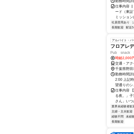
勤務時間詳
仕事内容 
ード（東証
ミッションに
社員登用あり
長期歓迎
駅近
アルバイト・パ
フロアレ
Pub snac
時給2,00
交通・アク
千葉県野田
勤務時間詳細 
2:00 
望通りのシ..
仕事内容 
る夜。」子
さん」いつ
業界未経験者歓
主婦・主夫歓迎
経験不問
未経
長期歓迎