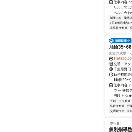
仕事内容 
たわけでは
ベルに合わ
制服あり
業界
1日4時間以内O
未経験者歓迎
月給35~
家族葬式場 小
月給350,0
交通・アク
千葉県野田
勤務時間詳細
1時間30
仕事内容 
で ― 葬
円以上 ☆★
主婦・主夫歓迎
経験者歓迎
残
交通費支給
長
正社員
個別指導