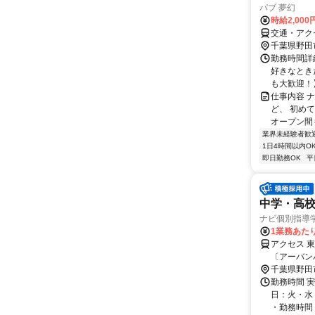
パブ 夢幻
時給2,00
交通・アク
千葉県野田
勤務時間詳細
好きなとき
も大歓迎！】
仕事内容 
ど、 初め
オープン間も
業界未経験者歓
1日4時間以内O
即日勤務OK
平
中学・高
ナビ個別指導
1業務あたり 
アクセス 
〔アーバン
千葉県野田
勤務時間 実
日：火・水
・勤務時間： [