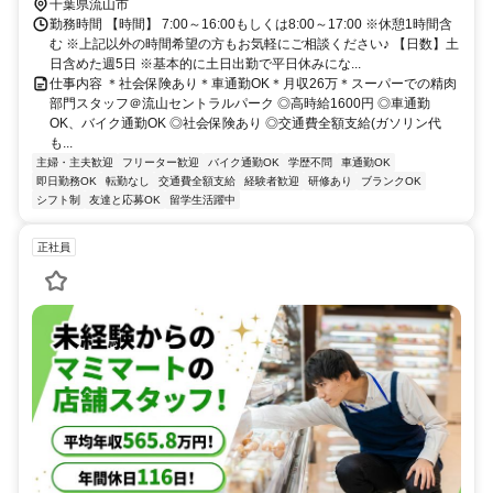
千葉県流山市
勤務時間 【時間】 7:00～16:00もしくは8:00～17:00 ※休憩1時間含
む ※上記以外の時間希望の方もお気軽にご相談ください♪ 【日数】土
日含めた週5日 ※基本的に土日出勤で平日休みにな...
仕事内容 ＊社会保険あり＊車通勤OK＊月収26万＊スーパーでの精肉
部門スタッフ＠流山セントラルパーク ◎高時給1600円 ◎車通勤
OK、バイク通勤OK ◎社会保険あり ◎交通費全額支給(ガソリン代
も...
主婦・主夫歓迎
フリーター歓迎
バイク通勤OK
学歴不問
車通勤OK
即日勤務OK
転勤なし
交通費全額支給
経験者歓迎
研修あり
ブランクOK
シフト制
友達と応募OK
留学生活躍中
正社員