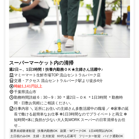
スーパーマーケット内の清掃
週2日～、1日3時間！扶養内勤務ＯＫ★主婦さん活躍中♪
マミーマート生鮮市場TOP 流山セントラルパーク店
交通・アクセス 流山セントラルパーク駅より徒歩4分
時給1,141円以上
千葉県流山市
勤務時間詳細 6：30～9：30 ＊週2日～ＯＫ ＊1日3時間 ＊勤務時
間・日数お気軽にご相談ください。
仕事内容 ＼ 近所にお住いの主婦さん多数活躍中の職場 ／ ❁家事の延
長で働ける超簡単なお仕事 ❁1日3時間なのでプライベートと両立 ❁
短時間×体に負担が少ない大人気WORK スーパーの日常清掃をお任
せ...
業界未経験者歓迎
扶養内勤務OK
副業・WワークOK
1日4時間以内OK
土日祝のみOK
主婦・主夫歓迎
60代も応募可
フリーター歓迎
バイク通勤OK