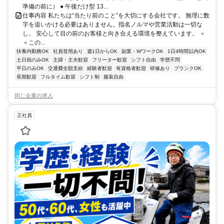
準備の前に） ● 午後だけ型 13...
仕事内容 私たちは“当たり前のこと”を大切にする会社です。 無理に数
字を追いかける必要はありません。指名ノルマや営業活動は一切な
し。 安心して目の前のお客様と向き合える環境を整えています。 ＜
＜この...
扶養内勤務OK
社員登用あり
週1日からOK
副業・WワークOK
1日4時間以内OK
土日祝のみOK
主婦・主夫歓迎
フリーター歓迎
シフト自由
学歴不問
平日のみOK
交通費全額支給
経験者歓迎
有資格者歓迎
研修あり
ブランクOK
長期歓迎
フルタイム歓迎
シフト制
服装自由
同じ企業の求人
正社員