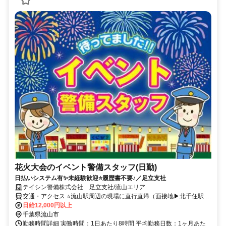
花火大会のイベント警備スタッフ(日勤)
日払いシステム有✨未経験歓迎⭐履歴書不要♪／足立支社
テイシン警備株式会社 足立支社/流山エリア
交通・アクセス ⭐流山駅周辺の現場に直行直帰（面接地▶北千住駅 徒
歩5分）
日給12,000円以上
千葉県流山市
勤務時間詳細 実働時間：1日あたり8時間 平均勤務日数：1ヶ月あた