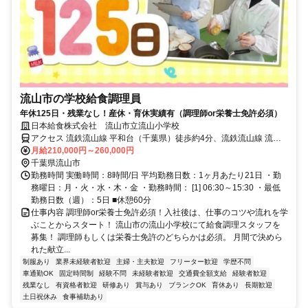
流山市の学校給食調理員
年休125日・残業なし！産休・育休実績有（調理師or栄養士免許必須）
日本給食株式会社 流山市立流山小学校
アクセス 流鉄流山線 平和台（千葉県）徒歩約4分、流鉄流山線 流山
徒歩約4分
月給210,000円～260,000円
千葉県流山市
勤務時間 実働時間：8時間/日 平均勤務日数：1ヶ月あたり21日 ・勤
務曜日：月・火・水・木・金 ・勤務時間： [1] 06:30～15:30 ・最低
勤務日数（週）：5日 ■休憩60分
仕事内容 調理師or栄養士免許必須！入社後は、仕事のコツや流れを学
ぶことからスタート！ 流山市の流山小学校にて給食調理スタッフを
募集！ 調理師もしくは栄養士免許のどちらかは必須。 月間で決めら
れた献立...
制服あり
業界未経験者歓迎
主婦・主夫歓迎
フリーター歓迎
学歴不問
車通勤OK
固定時間制
経験不問
未経験者歓迎
交通費全額支給
経験者歓迎
残業なし
有資格者歓迎
研修あり
賞与あり
ブランクOK
育休あり
長期歓迎
土日祝休み
食事補助あり