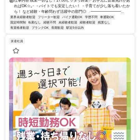
仕事内容 残業一切なし！17:00ピッタリ終業✨ お手元に普通免許があ
ればOK☆｡･ ・バイトでも安定したい！ ・子育てが少し落ち着いたか
ら！ など経験・年齢問わず活躍中の部門◎ ╭━━━━━━━━...
業界未経験者歓迎
フリーター歓迎
バイク通勤OK
学歴不問
車通勤OK
固定時間制
転勤なし
経験不問
未経験者歓迎
経験者歓迎
残業なし
有資格者歓迎
ブランクOK
長期歓迎
駅近5分以内
派遣社員