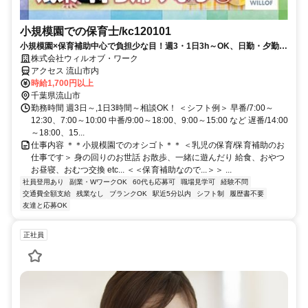
小規模園での保育士/kc120101
小規模園×保育補助中心で負担少な目！週3・1日3h～OK、日勤・夕勤等
の選択可！ミドルシニアも
株式会社ウィルオブ・ワーク
アクセス 流山市内
時給1,700円以上
千葉県流山市
勤務時間 週3日～,1日3時間～相談OK！ ＜シフト例＞ 早番/7:00～
12:30、7:00～10:00 中番/9:00～18:00、9:00～15:00 など 遅番/14:00
～18:00、15...
仕事内容 ＊＊小規模園でのオシゴト＊＊ ＜乳児の保育/保育補助のお
仕事です＞ 身の回りのお世話 お散歩、一緒に遊んだり 給食、おやつ
お昼寝、おむつ交換 etc... ＜＜保育補助なので...＞＞ ...
社員登用あり
副業・WワークOK
60代も応募可
職場見学可
経験不問
交通費全額支給
残業なし
ブランクOK
駅近5分以内
シフト制
履歴書不要
友達と応募OK
正社員