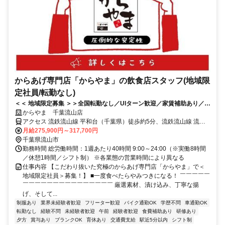
からあげ専門店「からやま」の飲食店スタッフ(地域限
定社員/転勤なし)
＜＜ 地域限定募集 ＞＞全国転勤なし／UIターン歓迎／家賃補助あり／プ
ライム上場の安定経営で、地元で長く働きたいあなたに！
からやま 千葉流山店
アクセス 流鉄流山線 平和台（千葉県）徒歩約5分、流鉄流山線 流山
徒歩約11分、つくばエクスプレス 南流山A2口徒歩約19分
月給275,900円～317,700円
千葉県流山市
勤務時間 総労働時間：1週あたり40時間 9:00～24:00（※実働8時間
／休憩1時間／シフト制） ※各業態の営業時間により異なる
仕事内容 【こだわり抜いた究極のからあげ専門店「からやま」で＜
地域限定社員＞募集！】 ■一度食べたらやみつきになる！ ￣￣￣￣￣
￣￣￣￣￣￣￣￣￣￣￣￣￣￣￣ 厳選素材、漬け込み、丁寧な揚
げ、そして...
制服あり
業界未経験者歓迎
フリーター歓迎
バイク通勤OK
学歴不問
車通勤OK
転勤なし
経験不問
未経験者歓迎
午前
経験者歓迎
食費補助あり
研修あり
夕方
賞与あり
ブランクOK
育休あり
交通費支給
駅近5分以内
シフト制