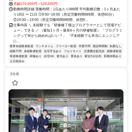
月給270,000円～520,000円
勤務時間詳細 実働時間：1日あたり8時間 平均勤務日数：1ヶ月あた
り18日 〜 21日 ①9:00~18:00（所定労働時間8時間、休憩60分）
②10:00～19:00（所定労働時間8時間、休憩6...
仕事内容 ＼ 未経験でも「研修修了後はプログラマーとして現場デビ
ュー」できる ／ （最短1ヶ月～最長6ヶ月の研修制度） 「プログラミ
ングって何から始めればいい？」 「IT未経験でも本当にエンジニア
に...
業界未経験者歓迎
ランチタイム
フリーター歓迎
学歴不問
固定時間制
転勤なし
経験不問
未経験者歓迎
住宅手当あり
フルリモート
交通費全額支給
経験者歓迎
有資格者歓迎
研修あり
在宅OK
賞与あり
育休あり
駅近5分以内
長期休暇あり
土日祝休み
正社員