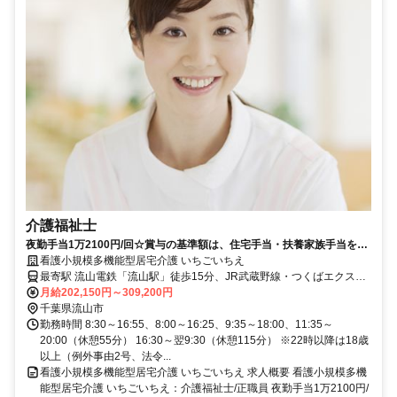
介護福祉士
夜勤手当1万2100円/回☆賞与の基準額は、住宅手当・扶養家族手当を含
む月給金額です★月収25万550円・35万7600円可！【流山市・看護小規
看護小規模多機能型居宅介護 いちごいちえ
模多機能・介護福祉士・正職員・流山駅】
最寄駅 流山電鉄「流山駅」徒歩15分、JR武蔵野線・つくばエクスプ
レス「南流山駅」よりバス「花輪城址公園前」下車徒歩0分
月給202,150円～309,200円
千葉県流山市
勤務時間 8:30～16:55、8:00～16:25、9:35～18:00、11:35～
20:00（休憩55分） 16:30～翌9:30（休憩115分） ※22時以降は18歳
以上（例外事由2号、法令...
看護小規模多機能型居宅介護 いちごいちえ 求人概要 看護小規模多機
能型居宅介護 いちごいちえ：介護福祉士/正職員 夜勤手当1万2100円/