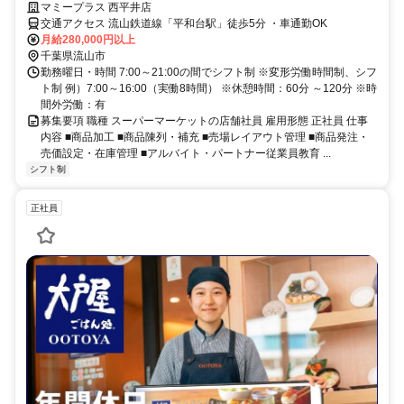
マミープラス 西平井店
交通アクセス 流山鉄道線「平和台駅」徒歩5分 ・車通勤OK
月給280,000円以上
千葉県流山市
勤務曜日・時間 7:00～21:00の間でシフト制 ※変形労働時間制、シフ
ト制 例）7:00～16:00（実働8時間） ※休憩時間：60分 ～120分 ※時
間外労働：有
募集要項 職種 スーパーマーケットの店舗社員 雇用形態 正社員 仕事
内容 ■商品加工 ■商品陳列・補充 ■売場レイアウト管理 ■商品発注・
売価設定・在庫管理 ■アルバイト・パートナー従業員教育 ...
シフト制
正社員