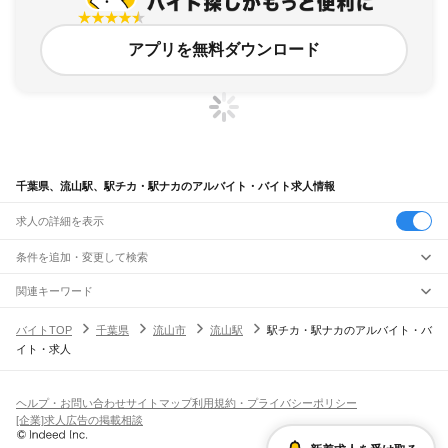
アプリを無料ダウンロード
千葉県、流山駅、駅チカ・駅ナカのアルバイト・バイト求人情報
求人の詳細を表示
条件を追加・変更して検索
市区町村を追加・変更
関連キーワード
完全在宅ワーク 全国
シール貼り 在宅
現在地周辺
ガチャガチャ
犬カフェ
千葉県
駅を追加・変更
バイトTOP
千葉県
流山市
流山駅
駅チカ・駅ナカのアルバイト・バ
千葉県
すべて
イト・求人
千葉市
すべて
職種を追加・変更
JR武蔵野線
中央区
花見川区
稲毛区
若葉区
緑区
美浜区
南流山駅
新松戸駅
新八柱駅
東松戸駅
市川大野駅
船橋法典駅
西船橋駅
飲食・フードサービス
銚子市
市川市
船橋市
館山市
木更津市
松戸市
野田市
茂原市
成田市
佐倉市
東金市
特徴を追加・変更
飲食・フードサービス
すべて
ヘルプ・お問い合わせ
サイトマップ
利用規約・プライバシーポリシー
JR中央・総武線
旭市
習志野市
柏市
勝浦市
市原市
流山市
八千代市
我孫子市
鴨川市
鎌ケ谷市
ホールスタッフ
キッチンスタッフ
皿洗い・洗い場
精肉・鮮魚加工
給食調理
人気
[企業]求人広告の掲載相談
市川駅
本八幡駅
下総中山駅
西船橋駅
船橋駅
東船橋駅
津田沼駅
幕張本郷駅
幕張駅
君津市
富津市
浦安市
四街道市
袖ケ浦市
八街市
印西市
白井市
富里市
南房総市
雇用形態を追加・変更
パン屋（ベーカリー）
フードカウンター販売員
バー（BAR）・バーテンダー
日払いOK
高校生歓迎
学生歓迎
深夜の仕事
髪型・髪色自由
ひげOK
ネイルOK
新検見川駅
稲毛駅
西千葉駅
千葉駅
匝瑳市
香取市
山武市
いすみ市
大網白里市
印旛郡
香取郡
山武郡
長生郡
夷隅郡