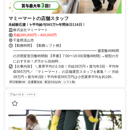
マミーマートの店舗スタッフ
未経験応援！✨平均給与565万✨年間休日116日！
株式会社マミーマート
月給280,000円～400,000円
千葉県流山市
【勤務時間】 【勤務シフト例】
━━━━━━━━━━━━━━━━━━━━━━━━ 週実働40時間
の月間変形労働時間制 【早番】7:00〜16:00(実働8時間) →朝型の方
におすすめ！夕方から自由時...
【仕事内容】 ＼業界平均の1.5倍！月給28万円＋賞与年2回・平均年
収565万円／ 「マミーマート」の店舗運営スタッフを募集！ ✅ 月給
28万円＋賞与年2回！平均年収565万円は小売業界平均を約190...
即日勤務OK
交通費支給
駅近5分以内
シフト制
アルバイト・パート