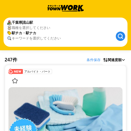
千葉県
流山駅
職種を選択してください
駅チカ・駅ナカ
キーワードを選択してください
247件
条件保存
関連度順
アルバイト・パート