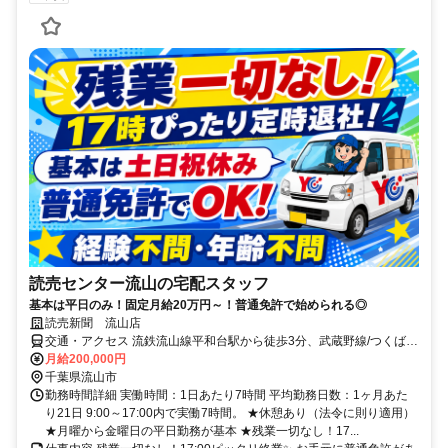
読売センター流山の宅配スタッフ
基本は平日のみ！固定月給20万円～！普通免許で始められる◎
読売新聞 流山店
交通・アクセス 流鉄流山線平和台駅から徒歩3分、武蔵野線/つくばエ
クスプレス南流山駅から車で5分
月給200,000円
千葉県流山市
勤務時間詳細 実働時間：1日あたり7時間 平均勤務日数：1ヶ月あた
り21日 9:00～17:00内で実働7時間。 ★休憩あり（法令に則り適用）
★月曜から金曜日の平日勤務が基本 ★残業一切なし！17...