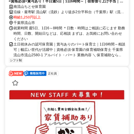
<資格必須>賞与あり！平日週5日｜1日6時間～｜宿舎借り上げ手当｜カ
フェテリアプラン｜駅近2分で楽々
南流山ちとせ保育園
沿線・最寄駅 流山駅（流鉄）より徒歩2分平和台（千葉県）駅（流
鉄）より徒歩8分流山セントラルパーク駅（つくばエクスプレス）よ
時給1,250円以上
り徒歩19分
千葉県流山市
就業時間 週5日、1日6～8時間 ＊日数・時間はご相談に応じます 勤務
時間、日数、開始日などは、応相談 まずは、お気軽にお問い合わせ
ください
土日祝休みの認可保育園｜賞与ありのパート保育士｜1日6時間～相談
可｜幅広い世代が活躍中｜資格必須 保育園の保育補助保育士 千葉県
流山市流山2580-1 アルバイト・パート 業務内容 ＼ 保育補助なら...
シフト制
正社員