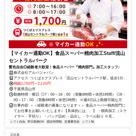
【マイカー通勤OK】食品スーパー精肉加工Staff/流山
セントラルパーク
髪色自由◎経験者大歓迎！食品スーパー『精肉部門』加工スタッフ♪
株式会社アルパジャパン
アクセス: つくばエクスプレス「流山セントラルパーク駅」徒歩1分
※マイカー通勤OK
時給1,700円～2,125円
千葉県流山市
勤務時間・曜日: ◎7：00～16：00 （実働8時間＋休憩1時間） ◎8：
00～17：00 （実働8時間＋休憩1時間） ※週4日以上勤務可能な方
仕事内容: ＜＜経験者の募集になります＞＞ 食品スーパー精肉部門に
てお仕事をお願いいたします♪ 【具体的には、、】 ・精肉加工（スラ
イサー・手切り） ・パック詰め ・品出し ・ラベル貼り ※充...
シフト自由
即日勤務OK
固定時間制
交通費支給
シフト制
正社員