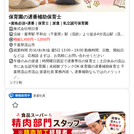
保育園の遅番補助保育士
<資格必須>遅番｜保育士｜派遣｜私立認可保育園
株式会社明日香
沿線・最寄駅 平和台（千葉県）駅（流鉄）より徒歩4分流山駅（流
鉄）より徒歩10分南流山駅（つくばエクスプレス）より徒歩16分
時給1,450円～1,550円
千葉県流山市
就業時間 月/火/水/木/金 週5日 13:00～19:00 勤務時間、日数、開始日
などは、応相談 まずは、お気軽にお問い合わせください
午後のみの派遣｜時間曜日固定で遅番専任の保育士｜土日休みの流山
市にある認可保育園｜未経験ブランクOK 保育園の遅番補助保育士 千
葉県流山市流山 派遣社員 業務内容 ＼ 遅番補助ならではのメリット
／...
シフト制
派遣社員