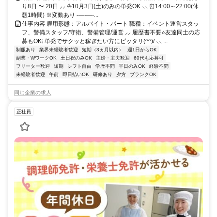
り8日 〜 20日 ⸝⸝ ⛵10月3日(土)のみの単発OK ⸜⸜ ⏰14:00～22:00(休
憩1時間) ※変動あり -―-―-...
仕事内容 雇用形態：アルバイト・パート 職種：イベント運営スタッ
フ、警備スタッフ/守衛、警備管理/運営 ⸝⸝ 履歴書不要⭐友達同士の応
募もOK❕ 単発でサクッと稼ぎたい方にピッタリ(^^)/ ⸜⸜ ...
制服あり
業界未経験者歓迎
短期（3ヵ月以内）
週1日からOK
副業・WワークOK
土日祝のみOK
主婦・主夫歓迎
60代も応募可
フリーター歓迎
短期
シフト自由
学歴不問
平日のみOK
経験不問
未経験者歓迎
午前
即日払いOK
研修あり
夕方
ブランクOK
同じ企業の求人
正社員