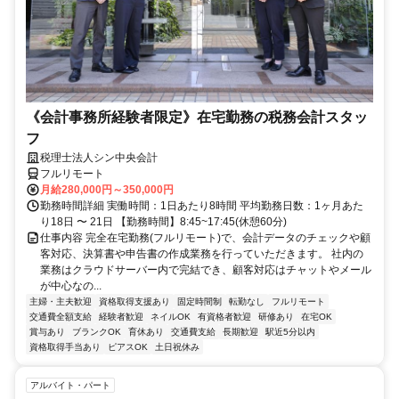
《会計事務所経験者限定》在宅勤務の税務会計スタッ
フ
税理士法人シン中央会計
フルリモート
月給280,000円～350,000円
勤務時間詳細 実働時間：1日あたり8時間 平均勤務日数：1ヶ月あた
り18日 〜 21日 【勤務時間】8:45~17:45(休憩60分)
仕事内容 完全在宅勤務(フルリモート)で、会計データのチェックや顧
客対応、決算書や申告書の作成業務を行っていただきます。 社内の
業務はクラウドサーバー内で完結でき、顧客対応はチャットやメール
が中心なの...
主婦・主夫歓迎
資格取得支援あり
固定時間制
転勤なし
フルリモート
交通費全額支給
経験者歓迎
ネイルOK
有資格者歓迎
研修あり
在宅OK
賞与あり
ブランクOK
育休あり
交通費支給
長期歓迎
駅近5分以内
資格取得手当あり
ピアスOK
土日祝休み
アルバイト・パート