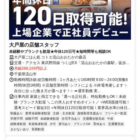
大戸屋の店舗スタッフ
未経験やブランクも歓迎★年休120日可★短時間等も相談OK
大戸屋ごはん処 コトエ流山おおたかの森店
交通・アクセス 東武野田線 つくばEX「流山おおたかの森駅」徒歩4
分
月給288,100円以上
千葉県流山市
勤務時間詳細 総労働時間：1ヶ月あたり160時間 9:00～24:00(実働8
時間/休憩1時間) ※店舗営業時間･シフトによる ※終電考慮します ✨
自分に合った働き方が選べます！✨ ⏩通常勤務 実...
仕事内容 家庭と両立できる「選べる正社員」 時短勤務もOK！未経
験･ブランク大歓迎 ＼この求人おすすめポイント／ ⭐WEB面接可能！
選考スピード最短3日 ⭐年間休日120日取得可能！業界高水準の休日...
制服あり
業界未経験者歓迎
主婦・主夫歓迎
資格取得支援あり
フリーター歓迎
学歴不問
経験不問
未経験者歓迎
住宅手当あり
交通費全額支給
午前
経験者歓迎
有資格者歓迎
夕方
賞与あり
ブランクOK
育休あり
交通費支給
まかないあり
長期歓迎