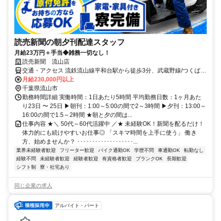
読売新聞の朝夕刊配達スタッフ
月給23万円＋手当◆雑務一切なし！
読売新聞 流山店
交通・アクセス 流鉄流山線平和台駅から徒歩3分、武蔵野線/つくばエ
クスプレス南流山駅から車で5分
月給230,000円以上
千葉県流山市
勤務時間詳細 実働時間：1日あたり5時間 平均勤務日数：1ヶ月あた
り23日 〜 25日 ▶朝刊：1:00～5:00の間で2～3時間 ▶夕刊：13:00～
16:00の間で1.5～2時間 ★朝と夕の間は...
仕事内容 ★＼ 50代～60代活躍中 ／★ 未経験OK！新聞を配るだけ！
体力的にも続けやすいお仕事◎ 「スキマ時間を上手に使う」 働き
方、始めませんか？ ･･･････････････････...
業界未経験者歓迎
フリーター歓迎
バイク通勤OK
学歴不問
車通勤OK
転勤なし
経験不問
未経験者歓迎
経験者歓迎
有資格者歓迎
ブランクOK
長期歓迎
シフト制
寮・社宅あり
同じ企業の求人
アルバイト・パート