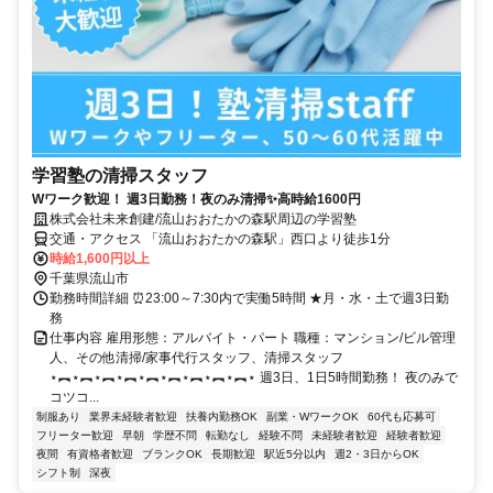
学習塾の清掃スタッフ
Wワーク歓迎！ 週3日勤務！夜のみ清掃✨高時給1600円
株式会社未来創建/流山おおたかの森駅周辺の学習塾
交通・アクセス 「流山おおたかの森駅」西口より徒歩1分
時給1,600円以上
千葉県流山市
勤務時間詳細 ⏰23:00～7:30内で実働5時間 ★月・水・土で週3日勤
務
仕事内容 雇用形態：アルバイト・パート 職種：マンション/ビル管理
人、その他清掃/家事代行スタッフ、清掃スタッフ
⋆︻⋆︻⋆︻⋆︻⋆︻⋆︻⋆︻⋆︻⋆︻⋆ 週3日、1日5時間勤務！ 夜のみで
コツコ...
制服あり
業界未経験者歓迎
扶養内勤務OK
副業・WワークOK
60代も応募可
フリーター歓迎
早朝
学歴不問
転勤なし
経験不問
未経験者歓迎
経験者歓迎
夜間
有資格者歓迎
ブランクOK
長期歓迎
駅近5分以内
週2・3日からOK
シフト制
深夜