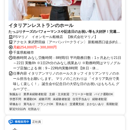
イタリアンレストランのホール
たっぷりチーズのパフォーマンスや記念日のお祝い等も大好評！完週休
2、5連休制度、賞与・退職金等充実！
PSマリノ イオンモール船橋店 【株式会社マリノ】
アクセス 東武野田線〔アーバンパークライン〕 新船橋西口徒歩約1
分、東葉高速線 東海神T4口徒歩約9分、京成本線 海神徒歩約16分
月給254,000円～300,000円
「新船橋駅」スグ ※車通勤可（店舗による）【受動喫煙防止措置】
千葉県船橋市
敷地内禁煙 （喫煙所/勤務地により異なる）
勤務時間 みなし労働時間：8時間/日 平均勤務日数：1ヶ月あたり21日
～22日 実働8h ※1日2h分のみなし残業あり ※勤務時間はマリノグル
ープ店舗による 例：9～22時内実働8時間 【休日・休...
仕事内容 イタリアンマリノのホールスタッフ イタリアンマリノのホ
ール担当をお願いします。 マリノのこだわりは 「イタリア気分で美
味しく楽しく！」 誕生会や記念日の大切な日のお祝いはもちろん グ
ループで...
制服あり
業界未経験者歓迎
主婦・主夫歓迎
フリーター歓迎
バイク通勤OK
学歴不問
車通勤OK
経験不問
未経験者歓迎
住宅手当あり
経験者歓迎
研修あり
賞与あり
ブランクOK
育休あり
交通費支給
まかないあり
長期歓迎
駅近5分以内
社割あり
正社員