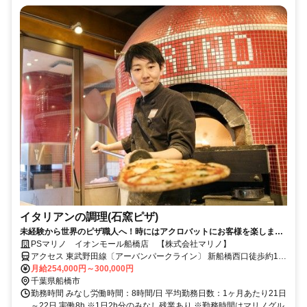
イタリアンの調理(石窯ピザ)
未経験から世界のピザ職人へ！時にはアクロバットにお客様を楽しませ
るエンターテイメントな調理staff
PSマリノ イオンモール船橋店 【株式会社マリノ】
アクセス 東武野田線〔アーバンパークライン〕 新船橋西口徒歩約1
分、東葉高速線 東海神T4口徒歩約9分、京成本線 海神徒歩約16分
月給254,000円～300,000円
「新船橋駅」スグ ※車通勤可（店舗による）【受動喫煙防止措置】
千葉県船橋市
敷地内禁煙 （喫煙所/勤務地により異なる）
勤務時間 みなし労働時間：8時間/日 平均勤務日数：1ヶ月あたり21日
～22日 実働8h ※1日2h分のみなし残業あり ※勤務時間はマリノグル