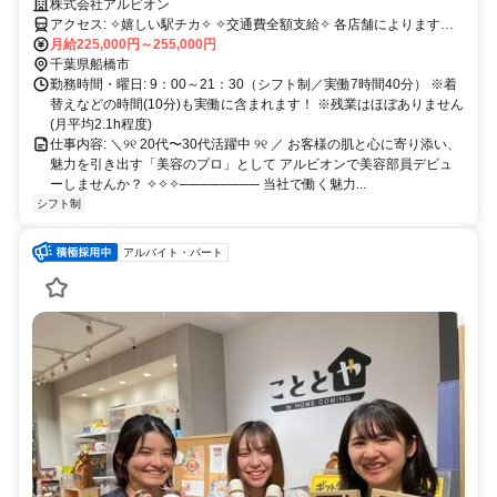
用品支給✦｜月10日以上休み｜月平均残業2.1h
株式会社アルビオン
アクセス: ✧嬉しい駅チカ✧ ✧交通費全額支給✧ 各店舗によります
が、 多くが駅ビル内や駅チカとなります。
月給225,000円～255,000円
千葉県船橋市
勤務時間・曜日: 9：00～21：30（シフト制／実働7時間40分） ※着
替えなどの時間(10分)も実働に含まれます！ ※残業はほぼありません
(月平均2.1h程度)
仕事内容: ＼୨୧ 20代〜30代活躍中 ୨୧ ／ お客様の肌と心に寄り添い、
魅力を引き出す「美容のプロ」として アルビオンで美容部員デビュ
ーしませんか？ ✧✧✧──────── 当社で働く魅力...
シフト制
アルバイト・パート