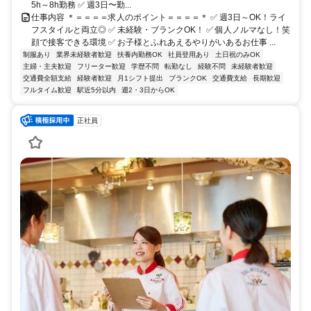
5h～8h勤務 ✅ 週3日〜勤...
仕事内容 ＊＝＝＝＝求人のポイント＝＝＝＝＊ ✅ 週3日～OK！ライ
フスタイルと両立◎ ✅ 未経験・ブランクOK！ ✅ 個人ノルマなし！笑
顔で接客できる環境 ✅ お子様とふれあえるやりがいあるお仕事 ...
制服あり
業界未経験者歓迎
扶養内勤務OK
社員登用あり
土日祝のみOK
主婦・主夫歓迎
フリーター歓迎
学歴不問
転勤なし
経験不問
未経験者歓迎
交通費全額支給
経験者歓迎
月1シフト提出
ブランクOK
交通費支給
長期歓迎
フルタイム歓迎
駅近5分以内
週2・3日からOK
正社員