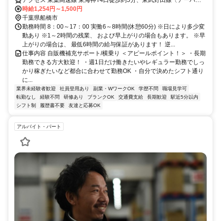
アクセス 東葉高速線 東海神T4口徒歩約5分、東武野田線〔アーバン
パークライン〕 船橋北口徒歩約5分、東武野田線〔アーバンパークラ
時給1,254円～1,500円
イン〕 船橋北口徒歩約5分
千葉県船橋市
勤務時間 8：00～17：00 実働6～8時間(休憩60分) ※日により多少変
動あり ※1～2時間の残業、 および早上がりの場合もあります。 ※早
上がりの場合は、 最低6時間の給与保証があります！ 逆...
仕事内容 自販機補充サポート/横乗り ＜アピールポイント！＞ ・長期
勤務できる方大歓迎！ ・週1日だけ働きたいやレギュラー勤務でしっ
かり稼ぎたいなど都合に合わせて勤務OK ・自分で決めたシフト通り
に...
業界未経験者歓迎
社員登用あり
副業・WワークOK
学歴不問
職場見学可
転勤なし
経験不問
研修あり
ブランクOK
交通費支給
長期歓迎
駅近5分以内
シフト制
履歴書不要
友達と応募OK
アルバイト・パート