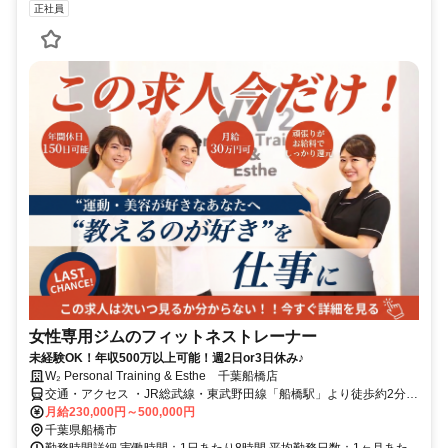
正社員
女性専用ジムのフィットネストレーナー
未経験OK！年収500万以上可能！週2日or3日休み♪
W₂ Personal Training & Esthe 千葉船橋店
交通・アクセス ・JR総武線・東武野田線「船橋駅」より徒歩約2分
・京成本線「京成船橋駅」より徒歩約4分 ・駅チカの「伊藤LKビル」
月給230,000円～500,000円
3F
千葉県船橋市