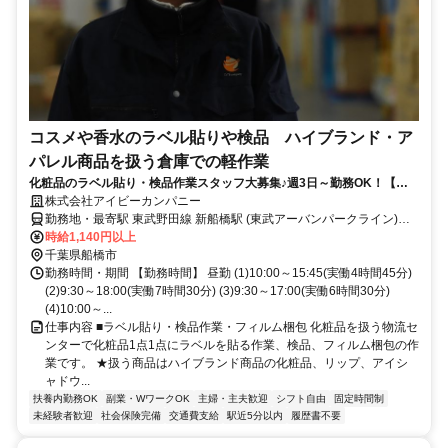
コスメや香水のラベル貼りや検品 ハイブランド・ア
パレル商品を扱う倉庫での軽作業
化粧品のラベル貼り・検品作業スタッフ大募集♪週3日～勤務OK！【駅
チカ人気・未経験OK】
株式会社アイビーカンパニー
勤務地・最寄駅 東武野田線 新船橋駅 (東武アーバンパークライン)よ
り徒歩5分 東葉高速鉄道 東海神駅 より徒歩15分 ※駅前にはイオンが
時給1,140円以上
あるので、お仕事帰りの夕飯のお買い物などにも便利です♪
千葉県船橋市
勤務時間・期間 【勤務時間】 昼勤 (1)10:00～15:45(実働4時間45分)
(2)9:30～18:00(実働7時間30分) (3)9:30～17:00(実働6時間30分)
(4)10:00～...
仕事内容 ■ラベル貼り・検品作業・フィルム梱包 化粧品を扱う物流セ
ンターで化粧品1点1点にラベルを貼る作業、検品、フィルム梱包の作
業です。 ★扱う商品はハイブランド商品の化粧品、リップ、アイシ
ャドウ...
扶養内勤務OK
副業・WワークOK
主婦・主夫歓迎
シフト自由
固定時間制
未経験者歓迎
社会保険完備
交通費支給
駅近5分以内
履歴書不要