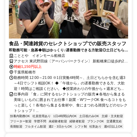
食品・関連雑貨のセレクトショップでの販売スタッフ
即勤務可能・急募◆朝はゆっくり♪遅番勤務できる方歓迎◎土日どちらか
を含む週3～4日でシフト相談OK！学生さんも働きやすい♪
こととや イオンモール船橋店
アクセス 東武野田線〔アーバンパークライン〕 新船橋東口徒歩約2
分、東葉高速線 東海神T4口徒歩約8分、京成本線 海神徒歩約12分 新
時給1,150円以上
船橋駅より徒歩1分
千葉県船橋市
勤務時間 12:00～21:00 ※1日実働4時間～、土日どちらかを含む週3
～4日でシフト相談OK！ ◆「午後から」の遅番勤務できる方、大歓
迎！時間はご相談ください。 ◆授業終わりの午後から＋週末どち...
仕事内容 「食」に関するセレクトショップの販売★各地から集まる
美味しいものに囲まれてお仕事！副業・WワークOK 食べるコトをも
っと楽しく！各地から集まる食材や、食にまつわる雑貨などのセレク
トショップ！...
扶養内勤務OK
社員登用あり
1日4時間以内OK
土日祝のみOK
主婦・主夫歓迎
フリーター歓迎
学歴不問
未経験者歓迎
経験者歓迎
ブランクOK
交通費支給
長期歓迎
フルタイム歓迎
週2・3日からOK
シフト制
社割あり
週4日以上OK