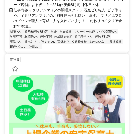
ープ店舗による 例：9～22時内実働8時間 【休日・休...
仕事内容 イタリアンマリノの調理スタッフ(石窯ピザ職人) ピザ作り
や、イタリアンマリノのお料理担当をお願いします。 マリノはプロ
のピッツァ職人の育成に力を入れています！ こだわりのイタリア食
材で本場...
制服あり
業界未経験者歓迎
主婦・主夫歓迎
フリーター歓迎
バイク通勤OK
学歴不問
車通勤OK
経験不問
未経験者歓迎
住宅手当あり
経験者歓迎
研修あり
賞与あり
ブランクOK
育休あり
交通費支給
まかないあり
長期歓迎
駅近5分以内
社割あり
正社員