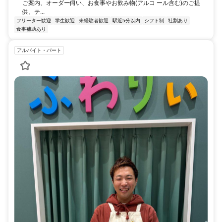
ご案内、オーダー伺い、お食事やお飲み物(アルコ ール含む)のご提
供、テ...
フリーター歓迎
学生歓迎
未経験者歓迎
駅近5分以内
シフト制
社割あり
食事補助あり
アルバイト・パート