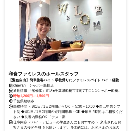
和食ファミレスのホールスタッフ
【髪色自由】簡単接客バイト 学校帰りにファミレスバイト バイト経験が
ない方も大歓迎 曜日や時間の希望も相談OK!! テスト時期などももちろ
chawan シャポー船橋店
ん考慮します!!
通勤情報 「船橋駅」直結■千葉県船橋市本町7丁目1-1シャポー船橋南
館2階
時給1,200円～1,500円
千葉県船橋市
勤務時間 ＜週1日 / 1日2時間からOK ＞ 5:30～10:00 ◆自己申告シフ
ト制 ◆週1日 / 1日2時間の短時間勤務～OK ◆曜日 / 時間はご相談くだ
さい ◆扶養内勤務OK 「テスト期...
仕事内容 ＜バイトデビューの学生さんにもおすすめ ＞ 来店されるお
客さまの接客全般 をお願いします。具体的には、お客さまのお席の