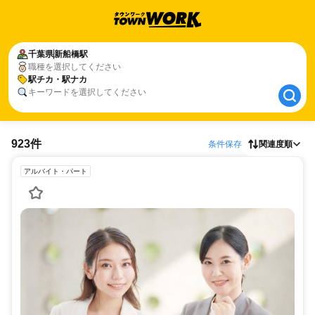
千葉県
千葉県
新船橋駅
新船橋駅
職種を選択してください
駅チカ・駅ナカ
駅チカ・駅ナカ
キーワードを選択してください
923件
条件保存
関連度順
アルバイト・パート