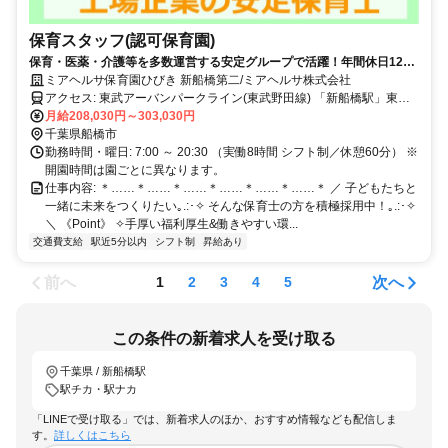
保育スタッフ(認可保育園)
保育・医薬・介護等を多数運営する安定グループで活躍！年間休日128
日以上／手厚い福利厚生あり
ミアヘルサ保育園ひびき 新船橋第二/ミアヘルサ株式会社
アクセス: 東武アーバンパークライン(東武野田線) 「新船橋駅」東口
徒歩1分
月給208,030円～303,030円
千葉県船橋市
勤務時間・曜日: 7:00 ～ 20:30 （実働8時間 シフト制／休憩60分） ※
開園時間は園ごとに異なります。
仕事内容: ＊……＊……＊……＊……＊……＊……＊ ／ 子どもたちと
一緒に未来をつくりたい｡.:･✧ そんな保育士の方を積極採用中！｡.:･✧
＼ 《Point》 ✧手厚い福利厚生&働きやすい環...
交通費支給
駅近5分以内
シフト制
昇給あり
前へ
次へ
1
2
3
4
5
この条件の新着求人を受け取る
千葉県 / 新船橋駅
駅チカ・駅ナカ
「LINEで受け取る」では、新着求人のほか、おすすめ情報なども配信しま
す。
詳しくはこちら