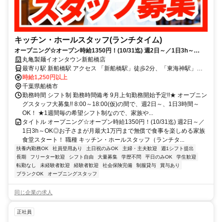
キッチン・ホールスタッフ(ランチタイム)
オープニング☆オープン時給1350円！(10/31迄) 週2日～／1日3h～
OK◎お子さまが月最大1万円まで無償で食事を楽しめる家族食堂スター
丸亀製麺イオンタウン新船橋店
ト！
最寄り駅 新船橋駅 アクセス 「新船橋駅」徒歩2分、「東海神駅」徒
歩9分 ★駅チカで通勤楽々！ ★自転車通勤も可！（駐輪場料金は自己
時給1,250円以上
負担、店にある場合は利用可）
千葉県船橋市
勤務時間 シフト制 勤務時間備考 9月上旬勤務開始予定!!★ オープニン
グスタッフ大募集!! 8:00～18:00(仮)の間で、週2日～、1日3時間～
OK！ ★1週間毎の希望シフト制なので、家族や...
タイトル オープニング☆オープン時給1350円！(10/31迄) 週2日～／
1日3h～OK◎お子さまが月最大1万円まで無償で食事を楽しめる家族
食堂スタート！ 職種 キッチン・ホールスタッフ（ランチタ...
扶養内勤務OK
社員登用あり
土日祝のみOK
主婦・主夫歓迎
週1シフト提出
長期
フリーター歓迎
シフト自由
大量募集
学歴不問
平日のみOK
学生歓迎
転勤なし
未経験者歓迎
経験者歓迎
社会保険完備
制服貸与
賞与あり
ブランクOK
オープニングスタッフ
同じ企業の求人
正社員