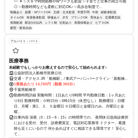
━･✦ ✨スキマ時間勤務やWワークも歓迎 ✨子育てと仕事の両立可能
◎ ✨勤務時間なども柔軟に対応OK♪ ✨高歩合制度で...
制服あり
副業・WワークOK
主婦・主夫歓迎
学歴不問
午前
経験者歓迎
ネイルOK
有資格者歓迎
研修あり
夕方
ブランクOK
育休あり
交通費支給
長期歓迎
駅近5分以内
シフト制
社割あり
長期休暇あり
ピアスOK
髪型・髪色自由
アルバイト・パート
医療事務
未経験でもしっかりお教えするので安心して始められます♪
公益財団法人船橋市医療公社
交通・アクセス JR「船橋駅」/ 東武アーバンパークライン「新船橋
駅」/東葉高速鉄道「東海神駅」各駅より徒歩圏内(5～15分)
1業務あたり 14,700円（勤務 360分）
千葉県船橋市
勤務時間詳細 実働時間：1日あたり6時間 平均勤務日数：1ヶ月あた
り6日 勤務時間：０時15分～6時15分（休憩なし） 勤務曜日：日曜
日、月曜・第1、３、５金曜日 ※日曜日と金曜日のみ、月曜日と金
曜...
仕事内容 深夜（0：15～6：15）の時間帯での、 夜間休日急病診療所
における受付、受付、診療費算定、電話対応業務等 ドクター、看護
師も近くにいるので 何かあればすぐに相談できる環境です！ 安心し
て...