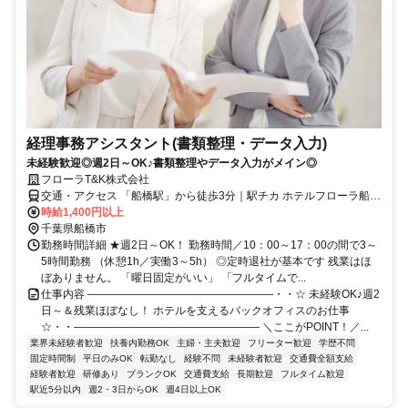
経理事務アシスタント(書類整理・データ入力)
未経験歓迎◎週2日～OK♪書類整理やデータ入力がメイン◎
フローラT&K株式会社
交通・アクセス 「船橋駅」から徒歩3分｜駅チカ ホテルフローラ船橋
内
時給1,400円以上
千葉県船橋市
勤務時間詳細 ★週2日～OK！ 勤務時間／10：00～17：00の間で3～
5時間勤務 （休憩1h／実働3～5h） ◎定時退社が基本です 残業はほ
ぼありません。 「曜日固定がいい」 「フルタイムで...
仕事内容 ―――――――――――――――――・・☆ 未経験OK♪週2
日～＆残業ほぼなし！ ホテルを支えるバックオフィスのお仕事
☆・・――――――――――――――――― ＼ここがPOINT！／...
業界未経験者歓迎
扶養内勤務OK
主婦・主夫歓迎
フリーター歓迎
学歴不問
固定時間制
平日のみOK
転勤なし
経験不問
未経験者歓迎
交通費全額支給
経験者歓迎
研修あり
ブランクOK
交通費支給
長期歓迎
フルタイム歓迎
駅近5分以内
週2・3日からOK
週4日以上OK