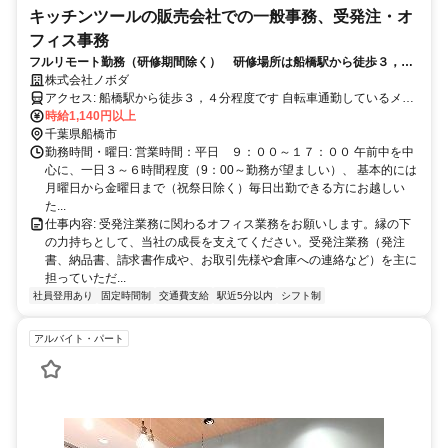
キッチンツールの販売会社での一般事務、受発注・オ
フィス事務
フルリモート勤務（研修期間除く） 研修場所は船橋駅から徒歩３，４
分。自転車通勤も可能です。
株式会社ノボダ
アクセス: 船橋駅から徒歩３，４分程度です 自転車通勤しているメン
バーもいます
時給1,140円以上
千葉県船橋市
勤務時間・曜日: 営業時間：平日 ９：００～１７：００ 午前中を中
心に、一日３～６時間程度（9：00～勤務が望ましい）、 基本的には
月曜日から金曜日まで（祝祭日除く）毎日出勤できる方にお越しい
た...
仕事内容: 受発注業務に関わるオフィス業務をお願いします。縁の下
の力持ちとして、当社の成長を支えてください。受発注業務（発注
書、納品書、請求書作成や、お取引先様や倉庫への連絡など）を主に
担っていただ...
社員登用あり
固定時間制
交通費支給
駅近5分以内
シフト制
アルバイト・パート