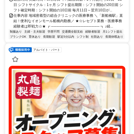
日 シフトサイクル：1ヶ月 シフト提出期限：シフト開始の20日前 シ
フト確定時期：シフト開始の10日前 毎月11日～翌月10日が...
仕事内容 地域密着型の総合クリニックの医療事務 ＼「新船橋駅」直
結！便利なイオンモール船橋内勤務／ ★☆レセプト業務・医療事務
経験者は即戦力☆★ ┏ ────────────────── ┓ ♪経...
制服あり
主婦・主夫歓迎
学歴不問
交通費全額支給
経験者歓迎
月1シフト提出
ブランクOK
育休あり
長期歓迎
駅近5分以内
シフト制
社割あり
長期休暇あり
アルバイト・パート