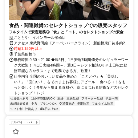
食品・関連雑貨のセレクトショップでの販売スタッフ
フルタイムで安定勤務◎「食」と「コト」のセレクトショップの安全・
安心な美味しいものに囲まれてのお仕事
こととや イオンモール船橋店
アクセス 東武野田線〔アーバンパークライン〕 新船橋東口徒歩約2
分、東葉高速線 東海神T4口徒歩約8分、京成本線 海神徒歩約12分 新
時給1,150円以上
船橋駅より徒歩1分
千葉県船橋市
勤務時間 9:30～21:00 ◆週5日、1日実働7時間45分のレギュラーワー
ク大歓迎！ ※1日実働4時間～、週3日～シフト相談OK ※土日祝に勤
務可能な方やラストまで勤務できる方、歓迎！
仕事内容 全国のおいしい食品を集めた「こととや」★「美味し
い！」「面白い！」をそのままお客様にアピール！ 食べるコトをも
っと楽しく！各地から集まる食材や、食にまつわる雑貨などのセレク
トショップ！ レジ...
社員登用あり
1日4時間以内OK
主婦・主夫歓迎
フリーター歓迎
学歴不問
未経験者歓迎
夕方
ブランクOK
交通費支給
長期歓迎
フルタイム歓迎
シフト制
社割あり
週4日以上OK
アルバイト・パート