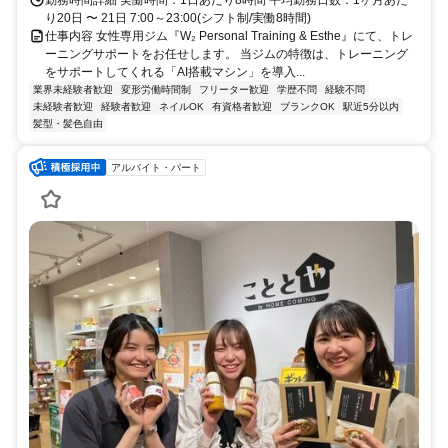
勤務時間詳細 実働時間：1日あたり8時間 平均勤務日数：1ヶ月あた
り20日 〜 21日 7:00～23:00(シフト制/実働8時間)
仕事内容 女性専用ジム『W₂ Personal Training & Esthe』にて、トレ
ーニングサポートをお任せします。 当ジムの特徴は、トレーニング
をサポートしてくれる「AI搭載マシン」を導入...
業界未経験者歓迎
変形労働時間制
フリーター歓迎
学歴不問
経験不問
未経験者歓迎
経験者歓迎
ネイルOK
有資格者歓迎
ブランクOK
駅近5分以内
髪型・髪色自由
アルバイト・パート