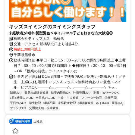
キッズスイミングのスイミングスタッフ
未経験者が9割✨髪型髪色＆ネイルOK✨子ども好きな方大歓迎◎
株式会社ティップネス 船橋店
交通・アクセス 船橋駅北口より徒歩4分
時給1,300円以上
千葉県船橋市
勤務時間詳細 ◆平日・祝日 15：00～20：00の間で3時間以上 ◆土曜
日 7：30～20：00の間で3時間以上 ◆日曜日 7：30～13：00 ✅週2日
～OK 「授業の前後」ライフスタイルに ...
仕事内容 ✅週2日＆1日3時間～で扶養内OK ✅駅チカ×制服あり！ ✅学
生・主婦(夫)も活躍中 ✅ジム＆レッスン無料特典あり ✅髪色・ネイ
ル・ピアスOK ━━━☆…━━━☆…━━━☆…━━━☆ キッ...
制服あり
業界未経験者歓迎
扶養内勤務OK
社員登用あり
副業・WワークOK
1日4時間以内OK
土日祝のみOK
主婦・主夫歓迎
フリーター歓迎
学歴不問
平日のみOK
学生歓迎
経験不問
未経験者歓迎
経験者歓迎
ネイルOK
研修あり
ブランクOK
交通費支給
長期歓迎
正社員