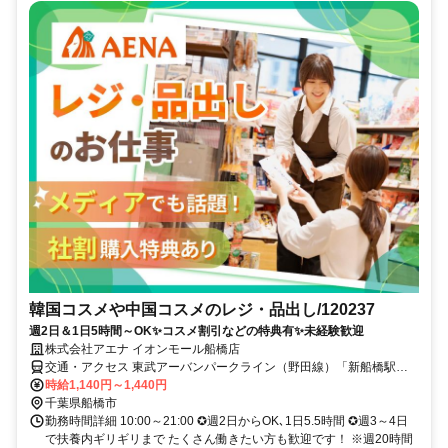
韓国コスメや中国コスメのレジ・品出し/120237
週2日＆1日5時間～OK✨コスメ割引などの特典有✨未経験歓迎
株式会社アエナ イオンモール船橋店
交通・アクセス 東武アーバンパークライン（野田線）「新船橋駅」
より徒歩1分
時給1,140円～1,440円
千葉県船橋市
勤務時間詳細 10:00～21:00 ✪週2日からOK､1日5.5時間 ✪週3～4日
で扶養内ギリギリまで たくさん働きたい方も歓迎です！ ※週20時間