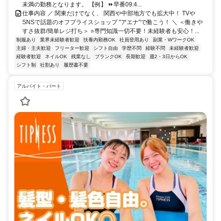
未満の勤務となります。 【例】 ⏩早番09:4...
仕事内容 ／ 関東だけでなく、 関西や中部地方でも拡大中！ TVや
SNSで話題のオフプライスショップ "アエナ"で働こう！ ＼ ＜働きや
すさ抜群/簡単レジ打ち＞ ⭐専門知識一切不要！未経験者も安心！...
制服あり
業界未経験者歓迎
扶養内勤務OK
社員登用あり
副業・WワークOK
主婦・主夫歓迎
フリーター歓迎
シフト自由
学歴不問
経験不問
未経験者歓迎
経験者歓迎
ネイルOK
残業なし
ブランクOK
長期歓迎
週2・3日からOK
シフト制
社割あり
履歴書不要
アルバイト・パート