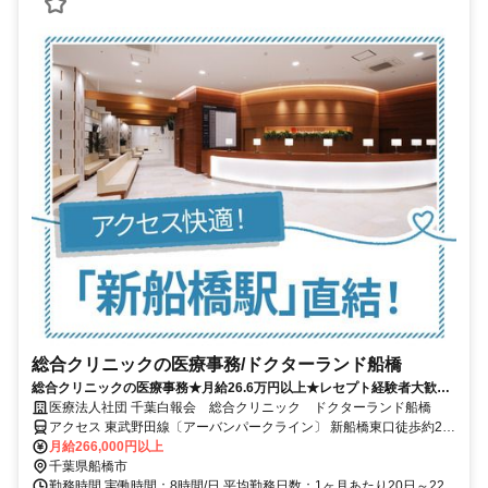
総合クリニックの医療事務/ドクターランド船橋
総合クリニックの医療事務★月給26.6万円以上★レセプト経験者大歓
迎！面接1回★
医療法人社団 千葉白報会 総合クリニック ドクターランド船橋
アクセス 東武野田線〔アーバンパークライン〕 新船橋東口徒歩約2
分、東葉高速線 東海神T4口徒歩約8分、京成本線 海神徒歩約12分
月給266,000円以上
「新船橋駅」直結、「東海神駅」より徒歩7分
千葉県船橋市
勤務時間 実働時間：8時間/日 平均勤務日数：1ヶ月あたり20日～22