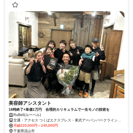
美容師アシスタント
18時終了×単価1万円 合理的カリキュラムで一生モノの技術を
RuBell(ルーベル)
交通・アクセス つくばエクスプレス・東武アーバンパークライン
「流山おおたかの森駅」より徒歩1分
月給220,000円～240,000円
千葉県流山市