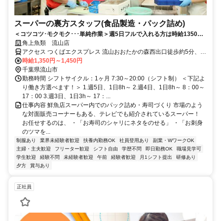
スーパーの裏方スタッフ(食品製造・パック詰め)
＜コツコツ･モクモク･･･単純作業＞週5日フルで入れる方は時給1350円
（土日祝は＋100円！）賞与あり◎
角上魚類 流山店
アクセス つくばエクスプレス 流山おおたかの森西出口徒歩約5分、東
武野田線〔アーバンパークライン〕 流山おおたかの森西出口徒歩約5
時給1,350円～1,450円
分、東武野田線〔アーバンパークライン〕 豊四季出入口1徒歩約22分
千葉県流山市
流山おおたかの森駅から徒歩4分 ※バイク・自転車応相談
勤務時間 シフトサイクル：1ヶ月 7:30～20:00（シフト制） ＜下記よ
り働き方選べます！＞ 1.週5日、1日8h～ 2.週4日、1日8h～ 8：00～
17：00 3.週3日、1日3h～ 17：...
仕事内容 鮮魚店スーパー内でのパック詰め・寿司づくり 市場のよう
な対面販売コーナーもある、テレビでも紹介されているスーパー！
お任せするのは、 ・「お寿司のシャリにネタをのせる」 ・「お刺身
のツマを...
制服あり
業界未経験者歓迎
扶養内勤務OK
社員登用あり
副業・WワークOK
主婦・主夫歓迎
フリーター歓迎
シフト自由
学歴不問
即日勤務OK
職場見学可
学生歓迎
経験不問
未経験者歓迎
午前
経験者歓迎
月1シフト提出
研修あり
夕方
賞与あり
正社員