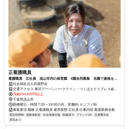
正看護職員
看護職員 正社員 流山市内の保育園 4園合同募集 当園で資格を活
かして活躍しませんか？
社会福祉法人武蔵野会
交通アクセス 東武アーバンパークライン・つくばエクスプレス線
「流山おおたかの森駅」よりすぐ
月給254,000円以上
千葉県流山市
勤務曜日・時間 7:00～19:00の内、実働8h ※シフト制
募集要項 職種 正看護職員 雇用形態 正社員 仕事内容 看護業務全般
固定時間制
経験者歓迎
社会保険完備
制服貸与
ブランクOK
交通費支給
昇給あり