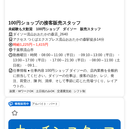
100円ショップの接客販売スタッフ
未経験も大歓迎 100円ショップ ダイソー 販売スタッフ
ダイソー流山おおたかの森店_2640
アクセス つくばエクスプレス流山おおたかの森駅徒歩14分
時給1,225円～1,415円
千葉県流山市
勤務曜日・時間 ・08:00～11:00（平日） ・09:10～13:00（平日） ・
13:00～17:00（平日） ・17:00～21:30（平日） ・08:00～11:00（土
日祝） ・09:1...
仕事情報 ● 仕事内容 100円ショップ ダイソーの、店内業務を全般的
に担当してくだ さい。ダイソーの仕事は、接客のほか、レジ、発
注、荷受け、陳 列、清掃、そして季節に応じた売場づくり。レイア
ウトの...
副業・WワークOK
土日祝のみOK
交通費支給
シフト制
アルバイト・パート