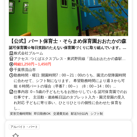
【公式】パート保育士・そらまめ保育園おおたかの森
認可保育園☆毎日笑顔のたえない保育園づくりに取り組んでいます。週
２日・勤務４時間からOK
株式会社ブルーム
アクセス: つくばエクスプレス・東武野田線「流山おおたかの森駅」
徒歩3分
時給1,250円～1,450円
千葉県流山市
勤務時間・曜日: 開園時間7：00～21：00のうち、園児の登降園時間
に合わせて、シフト制になります。 希望勤務時間により週３から可
能 ６時間パートの場合（早番7：00～）（8：00～14：00）...
仕事内容: 0～5歳の子どもたちをお預かりしている 認可保育園でのお
仕事です。 主活動・連絡帳日誌のタブレット入力・園児登園の受入
れ対応 子どもに寄り添い、ひとりひとりの個性に合わせた 保育を
し...
変形労働時間制
即日勤務OK
交通費支給
駅近5分以内
シフト制
アルバイト・パート