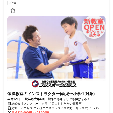
正社員
体操教室のインストラクター(幼児〜小学生対象)
年休120日・賞与最大年4回！指導力もキャリアも伸ばせる！
株式会社フジスポーツクラブ 流山おおたかの森教室
交通・アクセス つくばエクスプレス／東武野田線（東武アーバンパ
ークライン）「流山おおたかの森駅」より徒歩3分
月給230,000円～404,000円