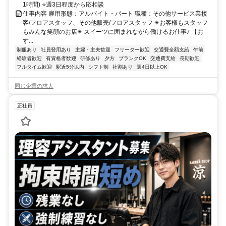
1時間) ⭐週3日程度から応相談
仕事内容 雇用形態：アルバイト・パート 職種：その他サービス業接
客/フロアスタッフ、その他販売/フロアスタッフ ✴お客様もスタッフ
もみんな笑顔のお店✴ スイーツに囲まれながら働けるお仕事♪ 【お
す...
制服あり
社員登用あり
主婦・主夫歓迎
フリーター歓迎
交通費全額支給
午前
経験者歓迎
有資格者歓迎
研修あり
夕方
ブランクOK
交通費支給
長期歓迎
フルタイム歓迎
駅近5分以内
シフト制
社割あり
週4日以上OK
同じ企業の求人
正社員