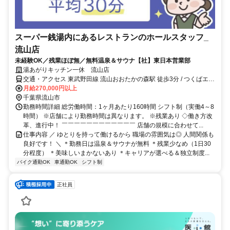
スーパー銭湯内にあるレストランのホールスタッフ_
流山店
未経験OK／残業ほぼ無／無料温泉＆サウナ【社】東日本営業部
湯あがりキッチン一休 流山店
交通・アクセス 東武野田線 流山おおたかの森駅 徒歩3分 / つくばエク
スプレス 流山おおたかの森駅 徒歩3分 / 東武野田線 豊四季駅 車10分
月給270,000円以上
千葉県流山市
勤務時間詳細 総労働時間：1ヶ月あたり160時間 シフト制（実働4～8
時間） ※店舗により勤務時間は異なります。 ※残業あり ◇働き方改
革、進行中！ ￣￣￣￣￣￣￣￣￣￣￣￣ 店舗の規模に合わせて...
仕事内容 ／ ゆとりを持って働けるから 職場の雰囲気は◎ 人間関係も
良好です！ ＼ ＊勤務日は温泉＆サウナが無料 ＊残業少なめ（1日30
分程度） ＊美味しいまかないあり ＊キャリアが選べる＆独立制度...
バイク通勤OK
車通勤OK
シフト制
正社員