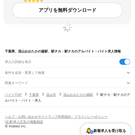
アプリを無料ダウンロード
千葉県、流山おおたかの森駅、駅チカ・駅ナカのアルバイト・バイト求人情報
求人の詳細を表示
条件を追加・変更して検索
市区町村を追加・変更
関連キーワード
完全在宅ワーク 全国
シール貼り 在宅
現在地周辺
ガチャガチャ
犬カフェ
千葉県
駅を追加・変更
バイトTOP
千葉県
流山市
流山おおたかの森駅
駅チカ・駅ナカのア
千葉県
すべて
ルバイト・バイト・求人
千葉市
すべて
職種を追加・変更
JR武蔵野線
中央区
花見川区
稲毛区
若葉区
緑区
美浜区
南流山駅
新松戸駅
新八柱駅
東松戸駅
市川大野駅
船橋法典駅
西船橋駅
飲食・フードサービス
銚子市
市川市
船橋市
館山市
木更津市
松戸市
野田市
茂原市
成田市
佐倉市
東金市
特徴を追加・変更
飲食・フードサービス
すべて
ヘルプ・お問い合わせ
サイトマップ
利用規約・プライバシーポリシー
JR中央・総武線
旭市
習志野市
柏市
勝浦市
市原市
流山市
八千代市
我孫子市
鴨川市
鎌ケ谷市
ホールスタッフ
キッチンスタッフ
皿洗い・洗い場
精肉・鮮魚加工
給食調理
人気
[企業]求人広告の掲載相談
市川駅
本八幡駅
下総中山駅
西船橋駅
船橋駅
東船橋駅
津田沼駅
幕張本郷駅
幕張駅
君津市
富津市
浦安市
四街道市
袖ケ浦市
八街市
印西市
白井市
富里市
南房総市
雇用形態を追加・変更
パン屋（ベーカリー）
フードカウンター販売員
バー（BAR）・バーテンダー
日払いOK
高校生歓迎
学生歓迎
深夜の仕事
髪型・髪色自由
ひげOK
ネイルOK
新検見川駅
稲毛駅
西千葉駅
千葉駅
匝瑳市
香取市
山武市
いすみ市
大網白里市
印旛郡
香取郡
山武郡
長生郡
夷隅郡
新着求人を受け取る
飲食店補助（開店・閉店準備）
飲食店（店長・マネージャー）
ピアスOK
アルバイト・パート
履歴書不要
オープニングスタッフ
留学生・外国人活躍中
安房郡
都道府県を変更