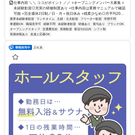
仕事内容 ＼＼ ココがポイント ／／ ⭐オープニングメンバー大募集 ⭐
未経験歓迎◎充実の研修制度あり ⭐仕事内容は業務マニュアルで確認
可能 ⭐完全週休2日制／日・月＋祝日休み ⭐残業少なめ◎月平均20...
業界未経験者歓迎
ランチタイム
主婦・主夫歓迎
フリーター歓迎
学歴不問
車通勤OK
職場見学可
経験不問
未経験者歓迎
研修あり
賞与あり
ブランクOK
オープニングスタッフ
交通費支給
長期歓迎
駅近5分以内
シフト制
長期休暇あり
友達と応募OK
正社員