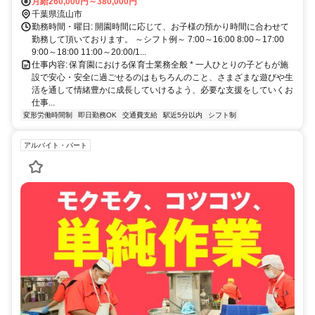
エキスプレスおおたかの森駅から徒歩で３分
月給260,000円～380,000円
千葉県流山市
勤務時間・曜日: 開園時間に応じて、お子様の預かり時間に合わせて
勤務して頂いております。 ～シフト例～ 7:00～16:00 8:00～17:00
9:00～18:00 11:00～20:00/1...
仕事内容: 保育園における保育士業務全般 * 一人ひとりの子どもが施
設で安心・安全に過ごせるのはもちろんのこと、さまざまな遊びや生
活を通して情緒豊かに成長していけるよう、必要な支援をしていくお
仕事...
変形労働時間制
即日勤務OK
交通費支給
駅近5分以内
シフト制
アルバイト・パート