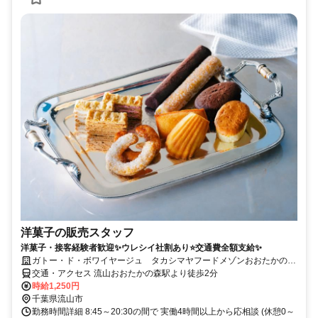
洋菓子の販売スタッフ
洋菓子・接客経験者歓迎✨ウレシイ社割あり⭐交通費全額支給✨
ガトー・ド・ボワイヤージュ タカシマヤフードメゾンおおたかの森
店
交通・アクセス 流山おおたかの森駅より徒歩2分
時給1,250円
千葉県流山市
勤務時間詳細 8:45～20:30の間で 実働4時間以上から応相談 (休憩0～