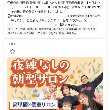
勤務時間詳細 実働時間：1日あたり8時間 平均勤務日数：1ヶ月あた
り18日 〜 21日 09:00 〜 19:00（実働8時間） 営業終了は18:00です。
その後、締め作業や掃除を行い、18:1...
仕事内容 ╭─────────────────╮ 18時終業×単価1万円の洗
練サロン。 合理的カリキュラムで 『一生モノの技術』を。
╰─────────────────╯ ✅ 【駅チカ徒歩1...
フリーター歓迎
学歴不問
経験者歓迎
ネイルOK
有資格者歓迎
ブランクOK
駅近5分以内
シフト制
ピアスOK
ひげOK
髪型・髪色自由
正社員