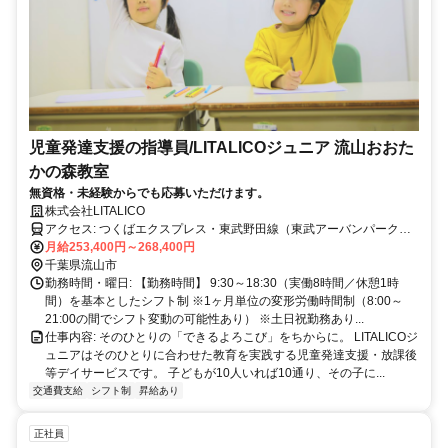
児童発達支援の指導員/LITALICOジュニア 流山おおた
かの森教室
無資格・未経験からでも応募いただけます。
株式会社LITALICO
アクセス: つくばエクスプレス・東武野田線（東武アーバンパークラ
イン）「流山おおたかの森駅」より徒歩1分
月給253,400円～268,400円
千葉県流山市
勤務時間・曜日: 【勤務時間】 9:30～18:30（実働8時間／休憩1時
間）を基本としたシフト制 ※1ヶ月単位の変形労働時間制（8:00～
21:00の間でシフト変動の可能性あり） ※土日祝勤務あり...
仕事内容: そのひとりの「できるよろこび」をちからに。 LITALICOジ
ュニアはそのひとりに合わせた教育を実践する児童発達支援・放課後
等デイサービスです。 子どもが10人いれば10通り、その子に...
交通費支給
シフト制
昇給あり
正社員