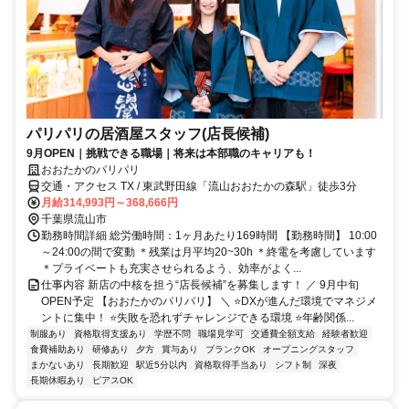
パリパリの居酒屋スタッフ(店長候補)
9月OPEN｜挑戦できる職場｜将来は本部職のキャリアも！
おおたかのパリパリ
交通・アクセス TX / 東武野田線「流山おおたかの森駅」徒歩3分
月給314,993円～368,666円
千葉県流山市
勤務時間詳細 総労働時間：1ヶ月あたり169時間 【勤務時間】 10:00
～24:00の間で変動 ＊残業は月平均20~30h ＊終電を考慮しています
＊プライベートも充実させられるよう、効率がよく...
仕事内容 新店の中核を担う“店長候補”を募集します！ ／ 9月中旬
OPEN予定 【おおたかのパリパリ】 ＼ ⭐DXが進んだ環境でマネジメ
ントに集中！ ⭐失敗を恐れずチャレンジできる環境 ⭐年齢関係...
制服あり
資格取得支援あり
学歴不問
職場見学可
交通費全額支給
経験者歓迎
食費補助あり
研修あり
夕方
賞与あり
ブランクOK
オープニングスタッフ
まかないあり
長期歓迎
駅近5分以内
資格取得手当あり
シフト制
深夜
長期休暇あり
ピアスOK