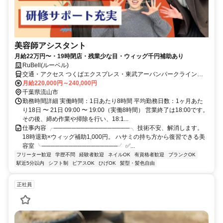
美容師アシスタント
月給22万円〜・19時閉店・残業少な目・ウィッグ千円補助あり
RuBell(ルーベル)
交通・アクセス つくばエクスプレス・東武アーバンパークライン
「流山おおたかの森駅」より徒歩1分
月給220,000円～240,000円
千葉県流山市
勤務時間詳細 実働時間：1日あたり8時間 平均勤務日数：1ヶ月あた
り18日 〜 21日 09:00 〜 19:00（実働8時間） 営業終了は18:00です。
その後、締め作業や掃除を行い、18:1...
仕事内容 ╭─────────────────╮ 技術不安、解消します。
18時退勤×ウィッグ補助1,000円。 ハサミの持ち方から復習できる美
容室 ╰─────────────────╯ ✅...
フリーター歓迎
学歴不問
経験者歓迎
ネイルOK
有資格者歓迎
ブランクOK
駅近5分以内
シフト制
ピアスOK
ひげOK
髪型・髪色自由
正社員