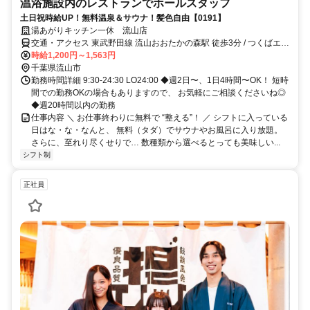
温浴施設内のレストランでホールスタッフ
土日祝時給UP！無料温泉＆サウナ！髪色自由【0191】
湯あがりキッチン一休 流山店
交通・アクセス 東武野田線 流山おおたかの森駅 徒歩3分 / つくばエク
スプレス 流山おおたかの森駅 徒歩3分 / 東武野田線 豊四季駅 車10分
時給1,200円～1,563円
千葉県流山市
勤務時間詳細 9:30-24:30 LO24:00 ◆週2日〜、1日4時間〜OK！ 短時
間での勤務OKの場合もありますので、 お気軽にご相談くださいね◎
◆週20時間以内の勤務
仕事内容 ＼ お仕事終わりに無料で “整える”！ ／ シフトに入っている
日はな・な・なんと、 無料（タダ）でサウナやお風呂に入り放題。
さらに、至れり尽くせりで… 数種類から選べるとっても美味しい...
シフト制
正社員