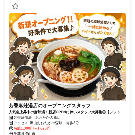
芳香麻辣湯店のオープニングスタッフ
人気急上昇中の麻辣湯！新店OPENに伴いスタッフ大募集◎【シフト自
由！】飲食未経験者さんも多数活躍中◎
芳香麻辣湯 おおたかの森店
アクセス: 流山おおたかの森駅 徒歩3分
時給1,300円～1,625円
千葉県流山市