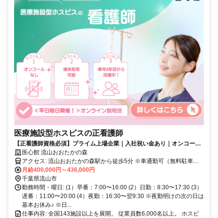
医療施設型ホスピスの正看護師
【正看護師資格必須】プライム上場企業｜入社祝い金あり｜オンコール
なし｜ホスピス未経験OK｜年間休日115日
医心館 流山おおたかの森
アクセス: 流山おおたかの森駅から徒歩5分 ※車通勤可（無料駐車場
あり）
月給400,000円～436,000円
千葉県流山市
勤務時間・曜日: (1）早番：7:00〜16:00 (2）日勤：8:30〜17:30 (3）
遅番：11:00〜20:00 (4）夜勤：16:30〜翌9:30 ※夜勤明けの次の日は
基本お休み♪ ※日...
仕事内容: 全国143施設以上を展開。 従業員数6,000名以上。 ホスピ