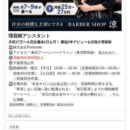
理容師アシスタント
月収27万〜＆完全週休2日も可！ 最短2年デビューを目指す理容師
株式会社Fortunate
アクセス: * 東武アーバンパークライン（東武野田線） 流山おおたか
の森駅から徒歩で2分 * つくばエクスプレス 流山おおたかの森駅から
月給260,000円以上
徒歩で4分
千葉県流山市
勤務時間・曜日: 【平日】 10:00 ～ 20:30 （営業時間10:30～20:00／
前後30分作業） 【土日祝】 08:30 ～ 18:30 （営業時間09:00～18:00
／前後30分作業...
仕事内容: 「有名サロンはお金は良いけど、拘束時間が長すぎる」
「希望しない店舗へ急に配属される」 「毎日夜遅くまでの強制練習
でヘトヘト…」 「休日の飲み会やイベント参加が断れない」 …そん
な過酷...
固定時間制
残業なし
交通費支給
駅近5分以内
同じ企業の求人
正社員