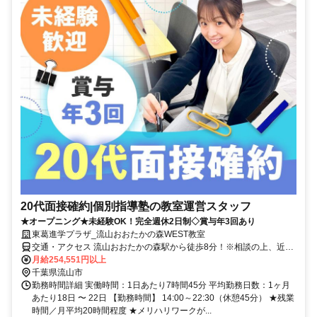
20代面接確約|個別指導塾の教室運営スタッフ
★オープニング★未経験OK！完全週休2日制◇賞与年3回あり
東葛進学プラザ_流山おおたかの森WEST教室
交通・アクセス 流山おおたかの森駅から徒歩8分！※相談の上、近隣
教室に配属になる場合もあります。
月給254,551円以上
千葉県流山市
勤務時間詳細 実働時間：1日あたり7時間45分 平均勤務日数：1ヶ月
あたり18日 〜 22日 【勤務時間】 14:00～22:30（休憩45分） ★残業
時間／月平均20時間程度 ★メリハリワークが...