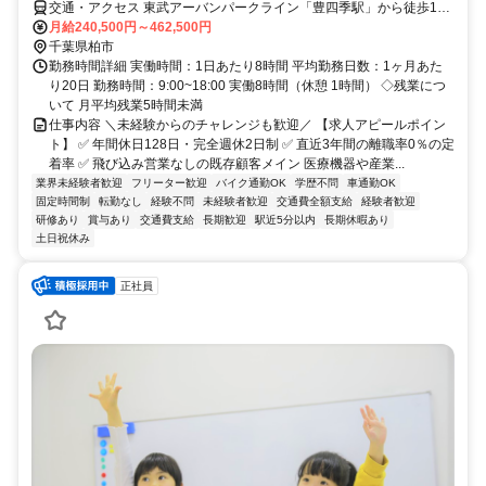
交通・アクセス 東武アーバンパークライン「豊四季駅」から徒歩10
分
月給240,500円～462,500円
千葉県柏市
勤務時間詳細 実働時間：1日あたり8時間 平均勤務日数：1ヶ月あた
り20日 勤務時間：9:00~18:00 実働8時間（休憩 1時間） ◇残業につ
いて 月平均残業5時間未満
仕事内容 ＼未経験からのチャレンジも歓迎／ 【求人アピールポイン
ト】 ✅ 年間休日128日・完全週休2日制 ✅ 直近3年間の離職率0％の定
着率 ✅ 飛び込み営業なしの既存顧客メイン 医療機器や産業...
業界未経験者歓迎
フリーター歓迎
バイク通勤OK
学歴不問
車通勤OK
固定時間制
転勤なし
経験不問
未経験者歓迎
交通費全額支給
経験者歓迎
研修あり
賞与あり
交通費支給
長期歓迎
駅近5分以内
長期休暇あり
土日祝休み
正社員