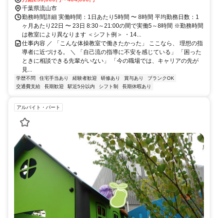
千葉県流山市
勤務時間詳細 実働時間：1日あたり5時間 〜 8時間 平均勤務日数：1
ヶ月あたり22日 〜 23日 8:30～21:00の間で実働5～8時間 ※勤務時間
は教室により異なります ＜シフト例＞ ・14...
仕事内容 ／ 「こんな体操教室で働きたかった」 ここなら、 理想の指
導者に近づける。 ＼ 「自己流の指導に不安を感じている」 「困った
ときに相談できる先輩がいない」 「今の職場では、キャリアの先が
見...
学歴不問
住宅手当あり
経験者歓迎
研修あり
賞与あり
ブランクOK
交通費支給
長期歓迎
駅近5分以内
シフト制
長期休暇あり
アルバイト・パート