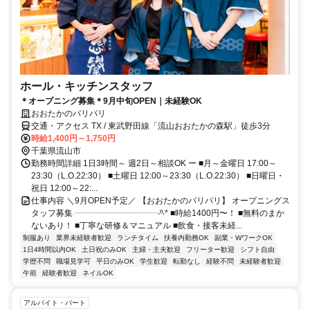
ホール・キッチンスタッフ
＊オープニング募集＊9月中旬OPEN｜未経験OK
おおたかのパリパリ
交通・アクセス TX / 東武野田線「流山おおたかの森駅」徒歩3分
時給1,400円～1,750円
千葉県流山市
勤務時間詳細 1日3時間～ 週2日～相談OK ー ■月～金曜日 17:00～
23:30（L.O.22:30） ■土曜日 12:00～23:30（L.O.22:30） ■日曜日・
祝日 12:00～22:...
仕事内容 ＼9月OPEN予定／ 【おおたかのパリパリ】 オープニングス
タッフ募集 ┈┈┈┈┈┈┈┈┈┈‧º‧* ■時給1400円〜！ ■無料のまか
ないあり！ ■丁寧な研修＆マニュアル ■飲食・接客未経...
制服あり
業界未経験者歓迎
ランチタイム
扶養内勤務OK
副業・WワークOK
1日4時間以内OK
土日祝のみOK
主婦・主夫歓迎
フリーター歓迎
シフト自由
学歴不問
職場見学可
平日のみOK
学生歓迎
転勤なし
経験不問
未経験者歓迎
午前
経験者歓迎
ネイルOK
アルバイト・パート