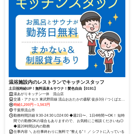
温浴施設内のレストランでキッチンスタッフ
土日祝時給UP！無料温泉＆サウナ！髪色自由【0191】
湯あがりキッチン一休 流山店
交通・アクセス 東武野田線 流山おおたかの森駅 徒歩3分 / つくばエク
スプレス 流山おおたかの森駅 徒歩3分 / 東武野田線 豊四季駅 車10分
時給1,200円～1,563円
千葉県流山市
勤務時間詳細 9:30-24:30 LO24:00 ◆週2日〜、1日4時間〜OK！ 短時
間での勤務OKの場合もありますので、 お気軽にご相談くださいね◎
◆週20時間以内の勤務
仕事内容 ＼ お仕事終わりに無料で “整える”！ ／ シフトに入っている