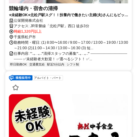
競輪場内・宿舎の清掃
⭐未経験OK⭐北松戸駅スグ！！扶養内で働きたい主婦(夫)さんにもピッタ
リ✨1日3.5h～短時間勤務もOK！！
公栄開発株式会社
アクセス: JR常磐線「北松戸駅」西口 徒歩3分
時給1,320円以上
千葉県松戸市
勤務時間・曜日: (1) 8:00〜16:00 / 9:00～17:00 / 13:00～19:00 / 13:00
～21:00 (2)11:00～14:30 / 13:00～16:30 (3) 短...
仕事内容: *:.｡. .｡.:*清掃スタッフの募集*:.｡. .｡.:* ------------------------------
------- ✅️未経験者大歓迎！ ✅️選べるシフト！ ✅...
即日勤務OK
交通費支給
駅近5分以内
シフト制
アルバイト・パート