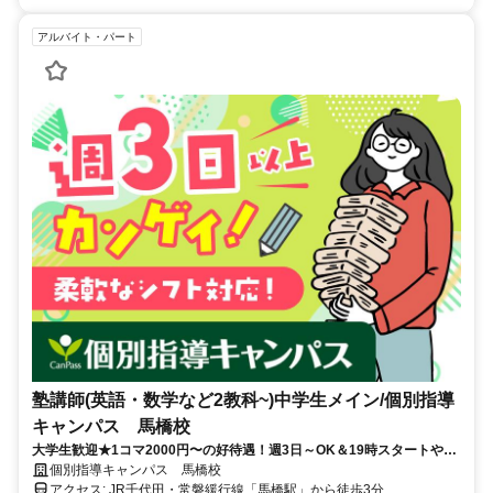
アルバイト・パート
塾講師(英語・数学など2教科~)中学生メイン/個別指導
キャンパス 馬橋校
大学生歓迎★1コマ2000円〜の好待遇！週3日～OK＆19時スタートや
「あと1コマ増やしたい」が叶う♪中学レベルの数学・英語ができれば
個別指導キャンパス 馬橋校
OK◎
アクセス: JR千代田・常磐緩行線「馬橋駅」から徒歩3分