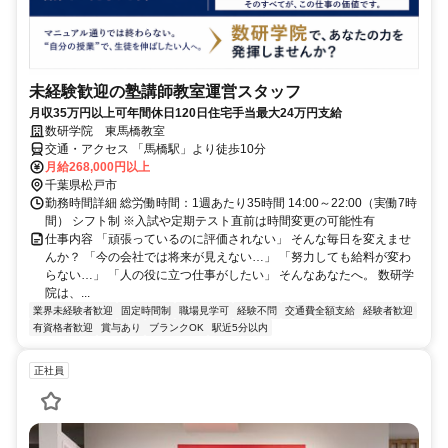
未経験歓迎の塾講師教室運営スタッフ
月収35万円以上可年間休日120日住宅手当最大24万円支給
数研学院 東馬橋教室
交通・アクセス 「馬橋駅」より徒歩10分
月給268,000円以上
千葉県松戸市
勤務時間詳細 総労働時間：1週あたり35時間 14:00～22:00（実働7時
間） シフト制 ※入試や定期テスト直前は時間変更の可能性有
仕事内容 「頑張っているのに評価されない」 そんな毎日を変えませ
んか？ 「今の会社では将来が見えない…」 「努力しても給料が変わ
らない…」 「人の役に立つ仕事がしたい」 そんなあなたへ。 数研学
院は、...
業界未経験者歓迎
固定時間制
職場見学可
経験不問
交通費全額支給
経験者歓迎
有資格者歓迎
賞与あり
ブランクOK
駅近5分以内
正社員