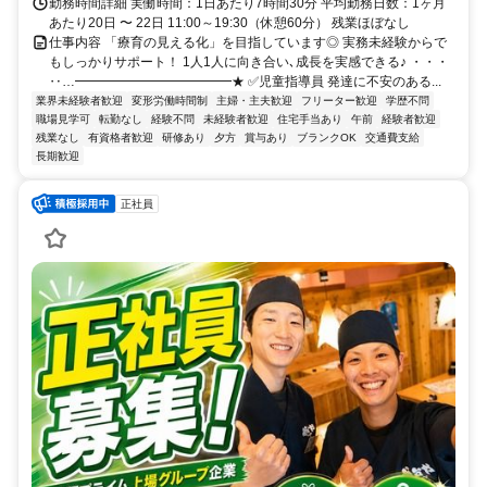
勤務時間詳細 実働時間：1日あたり7時間30分 平均勤務日数：1ヶ月
あたり20日 〜 22日 11:00～19:30（休憩60分） 残業ほぼなし
仕事内容 「療育の見える化」を目指しています◎ 実務未経験からで
もしっかりサポート！ 1人1人に向き合い､成長を実感できる♪ ・・・
‥…━━━━━━━━━━━━★ ✅児童指導員 発達に不安のある...
業界未経験者歓迎
変形労働時間制
主婦・主夫歓迎
フリーター歓迎
学歴不問
職場見学可
転勤なし
経験不問
未経験者歓迎
住宅手当あり
午前
経験者歓迎
残業なし
有資格者歓迎
研修あり
夕方
賞与あり
ブランクOK
交通費支給
長期歓迎
正社員