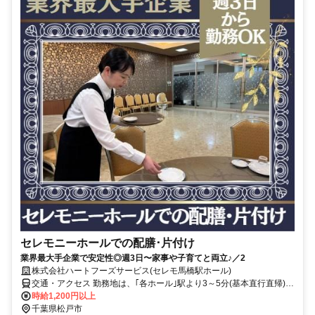
セレモニーホールでの配膳･片付け
業界最大手企業で安定性◎週3日〜家事や子育てと両立♪／2
株式会社ハートフーズサービス(セレモ馬橋駅ホール)
交通・アクセス 勤務地は、｢各ホール｣駅より3～5分(基本直行直帰)の
駅近現場多数
時給1,200円以上
千葉県松戸市