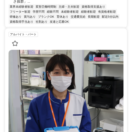
さ抜群」...
業界未経験者歓迎
変形労働時間制
主婦・主夫歓迎
資格取得支援あり
フリーター歓迎
学歴不問
経験不問
未経験者歓迎
経験者歓迎
有資格者歓迎
研修あり
賞与あり
ブランクOK
育休あり
交通費支給
長期歓迎
駅近5分以内
資格取得手当あり
社割あり
友達と応募OK
アルバイト・パート