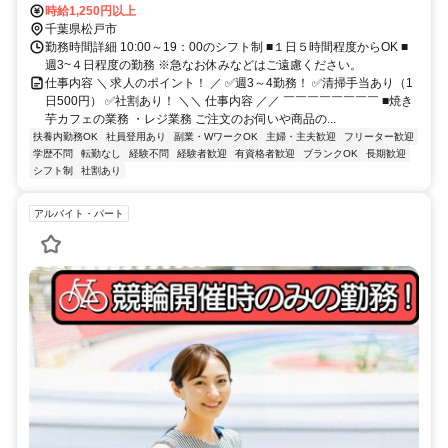
時給1,250円以上
千葉県松戸市
勤務時間詳細 10:00～19：00のシフト制 ■１日５時間程度からOK ■
週3~４日程度の勤務 ※急なお休みなどはご遠慮ください。
仕事内容 ＼ 求人のポイント！ ／ ✅週3～4勤務！ ✅清掃手当あり（1
日500円） ✅社割あり！ ＼＼ 仕事内容 ／／ ￣￣￣￣￣￣￣￣ ■焼き
芋カフェの業務 ・レジ業務 ご注文のお伺いや商品の...
扶養内勤務OK
社員登用あり
副業・WワークOK
主婦・主夫歓迎
フリーター歓迎
学歴不問
転勤なし
経験不問
経験者歓迎
有資格者歓迎
ブランクOK
長期歓迎
シフト制
社割あり
アルバイト・パート