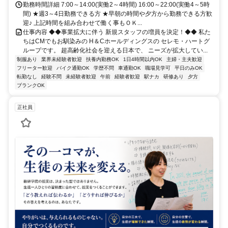
勤務時間詳細 7:00～14:00(実働2～4時間) 16:00～22:00(実働4～5時
間) ★週3～4日勤務できる方 ★早朝の時間や夕方から勤務できる方歓
迎♪ 上記時間を組み合わせて働く事もＯＫ...
仕事内容 ◆◆事業拡大に伴う 新規スタッフの増員を決定！◆◆ 私た
ちはCMでもお馴染みの H＆Cホールディングスの セレモ・ハートグ
ループです。 超高齢化社会を迎える日本で、 ニーズが拡大してい...
制服あり
業界未経験者歓迎
扶養内勤務OK
1日4時間以内OK
主婦・主夫歓迎
フリーター歓迎
バイク通勤OK
学歴不問
車通勤OK
職場見学可
平日のみOK
転勤なし
経験不問
未経験者歓迎
午前
経験者歓迎
駅ナカ
研修あり
夕方
ブランクOK
正社員