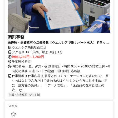
調剤事務
未経験・無資格可☆店舗多数【ウエルシアで働くパート求人】ドラッグ
ストアの調剤事務
ウエルシア馬橋駅西口店
アクセス JR「馬橋」駅より徒歩1分
時給1,240円～1,260円
千葉県松戸市
時間帯 朝、昼、夕方・夜 勤務曜日・時間 9:00～20:00の間で1日6～8
時間の勤務 ☆週3～5日の勤務 ※勤務曜日応相談
仕事情報 ● 仕事内容 お客様とのコミュニケーションも多いので、 座
りっぱなしで入力だけで終わるのはイヤ！ という方におすすめ。主
に「処方箋の受付」、 「データ管理」、「医薬品の在庫管理と発
注」 な...
主婦・主夫歓迎
シフト制
正社員