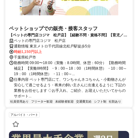
ペットショップでの販売・接客スタッフ
【ペットの専門店コジマ 松戸店】【経験不問・資格不問】【育児／家
事と両立するママさんパパさん活躍中 家庭都合休も相談OKです】
ペットの専門店コジマ 松戸店
通勤情報 東京メトロ千代田線北松戸駅徒歩5分
時給1,150円以上
千葉県松戸市
勤務時間 09:00〜18:00（実働：8.0時間、休憩：60分） 【勤務時間
補足】 【実働8時間】 ・9：00～18：00 （1時間休憩） ・10：00～
19：00 （1時間休憩） ・11：00～...
仕事内容 ペット専門店にて、ワンちゃんネコちゃん・小動物さんが
安心して過ごせるよう・将来の飼い主さんに出逢えるように 下記の
業務をお任せします ◇お手入れ、ご紹介、お迎えいただいてからの
サポート...
社員登用あり
フリーター歓迎
未経験者歓迎
交通費支給
シフト制
社割あり
アルバイト・パート