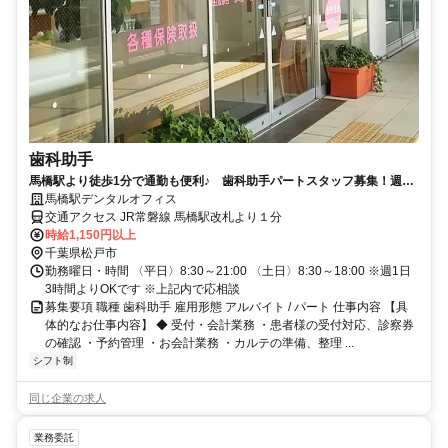
歯科助手
馬橋駅より徒歩1分で通勤も便利♪ 歯科助手パートスタッフ募集！週1
日～、1日3時間～OK！
馬橋駅デンタルオフィス
交通アクセス JR常磐線 馬橋駅改札より１分
時給1,150円以上
千葉県松戸市
勤務曜日・時間 〈平日〉8:30～21:00 〈土日〉8:30～18:00 ※週1日
3時間よりOKです ※上記内で応相談
募集要項 職種 歯科助手 雇用形態 アルバイト / パート 仕事内容 【具
体的なお仕事内容】 ◆ 受付・会計業務 ・患者様の受付対応、診察券
の確認 ・予約管理 ・お会計業務 ・カルテの準備、整理 ...
シフト制
同じ企業の求人
業務委託