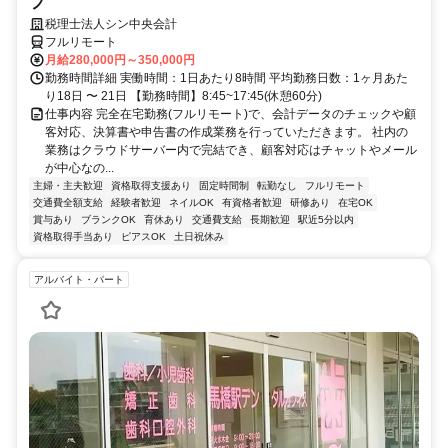
フ
税理士法人シン中央会計
フルリモート
月給280,000円～350,000円
勤務時間詳細 実働時間：1日あたり8時間 平均勤務日数：1ヶ月あた
り18日 〜 21日 【勤務時間】8:45~17:45(休憩60分)
仕事内容 完全在宅勤務(フルリモート)で、会計データのチェックや顧
客対応、決算書や申告書の作成業務を行っていただきます。 社内の
業務はクラウドサーバー内で完結でき、顧客対応はチャットやメール
が中心なの...
主婦・主夫歓迎
資格取得支援あり
固定時間制
転勤なし
フルリモート
交通費全額支給
経験者歓迎
ネイルOK
有資格者歓迎
研修あり
在宅OK
賞与あり
ブランクOK
育休あり
交通費支給
長期歓迎
駅近5分以内
資格取得手当あり
ピアスOK
土日祝休み
アルバイト・パート