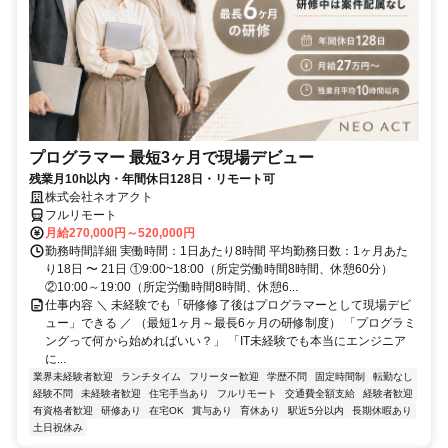
プログラマー 最短3ヶ月で現場デビュー
残業月10h以内・年間休日128日・リモート可
株式会社ネオアクト
フルリモート
月給270,000円～520,000円
勤務時間詳細 実働時間：1日あたり8時間 平均勤務日数：1ヶ月あた
り18日 〜 21日 ①9:00~18:00（所定労働時間8時間、休憩60分）
②10:00～19:00（所定労働時間8時間、休憩6...
仕事内容 ＼ 未経験でも「研修修了後はプログラマーとして現場デビ
ュー」できる ／ （最短1ヶ月～最長6ヶ月の研修制度） 「プログラミ
ングって何から始めればいい？」 「IT未経験でも本当にエンジニア
に...
業界未経験者歓迎
ランチタイム
フリーター歓迎
学歴不問
固定時間制
転勤なし
経験不問
未経験者歓迎
住宅手当あり
フルリモート
交通費全額支給
経験者歓迎
有資格者歓迎
研修あり
在宅OK
賞与あり
育休あり
駅近5分以内
長期休暇あり
土日祝休み