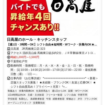
日高屋のホール・キッチンスタッフ
【週1日・3時間～OK】シフト自由★短時間・Wワーク・扶養内OK★食
事補助あり
日高屋 JR馬橋東口店-323
アクセス 流鉄流山線 馬橋東口徒歩約2分、ＪＲ常磐線/東京メトロ千
代田線 馬橋東口徒歩約2分、ＪＲ常磐線/東京メトロ千代田線 北松戸
時給1,200円～1,500円
東口徒歩約18分
千葉県松戸市
勤務時間 ・勤務曜日：月・火・水・木・金・土・日・祝 ・勤務時
間： [1] 10:00～14:00 [2] 14:00～17:00 [3] 17:00～22:00 ・最低勤務
日数（週）：1日 ―...
仕事内容 《お仕事詳細》 *=========================* ＜新着＞
店舗スタッフ大募集！ ★未経験・ブランクOK！友達と応募OK！ ★
シフト自由度高め！プライベート充実！ *=...
制服あり
扶養内勤務OK
社員登用あり
週1日からOK
副業・WワークOK
1日4時間以内OK
主婦・主夫歓迎
フリーター歓迎
シフト自由
学歴不問
学生歓迎
転勤なし
未経験者歓迎
午前
経験者歓迎
研修あり
夕方
ブランクOK
オープニングスタッフ
交通費支給