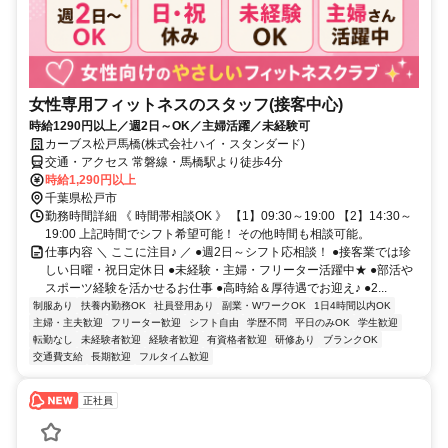
女性専用フィットネスのスタッフ(接客中心)
時給1290円以上／週2日～OK／主婦活躍／未経験可
カーブス松戸馬橋(株式会社ハイ・スタンダード)
交通・アクセス 常磐線・馬橋駅より徒歩4分
時給1,290円以上
千葉県松戸市
勤務時間詳細 《 時間帯相談OK 》 【1】09:30～19:00 【2】14:30～
19:00 上記時間でシフト希望可能！ その他時間も相談可能。
仕事内容 ＼ ここに注目♪ ／ ●週2日～シフト応相談！ ●接客業では珍
しい日曜・祝日定休日 ●未経験・主婦・フリーター活躍中★ ●部活や
スポーツ経験を活かせるお仕事 ●高時給＆厚待遇でお迎え♪ ●2...
制服あり
扶養内勤務OK
社員登用あり
副業・WワークOK
1日4時間以内OK
主婦・主夫歓迎
フリーター歓迎
シフト自由
学歴不問
平日のみOK
学生歓迎
転勤なし
未経験者歓迎
経験者歓迎
有資格者歓迎
研修あり
ブランクOK
交通費支給
長期歓迎
フルタイム歓迎
正社員