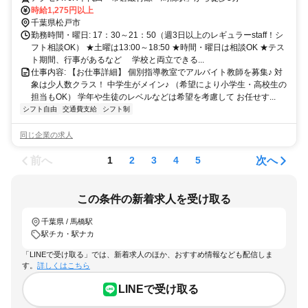
時給1,275円以上
千葉県松戸市
勤務時間・曜日: 17：30～21：50（週3日以上のレギュラーstaff！シ
フト相談OK） ★土曜は13:00～18:50 ★時間・曜日は相談OK ★テス
ト期間、行事があるなど 学校と両立できる...
仕事内容: 【お仕事詳細】 個別指導教室でアルバイト教師を募集♪ 対
象は少人数クラス！ 中学生がメイン♪ （希望により小学生・高校生の
担当もOK） 学年や生徒のレベルなどは希望を考慮して お任せす...
シフト自由
交通費支給
シフト制
同じ企業の求人
前へ
次へ
1
2
3
4
5
この条件の新着求人を受け取る
千葉県 / 馬橋駅
駅チカ・駅ナカ
「LINEで受け取る」では、新着求人のほか、おすすめ情報なども配信しま
す。
詳しくはこちら
LINEで受け取る