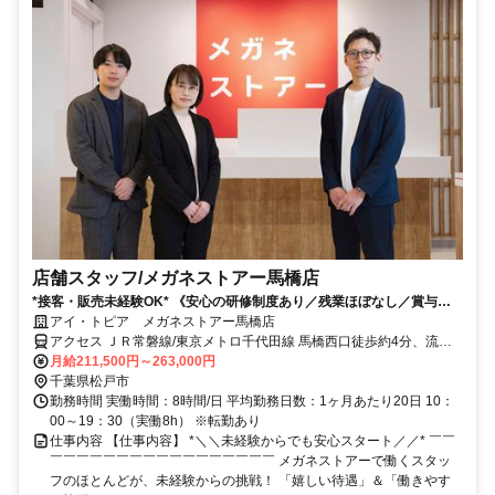
店舗スタッフ/メガネストアー馬橋店
*接客・販売未経験OK* 《安心の研修制度あり／残業ほぼなし／賞与年2
回／インセンティブあり》
アイ・トピア メガネストアー馬橋店
アクセス ＪＲ常磐線/東京メトロ千代田線 馬橋西口徒歩約4分、流鉄
流山線 馬橋西口徒歩約4分、ＪＲ常磐線/東京メトロ千代田線 北松戸
月給211,500円～263,000円
西口徒歩約20分
千葉県松戸市
勤務時間 実働時間：8時間/日 平均勤務日数：1ヶ月あたり20日 10：
00～19：30（実働8h） ※転勤あり
仕事内容 【仕事内容】 *＼＼未経験からでも安心スタート／／* ￣￣
￣￣￣￣￣￣￣￣￣￣￣￣￣￣￣￣￣ メガネストアーで働くスタッ
フのほとんどが、未経験からの挑戦！ 「嬉しい待遇」＆「働きやす