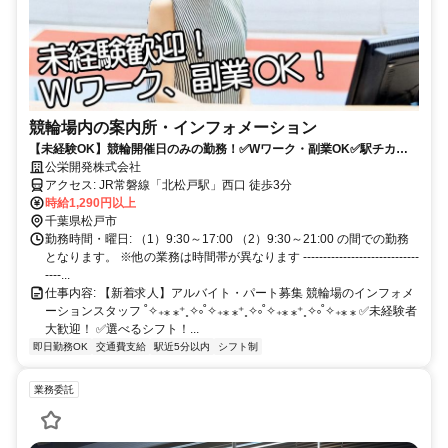
競輪場内の案内所・インフォメーション
【未経験OK】競輪開催日のみの勤務！✅Wワーク・副業OK✅駅チカ徒
歩3分✅シフト自由✅交通費支給
公栄開発株式会社
アクセス: JR常磐線「北松戸駅」西口 徒歩3分
時給1,290円以上
千葉県松戸市
勤務時間・曜日: （1）9:30～17:00 （2）9:30～21:00 の間での勤務
となります。 ※他の業務は時間帯が異なります -----------------------------
----...
仕事内容: 【新着求人】アルバイト・パート募集 競輪場のインフォメ
ーションスタッフ ˚✧₊⁎ ⁎⁺˳✧༚˚✧₊⁎ ⁎⁺˳✧༚˚✧₊⁎ ⁎⁺˳✧༚˚✧₊⁎ ⁎ ✅️未経験者
大歓迎！ ✅️選べるシフト！...
即日勤務OK
交通費支給
駅近5分以内
シフト制
業務委託