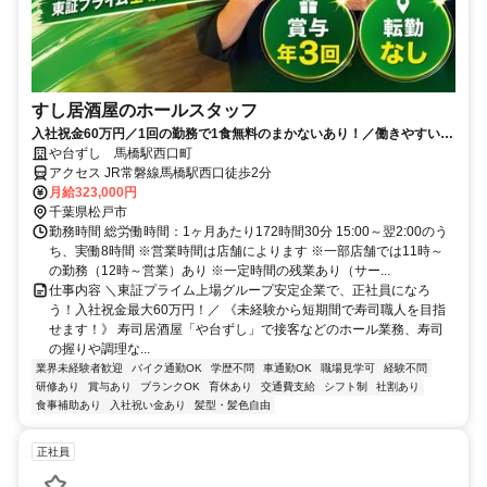
すし居酒屋のホールスタッフ
入社祝金60万円／1回の勤務で1食無料のまかないあり！／働きやすい環
境づくりに力を入れています◎
や台ずし 馬橋駅西口町
アクセス JR常磐線馬橋駅西口徒歩2分
月給323,000円
千葉県松戸市
勤務時間 総労働時間：1ヶ月あたり172時間30分 15:00～翌2:00のう
ち、実働8時間 ※営業時間は店舗によります ※一部店舗では11時～
の勤務（12時～営業）あり ※一定時間の残業あり（サー...
仕事内容 ＼東証プライム上場グループ安定企業で、正社員になろ
う！入社祝金最大60万円！／ 《未経験から短期間で寿司職人を目指
せます！》 寿司居酒屋「や台ずし」で接客などのホール業務、寿司
の握りや調理な...
業界未経験者歓迎
バイク通勤OK
学歴不問
車通勤OK
職場見学可
経験不問
研修あり
賞与あり
ブランクOK
育休あり
交通費支給
シフト制
社割あり
食事補助あり
入社祝い金あり
髪型・髪色自由
正社員