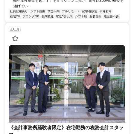
働生産性革命を起こす」をミッションに掲げ、前年比300%の成長を
遂げてい...
社員登用あり
シフト自由
学歴不問
フルリモート
経験者歓迎
研修あり
在宅OK
ブランクOK
長期歓迎
駅近5分以内
シフト制
服装自由
履歴書不要
正社員
《会計事務所経験者限定》在宅勤務の税務会計スタッ