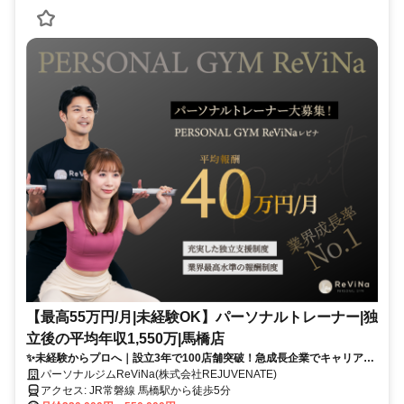
【最高55万円/月|未経験OK】パーソナルトレーナー|独
立後の平均年収1,550万|馬橋店
✨未経験からプロへ｜設立3年で100店舗突破！急成長企業でキャリアア
ップ
パーソナルジムReViNa(株式会社REJUVENATE)
アクセス: JR常磐線 馬橋駅から徒歩5分