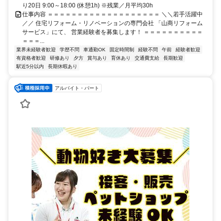
り20日 9:00～18:00 (休憩1h) ※残業／月平均30h
仕事内容 ＝＝＝＝＝＝＝＝＝＝＝＝＝＝＝＝＝＝＝ ＼＼若手活躍中
／／ 住宅リフォーム・リノベーションの専門会社 「山商リフォーム
サービス」にて、 営業経験者を募集します！ ＝＝＝＝＝＝＝＝＝＝
＝＝＝...
業界未経験者歓迎
学歴不問
車通勤OK
固定時間制
経験不問
午前
経験者歓迎
有資格者歓迎
研修あり
夕方
賞与あり
育休あり
交通費支給
長期歓迎
駅近5分以内
長期休暇あり
アルバイト・パート