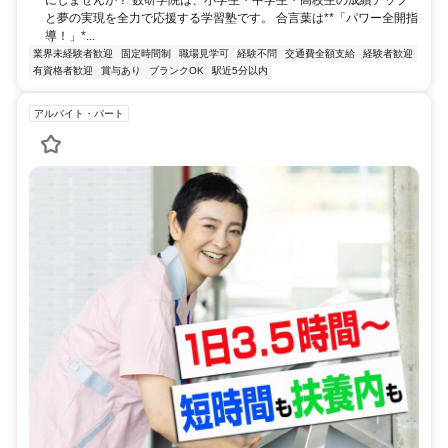
にしませんか？ 数研学院は、小学生・中学生・高校生の成績アップ
と夢の実現を全力で応援する学習塾です。 合言葉は**「パワー全開指
導！」*...
業界未経験者歓迎
固定時間制
職場見学可
経験不問
交通費全額支給
経験者歓迎
有資格者歓迎
賞与あり
ブランクOK
駅近5分以内
アルバイト・パート