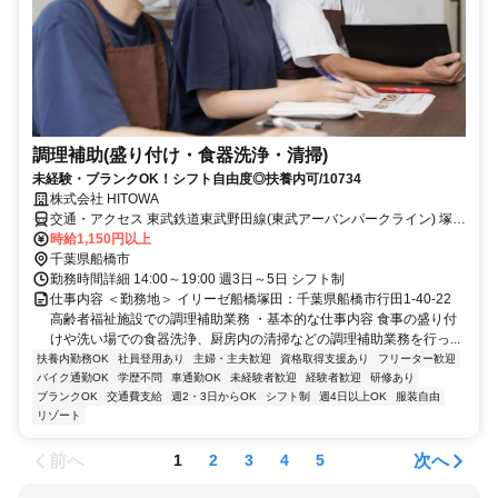
調理補助(盛り付け・食器洗浄・清掃)
未経験・ブランクOK！シフト自由度◎扶養内可/10734
株式会社 HITOWA
交通・アクセス 東武鉄道東武野田線(東武アーバンパークライン) 塚田
東武野田線「塚田駅」/徒歩5分
時給1,150円以上
千葉県船橋市
勤務時間詳細 14:00～19:00 週3日～5日 シフト制
仕事内容 ＜勤務地＞ イリーゼ船橋塚田：千葉県船橋市行田1-40-22
高齢者福祉施設での調理補助業務 ・基本的な仕事内容 食事の盛り付
けや洗い場での食器洗浄、厨房内の清掃などの調理補助業務を行っ...
扶養内勤務OK
社員登用あり
主婦・主夫歓迎
資格取得支援あり
フリーター歓迎
バイク通勤OK
学歴不問
車通勤OK
未経験者歓迎
経験者歓迎
研修あり
ブランクOK
交通費支給
週2・3日からOK
シフト制
週4日以上OK
服装自由
リゾート
前へ
次へ
1
2
3
4
5