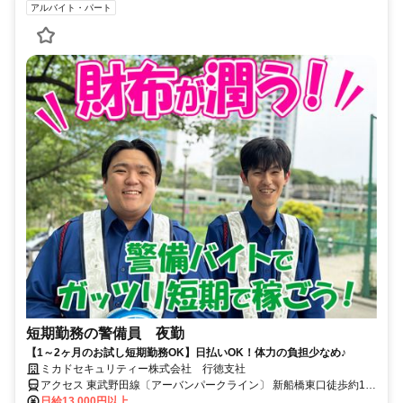
アルバイト・パート
短期勤務の警備員 夜勤
【1～2ヶ月のお試し短期勤務OK】日払いOK！体力の負担少なめ♪
ミカドセキュリティー株式会社 行徳支社
アクセス 東武野田線〔アーバンパークライン〕 新船橋東口徒歩約11
分、京成本線 海神徒歩約14分、東葉高速線 東海神T4口徒歩約17分
日給13,000円以上