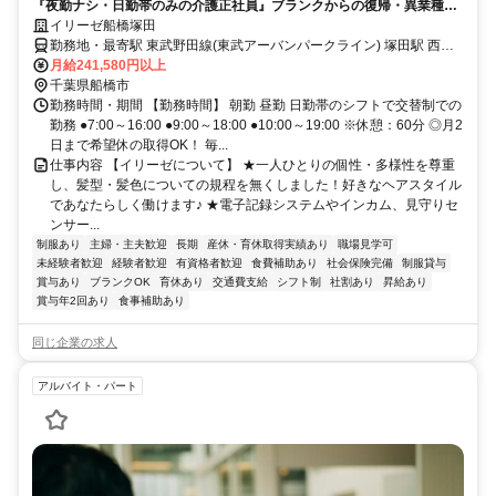
『夜勤ナシ・日勤帯のみの介護正社員』ブランクからの復帰・異業種か
らの転職も大歓迎です！
イリーゼ船橋塚田
勤務地・最寄駅 東武野田線(東武アーバンパークライン) 塚田駅 西口
徒歩5 分
月給241,580円以上
千葉県船橋市
勤務時間・期間 【勤務時間】 朝勤 昼勤 日勤帯のシフトで交替制での
勤務 ●7:00～16:00 ●9:00～18:00 ●10:00～19:00 ※休憩：60分 ◎月2
日まで希望休の取得OK！ 毎...
仕事内容 【イリーゼについて】 ★一人ひとりの個性・多様性を尊重
し、髪型・髪色についての規程を無くしました！好きなヘアスタイル
であなたらしく働けます♪ ★電子記録システムやインカム、見守りセ
ンサー...
制服あり
主婦・主夫歓迎
長期
産休・育休取得実績あり
職場見学可
未経験者歓迎
経験者歓迎
有資格者歓迎
食費補助あり
社会保険完備
制服貸与
賞与あり
ブランクOK
育休あり
交通費支給
シフト制
社割あり
昇給あり
賞与年2回あり
食事補助あり
同じ企業の求人
アルバイト・パート