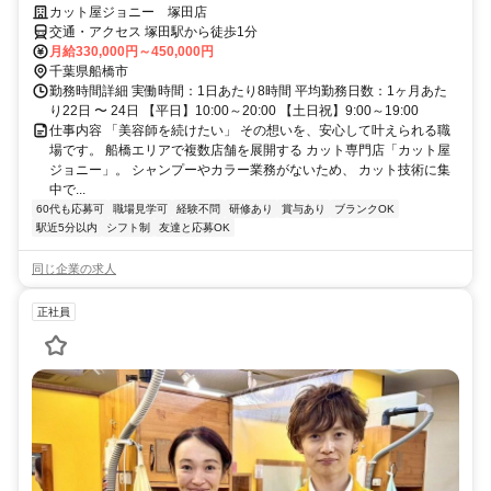
カット屋ジョニー 塚田店
交通・アクセス 塚田駅から徒歩1分
月給330,000円～450,000円
千葉県船橋市
勤務時間詳細 実働時間：1日あたり8時間 平均勤務日数：1ヶ月あた
り22日 〜 24日 【平日】10:00～20:00 【土日祝】9:00～19:00
仕事内容 「美容師を続けたい」 その想いを、安心して叶えられる職
場です。 船橋エリアで複数店舗を展開する カット専門店「カット屋
ジョニー」。 シャンプーやカラー業務がないため、 カット技術に集
中で...
60代も応募可
職場見学可
経験不問
研修あり
賞与あり
ブランクOK
駅近5分以内
シフト制
友達と応募OK
同じ企業の求人
正社員