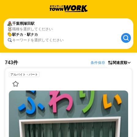
千葉県
塚田駅
職種を選択してください
駅チカ・駅ナカ
キーワードを選択してください
743件
条件保存
関連度順
アルバイト・パート