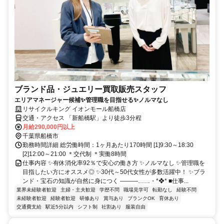
ブランド品・ジュエリー買取販売スタッフ
エリアマネージャー候補✨管理職を目指せる✨ノルマなし
リサイクルキング イオンモール船橋店
交通・アクセス 「新船橋駅」より徒歩3分程
月給290,000円以上
千葉県船橋市
勤務時間詳細 総労働時間：1ヶ月あたり170時間 [1]9:30～18:30
[2]12:00～21:00 ＊交代制 ＊実働8時間
仕事内容 ✨有休消化率92％で安心の働き方 ✨ノルマなし ✨管理職を
目指したい方にオススメ◎ ✨30代～50代女性が多数活躍中！ ✨ブラ
ンド・宝石の知識が自然に身につく ―――……・*❖* ■仕事...
業界未経験者歓迎
主婦・主夫歓迎
学歴不問
職場見学可
転勤なし
経験不問
未経験者歓迎
経験者歓迎
研修あり
賞与あり
ブランクOK
育休あり
交通費支給
駅近5分以内
シフト制
社割あり
服装自由