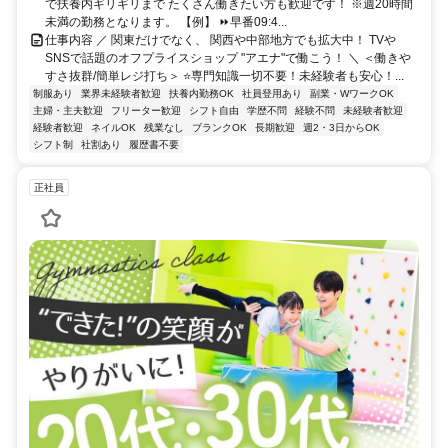
で扶養内ギリギリまで たくさん働きたい方も歓迎です！ ※週20時間
未満の勤務となります。 【例】 ⏩早番09:4...
仕事内容 ／ 関東だけでなく、 関西や中部地方でも拡大中！ TVや
SNSで話題のオフプライスショップ "アエナ"で働こう！ ＼ ＜働きや
すさ抜群/簡単レジ打ち＞ ⭐専門知識一切不要！未経験者も安心！...
制服あり
業界未経験者歓迎
扶養内勤務OK
社員登用あり
副業・WワークOK
主婦・主夫歓迎
フリーター歓迎
シフト自由
学歴不問
経験不問
未経験者歓迎
経験者歓迎
ネイルOK
残業なし
ブランクOK
長期歓迎
週2・3日からOK
シフト制
社割あり
履歴書不要
正社員