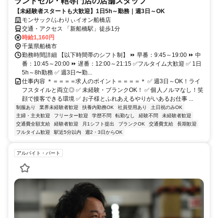
ランドセル・鞄専門店の店舗スタッフ
【未経験者スタートも大歓迎】1日5h～勤務｜週3日～OK
モンサック/ふわりぃイオン船橋店
交通・アクセス 「新船橋駅」徒歩1分
時給1,160円
千葉県船橋市
勤務時間詳細 【以下時間帯のシフト制】 ⏩ 早番：9:45～19:00 ⏩ 中
番：10:45～20:00 ⏩ 遅番：12:00～21:15 ✅フルタイム大歓迎 ✅ 1日
5h～8h勤務 ✅ 週3日〜勤...
仕事内容 ＊＝＝＝＝求人のポイント＝＝＝＝＊ ✅ 週3日～OK！ライ
フスタイルと両立◎ ✅ 未経験・ブランクOK！ ✅ 個人ノルマなし！笑
顔で接客できる環境 ✅ お子様とふれあえるやりがいあるお仕事 ...
制服あり
業界未経験者歓迎
扶養内勤務OK
社員登用あり
土日祝のみOK
主婦・主夫歓迎
フリーター歓迎
学歴不問
転勤なし
経験不問
未経験者歓迎
交通費全額支給
経験者歓迎
月1シフト提出
ブランクOK
交通費支給
長期歓迎
フルタイム歓迎
駅近5分以内
週2・3日からOK
アルバイト・パート