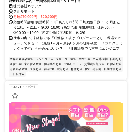
残業月10h以内・年間休日128日・リモート可
株式会社ネオアクト
フルリモート
月給270,000円～520,000円
勤務時間詳細 実働時間：1日あたり8時間 平均勤務日数：1ヶ月あた
り18日 〜 21日 ①9:00~18:00（所定労働時間8時間、休憩60分）
②10:00～19:00（所定労働時間8時間、休憩6...
仕事内容 ＼ 未経験でも「研修修了後はプログラマーとして現場デビ
ュー」できる ／ （最短1ヶ月～最長6ヶ月の研修制度） 「プログラミ
ングって何から始めればいい？」 「IT未経験でも本当にエンジニア
に...
業界未経験者歓迎
ランチタイム
フリーター歓迎
学歴不問
固定時間制
転勤なし
経験不問
未経験者歓迎
住宅手当あり
フルリモート
交通費全額支給
経験者歓迎
有資格者歓迎
研修あり
在宅OK
賞与あり
育休あり
駅近5分以内
長期休暇あり
土日祝休み
アルバイト・パート