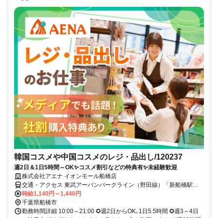
韓国コスメや中国コスメのレジ・品出し/120237
週2日＆1日5時間～OK✨コスメ割引などの特典有✨未経験歓迎
株式会社アエナ イオンモール船橋店
交通・アクセス 東武アーバンパークライン（野田線）「新船橋駅」
より徒歩1分
時給1,140円～1,440円
千葉県船橋市
勤務時間詳細 10:00～21:00 ✪週2日からOK､1日5.5時間 ✪週3～4日