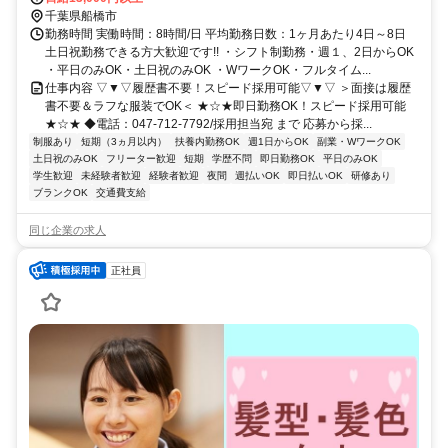
千葉県船橋市
勤務時間 実働時間：8時間/日 平均勤務日数：1ヶ月あたり4日～8日
土日祝勤務できる方大歓迎です!! ・シフト制勤務・週１、2日からOK
・平日のみOK・土日祝のみOK ・WワークOK・フルタイム...
仕事内容 ▽▼▽履歴書不要！スピード採用可能▽▼▽ ＞面接は履歴
書不要＆ラフな服装でOK＜ ★☆★即日勤務OK！スピード採用可能
★☆★ ◆電話：047-712-7792/採用担当宛 まで 応募から採...
制服あり
短期（3ヵ月以内）
扶養内勤務OK
週1日からOK
副業・WワークOK
土日祝のみOK
フリーター歓迎
短期
学歴不問
即日勤務OK
平日のみOK
学生歓迎
未経験者歓迎
経験者歓迎
夜間
週払いOK
即日払いOK
研修あり
ブランクOK
交通費支給
同じ企業の求人
正社員