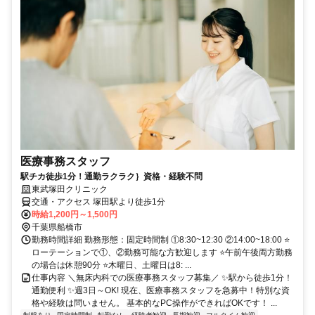
医療事務スタッフ
駅チカ徒歩1分！通勤ラクラク｝資格・経験不問
東武塚田クリニック
交通・アクセス 塚田駅より徒歩1分
時給1,200円～1,500円
千葉県船橋市
勤務時間詳細 勤務形態：固定時間制 ①8:30~12:30 ②14:00~18:00 ⭐
ローテーションで①、②勤務可能な方歓迎します ⭐午前午後両方勤務
の場合は休憩90分 ⭐木曜日、土曜日は8: ...
仕事内容 ＼無床内科での医療事務スタッフ募集／ ✨駅から徒歩1分！
通勤便利 ✨週3日～OK! 現在、医療事務スタッフを急募中！特別な資
格や経験は問いません。 基本的なPC操作ができればOKです！ ...