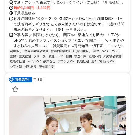
交通・アクセス 東武アーバンパークライン（野田線）「新船橋駅」
より徒歩1分
時給1,140円～1,440円
千葉県船橋市
勤務時間詳細 10:00～21:00 ✪週2日からOK､1日5.5時間 ✪週3～4日
で扶養内ギリギリまで たくさん働きたい方も歓迎です！ ※週20時間
未満の勤務となります。 【例】 ⏩早番09:4...
仕事内容 ／ 関東だけでなく、 関西や中部地方でも拡大中！ TVや
SNSで話題のオフプライスショップ "アエナ"で働こう！ ＼ ＜働きや
すさ抜群✨人気コスメ・雑貨販売＞ ⭐専門知識一切不要！ノルマな...
制服あり
業界未経験者歓迎
扶養内勤務OK
社員登用あり
副業・WワークOK
主婦・主夫歓迎
フリーター歓迎
シフト自由
学歴不問
経験不問
未経験者歓迎
経験者歓迎
ネイルOK
残業なし
ブランクOK
長期歓迎
週2・3日からOK
シフト制
社割あり
履歴書不要
正社員