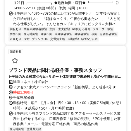
り21日 ┏━━━━━━┓ ◆勤務時間・曜日◆ ┗━━━━━━┛ ⏰
14:00〜22:00（実働7時間） 休憩1時間（18:00...
仕事内容 ＼40代〜70代の幅広い世代が活躍中✨／ 「定年後も安定し
た月給がほしい」 「朝はゆっくり、午後から働きたい！」 「人と関
わる仕事がしたい」 そんなセカンドキャリアにピッタリ⭐ 大和ハ...
制服あり
業界未経験者歓迎
主婦・主夫歓迎
60代も応募可
フリーター歓迎
学歴不問
固定時間制
経験不問
未経験者歓迎
経験者歓迎
夜間
有資格者歓迎
研修あり
夕方
ブランクOK
交通費支給
長期歓迎
駅近5分以内
派遣社員
ブランド製品に関わる軽作業・事務スタッフ
✨平日のみ＆残業少なめ♪サポート体制抜群で未経験も安心✨年間休日
120日⭐20～50代女性活躍中！
澁澤コネクト株式会社
アクセス: 東武アーバンパークライン「新船橋駅」より徒歩3分 ★自
転車通勤可能！（駐輪場完備）
時給1,360円
千葉県船橋市
勤務時間・曜日: 【月～金】 ⏰9：30～18：00（実働7.5時間／休憩1
時間） ★残業少なめ♪（月15時間程度）
仕事内容: ✨有名ブランド製品に関する アフターセールスサービス業
務✨ お任せするのは、 ❒事務作業 └修理の見積り └PCを使用した事
務作業 └メール・電話対応 ❒軽作業 └商品の検品作業 ...
固定時間制
交通費支給