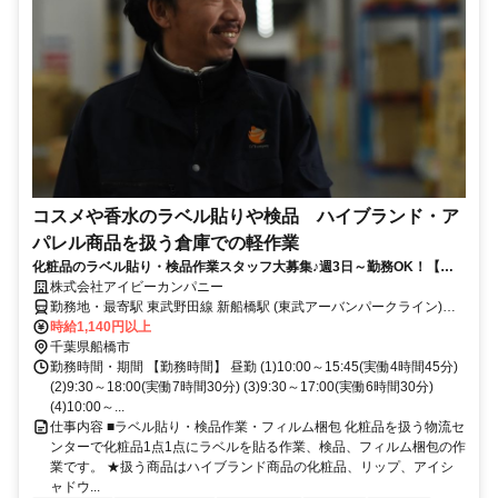
コスメや香水のラベル貼りや検品 ハイブランド・ア
パレル商品を扱う倉庫での軽作業
化粧品のラベル貼り・検品作業スタッフ大募集♪週3日～勤務OK！【駅
チカ人気・未経験OK】
株式会社アイビーカンパニー
勤務地・最寄駅 東武野田線 新船橋駅 (東武アーバンパークライン)よ
り徒歩5分 東葉高速鉄道 東海神駅 より徒歩15分 ※駅前にはイオンが
時給1,140円以上
あるので、お仕事帰りの夕飯のお買い物などにも便利です♪
千葉県船橋市
勤務時間・期間 【勤務時間】 昼勤 (1)10:00～15:45(実働4時間45分)
(2)9:30～18:00(実働7時間30分) (3)9:30～17:00(実働6時間30分)
(4)10:00～...
仕事内容 ■ラベル貼り・検品作業・フィルム梱包 化粧品を扱う物流セ
ンターで化粧品1点1点にラベルを貼る作業、検品、フィルム梱包の作
業です。 ★扱う商品はハイブランド商品の化粧品、リップ、アイシ
ャドウ...