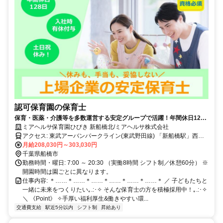
認可保育園の保育士
保育・医薬・介護等を多数運営する安定グループで活躍！年間休日128
日以上／手厚い福利厚生あり
ミアヘルサ保育園ひびき 新船橋北/ミアヘルサ株式会社
アクセス: 東武アーバンパークライン(東武野田線) 「新船橋駅」西口
／東口 徒歩3分
月給208,030円～303,030円
千葉県船橋市
勤務時間・曜日: 7:00 ～ 20:30 （実働8時間 シフト制／休憩60分） ※
開園時間は園ごとに異なります。
仕事内容: ＊……＊……＊……＊……＊……＊……＊ ／ 子どもたちと
一緒に未来をつくりたい｡.:･✧ そんな保育士の方を積極採用中！｡.:･✧
＼ 《Point》 ✧手厚い福利厚生&働きやすい環...
交通費支給
駅近5分以内
シフト制
昇給あり