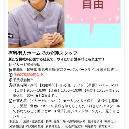
有料老人ホームでの介護スタッフ
新たな挑戦を応援する社風で、やりたい介護を叶えられます！
イリーゼ船橋塚田
勤務地・最寄駅 東武野田線(東武アーバンパークライン) 塚田駅 西口
徒歩5 分
月給275,580円以上
千葉県船橋市
勤務時間・期間 【勤務時間】 その他、シフト 【早番】7:00～16:00
【日勤】9:00～18:00 【遅番】10:00～19:00 【夜勤】16:30～翌9:30
※休憩：60分 ★月2日まで...
仕事内容 【イリーゼについて】 ★一人ひとりの個性・多様性を尊重
し、髪型・髪色についての規程を無くしました！好きなヘアスタイル
であなたらしく働けます♪ ★電子記録システムやインカム、見守りセ
ンサー...
制服あり
主婦・主夫歓迎
長期
産休・育休取得実績あり
職場見学可
転勤なし
経験者歓迎
有資格者歓迎
食費補助あり
社会保険完備
制服貸与
賞与あり