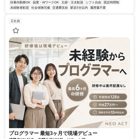
扶養内勤務OK
副業・WワークOK
主婦・主夫歓迎
シフト自由
固定時間制
未経験者歓迎
社会保険完備
交通費支給
駅近5分以内
履歴書不要
正社員
プログラマー 最短3ヶ月で現場デビュー