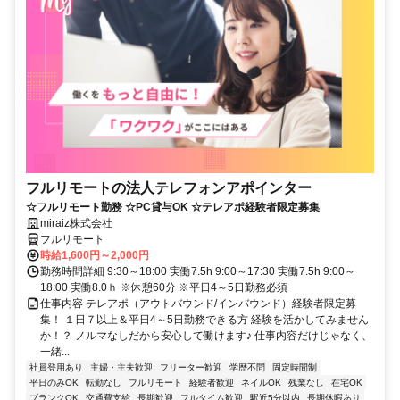
フルリモートの法人テレフォンアポインター
☆フルリモート勤務 ☆PC貸与OK ☆テレアポ経験者限定募集
miraiz株式会社
フルリモート
時給1,600円～2,000円
勤務時間詳細 9:30～18:00 実働7.5h 9:00～17:30 実働7.5h 9:00～
18:00 実働8.0ｈ ※休憩60分 ※平日4～5日勤務必須
仕事内容 テレアポ（アウトバウンド/インバウンド）経験者限定募
集！ １日７以上＆平日4～5日勤務できる方 経験を活かしてみません
か！？ ノルマなしだから安心して働けます♪ 仕事内容だけじゃなく、
一緒...
社員登用あり
主婦・主夫歓迎
フリーター歓迎
学歴不問
固定時間制
平日のみOK
転勤なし
フルリモート
経験者歓迎
ネイルOK
残業なし
在宅OK
ブランクOK
交通費支給
長期歓迎
フルタイム歓迎
駅近5分以内
長期休暇あり