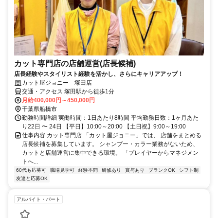
カット専門店の店舗運営(店長候補)
店長経験やスタイリスト経験を活かし、さらにキャリアアップ！
カット屋ジョニー 塚田店
交通・アクセス 塚田駅から徒歩1分
月給400,000円～450,000円
千葉県船橋市
勤務時間詳細 実働時間：1日あたり8時間 平均勤務日数：1ヶ月あた
り22日 〜 24日 【平日】10:00～20:00 【土日祝】9:00～19:00
仕事内容 カット専門店 「カット屋ジョニー」では、 店舗をまとめる
店長候補を募集しています。 シャンプー・カラー業務がないため、
カットと店舗運営に集中できる環境。 「プレイヤーからマネジメン
トへ...
60代も応募可
職場見学可
経験不問
研修あり
賞与あり
ブランクOK
シフト制
友達と応募OK
アルバイト・パート