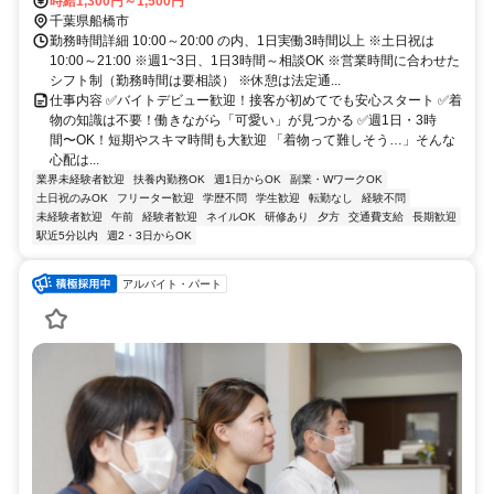
時給1,300円～1,500円
千葉県船橋市
勤務時間詳細 10:00～20:00 の内、1日実働3時間以上 ※土日祝は
10:00～21:00 ※週1~3日、1日3時間～相談OK ※営業時間に合わせた
シフト制（勤務時間は要相談） ※休憩は法定通...
仕事内容 ✅バイトデビュー歓迎！接客が初めてでも安心スタート ✅着
物の知識は不要！働きながら「可愛い」が見つかる ✅週1日・3時
間〜OK！短期やスキマ時間も大歓迎 「着物って難しそう…」そんな
心配は...
業界未経験者歓迎
扶養内勤務OK
週1日からOK
副業・WワークOK
土日祝のみOK
フリーター歓迎
学歴不問
学生歓迎
転勤なし
経験不問
未経験者歓迎
午前
経験者歓迎
ネイルOK
研修あり
夕方
交通費支給
長期歓迎
駅近5分以内
週2・3日からOK
アルバイト・パート