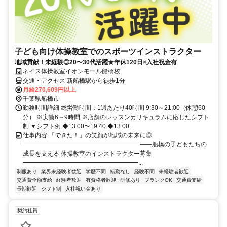
子ども向け体操教室でのスポーツインストラクター
地域貢献！未経験◎20〜30代活躍★年休120日×入社祝金有
ネイス体操教室イオンモール船橋校
交通・アクセス 新船橋駅から徒歩1分
月給270,609円以上
千葉県船橋市
勤務時間詳細 総労働時間：1週あたり40時間 9:30～21:00（休憩60
分） ※実働6～9時間 ※店舗のレッスンカリキュラムに応じたシフト
制 ▼シフト例 ◆13:00〜19:40 ◆13:00...
仕事内容 「できた！」の笑顔が地域の未来に◎
━━━━━━━━━━━━━━━━━━━ ――船橋の子どもたちの
成長を支える 体操教室のインストラクター募集
━━━━━━━━━━━━━━━━━━━...
制服あり
業界未経験者歓迎
学歴不問
転勤なし
経験不問
未経験者歓迎
交通費全額支給
経験者歓迎
有資格者歓迎
研修あり
ブランクOK
交通費支給
長期歓迎
シフト制
入社祝い金あり
契約社員