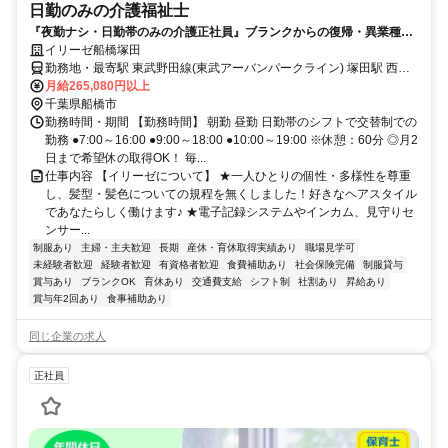
日勤のみの介護福祉士
『夜勤ナシ・日勤帯のみの介護正社員』ブランクからの復帰・異業種か
らの転職も大歓迎です！
イリーゼ船橋塚田
勤務地・最寄駅 東武野田線(東武アーバンパークライン) 塚田駅 西口
徒歩5 分
月給265,080円以上
千葉県船橋市
勤務時間・期間 【勤務時間】 朝勤 昼勤 日勤帯のシフトで交替制での
勤務 ●7:00～16:00 ●9:00～18:00 ●10:00～19:00 ※休憩：60分 ◎月2
日まで希望休の取得OK！ 毎...
仕事内容 【イリーゼについて】 ★一人ひとりの個性・多様性を尊重
し、髪型・髪色についての規程を無くしました！好きなヘアスタイル
であなたらしく働けます♪ ★電子記録システムやインカム、見守りセ
ンサー...
制服あり
主婦・主夫歓迎
長期
産休・育休取得実績あり
職場見学可
未経験者歓迎
経験者歓迎
有資格者歓迎
食費補助あり
社会保険完備
制服貸与
賞与あり
ブランクOK
育休あり
交通費支給
シフト制
社割あり
昇給あり
賞与年2回あり
食事補助あり
同じ企業の求人
正社員