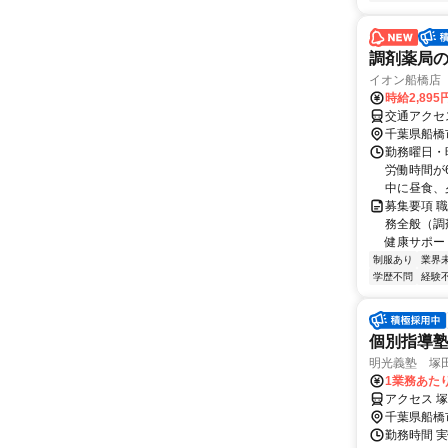
調剤薬局
イオン船橋店
時給2,895
交通アクセ
千葉県船橋
勤務曜日・時
労働時間が
中に昼食、夕
募集要項 職
務全般（調
健康サポート
制服あり
業界
学歴不問
経験
個別指導
明光義塾 塚田駅
1業務あたり
アクセス 
千葉県船橋
勤務時間 実