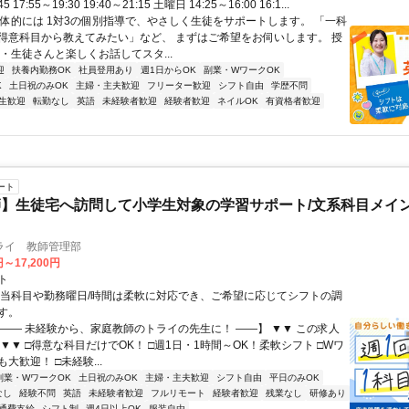
45 17:55～19:30 19:40～21:15 土曜日 14:25～16:00 16:1...
具体的には 1対3の個別指導で、やさしく生徒をサポートします。 「一科
得意科目から教えてみたい」など、 まずはご希望をお伺いします。 授
・生徒さんと楽しくお話してスタ...
迎
扶養内勤務OK
社員登用あり
週1日からOK
副業・WワークOK
K
土日祝のみOK
主婦・主夫歓迎
フリーター歓迎
シフト自由
学歴不問
生歓迎
転勤なし
英語
未経験者歓迎
経験者歓迎
ネイルOK
有資格者歓迎
ート
】生徒宅へ訪問して小学生対象の学習サポート/文系科目メイン
ライ 教師管理部
円～17,200円
ト
担当科目や勤務曜日/時間は柔軟に対応でき、ご希望に応じてシフトの調
す。
【―― 未経験から、家庭教師のトライの先生に！ ――】 ▼▼ この求人
！ ▼▼ □得意な科目だけでOK！ □週1日・1時間～OK！柔軟シフト □Wワ
大歓迎！ □未経験...
副業・WワークOK
土日祝のみOK
主婦・主夫歓迎
シフト自由
平日のみOK
なし
経験不問
英語
未経験者歓迎
フルリモート
経験者歓迎
残業なし
研修あり
通費支給
シフト制
週4日以上OK
服装自由