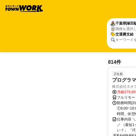
千葉県
塚田
職種を選択
交通費支給
キーワード
814件
正社員
プログラマ
株式会社ネオ
月給270,0
フルリモー
勤務時間詳細
①9:00~
時間、休憩6.
仕事内容 
／ （最短
い？」 「I
業界未経験者歓