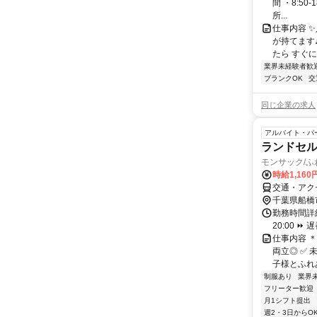
間 ・8:50
所...
仕事内容 
が持てます
たら すぐに
業界未経験者歓
ブランクOK
交
同じ企業の求人
アルバイト・パ
ランドセ
モンサック/
時給1,160
交通・アク
千葉県船橋
勤務時間詳細
20:00 ⏩
仕事内容 
両立◎ ✅ 
子様とふれあ
制服あり
業界
フリーター歓迎
月1シフト提出
週2・3日からO