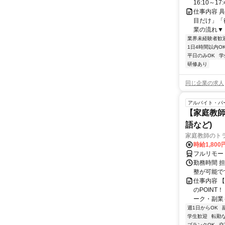
16:10～17:
仕事内容 
目だけ」「
業の流れ▼ 
業界未経験者歓
1日4時間以内O
平日のみOK
学
研修あり
同じ企業の求人
アルバイト・パ
【家庭教師
語など)
家庭教師のト
時給1,800
フルリモー
勤務時間 
整が可能で
仕事内容 
のPOINT
ーク・副業も
週1日からOK
学生歓迎
転勤
ブランクOK
交