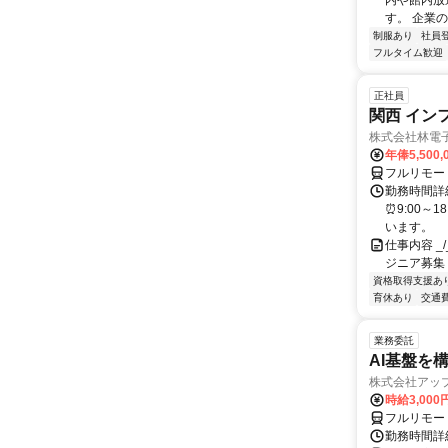
内や館内放
す。 企業
制服あり
社員
フルタイム歓迎
正社員
関西 イン
株式会社林電
年俸5,500,
フルリモー
勤務時間詳細
⏰9:00～
います。
仕事内容 _/_
ジニア募集
資格取得支援あ
育休あり
交通
業務委託
AI基盤を
株式会社アッ
時給3,000
フルリモー
勤務時間詳