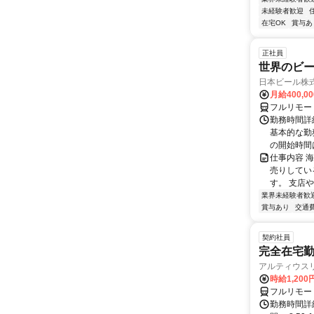
未経験者歓迎
在宅OK
賞与あ
正社員
世界のビ
日本ビール株
月給400,0
フルリモー
勤務時間詳細
基本的な勤務
の開始時間は
仕事内容 
売りしてい
す。 支店
業界未経験者歓
賞与あり
交通
契約社員
完全在宅勤
アルティウス
時給1,200
フルリモー
勤務時間詳細