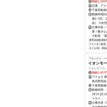
時給1,300
交通・アク
千葉県船橋
勤務時間詳細 
週1~3日
談） ※休憩
仕事内容 
要！働きな
大歓迎 「着
業界未経験者歓
フリーター歓迎
ネイルOK
研修
アルバイト・パ
イオンモ
イオンモール
時給1,457
アクセス 
東武野田線
千葉県船橋
勤務時間 ・
18:15 [
トサイ...
仕事内容 