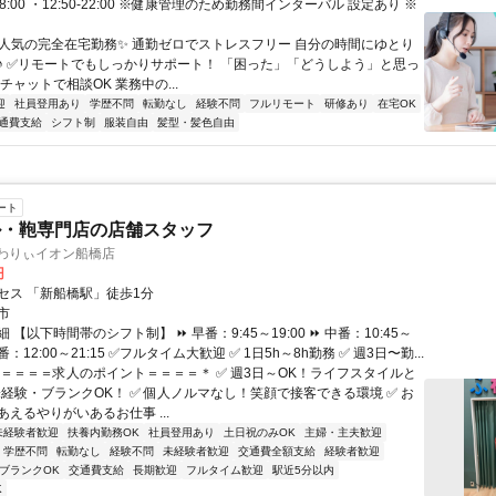
-18:00 ・12:50-22:00 ※健康管理のため勤務間インターバル 設定あり ※
✨人気の完全在宅勤務✨ 通勤ゼロでストレスフリー 自分の時間にゆとり
♪ ✅リモートでもしっかりサポート！ 「困った」「どうしよう」と思っ
チャットで相談OK 業務中の...
迎
社員登用あり
学歴不問
転勤なし
経験不問
フルリモート
研修あり
在宅OK
通費支給
シフト制
服装自由
髪型・髪色自由
ート
ル・鞄専門店の店舗スタッフ
ふわりぃイオン船橋店
円
セス 「新船橋駅」徒歩1分
市
 【以下時間帯のシフト制】 ⏩ 早番：9:45～19:00 ⏩ 中番：10:45～
 遅番：12:00～21:15 ✅フルタイム大歓迎 ✅ 1日5h～8h勤務 ✅ 週3日〜勤...
＊＝＝＝＝求人のポイント＝＝＝＝＊ ✅ 週3日～OK！ライフスタイルと
未経験・ブランクOK！ ✅ 個人ノルマなし！笑顔で接客できる環境 ✅ お
えるやりがいあるお仕事 ...
未経験者歓迎
扶養内勤務OK
社員登用あり
土日祝のみOK
主婦・主夫歓迎
学歴不問
転勤なし
経験不問
未経験者歓迎
交通費全額支給
経験者歓迎
ブランクOK
交通費支給
長期歓迎
フルタイム歓迎
駅近5分以内
K