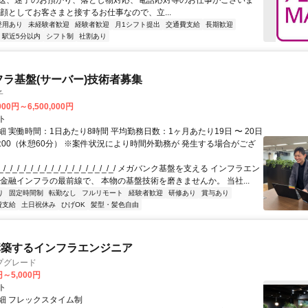
送、迷子のお預かり、落とし物対応、電話応対等のお仕事がございま
の顔としてお客さまと接するお仕事なので、立...
登用あり
未経験者歓迎
経験者歓迎
月1シフト提出
交通費支給
長期歓迎
駅近5分以内
シフト制
社割あり
フラ基盤(サーバー)技術者募集
子
000円～6,500,000円
ト
 実働時間：1日あたり8時間 平均勤務日数：1ヶ月あたり19日 〜 20日
18:00（休憩60分） ※案件状況により時間外勤務が 発生する場合がござ
/_/_/_/_/_/_/_/_/_/_/_/_/_/_/_/_/ メガバンク基盤を支える インフラエン
 金融インフラの最前線で、 本物の基盤技術を磨きませんか。 当社...
り
固定時間制
転勤なし
フルリモート
経験者歓迎
研修あり
賞与あり
費支給
土日祝休み
ひげOK
髪型・髪色自由
構築するインフラエンジニア
プグレード
円～5,000円
ト
細 フレックスタイム制