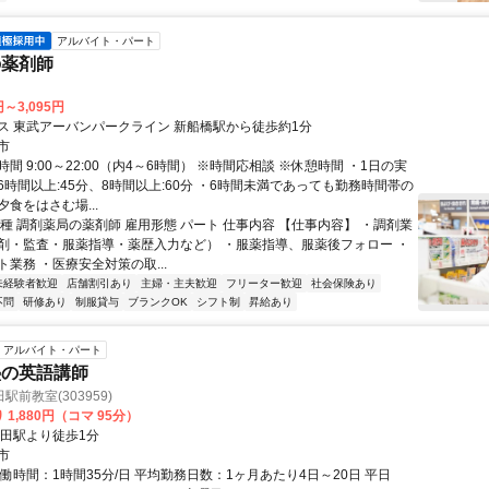
アルバイト・パート
の薬剤師
円～3,095円
ス 東武アーバンパークライン 新船橋駅から徒歩約1分
市
間 9:00～22:00（内4～6時間） ※時間応相談 ※休憩時間 ・1日の実
6時間以上:45分、8時間以上:60分 ・6時間未満であっても勤務時間帯の
食をはさむ場...
種 調剤薬局の薬剤師 雇用形態 パート 仕事内容 【仕事内容】 ・調剤業
剤・監査・服薬指導・薬歴入力など） ・服薬指導、服薬後フォロー ・
業務 ・医療安全対策の取...
未経験者歓迎
店舗割引あり
主婦・主夫歓迎
フリーター歓迎
社会保険あり
不問
研修あり
制服貸与
ブランクOK
シフト制
昇給あり
アルバイト・パート
塾の英語講師
前教室(303959)
 1,880円（コマ 95分）
塚田駅より徒歩1分
市
働時間：1時間35分/日 平均勤務日数：1ヶ月あたり4日～20日 平日