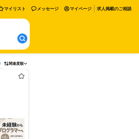
マイリスト
メッセージ
マイページ
求人掲載のご相談
存
関連度順