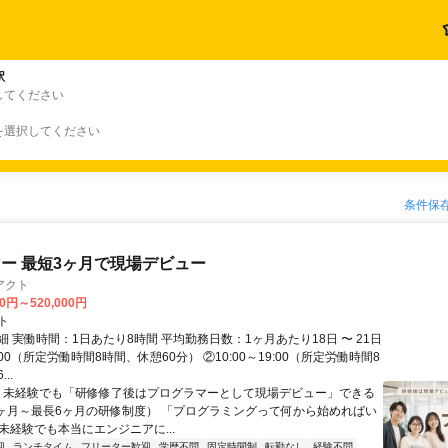
駅
してください
を選択してください
条件保
ー 最短3ヶ月で現場デビュー
アクト
00円～520,000円
ト
 実働時間：1日あたり8時間 平均勤務日数：1ヶ月あたり18日 〜 21日
18:00（所定労働時間8時間、休憩60分） ②10:00～19:00（所定労働時間8
..
＼ 未経験でも「研修修了後はプログラマーとして現場デビュー」できる
1ヶ月～最長6ヶ月の研修制度） 「プログラミングって何から始めればい
T未経験でも本当にエンジニアに...
迎
ランチタイム
フリーター歓迎
学歴不問
固定時間制
転勤なし
経験不問