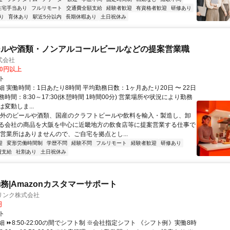
住宅手当あり
フルリモート
交通費全額支給
経験者歓迎
有資格者歓迎
研修あり
り
育休あり
駅近5分以内
長期休暇あり
土日祝休み
ールや酒類・ノンアルコールビールなどの提案営業職
式会社
00円以上
ト
 実働時間：1日あたり8時間 平均勤務日数：1ヶ月あたり20日 〜 22日
時間：8:30～17:30(休憩時間 1時間00分) 営業場所や状況により勤務
変動しま...
海外のビールや酒類、国産のクラフトビールや飲料を輸入・製造し、卸
る会社の商品を大阪を中心に近畿地方の飲食店等に提案営業する仕事で
や営業所はありませんので、ご自宅を拠点とし...
迎
変形労働時間制
学歴不問
経験不問
フルリモート
経験者歓迎
研修あり
費支給
社割あり
土日祝休み
務|Amazonカスタマーサポート
リンク株式会社
円
ト
 ⏩8:50-22:00の間でシフト制 ※会社指定シフト 《シフト例》実働8時