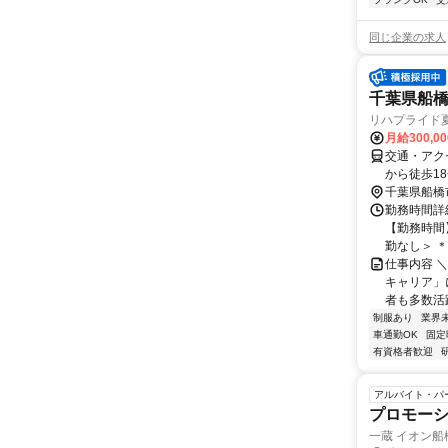
同じ企業の求人
千葉県船橋
リハプライド
月給300,0
交通・アク
から徒歩1
千葉県船橋
勤務時間詳細
【勤務時間】
勤なし＞ ＊夜
仕事内容 
キャリア」
者も多数活躍
制服あり
業界
車通勤OK
固定
有資格者歓迎
アルバイト・パ
プロモー
一蔵 イオン船