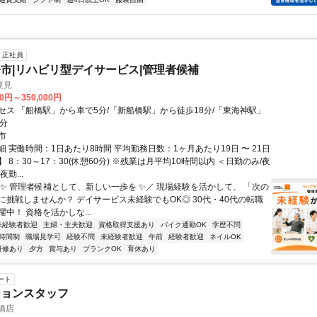
正社員
市|リハビリ型デイサービス|管理者候補
夏見
00円～350,000円
セス 「船橋駅」から車で5分/「新船橋駅」から徒歩18分/「東海神駅」
8分
市
 実働時間：1日あたり8時間 平均勤務日数：1ヶ月あたり19日 〜 21日
 8：30～17：30(休憩60分) ※残業は月平均10時間以内 ＜日勤のみ/夜
勤...
＼✨ 管理者候補として、新しい一歩を ✨／ 現場経験を活かして、 「次の
に挑戦しませんか？ デイサービス未経験でもOK◎ 30代・40代の転職
中！ 資格を活かしな...
未経験者歓迎
主婦・主夫歓迎
資格取得支援あり
バイク通勤OK
学歴不問
時間制
職場見学可
経験不問
未経験者歓迎
午前
経験者歓迎
ネイルOK
研修あり
夕方
賞与あり
ブランクOK
育休あり
ート
ションスタッフ
橋店