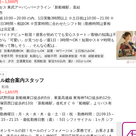
円～1,500円
セス 東武アーバンパークライン「新船橋駅」直結
市
10:00～20:00 の内、1日実働3時間以上 ※土日祝は10:00～21:00 ※
、1日3時間～相談OK ※営業時間に合わせたシフト制（勤務時間は要相
は法定通...
✅バイトデビュー歓迎！接客が初めてでも安心スタート ✅着物の知識は不
がら「可愛い」が見つかる ✅週1日・3時間〜OK！短期やスキマ時間も
物って難しそう…」そんな心配は...
迎
扶養内勤務OK
週1日からOK
副業・WワークOK
土日祝のみOK
学歴不問
学生歓迎
転勤なし
経験不問
未経験者歓迎
午前
経験者歓迎
あり
夕方
交通費支給
長期歓迎
駅近5分以内
週2・3日からOK
ート
ール総合案内スタッフ
 船橋
円～1,657円
東武野田線 新船橋東口徒歩約5分、東葉高速線 東海神T4口徒歩約12分、
 塚田西口徒歩約13分 「新船橋駅」改札すぐ ※「船橋駅」よりバス有
市
勤務曜日：月・火・水・木・金・土・日・祝 ・勤務時間： [1] 09:15～
2] 12:15～21:15 ・最低勤務日数（週）：5日 シフトサイクル：1ヶ月 シフ
イオンモールの顔！モールのインフォメーション業務です。 お客さま案