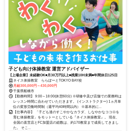
子ども向け体操教室 運営アドバイザー
【上場企業】未経験OK■月30万円以上■残業10H未満■年間休日125日
ネイス体操教室 ららぽーとTOKYO BAY校
月給300,000円～430,000円
千葉県船橋市
【勤務時間】 9:00～18:00(休憩60分) ※研修中及び店舗での業務時は
レッスン時間に合わせていただきます。 (インストラクター) 1ヵ月単
位の変形労働時間制（週平均40時間以内） ※基本的に...
【仕事内容】 「子ども達のすこやかなカラダ、しなやかなココロを
育む体操教室」をモットーとしている『ネイス体操教室』。 現在、
全国の直営店とFC加盟店の総数は、約170教室まで成長してきまし
た。 そこ...