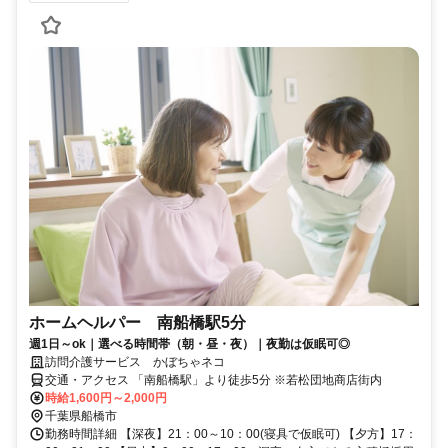
ホームヘルパー 南船橋駅5分
週1日～ok｜選べる時間帯（朝・昼・夜）｜夜勤は仮眠可◎
訪問介護サービス かぼちゃネコ
交通・アクセス 「南船橋駅」より徒歩5分 ※若松団地商店街内
時給1,600円～2,000円
千葉県船橋市
勤務時間詳細 【深夜】21：00～10：00(寝具で仮眠可) 【夕方】17：