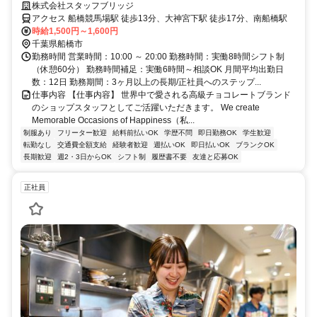
前払い可・交通費全額支給）
株式会社スタッフブリッジ
アクセス 船橋競馬場駅 徒歩13分、大神宮下駅 徒歩17分、南船橋駅
時給1,500円～1,600円
千葉県船橋市
勤務時間 営業時間：10:00 ～ 20:00 勤務時間：実働8時間シフト制
（休憩60分） 勤務時間補足：実働6時間～相談OK 月間平均出勤日
数：12日 勤務期間：3ヶ月以上の長期/正社員へのステップ...
仕事内容 【仕事内容】 世界中で愛される高級チョコレートブランド
のショップスタッフとしてご活躍いただきます。 We create
Memorable Occasions of Happiness（私...
制服あり
フリーター歓迎
給料前払いOK
学歴不問
即日勤務OK
学生歓迎
転勤なし
交通費全額支給
経験者歓迎
週払いOK
即日払いOK
ブランクOK
長期歓迎
週2・3日からOK
シフト制
履歴書不要
友達と応募OK
正社員