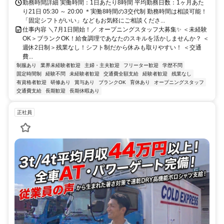
勤務時間詳細 実働時間：1日あたり8時間 平均勤務日数：1ヶ月あた
り21日 05:30 ～ 20:00 ＊実働8時間の3交代制 勤務時間は相談可能！
「固定シフトがいい」などもお気軽にご相談くださ...
仕事内容 ＼7月1日開始！／ オープニングスタッフ大募集✨ ＜未経験
OK＞ブランクOK！給食調理であなたのスキルを活かしませんか？ ＜
週休2日制＞残業なし！シフト制だから休みも取りやすい！ ＜交通
費...
制服あり
業界未経験者歓迎
主婦・主夫歓迎
フリーター歓迎
学歴不問
固定時間制
経験不問
未経験者歓迎
交通費全額支給
経験者歓迎
残業なし
有資格者歓迎
研修あり
賞与あり
ブランクOK
育休あり
オープニングスタッフ
交通費支給
長期歓迎
長期休暇あり
正社員