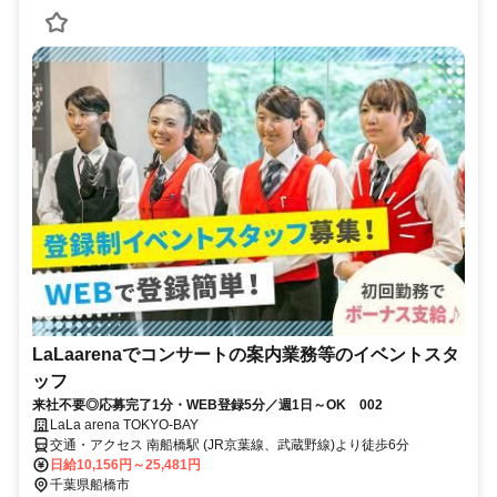
LaLaarenaでコンサートの案内業務等のイベントスタ
ッフ
来社不要◎応募完了1分・WEB登録5分／週1日～OK 002
LaLa arena TOKYO-BAY
交通・アクセス 南船橋駅 (JR京葉線、武蔵野線)より徒歩6分
日給10,156円～25,481円
千葉県船橋市