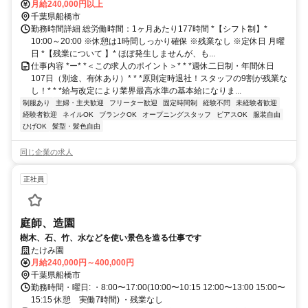
月給240,000円以上
千葉県船橋市
勤務時間詳細 総労働時間：1ヶ月あたり177時間 *【シフト制】*
10:00～20:00 ※休憩は1時間しっかり確保 ※残業なし ※定休日 月曜
日 *【残業について 】* ほぼ発生しませんが、も...
仕事内容 *ー* *＜この求人のポイント＞* * *週休二日制・年間休日
107日（別途、有休あり）* * *原則定時退社！スタッフの9割が残業な
し！* * *給与改定により業界最高水準の基本給になりま...
制服あり
主婦・主夫歓迎
フリーター歓迎
固定時間制
経験不問
未経験者歓迎
経験者歓迎
ネイルOK
ブランクOK
オープニングスタッフ
ピアスOK
服装自由
ひげOK
髪型・髪色自由
同じ企業の求人
正社員
庭師、造園
樹木、石、竹、水などを使い景色を造る仕事です
たけみ園
月給240,000円～400,000円
千葉県船橋市
勤務時間・曜日: ・8:00〜17:00(10:00〜10:15 12:00〜13:00 15:00〜
15:15 休憩 実働7時間) ・残業なし