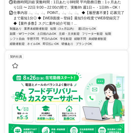
勤務時間詳細 実働時間：1日あたり8時間 平均勤務日数：1ヶ月あた
り1日 〜 22日 9:00～22:00の間で、実働8h 週1日～・1日8h～OK！
仕事内容 .:.。.:.。.:.。POINT.。.:.。.:.。.:.。 ◆【履歴書不要】応募完了
まで最短1分◎ ◆【WEB面接～登録】最短5分程度でWEB登録完了
◆【案件多数】スグに案件紹介可能！...
制服あり
業界未経験者歓迎
短期（3ヵ月以内）
週1日からOK
副業・WワークOK
土日祝のみOK
主婦・主夫歓迎
フリーター歓迎
短期
シフト自由
学歴不問
平日のみOK
学生歓迎
経験不問
未経験者歓迎
経験者歓迎
ネイルOK
即日払いOK
研修あり
ブランクOK
契約社員