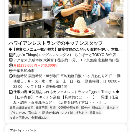
ハワイアンレストランでのキッチンスタッフ
◆【豊富なメニュー数が魅力】鮮度抜群のこだわり食材を使い、本格ハ
ワイ料理～洋食全般の腕を磨けます◆
Eggs 'n Things(エッグスンシングス) ららぽーとTOKYO-BAY店 社
員募集
アクセス 京成本線 大神宮下徒歩約11分、ＪＲ京葉線 南船橋南口徒歩
約14分、ＪＲ武蔵野線 南船橋南口徒歩約14分 南船橋駅徒歩12分
月給233,000円～340,000円
千葉県船橋市
勤務時間 実働時間：8時間/日 平均勤務日数：1ヶ月あたり21日 ・勤
務曜日：月・火・水・木・金・土・日・祝 ・勤務時間： [1] 08:00～
22:00 ・シフト制 ・週実働40時間
仕事内容 ◆笑顔あふれるカフェ＆レストラン＜Eggs ’n Things＞◆
【仕事内容】 ＊キッチン業務 【具体的には・・・】 ・調理（仕込
み・調理・食器洗浄など） 【店長を目指す方は・・・】 ...
業界未経験者歓迎
経験不問
英語
交通費全額支給
駅ナカ
研修あり
賞与あり
ブランクOK
育休あり
駅近5分以内
シフト制
社割あり
服装自由
友達と応募OK
食事補助あり
アルバイト・パート