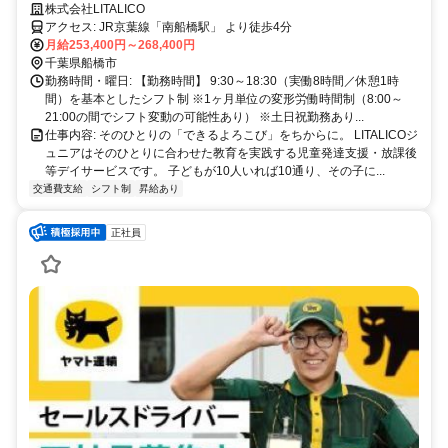
株式会社LITALICO
アクセス: JR京葉線「南船橋駅」 より徒歩4分
月給253,400円～268,400円
千葉県船橋市
勤務時間・曜日: 【勤務時間】 9:30～18:30（実働8時間／休憩1時
間）を基本としたシフト制 ※1ヶ月単位の変形労働時間制（8:00～
21:00の間でシフト変動の可能性あり） ※土日祝勤務あり...
仕事内容: そのひとりの「できるよろこび」をちからに。 LITALICOジ
ュニアはそのひとりに合わせた教育を実践する児童発達支援・放課後
等デイサービスです。 子どもが10人いれば10通り、その子に...
交通費支給
シフト制
昇給あり
正社員