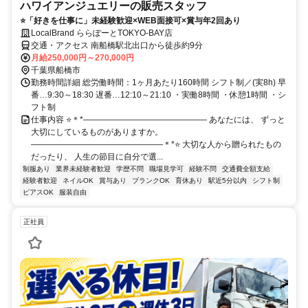
ハワイアンジュエリーの販売スタッフ
⭐「好きを仕事に」未経験歓迎×WEB面接可×賞与年2回あり
LocalBrand ららぽーとTOKYO-BAY店
交通・アクセス 南船橋駅北出口から徒歩約9分
月給250,000円～270,000円
千葉県船橋市
勤務時間詳細 総労働時間：1ヶ月あたり160時間 シフト制／(実8h) 早
番…9:30～18:30 遅番…12:10～21:10 ・実働8時間 ・休憩1時間 ・シ
フト制
仕事内容 ⭐＊*――――――――――――――― あなたには、 ずっと
大切にしているものがありますか。
――――――――――――――――＊*⭐ 大切な人から贈られたもの
だったり、 人生の節目に自分で選...
制服あり
業界未経験者歓迎
学歴不問
職場見学可
経験不問
交通費全額支給
経験者歓迎
ネイルOK
賞与あり
ブランクOK
育休あり
駅近5分以内
シフト制
ピアスOK
服装自由
正社員