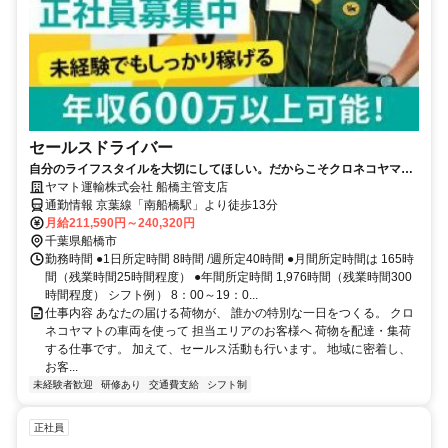
セールスドライバー
自分のライフスタイルを大切にしてほしい。だからこそクロネコヤマト
は収入も休日も充実
ヤマト運輸株式会社 船橋主管支店
通勤情報 京葉線「南船橋駅」より徒歩13分
月給211,590円～240,320円
千葉県船橋市
勤務時間 ●1日所定時間 8時間 /週所定40時間 ●月間所定時間は 165時
間（残業時間25時間程度） ●年間所定時間 1,976時間（残業時間300
時間程度） シフト例） 8：00～19：0...
仕事内容 あなたの届ける荷物が、 誰かの特別な一日をつくる。 クロ
ネコヤマトの車両を使って 担当エリアのお客様へ 荷物を配達・集荷
する仕事です。 加えて、セールス活動も行います。 地域に密着し、
お客...
未経験者歓迎
研修あり
交通費支給
シフト制
正社員