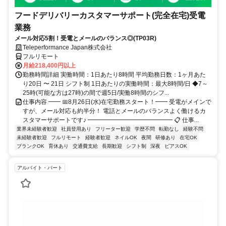
フードデリバリーカスタマーサポート(完全在宅)受電
業務
メール対応5割！受電とメールのバランス◎(TP03R)
Teleperformance Japan株式会社
フルリモート
月給218,400円以上
勤務時間詳細 実働時間：1日あたり8時間 平均勤務日数：1ヶ月あた
り20日 〜 21日 シフト制 1日あたりの実働時間：最大8時間/日 ◆7～
25時(可能な方は27時)の間で週5日/実働8時間のシフ...
仕事内容 ━━ 📅8月26日(水)在宅勤務スタート！━━ 受電がメインで
すが、メール対応も約半分！ 電話とメールのバランスよく働けるカ
スタマーサポートです♪ ━━━━━━━━━━━━━━ 📋 仕事...
業界未経験者歓迎
社員登用あり
フリーター歓迎
学歴不問
転勤なし
経験不問
未経験者歓迎
フルリモート
経験者歓迎
ネイルOK
夜間
研修あり
在宅OK
ブランクOK
育休あり
交通費支給
長期歓迎
シフト制
深夜
ピアスOK
アルバイト・パート