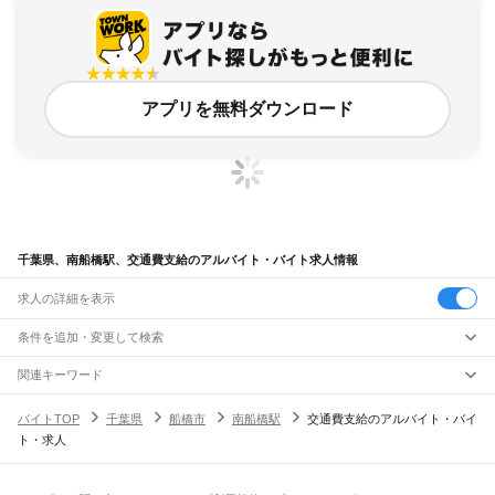
アプリを無料ダウンロード
千葉県、南船橋駅、交通費支給のアルバイト・バイト求人情報
求人の詳細を表示
条件を追加・変更して検索
市区町村を追加・変更
関連キーワード
完全在宅ワーク 全国
シール貼り 在宅
現在地周辺
ガチャガチャ
犬カフェ
千葉県
駅を追加・変更
バイトTOP
千葉県
船橋市
南船橋駅
交通費支給のアルバイト・バイ
千葉県
すべて
ト・求人
千葉市
すべて
職種を追加・変更
JR武蔵野線
中央区
花見川区
稲毛区
若葉区
緑区
美浜区
南流山駅
新松戸駅
新八柱駅
東松戸駅
市川大野駅
船橋法典駅
西船橋駅
飲食・フードサービス
銚子市
市川市
船橋市
館山市
木更津市
松戸市
野田市
茂原市
成田市
佐倉市
東金市
特徴を追加・変更