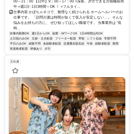
00～21：00 【日中】9：00～17：00 ⭐深夜、夕方できる方積極採用
中 ⭐週1日･1日3時間～OK ！ ⭐フルタイ...
仕事内容 かぼちゃネコで、無理なく続けられる ホームヘルパーのお
仕事です。 「訪問介護は時間が短くて収入が安定しない…」 そんな
悩みをお持ちの方に、 ぜひ知ってほしい職場です。 当事業所は “長
時...
扶養内勤務OK
週1日からOK
副業・WワークOK
1日4時間以内OK
土日祝のみOK
主婦・主夫歓迎
フリーター歓迎
早朝
シフト自由
学歴不問
平日のみOK
経験不問
未経験者歓迎
交通費全額支給
午前
経験者歓迎
夜間
有資格者歓迎
研修あり
夕方
正社員