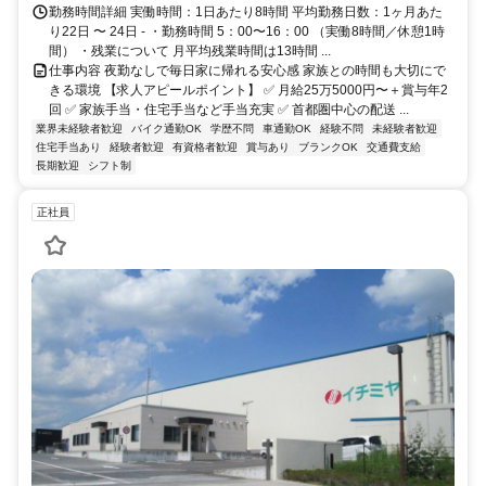
勤務時間詳細 実働時間：1日あたり8時間 平均勤務日数：1ヶ月あた
り22日 〜 24日 - ・勤務時間 5：00〜16：00 （実働8時間／休憩1時
間） ・残業について 月平均残業時間は13時間 ...
仕事内容 夜勤なしで毎日家に帰れる安心感 家族との時間も大切にで
きる環境 【求人アピールポイント】 ✅ 月給25万5000円〜＋賞与年2
回 ✅ 家族手当・住宅手当など手当充実 ✅ 首都圏中心の配送 ...
業界未経験者歓迎
バイク通勤OK
学歴不問
車通勤OK
経験不問
未経験者歓迎
住宅手当あり
経験者歓迎
有資格者歓迎
賞与あり
ブランクOK
交通費支給
長期歓迎
シフト制
正社員