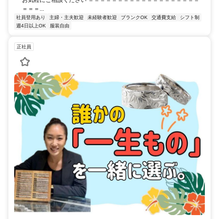
＝＝＝...
社員登用あり
主婦・主夫歓迎
未経験者歓迎
ブランクOK
交通費支給
シフト制
週4日以上OK
服装自由
正社員