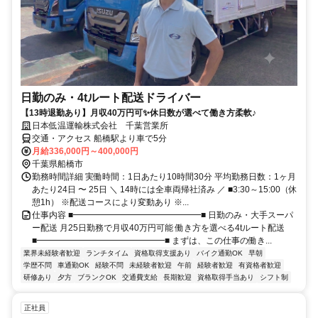
日勤のみ・4tルート配送ドライバー
【13時退勤あり】月収40万円可✨休日数が選べて働き方柔軟♪
日本低温運輸株式会社 千葉営業所
交通・アクセス 船橋駅より車で5分
月給336,000円～400,000円
千葉県船橋市
勤務時間詳細 実働時間：1日あたり10時間30分 平均勤務日数：1ヶ月
あたり24日 〜 25日 ＼ 14時には全車両帰社済み ／ ■3:30～15:00（休
憩1h） ※配送コースにより変動あり ※...
仕事内容 ■━━━━━━━━━━━━━━━■ 日勤のみ・大手スーパ
ー配送 月25日勤務で月収40万円可能 働き方を選べる4tルート配送
■━━━━━━━━━━━━━━━■ まずは、この仕事の働き...
業界未経験者歓迎
ランチタイム
資格取得支援あり
バイク通勤OK
早朝
学歴不問
車通勤OK
経験不問
未経験者歓迎
午前
経験者歓迎
有資格者歓迎
研修あり
夕方
ブランクOK
交通費支給
長期歓迎
資格取得手当あり
シフト制
正社員