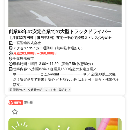
創業63年の安定企業での大型トラックドライバー
【月収32万円可｜賞与年2回】夜間〜中心で渋滞ストレス少なめ✨
一宮運輸株式会社
アクセス: マイカー通勤可（無料駐車場あり）
月給203,000円～360,000円
千葉県船橋市
勤務時間・曜日: 3:00〜11:30（実働7.5h 休憩60分）
仕事内容: ＼創業63年！従業員1600名超の安定企業／
✼┈┈┈┈┈┈┈ここがPoint┈┈┈┈┈┈┈✼ ✅ 全国80以上の拠
点！安定基盤で将来も安心 ✅ 月収36万円以上も可（深夜・残業代全
額支...
即日勤務OK
交通費支給
シフト制
昇給あり
正社員