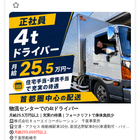
物流センターでの4tドライバー
月給25.5万円以上｜充実の待遇｜フォークリフトで身体負担少
株式会社キョーエイコーポレーション 千葉事業所
交通・アクセス 南船橋駅車10分､新習志野駅車8分(車通勤可・バイク
通勤可)
月給255,000円以上
千葉県船橋市