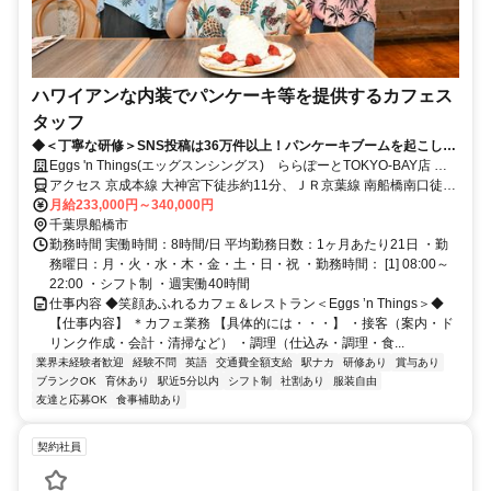
ハワイアンな内装でパンケーキ等を提供するカフェス
タッフ
◆＜丁寧な研修＞SNS投稿は36万件以上！パンケーキブームを起こした
ハワイアンカフェの一員に♪◆
Eggs 'n Things(エッグスンシングス) ららぽーとTOKYO-BAY店 社
員募集
アクセス 京成本線 大神宮下徒歩約11分、ＪＲ京葉線 南船橋南口徒歩
約14分、ＪＲ武蔵野線 南船橋南口徒歩約14分 南船橋駅徒歩12分
月給233,000円～340,000円
千葉県船橋市
勤務時間 実働時間：8時間/日 平均勤務日数：1ヶ月あたり21日 ・勤
務曜日：月・火・水・木・金・土・日・祝 ・勤務時間： [1] 08:00～
22:00 ・シフト制 ・週実働40時間
仕事内容 ◆笑顔あふれるカフェ＆レストラン＜Eggs ’n Things＞◆
【仕事内容】 ＊カフェ業務 【具体的には・・・】 ・接客（案内・ド
リンク作成・会計・清掃など） ・調理（仕込み・調理・食...
業界未経験者歓迎
経験不問
英語
交通費全額支給
駅ナカ
研修あり
賞与あり
ブランクOK
育休あり
駅近5分以内
シフト制
社割あり
服装自由
友達と応募OK
食事補助あり
契約社員