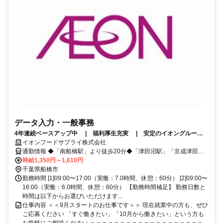
データ入力・一般事務
4年連続ベースアップ中 | 福利厚生充実 | 安定のイオングルー
プ | 髪色自由 | 社保完備 | 正社員登用あり |
イオンフードサプライ株式会社
通勤情報 ◆「南船橋駅」より徒歩20分◆「津田沼駅」「京成津田沼
駅」「新習志野駅」より無料送迎バス20分
時給1,350円～1,610円
千葉県船橋市
勤務時間 [1]09:00〜17:00（実働：7.0時間、休憩：60分） [2]09:00〜
16:00（実働：6.0時間、休憩：60分） 【勤務時間補足】 勤務日数と
時間は以下からお選びいただけます...
仕事内容 ＜＜9月スタートのお仕事です＞＞ 現在就業中の方も、ぜひ
ご応募ください 「すぐ働きたい」「10月から働きたい」という方も
お気軽にご相談ください ＝＝＝＝＝＝＝＝＝＝＝＝＝＝＝＝＝＝＝