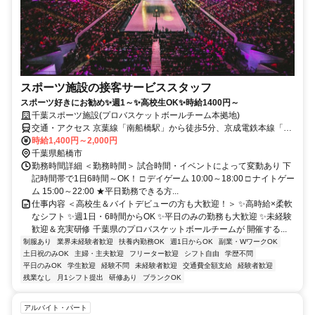
スポーツ施設の接客サービススタッフ
スポーツ好きにお勧め✨週1～✨高校生OK✨時給1400円～
千葉スポーツ施設(プロバスケットボールチーム本拠地)
交通・アクセス 京葉線「南船橋駅」から徒歩5分、京成電鉄本線「大
神宮下駅」から徒歩17分、京成電鉄本線「船橋競馬場駅」から徒歩
時給1,400円～2,000円
18分
千葉県船橋市
勤務時間詳細 ＜勤務時間＞ 試合時間・イベントによって変動あり 下
記時間帯で1日6時間～OK！ □ デイゲーム 10:00～18:00 □ ナイトゲー
ム 15:00～22:00 ★平日勤務できる方...
仕事内容 ＜高校生＆バイトデビューの方も大歓迎！＞ ✨高時給×柔軟
なシフト ✨週1日・6時間からOK ✨平日のみの勤務も大歓迎 ✨未経験
歓迎＆充実研修 千葉県のプロバスケットボールチームが 開催する...
制服あり
業界未経験者歓迎
扶養内勤務OK
週1日からOK
副業・WワークOK
土日祝のみOK
主婦・主夫歓迎
フリーター歓迎
シフト自由
学歴不問
平日のみOK
学生歓迎
経験不問
未経験者歓迎
交通費全額支給
経験者歓迎
残業なし
月1シフト提出
研修あり
ブランクOK
アルバイト・パート