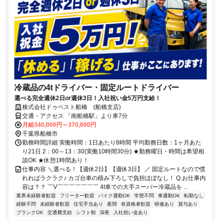
冷蔵品の4tドライバー・固定ルートドライバー
選べる完全週休2日or週休3日！入社祝い金5万円支給！
株式会社ドゥベスト船橋 (船橋支店)
交通・アクセス 「南船橋駅」より車7分
月給340,000円～370,000円
千葉県船橋市
勤務時間詳細 実働時間：1日あたり8時間 平均勤務日数：1ヶ月あた
り21日 2：00～13：30(実働10時間30分) ★勤務曜日・時間は希望相
談OK ★休憩1時間あり！
仕事内容 ＼選べる！【週休2日】【週休3日】 ／ 固定ルートなので慣
れればラクラク♪ カゴ台車の積み下ろしで負担ほぼなし！ Q.お仕事内
容は？？ ￣V￣￣￣￣￣￣￣ 4t車での大手スーパー冷蔵品を ...
業界未経験者歓迎
フリーター歓迎
バイク通勤OK
学歴不問
車通勤OK
転勤なし
経験不問
未経験者歓迎
住宅手当あり
夜間
有資格者歓迎
研修あり
賞与あり
ブランクOK
交通費支給
シフト制
深夜
入社祝い金あり