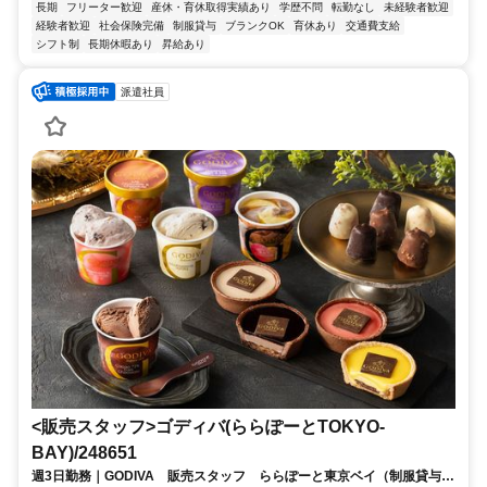
長期
フリーター歓迎
産休・育休取得実績あり
学歴不問
転勤なし
未経験者歓迎
経験者歓迎
社会保険完備
制服貸与
ブランクOK
育休あり
交通費支給
シフト制
長期休暇あり
昇給あり
派遣社員
<販売スタッフ>ゴディバ(ららぽーとTOKYO-
BAY)/248651
週3日勤務｜GODIVA 販売スタッフ ららぽーと東京ベイ（制服貸与・