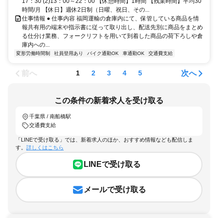
17：30 (2)13：00～22：00 【休憩時間】1時間 【残業時間】平均30
時間/月 【休日】週休2日制（日曜、祝日、その...
仕事情報 ● 仕事内容 福岡運輸の倉庫内にて、保管している商品を情
報共有用の端末や指示書に従って取り出し、配送先別に商品をまとめ
る仕分け業務、フォークリフトを用いて到着した商品の荷下ろしや倉
庫内への...
変形労働時間制
社員登用あり
バイク通勤OK
車通勤OK
交通費支給
前へ
次へ
1
2
3
4
5
この条件の新着求人を受け取る
千葉県 / 南船橋駅
交通費支給
「LINEで受け取る」では、新着求人のほか、おすすめ情報なども配信しま
す。
詳しくはこちら
LINEで受け取る
メールで受け取る