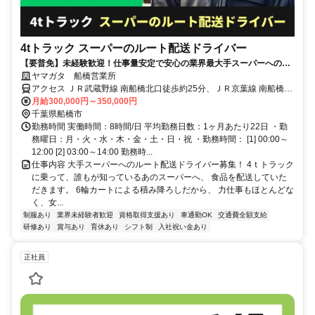
4tトラック スーパーのルート配送ドライバー
【要普免】未経験歓迎！仕事量安定で安心の業界最大手スーパーへのル
ート配送ドライバー募集！
ヤマガタ 船橋営業所
アクセス ＪＲ武蔵野線 南船橋北口徒歩約25分、ＪＲ京葉線 南船橋北
口徒歩約25分、ＪＲ京葉線 新習志野北口徒歩約31分
月給300,000円～350,000円
千葉県船橋市
勤務時間 実働時間：8時間/日 平均勤務日数：1ヶ月あたり22日 ・勤
務曜日：月・火・水・木・金・土・日・祝 ・勤務時間： [1] 00:00～
12:00 [2] 03:00～14:00 勤務時...
仕事内容 大手スーパーへのルート配送ドライバー募集！ 4ｔトラック
に乗って、誰もが知っているあのスーパーへ、 食品を配送していた
だきます。 6輪カートによる積み降ろしだから、 力仕事もほとんどな
く、女...
制服あり
業界未経験者歓迎
資格取得支援あり
車通勤OK
交通費全額支給
研修あり
賞与あり
育休あり
シフト制
入社祝い金あり
正社員