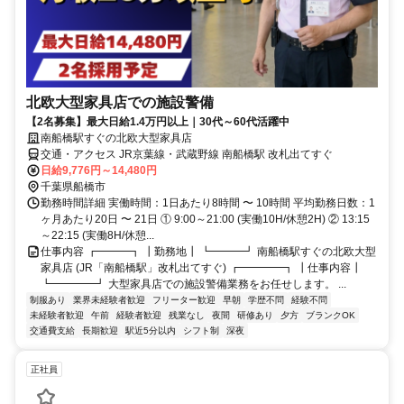
北欧大型家具店での施設警備
【2名募集】最大日給1.4万円以上｜30代～60代活躍中
南船橋駅すぐの北欧大型家具店
交通・アクセス JR京葉線・武蔵野線 南船橋駅 改札出てすぐ
日給9,776円～14,480円
千葉県船橋市
勤務時間詳細 実働時間：1日あたり8時間 〜 10時間 平均勤務日数：1
ヶ月あたり20日 〜 21日 ① 9:00～21:00 (実働10H/休憩2H) ② 13:15
～22:15 (実働8H/休憩...
仕事内容 ┏━━━┓ ┃勤務地┃ ┗━━━┛ 南船橋駅すぐの北欧大型
家具店 (JR「南船橋駅」改札出てすぐ) ┏━━━━┓ ┃仕事内容┃
┗━━━━┛ 大型家具店での施設警備業務をお任せします。 ...
制服あり
業界未経験者歓迎
フリーター歓迎
早朝
学歴不問
経験不問
未経験者歓迎
午前
経験者歓迎
残業なし
夜間
研修あり
夕方
ブランクOK
交通費支給
長期歓迎
駅近5分以内
シフト制
深夜
正社員