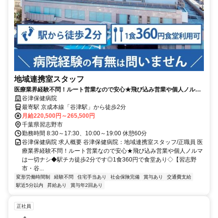
地域連携室スタッフ
医療業界経験不問！ルート営業なので安心★飛び込み営業や個人ノルマ
は一切ナシ◆駅チカ徒歩2分です◎1食360円で食堂あり◇【習志野市・
谷津保健病院
谷津駅・病院・地域連携室スタッフ・正職員】
最寄駅 京成本線「谷津駅」から徒歩2分
月給220,500円～265,500円
千葉県習志野市
勤務時間 8:30～17:30、10:00～19:00 休憩60分
谷津保健病院 求人概要 谷津保健病院：地域連携室スタッフ/正職員 医
療業界経験不問！ルート営業なので安心★飛び込み営業や個人ノルマ
は一切ナシ◆駅チカ徒歩2分です◎1食360円で食堂あり◇【習志野
市・谷...
変形労働時間制
経験不問
住宅手当あり
社会保険完備
賞与あり
交通費支給
駅近5分以内
昇給あり
賞与年2回あり
正社員