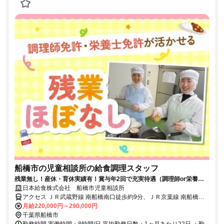
船橋市の児童相談所の給食調理スタッフ
残業無し！産休・育休実績有！賞与年2回で充実待遇（調理師or栄養士
免許必須）
日本給食株式会社 船橋市児童相談所
アクセス ＪＲ武蔵野線 南船橋南口徒歩約9分、ＪＲ京葉線 南船橋南
口徒歩約9分、京成本線 船橋競馬場南口徒歩約23分
月給220,000円～290,000円
千葉県船橋市