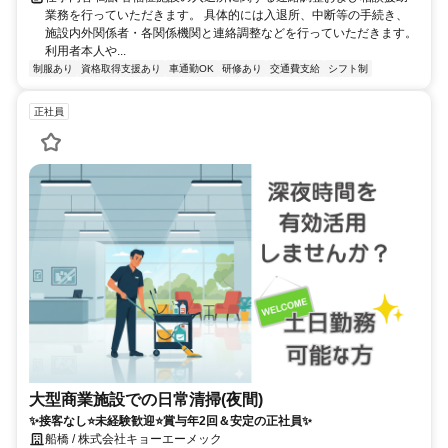
業務を行っていただきます。 具体的には入退所、中断等の手続き、
施設内外関係者・各関係機関と連絡調整などを行っていただきます。
利用者本人や...
制服あり
資格取得支援あり
車通勤OK
研修あり
交通費支給
シフト制
正社員
大型商業施設での日常清掃(夜間)
✨接客なし⭐未経験歓迎⭐賞与年2回＆安定の正社員✨
船橋 / 株式会社キョーエーメック