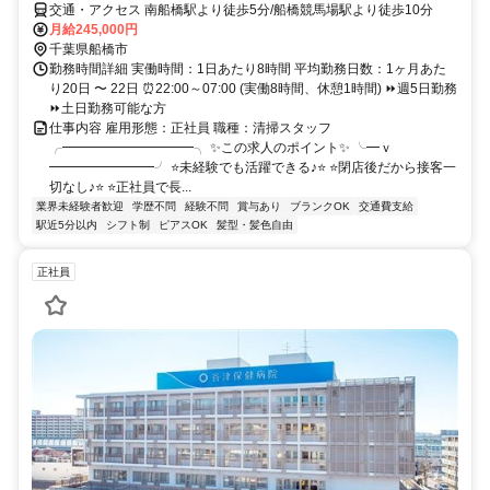
交通・アクセス 南船橋駅より徒歩5分/船橋競馬場駅より徒歩10分
月給245,000円
千葉県船橋市
勤務時間詳細 実働時間：1日あたり8時間 平均勤務日数：1ヶ月あた
り20日 〜 22日 ⏰22:00～07:00 (実働8時間、休憩1時間) ⏩週5日勤務
⏩土日勤務可能な方
仕事内容 雇用形態：正社員 職種：清掃スタッフ
╭━━━━━━━━━━╮ ✨この求人のポイント✨ ╰━ｖ
━━━━━━━━╯ ⭐未経験でも活躍できる♪⭐ ⭐閉店後だから接客一
切なし♪⭐ ⭐正社員で長...
業界未経験者歓迎
学歴不問
経験不問
賞与あり
ブランクOK
交通費支給
駅近5分以内
シフト制
ピアスOK
髪型・髪色自由
正社員