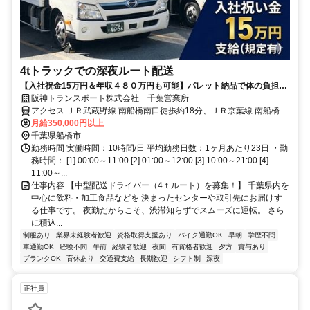
4tトラックでの深夜ルート配送
【入社祝金15万円＆年収４８０万円も可能】パレット納品で体の負担少
なめ◎準中型・中型免許が活かせる！ストレスフリーに走行できる夜勤
阪神トランスポート株式会社 千葉営業所
のルート配送◆希望者は日勤も可能！
アクセス ＪＲ武蔵野線 南船橋南口徒歩約18分、ＪＲ京葉線 南船橋南
口徒歩約18分、京成本線 大神宮下徒歩約29分
月給350,000円以上
千葉県船橋市
勤務時間 実働時間：10時間/日 平均勤務日数：1ヶ月あたり23日 ・勤
務時間： [1] 00:00～11:00 [2] 01:00～12:00 [3] 10:00～21:00 [4]
11:00～...
仕事内容 【中型配送ドライバー（4ｔルート）を募集！】 千葉県内を
中心に飲料・加工食品などを 決まったセンターや取引先にお届けす
る仕事です。 夜勤だからこそ、渋滞知らずでスムーズに運転。 さら
に積込...
制服あり
業界未経験者歓迎
資格取得支援あり
バイク通勤OK
早朝
学歴不問
車通勤OK
経験不問
午前
経験者歓迎
夜間
有資格者歓迎
夕方
賞与あり
ブランクOK
育休あり
交通費支給
長期歓迎
シフト制
深夜
正社員