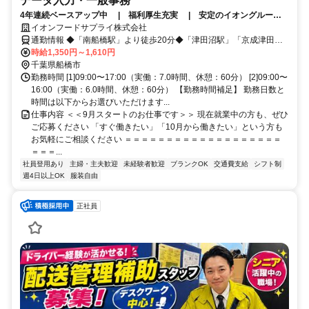
データ入力・一般事務
4年連続ベースアップ中 | 福利厚生充実 | 安定のイオングルー
プ | 髪色自由 | 社保完備 | 正社員登用あり |
イオンフードサプライ株式会社
通勤情報 ◆「南船橋駅」より徒歩20分◆「津田沼駅」「京成津田沼
駅」「新習志野駅」より無料送迎バス20分
時給1,350円～1,610円
千葉県船橋市
勤務時間 [1]09:00〜17:00（実働：7.0時間、休憩：60分） [2]09:00〜
16:00（実働：6.0時間、休憩：60分） 【勤務時間補足】 勤務日数と
時間は以下からお選びいただけます...
仕事内容 ＜＜9月スタートのお仕事です＞＞ 現在就業中の方も、ぜひ
ご応募ください 「すぐ働きたい」「10月から働きたい」という方も
お気軽にご相談ください ＝＝＝＝＝＝＝＝＝＝＝＝＝＝＝＝＝＝＝
＝＝＝...
社員登用あり
主婦・主夫歓迎
未経験者歓迎
ブランクOK
交通費支給
シフト制
週4日以上OK
服装自由
正社員