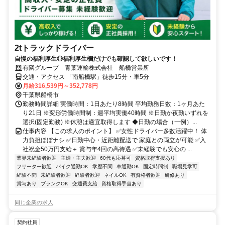
2tトラックドライバー
自慢の福利厚生◎福利厚生欄だけでも確認して欲しいです！
有隣グループ 青葉運輸株式会社 船橋営業所
交通・アクセス 「南船橋駅」徒歩15分・車5分
月給316,539円～352,778円
千葉県船橋市
勤務時間詳細 実働時間：1日あたり8時間 平均勤務日数：1ヶ月あた
り21日 ※変形労働時間制：週平均実働40時間 ※日勤か夜勤いずれを
選択(固定勤務) ※休憩は適宜取得します ◆日勤の場合（一例）...
仕事内容 【この求人のポイント】 ✅女性ドライバー多数活躍中！ 体
力負担ほぼナシ ✅日勤中心・近距離配送で 家庭との両立が可能 ✅入
社祝金50万円支給＋ 賞与年4回の高待遇 ✅未経験でも安心の ...
業界未経験者歓迎
主婦・主夫歓迎
60代も応募可
資格取得支援あり
フリーター歓迎
バイク通勤OK
学歴不問
車通勤OK
固定時間制
職場見学可
経験不問
未経験者歓迎
経験者歓迎
ネイルOK
有資格者歓迎
研修あり
賞与あり
ブランクOK
交通費支給
資格取得手当あり
同じ企業の求人
契約社員