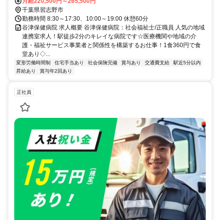
月給220,500円～265,500円
千葉県習志野市
勤務時間 8:30～17:30、10:00～19:00 休憩60分
谷津保健病院 求人概要 谷津保健病院：社会福祉士/正職員 人気の地域
連携室求人！駅徒歩2分のキレイな病院です☆医療機関や地域の介
護・福祉サービス事業者と関係性を構築するお仕事！1食360円で食
堂あり◇...
変形労働時間制
住宅手当あり
社会保険完備
賞与あり
交通費支給
駅近5分以内
昇給あり
賞与年2回あり
正社員