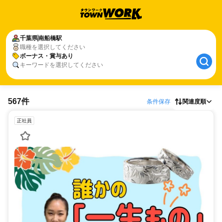
千葉県
南船橋駅
職種を選択してください
ボーナス・賞与あり
キーワードを選択してください
567件
条件保存
関連度順
正社員