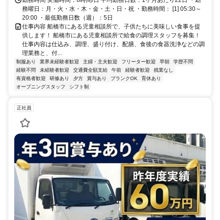
勤務時間 実働時間：8時間/日 平均勤務日数：1ヶ月あたり22日 ・勤
務曜日：月・火・水・木・金・土・日・祝 ・勤務時間： [1] 05:30～
20:00 ・最低勤務日数（週）：5日
仕事内容 船橋市にある児童相談所で、子供たちに美味しい食事を提
供します！ 船橋市にある児童相談所で給食の調理スタッフを募集！
仕事内容は仕込み、調理、盛り付け、配膳、食後の食器洗浄などの調
理業務と、付...
制服あり
業界未経験者歓迎
主婦・主夫歓迎
フリーター歓迎
早朝
学歴不問
経験不問
未経験者歓迎
交通費全額支給
午前
経験者歓迎
残業なし
有資格者歓迎
研修あり
夕方
賞与あり
ブランクOK
育休あり
オープニングスタッフ
シフト制
正社員