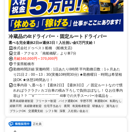
冷蔵品の4tドライバー・固定ルートドライバー
選べる完全週休2日or週休3日！入社祝い金5万円支給！
株式会社ドゥベスト船橋 (船橋支店)
交通・アクセス 「南船橋駅」より車7分
月給340,000円～370,000円
千葉県船橋市
勤務時間詳細 実働時間：1日あたり8時間 平均勤務日数：1ヶ月あた
り21日 2：00～13：30(実働10時間30分) ★勤務曜日・時間は希望相
談OK ★休憩1時間あり！
仕事内容 ＼選べる！【週休2日】【週休3日】 ／ 固定ルートなので慣
れればラクラク♪ カゴ台車の積み下ろしで負担ほぼなし！ Q.お仕事内
容は？？ ￣V￣￣￣￣￣￣￣ 4t車での大手スーパー冷蔵品を ...
業界未経験者歓迎
フリーター歓迎
バイク通勤OK
学歴不問
車通勤OK
転勤なし
経験不問
未経験者歓迎
住宅手当あり
夜間
有資格者歓迎
研修あり
賞与あり
ブランクOK
交通費支給
シフト制
深夜
入社祝い金あり
正社員