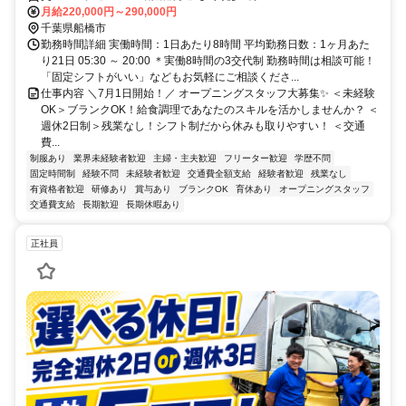
月給220,000円～290,000円
千葉県船橋市
勤務時間詳細 実働時間：1日あたり8時間 平均勤務日数：1ヶ月あた
り21日 05:30 ～ 20:00 ＊実働8時間の3交代制 勤務時間は相談可能！
「固定シフトがいい」などもお気軽にご相談くださ...
仕事内容 ＼7月1日開始！／ オープニングスタッフ大募集✨ ＜未経験
OK＞ブランクOK！給食調理であなたのスキルを活かしませんか？ ＜
週休2日制＞残業なし！シフト制だから休みも取りやすい！ ＜交通
費...
制服あり
業界未経験者歓迎
主婦・主夫歓迎
フリーター歓迎
学歴不問
固定時間制
経験不問
未経験者歓迎
交通費全額支給
経験者歓迎
残業なし
有資格者歓迎
研修あり
賞与あり
ブランクOK
育休あり
オープニングスタッフ
交通費支給
長期歓迎
長期休暇あり
正社員