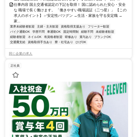
仕事内容 国土交通省認定の下記を取得！ 国に認められた安心・安全
な 職場で長く働けます。 「働きやすい職場認証（二つ星）」 【この
求人のポイント】 ✅安定性バツグン →生活・家族を守る安定職 →
家...
業界未経験者歓迎
主婦・主夫歓迎
資格取得支援あり
フリーター歓迎
バイク通勤OK
学歴不問
車通勤OK
固定時間制
経験不問
未経験者歓迎
経験者歓迎
ネイルOK
有資格者歓迎
研修あり
賞与あり
ブランクOK
交通費支給
資格取得手当あり
寮・社宅あり
ひげOK
同じ企業の求人
正社員