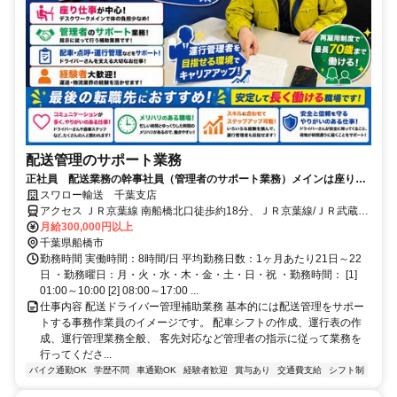
配送管理のサポート業務
正社員 配送業務の幹事社員（管理者のサポート業務）メインは座り仕
事中心の事務作業
スワロー輸送 千葉支店
アクセス ＪＲ京葉線 南船橋北口徒歩約18分、ＪＲ京葉線/ＪＲ武蔵野
線 新習志野北口徒歩約29分、京成本線 谷津南口徒歩約29分 南船橋駅
月給300,000円以上
より車で2分
千葉県船橋市
勤務時間 実働時間：8時間/日 平均勤務日数：1ヶ月あたり21日～22
日 ・勤務曜日：月・火・水・木・金・土・日・祝 ・勤務時間： [1]
01:00～10:00 [2] 08:00～17:00 ...
仕事内容 配送ドライバー管理補助業務 基本的には配送管理をサポー
トする事務作業員のイメージです。 配車シフトの作成、運行表の作
成、運行管理業務全般、 客先対応など管理者の指示に従って業務を
行ってくださ...
バイク通勤OK
学歴不問
車通勤OK
経験者歓迎
賞与あり
交通費支給
シフト制