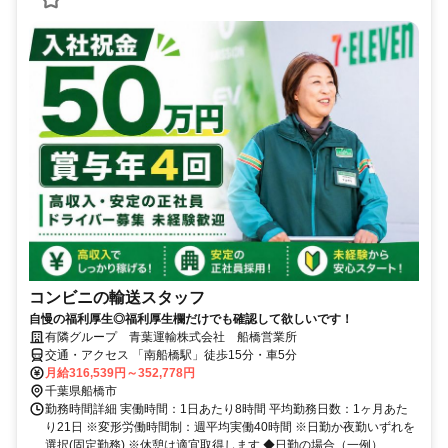
コンビニの輸送スタッフ
自慢の福利厚生◎福利厚生欄だけでも確認して欲しいです！
有隣グループ 青葉運輸株式会社 船橋営業所
交通・アクセス 「南船橋駅」徒歩15分・車5分
月給316,539円～352,778円
千葉県船橋市
勤務時間詳細 実働時間：1日あたり8時間 平均勤務日数：1ヶ月あた
り21日 ※変形労働時間制：週平均実働40時間 ※日勤か夜勤いずれを
選択(固定勤務) ※休憩は適宜取得します ◆日勤の場合（一例）...