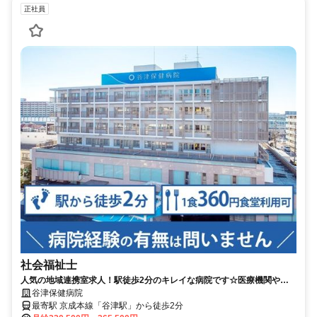
正社員
社会福祉士
人気の地域連携室求人！駅徒歩2分のキレイな病院です☆医療機関や地
域の介護・福祉サービス事業者と関係性を構築するお仕事！1食360円で
谷津保健病院
食堂あり◇【習志野市・谷津駅・病院・社会福祉士・正職員】
最寄駅 京成本線「谷津駅」から徒歩2分