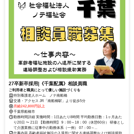
27卒新卒採用|《千葉配属》相談員職
ご利用者と職員にとって優しい施設づくりを
特別養護老人ホーム ノテ南船橋
交通・アクセス JR「南船橋駅」より徒歩5分
月給242,800円以上
千葉県船橋市
勤務時間詳細 実働時間：1日あたり8時間 平均勤務日数：1ヶ月あた
り20日 〜 21日 【勤務時間】 9：00～18：00（休憩60分） 研修とし
て介護業務に従事中の勤務体系（一例） 07：00～...
仕事内容 高齢者福祉施設の入退所に関する連絡調整および相談援助