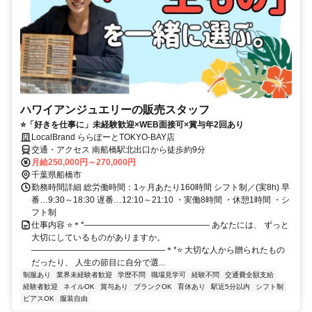
ハワイアンジュエリーの販売スタッフ
⭐「好きを仕事に」未経験歓迎×WEB面接可×賞与年2回あり
LocalBrand ららぽーとTOKYO-BAY店
交通・アクセス 南船橋駅北出口から徒歩約9分
月給250,000円～270,000円
千葉県船橋市
勤務時間詳細 総労働時間：1ヶ月あたり160時間 シフト制／(実8h) 早
番…9:30～18:30 遅番…12:10～21:10 ・実働8時間 ・休憩1時間 ・シ
フト制
仕事内容 ⭐＊*――――――――――――――― あなたには、 ずっと
大切にしているものがありますか。
――――――――――――――――＊*⭐ 大切な人から贈られたもの
だったり、 人生の節目に自分で選...
制服あり
業界未経験者歓迎
学歴不問
職場見学可
経験不問
交通費全額支給
経験者歓迎
ネイルOK
賞与あり
ブランクOK
育休あり
駅近5分以内
シフト制
ピアスOK
服装自由