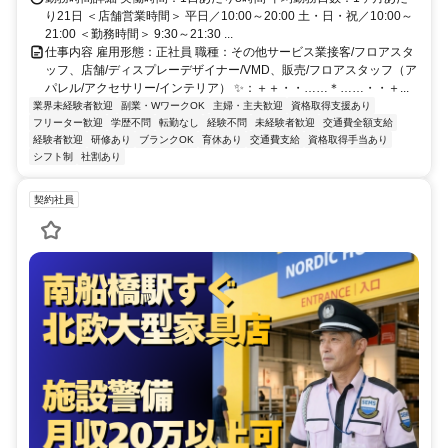
り21日 ＜店舗営業時間＞ 平日／10:00～20:00 土・日・祝／10:00～
21:00 ＜勤務時間＞ 9:30～21:30 ...
仕事内容 雇用形態：正社員 職種：その他サービス業接客/フロアスタ
ッフ、店舗/ディスプレーデザイナー/VMD、販売/フロアスタッフ（ア
パレル/アクセサリー/インテリア） ✨：＋＋・・……＊……・・＋...
業界未経験者歓迎
副業・WワークOK
主婦・主夫歓迎
資格取得支援あり
フリーター歓迎
学歴不問
転勤なし
経験不問
未経験者歓迎
交通費全額支給
経験者歓迎
研修あり
ブランクOK
育休あり
交通費支給
資格取得手当あり
シフト制
社割あり
契約社員