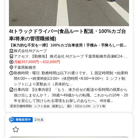
4tトラックドライバー(食品ルート配送・100%カゴ台
車/将来の管理職候補)
【体力的な不安を一掃】 100%カゴ台車使用！手積み・手降ろし一切な
しで腰を痛めません。
株式会社AIグループ
アクセス: 【勤務地】 株式会社 AIグループ 千葉県船橋市高瀬町24-6
マイカー・バイク通勤OK（無料駐車場完備）
月給357,000円～432,000円
千葉県船橋市
勤務時間・曜日: 勤務時間は以下の通りです。 1. 固定時間制: <始業時
間4:00>～<終業時刻13:00>（休憩時間 <8:00〜9:00>） 2. シフト制:
シフトにより変動あり（具体的な...
仕事内容: 【仕事内容】 「もう、体力任せの配送や長時間の残業から
抜け出しませんか？」 38歳〜49歳からの転職。これからの10年・20
年を安心して預けられる環境をお探しのあなたへ。 4t冷蔵...
変形労働時間制
シフト自由
残業なし
週2・3日からOK
シフト制
正社員