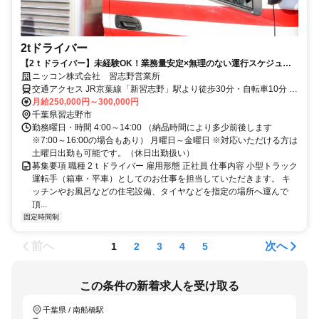
2tドライバー
【2ｔドライバー】未経験OK！業務量安定×無理のない運行スケジュー
ル。賞与年2回／月収30万以上可！
ニッコン株式会社 習志野営業所
交通アクセス JR京葉線「新習志野」駅より徒歩30分・自転車10分 ※
自転車を貸与します。
月給250,000円～300,000円
千葉県習志野市
勤務曜日・時間 4:00～14:00 （納品時間により多少前後します
※7:00～16:00の場合もあり） 月曜日～金曜日 ※対応いただける方は
土曜日出勤も可能です。（休日出勤扱い）
募集要項 職種 2ｔドライバー 雇用形態 正社員 仕事内容 小型トラック
運転手（箱車・平車）としてのお仕事を担当していただきます。 キ
ッチンやお風呂などの住宅設備、タイヤなどを指定の場所へ運んで
頂...
固定時間制
前へ
次へ
1
2
3
4
5
この条件の新着求人を受け取る
千葉県 / 南船橋駅