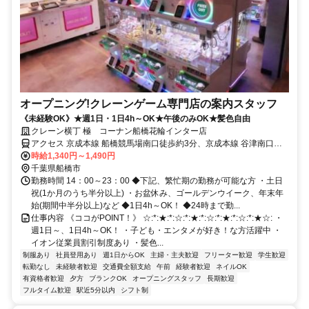
オープニング!クレーンゲーム専門店の案内スタッフ
《未経験OK》★週1日・1日4h～OK★午後のみOK★髪色自由
クレーン横丁 極 コーナン船橋花輪インター店
アクセス 京成本線 船橋競馬場南口徒歩約3分、京成本線 谷津南口徒
歩約10分、京成本線 大神宮下徒歩約12分
時給1,340円～1,490円
千葉県船橋市
勤務時間 14：00～23：00 ◆下記、繁忙期の勤務が可能な方 ・土日
祝(1か月のうち半分以上) ・お盆休み、ゴールデンウイーク、年末年
始(期間中半分以上)など ◆1日4h～OK！ ◆24時まで勤...
仕事内容 《ココがPOINT！》 ☆:*:★:*:☆:*:★:*:☆:*:★:*:☆:*:★☆: ・
週1日～、1日4h～OK！ ・子ども・エンタメが好き！な方活躍中 ・
イオン従業員割引制度あり ・髪色...
制服あり
社員登用あり
週1日からOK
主婦・主夫歓迎
フリーター歓迎
学生歓迎
転勤なし
未経験者歓迎
交通費全額支給
午前
経験者歓迎
ネイルOK
有資格者歓迎
夕方
ブランクOK
オープニングスタッフ
長期歓迎
フルタイム歓迎
駅近5分以内
シフト制