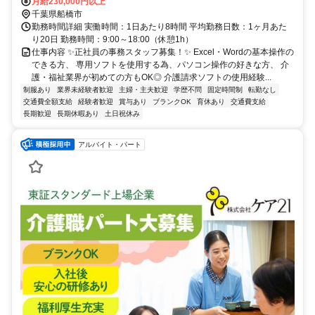
駅」南口から徒歩13分
月給230,000円以上
千葉県船橋市
勤務時間詳細 実働時間：1日あたり8時間 平均勤務日数：1ヶ月あた
り20日 勤務時間：9:00～18:00（休憩1h）
仕事内容 ✨正社員の事務スタッフ募集！✨ Excel・Wordの基本操作の
できる方、 専用ソフトを使用する為、パソコン操作の好きな方、 介
護・福祉業界が初めての方もOK◎ 介護請求ソフトの使用経験...
制服あり
業界未経験者歓迎
主婦・主夫歓迎
学歴不問
固定時間制
転勤なし
交通費全額支給
経験者歓迎
賞与あり
ブランクOK
育休あり
交通費支給
長期歓迎
長期休暇あり
土日祝休み
アルバイト・パート