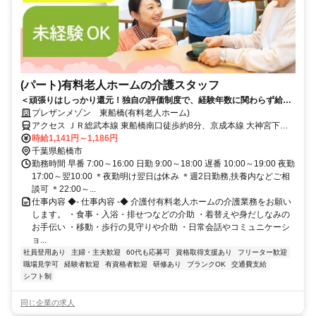
(パート)有料老人ホームの介護スタッフ
＜頑張りはしっかり還元！独自の評価制度で、経験年数に関わらず給与
UPが可能◎＞人に寄り添う仕事を、安定の介護業界で。和やかな雰囲気
プレザンメゾン 東船橋(有料老人ホーム)
の有料老人ホーム勤務。
アクセス ＪＲ総武本線 東船橋南口徒歩約8分、京成本線 大神宮下徒
歩約11分、京成本線 船橋競馬場北口徒歩約13分 JR総武線「東船橋」
時給1,141円～1,186円
駅から徒歩約8分
千葉県船橋市
勤務時間 早番 7:00～16:00 日勤 9:00～18:00 遅番 10:00～19:00 夜勤
17:00～翌10:00 ＊夜勤明け翌日は休み ＊週2日勤務,扶養内などご相
談可 ＊22:00～...
仕事内容 ◆- 仕事内容 -◆ 介護付有料老人ホームの介護業務をお願い
します。 ・食事・入浴・排せつなどの介助 ・着替えや身だしなみの
お手伝い ・移動・歩行の見守りや介助 ・日常会話やコミュニケーシ
ョ...
社員登用あり
主婦・主夫歓迎
60代も応募可
資格取得支援あり
フリーター歓迎
職場見学可
経験者歓迎
有資格者歓迎
研修あり
ブランクOK
交通費支給
シフト制
同じ企業の求人