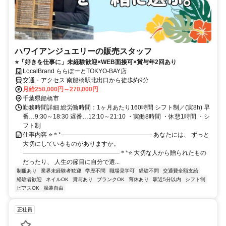
ハワイアンジュエリーの販売スタッフ
⭐「好きを仕事に」未経験歓迎×WEB面接可×賞与年2回あり
LocalBrand ららぽーとTOKYO-BAY店
交通・アクセス 南船橋駅北出口から徒歩約9分
月給250,000円～270,000円
千葉県船橋市
勤務時間詳細 総労働時間：1ヶ月あたり160時間 シフト制／(実8h) 早
番…9:30～18:30 遅番…12:10～21:10 ・実働8時間 ・休憩1時間 ・シ
フト制
仕事内容 ⭐＊*――――――――――――――― あなたには、 ずっと
大切にしているものがありますか。
――――――――――――――――＊*⭐ 大切な人から贈られたもの
だったり、 人生の節目に自分で選...
制服あり
業界未経験者歓迎
学歴不問
職場見学可
経験不問
交通費全額支給
経験者歓迎
ネイルOK
賞与あり
ブランクOK
育休あり
駅近5分以内
シフト制
ピアスOK
服装自由
正社員