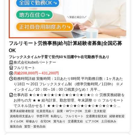
フルリモート労務事務|給与計算経験者募集|全国応募
OK
フレックスタイム✨子育て世代60％活躍中✨在宅勤務手当あり
株式会社kubellパートナー
フルリモート
月給208,000円～431,200円
勤務時間詳細 実働時間：1日あたり8時間 平均勤務日数：1ヶ月あた
り18日 〜 20日 フレックスタイム制 （標準労働時間／1日8h） ※メ
インタイム／10：00～16：00 ◎残業少なめ！ 月平...
仕事内容 ★☆★☆★☆★☆★☆★☆★☆★☆★☆ ☆ 労務実務経験を
お持ちの方 ★ ★ 給与計算、勤怠管理、年末調整 ☆ ☆ フルリモート
でスキル活かせる！ ★ ★☆★☆★☆★☆★☆★☆★☆★☆★☆ ...
業界未経験者歓迎
社員登用あり
副業・WワークOK
主婦・主夫歓迎
資格取得支援あり
学歴不問
転勤なし
フルリモート
交通費全額支給
経験者歓迎
ネイルOK
研修あり
在宅OK
賞与あり
交通費支給
ピアスOK
土日祝休み
服装自由
髪型・髪色自由