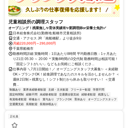
児童相談所の調理スタッフ
オープニング！残業無し✨育休実績有✨要調理師or栄養士免許✅
日本給食株式会社(勤務地:船橋市児童相談所)
交通・アクセス JR「南船橋駅」より徒歩9分
月給220,000円～290,000円
千葉県船橋市
勤務時間詳細 実働時間：1日あたり8時間 平均勤務日数：1ヶ月あた
り21日 05:30 ～ 20:00 ＊実働8時間の3交代制 勤務時間は相談可能！
「固定シフトがいい」などもお気軽にご相談くださ...
仕事内容 ＼7月1日開始！／ オープニングスタッフ大募集✨ ＜未経験
OK＞ブランクOK！給食調理であなたのスキルを活かしませんか？ ＜
週休2日制＞残業なし！シフト制だから休みも取りやすい！ ＜交通
費...
制服あり
業界未経験者歓迎
主婦・主夫歓迎
フリーター歓迎
学歴不問
固定時間制
経験不問
未経験者歓迎
交通費全額支給
経験者歓迎
残業なし
有資格者歓迎
研修あり
賞与あり
ブランクOK
育休あり
オープニングスタッフ
交通費支給
長期歓迎
長期休暇あり
正社員