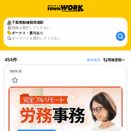
千葉県
船橋競馬場駅
職種を選択してください
ボーナス・賞与あり
キーワードを選択してください
454件
条件保存
関連度順
契約社員