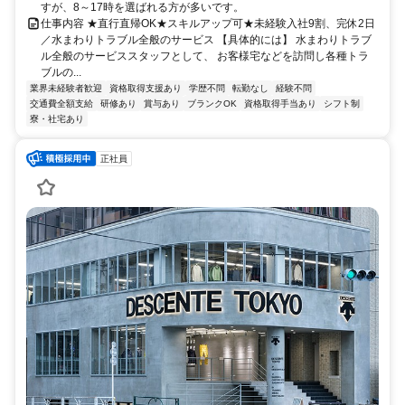
すが、8～17時を選ばれる方が多いです。
仕事内容 ★直行直帰OK★スキルアップ可★未経験入社9割、完休2日
／水まわりトラブル全般のサービス 【具体的には】 水まわりトラブ
ル全般のサービススタッフとして、 お客様宅などを訪問し各種トラ
ブルの...
業界未経験者歓迎
資格取得支援あり
学歴不問
転勤なし
経験不問
交通費全額支給
研修あり
賞与あり
ブランクOK
資格取得手当あり
シフト制
寮・社宅あり
正社員