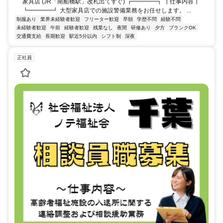
家具店 (JR「南船橋駅」改札出てすぐ) ┏━━━━┓ ┃仕事内容┃
┗━━━━┛ 大型家具店での施設警備業務をお任せします。 ...
制服あり
業界未経験者歓迎
フリーター歓迎
早朝
学歴不問
経験不問
未経験者歓迎
午前
経験者歓迎
残業なし
夜間
研修あり
夕方
ブランクOK
交通費支給
長期歓迎
駅近5分以内
シフト制
深夜
正社員