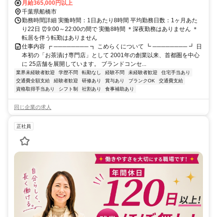
月給365,000円以上
千葉県船橋市
勤務時間詳細 実働時間：1日あたり8時間 平均勤務日数：1ヶ月あた
り22日 ⏰9:00～22:00の間で 実働8時間 ＊深夜勤務はありません ＊
転居を伴う転勤はありません
仕事内容 ┏ ──────── ┓ こめらくについて ┗ ──────── ┛ 日
本初の「お茶漬け専門店」として 2001年の創業以来、首都圏を中心
に 25店舗を展開しています。 ブランドコンセ...
業界未経験者歓迎
学歴不問
転勤なし
経験不問
未経験者歓迎
住宅手当あり
交通費全額支給
経験者歓迎
研修あり
賞与あり
ブランクOK
交通費支給
資格取得手当あり
シフト制
社割あり
食事補助あり
同じ企業の求人
正社員