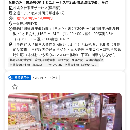
夜勤のみ！未経験OK！ミニボーナス年2回♪快適環境で働ける◎
株式会社東亜サービス(津田沼)
交通・アクセス 津田沼駅徒歩1分
日給11,470円～14,880円
千葉県習志野市
勤務時間詳細 実働時間：1日あたり8時間30分 〜 10時間 平均勤務日
数：1ヶ月あたり16日 〜 24日 （1）19：00～翌9：00/実働8.5ｈ
（2）21：00～翌8：00/実働10ｈ ＊...
仕事内容 大学構内の警備をお願いします！ ＊勤務地：津田沼 【具体
的な業務】 ＊施設内の巡回 ＊受付・出入管理 ＊モニター監視 ＊緊急
時対応 ＜未経験でも安心のフォロー体制＞ 丁寧に指導をしながら...
業界未経験者歓迎
変形労働時間制
学歴不問
経験不問
未経験者歓迎
交通費全額支給
賞与あり
ブランクOK
交通費支給
駅近5分以内
アルバイト・パート