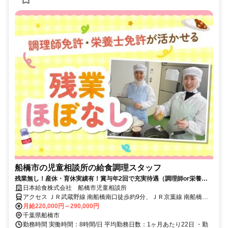
船橋市の児童相談所の給食調理スタッフ
残業無し！産休・育休実績有！賞与年2回で充実待遇（調理師or栄養士
免許必須）
日本給食株式会社 船橋市児童相談所
アクセス ＪＲ武蔵野線 南船橋南口徒歩約9分、ＪＲ京葉線 南船橋南
口徒歩約9分、京成本線 船橋競馬場南口徒歩約23分
月給220,000円～290,000円
千葉県船橋市
勤務時間 実働時間：8時間/日 平均勤務日数：1ヶ月あたり22日 ・勤