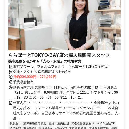
ららぽーとTOKYO-BAY店の婦人服販売スタッフ
接客経験を活かす★「安心・安定」の職場環境
東京ソワール フォルムフォルマ ららぽーとTOKYO-BAY店
交通・アクセス 南船橋駅より徒歩5分
月給204,000円～271,000円
千葉県船橋市
勤務時間詳細 実働時間：1日あたり8時間 平均勤務日数：1ヶ月あた
り21日 週5日勤務、8.0時間勤務、年間休日121日 シフト制 ①9：30
～18：30 ②10：00～19：00 ③11：15～2...
仕事内容 ＊‥‥＊‥‥＊‥‥＊‥‥＊‥‥＊‥‥＊ 創業50年以上の
歴史を誇る！ フォーマル業界のリーディングカンパニー、 《株式会
社東京ソワール》 自己資本比率75.3％の盤石な経営基盤のもと、 人
生...
制服あり
業界未経験者歓迎
主婦・主夫歓迎
資格取得支援あり
バイク通勤OK
学歴不問
車通勤OK
職場見学可
経験不問
未経験者歓迎
交通費全額支給
午前