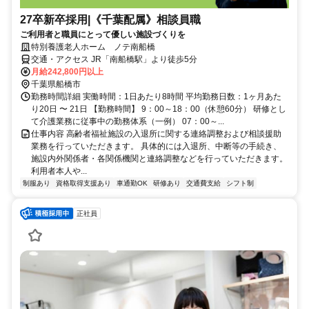
27卒新卒採用|《千葉配属》相談員職
ご利用者と職員にとって優しい施設づくりを
特別養護老人ホーム ノテ南船橋
交通・アクセス JR「南船橋駅」より徒歩5分
月給242,800円以上
千葉県船橋市
勤務時間詳細 実働時間：1日あたり8時間 平均勤務日数：1ヶ月あた
り20日 〜 21日 【勤務時間】 9：00～18：00（休憩60分） 研修とし
て介護業務に従事中の勤務体系（一例） 07：00～...
仕事内容 高齢者福祉施設の入退所に関する連絡調整および相談援助
業務を行っていただきます。 具体的には入退所、中断等の手続き、
施設内外関係者・各関係機関と連絡調整などを行っていただきます。
利用者本人や...
制服あり
資格取得支援あり
車通勤OK
研修あり
交通費支給
シフト制
正社員