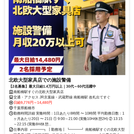
北欧大型家具店での施設警備
【2名募集】最大日給1.4万円以上｜30代～60代活躍中
南船橋駅すぐの北欧大型家具店
交通・アクセス JR京葉線・武蔵野線 南船橋駅 改札出てすぐ
日給9,776円～14,480円
千葉県船橋市
勤務時間詳細 実働時間：1日あたり8時間 〜 10時間 平均勤務日数：1
ヶ月あたり20日 〜 21日 ① 9:00～21:00 (実働10H/休憩2H) ② 13:15
～22:15 (実働8H/休憩...
仕事内容 ┏━━━┓ ┃勤務地┃ ┗━━━┛ 南船橋駅すぐの北欧大型