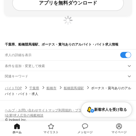
アプリを無料ダウンロード
千葉県、船橋競馬場駅、ボーナス・賞与ありのアルバイト・バイト求人情報
求人の詳細を表示
条件を追加・変更して検索
市区町村を追加・変更
関連キーワード
完全在宅ワーク 全国
シール貼り 在宅
現在地周辺
ガチャガチャ
犬カフェ
千葉県
駅を追加・変更
バイトTOP
千葉県
船橋市
船橋競馬場駅
ボーナス・賞与ありのアル
千葉県
すべて
バイト・バイト・求人
千葉市
すべて
職種を追加・変更
JR武蔵野線
中央区
花見川区
稲毛区
若葉区
緑区
美浜区
南流山駅
新松戸駅
新八柱駅
東松戸駅
市川大野駅
船橋法典駅
西船橋駅
飲食・フードサービス
銚子市
市川市
船橋市
館山市
木更津市
松戸市
野田市
茂原市
成田市
佐倉市
東金市
特徴を追加・変更
新着求人を受け取る
飲食・フードサービス
すべて
ヘルプ・お問い合わせ
サイトマップ
利用規約・プライバシーポリシー
JR中央・総武線
旭市
習志野市
柏市
勝浦市
市原市
流山市
八千代市
我孫子市
鴨川市
鎌ケ谷市
ホールスタッフ
キッチンスタッフ
皿洗い・洗い場
精肉・鮮魚加工
給食調理
人気
[企業]求人広告の掲載相談
市川駅
本八幡駅
下総中山駅
西船橋駅
船橋駅
東船橋駅
津田沼駅
幕張本郷駅
幕張駅
君津市
富津市
浦安市
四街道市
袖ケ浦市
八街市
印西市
白井市
富里市
南房総市
雇用形態を追加・変更
パン屋（ベーカリー）
フードカウンター販売員
バー（BAR）・バーテンダー
日払いOK
高校生歓迎
学生歓迎
深夜の仕事
髪型・髪色自由
ひげOK
ネイルOK
新検見川駅
稲毛駅
西千葉駅
千葉駅
匝瑳市
香取市
山武市
いすみ市
大網白里市
印旛郡
香取郡
山武郡
長生郡
夷隅郡
飲食店補助（開店・閉店準備）
飲食店（店長・マネージャー）
ピアスOK
アルバイト・パート
履歴書不要
オープニングスタッフ
留学生・外国人活躍中
安房郡
都道府県を変更
営業・販売
JR総武本線
勤務期間
正社員
ホーム
マイリスト
メッセージ
マイページ
市川駅
船橋駅
津田沼駅
稲毛駅
千葉駅
東千葉駅
都賀駅
四街道駅
物井駅
佐倉駅
営業・販売
すべて
短期
契約社員
単発・1日OK
長期
期間限定（春夏冬休み等）