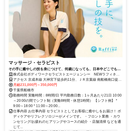
マッサージ・セラピスト
その手に癒やしの技を身につけて、何歳になっても、日本中どこでも働
けるセラピストの第一歩を踏み出しませんか。
株式会社ボディワークセラピストエージェンシー NEWラフィネ
ららぽーとTokyoBay店
アクセス 京成本線 大神宮下徒歩約11分、ＪＲ京葉線 南船橋南口徒歩
約14分、ＪＲ武蔵野線 南船橋南口徒歩約14分 最寄駅：船橋競馬場・
月給231,000円～350,000円
南船橋駅
千葉県船橋市
勤務時間 実働時間：8時間/日 平均勤務日数：1ヶ月あたり21日 10:00
～20:00の間でシフト制（実働8時間・休憩1時間） 【シフト例】 *
9:00～18:00 * 11:00～20:00...
仕事内容 お仕事内容 セラピストとしてお客様に癒やしをお届け！ ボ
ディケアやリフレクソロジーがメインです。 ・フロント業務 ・カウ
ンセリング/お疲れのヒアリングやコースの紹介 ・店舗清掃 などを通
じて...