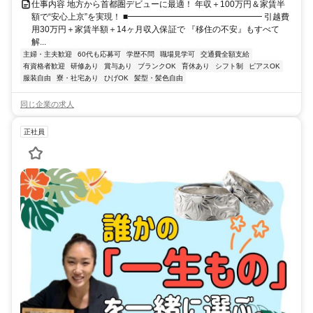
仕事内容 地方から首都圏デビューに最適！ 年収＋100万円＆家賃半
額で“安心上京”を実現！ ■━━━━━━━━━━━━━━━━ 引越費
用30万円＋家賃半額＋14ヶ月収入保証で 『移住の不安』もすべて
解...
主婦・主夫歓迎
60代も応募可
学歴不問
職場見学可
交通費全額支給
有資格者歓迎
研修あり
賞与あり
ブランクOK
育休あり
シフト制
ピアスOK
服装自由
寮・社宅あり
ひげOK
髪型・髪色自由
同じ企業の求人
正社員