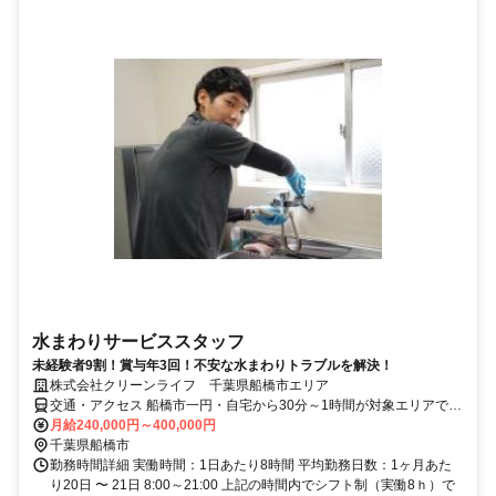
水まわりサービススタッフ
未経験者9割！賞与年3回！不安な水まわりトラブルを解決！
株式会社クリーンライフ 千葉県船橋市エリア
交通・アクセス 船橋市一円・自宅から30分～1時間が対象エリアです
（直行直帰）。
月給240,000円～400,000円
千葉県船橋市
勤務時間詳細 実働時間：1日あたり8時間 平均勤務日数：1ヶ月あた
り20日 〜 21日 8:00～21:00 上記の時間内でシフト制（実働8ｈ）で