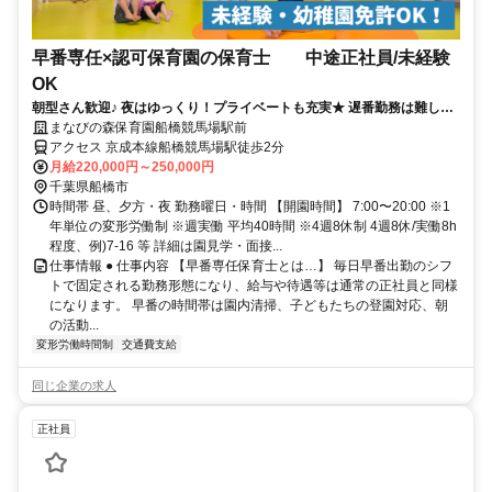
早番専任×認可保育園の保育士 中途正社員/未経験
OK
朝型さん歓迎♪ 夜はゆっくり！プライベートも充実★ 遅番勤務は難しい
けど正社員で働きたい方！
まなびの森保育園船橋競馬場駅前
アクセス 京成本線船橋競馬場駅徒歩2分
月給220,000円～250,000円
千葉県船橋市
時間帯 昼、夕方・夜 勤務曜日・時間 【開園時間】 7:00〜20:00 ※1
年単位の変形労働制 ※週実働 平均40時間 ※4週8休制 4週8休/実働8h
程度、例)7-16 等 詳細は園見学・面接...
仕事情報 ● 仕事内容 【早番専任保育士とは…】 毎日早番出勤のシフ
トで固定される勤務形態になり、給与や待遇等は通常の正社員と同様
になります。 早番の時間帯は園内清掃、子どもたちの登園対応、朝
の活動...
変形労働時間制
交通費支給
同じ企業の求人
正社員