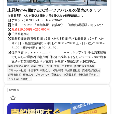
未経験から働けるスポーツアパレルの販売スタッフ
従業員割引あり✨週休2日制／月9日休み✨残業ほぼなし
デサント(DESCENTE) TOKYOBAY
交通・アクセス 「南船橋駅」徒歩8分、「船橋競馬場駅」徒歩12分
月給219,000円～250,000円
千葉県船橋市
勤務時間詳細 実働時間：1日あたり8時間 平均勤務日数：1ヶ月あた
り21日 ＜店舗営業時間＞ 平日／10:00～20:00 土・日・祝／10:00～
21:00 ＜勤務時間＞ 9:30～21:30 ...
仕事内容 ✨：＋＋・・……＊……・・＋＋：✨ ✅アパレル販売未経験
でも安心 ✅週休2日制(月9日休み) ✅残業ほぼなし ✅シーズン毎に制服
支給 ✅従業員割引あり ✅充実した教育・研修制度 ✅26新卒&...
業界未経験者歓迎
副業・WワークOK
主婦・主夫歓迎
資格取得支援あり
フリーター歓迎
学歴不問
転勤なし
経験不問
未経験者歓迎
交通費全額支給
経験者歓迎
研修あり
ブランクOK
育休あり
交通費支給
資格取得手当あり
シフト制
社割あり
契約社員