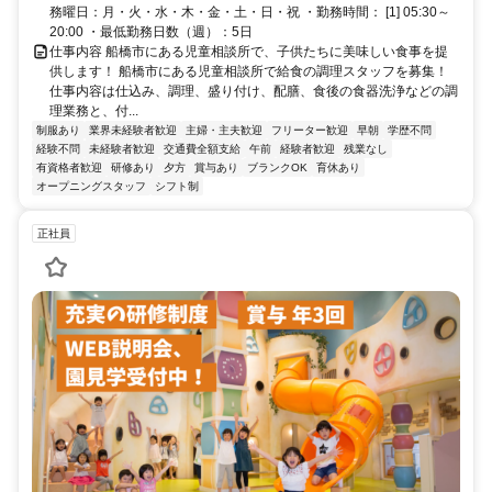
務曜日：月・火・水・木・金・土・日・祝 ・勤務時間： [1] 05:30～
20:00 ・最低勤務日数（週）：5日
仕事内容 船橋市にある児童相談所で、子供たちに美味しい食事を提
供します！ 船橋市にある児童相談所で給食の調理スタッフを募集！
仕事内容は仕込み、調理、盛り付け、配膳、食後の食器洗浄などの調
理業務と、付...
制服あり
業界未経験者歓迎
主婦・主夫歓迎
フリーター歓迎
早朝
学歴不問
経験不問
未経験者歓迎
交通費全額支給
午前
経験者歓迎
残業なし
有資格者歓迎
研修あり
夕方
賞与あり
ブランクOK
育休あり
オープニングスタッフ
シフト制
正社員