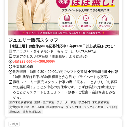
ジュエリー販売スタッフ
【東証上場】お盆休み中も応募対応中！年休120日以上/残業ほぼなし/転
勤なし/未経験も安心サポート！
マハラジャ・ダイヤモンド ららぽーとTOKYO-BAY店
交通アクセス JR京葉線「南船橋駅」より徒歩8分
月給223,000円～306,000円
千葉県船橋市
勤務曜日・時間 9:30～20:00の間でシフト交替制 ◆実働8時間 ◆休憩
1時間 残業は月平均3時間程度と少な目で プライベートも充実♪
職種 ジュエリー販売スタッフ 仕事内容 「売る」ことよりも「お客様
のお話を聞く」ことが中心のお仕事です。 まずは笑顔でお出迎えす
ることからスタートしましょう！ ・接客・ご提案（会話を楽しみな
がら、...
業界未経験者歓迎
主婦・主夫歓迎
フリーター歓迎
学歴不問
未経験者歓迎
交通費全額支給
ネイルOK
社会保険完備
ブランクOK
フルタイム歓迎
シフト制
昇給あり
賞与年2回あり
正社員