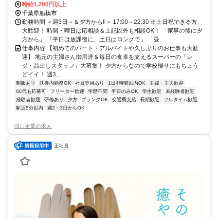
口徒歩約6分、京成本線 船橋競馬場南口徒歩約20分 JR京葉線「南船
時給1,200円以上
橋駅」直結！
千葉県船橋市
勤務時間 ＜週3日～＆夕方から!!＞ 17:00～22:30 ※土日祝できる方、
大歓迎！ 時間・曜日は応相談＆上記以外も相談OK！ 「家事の後に夕
方から」 「平日は放課後に、土日はロングで」 「昼...
仕事内容 【初めてのパート・アルバイトや久しぶりのお仕事も大歓
迎】 地元の主婦さん御用達＆毎日の食卓を支えるスーパーの「レ
ジ・品出しスタッフ」大募集！ 夕方からなので学校帰りにもちょう
どイイ！ 週3...
制服あり
扶養内勤務OK
社員登用あり
1日4時間以内OK
主婦・主夫歓迎
60代も応募可
フリーター歓迎
学歴不問
平日のみOK
学生歓迎
未経験者歓迎
経験者歓迎
研修あり
夕方
ブランクOK
交通費支給
長期歓迎
フルタイム歓迎
駅近5分以内
週2・3日からOK
同じ企業の求人
正社員