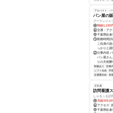
アルバイト・パ
パン屋の
ブーランジェ
時給1,19
交通・アク
千葉県佐倉
勤務時間詳細
ご自身の急
っかりと調
仕事内容 
パン屋さん
りの天然酵
制服あり
扶養
シフト自由
学
交通費支給
長
正社員
訪問看護ス
しゃるぅる訪
月給305,0
千葉県佐倉