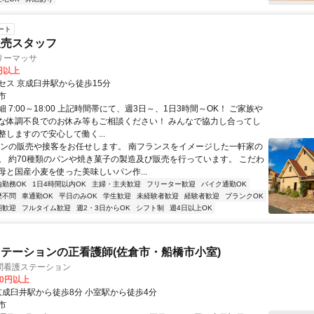
ート
販売スタッフ
リーマッサ
0円以上
セス 京成臼井駅から徒歩15分
市
 7:00～18:00 上記時間帯にて、週3日～、1日3時間～OK！ ご家族や
な体調不良でのお休み等もご相談ください！ みんなで協力し合ってし
整しますので安心して働く...
パンの販売や接客をお任せします。 南フランスをイメージした一軒家の
。 約70種類のパンや焼き菓子の製造及び販売を行っています。 こだわ
母と国産小麦を使った美味しいパン作...
内勤務OK
1日4時間以内OK
主婦・主夫歓迎
フリーター歓迎
バイク通勤OK
歴不問
車通勤OK
平日のみOK
学生歓迎
未経験者歓迎
経験者歓迎
ブランクOK
期歓迎
フルタイム歓迎
週2・3日からOK
シフト制
週4日以上OK
テーションの正看護師(佐倉市・船橋市小室)
問看護ステーション
00円以上
アクセス: 京成臼井駅から徒歩8分 小室駅から徒歩4分
市