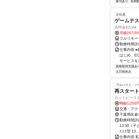
賞与あり
長期
正社員
ゲームテ
合同会社Link
月給267,0
フルリモー
勤務時間詳細
仕事内容 
はじめ、E
サービスを展
資格取得支援あ
土日祝休み
アルバイト・パ
再スタート
カットビース
時給1,200
交通・アク
千葉県佐倉
勤務時間詳細 
13:30（
だけ型 13...
仕事内容 