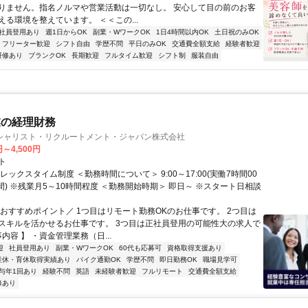
りません。指名ノルマや営業活動は一切なし。 安心して目の前のお客
える環境を整えています。 ＜＜この...
社員登用あり
週1日からOK
副業・WワークOK
1日4時間以内OK
土日祝のみOK
フリーター歓迎
シフト自由
学歴不問
平日のみOK
交通費全額支給
経験者歓迎
研修あり
ブランクOK
長期歓迎
フルタイム歓迎
シフト制
服装自由
業の経理財務
シャリスト・リクルートメント・ジャパン株式会社
円～4,500円
ト
レックスタイム制度 ＜勤務時間について＞ 9:00～17:00(実働7時間00
間) ※残業月5～10時間程度 ＜勤務開始時期＞ 即日～ ※スタート日相談
＼おすすめポイント／ 1つ目はリモート勤務OKのお仕事です。 2つ目は
スキルを活かせるお仕事です。 3つ目は正社員登用の可能性大の求人で
事内容 】 ・資金管理業務（日...
迎
社員登用あり
副業・WワークOK
60代も応募可
資格取得支援あり
産休・育休取得実績あり
バイク通勤OK
学歴不問
即日勤務OK
職場見学可
与年1回あり
経験不問
英語
未経験者歓迎
フルリモート
交通費全額支給
修あり