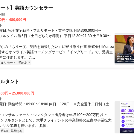
モート】英語カウンセラー
rld
00円～480,000円
ト
日: 完全在宅勤務・フルリモート・業務委託 月給300,000円〜
円 フルタイム 週5日（土日どちらか稼働） 平日12:30~21:30 土日9:30〜
 誰かの「もう一度、英語を頑張りたい」に寄り添う仕事 株式会社Morrow
が運営するオンライン英語コーチングサービス「イングリード」で、受講生
に伴走します。 こ...
フルリモート
昇給あり
サルタント
エ
000円～25,000,000円
ト
日: 勤務時間：09:00〜18:00 休日：120日 ※完全週休二日制（土・
 ★コンサルファーム・シンクタンク出身者は年収100〜200万円以上
" コンサルタントとして、大手クライアントの事業戦略の立案や事業拡大
サル業務を担います。 具体...
在宅OK
昇給あり