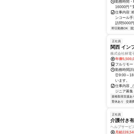
勤務時間・曜
16000円
仕事内容:
ンコール手当
訪問5000円
即日勤務OK
固
正社員
関西 イン
株式会社林電
年俸5,500,
フルリモー
勤務時間詳細
⏰9:00～
います。
仕事内容 _/_
ジニア募集
資格取得支援あ
育休あり
交通
正社員
介護付き
ヘルプサービ
月給228,5