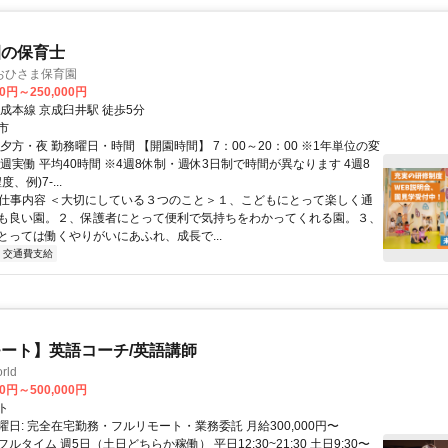
園の保育士
おひさま保育園
00円～250,000円
成本線 京成臼井駅 徒歩5分
市
夕方・夜 勤務曜日・時間 【開園時間】 7：00～20：00 ※1年単位の変
週実働 平均40時間 ※4週8休制・週休3日制で時間が異なります 4週8
、例)7-...
● 仕事内容 ＜大切にしている３つのこと＞１、こどもにとって楽しく通
も良い園。２、保護者にとって便利で気持ちをわかってくれる園。３、
とっては働くやりがいにあふれ、成長で...
交通費支給
ート】英語コーチ/英語講師
rld
00円～500,000円
ト
日: 完全在宅勤務・フルリモート・業務委託 月給300,000円〜
円 フルタイム 週5日（土日どちらか稼働） 平日12:30~21:30 土日9:30〜