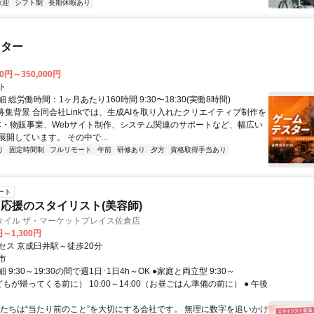
歓迎
シフト制
長期休暇あり
スター
00円～350,000円
ト
 総労働時間：1ヶ月あたり160時間 9:30〜18:30(実働8時間)
●募集背景 合同会社Linkでは、生成AIを取り入れたクリエイティブ制作を
C・物販事業、Webサイト制作、システム関連のサポートなど、幅広い
開しています。 その中で...
り
固定時間制
フルリモート
午前
研修あり
夕方
資格取得手当あり
ート
応援のスタイリスト(美容師)
タイル ザ・マーケットプレイス佐倉店
円～1,300円
セス 京成臼井駅～徒歩20分
市
9:30～19:30の間で週1日･1日4h～OK ●家庭と両立型 9:30～
子どもが帰ってくる前に） 10:00～14:00（お昼ごはん準備の前に） ● 午後
私たちは“当たり前のこと”を大切にする会社です。 無理に数字を追いかけ