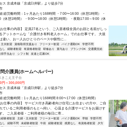
セス 京成本線「京成臼井駅」より徒歩7分
市
 総労働時間：1ヶ月あたり168時間 ・7:00〜16:00（休憩1時間） ・
:00（休憩1時間） ・9:00〜18:00（休憩1時間） ・夜勤17:00～9:00（休
【お仕事の内容】 定員27名という、ご入居者様全員のお顔と名前がしっ
るアットホームな「介護付き有料老人ホーム」でのお仕事です。 大規
は違い、お一人おひとりのペースや個性に...
・主夫歓迎
資格取得支援あり
フリーター歓迎
バイク通勤OK
学歴不問
なし
経験者歓迎
有資格者歓迎
研修あり
賞与あり
ブランクOK
交通費支給
取得手当あり
シフト制
友達と応募OK
問介護員(ホームヘルパー)
スきこえ王子台
40円～300,000円
セス 京成本線「京成臼井駅」より徒歩7分
市
 総労働時間：1ヶ月あたり168時間 8:00〜17:00（休憩1時間）
【お仕事の内容】 サービス付き高齢者向け住宅にお住まいの方や、ご自
れているご利用者様のもとへ伺い、 心温まる介護サービスをお届けす
す。 ご入居者様・ご利用者様の毎日に寄...
未経験者歓迎
主婦・主夫歓迎
フリーター歓迎
バイク通勤OK
早朝
学歴不問
なし
経験不問
未経験者歓迎
午前
経験者歓迎
残業なし
有資格者歓迎
夕方