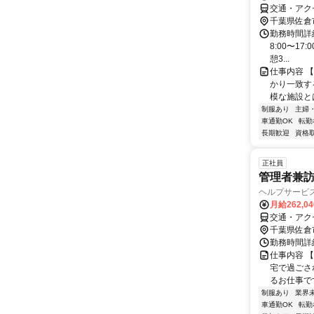
交通・アク
千葉県佐倉
勤務時間詳細
8:00〜17
憩3...
仕事内容 
かり一致す
模な施設と
制服あり
主婦
車通勤OK
転勤
長期歓迎
資格
正社員
管理者兼訪
ヘルプサービ
月給262,0
交通・アク
千葉県佐倉
勤務時間詳細
仕事内容 
宅で過ごさ
るお仕事で
制服あり
業界
車通勤OK
転勤