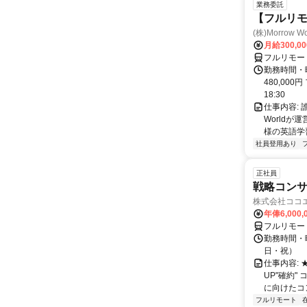
業務委託
【フルリ
(株)Morrow Wo
月給300,0
フルリモー
勤務時間・曜
480,000
18:30
仕事内容:
World
様の英語学習
社員登用あり
正社員
戦略コン
株式会社ココ
年俸6,000,
フルリモー
勤務時間・曜
日・祝）
仕事内容:
UP"確約
に向けたコン
フルリモート