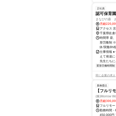
正社員
認可保育
まなびの森 
月給220,0
アクセス 京
千葉県佐倉
時間帯 昼、
形労働制 ※
休/実働8h程度
仕事情報 
えて発達に
先生たちに
変形労働時間制
同じ企業の求人
業務委託
【フルリモ
(株)Morrow Wo
月給300,0
フルリモー
勤務時間・曜
450,000