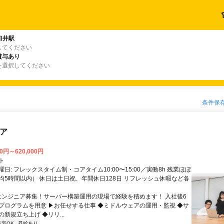
臼井駅
してください
賞与あり
を選択してください
条件保
ニア
00円～620,000円
ト
日: フレックスタイム制・コアタイム10:00〜15:00／実働8h 残業ほぼ
均5時間以内） 休日は土日祝、年間休日128日 リフレッシュ休暇など各
 エンジニア募集！サーバー構築運用の現場で経験を積めます！ 入社後6
プログラムを用意 ▶お任せする仕事 ◆ミドルウェアの運用・監視 ◆サ
新規立ち上げ ◆リリ...
在宅OK
昇給あり