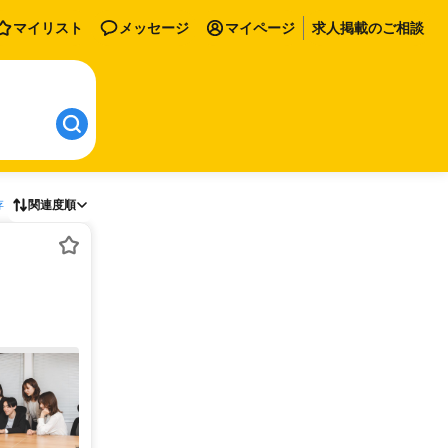
マイリスト
メッセージ
マイページ
求人掲載のご相談
存
関連度順