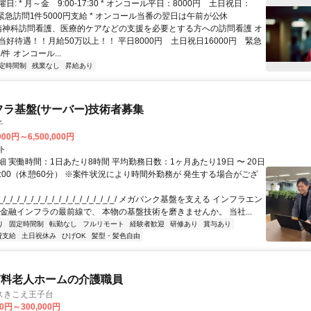
日: * 月～金 9:00-17:30 * オンコール平日：8000円 土日祝日：
 * 緊急訪問1件5000円支給 * オンコール当番の翌日は午前が公休
 精神科訪問看護、医療的ケアなどの支援を必要とする方への訪問看護 オ
好待遇！！月給50万以上！！ 平日8000円 土日祝日16000円 緊急
/件 オンコール...
定時間制
残業なし
昇給あり
フラ基盤(サーバー)技術者募集
子
000円～6,500,000円
ト
 実働時間：1日あたり8時間 平均勤務日数：1ヶ月あたり19日 〜 20日
18:00（休憩60分） ※案件状況により時間外勤務が 発生する場合がござ
/_/_/_/_/_/_/_/_/_/_/_/_/_/_/_/_/ メガバンク基盤を支える インフラエン
 金融インフラの最前線で、 本物の基盤技術を磨きませんか。 当社...
り
固定時間制
転勤なし
フルリモート
経験者歓迎
研修あり
賞与あり
費支給
土日祝休み
ひげOK
髪型・髪色自由
有料老人ホームの介護職員
スきこえ王子台
40円～300,000円