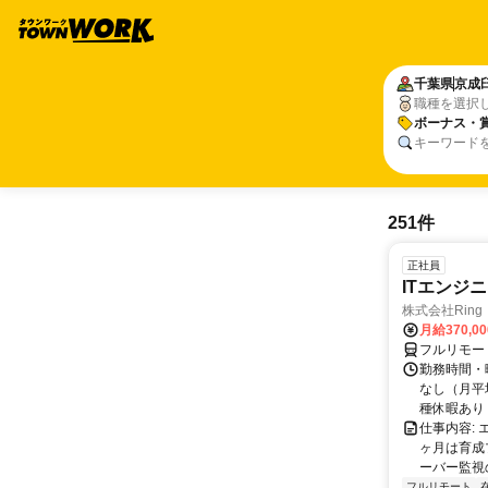
千葉県
京成
職種を選択
ボーナス・
キーワード
251件
正社員
ITエンジ
株式会社Ring
月給370,0
フルリモー
勤務時間・曜
なし（月平
種休暇あり
仕事内容:
ヶ月は育成
ーバー監視の
フルリモート