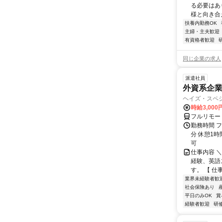
る必要はあ
様と向き合
扶養内勤務OK
主婦・主夫歓迎
有資格者歓迎
同じ企業の求人
派遣社員
外資系企
ヘイズ・スペ
時給3,000
フルリモー
勤務時間 フ
分 休憩1時
可
仕事内容 
経験、英語
す。 【 仕
業界未経験者歓
社会保険あり
平日のみOK
賞
経験者歓迎
研