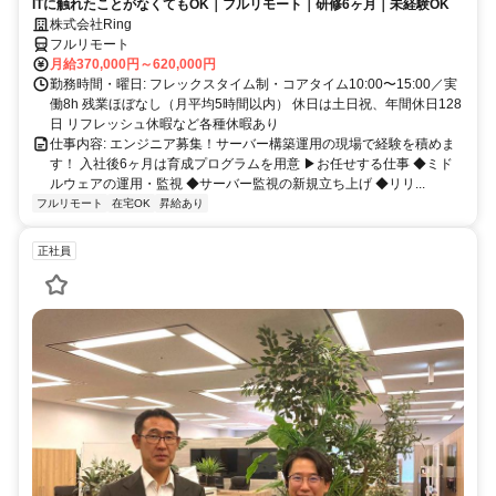
ITに触れたことがなくてもOK｜フルリモート｜研修6ヶ月｜未経験OK
株式会社Ring
フルリモート
月給370,000円～620,000円
勤務時間・曜日: フレックスタイム制・コアタイム10:00〜15:00／実
働8h 残業ほぼなし（月平均5時間以内） 休日は土日祝、年間休日128
日 リフレッシュ休暇など各種休暇あり
仕事内容: エンジニア募集！サーバー構築運用の現場で経験を積めま
す！ 入社後6ヶ月は育成プログラムを用意 ▶お任せする仕事 ◆ミド
ルウェアの運用・監視 ◆サーバー監視の新規立ち上げ ◆リリ...
フルリモート
在宅OK
昇給あり
正社員