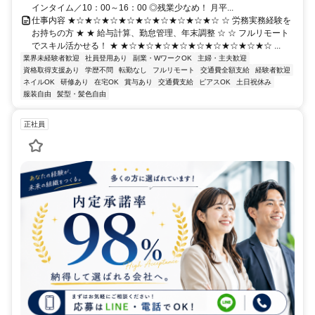
インタイム／10：00～16：00 ◎残業少なめ！ 月平...
仕事内容 ★☆★☆★☆★☆★☆★☆★☆★☆★☆ ☆ 労務実務経験を
お持ちの方 ★ ★ 給与計算、勤怠管理、年末調整 ☆ ☆ フルリモート
でスキル活かせる！ ★ ★☆★☆★☆★☆★☆★☆★☆★☆★☆ ...
業界未経験者歓迎
社員登用あり
副業・WワークOK
主婦・主夫歓迎
資格取得支援あり
学歴不問
転勤なし
フルリモート
交通費全額支給
経験者歓迎
ネイルOK
研修あり
在宅OK
賞与あり
交通費支給
ピアスOK
土日祝休み
服装自由
髪型・髪色自由
正社員