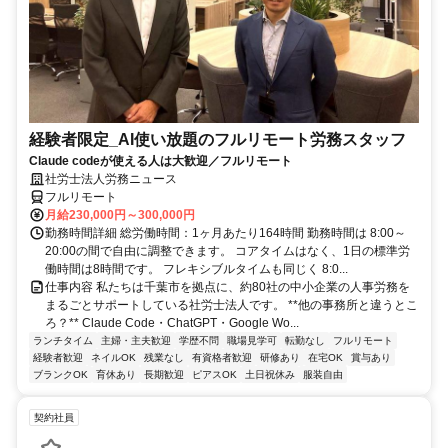
経験者限定_AI使い放題のフルリモート労務スタッフ
Claude codeが使える人は大歓迎／フルリモート
社労士法人労務ニュース
フルリモート
月給230,000円～300,000円
勤務時間詳細 総労働時間：1ヶ月あたり164時間 勤務時間は 8:00～
20:00の間で自由に調整できます。 コアタイムはなく、1日の標準労
働時間は8時間です。 フレキシブルタイムも同じく 8:0...
仕事内容 私たちは千葉市を拠点に、約80社の中小企業の人事労務を
まるごとサポートしている社労士法人です。 **他の事務所と違うとこ
ろ？** Claude Code・ChatGPT・Google Wo...
ランチタイム
主婦・主夫歓迎
学歴不問
職場見学可
転勤なし
フルリモート
経験者歓迎
ネイルOK
残業なし
有資格者歓迎
研修あり
在宅OK
賞与あり
ブランクOK
育休あり
長期歓迎
ピアスOK
土日祝休み
服装自由
契約社員