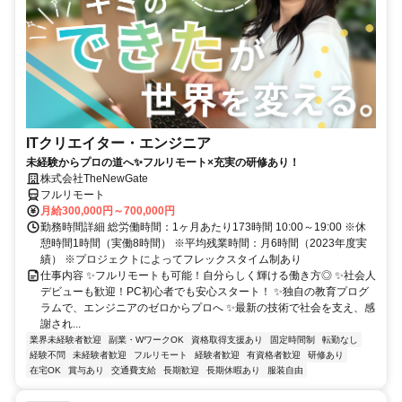
ITクリエイター・エンジニア
未経験からプロの道へ✨フルリモート×充実の研修あり！
株式会社TheNewGate
フルリモート
月給300,000円～700,000円
勤務時間詳細 総労働時間：1ヶ月あたり173時間 10:00～19:00 ※休
憩時間1時間（実働8時間） ※平均残業時間：月6時間（2023年度実
績） ※プロジェクトによってフレックスタイム制あり
仕事内容 ✨フルリモートも可能！自分らしく輝ける働き方◎ ✨社会人
デビューも歓迎！PC初心者でも安心スタート！ ✨独自の教育プログ
ラムで、エンジニアのゼロからプロへ ✨最新の技術で社会を支え、感
謝され...
業界未経験者歓迎
副業・WワークOK
資格取得支援あり
固定時間制
転勤なし
経験不問
未経験者歓迎
フルリモート
経験者歓迎
有資格者歓迎
研修あり
在宅OK
賞与あり
交通費支給
長期歓迎
長期休暇あり
服装自由