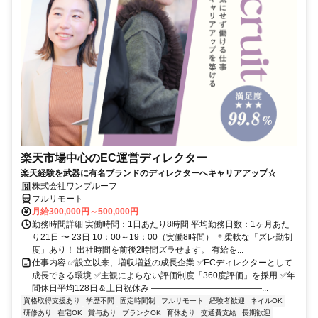
楽天市場中心のEC運営ディレクター
楽天経験を武器に有名ブランドのディレクターへキャリアアップ☆
株式会社ワンプルーフ
フルリモート
月給300,000円～500,000円
勤務時間詳細 実働時間：1日あたり8時間 平均勤務日数：1ヶ月あた
り21日 〜 23日 10：00～19：00（実働8時間） ＊柔軟な「ズレ勤制
度」あり！ 出社時間を前後2時間ズラせます。 有給を...
仕事内容 ✅設立以来、増収増益の成長企業 ✅ECディレクターとして
成長できる環境 ✅主観によらない評価制度「360度評価」を採用 ✅年
間休日平均128日＆土日祝休み ―――――――――――――...
資格取得支援あり
学歴不問
固定時間制
フルリモート
経験者歓迎
ネイルOK
研修あり
在宅OK
賞与あり
ブランクOK
育休あり
交通費支給
長期歓迎