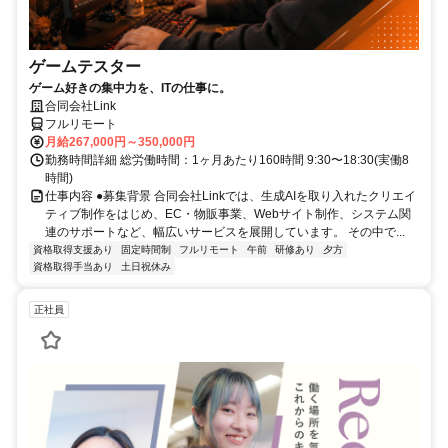
ゲームテスター
ゲーム好きの集中力を、ITの仕事に。
合同会社Link
フルリモート
月給267,000円～350,000円
勤務時間詳細 総労働時間：1ヶ月あたり160時間 9:30〜18:30(実働8
時間)
仕事内容 ●募集背景 合同会社Linkでは、生成AIを取り入れたクリエイ
ティブ制作をはじめ、EC・物販事業、Webサイト制作、システム関
連のサポートなど、幅広いサービスを展開しています。 その中で...
資格取得支援あり
固定時間制
フルリモート
午前
研修あり
夕方
資格取得手当あり
土日祝休み
正社員