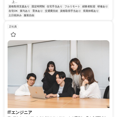
上...
資格取得支援あり
固定時間制
住宅手当あり
フルリモート
経験者歓迎
研修あり
在宅OK
賞与あり
育休あり
交通費支給
資格取得手当あり
長期休暇あり
土日祝休み
服装自由
正社員
ITエンジニア