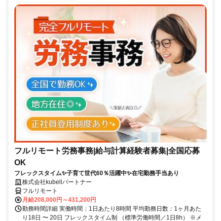
フルリモート労務事務|給与計算経験者募集|全国応募
OK
フレックスタイム✨子育て世代60％活躍中✨在宅勤務手当あり
株式会社kubellパートナー
フルリモート
月給208,000円～431,200円
勤務時間詳細 実働時間：1日あたり8時間 平均勤務日数：1ヶ月あた
り18日 〜 20日 フレックスタイム制 （標準労働時間／1日8h） ※メ