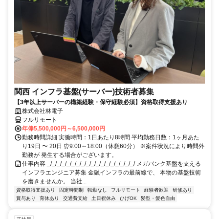
関西 インフラ基盤(サーバー)技術者募集
【3年以上サーバーの構築経験・保守経験必須】資格取得支援あり
株式会社林電子
フルリモート
年俸5,500,000円～6,500,000円
勤務時間詳細 実働時間：1日あたり8時間 平均勤務日数：1ヶ月あた
り19日 〜 20日 ⏰9:00～18:00（休憩60分） ※案件状況により時間外
勤務が 発生する場合がございます。
仕事内容 _/_/_/_/_/_/_/_/_/_/_/_/_/_/_/_/_/_/ メガバンク基盤を支える
インフラエンジニア募集 金融インフラの最前線で、 本物の基盤技術
を磨きませんか。 当社...
資格取得支援あり
固定時間制
転勤なし
フルリモート
経験者歓迎
研修あり
賞与あり
育休あり
交通費支給
土日祝休み
ひげOK
髪型・髪色自由