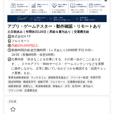
アプリ・ゲームテスター・動作確認・リモートあり
土日祝休み｜年間休日120日｜昇給＆賞与あり｜交通費支給
株式会社H.T.F
フルリモート
月給250,000円以上
勤務時間詳細 総労働時間：1ヶ月あたり160時間 平日 9:00～
18:00（実働8時間・休憩1時間）
仕事内容 「好きなことを仕事にする、その第一歩がここにありま
す。」 スマホアプリ・Webサービス・ゲームコンテンツなどを実際
に操作しながら、正常に動いているかどうかを確認する「品質チェッ
ク業務」をお...
業界未経験者歓迎
ランチタイム
資格取得支援あり
フリーター歓迎
学歴不問
固定時間制
職場見学可
経験不問
フルリモート
交通費全額支給
午前
経験者歓迎
残業なし
有資格者歓迎
研修あり
夕方
在宅OK
賞与あり
ブランクOK
交通費支給
正社員