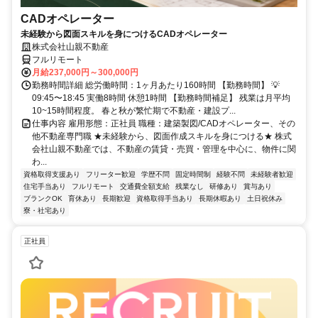
CADオペレーター
未経験から図面スキルを身につけるCADオペレーター
株式会社山親不動産
フルリモート
月給237,000円～300,000円
勤務時間詳細 総労働時間：1ヶ月あたり160時間 【勤務時間】 💡
09:45〜18:45 実働8時間 休憩1時間 【勤務時間補足】 残業は月平均
10~15時間程度。 春と秋が繁忙期で不動産・建設プ...
仕事内容 雇用形態：正社員 職種：建築製図/CADオペレーター、その
他不動産専門職 ★未経験から、図面作成スキルを身につける★ 株式
会社山親不動産では、不動産の賃貸・売買・管理を中心に、物件に関
わ...
資格取得支援あり
フリーター歓迎
学歴不問
固定時間制
経験不問
未経験者歓迎
住宅手当あり
フルリモート
交通費全額支給
残業なし
研修あり
賞与あり
ブランクOK
育休あり
長期歓迎
資格取得手当あり
長期休暇あり
土日祝休み
寮・社宅あり
正社員