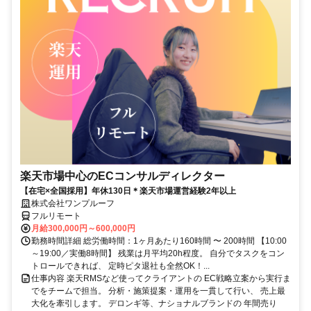
楽天市場中心のECコンサルディレクター
【在宅×全国採用】年休130日＊楽天市場運営経験2年以上
株式会社ワンプルーフ
フルリモート
月給300,000円～600,000円
勤務時間詳細 総労働時間：1ヶ月あたり160時間 〜 200時間 【10:00
～19:00／実働8時間】 残業は月平均20h程度。 自分でタスクをコン
トロールできれば、 定時ピタ退社も全然OK！...
仕事内容 楽天RMSなど使ってクライアントの EC戦略立案から実行ま
でをチームで担当。 分析・施策提案・運用を一貫して行い、 売上最
大化を牽引します。 デロンギ等、ナショナルブランドの 年間売り