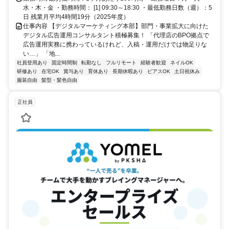
水・木・金 ・勤務時間： [1] 09:30～18:30 ・最低勤務日数（週）：5
日 残業月平均4時間19分（2025年度）
仕事内容 【デジタルマーケティング本部】部門・事業拡大に向けた
デジタル広告運用コンサルタント積極募集！ 「代理店のBPO拠点で
広告運用実務に携わっているけれど、入稿・運用だけでは物足りな
い…」 「地...
社員登用あり
固定時間制
転勤なし
フルリモート
経験者歓迎
ネイルOK
研修あり
在宅OK
賞与あり
育休あり
長期休暇あり
ピアスOK
土日祝休み
服装自由
髪型・髪色自由
正社員