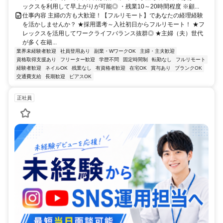
ックスを利用して早上がりが可能◎ ・残業10～20時間程度 ※顧...
仕事内容 主婦の方も大歓迎！【フルリモート】であなたの経理経験
を活かしませんか？ ★採用選考～入社初日からフルリモート！ ★フ
レックスを活用してワークライフバランス抜群◎ ★主婦（夫）世代
が多く在籍...
業界未経験者歓迎
社員登用あり
副業・WワークOK
主婦・主夫歓迎
資格取得支援あり
フリーター歓迎
学歴不問
固定時間制
転勤なし
フルリモート
経験者歓迎
ネイルOK
残業なし
有資格者歓迎
在宅OK
賞与あり
ブランクOK
交通費支給
長期歓迎
ピアスOK
正社員