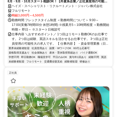
8月・9月・10月スタート相談OK！【外資系企業／正社員登用の可能性
大／700万～800万／リモート勤務OK】経理財務
ヘイズ・スペシャリスト・リクルートメント・ジャパン株式会社
フルリモート
時給3,000円～4,500円
勤務時間 フレックスタイム制度 ＜勤務時間について＞ 9:00～
17:00(実働7時間00分 休憩1時間) ※残業月5～10時間程度 ＜勤務開始
時期＞ 即日～ ※スタート日相談可
仕事内容 ＼おすすめポイント／ 1つ目はリモート勤務OKのお仕事で
す。 2つ目は経験、英語スキルを活かせるお仕事です。 3つ目は正社
員登用の可能性大の求人です。 【 仕事内容 】 ・資金管理業務（日...
業界未経験者歓迎
社員登用あり
副業・WワークOK
60代も応募可
資格取得支援あり
社会保険あり
産休・育休取得実績あり
バイク通勤OK
学歴不問
即日勤務OK
職場見学可
平日のみOK
賞与年1回あり
経験不問
英語
未経験者歓迎
フルリモート
交通費全額支給
経験者歓迎
研修あり
正社員