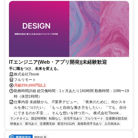
ITエンジニア(Web・アプリ開発)|未経験歓迎
手に職をつけ、未来を変える。
株式会社Tbook
フルリモート
月給250,000円以上
勤務時間詳細 総労働時間：1ヶ月あたり160時間 勤務時間：10時〜19
時（休憩1時間）
仕事内容 未経験から、IT業界デビュー。 「将来のために、何かスキ
ルを身につけたい」 「もっと自由な働き方をしたい」 「でも、自分
にできるのか不安…」 そんな想いを持つ方へ。 株式会社Tbook...
ランチタイム
固定時間制
転勤なし
住宅手当あり
フルリモート
交通費全額支給
研修あり
賞与あり
交通費支給
駅近5分以内
資格取得手当あり
土日祝休み
契約社員