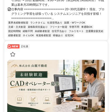
り18日 〜 20日 勤務時間：9:00〜18:00（休憩時間 1時間00分） ※残
業は基本月20時間以下です。
仕事内容 ======================= 20−30代活躍中！ 現在、プロ
グラミング学習を頑張っている システムエンジニアを目指す皆様！
=======================...
業界未経験者歓迎
ランチタイム
社員登用あり
副業・WワークOK
主婦・主夫歓迎
資格取得支援あり
フリーター歓迎
学歴不問
車通勤OK
固定時間制
経験不問
未経験者歓迎
住宅手当あり
フルリモート
交通費全額支給
経験者歓迎
ネイルOK
有資格者歓迎
研修あり
在宅OK
正社員