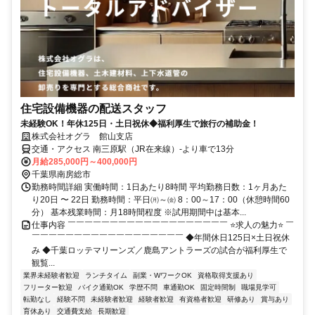
住宅設備機器の配送スタッフ
未経験OK！年休125日・土日祝休◆福利厚生で旅行の補助金！
株式会社オグラ 館山支店
交通・アクセス 南三原駅（JR在来線）-より車で13分
月給285,000円～400,000円
千葉県南房総市
勤務時間詳細 実働時間：1日あたり8時間 平均勤務日数：1ヶ月あた
り20日 〜 22日 勤務時間：平日㈪～㈮ 8：00～17：00（休憩時間60
分） 基本残業時間：月18時間程度 ※試用期間中は基本...
仕事内容 ￣￣￣￣￣￣￣￣￣￣￣￣￣￣￣￣￣￣￣ ⭐求人の魅力⭐ ￣
￣￣￣￣￣￣￣￣￣￣￣￣￣￣￣￣￣￣ ◆年間休日125日×土日祝休
み ◆千葉ロッテマリーンズ／鹿島アントラーズの試合が福利厚生で
観覧...
業界未経験者歓迎
ランチタイム
副業・WワークOK
資格取得支援あり
フリーター歓迎
バイク通勤OK
学歴不問
車通勤OK
固定時間制
職場見学可
転勤なし
経験不問
未経験者歓迎
経験者歓迎
有資格者歓迎
研修あり
賞与あり
育休あり
交通費支給
長期歓迎