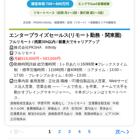
エンタープライズセールス(リモート勤務・関東圏)
フルリモート / 残業30h以内 / 裁量大でキャリアアップ
株式会社PKSHA Infinity
フルリモート
月給519,000円～593,000円
勤務時間詳細 総労働時間：1ヶ月あたり160時間 ■フレックスタイム
制 ・標準労働時間：1日8時間 / 週40時間 ・コアタイム：13:00～
17:00 ・フレキシブルタイム：8:00～13:00 ...
仕事内容 雇用形態：正社員 職種：IT/通信製品法人営業、Webサービ
ス法人営業、営業企画 ――「一人で売る」を卒業。 チームで大手を
動かすプレイングマネージャーへ。 ※本ポジションはリモートベー
ス...
資格取得支援あり
学歴不問
転勤なし
フルリモート
交通費全額支給
午前
ネイルOK
食費補助あり
研修あり
夕方
在宅OK
賞与あり
育休あり
交通費支給
駅近5分以内
資格取得手当あり
深夜
長期休暇あり
ピアスOK
土日祝休み
前へ
次へ
1
2
3
4
5