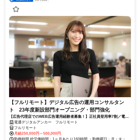
【フルリモート】デジタル広告の運用コンサルタン
ト 23年度新設部門オープニング・部門強化
【広告代理店でのWEB広告運用経験者募集！】正社員登用率7割／電通
G／全国×完全在宅／年休126日・土日祝休み／残業月平均4時間19分
電通デジタルアンカー フルリモート
フルリモート
月給250,000円～500,000円
勤務時間 総労働時間：1ヶ月あたり160時間 ・勤務曜日：月・火・