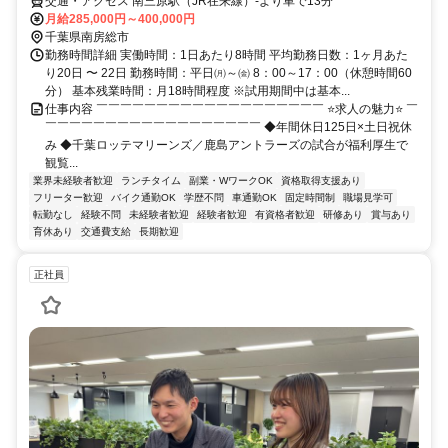
交通・アクセス 南三原駅（JR在来線）-より車で13分
月給285,000円～400,000円
千葉県南房総市
勤務時間詳細 実働時間：1日あたり8時間 平均勤務日数：1ヶ月あた
り20日 〜 22日 勤務時間：平日㈪～㈮ 8：00～17：00（休憩時間60
分） 基本残業時間：月18時間程度 ※試用期間中は基本...
仕事内容 ￣￣￣￣￣￣￣￣￣￣￣￣￣￣￣￣￣￣￣ ⭐求人の魅力⭐ ￣
￣￣￣￣￣￣￣￣￣￣￣￣￣￣￣￣￣￣ ◆年間休日125日×土日祝休
み ◆千葉ロッテマリーンズ／鹿島アントラーズの試合が福利厚生で
観覧...
業界未経験者歓迎
ランチタイム
副業・WワークOK
資格取得支援あり
フリーター歓迎
バイク通勤OK
学歴不問
車通勤OK
固定時間制
職場見学可
転勤なし
経験不問
未経験者歓迎
経験者歓迎
有資格者歓迎
研修あり
賞与あり
育休あり
交通費支給
長期歓迎
正社員