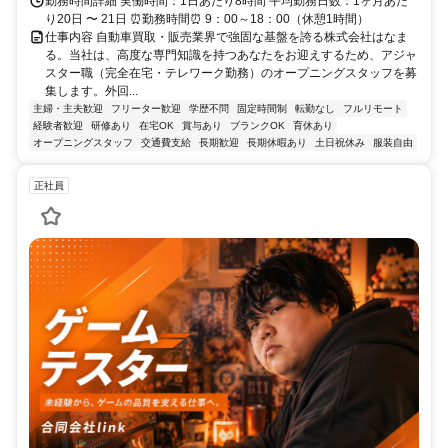
勤務時間詳細 実働時間：1日あたり8時間 平均勤務日数：1ヶ月あた
り20日 〜 21日 ⏰勤務時間⏰ 9：00～18：00（休憩1時間）
仕事内容 自動車買取・販売業界で強固な基盤を誇る株式会社はなま
る。当社は、高度な専門知識を持つあなたをお迎えするため、アジャ
スター職（完全在宅・テレワーク勤務）のオープニングスタッフを募
集します。外回...
主婦・主夫歓迎
フリーター歓迎
学歴不問
固定時間制
転勤なし
フルリモート
経験者歓迎
研修あり
在宅OK
賞与あり
ブランクOK
育休あり
オープニングスタッフ
交通費支給
長期歓迎
長期休暇あり
土日祝休み
服装自由
正社員