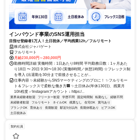
インバウンド事業のSNS運用担当
目指せ登録者1万人！土日祝休／平均残業12h／フルリモート
株式会社ジャパゲート
フルリモート
月給230,000円～280,000円
勤務時間詳細 実働時間：1日あたり8時間 平均勤務日数：1ヶ月あた
り18日 〜 20日 9:30〜18:30 (実働8時間／休憩1時間) ☆フレックス制
を導入 (出退勤を30分まで前後させることが...
仕事内容 ✨未経験からSNSマーケティングのプロに！ ✨フルリモー
ト＆フレックスで柔軟な働き方🏢 ✨土日休み(年休130日)、残業月
10h程度 ✅Instagramアカウント ↓ https:/...
業界未経験者歓迎
フリーター歓迎
学歴不問
固定時間制
転勤なし
経験不問
未経験者歓迎
フルリモート
ネイルOK
残業なし
在宅OK
賞与あり
ブランクOK
育休あり
長期歓迎
駅近5分以内
長期休暇あり
ピアスOK
土日祝休み
契約社員