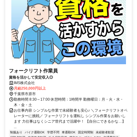
フォークリフト作業員
資格を活かして安定収入◎
IMS株式会社
月給250,000円以上
千葉県市原市
勤務時間 8:30～17:00 休憩時間：1時間半 勤務曜日：月・火・水・
木・金・土
お仕事内容 シンプルな作業で未経験者も安心♪ ＼フォークリフトオペ
レーターに挑戦／ フォークリフトを運転し シンプル作業をお願いし
ます 力仕事はなくシニア世代まで活躍中！ 【自分にできるかな…】
...
制服あり
バイク通勤OK
学歴不問
車通勤OK
固定時間制
未経験者歓迎