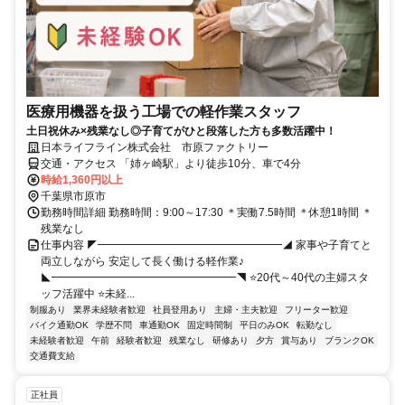
医療用機器を扱う工場での軽作業スタッフ
土日祝休み×残業なし◎子育てがひと段落した方も多数活躍中！
日本ライフライン株式会社 市原ファクトリー
交通・アクセス 「姉ヶ崎駅」より徒歩10分、車で4分
時給1,360円以上
千葉県市原市
勤務時間詳細 勤務時間：9:00～17:30 ＊実働7.5時間 ＊休憩1時間 ＊
残業なし
仕事内容 ◤━━━━━━━━━━━━━━━━━◢ 家事や子育てと
両立しながら 安定して長く働ける軽作業♪
◣━━━━━━━━━━━━━━━━━◥ ⭐20代～40代の主婦スタ
ッフ活躍中 ⭐未経...
制服あり
業界未経験者歓迎
社員登用あり
主婦・主夫歓迎
フリーター歓迎
バイク通勤OK
学歴不問
車通勤OK
固定時間制
平日のみOK
転勤なし
未経験者歓迎
午前
経験者歓迎
残業なし
研修あり
夕方
賞与あり
ブランクOK
交通費支給
正社員