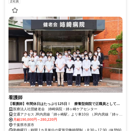
正社員
看護師
【看護師】年間休日はたっぷり125日！ 療養型病院で正職員として働
こう 日勤・夜勤のシフト制
医療法人社団健老会 姉崎病院・姉ヶ崎ケアセンター
交通アクセス JR内房線「姉ヶ崎駅」よリ車10分 （JR内房線「姉ヶ崎
駅」よリ日東バス 深城バス停下車徒歩1分）
月給190,000円～280,220円
千葉県市原市
勤務曜日・時間 1カ月単位の変形労働時間制 ・8:30～17:30（休憩60