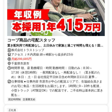
コープ商品の宅配スタッフ
置き配利用で再配達なし、土日休みで家族と過ごす時間も増える！固定
ルートで未経験でも安心
株式会社トラストシップ
アクセス ＪＲ内房線 姉ヶ崎駅から徒歩約15分
月給290,685円
千葉県市原市
時間帯 朝、昼 勤務曜日・時間 勤務時間： 日勤のみ：8:30～
17:30（休憩1時間） ・夜間配達なし・再配達なし！ （置き配のた
め） 休日： 土・日 会社指定平日休日含め年間休日111日 夏季...
仕事情報 ● 仕事内容 市原市が中心の配送エリアで、生協組合員さま
のお宅に食品・生活雑貨をお届けします。1時間に9～10件を配達、
小型トラック（AT限定OK）での配送です。ご不在時は基本的に置き
配を...
固定時間制
交通費支給
正社員