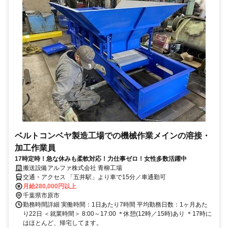
ベルトコンベヤ製造工場での機械作業メインの溶接・
加工作業員
17時定時！急な休みも柔軟対応！力仕事ゼロ！女性多数活躍中
搬送設備アルファ株式会社 青柳工場
交通・アクセス 「五井駅」より車で15分／車通勤可
月給280,000円以上
千葉県市原市
勤務時間詳細 実働時間：1日あたり7時間 平均勤務日数：1ヶ月あた
り22日 ＜就業時間＞ 8:00～17:00 ＊休憩(12時／15時)あり ＊17時に
はほとんど、帰宅してます。