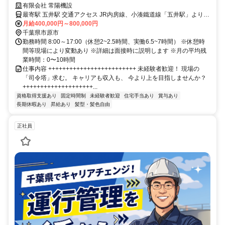
る！
有限会社 常陽機設
最寄駅 五井駅 交通アクセス JR内房線、小湊鐵道線「五井駅」より車
で13分
月給400,000円～800,000円
千葉県市原市
勤務時間 8:00～17:00（休憩2~2.5時間、実働6.5~7時間） ※休憩時
間等現場により変動あり ※詳細は面接時に説明します ※月の平均残
業時間：0〜10時間
仕事内容 +++++++++++++++++++++++++ 未経験者歓迎！ 現場の
「司令塔」求む。 キャリアも収入も、 今より上を目指しませんか？
++++++++++++++++++++...
資格取得支援あり
固定時間制
未経験者歓迎
住宅手当あり
賞与あり
長期休暇あり
昇給あり
髪型・髪色自由
正社員