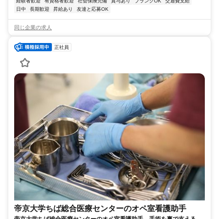
経験者歓迎
有資格者歓迎
社会保険完備
賞与あり
ブランクOK
交通費支給
日中
長期歓迎
昇給あり
友達と応募OK
同じ企業の求人
正社員
帝京大学ちば総合医療センターのオペ室看護助手