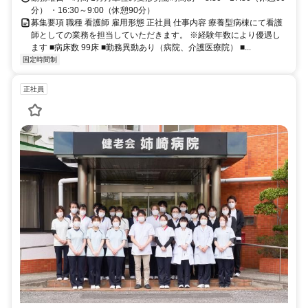
分） ・16:30～9:00（休憩90分）
募集要項 職種 看護師 雇用形態 正社員 仕事内容 療養型病棟にて看護
師としての業務を担当していただきます。 ※経験年数により優遇し
ます ■病床数 99床 ■勤務異動あり（病院、介護医療院） ■...
固定時間制
正社員