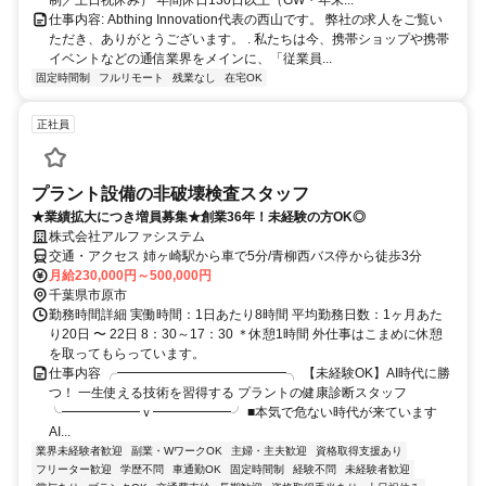
仕事内容: Abthing Innovation代表の西山です。 弊社の求人をご覧い
ただき、ありがとうございます。 . 私たちは今、携帯ショップや携帯
イベントなどの通信業界をメインに、「従業員...
固定時間制
フルリモート
残業なし
在宅OK
正社員
プラント設備の非破壊検査スタッフ
★業績拡大につき増員募集★創業36年！未経験の方OK◎
株式会社アルファシステム
交通・アクセス 姉ヶ崎駅から車で5分/青柳西バス停から徒歩3分
月給230,000円～500,000円
千葉県市原市
勤務時間詳細 実働時間：1日あたり8時間 平均勤務日数：1ヶ月あた
り20日 〜 22日 8：30～17：30 ＊休憩1時間 外仕事はこまめに休憩
を取ってもらっています。
仕事内容 ╭━━━━━━━━━━━━━╮ 【未経験OK】AI時代に勝
つ！ 一生使える技術を習得する プラントの健康診断スタッフ
╰━━━━━━ｖ━━━━━━╯ ■本気で危ない時代が来ています
AI...
業界未経験者歓迎
副業・WワークOK
主婦・主夫歓迎
資格取得支援あり
フリーター歓迎
学歴不問
車通勤OK
固定時間制
経験不問
未経験者歓迎