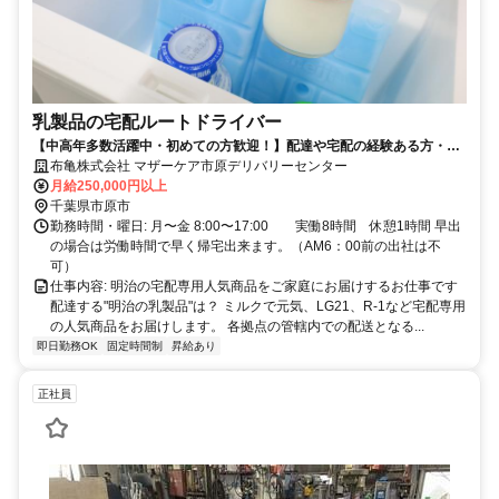
乳製品の宅配ルートドライバー
【中高年多数活躍中・初めての方歓迎！】配達や宅配の経験ある方・好
きな方歓迎
布亀株式会社 マザーケア市原デリバリーセンター
月給250,000円以上
千葉県市原市
勤務時間・曜日: 月〜金 8:00〜17:00 実働8時間 休憩1時間 早出
の場合は労働時間で早く帰宅出来ます。（AM6：00前の出社は不
可）
仕事内容: 明治の宅配専用人気商品をご家庭にお届けするお仕事です
配達する"明治の乳製品"は？ ミルクで元気、LG21、R-1など宅配専用
の人気商品をお届けします。 各拠点の管轄内での配送となる...
即日勤務OK
固定時間制
昇給あり
正社員