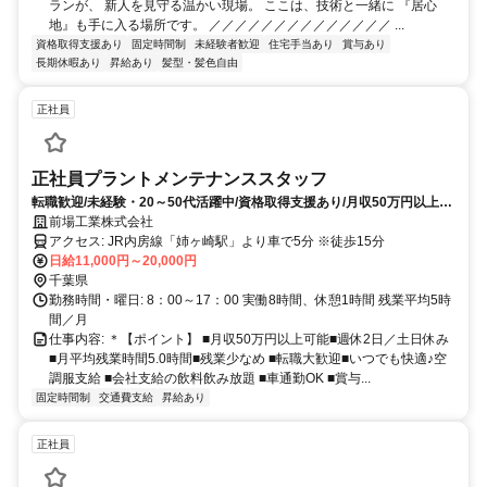
ランが、 新人を見守る温かい現場。 ここは、技術と一緒に 『居心
地』も手に入る場所です。 ／／／／／／／／／／／／／／ ...
資格取得支援あり
固定時間制
未経験者歓迎
住宅手当あり
賞与あり
長期休暇あり
昇給あり
髪型・髪色自由
正社員
正社員プラントメンテナンススタッフ
転職歓迎/未経験・20～50代活躍中/資格取得支援あり/月収50万円以上可
能/年間休日120日/週休2日/転勤なし/残業ほぼなし
前場工業株式会社
アクセス: JR内房線「姉ヶ崎駅」より車で5分 ※徒歩15分
日給11,000円～20,000円
千葉県
勤務時間・曜日: 8：00～17：00 実働8時間、休憩1時間 残業平均5時
間／月
仕事内容: ＊【ポイント】 ■月収50万円以上可能■週休2日／土日休み
■月平均残業時間5.0時間■残業少なめ ■転職大歓迎■いつでも快適♪空
調服支給 ■会社支給の飲料飲み放題 ■車通勤OK ■賞与...
固定時間制
交通費支給
昇給あり
正社員