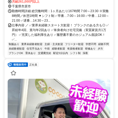
月給261,000円以上
千葉県市原市
勤務時間詳細 総労働時間：1ヶ月あたり167時間 7:00～23:30 ※実働
8時間／休憩1時間 ▼シフト制 ✅早番…7:00～16:00 ✅中番…12:00～
21:00 ✅遅番…14:30～23...
仕事内容 ／ ✅業界未経験スタート大歓迎！ ブランクのある方も◎ ✅
昇給年4回、賞与年2回あり ✅単身者向け社宅完備（実質家賃月1万
円） ✅充実した福利厚生あり ✅履歴書不要のカジュアル面談OK！
✅...
制服あり
業界未経験者歓迎
主婦・主夫歓迎
フリーター歓迎
学歴不問
経験不問
未経験者歓迎
住宅手当あり
午前
経験者歓迎
有資格者歓迎
研修あり
夕方
ブランクOK
育休あり
交通費支給
駅近5分以内
シフト制
深夜
正社員