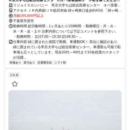
帝京大学ちば総合医療センターのオペ室看護助手 手術を裏で支えるお
仕事！
リジョイスカンパニー 帝京大学ちば総合医療センター オペ室看護
助手
アクセス ＪＲ内房線/ＪＲ総武本線 姉ヶ崎東口徒歩約43分 「姉ヶ崎
駅」よりバス15分
月給195,000円以上
千葉県市原市
勤務時間 総労働時間：1ヶ月あたり159時間 ・勤務曜日：月・火・
水・木・金・土※ 注釈内容については下記コメントを参照下さい。
・勤務時間： [1] 07:00～15:30 [2] 08:30～...
仕事内容 緑に囲まれた病院で勤務。車通勤OK！ 高台に施設があり、
緑に囲まれている帝京大学ちば総合医療センター。車通勤も可能で駐
車場も広々としています。現在20代～40代まで10名程度のスタッフ
が活躍...
研修あり
賞与あり
交通費支給
シフト制
正社員