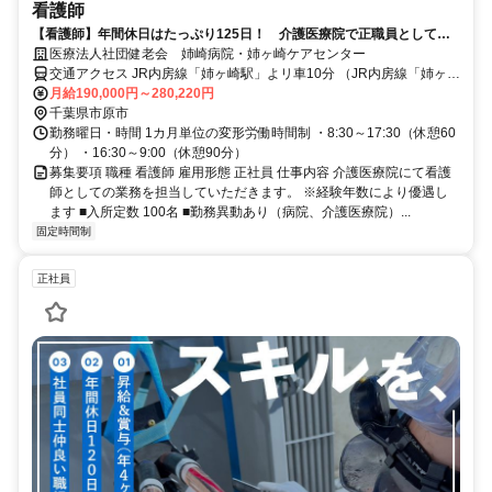
看護師
【看護師】年間休日はたっぷり125日！ 介護医療院で正職員として働
こう 日勤・夜勤のシフト制
医療法人社団健老会 姉崎病院・姉ヶ崎ケアセンター
交通アクセス JR内房線「姉ヶ崎駅」よリ車10分 （JR内房線「姉ヶ崎
駅」よリ日東バス 深城バス停下車徒歩1分）
月給190,000円～280,220円
千葉県市原市
勤務曜日・時間 1カ月単位の変形労働時間制 ・8:30～17:30（休憩60
分） ・16:30～9:00（休憩90分）
募集要項 職種 看護師 雇用形態 正社員 仕事内容 介護医療院にて看護
師としての業務を担当していただきます。 ※経験年数により優遇し
ます ■入所定数 100名 ■勤務異動あり（病院、介護医療院）...
固定時間制
正社員