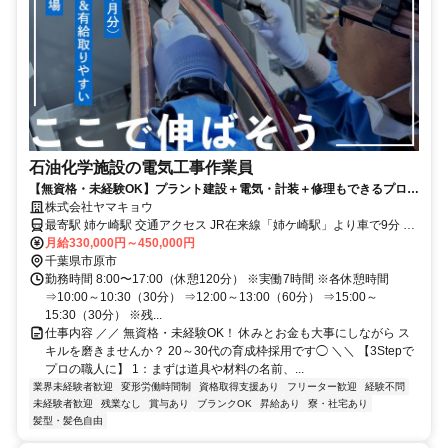
石油化学施設の電気工事作業員
【無資格・未経験OK】プラント建設＋電気・計装＋修理もできるプロに
なれる！
株式会社ヤマキョウ
最寄駅 姉ケ崎駅 交通アクセス JR在来線「姉ケ崎駅」より車で9分 ✓
月給330,000円～450,000円
車通勤OK ✓バイク通勤OK ✓基本出張なし
千葉県市原市
勤務時間 8:00〜17:00（休憩120分） ※実働7時間 ※各休憩時間
⇒10:00～10:30（30分） ⇒12:00～13:00（60分） ⇒15:00～
15:30（30分） ※残...
仕事内容 ／／ 無資格・未経験OK！ 休みとお金も大事にしながら ス
キルを磨きませんか？ 20～30代の育成枠採用です◯ ＼＼ 【3Stepで
プロの職人に】 1：まずは道具や材料の名前、...
業界未経験者歓迎
変形労働時間制
資格取得支援あり
フリーター歓迎
経験不問
未経験者歓迎
残業なし
賞与あり
ブランクOK
昇給あり
寮・社宅あり
髪型・髪色自由