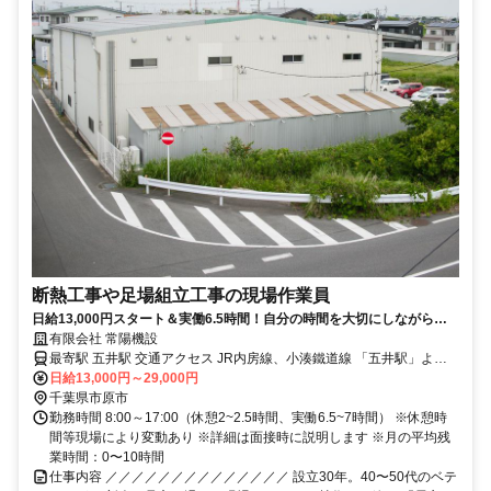
断熱工事や足場組立工事の現場作業員
日給13,000円スタート＆実働6.5時間！自分の時間を大切にしながら働
ける！
有限会社 常陽機設
最寄駅 五井駅 交通アクセス JR内房線、小湊鐵道線 「五井駅」より
車で13分
日給13,000円～29,000円
千葉県市原市
勤務時間 8:00～17:00（休憩2~2.5時間、実働6.5~7時間） ※休憩時
間等現場により変動あり ※詳細は面接時に説明します ※月の平均残
業時間：0〜10時間
仕事内容 ／／／／／／／／／／／／／／ 設立30年。40〜50代のベテ