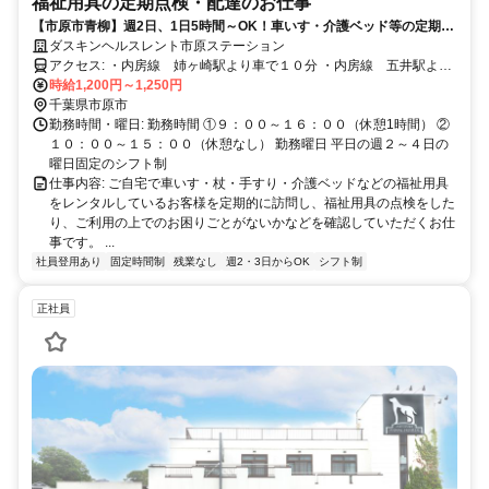
福祉用具の定期点検・配達のお仕事
【市原市青柳】週2日、1日5時間～OK！車いす・介護ベッド等の定期点
検スタッフ
ダスキンヘルスレント市原ステーション
アクセス: ・内房線 姉ヶ崎駅より車で１０分 ・内房線 五井駅より
車で１０分 給与: ・交通費 社内規定により 月25,000円を上限にて
時給1,200円～1,250円
支給
千葉県市原市
勤務時間・曜日: 勤務時間 ①９：００～１６：００（休憩1時間） ②
１０：００～１５：００（休憩なし） 勤務曜日 平日の週２～４日の
曜日固定のシフト制
仕事内容: ご自宅で車いす・杖・手すり・介護ベッドなどの福祉用具
をレンタルしているお客様を定期的に訪問し、福祉用具の点検をした
り、ご利用の上でのお困りごとがないかなどを確認していただくお仕
事です。 ...
社員登用あり
固定時間制
残業なし
週2・3日からOK
シフト制
正社員