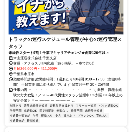
トラックの運行スケジュール管理が中心の運行管理ス
タッフ
未経験スタート9割！千葉でキャリアチェンジ★創業120年以上
米山運送株式会社 千葉支店
交通・アクセス JR内房線「姉ヶ崎駅」～車で約6分
月給266,000円～411,000円
千葉県市原市
勤務時間詳細 総労働時間：1週あたり40時間 8:30～17:30（実働8時
間） ※残業削減に取り組んでいます 残業月平均 20～25時間
仕事内容 ＊―･―･―･―･―･―･―･―･―･―･―＊ ＼ 業界・職種未経
験の方大歓迎！／ 20～40代男性スタッフ活躍中♪ ✨創業120年以上の
安定企業✨ ＊―･―･―･―･―･―･―･...
制服あり
業界未経験者歓迎
資格取得支援あり
フリーター歓迎
バイク通勤OK
学歴不問
車通勤OK
固定時間制
転勤なし
経験不問
未経験者歓迎
交通費全額支給
午前
研修あり
夕方
賞与あり
ブランクOK
育休あり
交通費支給
長期歓迎