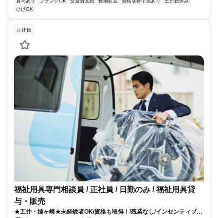
賞与あり
ブランクOK
交通費支給
長期歓迎
資格取得手当あり
土日祝休み
ひげOK
正社員
福祉用具専門相談員 / 正社員 / 日勤のみ / 福祉用具貸
与・販売
★五井・姉ヶ崎★未経験者OK/資格も取得！/残業なし/インセンティブあ