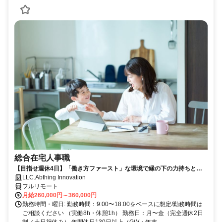
総合在宅人事職
【目指せ週休4日】「働き方ファースト」な環境で縁の下の力持ちとし
て活躍する人事ポジション｜20代30代活躍中
LLC.Abthing Innovation
フルリモート
月給260,000円～360,000円
勤務時間・曜日: 勤務時間：9:00〜18:00をベースに想定/勤務時間は
ご相談ください （実働8h・休憩1h） 勤務日：月〜金（完全週休2日
制／土日祝休み） 年間休日130日以上（GW・年末...