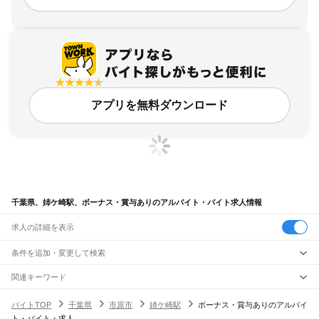
アプリを無料ダウンロード
千葉県、姉ケ崎駅、ボーナス・賞与ありのアルバイト・バイト求人情報
求人の詳細を表示
条件を追加・変更して検索
市区町村を追加・変更
関連キーワード
完全在宅ワーク 全国
シール貼り 在宅
現在地周辺
ガチャガチャ
犬カフェ
千葉県
駅を追加・変更
バイトTOP
千葉県
市原市
姉ケ崎駅
ボーナス・賞与ありのアルバイ
千葉県
すべて
ト・バイト・求人
千葉市
すべて