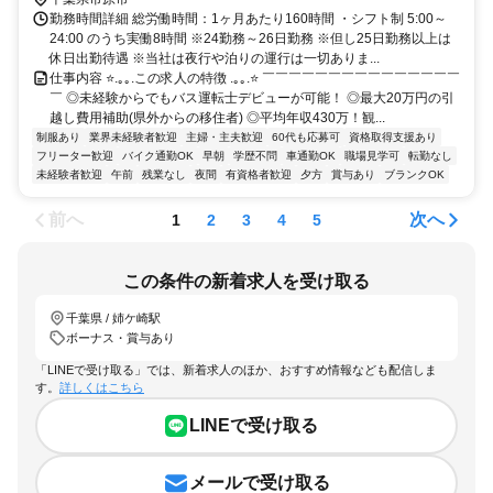
勤務時間詳細 総労働時間：1ヶ月あたり160時間 ・シフト制 5:00～
24:00 のうち実働8時間 ※24勤務～26日勤務 ※但し25日勤務以上は
休日出勤待遇 ※当社は夜行や泊りの運行は一切ありま...
仕事内容 ⭐.｡｡.この求人の特徴 .｡｡.⭐ ￣￣￣￣￣￣￣￣￣￣￣￣￣￣￣
￣ ◎未経験からでもバス運転士デビューが可能！ ◎最大20万円の引
越し費用補助(県外からの移住者) ◎平均年収430万！観...
制服あり
業界未経験者歓迎
主婦・主夫歓迎
60代も応募可
資格取得支援あり
フリーター歓迎
バイク通勤OK
早朝
学歴不問
車通勤OK
職場見学可
転勤なし
未経験者歓迎
午前
残業なし
夜間
有資格者歓迎
夕方
賞与あり
ブランクOK
前へ
次へ
1
2
3
4
5
この条件の新着求人を受け取る
千葉県 / 姉ケ崎駅
ボーナス・賞与あり
「LINEで受け取る」では、新着求人のほか、おすすめ情報なども配信しま
す。
詳しくはこちら
LINEで受け取る
メールで受け取る