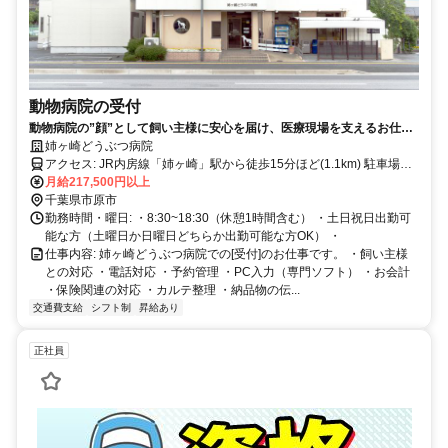
動物病院の受付
動物病院の”顔”として飼い主様に安心を届け、医療現場を支えるお仕事
です
姉ヶ崎どうぶつ病院
アクセス: JR内房線「姉ヶ崎」駅から徒歩15分ほど(1.1km) 駐車場・
駐輪場あり
月給217,500円以上
千葉県市原市
勤務時間・曜日: ・8:30~18:30（休憩1時間含む） ・土日祝日出勤可
能な方（土曜日か日曜日どちらか出勤可能な方OK） ・
仕事内容: 姉ヶ崎どうぶつ病院での[受付]のお仕事です。 ・飼い主様
との対応 ・電話対応 ・予約管理 ・PC入力（専門ソフト） ・お会計
・保険関連の対応 ・カルテ整理 ・納品物の伝...
交通費支給
シフト制
昇給あり
正社員