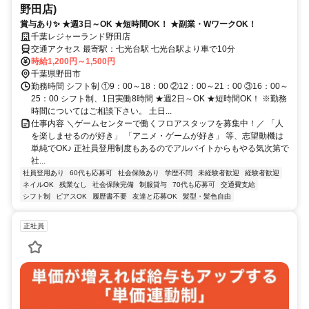
野田店)
賞与あり✨ ★週3日～OK ★短時間OK！ ★副業・WワークOK！
千葉レジャーランド野田店
交通アクセス 最寄駅：七光台駅 七光台駅より車で10分
時給1,200円～1,500円
千葉県野田市
勤務時間 シフト制 ①9：00～18：00 ②12：00～21：00 ③16：00～
25：00 シフト制、1日実働8時間 ★週2日～OK ★短時間OK！ ※勤務
時間についてはご相談下さい。 土日...
仕事内容 ＼ゲームセンターで働くフロアスタッフを募集中！／ 「人
を楽しませるのが好き」 「アニメ・ゲームが好き」 等、志望動機は
単純でOK♪ 正社員登用制度もあるのでアルバイトからもやる気次第で
社...
社員登用あり
60代も応募可
社会保険あり
学歴不問
未経験者歓迎
経験者歓迎
ネイルOK
残業なし
社会保険完備
制服貸与
70代も応募可
交通費支給
シフト制
ピアスOK
履歴書不要
友達と応募OK
髪型・髪色自由
正社員