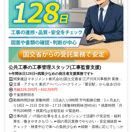
公共工事の工事管理スタッフ(工事監督支援)
✨年間休日128日×残業少なめの発注者支援業務です✨
関東建設マネジメント株式会社(国土交通省 江戸川河川事務所 業務委
託室)
交通・アクセス 東武アーバンパークライン「愛宕駅」から徒歩15分
月給229,300円～442,500円
千葉県野田市
勤務時間詳細 実働時間：1日あたり8時間 平均勤務日数：1ヶ月あた
り18日 〜 21日 ⏰8:30～17:15 (実働8時間/休憩45分) ＊残業時間︓⽉
平均20時間 ＊残業代は全額支給 ※緊急時...
仕事内容 ／ ⛅国の仕事を支えるポジションで活躍‼ ⛅安定性・福利
厚生・働きやすさも◎ ＼ ⏩国の受託業務でやりがい・安定感抜群 ⏩
チェック・検査中心で体への負担少なめ ⏩経験・資格に応じてしっか
り...