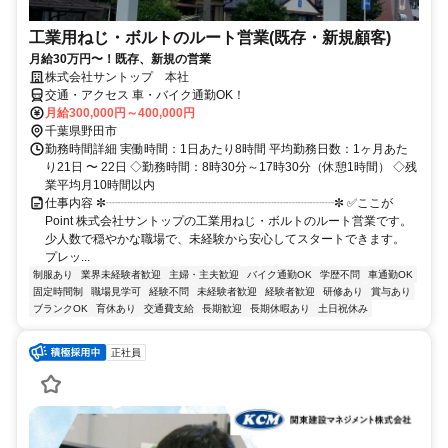
工業用ねじ・ボルトのルート営業(既存・新規顧客)
月給30万円〜！既存、新規の営業
株式会社サントップ 本社
交通・アクセス 車・バイク通勤OK！
月給300,000円～400,000円
千葉県野田市
勤務時間詳細 実働時間：1日あたり8時間 平均勤務日数：1ヶ月あた
り21日 〜 22日 ◇勤務時間：8時30分～17時30分（休憩1時間） ◇残
業平均月10時間以内
仕事内容 ✼┈┈┈┈┈┈┈┈┈┈┈┈┈┈┈┈┈┈┈✼ ✅ここが
Point 株式会社サントップの工業用ねじ・ボルトのルート営業です。
少人数で穏やかな職場で、未経験から安心してスタートできます。
プレッ...
制服あり
業界未経験者歓迎
主婦・主夫歓迎
バイク通勤OK
学歴不問
車通勤OK
固定時間制
職場見学可
経験不問
未経験者歓迎
経験者歓迎
研修あり
賞与あり
ブランクOK
育休あり
交通費支給
長期歓迎
長期休暇あり
土日祝休み
正社員