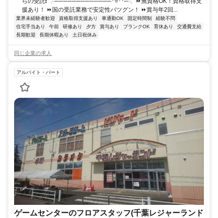
らの受託❗ ╭─────────────･⭐･･─╮ ⏩無資格OK！資格取得支
援あり！ ⏩国の受託業務で安定性バツグン！ ⏩賞与年2回...
業界未経験者歓迎
資格取得支援あり
車通勤OK
固定時間制
経験不問
住宅手当あり
午前
研修あり
夕方
賞与あり
ブランクOK
育休あり
交通費支給
長期歓迎
長期休暇あり
土日祝休み
同じ企業の求人
アルバイト・パート
ゲームセンターのフロアスタッフ(千葉レジャーランド