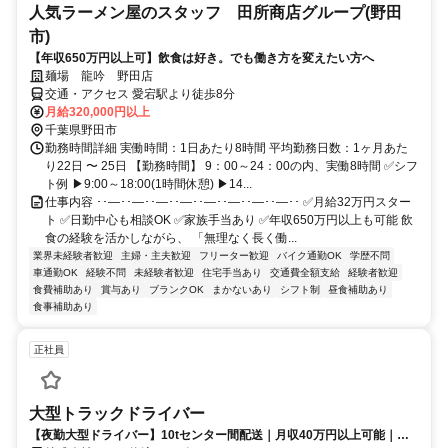
人気ラーメン屋のスタッフ 田所商店グループ(野田
市)
【年収650万円以上可】飲食は好き。でも働き方を変えたい方へ
麺場 龍吟 野田店
交通・アクセス 愛宕駅より徒歩8分
月給320,000円以上
千葉県野田市
勤務時間詳細 実働時間：1日あたり8時間 平均勤務日数：1ヶ月あた
り22日 〜 25日 【勤務時間】 9：00～24：00の内、実働8時間 ✅シフ
ト例 ▶9:00～18:00(1時間休憩) ▶14...
仕事内容 ･･―･･―･･―･･―･･―･･―･･―･･―･･ ✅月給32万円スター
ト ✅日勤中心も相談OK ✅家族手当あり ✅年収650万円以上も可能 飲
食の経験を活かしながら、 「無理なく長く働...
業界未経験者歓迎
主婦・主夫歓迎
フリーター歓迎
バイク通勤OK
学歴不問
車通勤OK
経験不問
未経験者歓迎
住宅手当あり
交通費全額支給
経験者歓迎
食費補助あり
賞与あり
ブランクOK
まかないあり
シフト制
昼食補助あり
食事補助あり
正社員
大型トラックドライバー
【夜勤大型ドライバー】10tセンター間配送｜月収40万円以上可能｜長