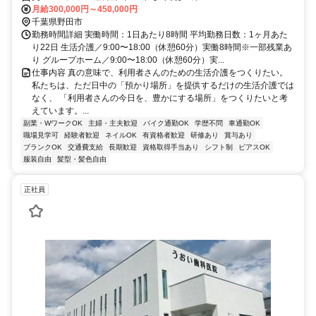
月給300,000円～450,000円
千葉県野田市
勤務時間詳細 実働時間：1日あたり8時間 平均勤務日数：1ヶ月あた
り22日 生活介護／9:00〜18:00（休憩60分）実働8時間※一部残業あ
り グループホーム／9:00〜18:00（休憩60分）実...
仕事内容 真の意味で、利用者さんのための生活介護をつくりたい。
私たちは、ただ日中の「預かり場所」を提供するだけの生活介護では
なく、 「利用者さんの今日を、豊かにする場所」をつくりたいと考
えています。...
副業・WワークOK
主婦・主夫歓迎
バイク通勤OK
学歴不問
車通勤OK
職場見学可
経験者歓迎
ネイルOK
有資格者歓迎
研修あり
賞与あり
ブランクOK
交通費支給
長期歓迎
資格取得手当あり
シフト制
ピアスOK
服装自由
髪型・髪色自由
正社員