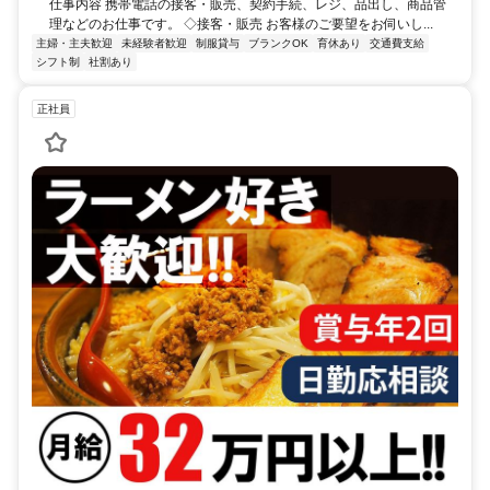
仕事内容 携帯電話の接客・販売、契約手続、レジ、品出し、商品管
理などのお仕事です。 ◇接客・販売 お客様のご要望をお伺いし...
主婦・主夫歓迎
未経験者歓迎
制服貸与
ブランクOK
育休あり
交通費支給
シフト制
社割あり
正社員