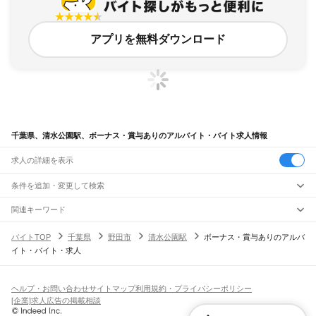
アプリを無料ダウンロード
千葉県、清水公園駅、ボーナス・賞与ありのアルバイト・バイト求人情報
求人の詳細を表示
条件を追加・変更して検索
市区町村を追加・変更
関連キーワード
完全在宅ワーク 全国
シール貼り 在宅
現在地周辺
ガチャガチャ
犬カフェ
千葉県
駅を追加・変更
バイトTOP
千葉県
野田市
清水公園駅
ボーナス・賞与ありのアルバ
千葉県
すべて
イト・バイト・求人
千葉市
すべて
職種を追加・変更
JR武蔵野線
中央区
花見川区
稲毛区
若葉区
緑区
美浜区
南流山駅
新松戸駅
新八柱駅
東松戸駅
市川大野駅
船橋法典駅
西船橋駅
飲食・フードサービス
銚子市
市川市
船橋市
館山市
木更津市
松戸市
野田市
茂原市
成田市
佐倉市
東金市
特徴を追加・変更
飲食・フードサービス
すべて
ヘルプ・お問い合わせ
サイトマップ
利用規約・プライバシーポリシー
JR中央・総武線
旭市
習志野市
柏市
勝浦市
市原市
流山市
八千代市
我孫子市
鴨川市
鎌ケ谷市
ホールスタッフ
キッチンスタッフ
皿洗い・洗い場
精肉・鮮魚加工
給食調理
人気
[企業]求人広告の掲載相談
市川駅
本八幡駅
下総中山駅
西船橋駅
船橋駅
東船橋駅
津田沼駅
幕張本郷駅
幕張駅
君津市
富津市
浦安市
四街道市
袖ケ浦市
八街市
印西市
白井市
富里市
南房総市
雇用形態を追加・変更
パン屋（ベーカリー）
フードカウンター販売員
バー（BAR）・バーテンダー
日払いOK
高校生歓迎
学生歓迎
深夜の仕事
髪型・髪色自由
ひげOK
ネイルOK
新検見川駅
稲毛駅
西千葉駅
千葉駅