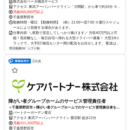
距離なし｜毎日帰宅｜野田市
株式会社ベータ物流サービス
アクセス: 東武アーバンパークライン「川間駅」から車で約10分 ※マ
イカー・バイク通勤OK（駐車場完備）
月給400,000円以上
千葉県野田市
勤務時間・曜日: 【勤務時間】 （例）21:00〜翌7:00 ※運行スケジュ
ールにより前後する場合があります。
仕事内容: ＼夜勤で安定してしっかり稼げます／ 月収40万円以上可
能！長距離なし・毎日自宅へ帰れる大型ドライバー募集！ 大型10tト
ラックで、大手EC物流センター間の配送をお任せします。 配送は...
即日勤務OK
シフト制
正社員
障がい者グループホームのサービス管理責任者
＜千葉県野田市＞障がい者グループホームでのサービス管理責任者を大
募集！
パートナーガーデン愛宕
アクセス 東武アーバンパークライン 愛宕駅 徒歩12分
月給331,350円以上
千葉県野田市