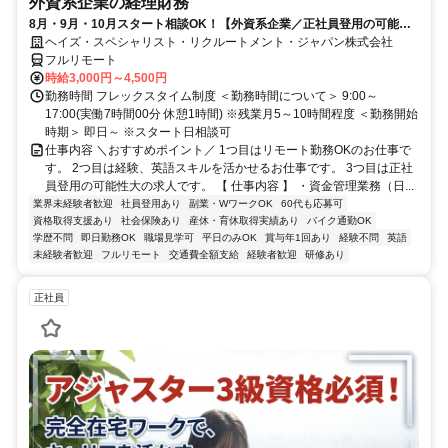
外資系企業の経理財務
8月・9月・10月スタート相談OK！【外資系企業／正社員登用の可能性
大／700万～800万／リモート勤務OK】経理財務
ヘイズ・スペシャリスト・リクルートメント・ジャパン株式会社
フルリモート
時給3,000円～4,500円
勤務時間 フレックスタイム制度 ＜勤務時間について＞ 9:00～
17:00(実働7時間00分 休憩1時間) ※残業月5～10時間程度 ＜勤務開始
時期＞ 即日～ ※スタート日相談可
仕事内容 ＼おすすめポイント／ 1つ目はリモート勤務OKのお仕事で
す。 2つ目は経験、英語スキルを活かせるお仕事です。 3つ目は正社
員登用の可能性大の求人です。 【 仕事内容 】 ・資金管理業務（日...
業界未経験者歓迎
社員登用あり
副業・WワークOK
60代も応募可
資格取得支援あり
社会保険あり
産休・育休取得実績あり
バイク通勤OK
学歴不問
即日勤務OK
職場見学可
平日のみOK
賞与年1回あり
経験不問
英語
未経験者歓迎
フルリモート
交通費全額支給
経験者歓迎
研修あり
正社員