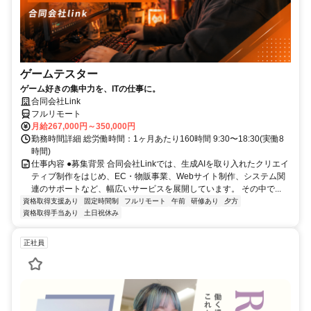
ゲームテスター
ゲーム好きの集中力を、ITの仕事に。
合同会社Link
フルリモート
月給267,000円～350,000円
勤務時間詳細 総労働時間：1ヶ月あたり160時間 9:30〜18:30(実働8
時間)
仕事内容 ●募集背景 合同会社Linkでは、生成AIを取り入れたクリエイ
ティブ制作をはじめ、EC・物販事業、Webサイト制作、システム関
連のサポートなど、幅広いサービスを展開しています。 その中で...
資格取得支援あり
固定時間制
フルリモート
午前
研修あり
夕方
資格取得手当あり
土日祝休み
正社員