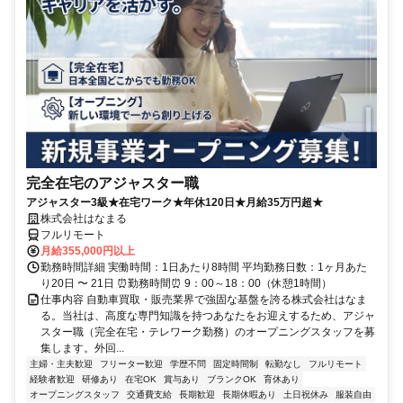
完全在宅のアジャスター職
アジャスター3級★在宅ワーク★年休120日★月給35万円超★
株式会社はなまる
フルリモート
月給355,000円以上
勤務時間詳細 実働時間：1日あたり8時間 平均勤務日数：1ヶ月あた
り20日 〜 21日 ⏰勤務時間⏰ 9：00～18：00（休憩1時間）
仕事内容 自動車買取・販売業界で強固な基盤を誇る株式会社はなま
る。当社は、高度な専門知識を持つあなたをお迎えするため、アジャ
スター職（完全在宅・テレワーク勤務）のオープニングスタッフを募
集します。外回...
主婦・主夫歓迎
フリーター歓迎
学歴不問
固定時間制
転勤なし
フルリモート
経験者歓迎
研修あり
在宅OK
賞与あり
ブランクOK
育休あり
オープニングスタッフ
交通費支給
長期歓迎
長期休暇あり
土日祝休み
服装自由