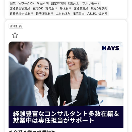
副業・WワークOK
学歴不問
固定時間制
転勤なし
フルリモート
交通費全額支給
在宅OK
賞与あり
育休あり
交通費支給
駅近5分以内
資格取得手当あり
長期休暇あり
土日祝休み
服装自由
入社祝い金あり
派遣社員