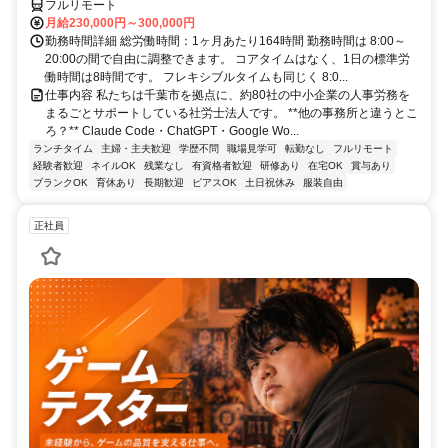
フルリモート
月給230,000円～300,000円
勤務時間詳細 総労働時間：1ヶ月あたり164時間 勤務時間は 8:00～
20:00の間で自由に調整できます。 コアタイムはなく、1日の標準労
働時間は8時間です。 フレキシブルタイムも同じく 8:0...
仕事内容 私たちは千葉市を拠点に、約80社の中小企業の人事労務を
まるごとサポートしている社労士法人です。 **他の事務所と違うとこ
ろ？** Claude Code・ChatGPT・Google Wo...
ランチタイム
主婦・主夫歓迎
学歴不問
職場見学可
転勤なし
フルリモート
経験者歓迎
ネイルOK
残業なし
有資格者歓迎
研修あり
在宅OK
賞与あり
ブランクOK
育休あり
長期歓迎
ピアスOK
土日祝休み
服装自由
正社員