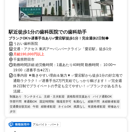
駅近徒歩1分の歯科医院での歯科助手
ブランクOK✨遅番手当あり✅愛宕駅徒歩1分！完全週休2日制◆
うおい歯科医院
交通・アクセス 東武アーバンパークライン「愛宕駅」徒歩1分
月給190,000円以上
千葉県野田市
勤務時間詳細 総労働時間：1週あたり40時間 勤務時間： 10:00〜
19:00（遅番手当➕2万）
仕事内容 ▼働きやすい理由＆魅力▼ ✅愛宕駅から徒歩1分の好立地で
通勤ラクラク！ ✅遅番手当2万円支給でしっかり稼げます！ ✅完全週
休2日制でプライベートの予定も立てやすい！ ✅ブランクがある方も
活躍...
制服あり
ランチタイム
主婦・主夫歓迎
資格取得支援あり
バイク通勤OK
学歴不問
車通勤OK
固定時間制
職場見学可
転勤なし
経験不問
未経験者歓迎
交通費全額支給
午前
経験者歓迎
ネイルOK
残業なし
有資格者歓迎
研修あり
夕方
アルバイト・パート