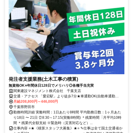
発注者支援業務(土木工事の積算)
無資格OK⭐年間休日128日でメリハリ◎各種手当充実
関東建設マネジメント株式会社 千葉支店
交通・アクセス 「愛宕駅」より徒歩7分★車通勤OK(自動車通勤
OK)★バイク通勤OK
月給208,800円～446,000円
千葉県野田市
勤務時間詳細 実働時間：1日あたり8時間 平均勤務日数：1ヶ月あた
り18日 〜 21日 ⏰8:30～17:15(実働8時間) ＊残業時間︓⽉平均10時
間 ＊残業代全額支給 ※緊急時（災害対応など）...
仕事内容 ⭐★《積算スタッフ大募集》★⭐ ✎仕事は全て国⼟交通省か