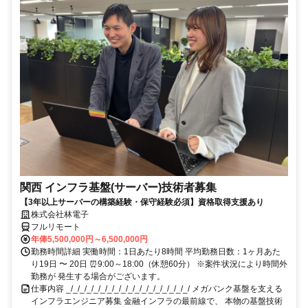
関西 インフラ基盤(サーバー)技術者募集
【3年以上サーバーの構築経験・保守経験必須】資格取得支援あり
株式会社林電子
フルリモート
年俸5,500,000円～6,500,000円
勤務時間詳細 実働時間：1日あたり8時間 平均勤務日数：1ヶ月あた
り19日 〜 20日 ⏰9:00～18:00（休憩60分） ※案件状況により時間外
勤務が 発生する場合がございます。
仕事内容 _/_/_/_/_/_/_/_/_/_/_/_/_/_/_/_/_/_/ メガバンク基盤を支える
インフラエンジニア募集 金融インフラの最前線で、 本物の基盤技術