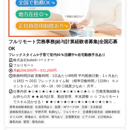
フルリモート労務事務|給与計算経験者募集|全国応募
OK
フレックスタイム✨子育て世代60％活躍中✨在宅勤務手当あり
株式会社kubellパートナー
フルリモート
月給208,000円～431,200円
勤務時間詳細 実働時間：1日あたり8時間 平均勤務日数：1ヶ月あた
り18日 〜 20日 フレックスタイム制 （標準労働時間／1日8h） ※メ
インタイム／10：00～16：00 ◎残業少なめ！ 月平...
仕事内容 ★☆★☆★☆★☆★☆★☆★☆★☆★☆ ☆ 労務実務経験を
お持ちの方 ★ ★ 給与計算、勤怠管理、年末調整 ☆ ☆ フルリモート
でスキル活かせる！ ★ ★☆★☆★☆★☆★☆★☆★☆★☆★☆ ...
業界未経験者歓迎
社員登用あり
副業・WワークOK
主婦・主夫歓迎
資格取得支援あり
学歴不問
転勤なし
フルリモート
交通費全額支給
経験者歓迎
ネイルOK
研修あり
在宅OK
賞与あり
交通費支給
ピアスOK
土日祝休み
服装自由
髪型・髪色自由