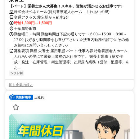
【パート】栄養士さん大募集！スキル、資格が活かせるお仕事です♪
株式会社ベネミール(特別養護老人ホーム ふれあいの里)
交通アクセス 愛宕駅から徒歩2分
時給1,300円～1,500円
千葉県野田市
勤務曜日・時間 勤務時間は下記の通りです ・6:00～15:00 ・8:00～
17:00 お好きな時間帯をお選び下さい♪ ☆扶養内勤務相談可☆ その他
お気軽にお問い合わせください♪
募集要項 職種 栄養士 雇用形態 パート 仕事内容 特別養護老人ホーム
ふれあいの里にて栄養士業務のお仕事です。 栄養士業務（献立作
成・発注・在庫管理・衛生管理等）と厨房内業務（盛付・配膳等）を
お...
シフト制
同じ企業の求人
正社員