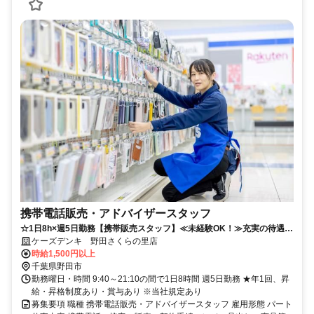
携帯電話販売・アドバイザースタッフ
☆1日8h×週5日勤務【携帯販売スタッフ】≪未経験OK！≫充実の待遇で
働きやすさ抜群◎
ケーズデンキ 野田さくらの里店
時給1,500円以上
千葉県野田市
勤務曜日・時間 9:40～21:10の間で1日8時間 週5日勤務 ★年1回、昇
給・昇格制度あり・賞与あり ※当社規定あり
募集要項 職種 携帯電話販売・アドバイザースタッフ 雇用形態 パート