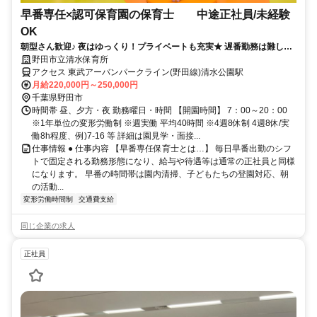
早番専任×認可保育園の保育士 中途正社員/未経験
OK
朝型さん歓迎♪ 夜はゆっくり！プライベートも充実★ 遅番勤務は難しい
けど正社員で働きたい方！
野田市立清水保育所
アクセス 東武アーバンパークライン(野田線)清水公園駅
月給220,000円～250,000円
千葉県野田市
時間帯 昼、夕方・夜 勤務曜日・時間 【開園時間】 7：00～20：00
※1年単位の変形労働制 ※週実働 平均40時間 ※4週8休制 4週8休/実
働8h程度、例)7-16 等 詳細は園見学・面接...
仕事情報 ● 仕事内容 【早番専任保育士とは…】 毎日早番出勤のシフ
トで固定される勤務形態になり、給与や待遇等は通常の正社員と同様
になります。 早番の時間帯は園内清掃、子どもたちの登園対応、朝
の活動...
変形労働時間制
交通費支給
同じ企業の求人
正社員