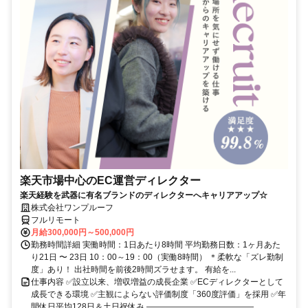
楽天市場中心のEC運営ディレクター
楽天経験を武器に有名ブランドのディレクターへキャリアアップ☆
株式会社ワンプルーフ
フルリモート
月給300,000円～500,000円
勤務時間詳細 実働時間：1日あたり8時間 平均勤務日数：1ヶ月あた
り21日 〜 23日 10：00～19：00（実働8時間） ＊柔軟な「ズレ勤制
度」あり！ 出社時間を前後2時間ズラせます。 有給を...
仕事内容 ✅設立以来、増収増益の成長企業 ✅ECディレクターとして
成長できる環境 ✅主観によらない評価制度「360度評価」を採用 ✅年
間休日平均128日＆土日祝休み ―――――――――――――...