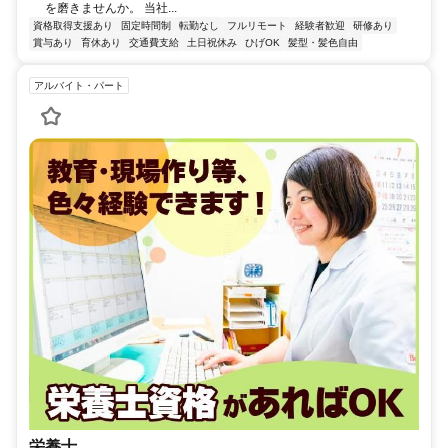
を磨きませんか。 当社...
資格取得支援あり
固定時間制
転勤なし
フルリモート
経験者歓迎
研修あり
賞与あり
育休あり
交通費支給
土日祝休み
ひげOK
髪型・髪色自由
アルバイト・パート
栄養士