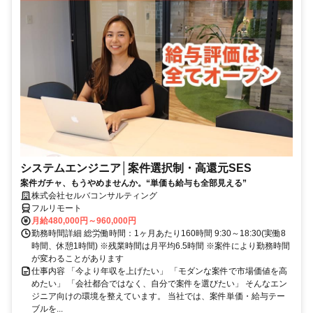
システムエンジニア│案件選択制・高還元SES
案件ガチャ、もうやめませんか。“単価も給与も全部見える”
株式会社セルバコンサルティング
フルリモート
月給480,000円～960,000円
勤務時間詳細 総労働時間：1ヶ月あたり160時間 9:30～18:30(実働8
時間、休憩1時間) ※残業時間は月平均6.5時間 ※案件により勤務時間
が変わることがあります
仕事内容 「今より年収を上げたい」 「モダンな案件で市場価値を高
めたい」 「会社都合ではなく、自分で案件を選びたい」 そんなエン
ジニア向けの環境を整えています。 当社では、案件単価・給与テー
ブルを...