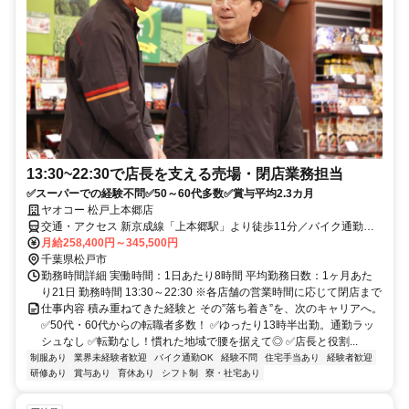
13:30~22:30で店長を支える売場・閉店業務担当
✅スーパーでの経験不問✅50～60代多数✅賞与平均2.3カ月
ヤオコー 松戸上本郷店
交通・アクセス 新京成線「上本郷駅」より徒歩11分／バイク通勤応
相談 自転車通勤OK
月給258,400円～345,500円
千葉県松戸市
勤務時間詳細 実働時間：1日あたり8時間 平均勤務日数：1ヶ月あた
り21日 勤務時間 13:30～22:30 ※各店舗の営業時間に応じて閉店まで
仕事内容 積み重ねてきた経験と その”落ち着き”を、次のキャリアへ。
✅50代・60代からの転職者多数！ ✅ゆったり13時半出勤。通勤ラッ
シュなし ✅転勤なし！慣れた地域で腰を据えて◎ ✅店長と役割...
制服あり
業界未経験者歓迎
バイク通勤OK
経験不問
住宅手当あり
経験者歓迎
研修あり
賞与あり
育休あり
シフト制
寮・社宅あり