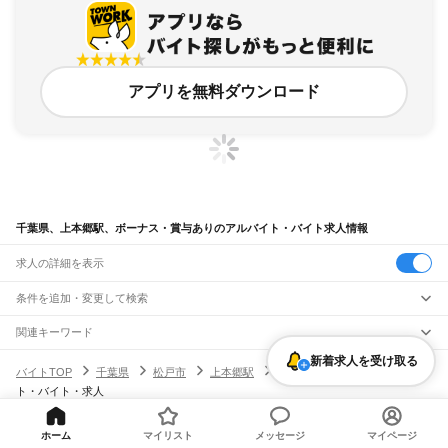
アプリを無料ダウンロード
千葉県、上本郷駅、ボーナス・賞与ありのアルバイト・バイト求人情報
求人の詳細を表示
条件を追加・変更して検索
市区町村を追加・変更
関連キーワード
完全在宅ワーク 全国
シール貼り 在宅
現在地周辺
ガチャガチャ
犬カフェ
千葉県
新着求人を受け取る
駅を追加・変更
バイトTOP
千葉県
松戸市
上本郷駅
ボーナス・賞与ありのアルバイ
千葉県
すべて
ト・バイト・求人
千葉市
すべて
職種を追加・変更
JR武蔵野線
中央区
花見川区
稲毛区
若葉区
緑区
美浜区
南流山駅
新松戸駅
新八柱駅
東松戸駅
市川大野駅
船橋法典駅
西船橋駅
飲食・フードサービス
銚子市
市川市
船橋市
館山市
木更津市
松戸市
野田市
茂原市
成田市
佐倉市
東金市
特徴を追加・変更
ホーム
マイリスト
メッセージ
マイページ
飲食・フードサービス
すべて
ヘルプ・お問い合わせ
サイトマップ
利用規約・プライバシーポリシー
JR中央・総武線