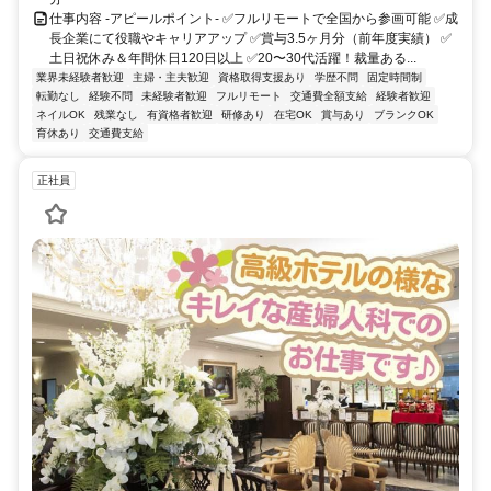
仕事内容 -アピールポイント- ✅フルリモートで全国から参画可能 ✅成
長企業にて役職やキャリアアップ ✅賞与3.5ヶ月分（前年度実績） ✅
土日祝休み＆年間休日120日以上 ✅20〜30代活躍！裁量ある...
業界未経験者歓迎
主婦・主夫歓迎
資格取得支援あり
学歴不問
固定時間制
転勤なし
経験不問
未経験者歓迎
フルリモート
交通費全額支給
経験者歓迎
ネイルOK
残業なし
有資格者歓迎
研修あり
在宅OK
賞与あり
ブランクOK
育休あり
交通費支給
正社員