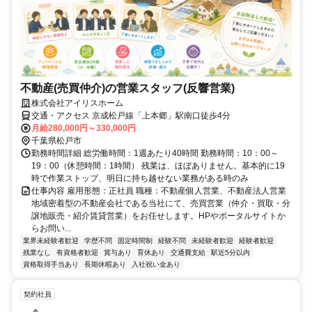
不動産(売買仲介)の営業スタッフ(反響営業)
株式会社アイリスホーム
交通・アクセス 京成松戸線「上本郷」駅南口徒歩4分
月給280,000円～330,000円
千葉県松戸市
勤務時間詳細 総労働時間：1週あたり40時間 勤務時間：10：00～
19：00（休憩時間：1時間） 残業は、ほぼありません。基本的に19
時で作業ストップ、明日に持ち越せない業務がある時のみ
仕事内容 雇用形態：正社員 職種：不動産個人営業、不動産法人営業
地域密着型の不動産会社である当社にて、売買営業（仲介・買取・分
譲地販売・紹介賃貸営業）をお任せします。HPやポータルサイトか
らお問い...
業界未経験者歓迎
学歴不問
固定時間制
経験不問
未経験者歓迎
経験者歓迎
残業なし
有資格者歓迎
賞与あり
育休あり
交通費支給
駅近5分以内
資格取得手当あり
長期休暇あり
入社祝い金あり
契約社員