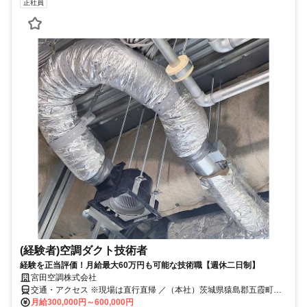
正社員
(経験者)空調ダクト技術者
経験を正当評価！月給最大60万円も可能な技術職【週休二日制】
宮田空調株式会社
交通・アクセス ※現場は直行直帰 ／（本社）茨城県猿島郡五霞町元
栗橋7411
月給300,000円～600,000円