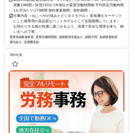
実働10時間／休憩150分 1年単位の変形労働時間制 平均所定労働時間
1か月当たり:173時間 契約更新期間：契約期間：...
仕事内容 ＜ねこべやの強みとビジネスモデル＞ 富裕層をターゲット
にした猫専用の高品質なペットホテルとして全国展開しています。
お預かりする猫が快適に過ごせるよう、清潔で安全な環境を保ち、飼
い主への丁寧...
業界未経験者歓迎
変形労働時間制
資格取得支援あり
経験不問
未経験者歓迎
賞与あり
交通費支給
契約社員