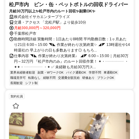
松戸市内 ビン・缶・ペットボトルの回収ドライバー
月給30万円以上✨松戸市内のルート回収✨副業OK✨
株式会社イサカエンタープライズ
交通・アクセス 「北松戸駅」より徒歩10分
月給300,000円～320,000円
千葉県松戸市
勤務時間詳細 実働時間：1日あたり8時間 平均勤務日数：1ヶ月あた
り21日 6:00～15:00 ◥◣ 作業が終わり次第終業✨ ◢◤ 13時退社や14
時退社の 早上がりの日も多数あります◎ もちろ...
仕事内容 ◥◣ 作業が終わり次第終業♩ ◢◤ 6:00～15:00｜月給30万
円～32万円 『松戸市内のみ』のルート回収作業！ ✦・┈┈┈┈┈ ・
✦✦・┈┈┈┈┈ ・✦ ✅ 未経験も月給30万円ス...
業界未経験者歓迎
副業・WワークOK
バイク通勤OK
学歴不問
車通勤OK
職場見学可
転勤なし
経験不問
交通費全額支給
研修あり
ブランクOK
長期歓迎
シフト制
契約社員