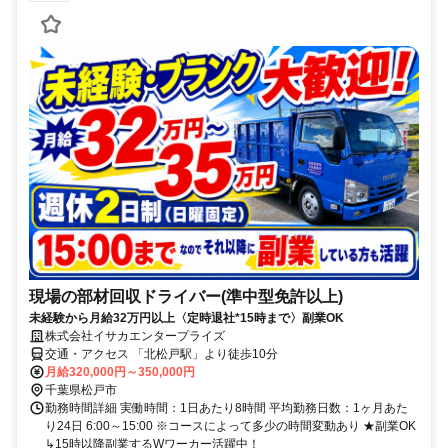
現場の部材回収ドライバー(準中型免許以上)
未経験から月給32万円以上〈定時退社*15時まで〉副業OK
株式会社イサカエンタープライズ
交通・アクセス 「北松戸駅」より徒歩10分
月給320,000円～350,000円
千葉県松戸市
勤務時間詳細 実働時間：1日あたり8時間 平均勤務日数：1ヶ月あた
り24日 6:00～15:00 ※コースによって多少の時間変動あり ★副業OK
↳15時以降副業するWワーカー活躍中！