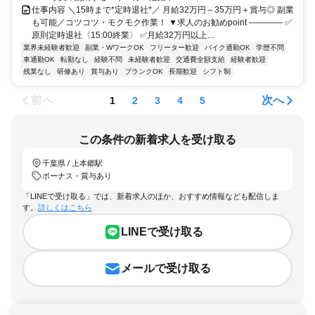
仕事内容 ＼15時まで*定時退社*／ 月給32万円～35万円＋賞与◎ 副業
も可能／コツコツ・モクモク作業！ ▼求人のお勧めpoint ―――― ✅
原則定時退社〈15:00終業〉 ✅月給32万円以上...
業界未経験者歓迎
副業・WワークOK
フリーター歓迎
バイク通勤OK
学歴不問
車通勤OK
転勤なし
経験不問
未経験者歓迎
交通費全額支給
経験者歓迎
残業なし
研修あり
賞与あり
ブランクOK
長期歓迎
シフト制
前へ
次へ
1
2
3
4
5
この条件の新着求人を受け取る
千葉県 / 上本郷駅
ボーナス・賞与あり
「LINEで受け取る」では、新着求人のほか、おすすめ情報なども配信しま
す。
詳しくはこちら
LINEで受け取る
メールで受け取る