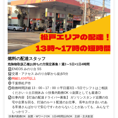
燃料の配達スタッフ
危険物取扱乙種お持ちの方限定募集！週3～5日×1日4時間
ENEOS みのり台 SS
交通・アクセス みのり台駅から徒歩5分
時給1,430円以上
千葉県松戸市
勤務時間詳細 13：00～17：00 ☆平日週3日～5日でシフトはご相談
ください ☆土日祝休み ☆扶養内勤務OK ☆副業としても最適◎
仕事内容 【灯油の配達ドライバー募集】 ガソリンスタンド近隣の住
宅や企業を回る、灯油のルート配達のお仕事。 長年お付き合いのあ
る常連さんばかりで安心です♪ わからないことがあっても、みんなで
しっかりフ...
扶養内勤務OK
副業・WワークOK
1日4時間以内OK
主婦・主夫歓迎