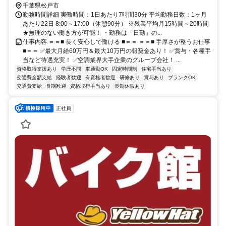
千葉県松戸市
勤務時間詳細 実働時間：1日あたり7時間30分 平均勤務日数：1ヶ月
あたり22日 8:00～17:00（休憩90分） ※残業平均月15時間～20時間
★無理のない働き方が可能！ ・勤務は「日勤」の...
仕事内容 ＝＝■ 長く安心して働ける ■＝＝ ＝＝■ 手厚さが整うお仕事
■＝＝ ✅最大月給60万円＆最大10万円の報奨金あり！ ✅賞与・各種手
当など待遇充実！ ✅空調業界大手企業のグループ会社！ ...
資格取得支援あり
学歴不問
車通勤OK
固定時間制
住宅手当あり
交通費全額支給
経験者歓迎
有資格者歓迎
研修あり
賞与あり
ブランクOK
交通費支給
長期歓迎
資格取得手当あり
長期休暇あり
正社員