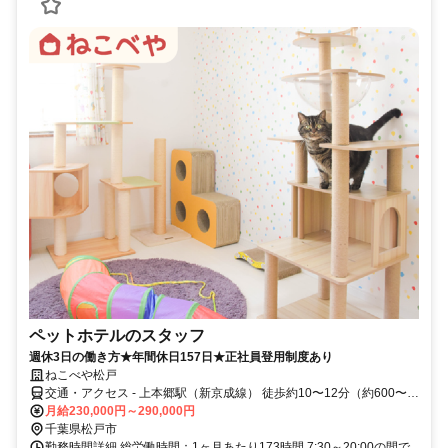
ペットホテルのスタッフ
週休3日の働き方★年間休日157日★正社員登用制度あり
ねこべや松戸
交通・アクセス - 上本郷駅（新京成線） 徒歩約10〜12分（約600〜
900m） - 松戸駅（JR常磐線・新京成線） 徒歩約15〜16分（約
月給230,000円～290,000円
1.2km） 松戸駅からバス乗車 → 約5〜7分で南花島周辺バス停着。バ
千葉県松戸市
ス停から目的地までとほ8分です。
勤務時間詳細 総労働時間：1ヶ月あたり173時間 7:30～20:00の間で