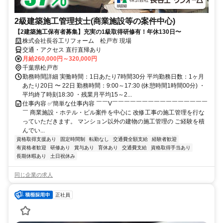
2級建築施工管理技士(商業施設等の案件中心)
【2建築施工保有者募集】充実の1級取得研修有！年休130日〜
株式会社長谷工リフォーム 松戸市 現場
交通・アクセス 直行直帰あり
月給260,000円～320,000円
千葉県松戸市
勤務時間詳細 実働時間：1日あたり7時間30分 平均勤務日数：1ヶ月
あたり20日 〜 22日 勤務時間：9:00～17:30 (休憩時間1時間00分) ・
平均終了時刻18:30 ・残業月平均15～2...
仕事内容 ✅簡単な仕事内容 ￣￣V￣￣￣￣￣￣￣￣￣￣￣￣￣￣￣￣
￣ 商業施設・ホテル・ビル案件を中心に 改修工事の施工管理を行な
っていただきます。 マンション以外の建物の施工管理の ご経験を積
んでい...
資格取得支援あり
固定時間制
転勤なし
交通費全額支給
経験者歓迎
有資格者歓迎
研修あり
賞与あり
育休あり
交通費支給
資格取得手当あり
長期休暇あり
土日祝休み
同じ企業の求人
正社員