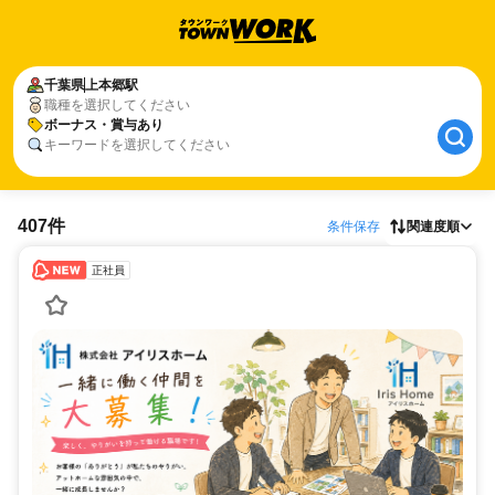
千葉県
上本郷駅
職種を選択してください
ボーナス・賞与あり
キーワードを選択してください
407件
条件保存
関連度順
正社員