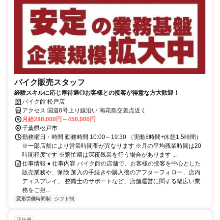
バイク販売スタッフ
経験スキルに応じ厚待遇◎お客様との接客が得意な方大歓迎！
バイク館 松戸店
アクセス 国道6号上り線沿い 南花島交差点近く
月給280,000円～450,000円
千葉県松戸市
勤務曜日・時間 勤務時間 10:00～19:30 （実働8時間+休憩1.5時間）
※一部店舗により営業時間帯が異なります ※月の平均残業時間は20
時間程度です ※繁忙期は深夜残業を行う場合があります ...
仕事情報 ● 仕事内容 バイク館の店舗で、お客様の接客を中心とした
販売業務や、保険 加入の手続きや購入後のアフターフォロー、店内
ディスプレイ、 整備士のサポートなど、店舗運営に関する幅広い業
務をご担...
変形労働時間制
シフト制
正社員