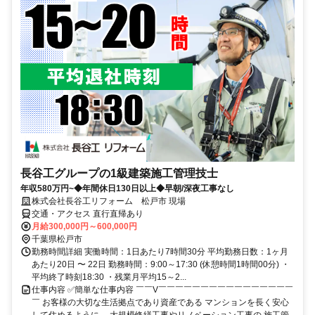
長谷工グループの1級建築施工管理技士
年収580万円~◆年間休日130日以上◆早朝/深夜工事なし
株式会社長谷工リフォーム 松戸市 現場
交通・アクセス 直行直帰あり
月給300,000円～600,000円
千葉県松戸市
勤務時間詳細 実働時間：1日あたり7時間30分 平均勤務日数：1ヶ月
あたり20日 〜 22日 勤務時間：9:00～17:30 (休憩時間1時間00分) ・
平均終了時刻18:30 ・残業月平均15～2...
仕事内容 ✅簡単な仕事内容 ￣￣V￣￣￣￣￣￣￣￣￣￣￣￣￣￣￣￣
￣ お客様の大切な生活拠点であり資産である マンションを長く安心