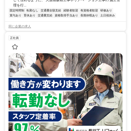
して住めるように、 大規模修繕工事やリノベーション工事の 施工管
理を行...
固定時間制
転勤なし
交通費全額支給
経験者歓迎
有資格者歓迎
研修あり
賞与あり
育休あり
交通費支給
資格取得手当あり
長期休暇あり
土日祝休み
同じ企業の求人
正社員