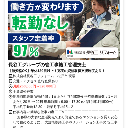
長谷工グループの管工事施工管理技士
【無資格OK】年休130日以上！充実の資格取得支援制度あり！
株式会社長谷工リフォーム 松戸市 現場
交通・アクセス 直行直帰あり
月給260,000円～320,000円
千葉県松戸市
勤務時間詳細 実働時間：1日あたり7時間30分 平均勤務日数：1ヶ月
あたり20日 〜 22日 勤務時間：9:00～17:30 (休憩時間1時間00分) ・
平均終了時刻18:30 ・残業月平均15～2...
仕事内容 ✅簡単な仕事内容 ￣￣V￣￣￣￣￣￣￣￣￣￣￣￣￣￣￣￣
￣ お客様の大切な生活拠点であり資産である マンションを長く安心
して住めるように、 大規模修繕工事やリノベーション工事の 管工事
施工管...