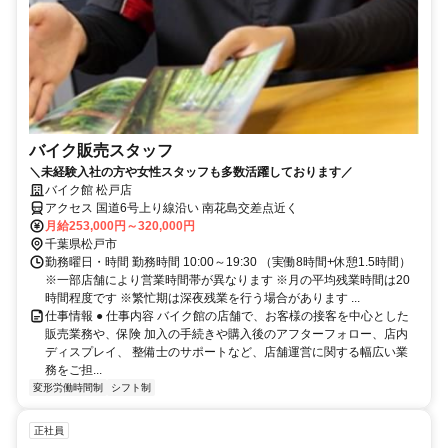
バイク販売スタッフ
＼未経験入社の方や女性スタッフも多数活躍しております／
バイク館 松戸店
アクセス 国道6号上り線沿い 南花島交差点近く
月給253,000円～320,000円
千葉県松戸市
勤務曜日・時間 勤務時間 10:00～19:30 （実働8時間+休憩1.5時間）
※一部店舗により営業時間帯が異なります ※月の平均残業時間は20
時間程度です ※繁忙期は深夜残業を行う場合があります ...
仕事情報 ● 仕事内容 バイク館の店舗で、お客様の接客を中心とした
販売業務や、保険 加入の手続きや購入後のアフターフォロー、店内
ディスプレイ、 整備士のサポートなど、店舗運営に関する幅広い業
務をご担...
変形労働時間制
シフト制
正社員