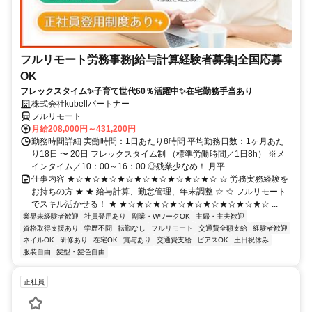
フルリモート労務事務|給与計算経験者募集|全国応募
OK
フレックスタイム✨子育て世代60％活躍中✨在宅勤務手当あり
株式会社kubellパートナー
フルリモート
月給208,000円～431,200円
勤務時間詳細 実働時間：1日あたり8時間 平均勤務日数：1ヶ月あた
り18日 〜 20日 フレックスタイム制 （標準労働時間／1日8h） ※メ
インタイム／10：00～16：00 ◎残業少なめ！ 月平...
仕事内容 ★☆★☆★☆★☆★☆★☆★☆★☆★☆ ☆ 労務実務経験を
お持ちの方 ★ ★ 給与計算、勤怠管理、年末調整 ☆ ☆ フルリモート
でスキル活かせる！ ★ ★☆★☆★☆★☆★☆★☆★☆★☆★☆ ...
業界未経験者歓迎
社員登用あり
副業・WワークOK
主婦・主夫歓迎
資格取得支援あり
学歴不問
転勤なし
フルリモート
交通費全額支給
経験者歓迎
ネイルOK
研修あり
在宅OK
賞与あり
交通費支給
ピアスOK
土日祝休み
服装自由
髪型・髪色自由
正社員