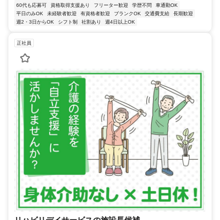
60代も応募可
資格取得支援あり
フリーター歓迎
学歴不問
車通勤OK
平日のみOK
未経験者歓迎
有資格者歓迎
ブランクOK
交通費支給
長期歓迎
週2・3日からOK
シフト制
社割あり
週4日以上OK
正社員