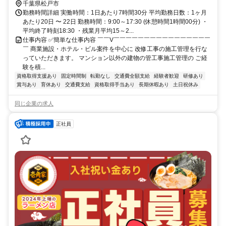
千葉県松戸市
勤務時間詳細 実働時間：1日あたり7時間30分 平均勤務日数：1ヶ月
あたり20日 〜 22日 勤務時間：9:00～17:30 (休憩時間1時間00分) ・
平均終了時刻18:30 ・残業月平均15～2...
仕事内容 ✅簡単な仕事内容 ￣￣V￣￣￣￣￣￣￣￣￣￣￣￣￣￣￣￣
￣ 商業施設・ホテル・ビル案件を中心に 改修工事の施工管理を行な
っていただきます。 マンション以外の建物の管工事施工管理の ご経
験を積...
資格取得支援あり
固定時間制
転勤なし
交通費全額支給
経験者歓迎
研修あり
賞与あり
育休あり
交通費支給
資格取得手当あり
長期休暇あり
土日祝休み
同じ企業の求人
正社員