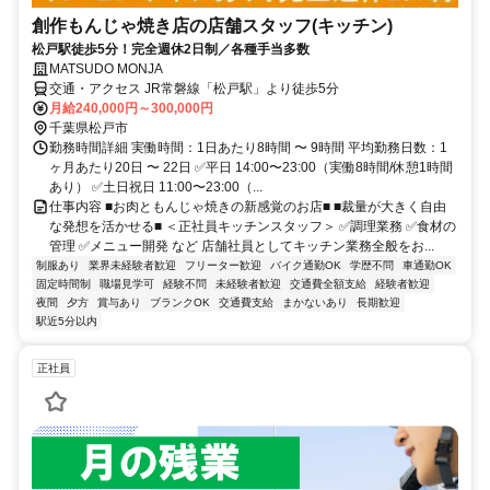
創作もんじゃ焼き店の店舗スタッフ(キッチン)
松戸駅徒歩5分！完全週休2日制／各種手当多数
MATSUDO MONJA
交通・アクセス JR常磐線「松戸駅」より徒歩5分
月給240,000円～300,000円
千葉県松戸市
勤務時間詳細 実働時間：1日あたり8時間 〜 9時間 平均勤務日数：1
ヶ月あたり20日 〜 22日 ✅平日 14:00〜23:00（実働8時間/休憩1時間
あり） ✅土日祝日 11:00〜23:00（...
仕事内容 ■お肉ともんじゃ焼きの新感覚のお店■ ■裁量が大きく自由
な発想を活かせる■ ＜正社員キッチンスタッフ＞ ✅調理業務 ✅食材の
管理 ✅メニュー開発 など 店舗社員としてキッチン業務全般をお...
制服あり
業界未経験者歓迎
フリーター歓迎
バイク通勤OK
学歴不問
車通勤OK
固定時間制
職場見学可
経験不問
未経験者歓迎
交通費全額支給
経験者歓迎
夜間
夕方
賞与あり
ブランクOK
交通費支給
まかないあり
長期歓迎
駅近5分以内
正社員