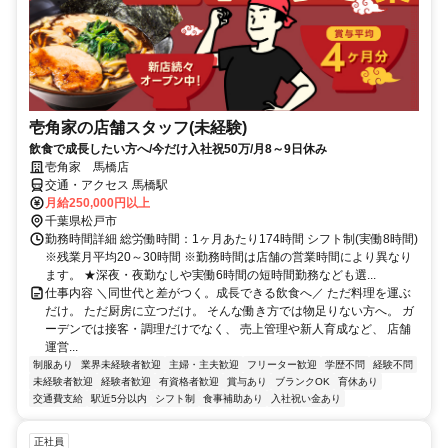
壱角家の店舗スタッフ(未経験)
飲食で成長したい方へ/今だけ入社祝50万/月8～9日休み
壱角家 馬橋店
交通・アクセス 馬橋駅
月給250,000円以上
千葉県松戸市
勤務時間詳細 総労働時間：1ヶ月あたり174時間 シフト制(実働8時間)
※残業月平均20～30時間 ※勤務時間は店舗の営業時間により異なり
ます。 ★深夜・夜勤なしや実働6時間の短時間勤務なども選...
仕事内容 ＼同世代と差がつく。成長できる飲食へ／ ただ料理を運ぶ
だけ。 ただ厨房に立つだけ。 そんな働き方では物足りない方へ。 ガ
ーデンでは接客・調理だけでなく、 売上管理や新人育成など、 店舗
運営...
制服あり
業界未経験者歓迎
主婦・主夫歓迎
フリーター歓迎
学歴不問
経験不問
未経験者歓迎
経験者歓迎
有資格者歓迎
賞与あり
ブランクOK
育休あり
交通費支給
駅近5分以内
シフト制
食事補助あり
入社祝い金あり
正社員