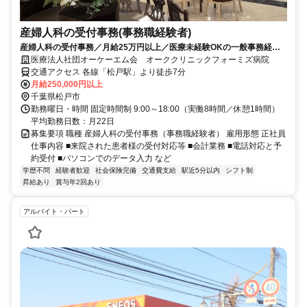
産婦人科の受付事務(事務職経験者)
産婦人科の受付事務／月給25万円以上／医療未経験OKの一般事務経験
者募集／松戸駅徒歩7分
医療法人社団オーケーエム会 オーククリニックフォーミズ病院
交通アクセス 各線「松戸駅」より徒歩7分
月給250,000円以上
千葉県松戸市
勤務曜日・時間 固定時間制 9:00～18:00（実働8時間／休憩1時間）
平均勤務日数：月22日
募集要項 職種 産婦人科の受付事務（事務職経験者） 雇用形態 正社員
仕事内容 ■来院された患者様の受付対応等 ■会計業務 ■電話対応と予
約受付 ■パソコンでのデータ入力 など
学歴不問
経験者歓迎
社会保険完備
交通費支給
駅近5分以内
シフト制
昇給あり
賞与年2回あり
アルバイト・パート