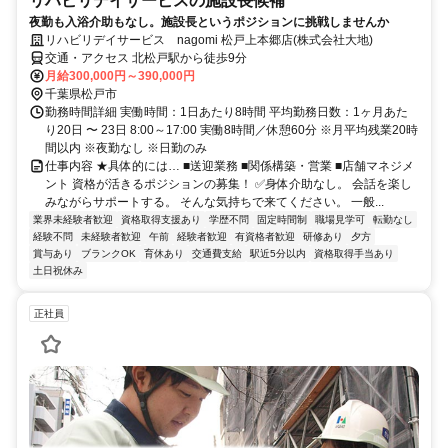
リハビリデイサービスの施設長候補
夜勤も入浴介助もなし。施設長というポジションに挑戦しませんか
リハビリデイサービス nagomi 松戸上本郷店(株式会社大地)
交通・アクセス 北松戸駅から徒歩9分
月給300,000円～390,000円
千葉県松戸市
勤務時間詳細 実働時間：1日あたり8時間 平均勤務日数：1ヶ月あた
り20日 〜 23日 8:00～17:00 実働8時間／休憩60分 ※月平均残業20時
間以内 ※夜勤なし ※日勤のみ
仕事内容 ★具体的には… ■送迎業務 ■関係構築・営業 ■店舗マネジメ
ント 資格が活きるポジションの募集！ ✅身体介助なし。 会話を楽し
みながらサポートする。 そんな気持ちで来てください。 一般...
業界未経験者歓迎
資格取得支援あり
学歴不問
固定時間制
職場見学可
転勤なし
経験不問
未経験者歓迎
午前
経験者歓迎
有資格者歓迎
研修あり
夕方
賞与あり
ブランクOK
育休あり
交通費支給
駅近5分以内
資格取得手当あり
土日祝休み
正社員