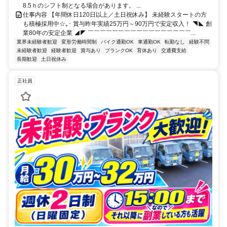
8.5ｈのシフト制となる場合があります。 ...
仕事内容 【年間休日120日以上／土日祝休み】 未経験スタートの方
も積極採用中☆｡･ 賞与昨年実績25万円～90万円で安定収入！ ◥◣ 創
業80年の安定企業 ◢◤ ￣￣￣￣￣￣￣￣￣￣￣￣￣￣￣￣￣...
業界未経験者歓迎
変形労働時間制
バイク通勤OK
車通勤OK
転勤なし
経験不問
未経験者歓迎
経験者歓迎
賞与あり
ブランクOK
育休あり
交通費支給
長期歓迎
土日祝休み
正社員