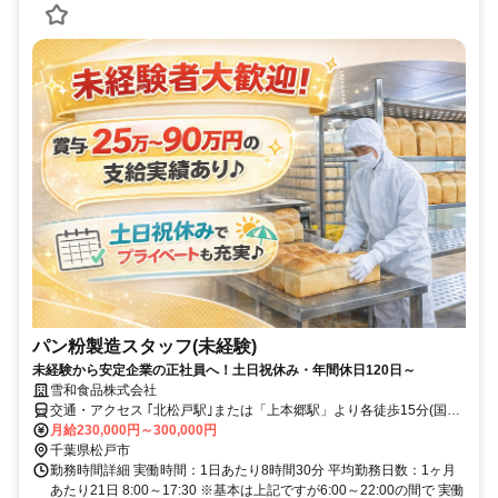
パン粉製造スタッフ(未経験)
未経験から安定企業の正社員へ！土日祝休み・年間休日120日～
雪和食品株式会社
交通・アクセス ｢北松戸駅｣または「上本郷駅」より各徒歩15分(国道
6号線沿い)
月給230,000円～300,000円
千葉県松戸市
勤務時間詳細 実働時間：1日あたり8時間30分 平均勤務日数：1ヶ月
あたり21日 8:00～17:30 ※基本は上記ですが6:00～22:00の間で 実働