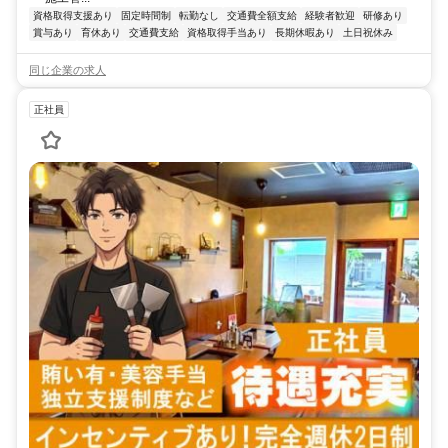
資格取得支援あり
固定時間制
転勤なし
交通費全額支給
経験者歓迎
研修あり
賞与あり
育休あり
交通費支給
資格取得手当あり
長期休暇あり
土日祝休み
同じ企業の求人
正社員