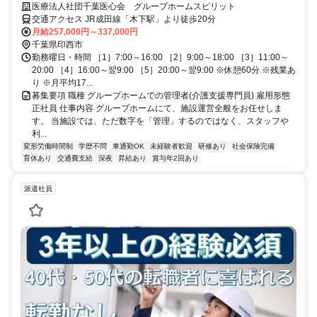
理者 手厚い手当×充実のサポート
医療法人社団千葉医心会 グループホームスピリット
交通アクセス JR成田線「木下駅」より徒歩20分
月給257,000円～337,000円
千葉県印西市
勤務曜日・時間 ［1］7:00～16:00 ［2］9:00～18:00 ［3］11:00～
20:00 ［4］16:00～翌9:00 ［5］20:00～翌9:00 ※休憩60分 ※残業あ
り ※月平均17...
募集要項 職種 グループホームでの管理者(介護支援専門員) 雇用形態
正社員 仕事内容 グループホームにて、施設運営全般をお任せしま
す。 当施設では、ただ数字を「管理」するのではなく、スタッフや
利...
変形労働時間制
学歴不問
車通勤OK
未経験者歓迎
研修あり
社会保険完備
育休あり
交通費支給
深夜
昇給あり
賞与年2回あり
派遣社員