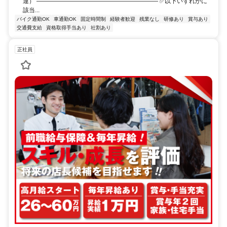
運） ―――――――――――――――――――― ✅以下いずれかに
該当...
バイク通勤OK
車通勤OK
固定時間制
経験者歓迎
残業なし
研修あり
賞与あり
交通費支給
資格取得手当あり
社割あり
正社員