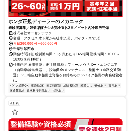
ホンダ正規ディーラーのメカニック
経験者募集／残業ほぼナシ＆完全週休2日／ピット内冷暖房完備
株式会社オーセンテック
交通・アクセス 木下駅から徒歩15分、バイク・車で5分
月給260,000円～600,000円
千葉県印西市
勤務時間詳細 総労働時間：1ヶ月あたり145時間 勤務時間：10:00～
18:00(休憩1時間）
仕事内容 雇用形態：正社員 職種：フィールド/サポートエンジニア
（自動車/輸送機器）、設備保全/メンテナンス、整備士（道路交通/陸
運） ✅二輪自動車整備士資格をお持ちの方 ✅バイク整備の実務経験者
(...
バイク通勤OK
車通勤OK
固定時間制
経験者歓迎
残業なし
研修あり
賞与あり
交通費支給
資格取得手当あり
社割あり
正社員