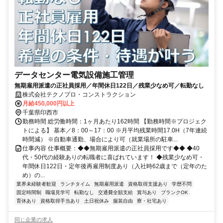
データセンター電気設備施工管理
無期雇用派遣の正社員採用／年間休日122日／残業少なめ可／転勤なし
株式会社テクノプロ・コンストラクション
月給450,000円以上
千葉県印西市
勤務時間 総労働時間：1ヶ月あたり162時間 【勤務時間※プロジェク
トによる】 基本／8：00～17：00 ※月平均残業時間17.0H（7年連続
時間減） ※自動車通勤、場合により可（就業場所の駐車...
仕事内容 仕事概要：◆◆無期雇用派遣の正社員採用です◆◆ ◆40
代・50代の経験ありの転職者に喜ばれています！ ◆残業少なめ可・
年間休日122日・定年後再雇用制度あり（入社時62歳まで（定年のた
め）の...
業界未経験者歓迎
ランチタイム
無期雇用派遣
資格取得支援あり
学歴不問
固定時間制
職場見学可
転勤なし
交通費全額支給
賞与あり
ブランクOK
育休あり
資格取得手当あり
土日祝休み
服装自由
寮・社宅あり
同じ企業の求人