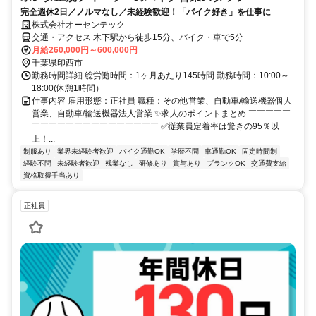
完全週休2日／ノルマなし／未経験歓迎！「バイク好き」を仕事に
株式会社オーセンテック
交通・アクセス 木下駅から徒歩15分、バイク・車で5分
月給260,000円～600,000円
千葉県印西市
勤務時間詳細 総労働時間：1ヶ月あたり145時間 勤務時間：10:00～
18:00(休憩1時間）
仕事内容 雇用形態：正社員 職種：その他営業、自動車/輸送機器個人
営業、自動車/輸送機器法人営業 ✨求人のポイントまとめ ￣￣￣￣￣
￣￣￣￣￣￣￣￣￣￣￣￣￣￣￣ ✅従業員定着率は驚きの95％以
上！...
制服あり
業界未経験者歓迎
バイク通勤OK
学歴不問
車通勤OK
固定時間制
経験不問
未経験者歓迎
残業なし
研修あり
賞与あり
ブランクOK
交通費支給
資格取得手当あり
正社員