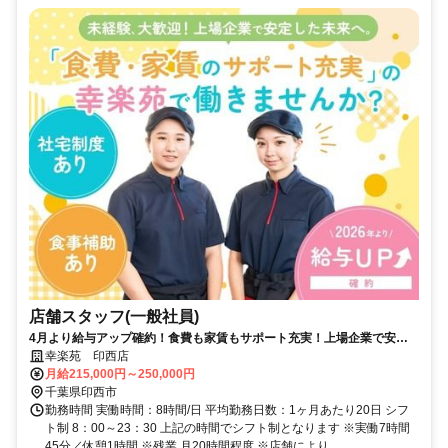
店舗スタッフ(一般社員)
4月より給与アップ確約！食費も家賃もサポート充実！上場企業で安定
して働きませんか？
幸楽苑 印西店
月給215,000円～250,000円
千葉県印西市
勤務時間 実働時間：8時間/日 平均勤務日数：1ヶ月あたり20日 シフ
ト制 8：00～23：30 上記の時間でシフト制となります ※実働7時間
45分／休憩1時間 ※残業 月20時間程度 ※店舗により...