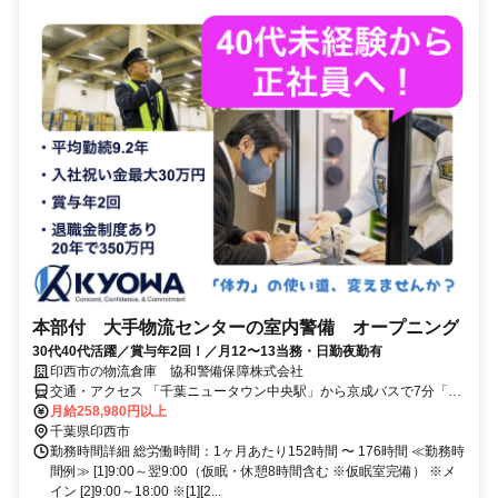
本部付 大手物流センターの室内警備 オープニング
30代40代活躍／賞与年2回！／月12〜13当務・日勤夜勤有
印西市の物流倉庫 協和警備保障株式会社
交通・アクセス 「千葉ニュータウン中央駅」から京成バスで7分「グ
ッドマンビジネスパークサウス」下車 ※車通勤可(無料駐車場有)
月給258,980円以上
千葉県印西市
勤務時間詳細 総労働時間：1ヶ月あたり152時間 〜 176時間 ≪勤務時
間例≫ [1]9:00～翌9:00（仮眠・休憩8時間含む ※仮眠室完備） ※メ
イン [2]9:00～18:00 ※[1][2...