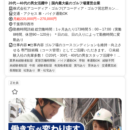
20代～40代の男女活躍中｜国内最大級のゴルフ場運営企業
株式会社アコーディア・ゴルフ(アコーディア・ゴルフ習志野カント
リークラブ)
交通・アクセス 車・バイク通勤OK
月給220,000円～270,000円
千葉県印西市
勤務時間詳細 総労働時間：1ヶ月あたり173時間 5：00～17:00（実働
8時間、休憩90～120分） ＊日の出、日の入りによって勤務時間に変
動あり
仕事内容 ■仕事内容 ゴルフ場のコースコンディションを維持・向上さ
せる 専門技術職（コース管理）としてご活躍いただきます。 ◎未経
験入社の先輩多数！ ◎20代・30代・40代の男女スタッフ活躍中！ ...
業界未経験者歓迎
変形労働時間制
バイク通勤OK
早朝
車通勤OK
経験不問
未経験者歓迎
午前
経験者歓迎
有資格者歓迎
賞与あり
育休あり
交通費支給
長期歓迎
社割あり
寮・社宅あり
正社員