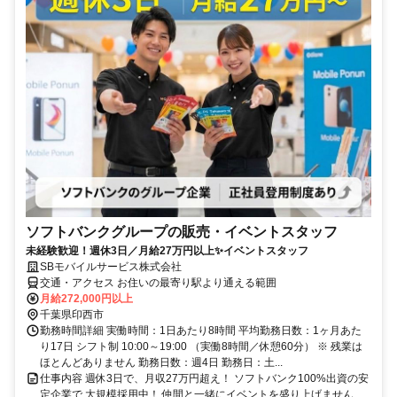
ソフトバンクグループの販売・イベントスタッフ
未経験歓迎！週休3日／月給27万円以上✨イベントスタッフ
SBモバイルサービス株式会社
交通・アクセス お住いの最寄り駅より通える範囲
月給272,000円以上
千葉県印西市
勤務時間詳細 実働時間：1日あたり8時間 平均勤務日数：1ヶ月あた
り17日 シフト制 10:00～19:00 （実働8時間／休憩60分） ※ 残業は
ほとんどありません 勤務日数：週4日 勤務日：土...
仕事内容 週休3日で、月収27万円超え！ ソフトバンク100%出資の安
定企業で 大規模採用中！ 仲間と一緒にイベントを盛り上げません