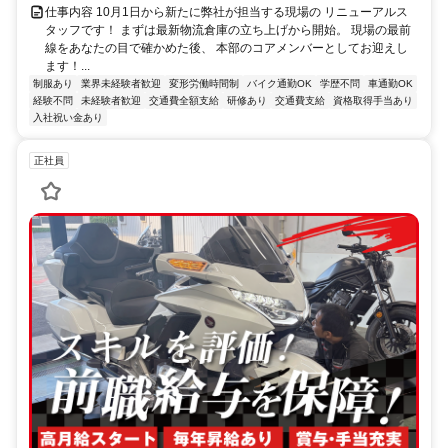
仕事内容 10月1日から新たに弊社が担当する現場の リニューアルス
タッフです！ まずは最新物流倉庫の立ち上げから開始。 現場の最前
線をあなたの目で確かめた後、 本部のコアメンバーとしてお迎えし
ます！...
制服あり
業界未経験者歓迎
変形労働時間制
バイク通勤OK
学歴不問
車通勤OK
経験不問
未経験者歓迎
交通費全額支給
研修あり
交通費支給
資格取得手当あり
入社祝い金あり
正社員