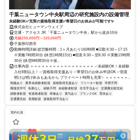
千葉ニュータウン中央駅周辺の研究施設内の設備管理
未経験OK✅充実の資格取得支援✅希望日のお休みが可能です✨
株式会社ヒューマンウェイブ
交通・アクセス JR「千葉ニュータウン中央」駅から徒歩10分
月給250,000円～320,000円
千葉県印西市
勤務時間詳細 総労働時間：1ヶ月あたり160時間 ■日勤 8:30～17:15
※実働7時間30分 (休憩1時間15分) ■宿直 8:30～翌8:30 ※実働15時間
30分 (休憩8時間30分※仮...
仕事内容 ＝＝＝＝＝＝＝＝＝＝＝＝＝＝＝＝＝ ✅未経験OK！未経験
入社8割以上！ ✅資格取得支援あり ✅希望日のお休み申請OK ✅宿直
明けは明け休みもあるから プライベート時間も充実✨ ＝＝＝＝＝＝...
制服あり
業界未経験者歓迎
資格取得支援あり
フリーター歓迎
学歴不問
職場見学可
転勤なし
経験不問
未経験者歓迎
住宅手当あり
交通費全額支給
経験者歓迎
有資格者歓迎
研修あり
賞与あり
ブランクOK
育休あり
交通費支給
長期歓迎
資格取得手当あり
契約社員