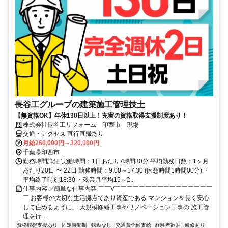
長谷工グループの建築施工管理技士
【無資格OK】年休130日以上！充実の資格取得支援制度あり！
株式会社長谷工リフォーム 印西市 現場
交通・アクセス 直行直帰あり
月給260,000円～320,000円
千葉県印西市
勤務時間詳細 実働時間：1日あたり7時間30分 平均勤務日数：1ヶ月
あたり20日 〜 22日 勤務時間：9:00～17:30 (休憩時間1時間00分) ・
平均終了時刻18:30 ・残業月平均15～2...
仕事内容 ✅簡単な仕事内容 ￣￣V￣￣￣￣￣￣￣￣￣￣￣￣￣￣￣￣
￣ お客様の大切な生活拠点であり資産である マンションを長く安心
して住めるように、 大規模修繕工事やリノベーション工事の 施工管
理を行...
資格取得支援あり
固定時間制
転勤なし
交通費全額支給
経験者歓迎
研修あり