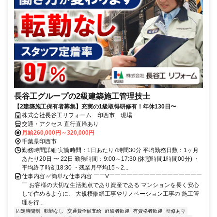
長谷工グループの2級建築施工管理技士
【2建築施工保有者募集】充実の1級取得研修有！年休130日〜
株式会社長谷工リフォーム 印西市 現場
交通・アクセス 直行直帰あり
月給260,000円～320,000円
千葉県印西市
勤務時間詳細 実働時間：1日あたり7時間30分 平均勤務日数：1ヶ月
あたり20日 〜 22日 勤務時間：9:00～17:30 (休憩時間1時間00分) ・
平均終了時刻18:30 ・残業月平均15～2...
仕事内容 ✅簡単な仕事内容 ￣￣V￣￣￣￣￣￣￣￣￣￣￣￣￣￣￣￣
￣ お客様の大切な生活拠点であり資産である マンションを長く安心
して住めるように、 大規模修繕工事やリノベーション工事の 施工管
理を行...
固定時間制
転勤なし
交通費全額支給
経験者歓迎
有資格者歓迎
研修あり