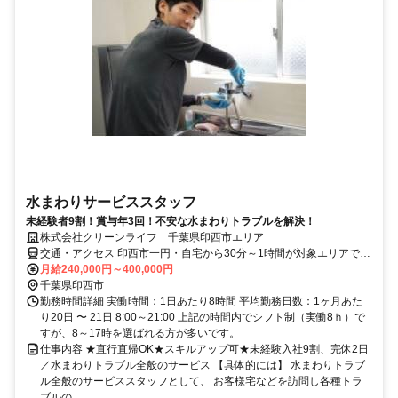
水まわりサービススタッフ
未経験者9割！賞与年3回！不安な水まわりトラブルを解決！
株式会社クリーンライフ 千葉県印西市エリア
交通・アクセス 印西市一円・自宅から30分～1時間が対象エリアです
（直行直帰）。
月給240,000円～400,000円
千葉県印西市
勤務時間詳細 実働時間：1日あたり8時間 平均勤務日数：1ヶ月あた
り20日 〜 21日 8:00～21:00 上記の時間内でシフト制（実働8ｈ）で
すが、8～17時を選ばれる方が多いです。
仕事内容 ★直行直帰OK★スキルアップ可★未経験入社9割、完休2日
／水まわりトラブル全般のサービス 【具体的には】 水まわりトラブ
ル全般のサービススタッフとして、 お客様宅などを訪問し各種トラ
ブルの...