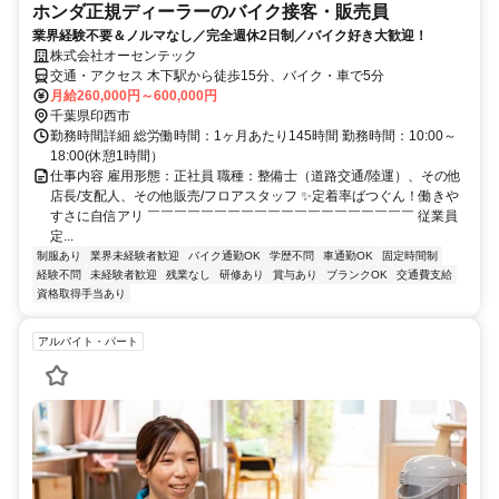
ホンダ正規ディーラーのバイク接客・販売員
業界経験不要＆ノルマなし／完全週休2日制／バイク好き大歓迎！
株式会社オーセンテック
交通・アクセス 木下駅から徒歩15分、バイク・車で5分
月給260,000円～600,000円
千葉県印西市
勤務時間詳細 総労働時間：1ヶ月あたり145時間 勤務時間：10:00～
18:00(休憩1時間）
仕事内容 雇用形態：正社員 職種：整備士（道路交通/陸運）、その他
店長/支配人、その他販売/フロアスタッフ ✨定着率ばつぐん！働きや
すさに自信アリ ￣￣￣￣￣￣￣￣￣￣￣￣￣￣￣￣￣￣￣￣ 従業員
定...
制服あり
業界未経験者歓迎
バイク通勤OK
学歴不問
車通勤OK
固定時間制
経験不問
未経験者歓迎
残業なし
研修あり
賞与あり
ブランクOK
交通費支給
資格取得手当あり
アルバイト・パート