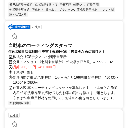
業界未経験者歓迎
資格取得支援あり
学歴不問
転勤なし
経験不問
交通費全額支給
研修あり
賞与あり
ブランクOK
資格取得手当あり
シフト制
寮・社宅あり
正社員
自動車のコーティングスタッフ
年休120日◎福利厚生充実！未経験OK！残業少なめ◎高収入！
株式会社CSテクノス 北関東営業所
交通・アクセス 《北関東営業所》 茨城県水戸市見川4-668-3-102 ※
茨城交通路線バス『大内田』停車場 徒歩2分
月給300,000円～450,000円
千葉県印西市
勤務時間詳細 総労働時間：1ヶ月あたり168時間 勤務時間：*10:00〜
19:00* 休憩60分
仕事内容 車のコーティングスタッフを募集します！ *<具体的な作業
内容>* ①洗車作業 お預かりしたお車の汚れを隅々まで落とします。
②磨き作業 専用機材を使用して、お車の小傷を落としていきます。...
変形労働時間制
正社員