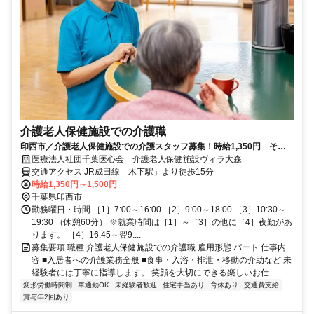
介護老人保健施設での介護職
印西市／介護老人保健施設での介護スタッフ募集！時給1,350円 その
他手当も別途支給 週3日～OK!
医療法人社団千葉医心会 介護老人保健施設ヴィラ大森
交通アクセス JR成田線「木下駅」より徒歩15分
時給1,350円～1,500円
千葉県印西市
勤務曜日・時間 ［1］7:00～16:00 ［2］9:00～18:00 ［3］10:30～
19:30 （休憩60分） ※就業時間は［1］～［3］の他に［4］夜勤があ
ります。 ［4］16:45～翌9:...
募集要項 職種 介護老人保健施設での介護職 雇用形態 パート 仕事内
容 ■入居者への介護業務全般 ■食事・入浴・排泄・移動の介助など 未
経験者には丁寧に指導します。 笑顔を大切にできる楽しいお仕...
変形労働時間制
車通勤OK
未経験者歓迎
住宅手当あり
育休あり
交通費支給
賞与年2回あり