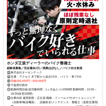
ホンダ正規ディーラーのバイク整備士
経験者募集／完全週休2日／残業ほぼなし／バイク好き歓迎
株式会社オーセンテック
交通・アクセス 木下駅から徒歩15分、バイク・車で5分
月給260,000円～600,000円
千葉県印西市
勤務時間詳細 総労働時間：1ヶ月あたり145時間 勤務時間：10:00～
18:00(休憩1時間）
仕事内容 雇用形態：正社員 職種：フィールド/サポートエンジニア
（自動車/輸送機器）、設備保全/メンテナンス、整備士（道路交通/陸