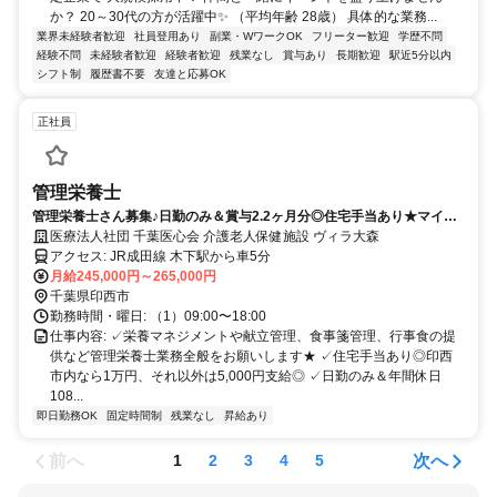
か？ 20～30代の方が活躍中✨ （平均年齢 28歳） 具体的な業務...
業界未経験者歓迎
社員登用あり
副業・WワークOK
フリーター歓迎
学歴不問
経験不問
未経験者歓迎
経験者歓迎
残業なし
賞与あり
長期歓迎
駅近5分以内
シフト制
履歴書不要
友達と応募OK
正社員
管理栄養士
管理栄養士さん募集♪日勤のみ＆賞与2.2ヶ月分◎住宅手当あり★マイカ
ー通勤OK＆無料駐車場完備☆彡働きやすい老健でのお仕事です☆
医療法人社団 千葉医心会 介護老人保健施設 ヴィラ大森
アクセス: JR成田線 木下駅から車5分
月給245,000円～265,000円
千葉県印西市
勤務時間・曜日: （1）09:00〜18:00
仕事内容: ✓栄養マネジメントや献立管理、食事箋管理、行事食の提
供など管理栄養士業務全般をお願いします★ ✓住宅手当あり◎印西
市内なら1万円、それ以外は5,000円支給◎ ✓日勤のみ＆年間休日
108...
即日勤務OK
固定時間制
残業なし
昇給あり
前へ
次へ
1
2
3
4
5