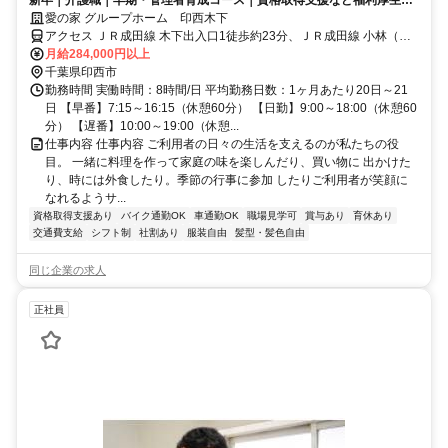
新卒｜介護職｜早期・管理者育成コース｜資格取得支援など福利厚生充
実◎
愛の家 グループホーム 印西木下
アクセス ＪＲ成田線 木下出入口1徒歩約23分、ＪＲ成田線 小林（千
葉県）北口徒歩約37分、ＪＲ成田線 布佐東口徒歩約45分 栄橋より車
月給284,000円以上
6分、印西市役所より車7分
千葉県印西市
勤務時間 実働時間：8時間/日 平均勤務日数：1ヶ月あたり20日～21
日 【早番】7:15～16:15（休憩60分） 【日勤】9:00～18:00（休憩60
分） 【遅番】10:00～19:00（休憩...
仕事内容 仕事内容 ご利用者の日々の生活を支えるのが私たちの役
目。 一緒に料理を作って家庭の味を楽しんだり、買い物に 出かけた
り、時には外食したり。季節の行事に参加 したりご利用者が笑顔に
なれるようサ...
資格取得支援あり
バイク通勤OK
車通勤OK
職場見学可
賞与あり
育休あり
交通費支給
シフト制
社割あり
服装自由
髪型・髪色自由
同じ企業の求人
正社員