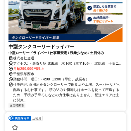
中型タンクローリードライバー
中型ローリードライバー / 仕事量安定 / 残業少なめ / 土日休み
株式会社金運
アクセス: ・最寄り駅 成田線 木下駅（車で10分） 北総線 千葉ニュ
月給290,000円以上
ータウン中央駅（車で10分） ・車、バイク通勤可
千葉県印西市
勤務時間・曜日: ・4:00~13:00（早出、残業有）
仕事内容: 食用油をタンクローリーで飲食店や工場、スーパーなどへ
配送するお仕事です。 積み込みや荷卸しはホースを使って圧送する
ため、手積み手降ろしなどの力仕事はありません。 配送エリアは主
に関東...
固定時間制
正社員