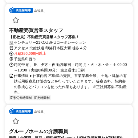
正社員
不動産売買営業スタッフ
【正社員】不動産売買営業スタッフ募集！
センチュリー21KOUSHUコーポレーション
アクセス 北総鉄道 印旛日本医大駅 徒歩４分
月給250,000円以上
千葉県印西市
時間帯 朝、昼、夕方・夜 勤務曜日・時間 月・火・木・金・土 09:00
～18:00（実働8時間00分） 完全週休2日制
仕事情報 ● 仕事内容 不動産の売買、営業業務全般。 土地・建物の有
効活用提案及び販売などを行っていただきます。 提案資料、契約書
の作成などパソコンを使った作業もあります。 ※正社員募集 不動産
売...
変形労働時間制
固定時間制
正社員
グループホームの介護職員