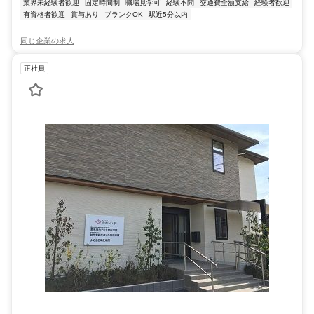
業界未経験者歓迎
固定時間制
職場見学可
経験不問
交通費全額支給
経験者歓迎
有資格者歓迎
賞与あり
ブランクOK
駅近5分以内
同じ企業の求人
正社員