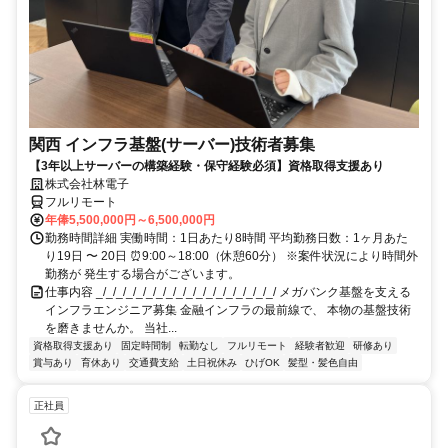
関西 インフラ基盤(サーバー)技術者募集
【3年以上サーバーの構築経験・保守経験必須】資格取得支援あり
株式会社林電子
フルリモート
年俸5,500,000円～6,500,000円
勤務時間詳細 実働時間：1日あたり8時間 平均勤務日数：1ヶ月あた
り19日 〜 20日 ⏰9:00～18:00（休憩60分） ※案件状況により時間外
勤務が 発生する場合がございます。
仕事内容 _/_/_/_/_/_/_/_/_/_/_/_/_/_/_/_/_/_/ メガバンク基盤を支える
インフラエンジニア募集 金融インフラの最前線で、 本物の基盤技術
を磨きませんか。 当社...
資格取得支援あり
固定時間制
転勤なし
フルリモート
経験者歓迎
研修あり
賞与あり
育休あり
交通費支給
土日祝休み
ひげOK
髪型・髪色自由
正社員