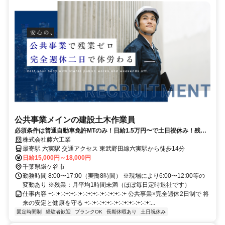
公共事業メインの建設土木作業員
必須条件は普通自動車免許MTのみ！日給1.5万円〜で土日祝休み！残業
ほぼナシ、50代・60代も現役活躍中。
株式会社藤六工業
最寄駅 六実駅 交通アクセス 東武野田線六実駅から徒歩14分
日給15,000円～18,000円
千葉県鎌ケ谷市
勤務時間 8:00〜17:00（実働8時間） ※現場により6:00〜12:00等の
変動あり ※残業：月平均1時間未満（ほぼ毎日定時退社です）
仕事内容 +:-:+:-:+:+:-:+:-:+:+:-:+:-:+:+:-:+ 公共事業×完全週休2日制で 将
来の安定と健康を守る +:-:+:-:+:+:-:+:-:+:+:-:+:-:+:...
固定時間制
経験者歓迎
ブランクOK
長期休暇あり
土日祝休み