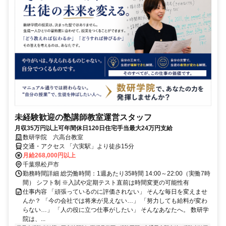
未経験歓迎の塾講師教室運営スタッフ
月収35万円以上可年間休日120日住宅手当最大24万円支給
数研学院 六高台教室
交通・アクセス 「六実駅」より徒歩15分
月給268,000円以上
千葉県松戸市
勤務時間詳細 総労働時間：1週あたり35時間 14:00～22:00（実働7時
間） シフト制 ※入試や定期テスト直前は時間変更の可能性有
仕事内容 「頑張っているのに評価されない」 そんな毎日を変えませ
んか？ 「今の会社では将来が見えない…」 「努力しても給料が変わ
らない…」 「人の役に立つ仕事がしたい」 そんなあなたへ。 数研学
院は、...