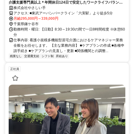
介護支援専門員以上＊年間休日124日で安定したワークライフバランス
を実現♪昇給・賞与あり/教育体制＆福利厚生充実で長期キャリアが叶い
株式会社やさしい手
ます◎
アクセス: ■東武アーバンパークライン「六実駅」より徒歩5分
月給295,000円～339,000円
千葉県鎌ケ谷市
勤務時間・曜日: 【日勤】8:30～19:30の間で一日8時間程度 ※休憩60
分
仕事内容: 看護小規模多機能型居宅介護におけるケアマネジャー業務
全般をお任せします。 【主な業務内容】 ■ケアプランの作成 ■各種申
請手続き ■ケアプランの見直し・更新 ■関係機関との調整...
残業なし
交通費支給
シフト制
昇給あり
正社員