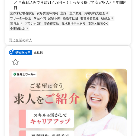
／ ＊夜勤込みで月給31.4万円～！しっかり稼げて安定収入♪ ＊年間休
日...
業界未経験者歓迎
変形労働時間制
主婦・主夫歓迎
資格取得支援あり
フリーター歓迎
学歴不問
経験不問
経験者歓迎
有資格者歓迎
研修あり
賞与あり
ブランクOK
交通費支給
資格取得手当あり
友達と応募OK
食事補助あり
同じ企業の求人
正社員