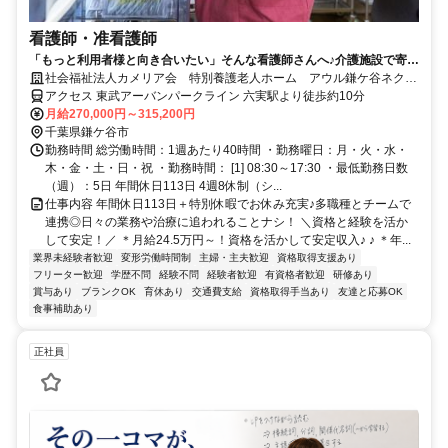
看護師・准看護師
「もっと利用者様と向き合いたい」そんな看護師さんへ♪介護施設で寄り
添うケアを実現☆
社会福祉法人カメリア会 特別養護老人ホーム アウル鎌ケ谷ネクス
ト
アクセス 東武アーバンパークライン 六実駅より徒歩約10分
月給270,000円～315,200円
千葉県鎌ケ谷市
勤務時間 総労働時間：1週あたり40時間 ・勤務曜日：月・火・水・
木・金・土・日・祝 ・勤務時間： [1] 08:30～17:30 ・最低勤務日数
（週）：5日 年間休日113日 4週8休制（シ...
仕事内容 年間休日113日＋特別休暇でお休み充実♪多職種とチームで
連携◎日々の業務や治療に追われることナシ！ ＼資格と経験を活か
して安定！／ ＊月給24.5万円～！資格を活かして安定収入♪ ♪ ＊年...
業界未経験者歓迎
変形労働時間制
主婦・主夫歓迎
資格取得支援あり
フリーター歓迎
学歴不問
経験不問
経験者歓迎
有資格者歓迎
研修あり
賞与あり
ブランクOK
育休あり
交通費支給
資格取得手当あり
友達と応募OK
食事補助あり
正社員