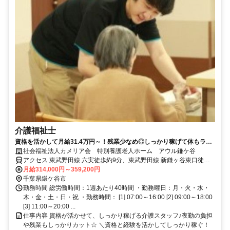
介護福祉士
資格を活かして月給31.4万円～！残業少なめ◎しっかり稼げて体もラク
ラク♪
社会福祉法人カメリア会 特別養護老人ホーム アウル鎌ケ谷
アクセス 東武野田線 六実徒歩約9分、東武野田線 新鎌ヶ谷東口徒歩
約26分、京成成田空港線・北総鉄道線 新鎌ヶ谷東口徒歩約26分
月給314,000円～359,200円
千葉県鎌ケ谷市
勤務時間 総労働時間：1週あたり40時間 ・勤務曜日：月・火・水・
木・金・土・日・祝 ・勤務時間： [1] 07:00～16:00 [2] 09:00～18:00
[3] 11:00～20:00 ...
仕事内容 資格が活かせて、しっかり稼げる介護スタッフ♪夜勤の負担
や残業もしっかりカット☆ ＼資格と経験を活かしてしっかり稼ぐ！