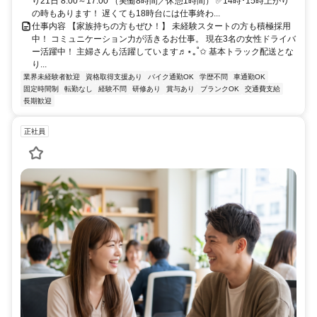
り21日 8:00～17:00 （実働8時間／休憩1時間） ✅14時･15時上がり
の時もあります！ 遅くても18時台には仕事終わ...
仕事内容 【家族持ちの方もぜひ！】 未経験スタートの方も積極採用
中！ コミュニケーション力が活きるお仕事。 現在3名の女性ドライバ
ー活躍中！ 主婦さんも活躍しています♬⋆｡˚✩ 基本トラック配送とな
り...
業界未経験者歓迎
資格取得支援あり
バイク通勤OK
学歴不問
車通勤OK
固定時間制
転勤なし
経験不問
研修あり
賞与あり
ブランクOK
交通費支給
長期歓迎
正社員