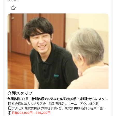
介護スタッフ
年間休日113日＋特別休暇でお休みも充実♪無資格・未経験からのスター
トでも月給29.4万円～！
社会福祉法人カメリア会 特別養護老人ホーム アウル鎌ケ谷
アクセス 東武野田線 六実徒歩約9分、東武野田線 新鎌ヶ谷東口徒歩
約26分、京成成田空港線・北総鉄道線 新鎌ヶ谷東口徒歩約26分
月給294,000円～359,200円