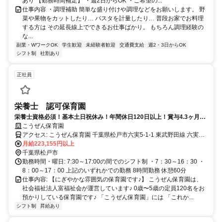
あり 【勤務時間補足】 ・週2日からOK ・ご希望の...
仕事内容 ・調理補助 簡単な盛り付けや調理などをお願いします。 野
菜や果物をカットしたり… パスタを計量したり… 普段お家でお料理
する方は その延長線上でできるお仕事ばかり。 もちろん調理経験の
な...
副業・WワークOK
学生歓迎
未経験者歓迎
交通費支給
週2・3日からOK
シフト制
社割あり
正社員
栄養士 認可保育園
栄養士資格必須！基本土日祝休み！年間休日120日以上！賞与4.3ヶ月！
マイカー通勤OK！
こうぜん保育園
アクセス: こうぜん保育園 千葉県松戸市六実5-1-1 東武野田線 六実駅
から徒歩で2分
月給223,155円以上
千葉県松戸市
勤務時間・曜日: 7:30～17:00の間でのシフト制 ・7：30～16：30 ・
8：00～17：00 上記のいずれかでの勤務 8時間勤務 休憩60分
仕事内容: 【にぎやかな雰囲気の保育園です♪】 こうぜん保育園は、
社会福祉法人富福祉会が運営しています♪ 0歳〜5歳の定員120名をお
預かりしている保育園です♪ 「こうぜん保育園」には 「これか...
シフト制
昇給あり