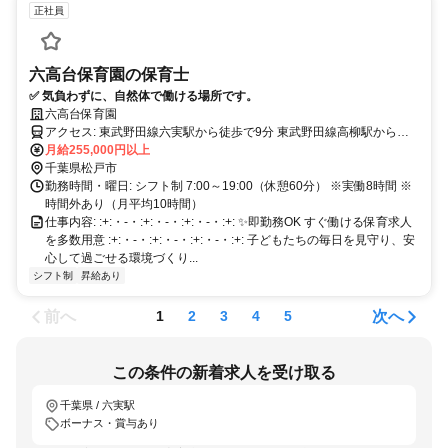
正社員
六高台保育園の保育士
✅ 気負わずに、自然体で働ける場所です。
六高台保育園
アクセス: 東武野田線六実駅から徒歩で9分 東武野田線高柳駅から徒
歩で18分
月給255,000円以上
千葉県松戸市
勤務時間・曜日: シフト制 7:00～19:00（休憩60分） ※実働8時間 ※
時間外あり（月平均10時間）
仕事内容: :+:・-・:+:・-・:+:・-・:+: ✨即勤務OK すぐ働ける保育求人
を多数用意 :+:・-・:+:・-・:+:・-・:+: 子どもたちの毎日を見守り、安
心して過ごせる環境づくり...
シフト制
昇給あり
前へ
次へ
1
2
3
4
5
この条件の新着求人を受け取る
千葉県 / 六実駅
ボーナス・賞与あり