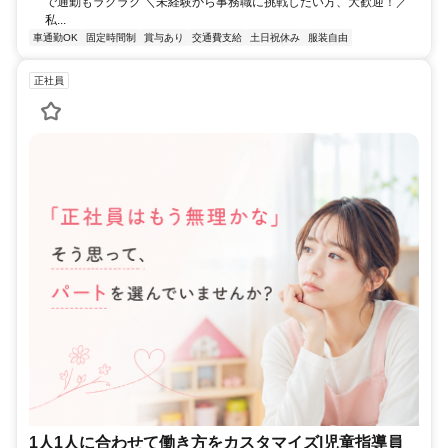
で通勤もラクラク ＼未経験から事務職に挑戦したい方、大歓迎！／
私...
車通勤OK
固定時間制
賞与あり
交通費支給
土日祝休み
服装自由
正社員
1人1人に合わせて働き方をカスタマイズ|児童指導員