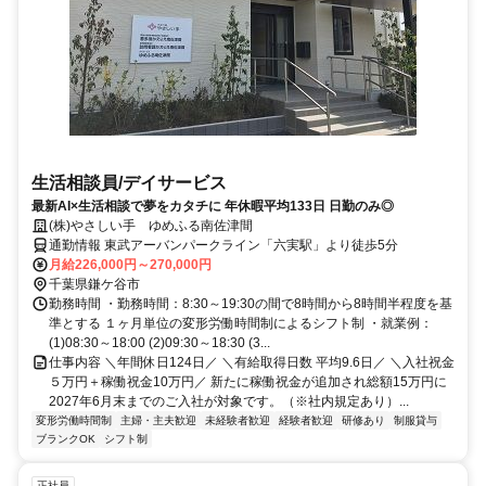
生活相談員/デイサービス
最新AI×生活相談で夢をカタチに 年休暇平均133日 日勤のみ◎
(株)やさしい手 ゆめふる南佐津間
通勤情報 東武アーバンパークライン「六実駅」より徒歩5分
月給226,000円～270,000円
千葉県鎌ケ谷市
勤務時間 ・勤務時間：8:30～19:30の間で8時間から8時間半程度を基
準とする １ヶ月単位の変形労働時間制によるシフト制 ・就業例：
(1)08:30～18:00 (2)09:30～18:30 (3...
仕事内容 ＼年間休日124日／ ＼有給取得日数 平均9.6日／ ＼入社祝金
５万円＋稼働祝金10万円／ 新たに稼働祝金が追加され総額15万円に
2027年6月末までのご入社が対象です。（※社内規定あり）...
変形労働時間制
主婦・主夫歓迎
未経験者歓迎
経験者歓迎
研修あり
制服貸与
ブランクOK
シフト制
正社員