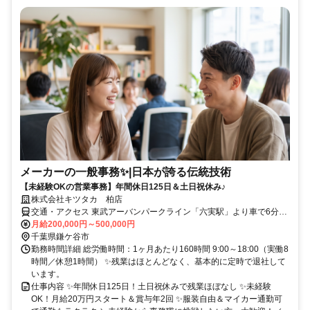
メーカーの一般事務✨️|日本が誇る伝統技術
【未経験OKの営業事務】年間休日125日＆土日祝休み♪
株式会社キツタカ 柏店
交通・アクセス 東武アーバンパークライン「六実駅」より車で6分、
北総線「西白井駅」より車で14分
月給200,000円～500,000円
千葉県鎌ケ谷市
勤務時間詳細 総労働時間：1ヶ月あたり160時間 9:00～18:00（実働8
時間／休憩1時間） ✨残業はほとんどなく、基本的に定時で退社して
います。
仕事内容 ✨年間休日125日！土日祝休みで残業ほぼなし ✨未経験
OK！月給20万円スタート＆賞与年2回 ✨服装自由＆マイカー通勤可