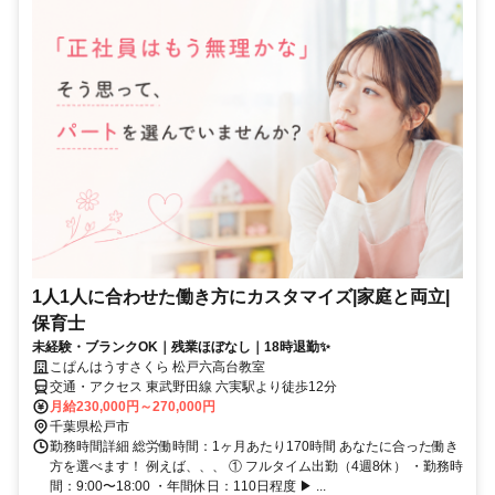
1人1人に合わせた働き方にカスタマイズ|家庭と両立|
保育士
未経験・ブランクOK｜残業ほぼなし｜18時退勤✨
こぱんはうすさくら 松戸六高台教室
交通・アクセス 東武野田線 六実駅より徒歩12分
月給230,000円～270,000円
千葉県松戸市
勤務時間詳細 総労働時間：1ヶ月あたり170時間 あなたに合った働き
方を選べます！ 例えば、、、 ① フルタイム出勤（4週8休） ・勤務時
間：9:00〜18:00 ・年間休日：110日程度 ▶ ...