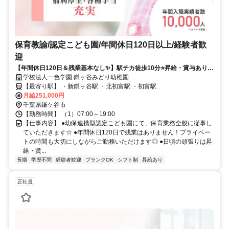
保育教諭/認定こども園/年間休日120日以上/経験者歓
迎
【年間休日120日＆残業基本なし✨】駅チカ徒歩10分⭐昇給・賞与あり❗️
幼保連携型認定こども園⭕
学校法人一色学園 鎌ヶ谷みどり幼稚園
【最寄り駅】 ・新鎌ヶ谷駅 ・北初富駅 ・初富駅
月給251,000円
千葉県鎌ケ谷市
【勤務時間】 （1）07:00～19:00
【仕事内容】 ●幼保連携型認定こども園にて、保育業務全般に従事し
ていただきます☆ ●年間休日120日で残業はありません！プライベー
トの時間も大切にしながらご勤務いただけます◎ ●日頃の頑張りは昇
給・賞...
長期
学歴不問
経験者歓迎
ブランクOK
シフト制
昇給あり
正社員