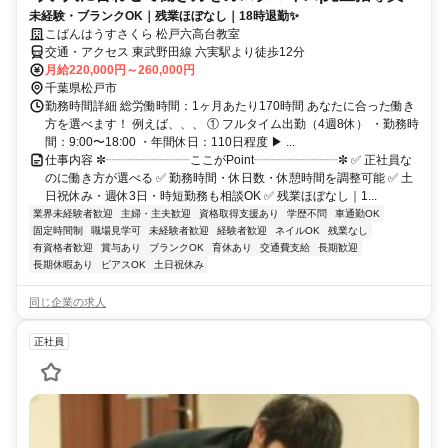
未経験・ブランクOK｜残業ほぼなし｜18時退勤✨
こぱんはうすさくら 松戸六高台教室
交通・アクセス 東武野田線 六実駅より徒歩12分
月給220,000円～260,000円
千葉県松戸市
勤務時間詳細 総労働時間：1ヶ月あたり170時間 あなたに合った働き
方を選べます！ 例えば、、、 ① フルタイム出勤（4週8休） ・勤務時
間：9:00〜18:00 ・年間休日：110日程度 ▶ ...
仕事内容 ✼┈┈┈┈┈┈┈ここがPoint┈┈┈┈┈┈┈✼ ✅ 正社員な
のに働き方が選べる ✅ 勤務時間・休日数・休憩時間を調整可能 ✅ 土
日祝休み・週休3日・時短勤務も相談OK ✅ 残業ほぼなし｜1...
業界未経験者歓迎
主婦・主夫歓迎
資格取得支援あり
学歴不問
車通勤OK
固定時間制
職場見学可
未経験者歓迎
経験者歓迎
ネイルOK
残業なし
有資格者歓迎
賞与あり
ブランクOK
育休あり
交通費支給
長期歓迎
長期休暇あり
ピアスOK
土日祝休み
同じ企業の求人
正社員