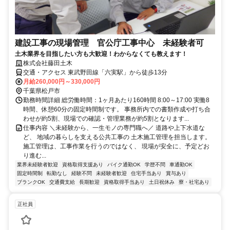
建設工事の現場管理 官公庁工事中心 未経験者可
土木業界を目指したい方も大歓迎！わからなくても教えます！
株式会社藤田土木
交通・アクセス 東武野田線「六実駅」から徒歩13分
月給260,000円～330,000円
千葉県松戸市
勤務時間詳細 総労働時間：1ヶ月あたり160時間 8:00～17:00 実働8
時間、休憩60分の固定時間制です。 事務所内での書類作成や打ち合
わせが約5割、現場での確認・管理業務が約5割となります...
仕事内容 ＼未経験から、一生モノの専門職へ／ 道路や上下水道な
ど、 地域の暮らしを支える公共工事の 土木施工管理を担当します。
施工管理は、工事作業を行うのではなく、 現場が安全に、予定どお
り進む...
業界未経験者歓迎
資格取得支援あり
バイク通勤OK
学歴不問
車通勤OK
固定時間制
転勤なし
経験不問
未経験者歓迎
住宅手当あり
賞与あり
ブランクOK
交通費支給
長期歓迎
資格取得手当あり
土日祝休み
寮・社宅あり
正社員