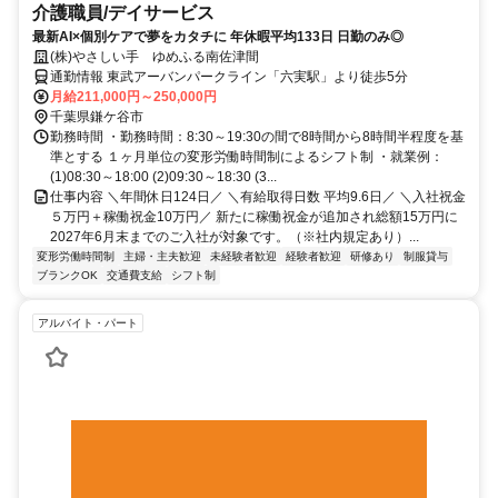
介護職員/デイサービス
最新AI×個別ケアで夢をカタチに 年休暇平均133日 日勤のみ◎
(株)やさしい手 ゆめふる南佐津間
通勤情報 東武アーバンパークライン「六実駅」より徒歩5分
月給211,000円～250,000円
千葉県鎌ケ谷市
勤務時間 ・勤務時間：8:30～19:30の間で8時間から8時間半程度を基
準とする １ヶ月単位の変形労働時間制によるシフト制 ・就業例：
(1)08:30～18:00 (2)09:30～18:30 (3...
仕事内容 ＼年間休日124日／ ＼有給取得日数 平均9.6日／ ＼入社祝金
５万円＋稼働祝金10万円／ 新たに稼働祝金が追加され総額15万円に
2027年6月末までのご入社が対象です。（※社内規定あり）...
変形労働時間制
主婦・主夫歓迎
未経験者歓迎
経験者歓迎
研修あり
制服貸与
ブランクOK
交通費支給
シフト制
アルバイト・パート