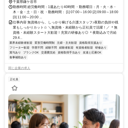
千葉県鎌ケ谷市
勤務時間 総労働時間：1週あたり40時間 ・勤務曜日：月・火・水・
木・金・土・日・祝 ・勤務時間： [1] 07:00～16:00 [2] 09:00～18:00
[3] 11:00～20:00 ...
仕事内容 無資格から、しっかり稼げる介護スタッフ♪夜勤の負担や残
業もしっかりカット☆ ＼無資格・未経験から正社員で活躍！／ ＊無
資格・未経験スタート大歓迎！充実の研修あり◎ ＊夜勤込みで月給
29.4...
業界未経験者歓迎
変形労働時間制
主婦・主夫歓迎
資格取得支援あり
フリーター歓迎
学歴不問
経験不問
経験者歓迎
有資格者歓迎
研修あり
賞与あり
ブランクOK
交通費支給
資格取得手当あり
友達と応募OK
食事補助あり
同じ企業の求人
正社員