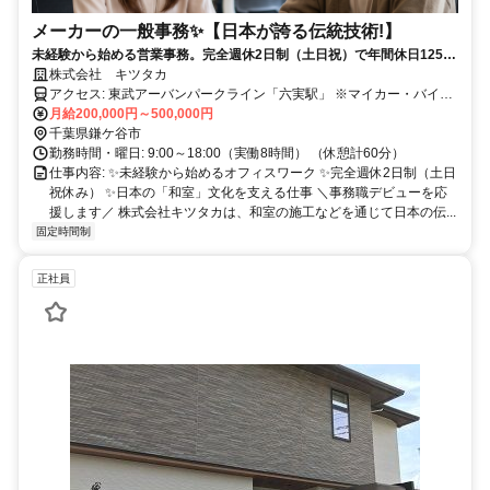
メーカーの一般事務✨️【日本が誇る伝統技術!】
未経験から始める営業事務。完全週休2日制（土日祝）で年間休日125
日。プライベートも大切にできます。
株式会社 キツタカ
アクセス: 東武アーバンパークライン「六実駅」 ※マイカー・バイク
通勤OK（無料駐車場完備） ※交通費は社内規定に基づき支給しま
月給200,000円～500,000円
す。
千葉県鎌ケ谷市
勤務時間・曜日: 9:00～18:00（実働8時間） （休憩計60分）
仕事内容: ✨未経験から始めるオフィスワーク ✨完全週休2日制（土日
祝休み） ✨日本の「和室」文化を支える仕事 ＼事務職デビューを応
援します／ 株式会社キツタカは、和室の施工などを通じて日本の伝...
固定時間制
正社員