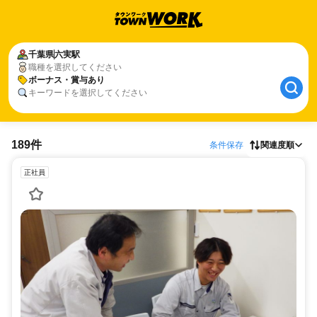
千葉県
六実駅
職種を選択してください
ボーナス・賞与あり
キーワードを選択してください
189件
条件保存
関連度順
正社員