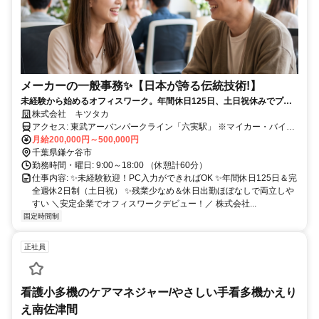
メーカーの一般事務✨️【日本が誇る伝統技術!】
未経験から始めるオフィスワーク。年間休日125日、土日祝休みでプラ
イベートも充実。
株式会社 キツタカ
アクセス: 東武アーバンパークライン「六実駅」 ※マイカー・バイク
通勤OK（無料駐車場完備）
月給200,000円～500,000円
千葉県鎌ケ谷市
勤務時間・曜日: 9:00～18:00 （休憩計60分）
仕事内容: ✨未経験歓迎！PC入力ができればOK ✨年間休日125日＆完
全週休2日制（土日祝） ✨残業少なめ＆休日出勤ほぼなしで両立しや
すい ＼安定企業でオフィスワークデビュー！／ 株式会社...
固定時間制
正社員
看護小多機のケアマネジャー/やさしい手看多機かえり
え南佐津間