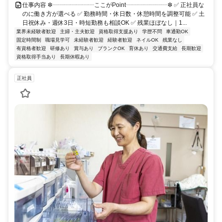
仕事内容 ✼┈┈┈┈┈┈┈ここがPoint┈┈┈┈┈┈┈✼ ✅ 正社員な
のに働き方が選べる ✅ 勤務時間・休日数・休憩時間を調整可能 ✅ 土
日祝休み・週休3日・時短勤務も相談OK ✅ 残業ほぼなし｜1...
業界未経験者歓迎
主婦・主夫歓迎
資格取得支援あり
学歴不問
車通勤OK
固定時間制
職場見学可
未経験者歓迎
経験者歓迎
ネイルOK
残業なし
有資格者歓迎
研修あり
賞与あり
ブランクOK
育休あり
交通費支給
長期歓迎
資格取得手当あり
長期休暇あり
正社員