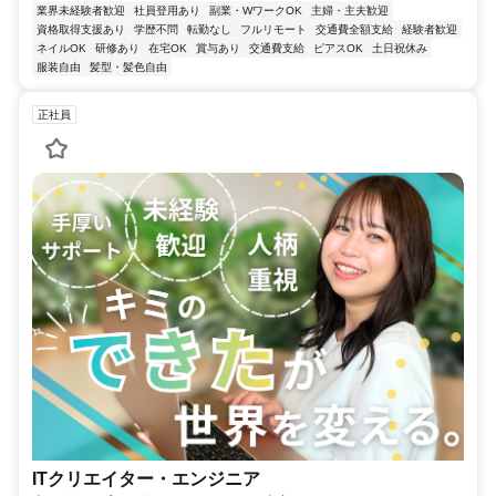
業界未経験者歓迎
社員登用あり
副業・WワークOK
主婦・主夫歓迎
資格取得支援あり
学歴不問
転勤なし
フルリモート
交通費全額支給
経験者歓迎
ネイルOK
研修あり
在宅OK
賞与あり
交通費支給
ピアスOK
土日祝休み
服装自由
髪型・髪色自由
正社員
ITクリエイター・エンジニア