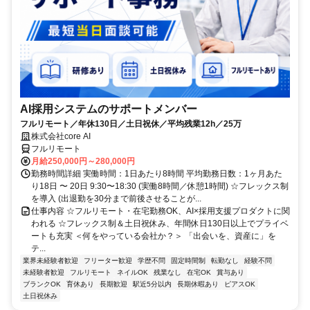
AI採用システムのサポートメンバー
フルリモート／年休130日／土日祝休／平均残業12h／25万
株式会社core AI
フルリモート
月給250,000円～280,000円
勤務時間詳細 実働時間：1日あたり8時間 平均勤務日数：1ヶ月あた
り18日 〜 20日 9:30〜18:30 (実働8時間／休憩1時間) ☆フレックス制
を導入 (出退勤を30分まで前後させることが...
仕事内容 ☆フルリモート・在宅勤務OK、AI×採用支援プロダクトに関
われる ☆フレックス制＆土日祝休み、年間休日130日以上でプライベ
ートも充実 ＜何をやっている会社か？＞ 「出会いを、資産に」を
テ...
業界未経験者歓迎
フリーター歓迎
学歴不問
固定時間制
転勤なし
経験不問
未経験者歓迎
フルリモート
ネイルOK
残業なし
在宅OK
賞与あり
ブランクOK
育休あり
長期歓迎
駅近5分以内
長期休暇あり
ピアスOK
土日祝休み