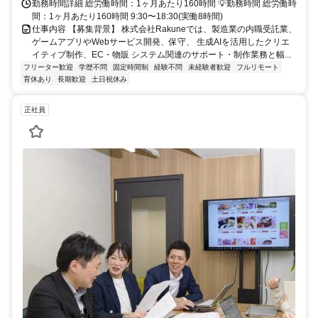
勤務時間詳細 総労働時間：1ヶ月あたり160時間 💡勤務時間 総労働時
間：1ヶ月あたり160時間 9:30〜18:30(実働8時間)
仕事内容 【募集背景】 株式会社Rakuneでは、製造業の内職受託業、
ゲームアプリやWebサービス開発、保守、 生成AIを活用したクリエ
イティブ制作、EC・物販 システム関連のサポート・制作業務と幅...
フリーター歓迎
学歴不問
固定時間制
経験不問
未経験者歓迎
フルリモート
育休あり
長期歓迎
土日祝休み
正社員