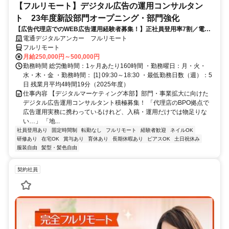
【フルリモート】デジタル広告の運用コンサルタン
ト 23年度新設部門オープニング・部門強化
【広告代理店でのWEB広告運用経験者募集！】正社員登用率7割／電通
G／全国×完全在宅／年休126日・土日祝休み／残業月平均4時間19分
電通デジタルアンカー フルリモート
フルリモート
月給250,000円～500,000円
勤務時間 総労働時間：1ヶ月あたり160時間 ・勤務曜日：月・火・
水・木・金 ・勤務時間： [1] 09:30～18:30 ・最低勤務日数（週）：5
日 残業月平均4時間19分（2025年度）
仕事内容 【デジタルマーケティング本部】部門・事業拡大に向けた
デジタル広告運用コンサルタント積極募集！ 「代理店のBPO拠点で
広告運用実務に携わっているけれど、入稿・運用だけでは物足りな
い…」 「地...
社員登用あり
固定時間制
転勤なし
フルリモート
経験者歓迎
ネイルOK
研修あり
在宅OK
賞与あり
育休あり
長期休暇あり
ピアスOK
土日祝休み
服装自由
髪型・髪色自由
契約社員