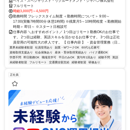
大／700万～800万／リモート勤務OK】経理財務
ヘイズ・スペシャリスト・リクルートメント・ジャパン株式会社
フルリモート
時給3,000円～4,500円
勤務時間 フレックスタイム制度 ＜勤務時間について＞ 9:00～
17:00(実働7時間00分 休憩1時間) ※残業月5～10時間程度 ＜勤務開始
時期＞ 即日～ ※スタート日相談可
仕事内容 ＼おすすめポイント／ 1つ目はリモート勤務OKのお仕事で
す。 2つ目は経験、英語スキルを活かせるお仕事です。 3つ目は正社
員登用の可能性大の求人です。 【 仕事内容 】 ・資金管理業務（日...
業界未経験者歓迎
社員登用あり
副業・WワークOK
60代も応募可
資格取得支援あり
社会保険あり
産休・育休取得実績あり
バイク通勤OK
学歴不問
即日勤務OK
職場見学可
平日のみOK
賞与年1回あり
経験不問
英語
未経験者歓迎
フルリモート
交通費全額支給
経験者歓迎
研修あり
正社員