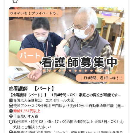
准看護師 【パート】
【准看護師（パート）】 1日4時間～OK！家庭との両立が可能です☆
幅広い年代のスタッフが活躍中！
介護老人保健施設 エスポワール大原
交通アクセス JR外房線 三門駅より徒歩19分 ※自動車通勤可能（無料
駐車場完備）
時給1,351円以上
千葉県いすみ市
勤務曜日・時間 08：45～17：00の間の4時間以上 ※週3日～OK！ お
気軽にご相談ください！
募集要項 職種 准看護師 【パート】 雇用形態 パート 仕事内容 介護老