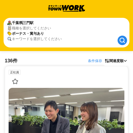
千葉県
千葉県
三門駅
三門駅
職種を選択してください
ボーナス・賞与あり
ボーナス・賞与あり
キーワードを選択してください
136件
条件保存
関連度順
正社員