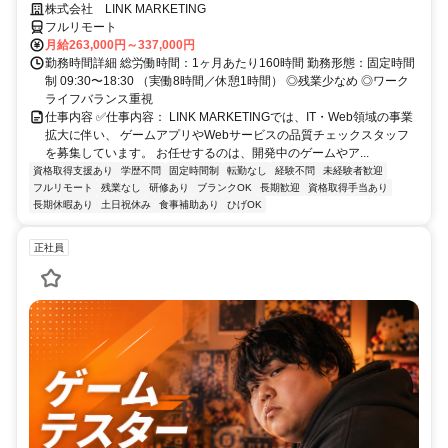
株式会社 LINK MARKETING
フルリモート
月給263,000円～337,000円
勤務時間詳細 総労働時間：1ヶ月あたり160時間 勤務形態：固定時間
制 09:30〜18:30 （実働8時間／休憩1時間） ◎残業少なめ ◎ワーク
ライフバランス重視
仕事内容 ✅仕事内容： LINK MARKETINGでは、IT・Web領域の事業
拡大に伴い、 ゲームアプリやWebサービスの品質チェックスタッフ
を募集しています。 お任せするのは、開発中のゲームやア...
資格取得支援あり
学歴不問
固定時間制
転勤なし
経験不問
未経験者歓迎
フルリモート
残業なし
研修あり
ブランクOK
長期歓迎
資格取得手当あり
長期休暇あり
土日祝休み
食事補助あり
ひげOK
正社員