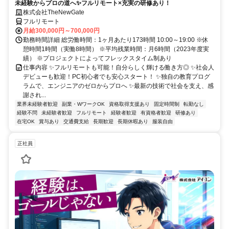
未経験からプロの道へ✨フルリモート×充実の研修あり！
株式会社TheNewGate
フルリモート
月給300,000円～700,000円
勤務時間詳細 総労働時間：1ヶ月あたり173時間 10:00～19:00 ※休
憩時間1時間（実働8時間） ※平均残業時間：月6時間（2023年度実
績） ※プロジェクトによってフレックスタイム制あり
仕事内容 ✨フルリモートも可能！自分らしく輝ける働き方◎ ✨社会人
デビューも歓迎！PC初心者でも安心スタート！ ✨独自の教育プログ
ラムで、エンジニアのゼロからプロへ ✨最新の技術で社会を支え、感
謝され...
業界未経験者歓迎
副業・WワークOK
資格取得支援あり
固定時間制
転勤なし
経験不問
未経験者歓迎
フルリモート
経験者歓迎
有資格者歓迎
研修あり
在宅OK
賞与あり
交通費支給
長期歓迎
長期休暇あり
服装自由
正社員