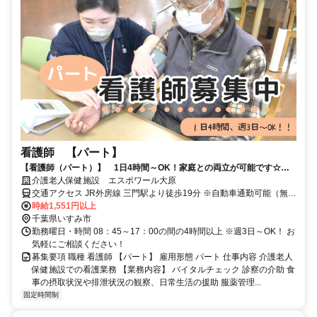
看護師 【パート】
【看護師（パート）】 1日4時間～OK！家庭との両立が可能です☆幅
広い年代のスタッフが活躍中！
介護老人保健施設 エスポワール大原
交通アクセス JR外房線 三門駅より徒歩19分 ※自動車通勤可能（無料
駐車場完備）
時給1,551円以上
千葉県いすみ市
勤務曜日・時間 08：45～17：00の間の4時間以上 ※週3日～OK！ お
気軽にご相談ください！
募集要項 職種 看護師 【パート】 雇用形態 パート 仕事内容 介護老人
保健施設での看護業務 【業務内容】 バイタルチェック 診察の介助 食
事の摂取状況や排泄状況の観察、日常生活の援助 服薬管理...
固定時間制