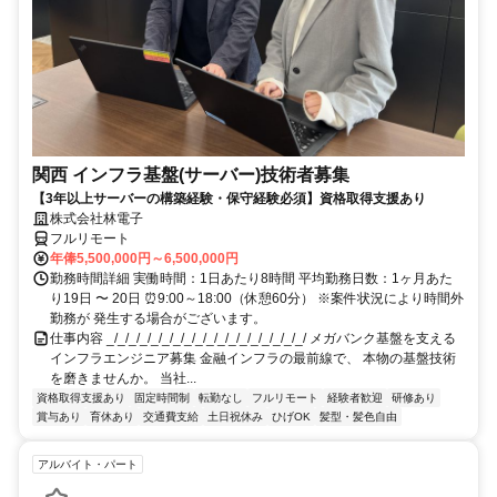
関西 インフラ基盤(サーバー)技術者募集
【3年以上サーバーの構築経験・保守経験必須】資格取得支援あり
株式会社林電子
フルリモート
年俸5,500,000円～6,500,000円
勤務時間詳細 実働時間：1日あたり8時間 平均勤務日数：1ヶ月あた
り19日 〜 20日 ⏰9:00～18:00（休憩60分） ※案件状況により時間外
勤務が 発生する場合がございます。
仕事内容 _/_/_/_/_/_/_/_/_/_/_/_/_/_/_/_/_/_/ メガバンク基盤を支える
インフラエンジニア募集 金融インフラの最前線で、 本物の基盤技術
を磨きませんか。 当社...
資格取得支援あり
固定時間制
転勤なし
フルリモート
経験者歓迎
研修あり
賞与あり
育休あり
交通費支給
土日祝休み
ひげOK
髪型・髪色自由
アルバイト・パート