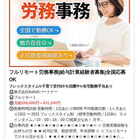
フルリモート労務事務|給与計算経験者募集|全国応募
OK
フレックスタイム✨子育て世代60％活躍中✨在宅勤務手当あり
株式会社kubellパートナー
フルリモート
月給208,000円～431,200円
勤務時間詳細 実働時間：1日あたり8時間 平均勤務日数：1ヶ月あた
り18日 〜 20日 フレックスタイム制 （標準労働時間／1日8h） ※メ
インタイム／10：00～16：00 ◎残業少なめ！ 月平...
仕事内容 ★☆★☆★☆★☆★☆★☆★☆★☆★☆ ☆ 労務実務経験を
お持ちの方 ★ ★ 給与計算、勤怠管理、年末調整 ☆ ☆ フルリモート
でスキル活かせる！ ★ ★☆★☆★☆★☆★☆★☆★☆★☆★☆ ...