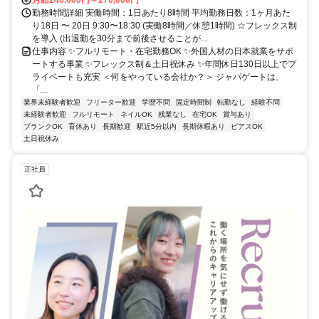
月給240,000円～270,000円
勤務時間詳細 実働時間：1日あたり8時間 平均勤務日数：1ヶ月あた
り18日 〜 20日 9:30〜18:30 (実働8時間／休憩1時間) ☆フレックス制
を導入 (出退勤を30分まで前後させることが...
仕事内容 ✨フルリモート・在宅勤務OK ✨外国人材の日本就業をサポ
ートする事業 ✨フレックス制＆土日祝休み ✨年間休日130日以上でプ
ライベートも充実 ＜何をやっている会社か？＞ ジャパゲートは、
「...
業界未経験者歓迎
フリーター歓迎
学歴不問
固定時間制
転勤なし
経験不問
未経験者歓迎
フルリモート
ネイルOK
残業なし
在宅OK
賞与あり
ブランクOK
育休あり
長期歓迎
駅近5分以内
長期休暇あり
ピアスOK
土日祝休み
正社員