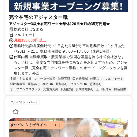
完全在宅のアジャスター職
アジャスター3級★在宅ワーク★年休120日★月給35万円超★
株式会社はなまる
フルリモート
月給355,000円以上
勤務時間詳細 実働時間：1日あたり8時間 平均勤務日数：1ヶ月あた
り20日 〜 21日 ⏰勤務時間⏰ 9：00～18：00（休憩1時間）
仕事内容 自動車買取・販売業界で強固な基盤を誇る株式会社はなま
る。当社は、高度な専門知識を持つあなたをお迎えするため、アジャ
スター職（完全在宅・テレワーク勤務）のオープニングスタッフを募
集します。外回...
主婦・主夫歓迎
フリーター歓迎
学歴不問
固定時間制
転勤なし
フルリモート
経験者歓迎
研修あり
在宅OK
賞与あり
ブランクOK
育休あり
オープニングスタッフ
交通費支給
長期歓迎
長期休暇あり
土日祝休み
服装自由
アルバイト・パート