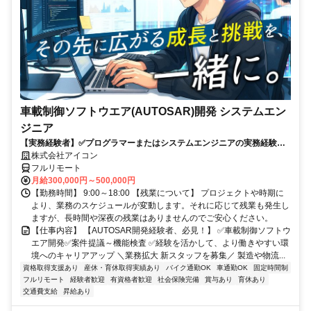
車載制御ソフトウエア(AUTOSAR)開発 システムエン
ジニア
【実務経験者】✅プログラマーまたはシステムエンジニアの実務経験✅C
言語の開発経験✅車載組込ソフトの開発経験✅AUTOSARコンフィグ設
株式会社アイコン
計経験
フルリモート
月給300,000円～500,000円
【勤務時間】 9:00～18:00 【残業について】 プロジェクトや時期に
より、業務のスケジュールが変動します。それに応じて残業も発生し
ますが、長時間や深夜の残業はありませんのでご安心ください。
【仕事内容】 【AUTOSAR開発経験者、必見！】 ✅車載制御ソフトウ
エア開発✅案件提議～機能検査 ✅経験を活かして、より働きやすい環
境へのキャリアアップ ＼業務拡大 新スタッフを募集／ 製造や物流...
資格取得支援あり
産休・育休取得実績あり
バイク通勤OK
車通勤OK
固定時間制
フルリモート
経験者歓迎
有資格者歓迎
社会保険完備
賞与あり
育休あり
交通費支給
昇給あり