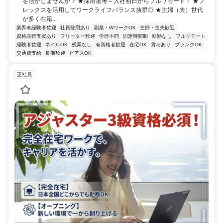
を活かしませんか？ ★採用選考～入社初日からフルリモート！ ★フ
レックスを活用してワークライフバランス抜群◎ ★主婦（夫）世代
が多く在籍...
業界未経験者歓迎
社員登用あり
副業・WワークOK
主婦・主夫歓迎
資格取得支援あり
フリーター歓迎
学歴不問
固定時間制
転勤なし
フルリモート
経験者歓迎
ネイルOK
残業なし
有資格者歓迎
在宅OK
賞与あり
ブランクOK
交通費支給
長期歓迎
ピアスOK
正社員