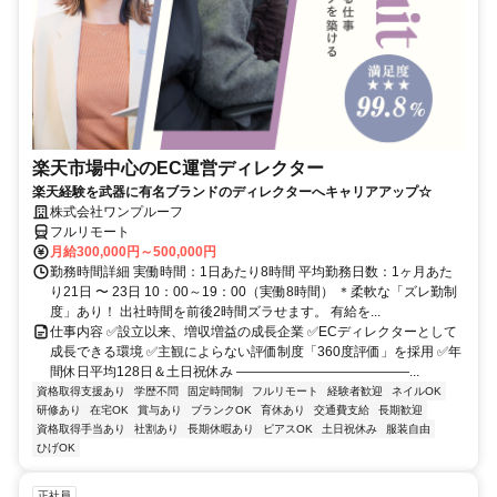
楽天市場中心のEC運営ディレクター
楽天経験を武器に有名ブランドのディレクターへキャリアアップ☆
株式会社ワンプルーフ
フルリモート
月給300,000円～500,000円
勤務時間詳細 実働時間：1日あたり8時間 平均勤務日数：1ヶ月あた
り21日 〜 23日 10：00～19：00（実働8時間） ＊柔軟な「ズレ勤制
度」あり！ 出社時間を前後2時間ズラせます。 有給を...
仕事内容 ✅設立以来、増収増益の成長企業 ✅ECディレクターとして
成長できる環境 ✅主観によらない評価制度「360度評価」を採用 ✅年
間休日平均128日＆土日祝休み ―――――――――――――...
資格取得支援あり
学歴不問
固定時間制
フルリモート
経験者歓迎
ネイルOK
研修あり
在宅OK
賞与あり
ブランクOK
育休あり
交通費支給
長期歓迎
資格取得手当あり
社割あり
長期休暇あり
ピアスOK
土日祝休み
服装自由
ひげOK
正社員