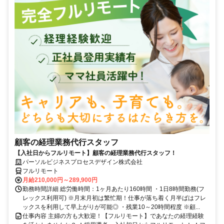
顧客の経理業務代行スタッフ
【入社日からフルリモート】顧客の経理業務代行スタッフ！
パーソルビジネスプロセスデザイン株式会社
フルリモート
月給210,000円～289,900円
勤務時間詳細 総労働時間：1ヶ月あたり160時間 ・1日8時間勤務(フ
レックス利用可) ※月末月初は繁忙期！仕事が落ち着く月半ばはフレ
ックスを利用して早上がりが可能◎ ・残業10～20時間程度 ※顧...
仕事内容 主婦の方も大歓迎！【フルリモート】であなたの経理経験