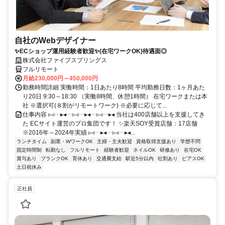
自社のWebデザイナー
✨ECショップ運用経験者歓迎✨(在宅ワークOK)待遇面◎
株式会社ファイブスプリングス
フルリモート
月給230,000円～450,000円
勤務時間詳細 実働時間：1日あたり8時間 平均勤務日数：1ヶ月あた
り20日 9:30～18:30 （実働8時間、休憩1時間） 在宅ワークまたは本
社 ※選択可(８割がリモートワーク) ※必要に応じて...
仕事内容 ▹◃┄▸◂┄▹◃┄▸◂┄▹◃┄▸◂ 当社は400店舗以上を支援してき
た ECサイト運営のプロ集団です！ ✨楽天SOY受賞店舗：17店舗
※2016年～2024年実績 ▹◃┄▸◂┄▹◃┄▸◂...
ランチタイム
副業・WワークOK
主婦・主夫歓迎
資格取得支援あり
学歴不問
固定時間制
転勤なし
フルリモート
経験者歓迎
ネイルOK
研修あり
在宅OK
賞与あり
ブランクOK
育休あり
交通費支給
駅近5分以内
社割あり
ピアスOK
土日祝休み
正社員