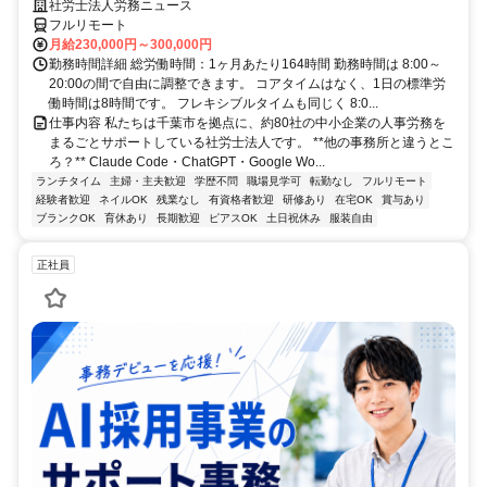
社労士法人労務ニュース
フルリモート
月給230,000円～300,000円
勤務時間詳細 総労働時間：1ヶ月あたり164時間 勤務時間は 8:00～
20:00の間で自由に調整できます。 コアタイムはなく、1日の標準労
働時間は8時間です。 フレキシブルタイムも同じく 8:0...
仕事内容 私たちは千葉市を拠点に、約80社の中小企業の人事労務を
まるごとサポートしている社労士法人です。 **他の事務所と違うとこ
ろ？** Claude Code・ChatGPT・Google Wo...
ランチタイム
主婦・主夫歓迎
学歴不問
職場見学可
転勤なし
フルリモート
経験者歓迎
ネイルOK
残業なし
有資格者歓迎
研修あり
在宅OK
賞与あり
ブランクOK
育休あり
長期歓迎
ピアスOK
土日祝休み
服装自由
正社員