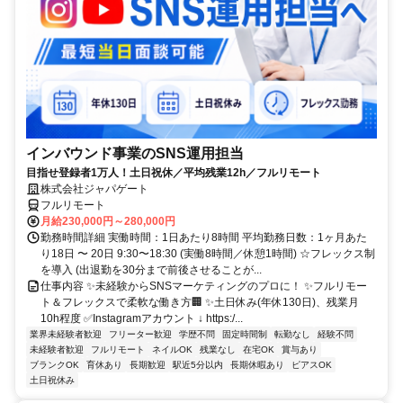
インバウンド事業のSNS運用担当
目指せ登録者1万人！土日祝休／平均残業12h／フルリモート
株式会社ジャパゲート
フルリモート
月給230,000円～280,000円
勤務時間詳細 実働時間：1日あたり8時間 平均勤務日数：1ヶ月あた
り18日 〜 20日 9:30〜18:30 (実働8時間／休憩1時間) ☆フレックス制
を導入 (出退勤を30分まで前後させることが...
仕事内容 ✨未経験からSNSマーケティングのプロに！ ✨フルリモー
ト＆フレックスで柔軟な働き方🏢 ✨土日休み(年休130日)、残業月
10h程度 ✅Instagramアカウント ↓ https:/...
業界未経験者歓迎
フリーター歓迎
学歴不問
固定時間制
転勤なし
経験不問
未経験者歓迎
フルリモート
ネイルOK
残業なし
在宅OK
賞与あり
ブランクOK
育休あり
長期歓迎
駅近5分以内
長期休暇あり
ピアスOK
土日祝休み