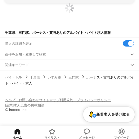
千葉県、三門駅、ボーナス・賞与ありのアルバイト・バイト求人情報
求人の詳細を表示
条件を追加・変更して検索
市区町村を追加・変更
関連キーワード
完全在宅ワーク 全国
シール貼り 在宅
現在地周辺
ガチャガチャ
犬カフェ
千葉県
駅を追加・変更
バイトTOP
千葉県
いすみ市
三門駅
ボーナス・賞与ありのアルバイ
千葉県
すべて
ト・バイト・求人
千葉市
すべて
職種を追加・変更
JR武蔵野線
中央区
花見川区
稲毛区
若葉区
緑区
美浜区
南流山駅
新松戸駅
新八柱駅
東松戸駅
市川大野駅
船橋法典駅
西船橋駅
飲食・フードサービス
銚子市
市川市
船橋市
館山市
木更津市
松戸市
野田市
茂原市
成田市
佐倉市
東金市
特徴を追加・変更
飲食・フードサービス
すべて
ヘルプ・お問い合わせ
サイトマップ
利用規約・プライバシーポリシー
JR中央・総武線
旭市
習志野市
柏市
勝浦市
市原市
流山市
八千代市
我孫子市
鴨川市
鎌ケ谷市
ホールスタッフ
キッチンスタッフ
皿洗い・洗い場
精肉・鮮魚加工
給食調理
人気
[企業]求人広告の掲載相談
市川駅
本八幡駅
下総中山駅
西船橋駅
船橋駅
東船橋駅
津田沼駅
幕張本郷駅
幕張駅
君津市
富津市
浦安市
四街道市
袖ケ浦市
八街市
印西市
白井市
富里市
南房総市
雇用形態を追加・変更
パン屋（ベーカリー）
フードカウンター販売員
バー（BAR）・バーテンダー
日払いOK
高校生歓迎
学生歓迎
深夜の仕事
髪型・髪色自由
ひげOK
ネイルOK
新検見川駅
稲毛駅
西千葉駅
千葉駅
匝瑳市
香取市
山武市
いすみ市
大網白里市
印旛郡
香取郡
山武郡
長生郡
夷隅郡
飲食店補助（開店・閉店準備）
飲食店（店長・マネージャー）
新着求人を受け取る
ピアスOK
アルバイト・パート
履歴書不要
オープニングスタッフ
留学生・外国人活躍中
安房郡
都道府県を変更
営業・販売
JR総武本線
勤務期間
正社員
市川駅
船橋駅
津田沼駅
稲毛駅
千葉駅
東千葉駅
都賀駅
四街道駅
物井駅
佐倉駅
営業・販売
すべて
短期
契約社員
単発・1日OK
長期
期間限定（春夏冬休み等）
南酒々井駅
榎戸駅
八街駅
日向駅
成東駅
松尾駅
横芝駅
飯倉駅
八日市場駅
干潟駅
旭駅
営業
テレフォンアポインター（テレアポ）
ルートセールス
コンビニ
シフト
派遣社員
飯岡駅
倉橋駅
猿田駅
松岸駅
銚子駅
フードカウンター販売員
アパレル
家電量販店・携帯販売（携帯ショップ）
土日祝のみOK
業務委託
平日のみOK
週1日からOK
週2・3日からOK
週4日以上OK
ホーム
マイリスト
メッセージ
マイページ