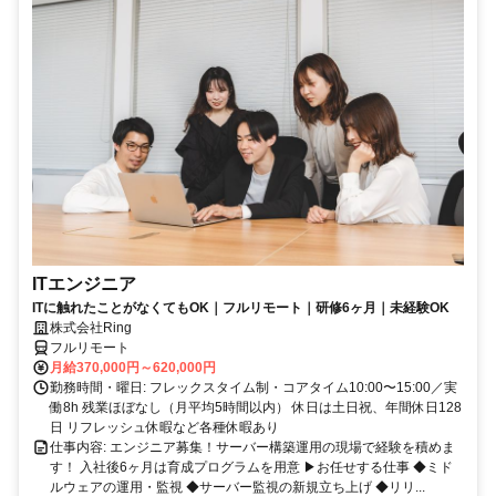
ITエンジニア
ITに触れたことがなくてもOK｜フルリモート｜研修6ヶ月｜未経験OK
株式会社Ring
フルリモート
月給370,000円～620,000円
勤務時間・曜日: フレックスタイム制・コアタイム10:00〜15:00／実
働8h 残業ほぼなし（月平均5時間以内） 休日は土日祝、年間休日128
日 リフレッシュ休暇など各種休暇あり
仕事内容: エンジニア募集！サーバー構築運用の現場で経験を積めま
す！ 入社後6ヶ月は育成プログラムを用意 ▶お任せする仕事 ◆ミド
ルウェアの運用・監視 ◆サーバー監視の新規立ち上げ ◆リリ...