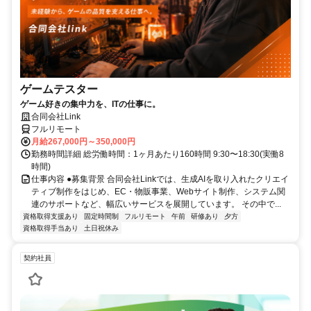
ゲームテスター
ゲーム好きの集中力を、ITの仕事に。
合同会社Link
フルリモート
月給267,000円～350,000円
勤務時間詳細 総労働時間：1ヶ月あたり160時間 9:30〜18:30(実働8
時間)
仕事内容 ●募集背景 合同会社Linkでは、生成AIを取り入れたクリエイ
ティブ制作をはじめ、EC・物販事業、Webサイト制作、システム関
連のサポートなど、幅広いサービスを展開しています。 その中で...
資格取得支援あり
固定時間制
フルリモート
午前
研修あり
夕方
資格取得手当あり
土日祝休み
契約社員