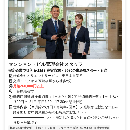
マンション・ビル管理会社スタッフ
安定企業で収入＆休日も充実◎30～50代の未経験スタートも◎
株式会社オリエントサービス 東日本営業所
交通・アクセス 西船橋駅から徒歩5分
月給260,000円以上
千葉県船橋市
勤務時間詳細 実働時間：1日あたり8時間 平均勤務日数：1ヶ月あた
り20日 〜 21日 平日8:30～17:30(休憩1時間)
仕事内容 【▼月給26万円＋賞与年2回▼】 未経験から新たな一歩を
踏み出せます 異業種からの転職も大歓迎！ ・‥…
━━━━━━━━━…‥・ 安定した収入と休日のバランスが しっか
り整った環境で、 ...
業界未経験者歓迎
主婦・主夫歓迎
フリーター歓迎
学歴不問
固定時間制