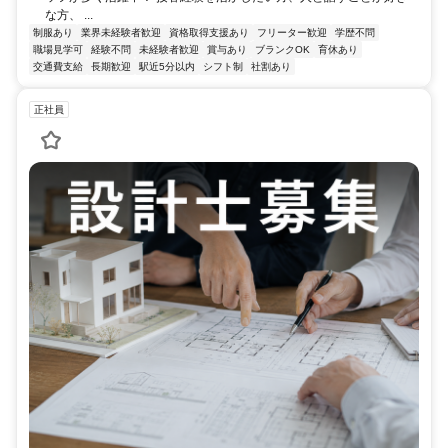
な方、 ...
制服あり
業界未経験者歓迎
資格取得支援あり
フリーター歓迎
学歴不問
職場見学可
経験不問
未経験者歓迎
賞与あり
ブランクOK
育休あり
交通費支給
長期歓迎
駅近5分以内
シフト制
社割あり
正社員