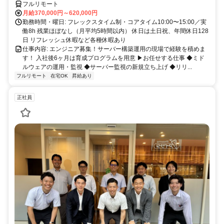
フルリモート
月給370,000円～620,000円
勤務時間・曜日: フレックスタイム制・コアタイム10:00〜15:00／実
働8h 残業ほぼなし（月平均5時間以内） 休日は土日祝、年間休日128
日 リフレッシュ休暇など各種休暇あり
仕事内容: エンジニア募集！サーバー構築運用の現場で経験を積めま
す！ 入社後6ヶ月は育成プログラムを用意 ▶お任せする仕事 ◆ミド
ルウェアの運用・監視 ◆サーバー監視の新規立ち上げ ◆リリ...
フルリモート
在宅OK
昇給あり
正社員