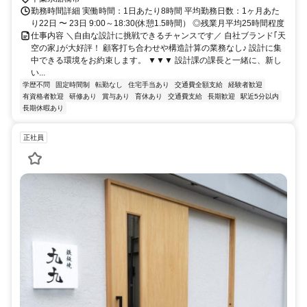
勤務時間詳細 実働時間：1日あたり8時間 平均勤務日数：1ヶ月あた
り22日 〜 23日 9:00～18:30(休憩1.5時間） ◎残業月平均25時間程度
仕事内容 ＼自由な設計に挑戦できるチャンスです／ 自社ブランド｢天
空の家｣が大好評！ 顧客打ち合わせや構造計算の業務なし♪ 設計に集
中できる環境をお約束します。 ▼▼▼ 設計課の課長と一緒に、新し
い...
学歴不問
固定時間制
転勤なし
住宅手当あり
交通費全額支給
経験者歓迎
有資格者歓迎
研修あり
賞与あり
育休あり
交通費支給
長期歓迎
駅近5分以内
長期休暇あり
正社員