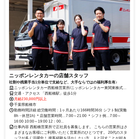
ニッポンレンタカーの店舗スタッフ
社割や残業手当1分単位で支給など、大手ならではの福利厚生有♪
ニッポンレンタカー西船橋営業所/ニッポンレンタカー東関東株式会
社
交通・アクセス 「西船橋駅」徒歩1分
月給230,000円以上
千葉県船橋市
勤務時間詳細 総労働時間：1ヶ月あたり166時間36分 シフト制(実働
8h・休憩1h) ＊店舗営業時間…7:00～21:00 ＊シフト例…7:00～
16:00 10:00～19:00 12：00...
仕事内容 西船橋営業所で正社員を募集します。 こちらの営業所はさ
まざまなお客様にご利用いただく営業所のひとつです。 20代のスタ
ッフが多く活躍中！ 接客経験を活かしたい方、人と話すことが好き