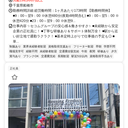
月給198,000円以上
千葉県船橋市
勤務時間詳細 総労働時間：1ヶ月あたり173時間 【勤務時間例】
■9：00～翌9：00 ※休憩480分(夜勤4時間含む) ■9：00～翌5：00 ※
休憩420分 ■23：00～翌9：00 ※休憩9...
仕事内容 ✨セコムグループの安心感＆働きやすさ✨ ■未経験から安定
企業の正社員に！ ■丁寧な研修あり＆サポート体制万全！ ■駅から近
い好立地で通勤ラクラク！ ■基本定時上がりで仕事後の予定も◎ ■
単...
制服あり
業界未経験者歓迎
資格取得支援あり
フリーター歓迎
早朝
学歴不問
職場見学可
経験不問
未経験者歓迎
交通費全額支給
午前
夜間
研修あり
夕方
賞与あり
ブランクOK
交通費支給
長期歓迎
駅近5分以内
資格取得手当あり
正社員