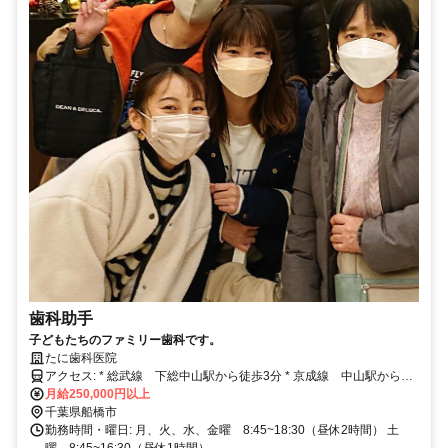
歯科助手
子どもたちのファミリー歯科です。
たに歯科医院
アクセス: * 総武線 下総中山駅から徒歩3分 * 京成線 中山駅から徒
歩5分
月給250,000円以上
千葉県船橋市
勤務時間・曜日: 月、火、水、金曜 8:45~18:30（昼休2時間） 土
曜 8:45~16:30（昼休1時間）