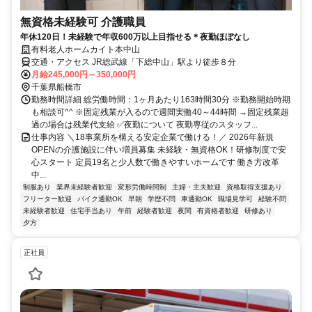
無資格未経験可 介護職員
年休120日！未経験で年収600万以上目指せる＊夜勤ほぼなし
有料老人ホームカイト本中山
交通・アクセス JR総武線「下総中山」駅より徒歩８分
月給245,000円～350,000円
千葉県船橋市
勤務時間詳細 総労働時間：1ヶ月あたり163時間30分 ※勤務開始時期
も相談可^^ ※固定残業が入るので週間実働40～44時間 →固定残業超
過の場合は残業代支給 ✅夜勤について 夜勤専従のスタッフ...
仕事内容 ＼18事業所を構える安定企業で働ける！／ 2026年新規
OPENの介護施設に伴い増員募集 未経験・無資格OK！研修制度で安
心スタート 定員19名と少人数で働きやすいホームです 働き方改革
中...
制服あり
業界未経験者歓迎
変形労働時間制
主婦・主夫歓迎
資格取得支援あり
フリーター歓迎
バイク通勤OK
早朝
学歴不問
車通勤OK
職場見学可
経験不問
未経験者歓迎
住宅手当あり
午前
経験者歓迎
夜間
有資格者歓迎
研修あり
夕方
正社員