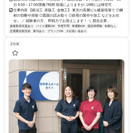
日 8:00～17:00/実働7時間 現場によりますが､18時には帰宅可
仕事内容 【鍛冶工･床版工･金物工】 東京の高層ビル建築現場で ◎鋼
材の切断や溶接 ◎図面の読み取り ◎鉄骨の製作や加工 などをお任
せ。 ／ 経験者の方、 即戦力でお迎えします！ ＼ 競合企業...
資格取得支援あり
バイク通勤OK
学歴不問
車通勤OK
固定時間制
転勤なし
交通費全額支給
賞与あり
ブランクOK
入社祝い金あり
正社員