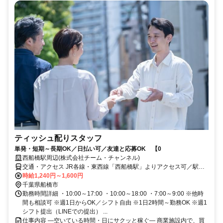
ティッシュ配りスタッフ
単発・短期～長期OK／日払い可／友達と応募OK 【0
西船橋駅周辺(株式会社チーム・チャンネル)
交通・アクセス JR各線・東西線「西船橋駅」よりアクセス可／駅近5
分以内 ※直行直帰OK
時給1,240円～1,600円
千葉県船橋市
勤務時間詳細 ・10:00～17:00 ・10:00～18:00 ・7:00～9:00 ※他時
間も相談可 ※週1日からOK／シフト自由 ※1日2時間～勤務OK ※週1
シフト提出（LINEでの提出） ...
仕事内容 ―空いている時間・日にサクッと稼ぐ― 商業施設内で、買