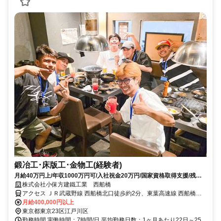
鍛冶工･床版工･金物工(経験者)
月給40万円上/年収1000万円可/入社祝金20万円/国家資格取得支援/残業
少なめ
株式会社小保方建鐵工業 西船橋
アクセス ＪＲ武蔵野線 西船橋北口徒歩約2分、東葉高速線 西船橋北
口徒歩約2分、東京メトロ東西線/ＪＲ中央本線 西船橋北口徒歩約2分
月給400,000円以上
西船橋駅
東京都東京23区江戸川区
勤務時間 実働時間：7時間/日 平均勤務日数：1ヶ月あたり22日～25