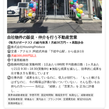
自社物件の販促・仲介を行う不動産営業
《毎月がボーナス》の給与体系！月給30万円～＋高額歩合
株式会社HousingProduce
交通・アクセス JR総武本線「下総中山駅」から徒歩1分
月給300,000円以上
千葉県船橋市
勤務時間詳細 実働時間：1日あたり8時間 平均勤務日数：1ヶ月あた
り21日 9:30～18:30(実働8h) ★無駄な残業を減らし、効率的に成果を
出す働き方を重視しています
仕事内容 「成果を出しているのに、収入が頭打ち」 「もっと稼げる
はずなのに、 今の職場は評価が追いついていない」 そんな思いをお
持ちの方へ――― 当社は、『経験』と『営業力』を 正当に評価
し、...
業界未経験者歓迎
学歴不問
固定時間制
職場見学可
転勤なし
経験者歓迎
有資格者歓迎
研修あり
賞与あり
ブランクOK
交通費支給
駅近5分以内
長期休暇あり