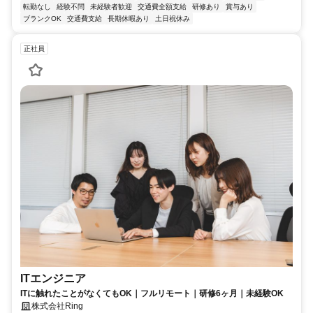
転勤なし
経験不問
未経験者歓迎
交通費全額支給
研修あり
賞与あり
ブランクOK
交通費支給
長期休暇あり
土日祝休み
正社員
ITエンジニア
ITに触れたことがなくてもOK｜フルリモート｜研修6ヶ月｜未経験OK
株式会社Ring