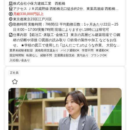
験歓迎！月給33万円～！1R寮有
株式会社小保方建鐵工業 西船橋
アクセス ＪＲ武蔵野線 西船橋北口徒歩約2分、東葉高速線 西船橋北
口徒歩約2分、東京メトロ東西線/ＪＲ中央本線 西船橋北口徒歩約2分
月給330,000円以上
西船橋駅
東京都東京23区江戸川区
勤務時間 実働時間：7時間/日 平均勤務日数：1ヶ月あたり22日～25
日 8:00～17:00/実働7時間 現場によりますが､18時には帰宅可
仕事内容 【鍛冶工･床版工･金物工】 東京の高層ビル建築現場で ◎鋼
材の切断や溶接 ◎図面の読み取り ◎鉄骨の製作や加工 などをお任
せ。 ★学校の図工で使用した ｢はんだごて｣のような作業。 大切な...
業界未経験者歓迎
資格取得支援あり
バイク通勤OK
学歴不問
車通勤OK
固定時間制
転勤なし
経験不問
交通費全額支給
賞与あり
ブランクOK
入社祝い金あり
正社員