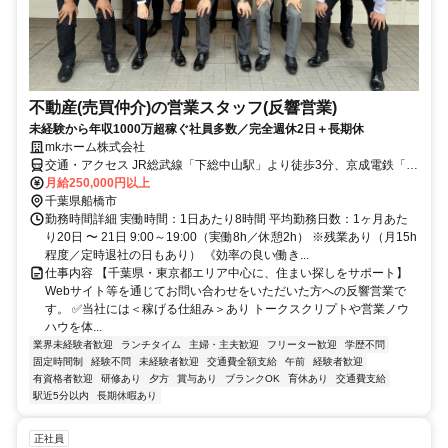
不動産(売買仲介)の営業スタッフ(反響営業)
未経験から年収1000万超稼ぐ社員多数／完全週休2日＋長期休
mkホーム株式会社
交通・アクセス JR総武線「下総中山駅」より徒歩3分、京成電鉄「京
成中山駅」より徒歩2分
月給250,000円以上
千葉県船橋市
勤務時間詳細 実働時間：1日あたり8時間 平均勤務日数：1ヶ月あた
り20日 〜 21日 9:00～19:00（実働8h／休憩2h） ※残業あり（月15h
程度／定時退社の日もあり） 《効率の良い働き...
仕事内容 【千葉県・東京都エリア中心に、住まい探しをサポート】
Webサイト等を通じてお問い合わせをいただいた方への反響営業で
す。 ✅当社には＜稼げる仕組み＞あり トークスクリプトや営業ノウ
ハウを体...
業界未経験者歓迎
ランチタイム
主婦・主夫歓迎
フリーター歓迎
学歴不問
固定時間制
経験不問
未経験者歓迎
交通費全額支給
午前
経験者歓迎
有資格者歓迎
研修あり
夕方
賞与あり
ブランクOK
育休あり
交通費支給
駅近5分以内
長期休暇あり
正社員