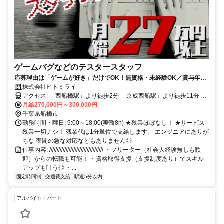
ゲームバグなどのテスタースタッフ
応募理由は「ゲームが好き」だけでOK！無資格・未経験OK／賞与年2
回／完全週休2日制（土日）／開発の道にも挑戦できる！／駅チカ
株式会社ヒトミライ
アクセス: 「西船橋駅」より徒歩2分 「京成西船駅」より徒歩11分 ▷
駅チカ5分以内 ▷バイク通勤・車通勤OK
月給270,000円～300,000円
千葉県船橋市
勤務時間・曜日: 9:00～18:00(実働8h) ★残業ほぼなし！ ★サービス
残業一切ナシ！ 残業代は1分単位で支給します。 エンジニアにありが
ちな 夜間の急な対応などもありません◎
仕事内容: //////////////////////////////////// ・フリーター（社会人経験無しも歓
迎）からの転職も可能！ ・資格取得支援（支援制度あり）でスキル
アップも叶う◎ ・...
固定時間制
交通費支給
駅近5分以内
アルバイト・パート