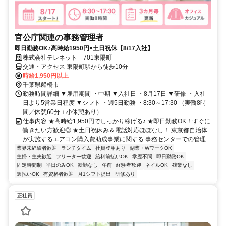
官公庁関連の事務管理者
即日勤務OK♪高時給1950円×土日祝休【8/17入社】
株式会社テレネット 701東陽町
交通・アクセス 東陽町駅から徒歩10分
時給1,950円以上
千葉県船橋市
勤務時間詳細 ▼雇用期間 ・中期 ▼入社日 ・8月17日 ▼研修 ・入社
日より5営業日程度 ▼シフト ・週5日勤務 ・8:30～17:30 （実働8時
間／休憩60分＋小休憩あり）
仕事内容 ★高時給1,950円でしっかり稼げる♪ ★即日勤務OK！すぐに
働きたい方歓迎◎ ★土日祝休み＆電話対応ほぼなし！ 東京都自治体
が実施するエアコン購入費助成事業に関する 事務センターでの管理...
業界未経験者歓迎
ランチタイム
社員登用あり
副業・WワークOK
主婦・主夫歓迎
フリーター歓迎
給料前払いOK
学歴不問
即日勤務OK
固定時間制
平日のみOK
転勤なし
午前
経験者歓迎
ネイルOK
残業なし
週払いOK
有資格者歓迎
月1シフト提出
研修あり
正社員