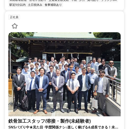
駅近5分以内
土日祝休み
食事補助あり
正社員
鉄骨加工スタッフ/溶接・製作(未経験者)
SNSバズり中★見た目･学歴関係ナシ♪楽しく稼げる&成長できる！未経