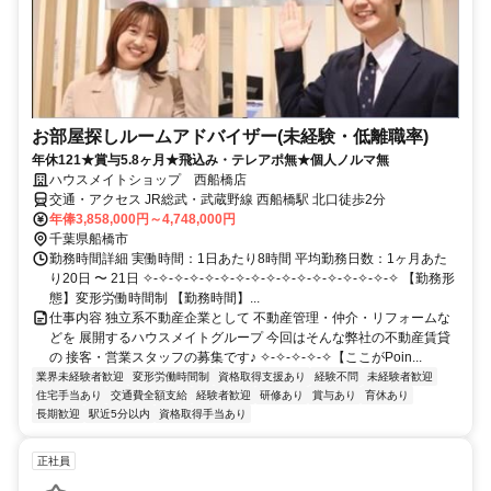
お部屋探しルームアドバイザー(未経験・低離職率)
年休121★賞与5.8ヶ月★飛込み・テレアポ無★個人ノルマ無
ハウスメイトショップ 西船橋店
交通・アクセス JR総武・武蔵野線 西船橋駅 北口徒歩2分
年俸3,858,000円～4,748,000円
千葉県船橋市
勤務時間詳細 実働時間：1日あたり8時間 平均勤務日数：1ヶ月あた
り20日 〜 21日 ✧-✧-✧-✧-✧-✧-✧-✧-✧-✧-✧-✧-✧-✧-✧-✧-✧ 【勤務形
態】変形労働時間制 【勤務時間】...
仕事内容 独立系不動産企業として 不動産管理・仲介・リフォームな
どを 展開するハウスメイトグループ 今回はそんな弊社の不動産賃貸
の 接客・営業スタッフの募集です♪ ✧-✧-✧-✧-✧【ここがPoin...
業界未経験者歓迎
変形労働時間制
資格取得支援あり
経験不問
未経験者歓迎
住宅手当あり
交通費全額支給
経験者歓迎
研修あり
賞与あり
育休あり
長期歓迎
駅近5分以内
資格取得手当あり
正社員