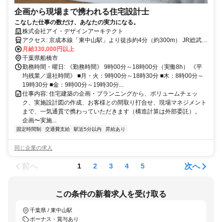
企画から現場まで携われる住宅設計士
こなした仕事の数だけ、あなたの実力になる。
株式会社アイ・デザインアーキテクト
アクセス: 京成本線「東中山駅」より徒歩約4分（約300m） JR総武線
「下総中山駅」より徒歩約9分（約700m） 京成本線「京成中山駅」
月給330,000円以上
より徒歩約8～9分（約670m）
千葉県船橋市
勤務時間・曜日: 《勤務時間》 9時00分～18時00分（実働8h） 《平
均残業／退社時間》 ■月・火：9時00分～18時30分 ■木：8時00分～
19時30分 ■金：9時00分～19時30分...
仕事内容: 住宅建築の企画・プランニングから、ボリュームチェッ
ク、実施設計図の作成、お客様との間取り打合せ、現場マネジメント
まで、一気通貫で携わっていただきます（構造計算は外部委託）。
企画〜実施...
固定時間制
交通費支給
駅近5分以内
昇給あり
同じ企業の求人
前へ
次へ
1
2
3
4
5
この条件の新着求人を受け取る
千葉県 / 東中山駅
ボーナス・賞与あり