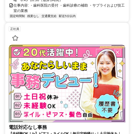
仕事内容: ・歯科医院の受付 ・歯科診療の補助 ・サプライおよび技工
室の業務
固定時間制
残業なし
交通費支給
駅近5分以内
正社員
電話対応なし事務
【未経験OK！✨】ピアス・ネイルOK｜毎日定時帰り♪｜土日祝休み｜ピ