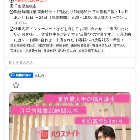
月給247,120円以上
千葉県船橋市
勤務時間詳細 実働時間：1日あたり7時間30分 平均勤務日数：1ヶ月
あたり18日 〜 24日 【就業時間】 9:30～18:00 ※店舗のオープンは
10:00～
仕事内容 インターネットなどを通じて お問い合わせ・ご来店いただ
いたお客様へ、 賃貸物件をご紹介する“反響型”の営業です。 ＜具体的
には＞ ✅お問い合わせ・来店された お客様への接客対応 ✅希望エ...
業界未経験者歓迎
固定時間制
経験不問
未経験者歓迎
有資格者歓迎
賞与あり
育休あり
交通費支給
長期歓迎
駅近5分以内
資格取得手当あり
同じ企業の求人
正社員