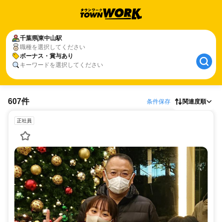
千葉県
東中山駅
職種を選択してください
ボーナス・賞与あり
キーワードを選択してください
607件
条件保存
関連度順
正社員