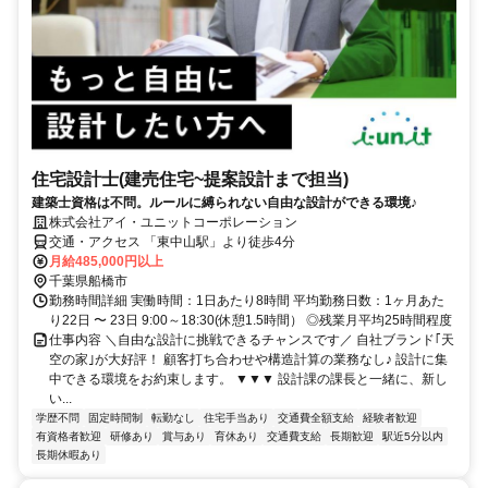
住宅設計士(建売住宅~提案設計まで担当)
建築士資格は不問。ルールに縛られない自由な設計ができる環境♪
株式会社アイ・ユニットコーポレーション
交通・アクセス 「東中山駅」より徒歩4分
月給485,000円以上
千葉県船橋市
勤務時間詳細 実働時間：1日あたり8時間 平均勤務日数：1ヶ月あた
り22日 〜 23日 9:00～18:30(休憩1.5時間） ◎残業月平均25時間程度
仕事内容 ＼自由な設計に挑戦できるチャンスです／ 自社ブランド｢天
空の家｣が大好評！ 顧客打ち合わせや構造計算の業務なし♪ 設計に集
中できる環境をお約束します。 ▼▼▼ 設計課の課長と一緒に、新し
い...
学歴不問
固定時間制
転勤なし
住宅手当あり
交通費全額支給
経験者歓迎
有資格者歓迎
研修あり
賞与あり
育休あり
交通費支給
長期歓迎
駅近5分以内
長期休暇あり