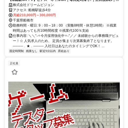
アス・ネイル・服装自由｜昇給・賞与あり
株式会社ドリームビジョン
アクセス: 船橋駅徒歩4分
月給210,000円～300,000円
千葉県船橋市
勤務時間・曜日: 9：00～18：00 （実働8時間・休憩1時間） ※残業
時間はあっても月10時間程度 ※残業代100％支給
仕事内容: ＼＼°˖✧今月採用強化中✧˖°／／ 未経験からの事務職デビュ
ー！☆ 人気求人のため、 定員が集まり次第募集終了となります。
────﹒★﹒──── 入社日はあなたのタイミングでOK！ ...
固定時間制
残業なし
駅近5分以内
昇給あり
正社員