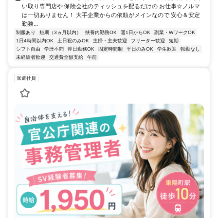
い取り専門店や 保険会社のティッシュを配るだけの お仕事☆ノルマ
は一切ありません！ 大手企業からの依頼がメインなので 安心＆安定
勤務...
制服あり
短期（3ヵ月以内）
扶養内勤務OK
週1日からOK
副業・WワークOK
1日4時間以内OK
土日祝のみOK
主婦・主夫歓迎
フリーター歓迎
短期
シフト自由
学歴不問
即日勤務OK
固定時間制
平日のみOK
学生歓迎
転勤なし
未経験者歓迎
交通費全額支給
午前
派遣社員