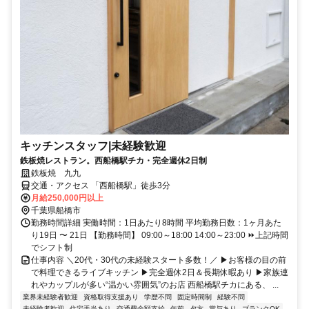
キッチンスタッフ|未経験歓迎
鉄板焼レストラン。西船橋駅チカ・完全週休2日制
鉄板焼 九九
交通・アクセス 「西船橋駅」徒歩3分
月給250,000円以上
千葉県船橋市
勤務時間詳細 実働時間：1日あたり8時間 平均勤務日数：1ヶ月あた
り19日 〜 21日 【勤務時間】 09:00～18:00 14:00～23:00 ⏩上記時間
でシフト制
仕事内容 ＼20代・30代の未経験スタート多数！／ ▶お客様の目の前
で料理できるライブキッチン ▶完全週休2日＆長期休暇あり ▶家族連
れやカップルが多い“温かい雰囲気”のお店 西船橋駅チカにある、 ...
業界未経験者歓迎
資格取得支援あり
学歴不問
固定時間制
経験不問
未経験者歓迎
住宅手当あり
交通費全額支給
午前
夕方
賞与あり
ブランクOK