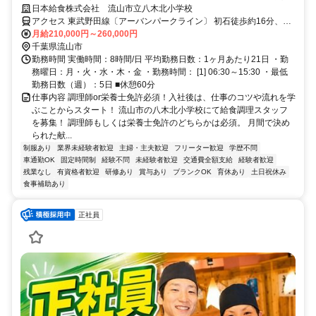
日本給食株式会社 流山市立八木北小学校
アクセス 東武野田線〔アーバンパークライン〕 初石徒歩約16分、東
武野田線〔アーバンパークライン〕 流山おおたかの森北出口徒歩約
月給210,000円～260,000円
22分、東武野田線〔アーバンパークライン〕 豊四季徒歩約30分
千葉県流山市
勤務時間 実働時間：8時間/日 平均勤務日数：1ヶ月あたり21日 ・勤
務曜日：月・火・水・木・金 ・勤務時間： [1] 06:30～15:30 ・最低
勤務日数（週）：5日 ■休憩60分
仕事内容 調理師or栄養士免許必須！入社後は、仕事のコツや流れを学
ぶことからスタート！ 流山市の八木北小学校にて給食調理スタッフ
を募集！ 調理師もしくは栄養士免許のどちらかは必須。 月間で決め
られた献...
制服あり
業界未経験者歓迎
主婦・主夫歓迎
フリーター歓迎
学歴不問
車通勤OK
固定時間制
経験不問
未経験者歓迎
交通費全額支給
経験者歓迎
残業なし
有資格者歓迎
研修あり
賞与あり
ブランクOK
育休あり
土日祝休み
食事補助あり
正社員