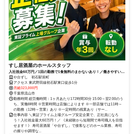
すし居酒屋のホールスタッフ
入社祝金60万円／1回の勤務で1食無料のまかないあり！／働きやすい環
境づくりに力を入れています◎
や台ずし 初石駅前町
アクセス 東武野田線初石駅東口徒歩1分
月給323,000円
千葉県流山市
勤務時間 総労働時間：1ヶ月あたり172時間30分 15:00～翌2:00のう
ち、実働8時間 ※営業時間は店舗によります ※一部店舗では11時～
の勤務（12時～営業）あり ※一定時間の残業あり（サー...
仕事内容 ＼東証プライム上場グループ安定企業で、正社員になろ
う！入社祝金最大60万円！／ 《未経験から短期間で寿司職人を目指
せます！》 寿司居酒屋「や台ずし」で接客などのホール業務、寿司
の握りや調理な...