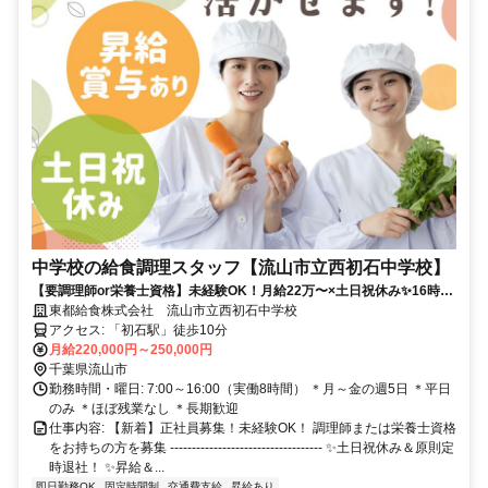
中学校の給食調理スタッフ【流山市立西初石中学校】
【要調理師or栄養士資格】未経験OK！月給22万〜×土日祝休み✨16時退
社・残業ほぼなしで家事・子育てと両立✨✅昇給あり✅賞与あり
東都給食株式会社 流山市立西初石中学校
アクセス: 「初石駅」徒歩10分
月給220,000円～250,000円
千葉県流山市
勤務時間・曜日: 7:00～16:00（実働8時間） ＊月～金の週5日 ＊平日
のみ ＊ほぼ残業なし ＊長期歓迎
仕事内容: 【新着】正社員募集！未経験OK！ 調理師または栄養士資格
をお持ちの方を募集 ----------------------------------- ✨土日祝休み＆原則定
時退社！ ✨昇給＆...
即日勤務OK
固定時間制
交通費支給
昇給あり