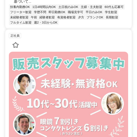
基づいて...
扶養内勤務OK
1日4時間以内OK
土日祝のみOK
主婦・主夫歓迎
60代も応募可
フリーター歓迎
学歴不問
即日勤務OK
職場見学可
平日のみOK
学生歓迎
未経験者歓迎
午前
経験者歓迎
有資格者歓迎
夕方
ブランクOK
長期歓迎
フルタイム歓迎
週2・3日からOK
正社員