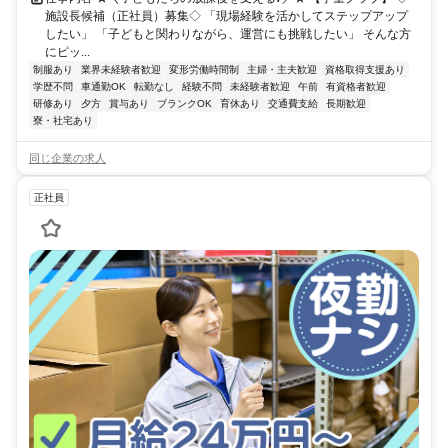
施設長候補（正社員）募集◇ 「現場経験を活かしてステップアップ
したい」 「子どもと関わりながら、運営にも挑戦したい」 そんな方
にピッ...
制服あり
業界未経験者歓迎
変形労働時間制
主婦・主夫歓迎
資格取得支援あり
学歴不問
車通勤OK
転勤なし
経験不問
未経験者歓迎
午前
有資格者歓迎
研修あり
夕方
賞与あり
ブランクOK
育休あり
交通費支給
長期歓迎
寮・社宅あり
同じ企業の求人
正社員