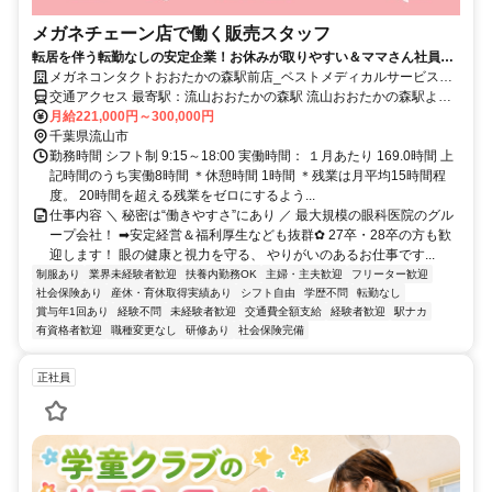
メガネチェーン店で働く販売スタッフ
転居を伴う転勤なしの安定企業！お休みが取りやすい＆ママさん社員多
数活躍中！未経験歓迎❖社割6～7割◎毎月の報奨金あり◎
メガネコンタクトおおたかの森駅前店_ベストメディカルサービス株
式会社
交通アクセス 最寄駅：流山おおたかの森駅 流山おおたかの森駅より1
分 【勤務地】 千葉県流山市 ベストメガネコンタクトおおたかの森駅
月給221,000円～300,000円
前店
千葉県流山市
勤務時間 シフト制 9:15～18:00 実働時間： １月あたり 169.0時間 上
記時間のうち実働8時間 ＊休憩時間 1時間 ＊残業は月平均15時間程
度。 20時間を超える残業をゼロにするよう...
仕事内容 ＼ 秘密は“働きやすさ”にあり ／ 最大規模の眼科医院のグル
ープ会社！ ➡安定経営＆福利厚生なども抜群✿ 27卒・28卒の方も歓
迎します！ 眼の健康と視力を守る、 やりがいのあるお仕事です...
制服あり
業界未経験者歓迎
扶養内勤務OK
主婦・主夫歓迎
フリーター歓迎
社会保険あり
産休・育休取得実績あり
シフト自由
学歴不問
転勤なし
賞与年1回あり
経験不問
未経験者歓迎
交通費全額支給
経験者歓迎
駅ナカ
有資格者歓迎
職種変更なし
研修あり
社会保険完備
正社員