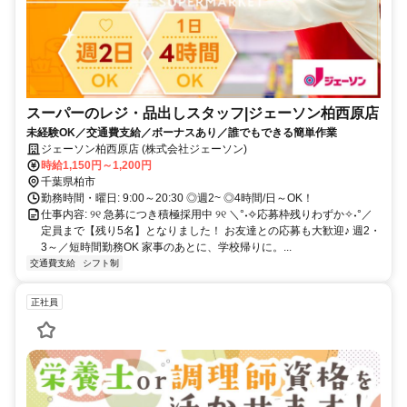
スーパーのレジ・品出しスタッフ|ジェーソン柏西原店
未経験OK／交通費支給／ボーナスあり／誰でもできる簡単作業
ジェーソン柏西原店 (株式会社ジェーソン)
時給1,150円～1,200円
千葉県柏市
勤務時間・曜日: 9:00～20:30 ◎週2~ ◎4時間/日～OK！
仕事内容: ୨୧ 急募につき積極採用中 ୨୧ ＼°˖✧応募枠残りわずか✧˖°／
定員まで【残り5名】となりました！ お友達との応募も大歓迎♪ 週2・
3～／短時間勤務OK 家事のあとに、学校帰りに。...
交通費支給
シフト制
正社員