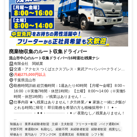
廃棄物収集のルート収集ドライバー
流山市中心のルート収集ドライバー/16時退社/残業ナシ
有限会社 関紙業
交通・アクセス つくばエクスプレス・東武アーバンパークライン、
流山おおたかの森駅から徒歩12分
月給275,000円以上
千葉県流山市
勤務時間詳細 総労働時間：1週あたり40時間 【月曜〜金曜】 8:00～
16:00（※実働7時間・休憩1時間） 【土曜】 8:00〜14:00（※実働5
時間・休憩1時間） ✅残業はありません！ ...
仕事内容 ★＼残業はありません！夕方終業／★ 家族と一緒に夕飯が
とれる時間に帰宅！ 即日勤務を希望の方も積極採用中！！ ✦・
┈┈┈┈┈ ・✦✦・┈┈┈┈┈ ・✦ ✅ 夜勤なし／残業ありません！
...
制服あり
業界未経験者歓迎
主婦・主夫歓迎
フリーター歓迎
バイク通勤OK
学歴不問
車通勤OK
転勤なし
経験不問
未経験者歓迎
経験者歓迎
残業なし
研修あり
賞与あり
ブランクOK
交通費支給
長期歓迎
シフト制