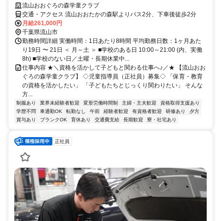
流山おおぐろの森学童クラブ
交通・アクセス 流山おおたかの森駅よりバス2分、下車後徒歩2分
月給261,000円
千葉県流山市
勤務時間詳細 実働時間：1日あたり8時間 平均勤務日数：1ヶ月あた
り19日 〜 21日 ＜ 月～土 ＞ ■学校のある日 10:00～21:00 (内、実働
8h) ■学校のない日／土曜・長期休業中...
仕事内容 ★＼資格を活かして子どもと関わる仕事へ♪／★ 【流山おお
ぐろの森学童クラブ】 ◇児童指導員（正社員）募集◇ 「保育・教育
の資格を活かしたい」 「子どもたちとじっくり関わりたい」 そんな
方...
制服あり
業界未経験者歓迎
変形労働時間制
主婦・主夫歓迎
資格取得支援あり
学歴不問
車通勤OK
転勤なし
午前
経験者歓迎
有資格者歓迎
研修あり
夕方
賞与あり
ブランクOK
育休あり
交通費支給
長期歓迎
寮・社宅あり
正社員