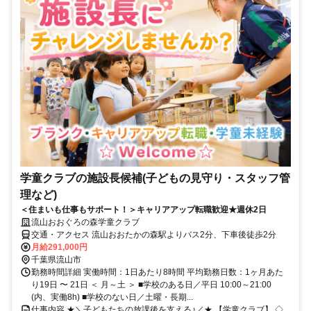
学童クラブの施設長候補(子どもの見守り・スタッフ管
理など)
＜住まいも仕事もサポート！＞キャリアアップ転職歓迎★週休2日
流山おおぐろの森学童クラブ
交通・アクセス 流山おおたかの森駅よりバス2分、下車後徒歩2分
月給291,000円
千葉県流山市
勤務時間詳細 実働時間：1日あたり8時間 平均勤務日数：1ヶ月あた
り19日 〜 21日 ＜ 月～土 ＞ ■学校のある日／平日 10:00～21:00
(内、実働8h) ■学校のない日／土曜・長期...
仕事内容 ★＼子どもたちの放課後を支える♪／★ 【学童クラブ】 ◇