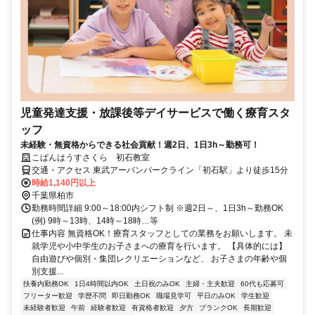
児童発達支援・放課後等デイサービスで働く療育スタ
ッフ
未経験・無資格からできる社会貢献！週2日、1日3h～勤務可！
こぱんはうすさくら 初石教室
交通・アクセス 東武アーバンパークライン「初石駅」より徒歩15分
時給1,140円以上
千葉県柏市
勤務時間詳細 9:00～18:00内シフト制 ※週2日～、1日3h～勤務OK
(例) 9時～13時、14時～18時…等
仕事内容 無資格OK！療育スタッフとしての業務をお願いします。 未
就学児や小中学生のお子さまへの療育を行います。 【具体的には】
自由遊びや個別・集団レクリエーションなど、 お子さまの年齢や個
別支援...
扶養内勤務OK
1日4時間以内OK
土日祝のみOK
主婦・主夫歓迎
60代も応募可
フリーター歓迎
学歴不問
即日勤務OK
職場見学可
平日のみOK
学生歓迎
未経験者歓迎
午前
経験者歓迎
有資格者歓迎
夕方
ブランクOK
長期歓迎