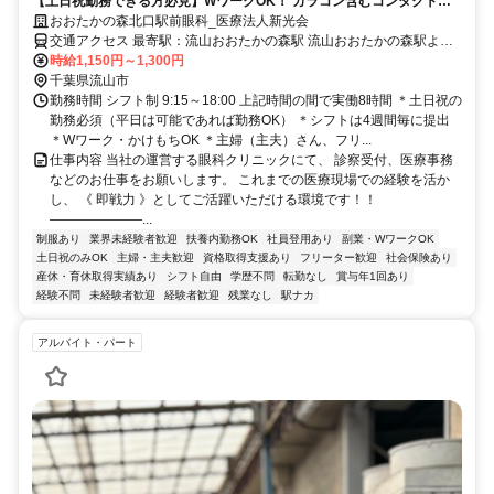
【土日祝勤務できる方必見】WワークOK！ カラコン含むコンタクト＆
メガネ6～7割引の社割◎ フリーター活躍中のイチオシバイト◎経験者優
おおたかの森北口駅前眼科_医療法人新光会
遇
交通アクセス 最寄駅：流山おおたかの森駅 流山おおたかの森駅より
徒歩1分 ＜未経験歓迎・週2日からOK＞ ＜主婦さん・フリーターさん
時給1,150円～1,300円
活躍中＞ ＜メガネ・コンタクトの社割あり（ご家族含む）＞ 【勤務
千葉県流山市
勤務時間 シフト制 9:15～18:00 上記時間の間で実働8時間 ＊土日祝の
地】 千葉県流山市 おおたかの森北口駅前眼科 敷地内全面禁煙
勤務必須（平日は可能であれば勤務OK） ＊シフトは4週間毎に提出
＊Wワーク・かけもちOK ＊主婦（主夫）さん、フリ...
仕事内容 当社の運営する眼科クリニックにて、 診察受付、医療事務
などのお仕事をお願いします。 これまでの医療現場での経験を活か
し、 《 即戦力 》としてご活躍いただける環境です！！
―――――――...
制服あり
業界未経験者歓迎
扶養内勤務OK
社員登用あり
副業・WワークOK
土日祝のみOK
主婦・主夫歓迎
資格取得支援あり
フリーター歓迎
社会保険あり
産休・育休取得実績あり
シフト自由
学歴不問
転勤なし
賞与年1回あり
経験不問
未経験者歓迎
経験者歓迎
残業なし
駅ナカ
アルバイト・パート