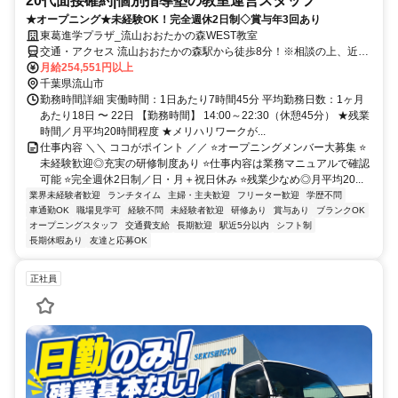
20代面接確約|個別指導塾の教室運営スタッフ
★オープニング★未経験OK！完全週休2日制◇賞与年3回あり
東葛進学プラザ_流山おおたかの森WEST教室
交通・アクセス 流山おおたかの森駅から徒歩8分！※相談の上、近隣
教室に配属になる場合もあります。
月給254,551円以上
千葉県流山市
勤務時間詳細 実働時間：1日あたり7時間45分 平均勤務日数：1ヶ月
あたり18日 〜 22日 【勤務時間】 14:00～22:30（休憩45分） ★残業
時間／月平均20時間程度 ★メリハリワークが...
仕事内容 ＼＼ ココがポイント ／／ ⭐オープニングメンバー大募集 ⭐
未経験歓迎◎充実の研修制度あり ⭐仕事内容は業務マニュアルで確認
可能 ⭐完全週休2日制／日・月＋祝日休み ⭐残業少なめ◎月平均20...
業界未経験者歓迎
ランチタイム
主婦・主夫歓迎
フリーター歓迎
学歴不問
車通勤OK
職場見学可
経験不問
未経験者歓迎
研修あり
賞与あり
ブランクOK
オープニングスタッフ
交通費支給
長期歓迎
駅近5分以内
シフト制
長期休暇あり
友達と応募OK
正社員