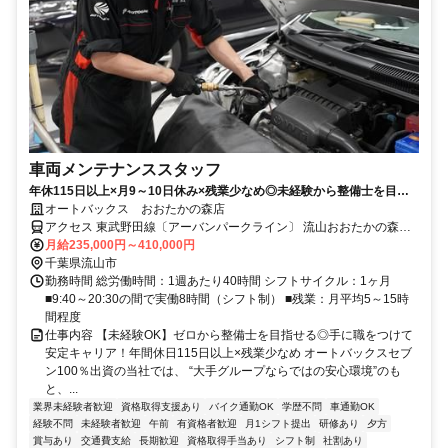
車両メンテナンススタッフ
年休115日以上×月9～10日休み×残業少なめ◎未経験から整備士を目指
せる研修制度充実！資格取得も会社がサポート♪CMでもお馴染み★オー
オートバックス おおたかの森店
トバックスのお仕事です！
アクセス 東武野田線〔アーバンパークライン〕 流山おおたかの森西
出口徒歩約10分、つくばエクスプレス 流山おおたかの森西出口徒歩
月給235,000円～410,000円
約10分、東武野田線〔アーバンパークライン〕 初石西口徒歩約18分
千葉県流山市
勤務時間 総労働時間：1週あたり40時間 シフトサイクル：1ヶ月
■9:40～20:30の間で実働8時間（シフト制） ■残業：月平均5～15時
間程度
仕事内容 【未経験OK】ゼロから整備士を目指せる◎手に職をつけて
安定キャリア！年間休日115日以上×残業少なめ オートバックスセブ
ン100％出資の当社では、 “大手グループならではの安心環境”のも
と、...
業界未経験者歓迎
資格取得支援あり
バイク通勤OK
学歴不問
車通勤OK
経験不問
未経験者歓迎
午前
有資格者歓迎
月1シフト提出
研修あり
夕方
賞与あり
交通費支給
長期歓迎
資格取得手当あり
シフト制
社割あり