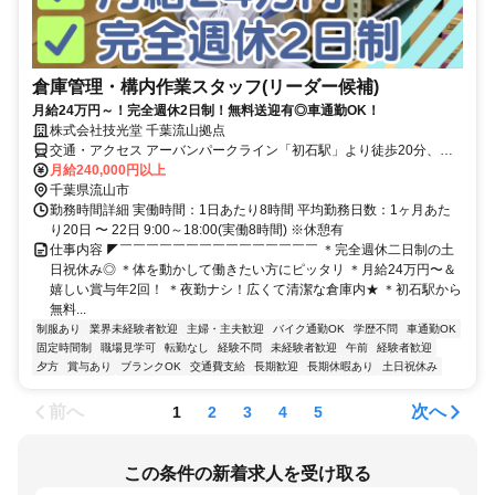
倉庫管理・構内作業スタッフ(リーダー候補)
月給24万円～！完全週休2日制！無料送迎有◎車通勤OK！
株式会社技光堂 千葉流山拠点
交通・アクセス アーバンパークライン「初石駅」より徒歩20分、無
料送迎有り
月給240,000円以上
千葉県流山市
勤務時間詳細 実働時間：1日あたり8時間 平均勤務日数：1ヶ月あた
り20日 〜 22日 9:00～18:00(実働8時間) ※休憩有
仕事内容 ◤￣￣￣￣￣￣￣￣￣￣￣￣￣￣￣ ＊完全週休二日制の土
日祝休み◎ ＊体を動かして働きたい方にピッタリ ＊月給24万円〜＆
嬉しい賞与年2回！ ＊夜勤ナシ！広くて清潔な倉庫内★ ＊初石駅から
無料...
制服あり
業界未経験者歓迎
主婦・主夫歓迎
バイク通勤OK
学歴不問
車通勤OK
固定時間制
職場見学可
転勤なし
経験不問
未経験者歓迎
午前
経験者歓迎
夕方
賞与あり
ブランクOK
交通費支給
長期歓迎
長期休暇あり
土日祝休み
前へ
次へ
1
2
3
4
5
この条件の新着求人を受け取る