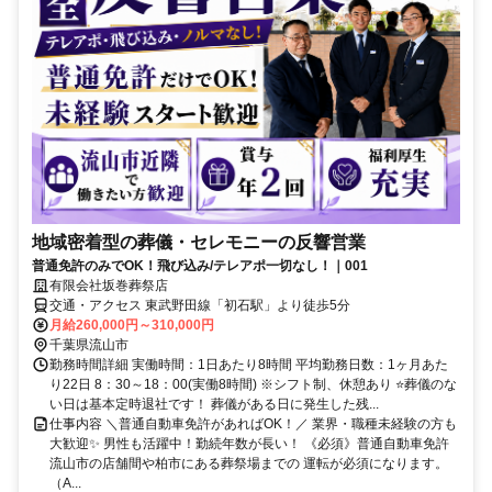
地域密着型の葬儀・セレモニーの反響営業
普通免許のみでOK！飛び込み/テレアポ一切なし！｜001
有限会社坂巻葬祭店
交通・アクセス 東武野田線「初石駅」より徒歩5分
月給260,000円～310,000円
千葉県流山市
勤務時間詳細 実働時間：1日あたり8時間 平均勤務日数：1ヶ月あた
り22日 8：30～18：00(実働8時間) ※シフト制、休憩あり ⭐葬儀のな
い日は基本定時退社です！ 葬儀がある日に発生した残...
仕事内容 ＼普通自動車免許があればOK！／ 業界・職種未経験の方も
大歓迎✨ 男性も活躍中！勤続年数が長い！ 《必須》普通自動車免許
流山市の店舗間や柏市にある葬祭場までの 運転が必須になります。
（A...