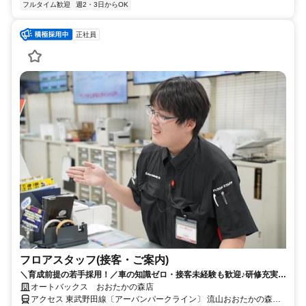
フルタイム歓迎
週2・3日からOK
正社員
フロアスタッフ(接客・ご案内)
＼育成前提の若手採用！／車の知識ゼロ・接客未経験も歓迎♪研修充実で
安心スタート！★CMでもお馴染み！オートバックスでのお仕事です！
オートバックス おおたかの森店
アクセス 東武野田線〔アーバンパークライン〕 流山おおたかの森西