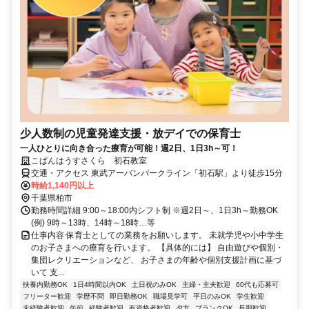
少人数制の児童発達支援・放デイでの保育士
一人ひとりに向き合った療育が可能！週2日、1日3h～可！
こぱんはうすさくら 初石教室
交通・アクセス 東武アーバンパークライン「初石駅」より徒歩15分
時給1,140円以上
千葉県柏市
勤務時間詳細 9:00～18:00内シフト制 ※週2日～、1日3h～勤務OK
(例) 9時～13時、14時～18時…等
仕事内容 保育士としての業務をお願いします。 未就学児や小中学生
のお子さまへの療育を行います。 【具体的には】 自由遊びや個別・
集団レクリエーションなど、 お子さまの年齢や個別支援計画に基づ
いて 支...
扶養内勤務OK
1日4時間以内OK
土日祝のみOK
主婦・主夫歓迎
60代も応募可
フリーター歓迎
学歴不問
即日勤務OK
職場見学可
平日のみOK
学生歓迎
未経験者歓迎
午前
経験者歓迎
有資格者歓迎
夕方
ブランクOK
長期歓迎