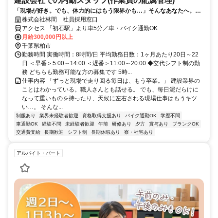
建設会社での内勤スタッフ(作業員の配属管理)
「現場が好き。でも、体力的にはもう限界かも…」そんなあなたへ。そ
の現場経験、これからは「オフィス」で活かしませんか？
株式会社林間 社員採用窓口
アクセス 「初石駅」より車5分／車・バイク通勤OK
月給300,000円以上
千葉県柏市
勤務時間 実働時間：8時間/日 平均勤務日数：1ヶ月あたり20日～22
日 ＜早番＞5:00～14:00 ＜遅番＞11:00～20:00 ◆交代シフト制の勤
務 どちらも勤務可能な方の募集です 5時...
仕事内容 「ずっと現場で走り回る毎日は、もう卒業。」 建設業界の
ことはわかっている。職人さんとも話せる。 でも、毎日泥だらけに
なって重いものを持ったり、天候に左右される現場仕事はもうキツ
い…。 そんな...
制服あり
業界未経験者歓迎
資格取得支援あり
バイク通勤OK
学歴不問
車通勤OK
経験不問
未経験者歓迎
午前
研修あり
夕方
賞与あり
ブランクOK
交通費支給
長期歓迎
シフト制
長期休暇あり
寮・社宅あり
アルバイト・パート