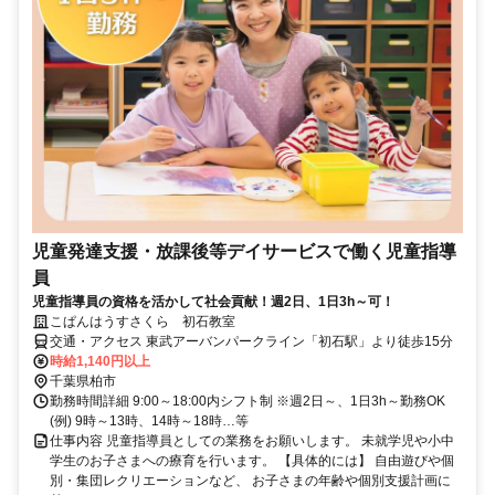
児童発達支援・放課後等デイサービスで働く児童指導
員
児童指導員の資格を活かして社会貢献！週2日、1日3h～可！
こぱんはうすさくら 初石教室
交通・アクセス 東武アーバンパークライン「初石駅」より徒歩15分
時給1,140円以上
千葉県柏市
勤務時間詳細 9:00～18:00内シフト制 ※週2日～、1日3h～勤務OK
(例) 9時～13時、14時～18時…等
仕事内容 児童指導員としての業務をお願いします。 未就学児や小中
学生のお子さまへの療育を行います。 【具体的には】 自由遊びや個
別・集団レクリエーションなど、 お子さまの年齢や個別支援計画に