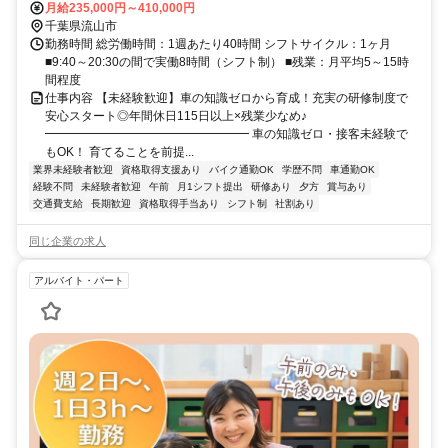
出口徒歩約10分、つくばエクスプレス 流山おおたかの森西出口徒歩
月給235,000円～410,000円
約10分、東武野田線〔アーバンパークライン〕 初石西口徒歩約18分
千葉県流山市
勤務時間 総労働時間：1週あたり40時間 シフトサイクル：1ヶ月
■9:40～20:30の間で実働8時間（シフト制） ■残業：月平均5～15時
間程度
仕事内容 【未経験歓迎】車の知識ゼロから育成！充実の研修制度で
安心スタート◎年間休日115日以上×残業少なめ♪
━━━━━━━━━━━━━━━━━ 車の知識ゼロ・接客未経験で
もOK！ 育てることを前提...
業界未経験者歓迎
資格取得支援あり
バイク通勤OK
学歴不問
車通勤OK
経験不問
未経験者歓迎
午前
月1シフト提出
研修あり
夕方
賞与あり
交通費支給
長期歓迎
資格取得手当あり
シフト制
社割あり
同じ企業の求人
アルバイト・パート