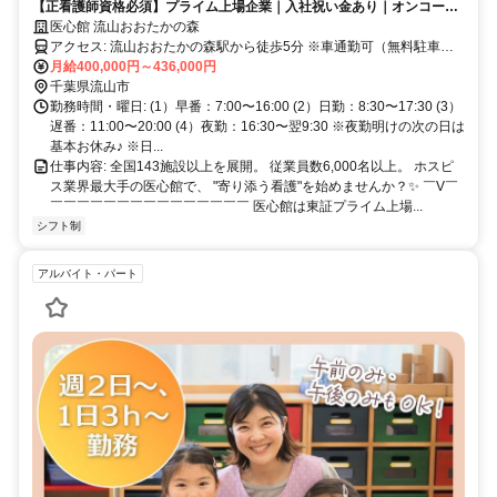
【正看護師資格必須】プライム上場企業｜入社祝い金あり｜オンコール
なし｜ホスピス未経験OK｜年間休日115日
医心館 流山おおたかの森
アクセス: 流山おおたかの森駅から徒歩5分 ※車通勤可（無料駐車場
あり）
月給400,000円～436,000円
千葉県流山市
勤務時間・曜日: (1）早番：7:00〜16:00 (2）日勤：8:30〜17:30 (3）
遅番：11:00〜20:00 (4）夜勤：16:30〜翌9:30 ※夜勤明けの次の日は
基本お休み♪ ※日...
仕事内容: 全国143施設以上を展開。 従業員数6,000名以上。 ホスピ
ス業界最大手の医心館で、 "寄り添う看護"を始めませんか？✨ ￣V￣
￣￣￣￣￣￣￣￣￣￣￣￣￣￣￣ 医心館は東証プライム上場...
シフト制
アルバイト・パート