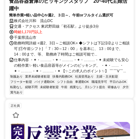
食品容器倉庫のピッキングスタッフ 20~40代主婦活
躍中
簡単作業×軽い品中心✨週2、３日～、午前orフルタイム選択可
株式会社川和 流山DC
交通・アクセス 東武野田線「初石駅」より徒歩3分
時給1,170円以上
千葉県流山市
勤務時間詳細 ⭐週2、3日～ご相談OK⭐ ◆シフトは下記➀➁よりご相談
可 [①午前シフト] 「 7：30～12：00 」を基本に、 13：00まで、
14：00まで、等、 勤務終了時間はご相談可能で...
仕事内容 ・✦・………・✦・………・✦・………・✦ 未経験でも安心
の軽作業✨ 軽い食品容器等がメインのピッキング。 ・✦・…… ・
✦・………・✦・………・✦ 【✨この求人のポイント✨】 ￣￣V￣...
制服あり
業界未経験者歓迎
扶養内勤務OK
社員登用あり
主婦・主夫歓迎
フリーター歓迎
バイク通勤OK
シフト自由
車通勤OK
職場見学可
平日のみOK
転勤なし
経験不問
未経験者歓迎
午前
残業なし
月1シフト提出
研修あり
夕方
賞与あり
正社員