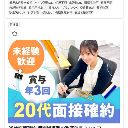
業界未経験者歓迎
バイク通勤OK
学歴不問
車通勤OK
職場見学可
経験不問
未経験者歓迎
住宅手当あり
賞与あり
ブランクOK
交通費支給
長期歓迎
駅近5分以内
シフト制
社割あり
長期休暇あり
友達と応募OK
正社員