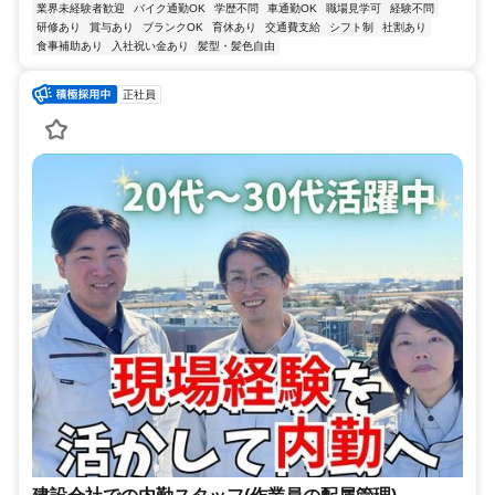
業界未経験者歓迎
バイク通勤OK
学歴不問
車通勤OK
職場見学可
経験不問
研修あり
賞与あり
ブランクOK
育休あり
交通費支給
シフト制
社割あり
食事補助あり
入社祝い金あり
髪型・髪色自由
正社員