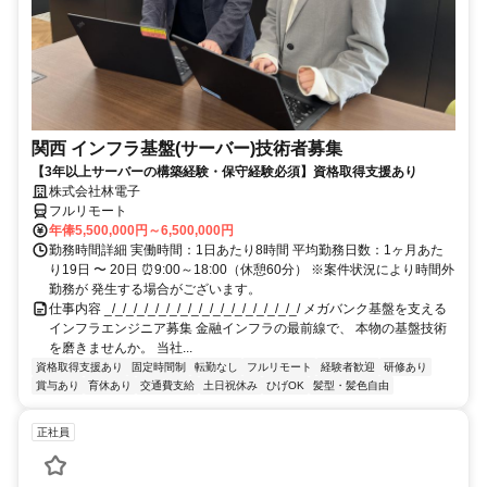
関西 インフラ基盤(サーバー)技術者募集
【3年以上サーバーの構築経験・保守経験必須】資格取得支援あり
株式会社林電子
フルリモート
年俸5,500,000円～6,500,000円
勤務時間詳細 実働時間：1日あたり8時間 平均勤務日数：1ヶ月あた
り19日 〜 20日 ⏰9:00～18:00（休憩60分） ※案件状況により時間外
勤務が 発生する場合がございます。
仕事内容 _/_/_/_/_/_/_/_/_/_/_/_/_/_/_/_/_/_/ メガバンク基盤を支える
インフラエンジニア募集 金融インフラの最前線で、 本物の基盤技術
を磨きませんか。 当社...
資格取得支援あり
固定時間制
転勤なし
フルリモート
経験者歓迎
研修あり
賞与あり
育休あり
交通費支給
土日祝休み
ひげOK
髪型・髪色自由
正社員