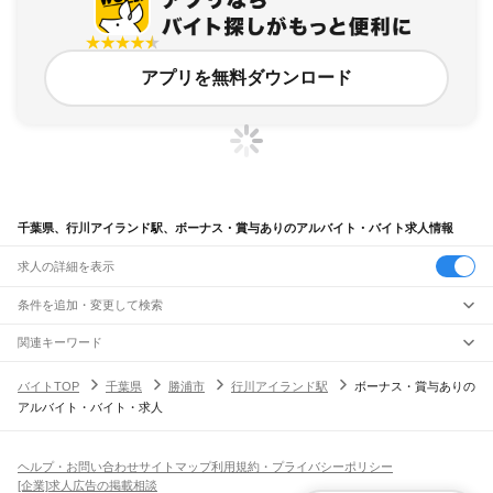
アプリを無料ダウンロード
千葉県、行川アイランド駅、ボーナス・賞与ありのアルバイト・バイト求人情報
求人の詳細を表示
条件を追加・変更して検索
市区町村を追加・変更
関連キーワード
完全在宅ワーク 全国
シール貼り 在宅
現在地周辺
ガチャガチャ
犬カフェ
千葉県
駅を追加・変更
バイトTOP
千葉県
勝浦市
行川アイランド駅
ボーナス・賞与ありの
千葉県
すべて
アルバイト・バイト・求人
千葉市
すべて
職種を追加・変更
JR武蔵野線
中央区
花見川区
稲毛区
若葉区
緑区
美浜区
南流山駅
新松戸駅
新八柱駅
東松戸駅
市川大野駅
船橋法典駅
西船橋駅
飲食・フードサービス
銚子市
市川市
船橋市
館山市
木更津市
松戸市
野田市
茂原市
成田市
佐倉市
東金市
特徴を追加・変更
飲食・フードサービス
すべて
ヘルプ・お問い合わせ
サイトマップ
利用規約・プライバシーポリシー
JR中央・総武線
旭市
習志野市
柏市
勝浦市
市原市
流山市
八千代市
我孫子市
鴨川市
鎌ケ谷市
ホールスタッフ
キッチンスタッフ
皿洗い・洗い場
精肉・鮮魚加工
給食調理
人気
[企業]求人広告の掲載相談
市川駅
本八幡駅
下総中山駅
西船橋駅
船橋駅
東船橋駅
津田沼駅
幕張本郷駅
幕張駅
君津市
富津市
浦安市
四街道市
袖ケ浦市
八街市
印西市
白井市
富里市
南房総市
雇用形態を追加・変更