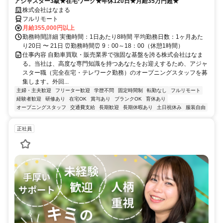
アジャスター3級★在宅ワーク★年休120日★月給35万円超★
株式会社はなまる
フルリモート
月給355,000円以上
勤務時間詳細 実働時間：1日あたり8時間 平均勤務日数：1ヶ月あた
り20日 〜 21日 ⏰勤務時間⏰ 9：00～18：00（休憩1時間）
仕事内容 自動車買取・販売業界で強固な基盤を誇る株式会社はなま
る。当社は、高度な専門知識を持つあなたをお迎えするため、アジャ
スター職（完全在宅・テレワーク勤務）のオープニングスタッフを募
集します。外回...
主婦・主夫歓迎
フリーター歓迎
学歴不問
固定時間制
転勤なし
フルリモート
経験者歓迎
研修あり
在宅OK
賞与あり
ブランクOK
育休あり
オープニングスタッフ
交通費支給
長期歓迎
長期休暇あり
土日祝休み
服装自由
正社員