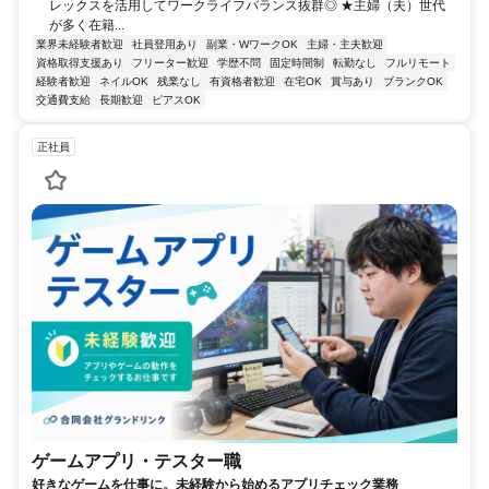
レックスを活用してワークライフバランス抜群◎ ★主婦（夫）世代
が多く在籍...
業界未経験者歓迎
社員登用あり
副業・WワークOK
主婦・主夫歓迎
資格取得支援あり
フリーター歓迎
学歴不問
固定時間制
転勤なし
フルリモート
経験者歓迎
ネイルOK
残業なし
有資格者歓迎
在宅OK
賞与あり
ブランクOK
交通費支給
長期歓迎
ピアスOK
正社員
ゲームアプリ・テスター職
好きなゲームを仕事に。未経験から始めるアプリチェック業務