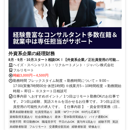
外資系企業の経理財務
8月・9月・10月スタート相談OK！【外資系企業／正社員登用の可能性
大／700万～800万／リモート勤務OK】経理財務
ヘイズ・スペシャリスト・リクルートメント・ジャパン株式会社
フルリモート
時給3,000円～4,500円
勤務時間 フレックスタイム制度 ＜勤務時間について＞ 9:00～
17:00(実働7時間00分 休憩1時間) ※残業月5～10時間程度 ＜勤務開始
時期＞ 即日～ ※スタート日相談可
仕事内容 ＼おすすめポイント／ 1つ目はリモート勤務OKのお仕事で
す。 2つ目は経験、英語スキルを活かせるお仕事です。 3つ目は正社
員登用の可能性大の求人です。 【 仕事内容 】 ・資金管理業務（日...
業界未経験者歓迎
社員登用あり
副業・WワークOK
60代も応募可
資格取得支援あり
社会保険あり
産休・育休取得実績あり
バイク通勤OK
学歴不問
即日勤務OK
職場見学可
平日のみOK
賞与年1回あり
経験不問
英語
未経験者歓迎
フルリモート
交通費全額支給
経験者歓迎
研修あり