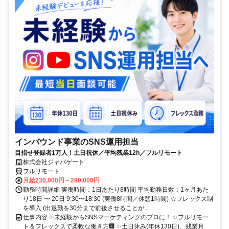
インバウンド事業のSNS運用担当
目指せ登録者1万人！土日祝休／平均残業12h／フルリモート
株式会社ジャパゲート
フルリモート
月給230,000円～280,000円
勤務時間詳細 実働時間：1日あたり8時間 平均勤務日数：1ヶ月あた
り18日 〜 20日 9:30〜18:30 (実働8時間／休憩1時間) ☆フレックス制
を導入 (出退勤を30分まで前後させることが...
仕事内容 ✨未経験からSNSマーケティングのプロに！ ✨フルリモー
ト＆フレックスで柔軟な働き方🏢 ✨土日休み(年休130日)、残業月