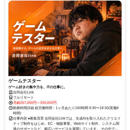
ゲームテスター
ゲーム好きの集中力を、ITの仕事に。
合同会社Link
フルリモート
月給267,000円～350,000円
勤務時間詳細 総労働時間：1ヶ月あたり160時間 9:30〜18:30(実働8
時間)
仕事内容 ●募集背景 合同会社Linkでは、生成AIを取り入れたクリエイ
ティブ制作をはじめ、EC・物販事業、Webサイト制作、システム関
連のサポートなど、幅広いサービスを展開しています。 その中で...