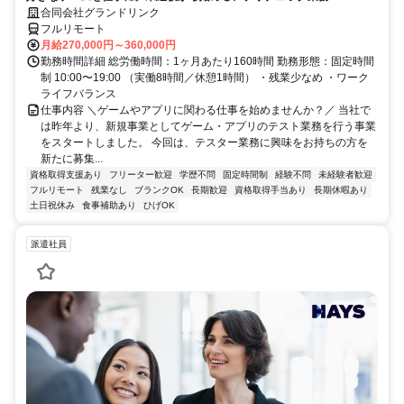
合同会社グランドリンク
フルリモート
月給270,000円～360,000円
勤務時間詳細 総労働時間：1ヶ月あたり160時間 勤務形態：固定時間
制 10:00〜19:00 （実働8時間／休憩1時間） ・残業少なめ ・ワーク
ライフバランス
仕事内容 ＼ゲームやアプリに関わる仕事を始めませんか？／ 当社で
は昨年より、新規事業としてゲーム・アプリのテスト業務を行う事業
をスタートしました。 今回は、テスター業務に興味をお持ちの方を
新たに募集...
資格取得支援あり
フリーター歓迎
学歴不問
固定時間制
経験不問
未経験者歓迎
フルリモート
残業なし
ブランクOK
長期歓迎
資格取得手当あり
長期休暇あり
土日祝休み
食事補助あり
ひげOK
派遣社員