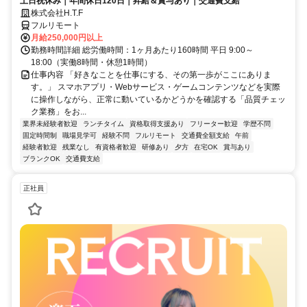
土日祝休み｜年間休日120日｜昇給＆賞与あり｜交通費支給
株式会社H.T.F
フルリモート
月給250,000円以上
勤務時間詳細 総労働時間：1ヶ月あたり160時間 平日 9:00～
18:00（実働8時間・休憩1時間）
仕事内容 「好きなことを仕事にする、その第一歩がここにありま
す。」 スマホアプリ・Webサービス・ゲームコンテンツなどを実際
に操作しながら、正常に動いているかどうかを確認する「品質チェッ
ク業務」をお...
業界未経験者歓迎
ランチタイム
資格取得支援あり
フリーター歓迎
学歴不問
固定時間制
職場見学可
経験不問
フルリモート
交通費全額支給
午前
経験者歓迎
残業なし
有資格者歓迎
研修あり
夕方
在宅OK
賞与あり
ブランクOK
交通費支給
正社員