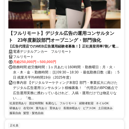
【フルリモート】デジタル広告の運用コンサルタン
ト 23年度新設部門オープニング・部門強化
【広告代理店でのWEB広告運用経験者募集！】正社員登用率7割／電通
G／全国×完全在宅／年休126日・土日祝休み／残業月平均4時間19分
電通デジタルアンカー フルリモート
フルリモート
月給250,000円～500,000円
勤務時間 総労働時間：1ヶ月あたり160時間 ・勤務曜日：月・火・
水・木・金 ・勤務時間： [1] 09:30～18:30 ・最低勤務日数（週）：5
日 残業月平均4時間19分（2025年度）
仕事内容 【デジタルマーケティング本部】部門・事業拡大に向けた
デジタル広告運用コンサルタント積極募集！ 「代理店のBPO拠点で
広告運用実務に携わっているけれど、入稿・運用だけでは物足りな
い…」 「地...
社員登用あり
固定時間制
転勤なし
フルリモート
経験者歓迎
ネイルOK
研修あり
在宅OK
賞与あり
育休あり
長期休暇あり
ピアスOK
土日祝休み
服装自由
髪型・髪色自由
正社員