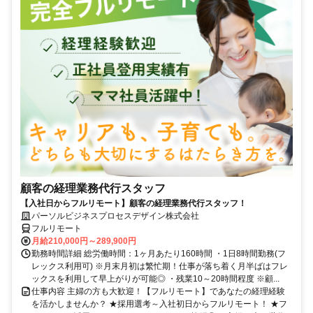
顧客の経理業務代行スタッフ
【入社日からフルリモート】顧客の経理業務代行スタッフ！
パーソルビジネスプロセスデザイン株式会社
フルリモート
月給210,000円～289,900円
勤務時間詳細 総労働時間：1ヶ月あたり160時間 ・1日8時間勤務(フ
レックス利用可) ※月末月初は繁忙期！仕事が落ち着く月半ばはフレ
ックスを利用して早上がりが可能◎ ・残業10～20時間程度 ※顧...
仕事内容 主婦の方も大歓迎！【フルリモート】であなたの経理経験
を活かしませんか？ ★採用選考～入社初日からフルリモート！ ★フ