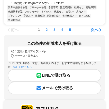
10h程度 ✅Instagramアカウント ↓ https:/...
業界未経験者歓迎
フリーター歓迎
学歴不問
固定時間制
転勤なし
経験不問
未経験者歓迎
フルリモート
ネイルOK
残業なし
在宅OK
賞与あり
ブランクOK
育休あり
長期歓迎
駅近5分以内
長期休暇あり
ピアスOK
土日祝休み
前へ
次へ
1
2
3
4
5
この条件の新着求人を受け取る
千葉県 / 行川アイランド駅
ボーナス・賞与あり
「LINEで受け取る」では、新着求人のほか、おすすめ情報なども配信しま
す。
詳しくはこちら
LINEで受け取る
メールで受け取る