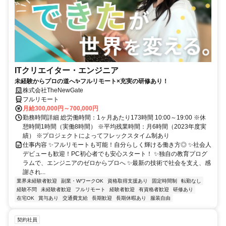
ITクリエイター・エンジニア
未経験からプロの道へ✨フルリモート×充実の研修あり！
株式会社TheNewGate
フルリモート
月給300,000円～700,000円
勤務時間詳細 総労働時間：1ヶ月あたり173時間 10:00～19:00 ※休
憩時間1時間（実働8時間） ※平均残業時間：月6時間（2023年度実
績） ※プロジェクトによってフレックスタイム制あり
仕事内容 ✨フルリモートも可能！自分らしく輝ける働き方◎ ✨社会人
デビューも歓迎！PC初心者でも安心スタート！ ✨独自の教育プログ
ラムで、エンジニアのゼロからプロへ ✨最新の技術で社会を支え、感
謝され...
業界未経験者歓迎
副業・WワークOK
資格取得支援あり
固定時間制
転勤なし
経験不問
未経験者歓迎
フルリモート
経験者歓迎
有資格者歓迎
研修あり
在宅OK
賞与あり
交通費支給
長期歓迎
長期休暇あり
服装自由
契約社員