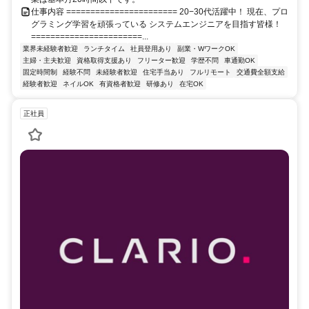
仕事内容 ======================= 20−30代活躍中！ 現在、プロ
グラミング学習を頑張っている システムエンジニアを目指す皆様！
=======================...
業界未経験者歓迎
ランチタイム
社員登用あり
副業・WワークOK
主婦・主夫歓迎
資格取得支援あり
フリーター歓迎
学歴不問
車通勤OK
固定時間制
経験不問
未経験者歓迎
住宅手当あり
フルリモート
交通費全額支給
経験者歓迎
ネイルOK
有資格者歓迎
研修あり
在宅OK
正社員