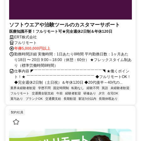
ソフトウエアや治験ツールのカスタマーサポート
医療知識不要！フルリモート可★完全週休2日制＆年休120日
ERT株式会社
フルリモート
年俸5,000,000円以上
勤務時間詳細 実働時間：1日あたり8時間 平均勤務日数：1ヶ月あた
り18日 〜 20日 9:00～18:00（休憩：60分） ★フレックスタイム制あ
り（標準労働時間8時間）
仕事内容 ◤￣￣￣￣￣￣￣￣￣￣￣￣￣￣￣￣￣￣◥ ★働くポイン
ト！★ ￣￣￣￣￣￣￣￣￣￣￣￣￣￣￣￣￣￣ ◆フルリモートOK！
◆完全週休2日制（土日祝）＆年休120日 ◆20代後半～40代の...
業界未経験者歓迎
学歴不問
固定時間制
転勤なし
経験不問
英語
未経験者歓迎
フルリモート
交通費全額支給
午前
経験者歓迎
研修あり
夕方
在宅OK
賞与あり
ブランクOK
交通費支給
長期歓迎
駅近5分以内
長期休暇あり
契約社員