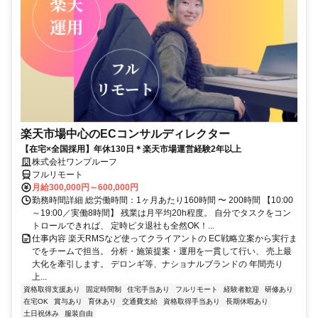
楽天市場中心のECコンサルディレクター
【在宅×全国採用】年休130日＊楽天市場運営経験2年以上
株式会社ワンプルーフ
フルリモート
月給300,000円～600,000円
勤務時間詳細 総労働時間：1ヶ月あたり160時間 〜 200時間 【10:00
～19:00／実働8時間】 残業は月平均20h程度。 自分でタスクをコン
トロールできれば、 定時ピタ退社も全然OK！...
仕事内容 楽天RMSなど使ってクライアントの EC戦略立案から実行ま
でをチームで担当。 分析・施策提案・運用を一貫して行い、 売上最
大化を牽引します。 デロンギ等、ナショナルブランドの 年間売り
上...
資格取得支援あり
固定時間制
住宅手当あり
フルリモート
経験者歓迎
研修あり
在宅OK
賞与あり
育休あり
交通費支給
資格取得手当あり
長期休暇あり
土日祝休み
服装自由