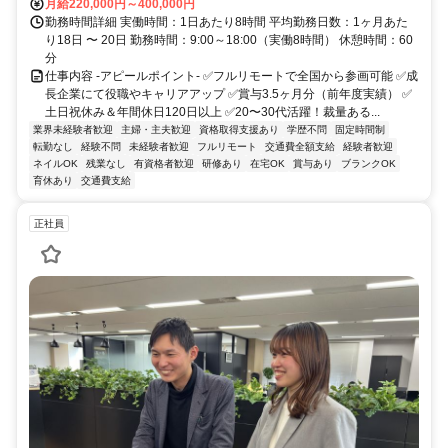
月給220,000円～400,000円
勤務時間詳細 実働時間：1日あたり8時間 平均勤務日数：1ヶ月あた
り18日 〜 20日 勤務時間：9:00～18:00（実働8時間） 休憩時間：60
分
仕事内容 -アピールポイント- ✅フルリモートで全国から参画可能 ✅成
長企業にて役職やキャリアアップ ✅賞与3.5ヶ月分（前年度実績） ✅
土日祝休み＆年間休日120日以上 ✅20〜30代活躍！裁量ある...
業界未経験者歓迎
主婦・主夫歓迎
資格取得支援あり
学歴不問
固定時間制
転勤なし
経験不問
未経験者歓迎
フルリモート
交通費全額支給
経験者歓迎
ネイルOK
残業なし
有資格者歓迎
研修あり
在宅OK
賞与あり
ブランクOK
育休あり
交通費支給
正社員