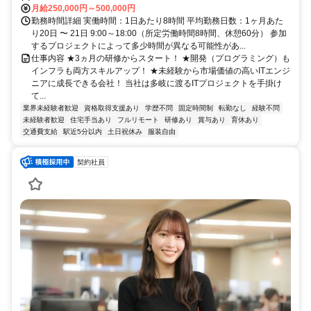
月給250,000円～500,000円
勤務時間詳細 実働時間：1日あたり8時間 平均勤務日数：1ヶ月あた
り20日 〜 21日 9:00～18:00（所定労働時間8時間、休憩60分） 参加
するプロジェクトによって多少時間が異なる可能性があ...
仕事内容 ★3ヵ月の研修からスタート！ ★開発（プログラミング）も
インフラも両方スキルアップ！ ★未経験から市場価値の高いITエンジ
ニアに成長できる会社！ 当社は多岐に渡るITプロジェクトを手掛け
て...
業界未経験者歓迎
資格取得支援あり
学歴不問
固定時間制
転勤なし
経験不問
未経験者歓迎
住宅手当あり
フルリモート
研修あり
賞与あり
育休あり
交通費支給
駅近5分以内
土日祝休み
服装自由
契約社員