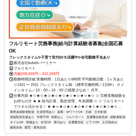
フルリモート労務事務|給与計算経験者募集|全国応募
OK
フレックスタイム✨子育て世代60％活躍中✨在宅勤務手当あり
株式会社kubellパートナー
フルリモート
月給208,000円～431,200円
勤務時間詳細 実働時間：1日あたり8時間 平均勤務日数：1ヶ月あた
り18日 〜 20日 フレックスタイム制 （標準労働時間／1日8h） ※メ
インタイム／10：00～16：00 ◎残業少なめ！ 月平...
仕事内容 ★☆★☆★☆★☆★☆★☆★☆★☆★☆ ☆ 労務実務経験を
お持ちの方 ★ ★ 給与計算、勤怠管理、年末調整 ☆ ☆ フルリモート
でスキル活かせる！ ★ ★☆★☆★☆★☆★☆★☆★☆★☆★☆ ...
業界未経験者歓迎
社員登用あり
副業・WワークOK
主婦・主夫歓迎
資格取得支援あり
学歴不問
転勤なし
フルリモート
交通費全額支給
経験者歓迎
ネイルOK
研修あり
在宅OK
賞与あり
交通費支給
ピアスOK
土日祝休み
服装自由
髪型・髪色自由