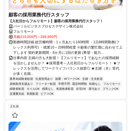
顧客の採用業務代行スタッフ
【入社日からフルリモート】顧客の採用業務代行スタッフ！
パーソルビジネスプロセスデザイン株式会社
フルリモート
月給210,000円～289,900円
勤務時間詳細 総労働時間：1ヶ月あたり160時間 ・1日8時間勤務(フ
レックス利用可) ・残業10～20時間程度 ※顧客の繁忙期に合わせて上
下します 契約更新期間：6か月に1回の更新 (希望・能力...
仕事内容 主婦の方も大歓迎！【フルリモート】であなたの採用経験
を活かしませんか？ ★採用選考～入社初日からフルリモート！ ★フ
レックスを活用してワークライフバランス抜群◎ ★主婦（夫）世代
が多く在籍...
業界未経験者歓迎
社員登用あり
副業・WワークOK
主婦・主夫歓迎
資格取得支援あり
フリーター歓迎
学歴不問
固定時間制
転勤なし
フルリモート
経験者歓迎
ネイルOK
残業なし
有資格者歓迎
在宅OK
賞与あり
ブランクOK
交通費支給
長期歓迎
ピアスOK
正社員