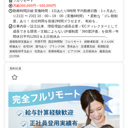
フルリモート
月給300,000円～500,000円
勤務時間詳細 実働時間：1日あたり8時間 平均勤務日数：1ヶ月あた
り21日 〜 23日 10：00～19：00（実働8時間） ＊柔軟な「ズレ勤制
度」あり！ 出社時間を前後2時間ズラせます。 有給を...
仕事内容 ✅設立以来、増収増益の成長企業 ✅ECディレクターとして
成長できる環境 ✅主観によらない評価制度「360度評価」を採用 ✅年
間休日平均128日＆土日祝休み ―――――――――――――...
資格取得支援あり
学歴不問
固定時間制
フルリモート
経験者歓迎
ネイルOK
研修あり
在宅OK
賞与あり
ブランクOK
育休あり
交通費支給
長期歓迎
資格取得手当あり
社割あり
長期休暇あり
ピアスOK
土日祝休み
服装自由
ひげOK
契約社員