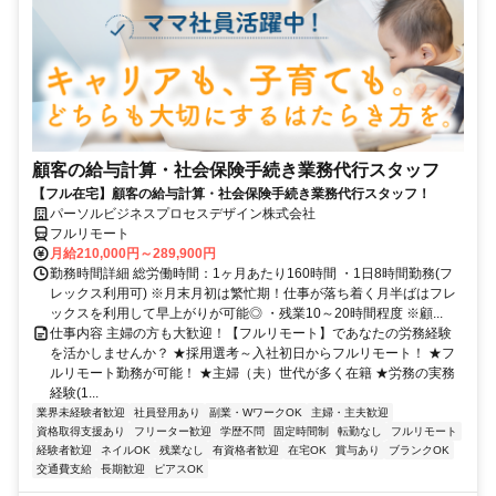
顧客の給与計算・社会保険手続き業務代行スタッフ
【フル在宅】顧客の給与計算・社会保険手続き業務代行スタッフ！
パーソルビジネスプロセスデザイン株式会社
フルリモート
月給210,000円～289,900円
勤務時間詳細 総労働時間：1ヶ月あたり160時間 ・1日8時間勤務(フ
レックス利用可) ※月末月初は繁忙期！仕事が落ち着く月半ばはフレ
ックスを利用して早上がりが可能◎ ・残業10～20時間程度 ※顧...
仕事内容 主婦の方も大歓迎！【フルリモート】であなたの労務経験
を活かしませんか？ ★採用選考～入社初日からフルリモート！ ★フ
ルリモート勤務が可能！ ★主婦（夫）世代が多く在籍 ★労務の実務
経験(1...
業界未経験者歓迎
社員登用あり
副業・WワークOK
主婦・主夫歓迎
資格取得支援あり
フリーター歓迎
学歴不問
固定時間制
転勤なし
フルリモート
経験者歓迎
ネイルOK
残業なし
有資格者歓迎
在宅OK
賞与あり
ブランクOK
交通費支給
長期歓迎
ピアスOK