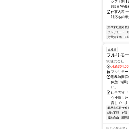
シフト制 1
週5日/実働8
仕事内容 ━
対応も約半
━━━━━━
業界未経験者歓
フルリモート
交通費支給
長
正社員
フルリモ
90株式会社
月給304,0
フルリモー
勤務時間詳
休憩1時間
い。
仕事内容 
う挫折したく
営しています
業界未経験者歓
経験不問
英語
服装自由
履歴
同じ企業の求人