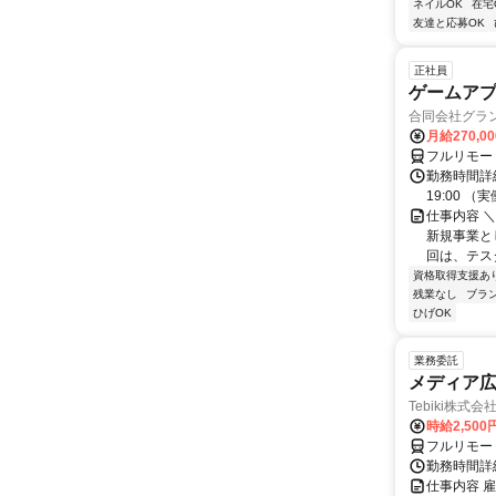
ネイルOK
在宅
友達と応募OK
正社員
ゲームア
合同会社グラ
月給270,0
フルリモー
勤務時間詳細
19:00 
仕事内容 
新規事業と
回は、テス
資格取得支援あ
残業なし
ブラ
ひげOK
業務委託
メディア広告
Tebiki株式会
時給2,500
フルリモー
勤務時間詳
仕事内容 