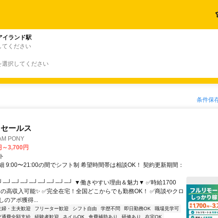
アイランド駅
してください
を選択してください
条件保
ドセールス
M PONY
円～3,700円
ト
 9:00〜21:00の間でシフト制 希望時間帯は相談OK！ 契約更新期間：
┘─┘─┘─┘─┘─┘─┘─┘─┘ ▼働きやすい理由＆魅力▼ ✅時給1700
0円の高収入可能✨ ✅完全在宅！全国どこからでも勤務OK！ ✅商談やクロ
のアポ獲得...
主婦・主夫歓迎
フリーター歓迎
シフト自由
学歴不問
即日勤務OK
職場見学可
交通費全額支給
経験者歓迎
ネイルOK
食費補助あり
研修あり
在宅OK