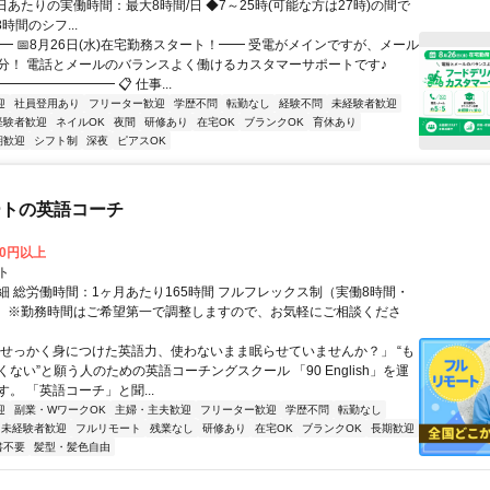
日あたりの実働時間：最大8時間/日 ◆7～25時(可能な方は27時)の間で
時間のシフ...
━ 📅8月26日(水)在宅勤務スタート！━━ 受電がメインですが、メール
分！ 電話とメールのバランスよく働けるカスタマーサポートです♪
━━━━━━━━ 📋 仕事...
迎
社員登用あり
フリーター歓迎
学歴不問
転勤なし
経験不問
未経験者歓迎
経験者歓迎
ネイルOK
夜間
研修あり
在宅OK
ブランクOK
育休あり
期歓迎
シフト制
深夜
ピアスOK
ートの英語コーチ
00円以上
ト
細 総労働時間：1ヶ月あたり165時間 フルフレックス制（実働8時間・
） ※勤務時間はご希望第一で調整しますので、お気軽にご相談くださ
「せっかく身につけた英語力、使わないまま眠らせていませんか？」 “も
ない”と願う人のための英語コーチングスクール 「90 English」を運
。 「英語コーチ」と聞...
迎
副業・WワークOK
主婦・主夫歓迎
フリーター歓迎
学歴不問
転勤なし
未経験者歓迎
フルリモート
残業なし
研修あり
在宅OK
ブランクOK
長期歓迎
書不要
髪型・髪色自由