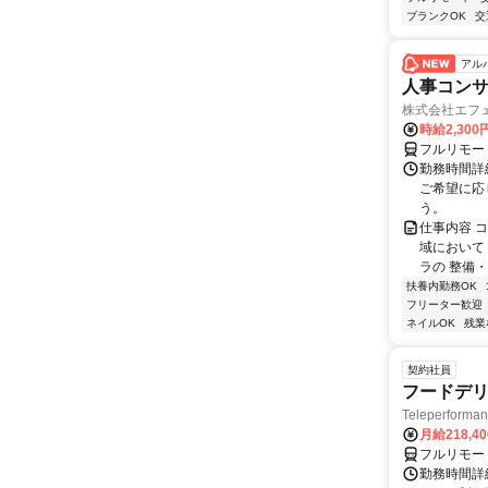
ブランクOK
交
アル
人事コン
株式会社エフ
時給2,30
フルリモー
勤務時間詳細
ご希望に応
う。
仕事内容 
域において
ラの 整備・
扶養内勤務OK
フリーター歓迎
ネイルOK
残業
契約社員
フードデリ
Teleperform
月給218,4
フルリモー
勤務時間詳細