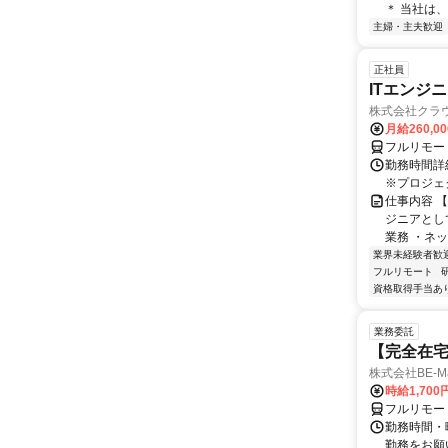
＊ 当社は
主婦・主夫歓迎
正社員
ITエンジ
株式会社クラ
月給260,0
フルリモー
勤務時間詳細
※プロジェ
仕事内容 【
ジニアとし
業務 ・ネッ
業界未経験者歓
フルリモート
資格取得手当あ
業務委託
【完全在宅
株式会社BE-Ma
時給1,700
フルリモー
勤務時間・曜
勤務をお願