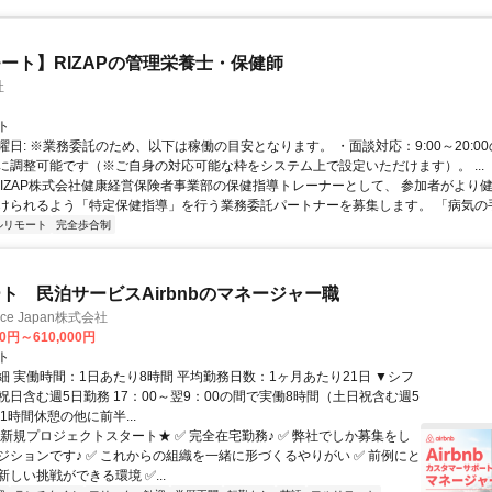
ート】RIZAPの管理栄養士・保健師
社
ト
曜日: ※業務委託のため、以下は稼働の目安となります。 ・面談対応：9:00～20:0
に調整可能です（※ご自身の対応可能な枠をシステム上で設定いただけます）。 ...
 RIZAP株式会社健康経営保険者事業部の保健指導トレーナーとして、 参加者がより
けられるよう「特定保健指導」を行う業務委託パートナーを募集します。 「病気の手前
ルリモート
完全歩合制
ト 民泊サービスAirbnbのマネージャー職
ance Japan株式会社
00円～610,000円
ト
細 実働時間：1日あたり8時間 平均勤務日数：1ヶ月あたり21日 ▼シフ
祝日含む週5日勤務 17：00～翌9：00の間で実働8時間（土日祝含む週5
1時間休憩の他に前半...
★新規プロジェクトスタート★ ✅ 完全在宅勤務♪ ✅ 弊社でしか募集をし
ジションです♪ ✅ これからの組織を一緒に形づくるやりがい ✅ 前例にと
しい挑戦ができる環境 ✅...