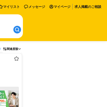
マイリスト
メッセージ
マイページ
求人掲載のご相談
存
関連度順