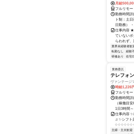
月給500,0
フルリモー
勤務時間詳
ト制：土日
日勤務） ・
仕事内容 
ていないポ
らわれず、新
業界未経験者歓
転勤なし
経験
研修あり
在宅O
業務委託
テレフォ
ヴァンテージ
時給1,226
フルリモー
勤務時間詳
（稼働目安時
1日3時間～
仕事内容 
♫ ✨シフト
༶ ༶ ༶ ༶ ༶ ༶ ༶
主婦・主夫歓迎