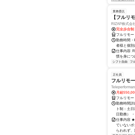
業務委託
【フルリモ
RIZAP株式会
完全歩合制
フルリモー
勤務時間・
者様と個別
仕事内容:
慣を身につ
シフト自由
フ
正社員
フルリモー
Teleperform
月給550,0
フルリモー
勤務時間詳
ト制：土日
日勤務） ・
仕事内容 
ていないポ
らわれず、新