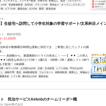
迎
ランチタイム
フリーター歓迎
学歴不問
転勤なし
英語
フルリモート
イルOK
有資格者歓迎
在宅OK
ブランクOK
育休あり
オープニングスタッフ
ト制
ピアスOK
服装自由
ひげOK
髪型・髪色自由
ート
】生徒宅へ訪問して小学生対象の学習サポート/文系科目メイン
ライ 教師管理部
円～17,200円
ト
担当科目や勤務曜日/時間は柔軟に対応でき、ご希望に応じてシフトの調
す。
【―― 未経験から、家庭教師のトライの先生に！ ――】 ▼▼ この求人
！ ▼▼ □得意な科目だけでOK！ □週1日・1時間～OK！柔軟シフト □Wワ
大歓迎！ □未経験...
副業・WワークOK
土日祝のみOK
主婦・主夫歓迎
シフト自由
平日のみOK
なし
経験不問
英語
未経験者歓迎
フルリモート
経験者歓迎
残業なし
研修あり
通費支給
シフト制
週4日以上OK
服装自由
ト 民泊サービスAirbnbのチームリーダー職
ance Japan株式会社