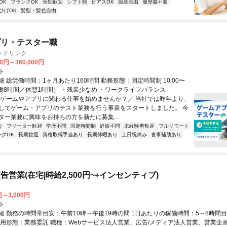
OK
ブランクOK
長期歓迎
シフト制
ピアスOK
服装自由
履歴書不要
ひげOK
髪型・髪色自由
プリ・テスター職
ンドリンク
00円～360,000円
ト
 総労働時間：1ヶ月あたり160時間 勤務形態：固定時間制 10:00〜
（実働8時間／休憩1時間） ・残業少なめ ・ワークライフバランス
＼ゲームやアプリに関わる仕事を始めませんか？／ 当社では昨年より、
してゲーム・アプリのテスト業務を行う事業をスタートしました。 今
ター業務に興味をお持ちの方を新たに募集...
り
フリーター歓迎
学歴不問
固定時間制
経験不問
未経験者歓迎
フルリモート
ンクOK
長期歓迎
資格取得手当あり
長期休暇あり
土日祝休み
食事補助あり
営業(在宅|時給2,500円~+インセンティブ)
社
円～3,000円
ト
細 勤務の時間帯目安：午前10時～午後19時の間 1日あたりの稼働時間：5～8時間
雇用形態：業務委託 職種：Webサービス法人営業、広告/メディア法人営業、営業企画 