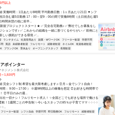
00円以上
ト
細 実働時間：1日あたり8時間 平均勤務日数：1ヶ月あたり21日 ▼シフ
祝日含む週5日勤務 17：00～翌9：00の間で実働8時間（土日祝含む週5
1時間休憩の他に前半...
★新規プロジェクトスタート★ ✅ 完全在宅勤務♪ ✅ 弊社でしか募集をし
ジションです♪ ✅ これからの組織を一緒に形づくるやりがい ✅ 前例にと
しい挑戦ができる環境 ✅...
迎
ランチタイム
社員登用あり
副業・WワークOK
フリーター歓迎
学歴不問
不問
英語
未経験者歓迎
フルリモート
経験者歓迎
ネイルOK
有資格者歓迎
K
ブランクOK
育休あり
オープニングスタッフ
長期歓迎
ンアポインター
マネジメント株式会社
円～1,920円
ト
細 完全シフト制 希望を最大限考慮します♫ ⏰月～金でシフト自由！
間： 9:00～17:00 ） ※週9時間以上の稼働を想定 ⏰お好きな時間帯で
！ ⏰平日のみの週...
✨出社一切ナシ！フルリモート求人！ ✨全国どこでも好きな場所で働ける
柔軟！1週間ごとの申告制 ✨今いるスタッフの95％が子育てママ ༶ ༶ ༶ ༶
 ༶...
フリーター歓迎
シフト自由
学歴不問
即日勤務OK
フルリモート
経験者歓迎