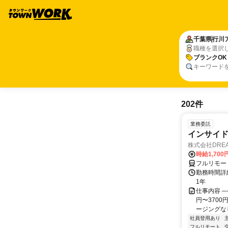
千葉県
行川
職種を選択
ブランクOK
キーワード
202件
業務委託
インサイ
株式会社DREA
時給1,700
フルリモー
勤務時間詳細
1年
仕事内容 ─
円〜370
ージングなし
社員登用あり
フルリモート