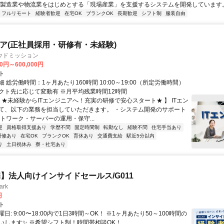
、製造業や物流業をはじめとする「現場産業」を支援するシステムを開発しています。 .
フルリモート
経験者歓迎
在宅OK
ブランクOK
長期歓迎
シフト制
服装自由
ニア(正社員採用・研修有・未経験)
ウドミッション
00円～600,000円
ト
 総労働時間：1ヶ月あたり160時間 10:00～19:00（所定労働時間）
クト先に応じて変動有 ※月平均残業時間12時間
 ★未経験からITエンジニアへ！充実の研修で安心スタート★ 】 ITエン
て、以下の業務を担当していただきます。 ・システム開発のサポート
トワーク・サーバーの運用・保守...
迎
資格取得支援あり
学歴不問
固定時間制
転勤なし
経験不問
住宅手当あり
研修あり
在宅OK
ブランクOK
育休あり
交通費支給
駅近5分以内
り
土日祝休み
寮・社宅あり
】法人向けインサイドセールス/G011
rk
円
ト
日: 9:00〜18:00内で1日3時間～OK！ ※1ヶ月あたり50～100時間の
いします✨ ※希望シフト制！時間帯相談OK！