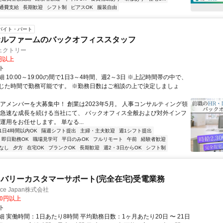
通費支給
長期歓迎
シフト制
ピアスOK
服装自由
バイト・パート
サルファームのバックオフィススタッフ
ェクトリー
0円以上
ト
 10:00～19:00の間で1日3～4時間、週2～3日 ※上記時間帯の中で、
じた時間で勤務可能です。 ※勤務日数はご相談の上で決定しましょ
コアメンバーを大募集中！ 創業は2023年5月。 人事コンサルティング領
 急速な成長を続ける当社にて、 バックオフィス全般および対外インフ
運用をお任せします。 単なる...
1日4時間以内OK
隔週シフト提出
主婦・主夫歓迎
週1シフト提出
即日勤務OK
職場見学可
平日のみOK
フルリモート
午前
経験者歓迎
なし
夕方
在宅OK
ブランクOK
長期歓迎
週2・3日からOK
シフト制
バリーカスタマーサポート(完全在宅)受電業務
ance Japan株式会社
00円以上
ト
 実働時間：1日あたり8時間 平均勤務日数：1ヶ月あたり20日 〜 21日