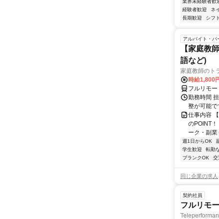
業界未経験者歓
経験者歓迎
ネ
長期歓迎
シフ
アルバイト・パ
【家庭教師
語など)
家庭教師のト
時給1,800
フルリモー
勤務時間 
整が可能で
仕事内容 
のPOINT
ーク・副業も
週1日からOK
学生歓迎
転勤
ブランクOK
交
同じ企業の求人
契約社員
フルリモー
Teleperform