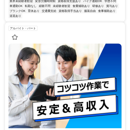
業界未経験者歓迎
変形労働時間制
資格取得支援あり
バイク通勤OK
学歴不問
車通勤OK
転勤なし
経験不問
未経験者歓迎
食費補助あり
研修あり
賞与あり
ブランクOK
育休あり
交通費支給
資格取得手当あり
服装自由
食事補助あり
送迎あり
アルバイト・パート