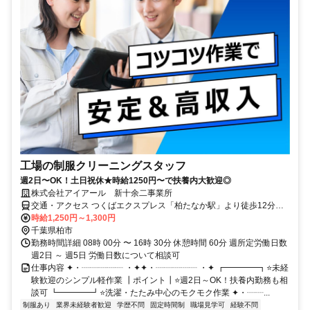
工場の制服クリーニングスタッフ
週2日〜OK！土日祝休★時給1250円〜で扶養内大歓迎◎
株式会社アイアール 新十余二事業所
交通・アクセス つくばエクスプレス「柏たなか駅」より徒歩12分
「柏駅」「柏の葉キャンパス駅」「江戸川台駅」「豊四季駅」「初石
時給1,250円～1,300円
駅」「北柏駅」等からもアクセス可能 ★車通勤OK！
千葉県柏市
勤務時間詳細 08時 00分 〜 16時 30分 休憩時間 60分 週所定労働日数
週2日 ～ 週5日 労働日数について相談可
仕事内容 ✦・┈┈┈┈┈ ・✦✦・┈┈┈┈┈ ・✦ ┏━━━━┓⭐未経
験歓迎のシンプル軽作業 ┃ポイント┃⭐週2日～OK！扶養内勤務も相
談可 ┗━━━━┛⭐洗濯・たたみ中心のモクモク作業 ✦・┈┈...
制服あり
業界未経験者歓迎
学歴不問
固定時間制
職場見学可
経験不問