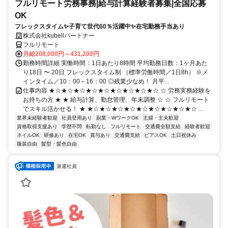
フルリモート労務事務|給与計算経験者募集|全国応募
OK
フレックスタイム✨子育て世代60％活躍中✨在宅勤務手当あり
株式会社kubellパートナー
フルリモート
月給208,000円～431,200円
勤務時間詳細 実働時間：1日あたり8時間 平均勤務日数：1ヶ月あた
り18日 〜 20日 フレックスタイム制 （標準労働時間／1日8h） ※メ
インタイム／10：00～16：00 ◎残業少なめ！ 月平...
仕事内容 ★☆★☆★☆★☆★☆★☆★☆★☆★☆ ☆ 労務実務経験を
お持ちの方 ★ ★ 給与計算、勤怠管理、年末調整 ☆ ☆ フルリモート
でスキル活かせる！ ★ ★☆★☆★☆★☆★☆★☆★☆★☆★☆ ...
業界未経験者歓迎
社員登用あり
副業・WワークOK
主婦・主夫歓迎
資格取得支援あり
学歴不問
転勤なし
フルリモート
交通費全額支給
経験者歓迎
ネイルOK
研修あり
在宅OK
賞与あり
交通費支給
ピアスOK
土日祝休み
服装自由
髪型・髪色自由
派遣社員