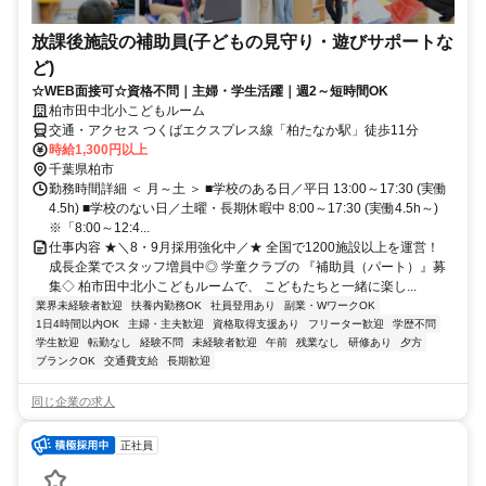
放課後施設の補助員(子どもの見守り・遊びサポートな
ど)
☆WEB面接可☆資格不問｜主婦・学生活躍｜週2～短時間OK
柏市田中北小こどもルーム
交通・アクセス つくばエクスプレス線「柏たなか駅」徒歩11分
時給1,300円以上
千葉県柏市
勤務時間詳細 ＜ 月～土 ＞ ■学校のある日／平日 13:00～17:30 (実働
4.5h) ■学校のない日／土曜・長期休暇中 8:00～17:30 (実働4.5h～)
※「8:00～12:4...
仕事内容 ★＼8・9月採用強化中／★ 全国で1200施設以上を運営！
成長企業でスタッフ増員中◎ 学童クラブの 『補助員（パート）』募
集◇ 柏市田中北小こどもルームで、 こどもたちと一緒に楽し...
業界未経験者歓迎
扶養内勤務OK
社員登用あり
副業・WワークOK
1日4時間以内OK
主婦・主夫歓迎
資格取得支援あり
フリーター歓迎
学歴不問
学生歓迎
転勤なし
経験不問
未経験者歓迎
午前
残業なし
研修あり
夕方
ブランクOK
交通費支給
長期歓迎
同じ企業の求人
正社員