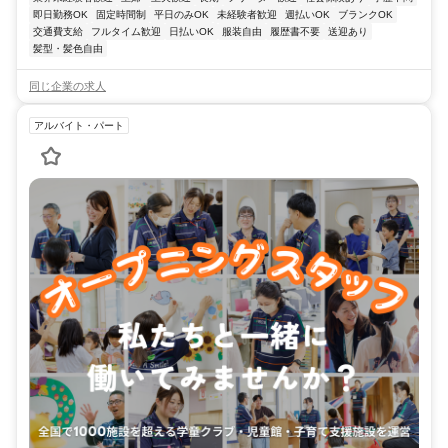
即日勤務OK
固定時間制
平日のみOK
未経験者歓迎
週払いOK
ブランクOK
交通費支給
フルタイム歓迎
日払いOK
服装自由
履歴書不要
送迎あり
髪型・髪色自由
同じ企業の求人
アルバイト・パート