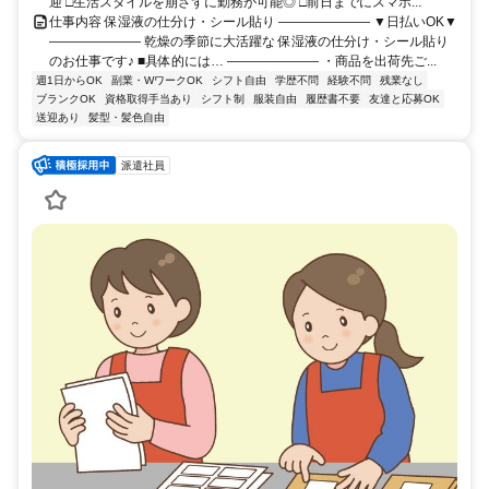
迎 □生活スタイルを崩さずに勤務が可能◎ □前日までにスマホ...
仕事内容 保湿液の仕分け・シール貼り ――――――― ▼日払いOK▼
――――――― 乾燥の季節に大活躍な 保湿液の仕分け・シール貼り
のお仕事です♪ ■具体的には… ――――――― ・商品を出荷先ご...
週1日からOK
副業・WワークOK
シフト自由
学歴不問
経験不問
残業なし
ブランクOK
資格取得手当あり
シフト制
服装自由
履歴書不要
友達と応募OK
送迎あり
髪型・髪色自由
派遣社員