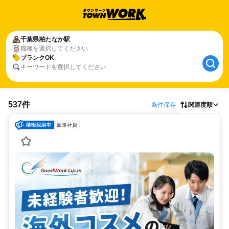
千葉県
柏たなか駅
職種を選択してください
ブランクOK
キーワードを選択してください
537件
条件保存
関連度順
派遣社員