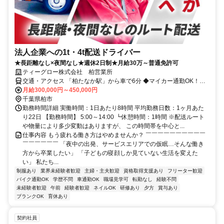
法人企業への1t・4t配送ドライバー
★長距離なし×夜間なし★週休2日制★月給30万～普通免許可
ティーグロー株式会社 柏営業所
交通・アクセス 「柏たなか駅」から車で6分 ◆マイカー通勤OK！駐
車場完備
月給300,000円～450,000円
千葉県柏市
勤務時間詳細 実働時間：1日あたり8時間 平均勤務日数：1ヶ月あた
り22日 【勤務時間】 5:00～14:00 ┗休憩時間：1時間 ※配送ルート
や物量により多少変動はありますが、 この時間帯を中心と...
仕事内容 もう疲れる働き方はやめませんか？ ￣￣￣￣￣￣￣￣￣￣
￣￣￣￣￣￣ 「夜中の出発、サービスエリアでの仮眠…そんな働き
方から卒業したい」 「子どもの寝顔しか見ていない生活を変えた
い」 私たち...
制服あり
業界未経験者歓迎
主婦・主夫歓迎
資格取得支援あり
フリーター歓迎
バイク通勤OK
学歴不問
車通勤OK
職場見学可
転勤なし
経験不問
未経験者歓迎
午前
経験者歓迎
ネイルOK
研修あり
夕方
賞与あり
ブランクOK
育休あり
契約社員