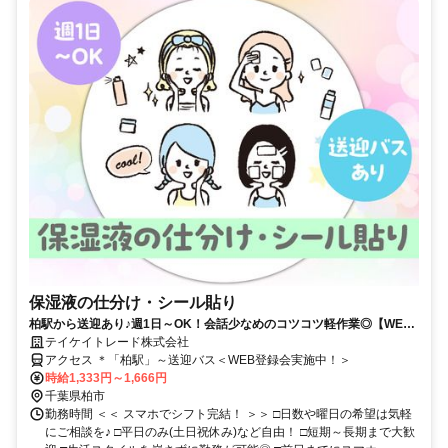
保湿液の仕分け・シール貼り
柏駅から送迎あり♪週1日～OK！会話少なめのコツコツ軽作業◎【WEB
登録会実施中】
テイケイトレード株式会社
アクセス ＊「柏駅」～送迎バス＜WEB登録会実施中！＞
時給1,333円～1,666円
千葉県柏市
勤務時間 ＜＜ スマホでシフト完結！ ＞＞ □日数や曜日の希望は気軽
にご相談を♪ □平日のみ(土日祝休み)など自由！ □短期～長期まで大歓