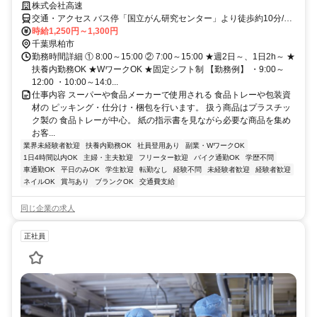
株式会社高速
交通・アクセス バス停「国立がん研究センター」より徒歩約10分/柏
の葉キャンパスからSGリアルティ柏までの直通バスあり/車通勤OK
時給1,250円～1,300円
千葉県柏市
勤務時間詳細 ① 8:00～15:00 ② 7:00～15:00 ★週2日～、1日2h～ ★
扶養内勤務OK ★WワークOK ★固定シフト制 【勤務例】 ・9:00～
12:00 ・10:00～14:0...
仕事内容 スーパーや食品メーカーで使用される 食品トレーや包装資
材の ピッキング・仕分け・梱包を行います。 扱う商品はプラスチッ
ク製の 食品トレーが中心。 紙の指示書を見ながら必要な商品を集め
お客...
業界未経験者歓迎
扶養内勤務OK
社員登用あり
副業・WワークOK
1日4時間以内OK
主婦・主夫歓迎
フリーター歓迎
バイク通勤OK
学歴不問
車通勤OK
平日のみOK
学生歓迎
転勤なし
経験不問
未経験者歓迎
経験者歓迎
ネイルOK
賞与あり
ブランクOK
交通費支給
同じ企業の求人
正社員