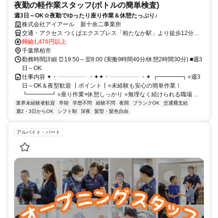
夜勤の軽作業スタッフ(ボトルの簡単検査)
週3日～OK☆夜勤でゆったり座り作業＆休憩たっぷり♪
株式会社アイアール 新十余二事業所
交通・アクセス つくばエクスプレス「柏たなか駅」より徒歩12分
「柏駅」「柏の葉キャンパス駅」「江戸川台駅」「豊四季駅」「初石
時給1,470円以上
駅」「北柏駅」等からもアクセス可能 ★車通勤OK！
千葉県柏市
勤務時間詳細 ⏰19:50～翌8:00 (実働9時間40分/休憩2時間30分) ■週3
日～OK
仕事内容 ✦・┈┈┈┈┈ ・✦✦・┈┈┈┈┈ ・✦ ┏━━━━┓⭐週3
日～OK＆夜型歓迎 ┃ポイント┃⭐未経験も安心の簡単作業！
┗━━━━┛⭐座り作業×休憩しっかり ⭐無理なく続けられる職場 ...
業界未経験者歓迎
早朝
学歴不問
経験不問
夜間
ブランクOK
交通費支給
週2・3日からOK
シフト制
深夜
髪型・髪色自由
アルバイト・パート