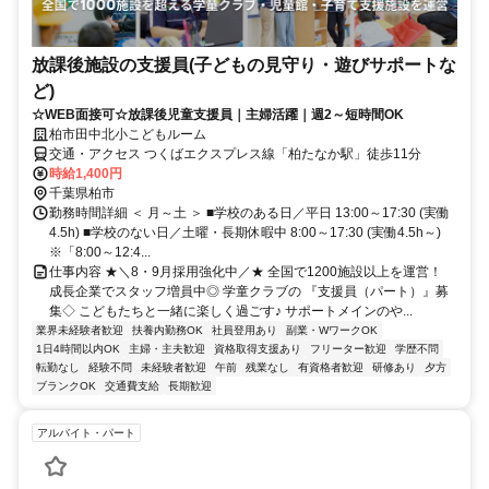
放課後施設の支援員(子どもの見守り・遊びサポートな
ど)
☆WEB面接可☆放課後児童支援員｜主婦活躍｜週2～短時間OK
柏市田中北小こどもルーム
交通・アクセス つくばエクスプレス線「柏たなか駅」徒歩11分
時給1,400円
千葉県柏市
勤務時間詳細 ＜ 月～土 ＞ ■学校のある日／平日 13:00～17:30 (実働
4.5h) ■学校のない日／土曜・長期休暇中 8:00～17:30 (実働4.5h～)
※「8:00～12:4...
仕事内容 ★＼8・9月採用強化中／★ 全国で1200施設以上を運営！
成長企業でスタッフ増員中◎ 学童クラブの 『支援員（パート）』募
集◇ こどもたちと一緒に楽しく過ごす♪ サポートメインのや...
業界未経験者歓迎
扶養内勤務OK
社員登用あり
副業・WワークOK
1日4時間以内OK
主婦・主夫歓迎
資格取得支援あり
フリーター歓迎
学歴不問
転勤なし
経験不問
未経験者歓迎
午前
残業なし
有資格者歓迎
研修あり
夕方
ブランクOK
交通費支給
長期歓迎
アルバイト・パート