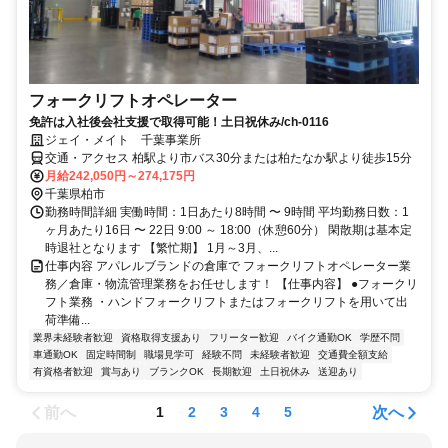
フォークリフトオペレーター
免許は入社後会社支援で取得可能！土日祝休み/ch-0116
ジェイ・メイト 千葉事業所
交通・アクセス 柏駅より市バス30分または柏たなか駅より徒歩15分
月給242,050円～274,175円
千葉県柏市
勤務時間詳細 実働時間：1日あたり8時間 〜 9時間 平均勤務日数：1
ヶ月あたり16日 〜 22日 9:00 ～ 18:00（休憩60分） 閑散期は基本定
時退社となります 【繁忙期】 1月～3月、...
仕事内容 アパレルブランドの倉庫で フォークリフトオペレーター業
務／倉庫・物流管理業務をお任せします！ 【仕事内容】 ●フォークリ
フト業務 ・ハンドフォークリフトまたはフォークリフトを用いて出
荷準備...
業界未経験者歓迎
資格取得支援あり
フリーター歓迎
バイク通勤OK
学歴不問
車通勤OK
固定時間制
職場見学可
経験不問
未経験者歓迎
交通費全額支給
有資格者歓迎
賞与あり
ブランクOK
長期歓迎
土日祝休み
送迎あり
前へ
次へ
1
2
3
4
5