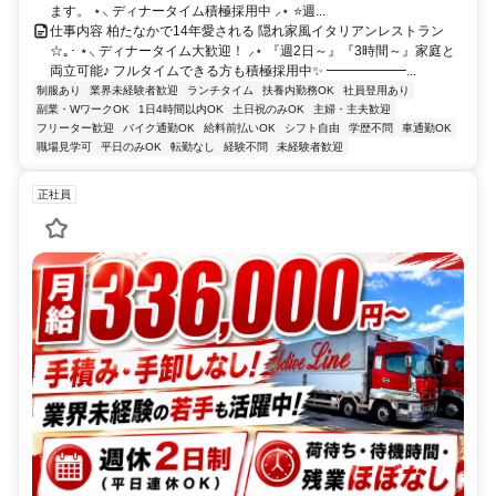
ます。 ⋆⸜ ディナータイム積極採用中 ⸝⋆ ⭐週...
仕事内容 柏たなかで14年愛される 隠れ家風イタリアンレストラン
☆｡･ ⋆⸜ ディナータイム大歓迎！ ⸝⋆ 『週2日～』『3時間～』家庭と
両立可能♪ フルタイムできる方も積極採用中✨ ━━━━━━...
制服あり
業界未経験者歓迎
ランチタイム
扶養内勤務OK
社員登用あり
副業・WワークOK
1日4時間以内OK
土日祝のみOK
主婦・主夫歓迎
フリーター歓迎
バイク通勤OK
給料前払いOK
シフト自由
学歴不問
車通勤OK
職場見学可
平日のみOK
転勤なし
経験不問
未経験者歓迎
正社員