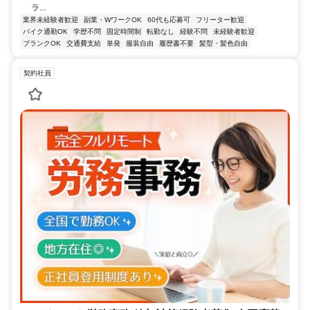
ラ...
業界未経験者歓迎
副業・WワークOK
60代も応募可
フリーター歓迎
バイク通勤OK
学歴不問
固定時間制
転勤なし
経験不問
未経験者歓迎
ブランクOK
交通費支給
単発
服装自由
履歴書不要
髪型・髪色自由
契約社員