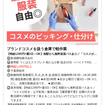
ブランドコスメを扱う倉庫で軽作業
【時給1290円×週3日～OK】柏駅から無料送迎バスあり／「コスメが好
き」な方歓迎／服装自由
新成梱包株式会社
最寄駅 つくばエクスプレス 柏たなか駅 徒歩15分 ⇒バイクで4分、自
転車で6分！ 東武アーバンパークライン 柏駅 その他24分 ⇒バイクで
時給1,290円以上
19分・自転車で24分 つくばエクスプレス 流山おおたかの森駅 その他
千葉県柏市
17分 ⇒バイクで17分
勤務時間 勤務曜日 月,火,水,木,金,祝祭日 勤務時間 09:30～18:30 (8時
間) 最低勤務日数 週3日 ★休憩1時間 ★好きな曜日で週3日～OK ※た
だし、水曜日勤務必須です。 ★週5日勤...
基本情報 【時給1290円×週3日～OK】柏駅から無料送迎バスあり／
「コスメが好き」な方歓迎／服装自由 【履歴書不要】近隣の方が多
数活躍中の職場です！覚えることも少ないのでどなたでもスグに活躍
できます...
業界未経験者歓迎
主婦・主夫歓迎
長期
フリーター歓迎
社会保険あり
学歴不問