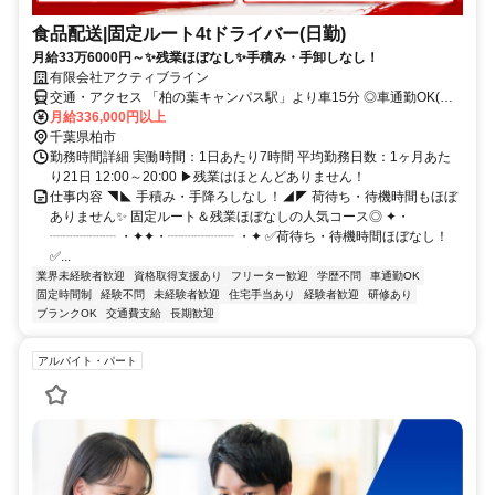
食品配送|固定ルート4tドライバー(日勤)
月給33万6000円～✨残業ほぼなし✨手積み・手卸しなし！
有限会社アクティブライン
交通・アクセス 「柏の葉キャンパス駅」より車15分 ◎車通勤OK(駐
車場完備)
月給336,000円以上
千葉県柏市
勤務時間詳細 実働時間：1日あたり7時間 平均勤務日数：1ヶ月あた
り21日 12:00～20:00 ▶残業はほとんどありません！
仕事内容 ◥◣ 手積み・手降ろしなし！◢◤ 荷待ち・待機時間もほぼ
ありません✨ 固定ルート＆残業ほぼなしの人気コース◎ ✦・
┈┈┈┈┈ ・✦✦・┈┈┈┈┈ ・✦ ✅荷待ち・待機時間ほぼなし！
✅...
業界未経験者歓迎
資格取得支援あり
フリーター歓迎
学歴不問
車通勤OK
固定時間制
経験不問
未経験者歓迎
住宅手当あり
経験者歓迎
研修あり
ブランクOK
交通費支給
長期歓迎
アルバイト・パート