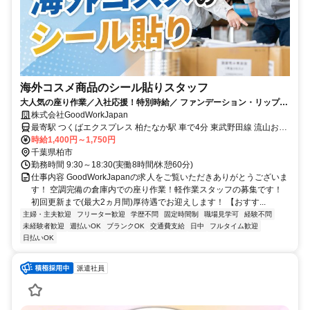
海外コスメ商品のシール貼りスタッフ
大人気の座り作業／入社応援！特別時給／ ファンデーション・リップ商
品のラベルシール貼り／空調完備
株式会社GoodWorkJapan
最寄駅 つくばエクスプレス 柏たなか駅 車で4分 東武野田線 流山おお
たかの森駅 車で15分 JR常磐線(上野～取手) 柏駅 車で20分
時給1,400円～1,750円
千葉県柏市
勤務時間 9:30～18:30(実働8時間/休憩60分)
仕事内容 GoodWorkJapanの求人をご覧いただきありがとうございま
す！ 空調完備の倉庫内での座り作業！軽作業スタッフの募集です！
初回更新まで(最大2ヵ月間)厚待遇でお迎えします！ 【おすす...
主婦・主夫歓迎
フリーター歓迎
学歴不問
固定時間制
職場見学可
経験不問
未経験者歓迎
週払いOK
ブランクOK
交通費支給
日中
フルタイム歓迎
日払いOK
派遣社員