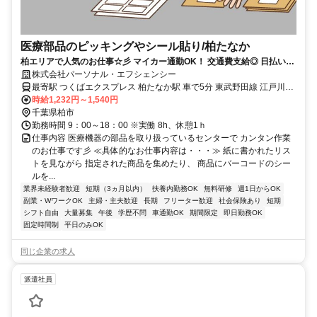
医療部品のピッキングやシール貼り/柏たなか
柏エリアで人気のお仕事☆彡 マイカー通勤OK！ 交通費支給◎ 日払い
OK！ 希望シフトで働きやすい♪
株式会社パーソナル・エフシェンシー
最寄駅 つくばエクスプレス 柏たなか駅 車で5分 東武野田線 江戸川台
駅 車で10分 つくばエクスプレス 柏の葉キャンパス駅 車で10分 JR常
時給1,232円～1,540円
磐線(上野～取手) 柏駅 車で20分 最寄駅備考 【ご応募】 面接はお家で
千葉県柏市
できるＷＥＢ面接がオススメです。 お気軽にお電話ください
勤務時間 9：00～18：00 ※実働 8h、休憩1ｈ
仕事内容 医療機器の部品を取り扱っているセンターで カンタン作業
のお仕事です彡 ≪具体的なお仕事内容は・・・≫ 紙に書かれたリス
トを見ながら 指定された商品を集めたり、 商品にバーコードのシー
ルを...
業界未経験者歓迎
短期（3ヵ月以内）
扶養内勤務OK
無料研修
週1日からOK
副業・WワークOK
主婦・主夫歓迎
長期
フリーター歓迎
社会保険あり
短期
シフト自由
大量募集
午後
学歴不問
車通勤OK
期間限定
即日勤務OK
固定時間制
平日のみOK
同じ企業の求人
派遣社員