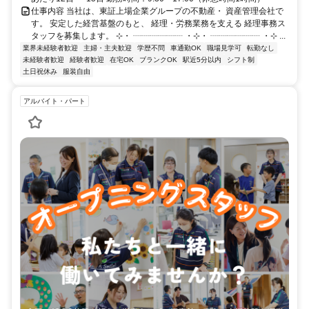
仕事内容 当社は、東証上場企業グループの不動産・ 資産管理会社で
す。 安定した経営基盤のもと、 経理・労務業務を支える 経理事務ス
タッフを募集します。 ⊹・ ┈┈┈┈┈┈ ・⊹・ ┈┈┈┈┈┈ ・⊹ ...
業界未経験者歓迎
主婦・主夫歓迎
学歴不問
車通勤OK
職場見学可
転勤なし
未経験者歓迎
経験者歓迎
在宅OK
ブランクOK
駅近5分以内
シフト制
土日祝休み
服装自由
アルバイト・パート