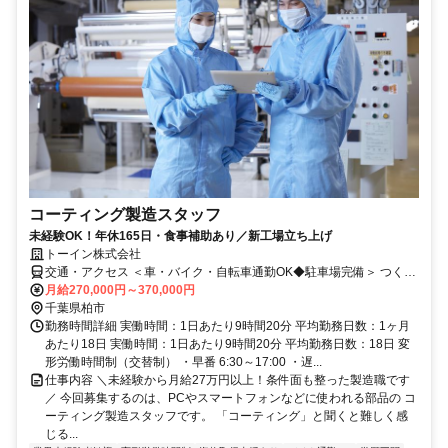
コーティング製造スタッフ
未経験OK！年休165日・食事補助あり／新工場立ち上げ
トーイン株式会社
交通・アクセス ＜車・バイク・自転車通勤OK◆駐車場完備＞ つくば
エクスプレス「柏の葉キャンパス駅」からバス10分
月給270,000円～370,000円
千葉県柏市
勤務時間詳細 実働時間：1日あたり9時間20分 平均勤務日数：1ヶ月
あたり18日 実働時間：1日あたり9時間20分 平均勤務日数：18日 変
形労働時間制（交替制） ・早番 6:30～17:00 ・遅...
仕事内容 ＼未経験から月給27万円以上！条件面も整った製造職です
／ 今回募集するのは、PCやスマートフォンなどに使われる部品の コ
ーティング製造スタッフです。 「コーティング」と聞くと難しく感
じる...