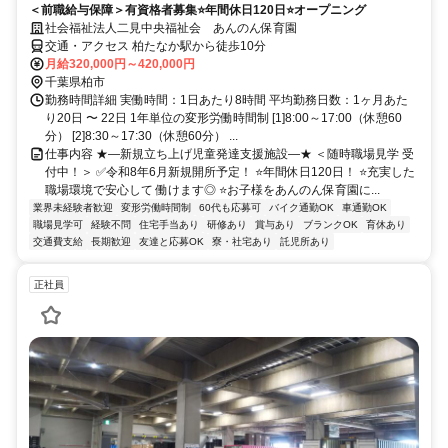
＜前職給与保障＞有資格者募集⭐年間休日120日⭐オープニング
社会福祉法人二見中央福祉会 あんのん保育園
交通・アクセス 柏たなか駅から徒歩10分
月給320,000円～420,000円
千葉県柏市
勤務時間詳細 実働時間：1日あたり8時間 平均勤務日数：1ヶ月あた
り20日 〜 22日 1年単位の変形労働時間制 [1]8:00～17:00（休憩60
分） [2]8:30～17:30（休憩60分） ...
仕事内容 ★―新規立ち上げ児童発達支援施設―★ ＜随時職場見学 受
付中！＞ ✅令和8年6月新規開所予定！ ⭐年間休日120日！ ⭐充実した
職場環境で安心して 働けます◎ ⭐お子様をあんのん保育園に...
業界未経験者歓迎
変形労働時間制
60代も応募可
バイク通勤OK
車通勤OK
職場見学可
経験不問
住宅手当あり
研修あり
賞与あり
ブランクOK
育休あり
交通費支給
長期歓迎
友達と応募OK
寮・社宅あり
託児所あり
正社員