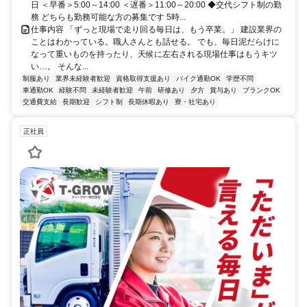
日 ＜早番＞5:00～14:00 ＜遅番＞11:00～20:00 ◆交代シフト制の勤
務 どちらも勤務可能な方の募集です 5時...
仕事内容 「ずっと現場で走り回る毎日は、もう卒業。」 建設業界の
ことはわかっている。職人さんとも話せる。 でも、毎日泥だらけに
なって重いものを持ったり、天候に左右される現場仕事はもうキツ
い…。 そんな...
制服あり
業界未経験者歓迎
資格取得支援あり
バイク通勤OK
学歴不問
車通勤OK
経験不問
未経験者歓迎
午前
研修あり
夕方
賞与あり
ブランクOK
交通費支給
長期歓迎
シフト制
長期休暇あり
寮・社宅あり
正社員