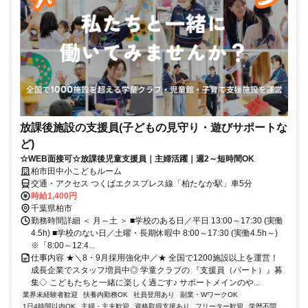
放課後施設の支援員(子どもの見守り・遊びサポートな
ど)
☆WEB面接可☆放課後児童支援員｜主婦活躍｜週2～短時間OK
柏市田中小こどもルーム
交通・アクセス つくばエクスプレス線「柏たなか駅」車5分
時給1,400円
千葉県柏市
勤務時間詳細 ＜ 月～土 ＞ ■学校のある日／平日 13:00～17:30 (実働
4.5h) ■学校のない日／土曜・長期休暇中 8:00～17:30 (実働4.5h～)
※「8:00～12:4...
仕事内容 ★＼8・9月採用強化中／★ 全国で1200施設以上を運営！
成長企業でスタッフ増員中◎ 学童クラブの 『支援員（パート）』募
集◇ こどもたちと一緒に楽しく過ごす♪ サポートメインのや...
業界未経験者歓迎
扶養内勤務OK
社員登用あり
副業・WワークOK
1日4時間以内OK
主婦・主夫歓迎
資格取得支援あり
フリーター歓迎
学歴不問