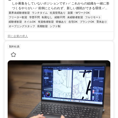
しか募集をしていないポジションです♪ ✅ これからの組織を一緒に形
づくるやりがい ✅ 前例にとらわれず、新しい挑戦ができる環境 ✅...
業界未経験者歓迎
ランチタイム
社員登用あり
副業・WワークOK
フリーター歓迎
学歴不問
転勤なし
経験不問
未経験者歓迎
フルリモート
経験者歓迎
ネイルOK
有資格者歓迎
研修あり
在宅OK
ブランクOK
育休あり
オープニングスタッフ
長期歓迎
シフト制
同じ企業の求人
契約社員