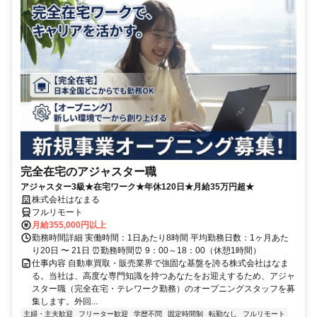
完全在宅のアジャスター職
アジャスター3級★在宅ワーク★年休120日★月給35万円超★
株式会社はなまる
フルリモート
月給355,000円以上
勤務時間詳細 実働時間：1日あたり8時間 平均勤務日数：1ヶ月あた
り20日 〜 21日 ⏰勤務時間⏰ 9：00～18：00（休憩1時間）
仕事内容 自動車買取・販売業界で強固な基盤を誇る株式会社はなま
る。当社は、高度な専門知識を持つあなたをお迎えするため、アジャ
スター職（完全在宅・テレワーク勤務）のオープニングスタッフを募
集します。外回...
主婦・主夫歓迎
フリーター歓迎
学歴不問
固定時間制
転勤なし
フルリモート