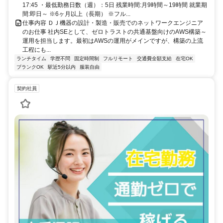
17:45 ・最低勤務日数（週）：5日 残業時間:月9時間～19時間 就業期
間:即日～ ※6ヶ月以上（長期） ※フル...
仕事内容 ＤＪ機器の設計・製造・販売でのネットワークエンジニア
のお仕事 社内SEとして、ゼロトラストの共通基盤向けのAWS構築～
運用を担当します。最初はAWSの運用がメインですが、構築の上流
工程にも...
ランチタイム
学歴不問
固定時間制
フルリモート
交通費全額支給
在宅OK
ブランクOK
駅近5分以内
服装自由
契約社員