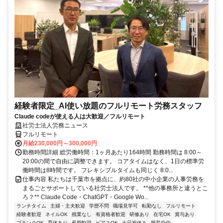
経験者限定_AI使い放題のフルリモート労務スタッフ
Claude codeが使える人は大歓迎／フルリモート
社労士法人労務ニュース
フルリモート
月給230,000円～300,000円
勤務時間詳細 総労働時間：1ヶ月あたり164時間 勤務時間は 8:00～
20:00の間で自由に調整できます。 コアタイムはなく、1日の標準労
働時間は8時間です。 フレキシブルタイムも同じく 8:0...
仕事内容 私たちは千葉市を拠点に、約80社の中小企業の人事労務を
まるごとサポートしている社労士法人です。 **他の事務所と違うとこ
ろ？** Claude Code・ChatGPT・Google Wo...
ランチタイム
主婦・主夫歓迎
学歴不問
職場見学可
転勤なし
フルリモート
経験者歓迎
ネイルOK
残業なし
有資格者歓迎
研修あり
在宅OK
賞与あり
ブランクOK
育休あり
長期歓迎
ピアスOK
土日祝休み
服装自由