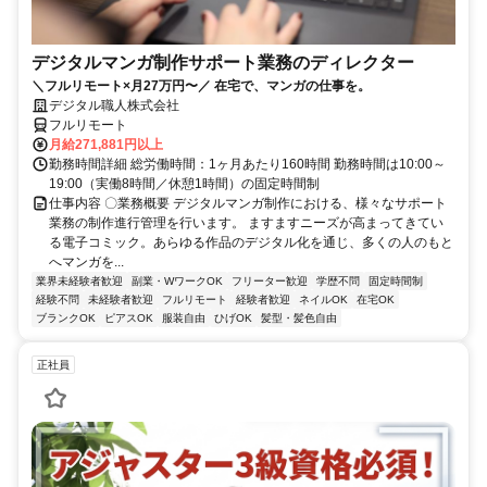
デジタルマンガ制作サポート業務のディレクター
＼フルリモート×月27万円〜／ 在宅で、マンガの仕事を。
デジタル職人株式会社
フルリモート
月給271,881円以上
勤務時間詳細 総労働時間：1ヶ月あたり160時間 勤務時間は10:00～
19:00（実働8時間／休憩1時間）の固定時間制
仕事内容 〇業務概要 デジタルマンガ制作における、様々なサポート
業務の制作進行管理を行います。 ますますニーズが高まってきてい
る電子コミック。あらゆる作品のデジタル化を通じ、多くの人のもと
へマンガを...
業界未経験者歓迎
副業・WワークOK
フリーター歓迎
学歴不問
固定時間制
経験不問
未経験者歓迎
フルリモート
経験者歓迎
ネイルOK
在宅OK
ブランクOK
ピアスOK
服装自由
ひげOK
髪型・髪色自由
正社員