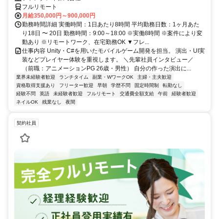
フルリモート
月給350,000円～900,000円
勤務時間詳細 実働時間：1日あたり8時間 平均勤務日数：1ヶ月あた
り18日 〜 20日 勤務時間：9:00～18:00 ※実働8時間 ※案件により変
動あり ※リモートワーク、在宅勤務OK ▼フレ...
仕事内容 Unity・C#を用いたモバイルゲーム開発を担当。 演出・UI実
装などプレイヤー体験を重視します。 ＼先輩社員インタビュー／
（前職：アニメーションPG 26歳・男性） 自分の作った演出に...
業界未経験者歓迎
ランチタイム
副業・WワークOK
主婦・主夫歓迎
資格取得支援あり
フリーター歓迎
早朝
学歴不問
固定時間制
転勤なし
経験不問
英語
未経験者歓迎
フルリモート
交通費全額支給
午前
経験者歓迎
ネイルOK
残業なし
夜間
契約社員