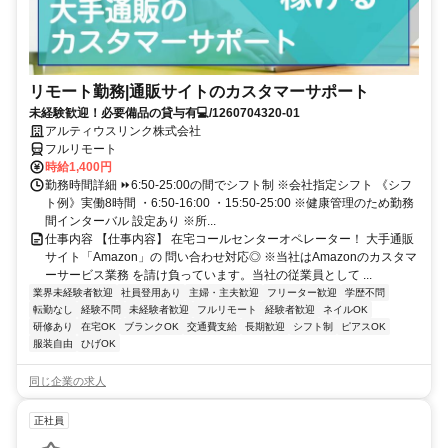
リモート勤務|通販サイトのカスタマーサポート
未経験歓迎！必要備品の貸与有💻/1260704320-01
アルティウスリンク株式会社
フルリモート
時給1,400円
勤務時間詳細 ⏩6:50-25:00の間でシフト制 ※会社指定シフト 《シフ
ト例》実働8時間 ・6:50-16:00 ・15:50-25:00 ※健康管理のため勤務
間インターバル 設定あり ※所...
仕事内容 【仕事内容】 在宅コールセンターオペレーター！ 大手通販
サイト「Amazon」の 問い合わせ対応◎ ※当社はAmazonのカスタマ
ーサービス業務 を請け負っています。当社の従業員として ...
業界未経験者歓迎
社員登用あり
主婦・主夫歓迎
フリーター歓迎
学歴不問
転勤なし
経験不問
未経験者歓迎
フルリモート
経験者歓迎
ネイルOK
研修あり
在宅OK
ブランクOK
交通費支給
長期歓迎
シフト制
ピアスOK
服装自由
ひげOK
同じ企業の求人
正社員