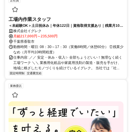
正社員
工場内作業スタッフ
＜未経験OK＞土日祝休み｜年休122日｜資格取得支援あり｜残業月10h
程度
株式会社イグレク
月給217,000円～235,500円
千葉県香取市
勤務時間・曜日: 08：30～17：30（実働8時間／休憩60分） ⏰残業少
なめ（月平均10時間程度）
仕事内容: ／／ 安定・休み・収入✨ 全部ちょうどいい！無理なく続く
工場ワーク ＼＼ 業務用化粧品や家庭用洗剤の製造・販売を手がけ、
地域に根ざしたモノづくりを続けているイグレク。 当社では「社...
固定時間制
交通費支給
業務委託