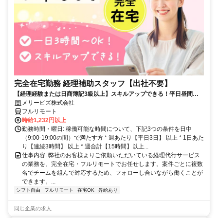
完全在宅勤務 経理補助スタッフ【出社不要】
【経理経験または日商簿記3級以上】スキルアップできる！平日昼間３h
～。完全在宅で育児・介護中の方も大歓迎♪
メリービズ株式会社
フルリモート
時給1,232円以上
勤務時間・曜日: 稼働可能な時間について、下記3つの条件を日中
（9:00-19:00の間）で満たす方 * 週あたり【平日3日】 以上 * 1日あた
り【連続3時間】 以上 * 週合計【15時間】以上...
仕事内容: 弊社のお客様よりご依頼いただいている経理代行サービス
の業務を、完全在宅・フルリモートでお任せします。案件ごとに複数
名でチームを組んで対応するため、フォローし合いながら働くことが
できます。...
シフト自由
フルリモート
在宅OK
昇給あり
同じ企業の求人