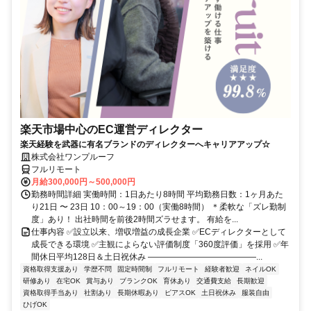
楽天市場中心のEC運営ディレクター
楽天経験を武器に有名ブランドのディレクターへキャリアアップ☆
株式会社ワンプルーフ
フルリモート
月給300,000円～500,000円
勤務時間詳細 実働時間：1日あたり8時間 平均勤務日数：1ヶ月あた
り21日 〜 23日 10：00～19：00（実働8時間） ＊柔軟な「ズレ勤制
度」あり！ 出社時間を前後2時間ズラせます。 有給を...
仕事内容 ✅設立以来、増収増益の成長企業 ✅ECディレクターとして
成長できる環境 ✅主観によらない評価制度「360度評価」を採用 ✅年
間休日平均128日＆土日祝休み ―――――――――――――...
資格取得支援あり
学歴不問
固定時間制
フルリモート
経験者歓迎
ネイルOK
研修あり
在宅OK
賞与あり
ブランクOK
育休あり
交通費支給
長期歓迎
資格取得手当あり
社割あり
長期休暇あり
ピアスOK
土日祝休み
服装自由
ひげOK