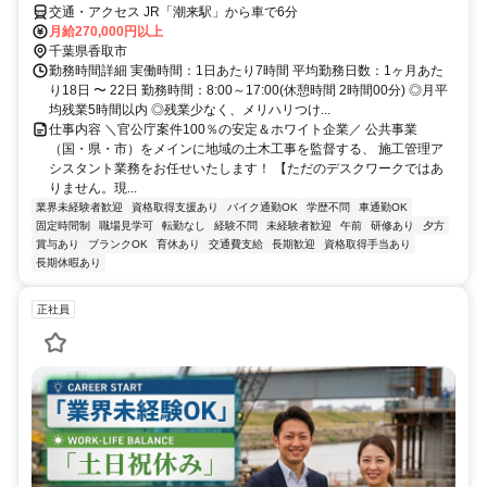
交通・アクセス JR「潮来駅」から車で6分
月給270,000円以上
千葉県香取市
勤務時間詳細 実働時間：1日あたり7時間 平均勤務日数：1ヶ月あた
り18日 〜 22日 勤務時間：8:00～17:00(休憩時間 2時間00分) ◎月平
均残業5時間以内 ◎残業少なく、メリハリつけ...
仕事内容 ＼官公庁案件100％の安定＆ホワイト企業／ 公共事業
（国・県・市）をメインに地域の土木工事を監督する、 施工管理ア
シスタント業務をお任せいたします！ 【ただのデスクワークではあ
りません。現...
業界未経験者歓迎
資格取得支援あり
バイク通勤OK
学歴不問
車通勤OK
固定時間制
職場見学可
転勤なし
経験不問
未経験者歓迎
午前
研修あり
夕方
賞与あり
ブランクOK
育休あり
交通費支給
長期歓迎
資格取得手当あり
長期休暇あり
正社員