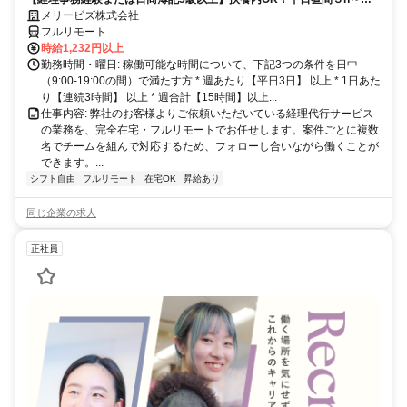
完全在宅で育児・介護中の方も大歓迎♪
メリービズ株式会社
フルリモート
時給1,232円以上
勤務時間・曜日: 稼働可能な時間について、下記3つの条件を日中
（9:00-19:00の間）で満たす方 * 週あたり【平日3日】 以上 * 1日あた
り【連続3時間】 以上 * 週合計【15時間】以上...
仕事内容: 弊社のお客様よりご依頼いただいている経理代行サービス
の業務を、完全在宅・フルリモートでお任せします。案件ごとに複数
名でチームを組んで対応するため、フォローし合いながら働くことが
できます。...
シフト自由
フルリモート
在宅OK
昇給あり
同じ企業の求人
正社員