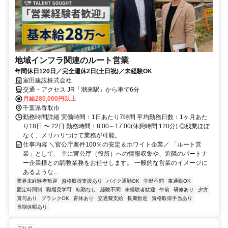
地域インフラ関連のルート営業
年間休日120日／完全週休2日(土日祝)／未経験OK
室田建設株式会社
交通・アクセス JR「潮来駅」から車で6分
月給280,000円以上
千葉県香取市
勤務時間詳細 実働時間：1日あたり7時間 平均勤務日数：1ヶ月あた
り18日 〜 22日 勤務時間：8:00～17:00(休憩時間 120分) ◎残業ほぼ
なく、メリハリつけて業務が可能。
仕事内容 ＼官公庁案件100％の安定＆ホワイト企業／ 「ルート営
業」として、 主に官公庁（役所）への情報収集や、近隣のパートナ
ー企業様との調整業務をお任せします。 一般的な営業のイメージに
あるような...
業界未経験者歓迎
資格取得支援あり
バイク通勤OK
学歴不問
車通勤OK
固定時間制
職場見学可
転勤なし
経験不問
未経験者歓迎
午前
研修あり
夕方
賞与あり
ブランクOK
育休あり
交通費支給
長期歓迎
資格取得手当あり
長期休暇あり