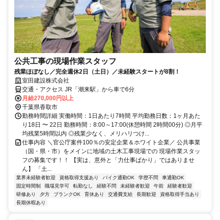
公共工事の現場作業スタッフ
残業ほぼなし／完全週休2日（土日）／未経験スタートが8割！
室田建設株式会社
交通・アクセス JR「潮来駅」から車で6分
月給270,000円以上
千葉県香取市
勤務時間詳細 実働時間：1日あたり7時間 平均勤務日数：1ヶ月あた
り18日 〜 22日 勤務時間：8:00～17:00(休憩時間 2時間00分) ◎月平
均残業5時間以内 ◎残業少なく、メリハリつけ...
仕事内容 ＼官公庁案件100％の安定企業＆ホワイト企業／ 公共事業
（国・県・市）をメインに地域の土木工事現場での 現場作業スタッ
フの募集です！！ 【実は、意外と「力仕事ばかり」ではありませ
ん】 「土...
業界未経験者歓迎
資格取得支援あり
バイク通勤OK
学歴不問
車通勤OK
固定時間制
職場見学可
転勤なし
経験不問
未経験者歓迎
午前
経験者歓迎
研修あり
夕方
ブランクOK
育休あり
交通費支給
長期歓迎
資格取得手当あり
長期休暇あり