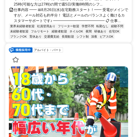
25時(可能な方は27時)の間で週5日/実働8時間のシフ...
仕事内容 ━━ 📅8月26日(水)在宅勤務スタート！━━ 受電がメインで
すが、メール対応も約半分！ 電話とメールのバランスよく働けるカ
スタマーサポートです♪ ━━━━━━━━━━━━━━ 📋 仕事...
業界未経験者歓迎
社員登用あり
フリーター歓迎
学歴不問
転勤なし
経験不問
未経験者歓迎
フルリモート
経験者歓迎
ネイルOK
夜間
研修あり
在宅OK
ブランクOK
育休あり
交通費支給
長期歓迎
シフト制
深夜
ピアスOK
アルバイト・パート