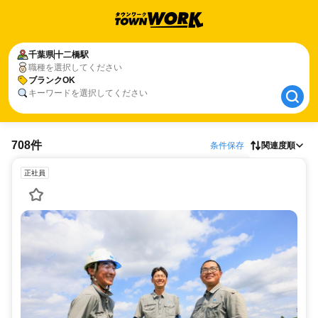
千葉県
千葉県
十二橋駅
十二橋駅
職種を選択してください
ブランクOK
ブランクOK
キーワードを選択してください
708件
条件保存
関連度順
正社員