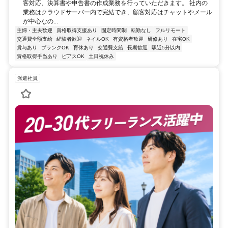
客対応、決算書や申告書の作成業務を行っていただきます。 社内の
業務はクラウドサーバー内で完結でき、顧客対応はチャットやメール
が中心なの...
主婦・主夫歓迎
資格取得支援あり
固定時間制
転勤なし
フルリモート
交通費全額支給
経験者歓迎
ネイルOK
有資格者歓迎
研修あり
在宅OK
賞与あり
ブランクOK
育休あり
交通費支給
長期歓迎
駅近5分以内
資格取得手当あり
ピアスOK
土日祝休み
派遣社員