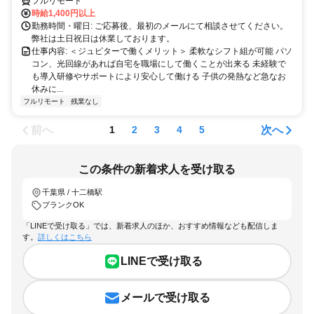
フルリモート
時給1,400円以上
勤務時間・曜日: ご応募後、最初のメールにて相談させてください。
弊社は土日祝日は休業しております。
仕事内容: ＜ジュピターで働くメリット＞ 柔軟なシフト組が可能 パソ
コン、光回線があれば自宅を職場にして働くことが出来る 未経験で
も導入研修やサポートにより安心して働ける 子供の発熱など急なお
休みに...
フルリモート
残業なし
前へ
次へ
1
2
3
4
5
この条件の新着求人を受け取る
千葉県 / 十二橋駅
ブランクOK
「LINEで受け取る」では、新着求人のほか、おすすめ情報なども配信しま
す。
詳しくはこちら
LINEで受け取る
メールで受け取る