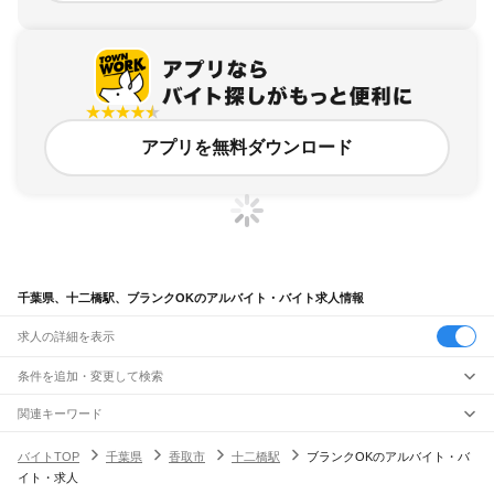
アプリを無料ダウンロード
千葉県、十二橋駅、ブランクOKのアルバイト・バイト求人情報
求人の詳細を表示
条件を追加・変更して検索
市区町村を追加・変更
関連キーワード
完全在宅ワーク 全国
シール貼り 在宅
現在地周辺
ガチャガチャ
犬カフェ
千葉県
駅を追加・変更
バイトTOP
千葉県
香取市
十二橋駅
ブランクOKのアルバイト・バ
千葉県
すべて
イト・求人
千葉市
すべて
職種を追加・変更
JR武蔵野線