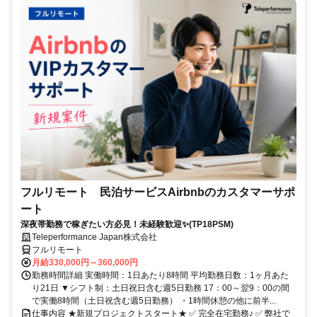
フルリモート 民泊サービスAirbnbのカスタマーサポ
ート
深夜帯勤務で稼ぎたい方必見！未経験歓迎✨(TP18PSM)
Teleperformance Japan株式会社
フルリモート
月給330,000円～360,000円
勤務時間詳細 実働時間：1日あたり8時間 平均勤務日数：1ヶ月あた
り21日 ▼シフト制：土日祝日含む週5日勤務 17：00～翌9：00の間
で実働8時間（土日祝含む週5日勤務） ・1時間休憩の他に前半...
仕事内容 ★新規プロジェクトスタート★ ✅ 完全在宅勤務♪ ✅ 弊社で