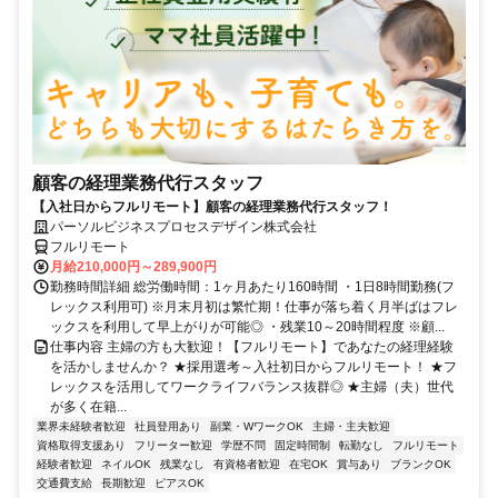
顧客の経理業務代行スタッフ
【入社日からフルリモート】顧客の経理業務代行スタッフ！
パーソルビジネスプロセスデザイン株式会社
フルリモート
月給210,000円～289,900円
勤務時間詳細 総労働時間：1ヶ月あたり160時間 ・1日8時間勤務(フ
レックス利用可) ※月末月初は繁忙期！仕事が落ち着く月半ばはフレ
ックスを利用して早上がりが可能◎ ・残業10～20時間程度 ※顧...
仕事内容 主婦の方も大歓迎！【フルリモート】であなたの経理経験
を活かしませんか？ ★採用選考～入社初日からフルリモート！ ★フ
レックスを活用してワークライフバランス抜群◎ ★主婦（夫）世代
が多く在籍...
業界未経験者歓迎
社員登用あり
副業・WワークOK
主婦・主夫歓迎
資格取得支援あり
フリーター歓迎
学歴不問
固定時間制
転勤なし
フルリモート
経験者歓迎
ネイルOK
残業なし
有資格者歓迎
在宅OK
賞与あり
ブランクOK
交通費支給
長期歓迎
ピアスOK