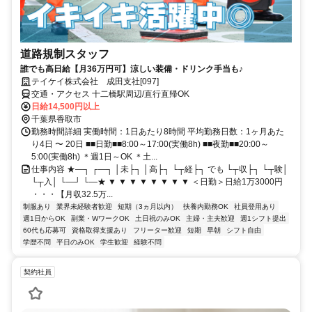
道路規制スタッフ
誰でも高日給【月36万円可】涼しい装備・ドリンク手当も♪
テイケイ株式会社 成田支社[097]
交通・アクセス 十二橋駅周辺/直行直帰OK
日給14,500円以上
千葉県香取市
勤務時間詳細 実働時間：1日あたり8時間 平均勤務日数：1ヶ月あた
り4日 〜 20日 ■■日勤■■8:00～17:00(実働8h) ■■夜勤■■20:00～
5:00(実働8h) ＊週1日～OK ＊土...
仕事内容 ★―┐ ┌―┐ │未├┐ │高├┐ └┬経├┐ でも └┬収├┐ └┬験│
└┬入│ └―┘ └―★ ▼ ▼ ▼ ▼ ▼ ▼ ▼ ▼ ＜日勤＞日給1万3000円
・・・【月収32.5万...
制服あり
業界未経験者歓迎
短期（3ヵ月以内）
扶養内勤務OK
社員登用あり
週1日からOK
副業・WワークOK
土日祝のみOK
主婦・主夫歓迎
週1シフト提出
60代も応募可
資格取得支援あり
フリーター歓迎
短期
早朝
シフト自由
学歴不問
平日のみOK
学生歓迎
経験不問
契約社員