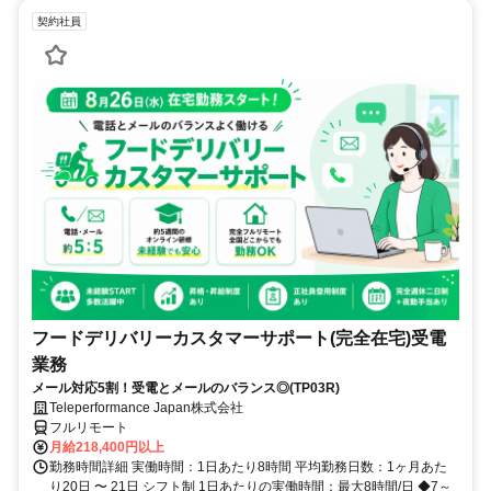
契約社員
フードデリバリーカスタマーサポート(完全在宅)受電
業務
メール対応5割！受電とメールのバランス◎(TP03R)
Teleperformance Japan株式会社
フルリモート
月給218,400円以上
勤務時間詳細 実働時間：1日あたり8時間 平均勤務日数：1ヶ月あた
り20日 〜 21日 シフト制 1日あたりの実働時間：最大8時間/日 ◆7～