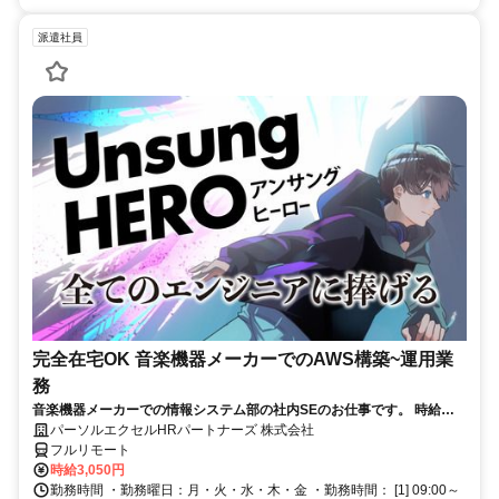
派遣社員
完全在宅OK 音楽機器メーカーでのAWS構築~運用業
務
音楽機器メーカーでの情報システム部の社内SEのお仕事です。 時給
3050円！基本はフル在宅が可能です！ （状況によって出社有り） AWS
パーソルエクセルHRパートナーズ 株式会社
構築の上流工程にも携われます！ご本人負担が約4割でとってもお得な
フルリモート
パナソニック健保に加入頂けます！
時給3,050円
勤務時間 ・勤務曜日：月・火・水・木・金 ・勤務時間： [1] 09:00～