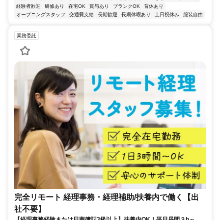
経験者歓迎
研修あり
在宅OK
賞与あり
ブランクOK
育休あり
オープニングスタッフ
交通費支給
長期歓迎
長期休暇あり
土日祝休み
服装自由
業務委託
完全リモート 経理事務・経理補助/扶養内で働く【出
社不要】
【経理事務経験または日商簿記3級以上】扶養内OK！平日昼間３h～。