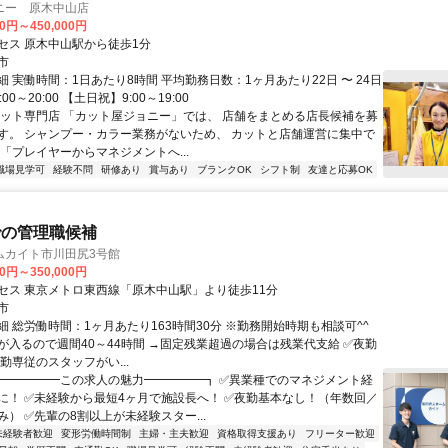
ニー 原木中山店
00円～450,000円
セス 原木中山駅から徒歩1分
市
 実働時間：1日あたり8時間 平均勤務日数：1ヶ月あたり22日 〜 24日
00～20:00 【土日祝】9:00～19:00
カット専門店 「カット屋ジョニー」では、 店舗をまとめる店長候補を募
す。 シャンプー・カラー業務がないため、 カットと店舗運営に集中で
「プレイヤーからマネジメントへ...
職場見学可
経験不問
研修あり
賞与あり
ブランクOK
シフト制
友達と応募OK
での管理職候補
ムカイト市川田尻3号館
00円～350,000円
セス 東京メトロ東西線「原木中山駅」より徒歩11分
市
細 総労働時間：1ヶ月あたり163時間30分 ※勤務開始時期も相談可^^
が入るので週間40～44時間 →固定残業超過の場合は残業代支給 ✅夜勤
勤専従のスタッフがい...
┏━━━━━この求人の魅力━━━━━┓ ✅異業種でのマネジメント経
に！ ✅未経験から最短4ヶ月で施設長へ！ ✅夜勤基本なし！（年数回／
） ✅先輩の8割以上が未経験スター...
未経験者歓迎
変形労働時間制
主婦・主夫歓迎
資格取得支援あり
フリーター歓迎