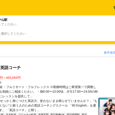
中山駅
してください
を選択してください
条件保
な英語コーチ
0円～405,000円
ト
細 ・フルリモート・フルフレックス ※勤務時間はご希望第一で調整し
気軽にご相談ください。 ・朝6:00〜10:00頃、夕方17:00〜24:00の時
レッスンを提供して...
「せっかく身につけた英語力、使わないまま眠らせていませんか？」 “も
ない”と願う人のための英語コーチングスクール 「90 English」を運
。 「英語コーチ」と聞く...
主婦・主夫歓迎
フリーター歓迎
学歴不問
即日勤務OK
固定時間制
英語