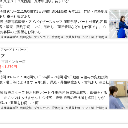
ス 東京メトロ東西線「原木中山駅」徒歩15分
市
間 9:40～21:10の間で1日8時間 週5日勤務 ★年1回、昇給・昇格制度
あり ※当社規定あり
職種 携帯電話販売・アドバイザースタッフ 雇用形態 パート 仕事内容 携
客・販売、契約手続、レジ、品出し、商品管理などのお仕事です。 ◇
お客様のご要望をお伺いし...
未経験者歓迎
制服貸与
ブランクOK
育休あり
交通費支給
シフト制
社割あり
アルバイト・パート
ッフ
 市川インター店
円～1,370円
市
間 9:40～21:10の間で1日6時間～7時間 週5日勤務 ★給与の変動は勤
数・曜日等によります ★年1回、昇給・昇格制度あり・賞与あり ※当社
職種 販売スタッフ 雇用形態 パート 仕事内容 家電製品接客、販売をする
。 ※ノルマはありません！ ◇接客・販売 担当の売り場を巡回しなが
様のご要望をお伺い ・商...
未経験者歓迎
制服貸与
ブランクOK
育休あり
交通費支給
シフト制
社割あり