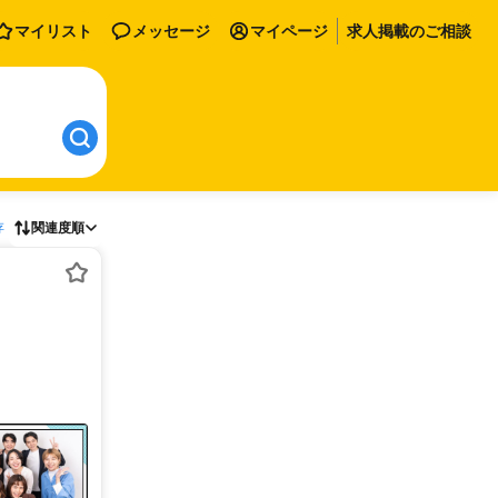
マイリスト
メッセージ
マイページ
求人掲載のご相談
存
関連度順