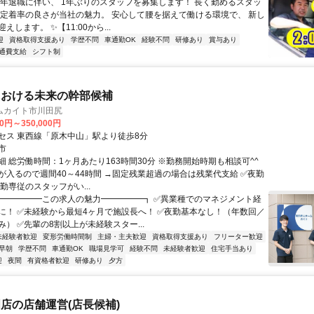
定年退職に伴い、 1年ぶりのスタッフを募集します！ 長く勤めるスタッ
 定着率の良さが当社の魅力。 安心して腰を据えて働ける環境で、 新し
えします。 ✨【11:00から...
迎
資格取得支援あり
学歴不問
車通勤OK
経験不問
研修あり
賞与あり
通費支給
シフト制
における未来の幹部候補
ムカイト市川田尻
00円～350,000円
セス 東西線「原木中山」駅より徒歩8分
市
細 総労働時間：1ヶ月あたり163時間30分 ※勤務開始時期も相談可^^
が入るので週間40～44時間 →固定残業超過の場合は残業代支給 ✅夜勤
勤専従のスタッフがい...
┏━━━━━この求人の魅力━━━━━┓ ✅異業種でのマネジメント経
に！ ✅未経験から最短4ヶ月で施設長へ！ ✅夜勤基本なし！（年数回／
） ✅先輩の8割以上が未経験スター...
未経験者歓迎
変形労働時間制
主婦・主夫歓迎
資格取得支援あり
フリーター歓迎
早朝
学歴不問
車通勤OK
職場見学可
経験不問
未経験者歓迎
住宅手当あり
迎
夜間
有資格者歓迎
研修あり
夕方
店の店舗運営(店長候補)