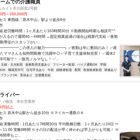
ホームでの介護職員
ムカイト市川田尻2号館
00円～350,000円
セス 東西線「原木中山」駅より徒歩8分
市
細 総労働時間：1ヶ月あたり163時間30分 ※勤務開始時期も相談可^^
が入るので週間40～44時間 →固定残業超過の場合は残業代支給 ✅夜勤
勤専従のスタッフがい...
┏━━━━━この求人の魅力━━━━━┓ ✅夜勤は年に数回のみ！ ✅産
経たママさんも短時間勤務で活躍中◎ ✅子育て支援体制充実！ ✅週休2
可能で！ ✅販売ノルマなし！ ✅...
主婦・主夫歓迎
資格取得支援あり
フリーター歓迎
バイク通勤OK
早朝
OK
職場見学可
住宅手当あり
午前
経験者歓迎
夜間
有資格者歓迎
研修あり
ブランクOK
育休あり
交通費支給
ドライバー
ティ物流 本社営業所
00円以上
セス 原木中山駅から徒歩10分 ※マイカー通勤ＯＫ
市
細 実働時間：1日あたり7時間30分 平均勤務日数：1ヶ月あたり24日 〜
:00～11:00 実働8時間 ※その日の配送が早く終われば早上がりも可能！ ※
間帯もご...