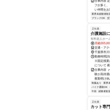
仕事内容 
フが多く、
い仲間をお迎
業界未経験者歓
ブランクOK
交
正社員
介護施設
有料老人ホー
月給265,0
交通・アク
千葉県市川
勤務時間詳
※固定残業
について 夜
仕事内容 
験が高待遇
夜勤明け休み
制服あり
業界
バイク通勤OK
午前
経験者歓
正社員
カット専門