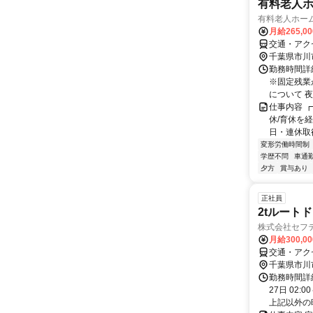
有料老人
有料老人ホー
月給265,0
交通・アク
千葉県市川
勤務時間詳
※固定残業
について 夜
仕事内容 
休/育休を
日・連休取得
変形労働時間制
学歴不問
車通勤
夕方
賞与あり
正社員
2tルート
株式会社セフ
月給300,0
交通・アク
千葉県市川
勤務時間詳
27日 02
上記以外の時