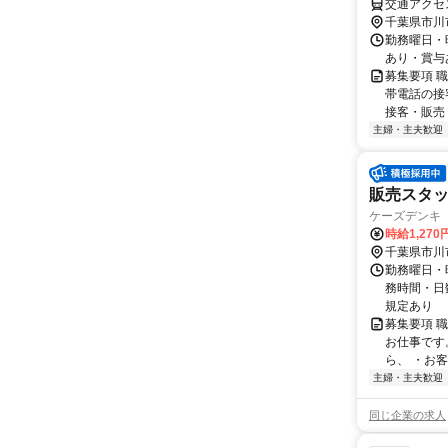
交通アクセ
千葉県市川
勤務曜日・時
あり・賞与
募集要項 
帯電話の接
接客・販売 
主婦・主夫歓迎
販売スタ
ケーズデンキ
時給1,270
千葉県市川
勤務曜日・時
務時間・日
規定あり
募集要項 
お仕事です
ら、 ・お客
主婦・主夫歓迎
同じ企業の求人