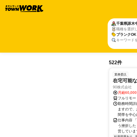
千葉県
原木
職種を選択
ブランクOK
キーワード
522件
業務委託
在宅可能
90株式会社
月給60,00
フルリモー
勤務時間詳
ますので、お
間帯を中心に
仕事内容 
う挫折したく
営しています
社員登用あり