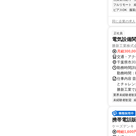
フルリモート
ピアスOK
服装
同じ企業の求人
正社員
電気設備関
勝新工業株式
月給300,0
交通・アク
千葉県市川
勤務時間詳細
勤務時間：8:
仕事内容 
とチャレン
勝新工業で
業界未経験者歓
未経験者歓迎
携帯電話
ケーズデンキ
時給1,60