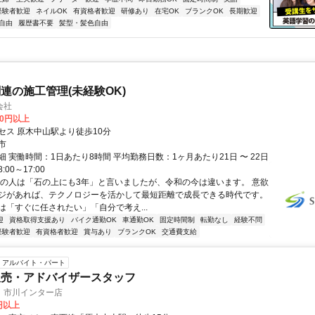
経験者歓迎
ネイルOK
有資格者歓迎
研修あり
在宅OK
ブランクOK
長期歓迎
自由
履歴書不要
髪型・髪色自由
連の施工管理(未経験OK)
会社
00円以上
セス 原木中山駅より徒歩10分
市
 実働時間：1日あたり8時間 平均勤務日数：1ヶ月あたり21日 〜 22日
00～17:00
昔の人は「石の上にも3年」と言いましたが、令和の今は違います。 意欲
ジがあれば、テクノロジーを活かして最短距離で成長できる時代です。
は「すぐに任されたい」「自分で考え...
迎
資格取得支援あり
バイク通勤OK
車通勤OK
固定時間制
転勤なし
経験不問
経験者歓迎
有資格者歓迎
賞与あり
ブランクOK
交通費支給
アルバイト・パート
販売・アドバイザースタッフ
 市川インター店
0円以上