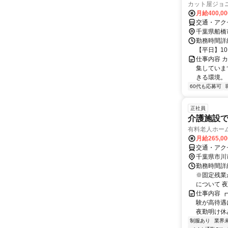
カット屋ジョ
月給400,0
交通・アク
千葉県船橋
勤務時間詳細
【平日】10:
仕事内容 
集していま
きる環境。 
60代も応募可
正社員
介護施設
有料老人ホー
月給265,0
交通・アク
千葉県市川
勤務時間詳
※固定残業
について 夜
仕事内容 
験が高待遇
夜勤明け休み
制服あり
業界