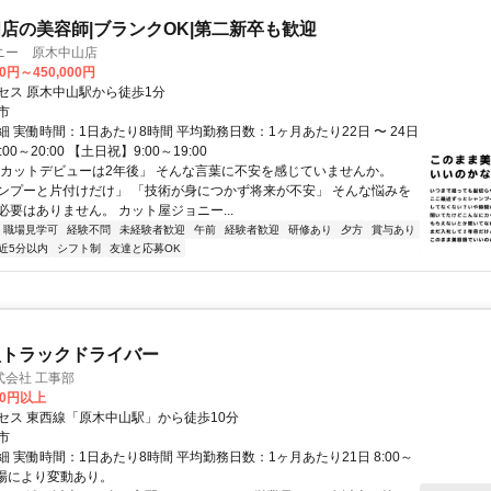
店の美容師|ブランクOK|第二新卒も歓迎
ニー 原木中山店
00円～450,000円
セス 原木中山駅から徒歩1分
市
 実働時間：1日あたり8時間 平均勤務日数：1ヶ月あたり22日 〜 24日
00～20:00 【土日祝】9:00～19:00
「カットデビューは2年後」 そんな言葉に不安を感じていませんか。
ンプーと片付けだけ」 「技術が身につかず将来が不安」 そんな悩みを
必要はありません。 カット屋ジョニー...
職場見学可
経験不問
未経験者歓迎
午前
経験者歓迎
研修あり
夕方
賞与あり
近5分以内
シフト制
友達と応募OK
型トラックドライバー
式会社 工事部
00円以上
セス 東西線「原木中山駅」から徒歩10分
市
 実働時間：1日あたり8時間 平均勤務日数：1ヶ月あたり21日 8:00～
※現場により変動あり。