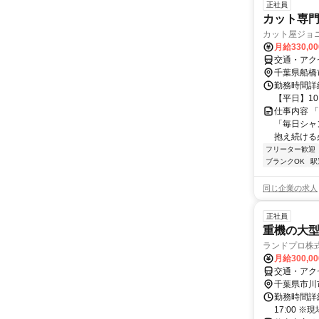
正社員
カット専門
カット屋ジョ
月給330,0
交通・アク
千葉県船橋
勤務時間詳細
【平日】10:
仕事内容 
「毎日シャ
抱え続ける
フリーター歓迎
ブランクOK
駅
同じ企業の求人
正社員
重機の大
ランドプロ株
月給300,0
交通・アク
千葉県市川
勤務時間詳細
17:00 