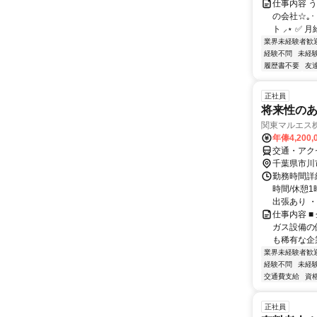
仕事内容 
の会社☆｡･
ト ⸝⋆ ✅ 
業界未経験者歓
経験不問
未経
履歴書不要
友
正社員
将来性のあ
関東マルエス
年俸4,200
交通・アク
千葉県市川
勤務時間詳細
時間/休憩1
出張あり ・昼
仕事内容 
ガス設備の
も稀有な企
業界未経験者歓
経験不問
未経
交通費支給
資
正社員