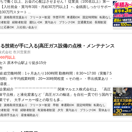
うちで働く以上、お金の心配はさせません！ 従業員（100名以上）第一
 【入社祝金・賞与年3回・月給30万円以上】 ⋆⸜ 金銭面しっかりサポー
月給30万円スタート ...
迎
資格取得支援あり
フリーター歓迎
学歴不問
車通勤OK
固定時間制
転勤なし
験者歓迎
経験者歓迎
週払いOK
賞与あり
ブランクOK
交通費支給
長期歓迎
達と応募OK
入社祝い金あり
る技術が手に入る|高圧ガス設備の点検・メンテナンス
株式会社 市川営業所
,000円以上
セス 原木中山駅より徒歩15分
市
 総労働時間：1ヶ月あたり160時間 勤務時間：8:30〜17:00（実働7.5
時間） ※平均残業時間：20〜30時間程度 ＜その他＞ ・早出残業あり ・
夜...
■ 企業紹介 ￣￣￣￣￣￣￣￣￣￣￣￣ 関東マルエス株式会社は、「高圧
保守点検」と液化窒素など「高圧ガスの輸送」を自社一貫で行う国内で
業です。 大手メーカー様との取引も多...
迎
資格取得支援あり
フリーター歓迎
早朝
車通勤OK
固定時間制
転勤なし
験者歓迎
午前
経験者歓迎
有資格者歓迎
夕方
賞与あり
ブランクOK
育休あり
格取得手当あり
昼食補助あり