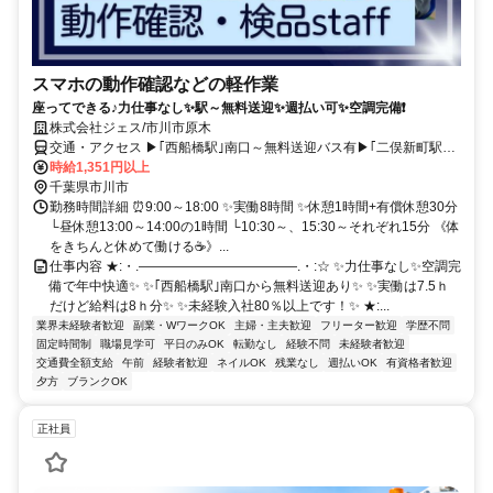
スマホの動作確認などの軽作業
座ってできる♪力仕事なし✨駅～無料送迎✨週払い可✨空調完備❗
株式会社ジェス/市川市原木
交通・アクセス ▶｢西船橋駅｣南口～無料送迎バス有▶｢二俣新町駅｣
徒歩13分
時給1,351円以上
千葉県市川市
勤務時間詳細 ⏰9:00～18:00 ✨実働8時間 ✨休憩1時間+有償休憩30分
└昼休憩13:00～14:00の1時間 └10:30～、15:30～それぞれ15分 《体
をきちんと休めて働ける☕》...
仕事内容 ★:・.――――――――――――.・:☆ ✨力仕事なし✨空調完
備で年中快適✨ ✨｢西船橋駅｣南口から無料送迎あり✨ ✨実働は7.5ｈ
だけど給料は8ｈ分✨ ✨未経験入社80％以上です！✨ ★:...
業界未経験者歓迎
副業・WワークOK
主婦・主夫歓迎
フリーター歓迎
学歴不問
固定時間制
職場見学可
平日のみOK
転勤なし
経験不問
未経験者歓迎
交通費全額支給
午前
経験者歓迎
ネイルOK
残業なし
週払いOK
有資格者歓迎
夕方
ブランクOK
正社員