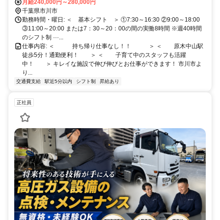
月給240,000円～280,000円
駅」より徒歩30分 「妙典駅」より徒歩35分
千葉県市川市
勤務時間・曜日: ＜ 基本シフト ＞ ①7:30～16:30 ②9:00～18:00
③11:00～20:00 または7：30～20：00の間の実働8時間 ※週40時間
のシフト制 ···...
仕事内容: ＜ 持ち帰り仕事なし！！ ＞ ＜ 原木中山駅
徒歩5分！通勤便利！ ＞ ＜ 子育て中のスタッフも活躍
中！ ＞ キレイな施設で伸び伸びとお仕事ができます！ 市川市よ
り...
交通費支給
駅近5分以内
シフト制
昇給あり
正社員