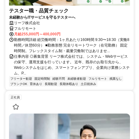
テスター職・品質チェック
未経験からITサービスを守るテスターへ
リーフ株式会社
フルリモート
月給255,000円～400,000円
勤務時間詳細 総労働時間：1ヶ月あたり160時間 9:30〜18:30（実働8
時間／休憩60分） ■勤務形態 完全リモートワーク（在宅勤務） 固定
時間制。フレックスタイム制・裁量労働制ではありませ...
仕事内容 ◎募集背景 リーフ株式会社では、システム・Webサービス
の保守、運用支援を行っています。 近年、既存のお取引先から、
Webシステムをはじめ、スマートフォンアプリ、企業向け業務システ
ム、P...
フリーター歓迎
固定時間制
経験不問
未経験者歓迎
フルリモート
残業なし
ブランクOK
育休あり
長期歓迎
長期休暇あり
土日祝休み
正社員