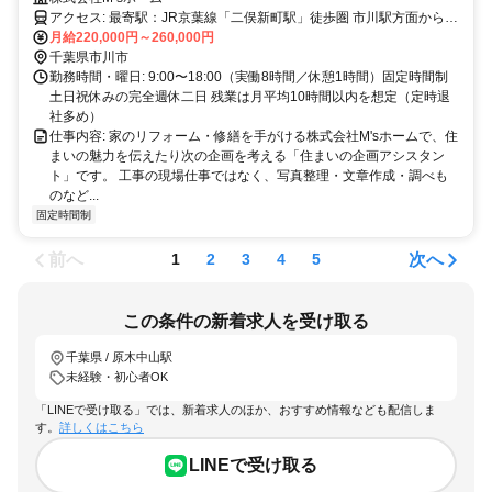
アクセス: 最寄駅：JR京葉線「二俣新町駅」徒歩圏 市川駅方面からの
通勤も可能
月給220,000円～260,000円
千葉県市川市
勤務時間・曜日: 9:00〜18:00（実働8時間／休憩1時間）固定時間制
土日祝休みの完全週休二日 残業は月平均10時間以内を想定（定時退
社多め）
仕事内容: 家のリフォーム・修繕を手がける株式会社M'sホームで、住
まいの魅力を伝えたり次の企画を考える「住まいの企画アシスタン
ト」です。 工事の現場仕事ではなく、写真整理・文章作成・調べも
のなど...
固定時間制
前へ
次へ
1
2
3
4
5
この条件の新着求人を受け取る
千葉県 / 原木中山駅
未経験・初心者OK
「LINEで受け取る」では、新着求人のほか、おすすめ情報なども配信しま
す。
詳しくはこちら
LINEで受け取る