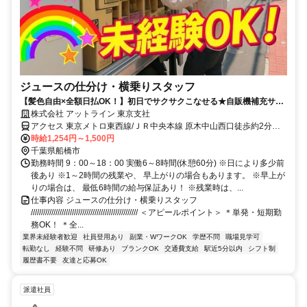
ジュースの仕分け・横乗りスタッフ
【髪色自由×全額日払OK！】初日でサクサクこなせる★自販機補充サポ
ート＜履歴書不要×WEB面談OK＞
株式会社 アットライン 東京支社
アクセス 東京メトロ東西線/ＪＲ中央本線 原木中山西口徒歩約2分、
ＪＲ総武本線 下総中山南口徒歩約19分、京成本線 京成中山徒歩約23
時給1,254円～1,500円
分
千葉県船橋市
勤務時間 9：00～18：00 実働6～8時間(休憩60分) ※日により多少前
後あり ※1～2時間の残業や、 早上がりの場合もあります。 ※早上が
りの場合は、 最低6時間の給与保証あり！ ※残業時は、...
仕事内容 ジュースの仕分け・横乗りスタッフ
//////////////////////////////////////////////////// ＜アピールポイント＞ ＊単発・短期勤
務OK！ ＊全...
業界未経験者歓迎
社員登用あり
副業・WワークOK
学歴不問
職場見学可
転勤なし
経験不問
研修あり
ブランクOK
交通費支給
駅近5分以内
シフト制
履歴書不要
友達と応募OK
派遣社員