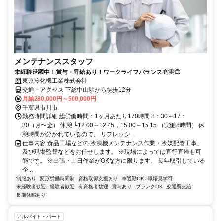
メンテナンススタッフ
未経験活躍中！賞与・昇給あり！ワークライフバランス充実◎
東京冷化機工業株式会社
交通・アクセス 下総中山駅から徒歩12分
月給280,000円～500,000円
千葉県市川市
勤務時間詳細 総労働時間：1ヶ月あたり170時間 8：30～17：
30（月〜金） 休憩 └12:00～12:45，15:00～15:15 （実働8時間） 休
憩時間が分かれているので、 リフレッシ...
仕事内容 食品工場などの 冷凍機メンテナンス作業・冷媒配管工事、
及び現場監督などをお任せします。 ※現場によっては直行直帰も可
能です。 ※出張・土日作業がOKな方に限ります。 長年取引している
企...
制服あり
変形労働時間制
資格取得支援あり
車通勤OK
職場見学可
未経験者歓迎
経験者歓迎
有資格者歓迎
賞与あり
ブランクOK
交通費支給
長期休暇あり
アルバイト・パート