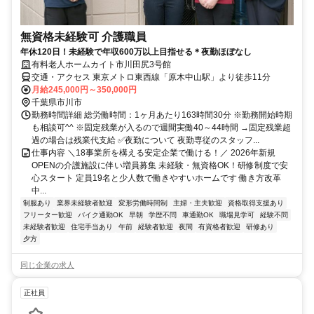
無資格未経験可 介護職員
年休120日！未経験で年収600万以上目指せる＊夜勤ほぼなし
有料老人ホームカイト市川田尻3号館
交通・アクセス 東京メトロ東西線「原木中山駅」より徒歩11分
月給245,000円～350,000円
千葉県市川市
勤務時間詳細 総労働時間：1ヶ月あたり163時間30分 ※勤務開始時期
も相談可^^ ※固定残業が入るので週間実働40～44時間 →固定残業超
過の場合は残業代支給 ✅夜勤について 夜勤専従のスタッフ...
仕事内容 ＼18事業所を構える安定企業で働ける！／ 2026年新規
OPENの介護施設に伴い増員募集 未経験・無資格OK！研修制度で安
心スタート 定員19名と少人数で働きやすいホームです 働き方改革
中...
制服あり
業界未経験者歓迎
変形労働時間制
主婦・主夫歓迎
資格取得支援あり
フリーター歓迎
バイク通勤OK
早朝
学歴不問
車通勤OK
職場見学可
経験不問
未経験者歓迎
住宅手当あり
午前
経験者歓迎
夜間
有資格者歓迎
研修あり
夕方
同じ企業の求人
正社員