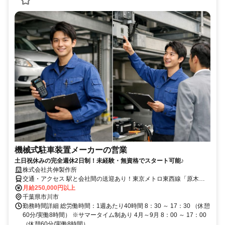
機械式駐車装置メーカーの営業
土日祝休みの完全週休2日制！未経験・無資格でスタート可能♪
株式会社共伸製作所
交通・アクセス 駅と会社間の送迎あり！東京メトロ東西線「原木中
山駅」徒歩約23分/JR総武線「本八幡駅」「下総中山駅」徒歩約25分
月給250,000円以上
千葉県市川市
勤務時間詳細 総労働時間：1週あたり40時間 8：30 ～ 17：30 （休憩
60分/実働8時間） ※サマータイム制あり 4月～9月 8：00 ～ 17：00
（休憩60分/実働8時間）