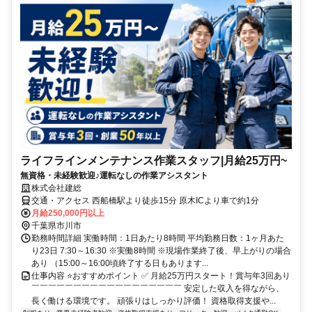
ライフラインメンテナンス作業スタッフ|月給25万円~
無資格・未経験歓迎♪運転なしの作業アシスタント
株式会社建総
交通・アクセス 西船橋駅より徒歩15分 原木ICより車で約1分
月給250,000円以上
千葉県市川市
勤務時間詳細 実働時間：1日あたり8時間 平均勤務日数：1ヶ月あた
り23日 7:30～16:30 ※実働8時間 ※現場作業終了後、早上がりの場合
あり （15:00～16:00頃終了する日もあります...
仕事内容 ⭐おすすめポイント ✅ 月給25万円スタート！賞与年3回あり
￣￣￣￣￣￣￣￣￣￣￣￣￣￣￣￣￣￣ 安定した収入を得ながら、
長く働ける環境です。 頑張りはしっかり評価！ 資格取得支援や...