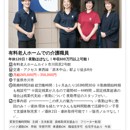
有料老人ホームでの介護職員
年休120日！夜勤ほぼなし！年収600万円以上可能！
有料老人ホームカイト市川田尻2号館
交通・アクセス 東西線「原木中山」駅より徒歩8分
月給265,000円～350,000円
千葉県市川市
勤務時間詳細 総労働時間：1ヶ月あたり163時間30分 ※勤務開始時期
も相談可^^ ※固定残業が入るので週間40～44時間 →固定残業超過の
場合は残業代支給 ✅夜勤について 夜勤専従のスタッフがい...
仕事内容 ┏━━━━━この求人の魅力━━━━━┓ ✅夜勤は年に数
回のみ！ ✅産休/育休を経たママさんも短時間勤務で活躍中◎ ✅子育
て支援体制充実！ ✅週休2日・連休取得可能で！ ✅販売ノルマなし！
✅...
変形労働時間制
主婦・主夫歓迎
資格取得支援あり
フリーター歓迎
バイク通勤OK
早朝
学歴不問
車通勤OK
職場見学可
住宅手当あり
午前