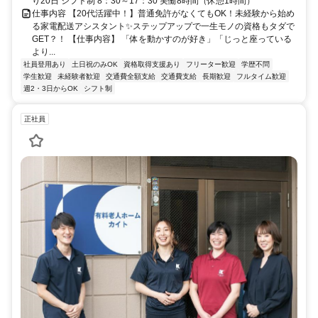
り20日 シフト制 8：30～17：30 実働8時間（休憩1時間）
仕事内容 【20代活躍中！】普通免許がなくてもOK！未経験から始め
る家電配送アシスタント✨ステップアップで一生モノの資格もタダで
GET？！ 【仕事内容】 「体を動かすのが好き」「じっと座っている
より...
社員登用あり
土日祝のみOK
資格取得支援あり
フリーター歓迎
学歴不問
学生歓迎
未経験者歓迎
交通費全額支給
交通費支給
長期歓迎
フルタイム歓迎
週2・3日からOK
シフト制
正社員