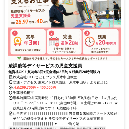
放課後等デイサービスの児童支援員
無資格OK！賞与年3回⭐完全週休2日制＆残業月20時間以内
株式会社LB.C/こどもプラス原木中山教室
交通・アクセス 東京メトロ東西線「原木中山駅」より徒歩1分
月給269,700円～400,000円
千葉県船橋市
勤務時間詳細 実働時間：1日あたり8時間 平均勤務日数：1ヶ月あた
り20日 〜 22日 9:00～18:00（実働8時間） ※土曜は8:30～17:30 ★
残業は月20時間以内です！ ★勤務終了時...
仕事内容 ∥∥∥∥∥∥∥∥∥∥∥∥∥∥∥∥∥∥∥∥ 無資格＆未経験スタート大歓迎！
子どもの成長を支える 放課後等デイサービスの児童支援員
∥∥∥∥∥∥∥∥∥∥∥∥∥∥∥∥∥∥∥∥ ▼ ここで働く魅...
業界未経験者歓迎
資格取得支援あり
固定時間制
職場見学可
経験不問