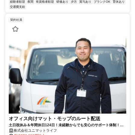
経験者歓迎
夜間
有資格者歓迎
研修あり
夕方
賞与あり
ブランクOK
育休あり
交通費支給
契約社員
オフィス向けマット・モップのルート配送
土日祝休み＆年間休日124日！未経験からでも安心のサポート体制！大
手企業の安定基盤のもとで働くルート配送！
株式会社ユニマットライフ