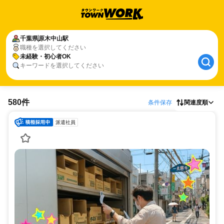
千葉県
原木中山駅
職種を選択してください
未経験・初心者OK
キーワードを選択してください
580件
条件保存
関連度順
派遣社員