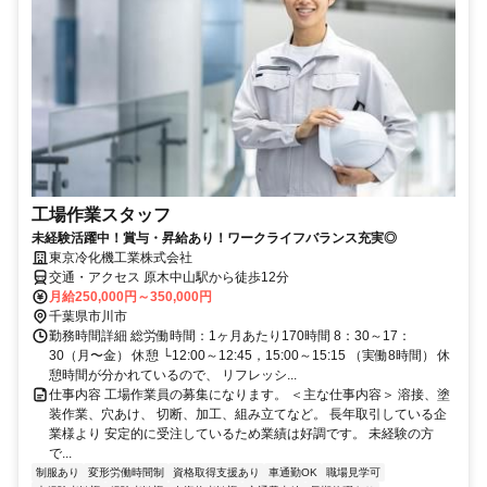
工場作業スタッフ
未経験活躍中！賞与・昇給あり！ワークライフバランス充実◎
東京冷化機工業株式会社
交通・アクセス 原木中山駅から徒歩12分
月給250,000円～350,000円
千葉県市川市
勤務時間詳細 総労働時間：1ヶ月あたり170時間 8：30～17：
30（月〜金） 休憩 └12:00～12:45，15:00～15:15 （実働8時間） 休
憩時間が分かれているので、 リフレッシ...
仕事内容 工場作業員の募集になります。 ＜主な仕事内容＞ 溶接、塗
装作業、穴あけ、 切断、加工、組み立てなど。 長年取引している企
業様より 安定的に受注しているため業績は好調です。 未経験の方
で...
制服あり
変形労働時間制
資格取得支援あり
車通勤OK
職場見学可