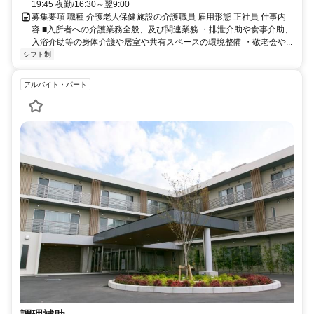
19:45 夜勤/16:30～翌9:00
募集要項 職種 介護老人保健施設の介護職員 雇用形態 正社員 仕事内
容 ■入所者への介護業務全般、及び関連業務 ・排泄介助や食事介助、
入浴介助等の身体介護や居室や共有スペースの環境整備 ・敬老会や...
シフト制
アルバイト・パート