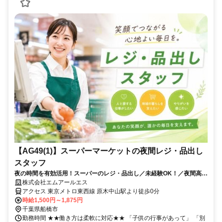
【AG49(1)】スーパーマーケットの夜間レジ・品出し
スタッフ
夜の時間を有効活用！スーパーのレジ・品出し／未経験OK！／夜間高時
給／週3日～1日4時間～OK!
株式会社エムアールエス
アクセス 東京メトロ東西線 原木中山駅より徒歩0分
時給1,500円～1,875円
千葉県船橋市
勤務時間 ★★働き方は柔軟に対応★★ 「子供の行事があって」 「別