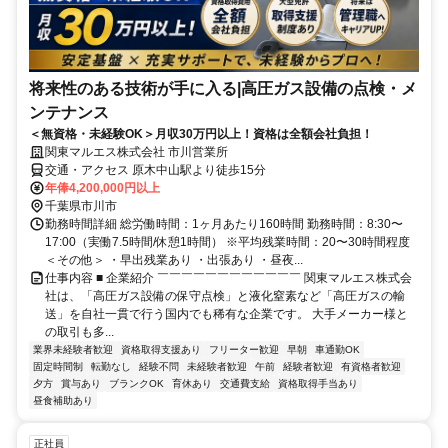
将来性のある技術が手に入る|高圧ガス設備の点検・メ
ンテナンス
＜無資格・未経験OK＞月収30万円以上！資格は全額会社負担！
関東マルエス株式会社 市川営業所
交通・アクセス 原木中山駅より徒歩15分
年俸4,200,000円以上
千葉県市川市
勤務時間詳細 総労働時間：1ヶ月あたり160時間 勤務時間：8:30〜
17:00（実働7.5時間/休憩1時間） ※平均残業時間：20〜30時間程度
＜その他＞ ・早出残業あり ・出張あり ・昼夜...
仕事内容 ■ 企業紹介 ￣￣￣￣￣￣￣￣￣￣￣￣ 関東マルエス株式会
社は、「高圧ガス設備の保守点検」と液化窒素など「高圧ガスの輸
送」を自社一貫で行う国内でも稀有な企業です。 大手メーカー様と
の取引も多...
業界未経験者歓迎
資格取得支援あり
フリーター歓迎
早朝
車通勤OK
固定時間制
転勤なし
経験不問
未経験者歓迎
午前
経験者歓迎
有資格者歓迎
夕方
賞与あり
ブランクOK
育休あり
交通費支給
資格取得手当あり
昼食補助あり
正社員