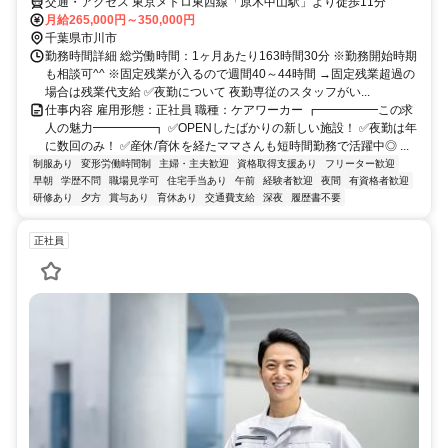
交通・アクセス 東京メトロ東西線「原木中山駅」より徒歩11分
月給265,000円～350,000円
千葉県市川市
勤務時間詳細 総労働時間：1ヶ月あたり163時間30分 ※勤務開始時期
も相談可^^ ※固定残業が入るので週間40～44時間 →固定残業超過の
場合は残業代支給 ✅夜勤について 夜勤専従のスタッフがい...
仕事内容 雇用形態：正社員 職種：ケアワーカー ┏━━━━━この求
人の魅力━━━━━┓ ✅OPENしたばかりの新しい施設！ ✅夜勤は年
に数回のみ！ ✅産休/育休を経たママさんも短時間勤務で活躍中◎ ...
制服あり
変形労働時間制
主婦・主夫歓迎
資格取得支援あり
フリーター歓迎
早朝
学歴不問
職場見学可
住宅手当あり
午前
経験者歓迎
夜間
有資格者歓迎
研修あり
夕方
賞与あり
育休あり
交通費支給
深夜
履歴書不要
正社員