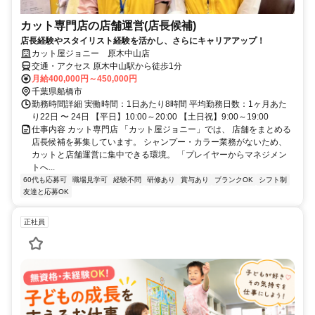
カット専門店の店舗運営(店長候補)
店長経験やスタイリスト経験を活かし、さらにキャリアアップ！
カット屋ジョニー 原木中山店
交通・アクセス 原木中山駅から徒歩1分
月給400,000円～450,000円
千葉県船橋市
勤務時間詳細 実働時間：1日あたり8時間 平均勤務日数：1ヶ月あた
り22日 〜 24日 【平日】10:00～20:00 【土日祝】9:00～19:00
仕事内容 カット専門店 「カット屋ジョニー」では、 店舗をまとめる
店長候補を募集しています。 シャンプー・カラー業務がないため、
カットと店舗運営に集中できる環境。 「プレイヤーからマネジメン
トへ...
60代も応募可
職場見学可
経験不問
研修あり
賞与あり
ブランクOK
シフト制
友達と応募OK
正社員