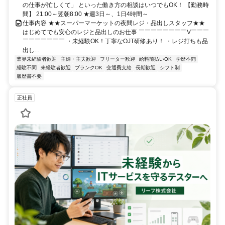
の仕事が忙しくて」 といった働き方の相談はいつでもOK！ 【勤務時
間】 21:00～翌朝8:00 ★週3日～、1日4時間～
仕事内容 ★★スーパーマーケットの夜間レジ・品出しスタッフ★★
はじめてでも安心のレジと品出しのお仕事 ￣￣￣￣￣￣￣￣V￣￣￣
￣￣￣￣￣￣￣ ・未経験OK！丁寧なOJT研修あり！ ・レジ打ちも品
出し...
業界未経験者歓迎
主婦・主夫歓迎
フリーター歓迎
給料前払いOK
学歴不問
経験不問
未経験者歓迎
ブランクOK
交通費支給
長期歓迎
シフト制
履歴書不要
正社員