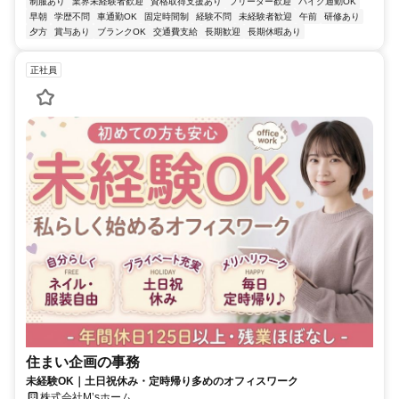
制服あり
業界未経験者歓迎
資格取得支援あり
フリーター歓迎
バイク通勤OK
早朝
学歴不問
車通勤OK
固定時間制
経験不問
未経験者歓迎
午前
研修あり
夕方
賞与あり
ブランクOK
交通費支給
長期歓迎
長期休暇あり
正社員
住まい企画の事務
未経験OK｜土日祝休み・定時帰り多めのオフィスワーク
株式会社M’sホーム