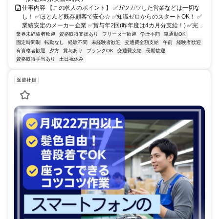
仕事内容 【この求人のポイント】 ✅ガツガツした営業などは一切な
し！ ✅ほとんど既存顧客で安心☆ ✅知識ゼロからのスタートOK！ ✅
業績安定のメーカー企業 ✅賞与年2回(昨年度は4カ月分支給！) ✅完...
業界未経験者歓迎
資格取得支援あり
フリーター歓迎
学歴不問
車通勤OK
固定時間制
転勤なし
経験不問
未経験者歓迎
交通費全額支給
午前
経験者歓迎
有資格者歓迎
夕方
賞与あり
ブランクOK
交通費支給
長期歓迎
資格取得手当あり
土日祝休み
派遣社員