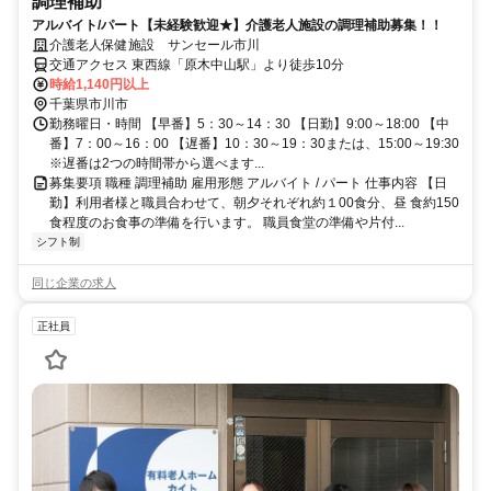
調理補助
アルバイト/パート【未経験歓迎★】介護老人施設の調理補助募集！！
介護老人保健施設 サンセール市川
交通アクセス 東西線「原木中山駅」より徒歩10分
時給1,140円以上
千葉県市川市
勤務曜日・時間 【早番】5：30～14：30 【日勤】9:00～18:00 【中
番】7：00～16：00 【遅番】10：30～19：30または、15:00～19:30
※遅番は2つの時間帯から選べます...
募集要項 職種 調理補助 雇用形態 アルバイト / パート 仕事内容 【日
勤】利用者様と職員合わせて、朝夕それぞれ約１00食分、昼 食約150
食程度のお食事の準備を行います。 職員食堂の準備や片付...
シフト制
同じ企業の求人
正社員