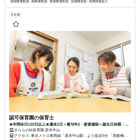
未経験者歓迎
経験者歓迎
有資格者歓迎
交通費支給
長期休暇あり
正社員
認可保育園の保育士
★年間休日120日以上★週休2日＜賞与年2・家賃補助＞誕生日休暇・リ
フレッシュ休暇・マタニティ休暇あり！育休後の復帰率90％☆0～5歳児
きららの杜保育園 原木中山
／定員60名の保育園☆
アクセス: 東京メトロ東西線「原木中山駅」より徒歩5分 「西船橋