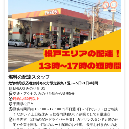
燃料の配達スタッフ
危険物取扱乙種お持ちの方限定募集！週3～5日×1日4時間
ENEOS みのり台 SS
交通・アクセス みのり台駅から徒歩5分
時給1,430円以上
千葉県松戸市
勤務時間詳細 13：00～17：00 ☆平日週3日～5日でシフトはご相談
ください ☆土日祝休み ☆扶養内勤務OK ☆副業としても最適◎
仕事内容 【灯油の配達ドライバー募集】 ガソリンスタンド近隣の住
宅や企業を回る、灯油のルート配達のお仕事。 長年お付き合いのあ