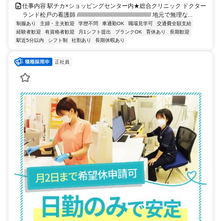
仕事内容 駅チカ×ショッピングセンター内★総合クリニック ドクター
ランド松戸の看護師 ////////////////////////////////////////////////// 地元で無理な...
制服あり
主婦・主夫歓迎
学歴不問
車通勤OK
職場見学可
交通費全額支給
経験者歓迎
有資格者歓迎
月1シフト提出
ブランクOK
育休あり
長期歓迎
駅近5分以内
シフト制
社割あり
長期休暇あり
正社員