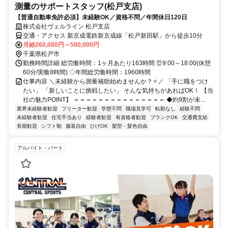
測量のサポートスタッフ(松戸支店)
【普通自動車免許必須】未経験OK／資格不問／年間休日120日
株式会社ヴェルライン 松戸支店
交通・アクセス 新京成電鉄新京成線「松戸新田駅」から徒歩10分
月給260,000円～500,000円
千葉県松戸市
勤務時間詳細 総労働時間：1ヶ月あたり163時間 ⏰9:00～18:00(休憩
60分/実働8時間) ◇年間総労働時間：1960時間
仕事内容 ＼未経験から測量補助始めませんか？✧／ 「手に職をつけ
たい」 「新しいことに挑戦したい」 そんな気持ちがあればOK！ 【当
社の魅力POINT】 ＝＝＝＝＝＝＝＝＝＝＝＝＝＝＝ ◆約9割が未...
業界未経験者歓迎
フリーター歓迎
学歴不問
職場見学可
転勤なし
経験不問
未経験者歓迎
住宅手当あり
経験者歓迎
有資格者歓迎
ブランクOK
交通費支給
長期歓迎
シフト制
服装自由
ひげOK
髪型・髪色自由
アルバイト・パート