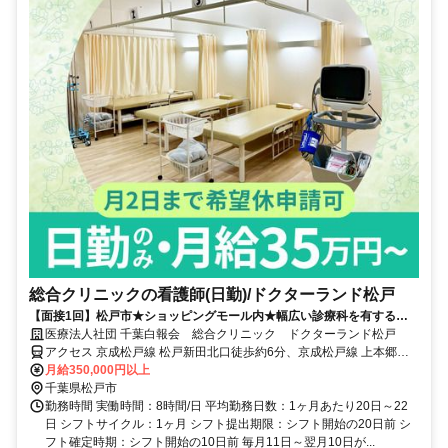
総合クリニックの看護師(日勤)/ドクターランド松戸
【面接1回】松戸市★ショッピングモール内★幅広い診療科を有する総
合クリニック★30代～50代の採用実績も多数！
医療法人社団 千葉白報会 総合クリニック ドクターランド松戸
アクセス 京成松戸線 松戸新田北口徒歩約6分、京成松戸線 上本郷北
口徒歩約6分、京成松戸線 みのり台北口徒歩約12分 新京成線「松戸
月給350,000円以上
新田駅」より徒歩5分
千葉県松戸市
勤務時間 実働時間：8時間/日 平均勤務日数：1ヶ月あたり20日～22
日 シフトサイクル：1ヶ月 シフト提出期限：シフト開始の20日前 シ
フト確定時期：シフト開始の10日前 毎月11日～翌月10日が...