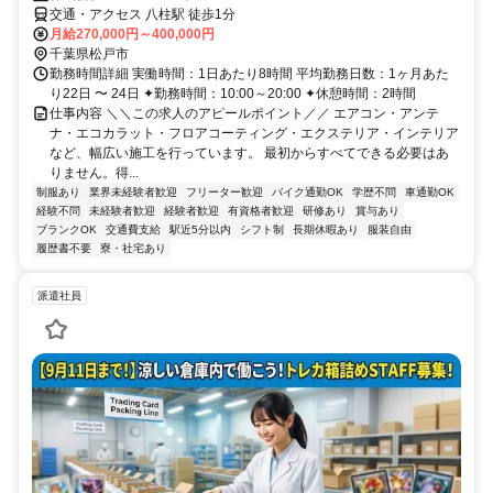
交通・アクセス 八柱駅 徒歩1分
月給270,000円～400,000円
千葉県松戸市
勤務時間詳細 実働時間：1日あたり8時間 平均勤務日数：1ヶ月あた
り22日 〜 24日 ✦勤務時間：10:00～20:00 ✦休憩時間：2時間
仕事内容 ＼＼この求人のアピールポイント／／ エアコン・アンテ
ナ・エコカラット・フロアコーティング・エクステリア・インテリア
など、幅広い施工を行っています。 最初からすべてできる必要はあ
りません。得...
制服あり
業界未経験者歓迎
フリーター歓迎
バイク通勤OK
学歴不問
車通勤OK
経験不問
未経験者歓迎
経験者歓迎
有資格者歓迎
研修あり
賞与あり
ブランクOK
交通費支給
駅近5分以内
シフト制
長期休暇あり
服装自由
履歴書不要
寮・社宅あり
派遣社員