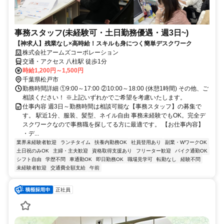
事務スタッフ(未経験可・土日勤務優遇・週3日~)
【神求人】残業なし×高時給！スキルも身につく簡単デスクワーク
株式会社アームズコーポレーション
交通・アクセス 八柱駅 徒歩1分
時給1,200円～1,500円
千葉県松戸市
勤務時間詳細 ①9:00～17:00 ②10:00～18:00 (休憩1時間) その他、ご
相談ください！ ※上記いずれかでご希望を考慮いたします。
仕事内容 週3日～勤務時間は相談可能な【事務スタッフ】の募集で
す。 駅近1分、服装、髪型、ネイル自由 事務未経験でもOK。完全デ
スクワークなので事務職を探してる方に最適です。 【お仕事内容】
・デ...
業界未経験者歓迎
ランチタイム
扶養内勤務OK
社員登用あり
副業・WワークOK
土日祝のみOK
主婦・主夫歓迎
資格取得支援あり
フリーター歓迎
バイク通勤OK
シフト自由
学歴不問
車通勤OK
即日勤務OK
職場見学可
転勤なし
経験不問
未経験者歓迎
交通費全額支給
午前
正社員