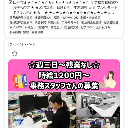
仕事内容 ★☆★☆★☆★☆★☆★☆★☆★☆★☆ ☆ 労務実務経験を
お持ちの方 ★ ★ 給与計算、勤怠管理、年末調整 ☆ ☆ フルリモート
でスキル活かせる！ ★ ★☆★☆★☆★☆★☆★☆★☆★☆★☆ ...
業界未経験者歓迎
社員登用あり
副業・WワークOK
主婦・主夫歓迎
資格取得支援あり
学歴不問
転勤なし
フルリモート
交通費全額支給
経験者歓迎
ネイルOK
研修あり
在宅OK
賞与あり
交通費支給
ピアスOK
土日祝休み
服装自由
髪型・髪色自由
アルバイト・パート