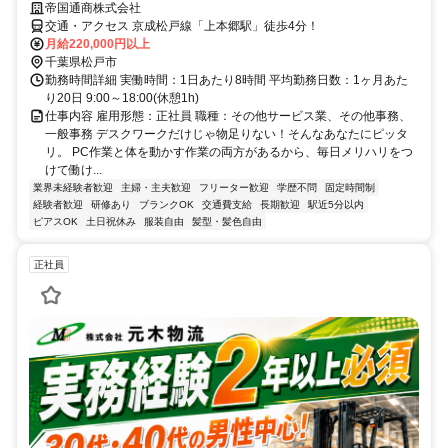
帝国通商株式会社
交通・アクセス 京成松戸線「上本郷駅」徒歩4分！
月給220,000円以上
千葉県松戸市
勤務時間詳細 実働時間：1日あたり8時間 平均勤務日数：1ヶ月あた
り20日 9:00～18:00(休憩1h)
仕事内容 雇用形態：正社員 職種：その他サービス業、その他事務、
一般事務 デスクワークだけじゃ物足りない！そんなあなたにピッタ
リ。 PC作業と体を動かす作業の両方があるから、毎日メリハリをつ
けて働け...
業界未経験者歓迎
主婦・主夫歓迎
フリーター歓迎
学歴不問
固定時間制
経験者歓迎
研修あり
ブランクOK
交通費支給
長期歓迎
駅近5分以内
ピアスOK
土日祝休み
服装自由
髪型・髪色自由
正社員