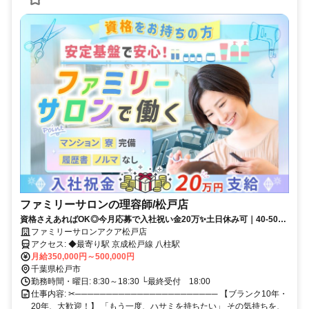
ファミリーサロンの理容師/松戸店
資格さえあればOK◎今月応募で入社祝い金20万✨️土日休み可｜40-50代
活躍中｜ノルマ・SNS発信なし
ファミリーサロンアクア松戸店
アクセス: ◆最寄り駅 京成松戸線 八柱駅
月給350,000円～500,000円
千葉県松戸市
勤務時間・曜日: 8:30～18:30 └最終受付 18:00
仕事内容: ✂─────────────────────── 【ブランク10年・
20年、大歓迎！】 「もう一度、ハサミを持ちたい」 その気持ちを、