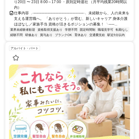
り20日 〜 23日 8:00～17:00 ・原則定時退社 （月平均残業20時間以
内）
仕事内容 ╭──────────────────╮ 未経験から、人の未来を
支える運営職へ。 「ありがとう」が育む、新しいキャリア 身体介護
ほぼなし／家族手当 資格が活きるポジションの募集！ ╰──...
業界未経験者歓迎
資格取得支援あり
学歴不問
固定時間制
職場見学可
転勤なし
経験不問
研修あり
賞与あり
ブランクOK
育休あり
交通費支給
駅近5分以内
アルバイト・パート