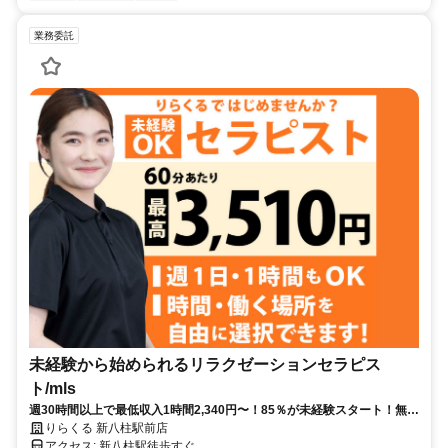
業務委託
未経験から始められるリラクゼーションセラピス
ト/mls
週30時間以上で最低収入1時間2,340円〜！85％が未経験スタート！無料
トレで一生モノの技術を習得✅好きな時間に収入を得られます⏰【千葉
りらくる 新八柱駅前店
県松戸市日暮】
アクセス: 新八柱駅徒歩すぐ