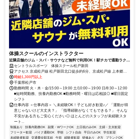
体操スクールのインストラクター
近隣店舗のジム・スパ・サウナなど無料で利用OK！駅チカで通勤ラクラ
ク♪
セントラルスポーツ 体操スクール松戸新田
アクセス 京成松戸線 松戸新田北口徒歩約6分、京成松戸線 上本郷北
口徒歩約9分、京成松戸線 みのり台北口徒歩約13分
時給1,300円以上
千葉県松戸市
勤務時間 火・木・金/15:00～19:00 土/10:00～19:00 日/8:30～12:00
■短時間勤務、扶養内勤務OK ■勤務時間・曜日は応相談◎ ■曜日固定
シフト
仕事内容 ＜仕事内容＞ ＼未経験OK！子ども好き歓迎♪／ 「運動が得
意じゃないけど大丈夫？」 「指導経験がなくてもできる？」 そんな
不安がある方もご安心ください◎ ほとんどのスタッフが未経験スタ
ート...
制服あり
扶養内勤務OK
副業・WワークOK
土日祝のみOK
主婦・主夫歓迎
フリーター歓迎
バイク通勤OK
早朝
シフト自由
平日のみOK
学生歓迎
未経験者歓迎
交通費全額支給
午前
経験者歓迎
研修あり
夕方
ブランクOK