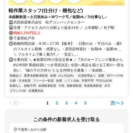
軽作業スタッフ(仕分け・梱包など)
未経験歓迎＜土日祝休み＞Wワーク可／短期ok／力仕事なし♪
武田紙器株式会社 松戸コンパックセンター
交通・アクセス みのり台駅より徒歩14分 ／ 上本郷駅 ／ 松戸駅
時給1,350円以上
千葉県松戸市
勤務時間詳細 ・8:30～17:30 【備考】 ・日勤のみ ・平日のみ ・週5
のフルタイム勤務 ・残業なし ・原則定時退社 ・短期ok ・副業ok ＿
＼ フルタイムで働く魅力‼ ／ ・安定し...
仕事内容 ＼ ★創業63年の安定企業★ ／ 7月のオープニング募集から
約1年弱‼ 業績好調につき増員決定♪ 全国へ商品を届ける工程の一部を
担い、 ”縁の下の力持ち”となる仲間を大募集！ ✅未経験...
制服あり
業界未経験者歓迎
短期（3ヵ月以内）
社員登用あり
副業・WワークOK
主婦・主夫歓迎
フリーター歓迎
短期
シフト自由
学歴不問
平日のみOK
転勤なし
経験不問
未経験者歓迎
午前
経験者歓迎
有資格者歓迎
夕方
ブランクOK
交通費支給
前へ
次へ
1
2
3
4
5
この条件の新着求人を受け取る
千葉県 / みのり台駅