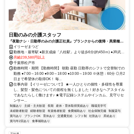
日勤のみの介護スタッフ
『夜勤ナシ・日勤帯のみの介護正社員』ブランクからの復帰・異業種か
らの転職も大歓迎です！
イリーゼまつど
勤務地・最寄駅 ●新京成線「八柱駅」より徒歩6分(約450ｍ) ●JR武蔵
野線「新八柱駅」より徒歩6分(約450ｍ) ※車通勤OK
月給239,580円以上
千葉県松戸市
勤務時間・期間 【勤務時間】 朝勤 昼勤 日勤帯のシフトで交替制での
勤務 ●7:00～16:00 ●9:00～18:00 ●10:00～19:00 ※休憩：60分 ◎月2
日まで希望休の取得OK！ 毎...
仕事内容 【イリーゼについて】 ★一人ひとりの個性・多様性を尊重
し、髪型・髪色についての規程を無くしました！好きなヘアスタイル
であなたらしく働けます♪ ★電子記録システムやインカム、見守りセ
ンサー...
制服あり
主婦・主夫歓迎
長期
産休・育休取得実績あり
職場見学可
未経験者歓迎
経験者歓迎
有資格者歓迎
食費補助あり
社会保険完備
制服貸与
賞与あり
ブランクOK
育休あり
交通費支給
シフト制
社割あり
昇給あり
賞与年2回あり
食事補助あり
正社員