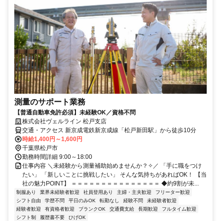
測量のサポート業務
【普通自動車免許必須】未経験OK／資格不問
株式会社ヴェルライン 松戸支店
交通・アクセス 新京成電鉄新京成線「松戸新田駅」から徒歩10分
時給1,400円～1,600円
千葉県松戸市
勤務時間詳細 9:00～18:00
仕事内容 ＼未経験から測量補助始めませんか？✧／ 「手に職をつけ
たい」 「新しいことに挑戦したい」 そんな気持ちがあればOK！ 【当
社の魅力POINT】 ＝＝＝＝＝＝＝＝＝＝＝＝＝＝＝ ◆約9割が未...
制服あり
業界未経験者歓迎
社員登用あり
主婦・主夫歓迎
フリーター歓迎
シフト自由
学歴不問
平日のみOK
転勤なし
経験不問
未経験者歓迎
経験者歓迎
有資格者歓迎
ブランクOK
交通費支給
長期歓迎
フルタイム歓迎
シフト制
履歴書不要
ひげOK