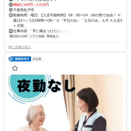
時給2,340円～3,510円
千葉県松戸市
勤務時間・曜日: 【入店可能時間】 09：00〜24：00の間で自由！ ※
週1日〜／1日1時間〜OK✅ ※「平日のみ」「土日のみ」も可 ※入店3
ヶ月間...
仕事内容: 「手に職をつけたい」 ...
週1日からOK
シフト自由
昇給あり
同じ企業の求人
正社員