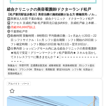
総合クリニックの美容看護師/ドクターランド松戸
【松戸新田駅徒歩数分】美容治療の施術経験がある方 積極採用♪ノルマ
なし・日勤のみ★准看護師もOK★面接1回のみ！
医療法人社団 千葉白報会 総合クリニック ドクターランド松戸
アクセス 京成松戸線 松戸新田北口徒歩約6分、京成松戸線 上本郷北
口徒歩約6分、京成松戸線 みのり台北口徒歩約12分 新京成線「松戸
月給350,000円以上
新田駅」より徒歩5分
千葉県松戸市
勤務時間 実働時間：8時間/日 平均勤務日数：1ヶ月あたり20日～22
日 シフトサイクル：1ヶ月 シフト提出期限：シフト開始の20日前 シ
フト確定時期：シフト開始の10日前 毎月11日～翌月10日が...
仕事内容 ショッピングモール内にある総合クリニックの美容看護師
★地元で安定！グリーンマークシティ松戸新田内★ スキルを活かし
てストレスフリーに働きませんか？ ●〇＝＝＝＝＝＝＝＝＝＝＝＝＝
＝＝＝＝...
制服あり
学歴不問
交通費全額支給
経験者歓迎
有資格者歓迎
月1シフト提出
研修あり
ブランクOK
育休あり
長期歓迎
駅近5分以内
シフト制
社割あり
長期休暇あり
アルバイト・パート