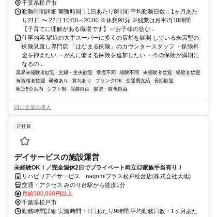
千葉県松戸市
勤務時間詳細 実働時間：1日あたり8時間 平均勤務日数：1ヶ月あた
り21日 〜 22日 10:00～20:00 ※休憩90分 ※残業は月平均10時間
【子育てに理解がある職場です】 ✅お子様の急な...
仕事内容 駅近の大手スーパーに多くの店舗を展開 している来店型の
保険見直し専門店 「はなまる保険」のカウンタースタッフ ・保険料
金を抑えたい ・がんに備える保険を追加したい ・今の保険が満期に
なるの...
業界未経験者歓迎
主婦・主夫歓迎
学歴不問
経験不問
未経験者歓迎
経験者歓迎
有資格者歓迎
研修あり
賞与あり
ブランクOK
交通費支給
長期歓迎
駅近5分以内
シフト制
服装自由
髪型・髪色自由
同じ企業の求人
正社員
デイサービスの施設運営
未経験OK！／完全週休2日でプライベート両立◎家族手当有り！
リハビリデイサービス nagomiプラス松戸稔台店(株式会社大地)
交通・アクセス みのり台駅から徒歩1分
月給300,000円以上
千葉県松戸市
勤務時間詳細 実働時間：1日あたり9時間 平均勤務日数：1ヶ月あた