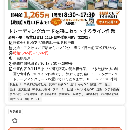
トレーディングカードを箱にセットするライン作業
経験不要！就業日翌日にはお給料受取可能（32201）
株式会社船橋支店(勤務地:千葉県松戸市)
交通・アクセス 松戸駅からバス10分、降りて目の前/東松戸駅からバ
ス10分、降りて目の前
時給1,265円～1,582円
千葉県松戸市
勤務時間詳細 8：30-17：30 休憩60分
仕事内容 9月11日までの期間限定の簡単軽作業。 できたばかりの綺
麗な倉庫内でのライン作業です。 流れてきた箱にアニメやゲームの
トレーディングカードを置いていただきます。 8：30-17：30 休憩...
制服あり
業界未経験者歓迎
扶養内勤務OK
週1日からOK
隔週シフト提出
主婦・主夫歓迎
60代も応募可
フリーター歓迎
バイク通勤OK
短期
シフト自由
学歴不問
職場見学可
平日のみOK
学生歓迎
転勤なし
経験不問
未経験者歓迎
週払いOK
即日払いOK
契約社員