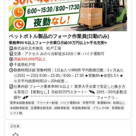
ペットボトル製品のフォーク作業員(日勤のみ)
乗務率90％以上フォーク作業◎月給30万円以上✨手当充実✨
株式会社元木物流 松戸工場
交通・アクセス みのり台駅徒歩10分◇車･バイク通勤可
月給300,000円以上
千葉県松戸市
勤務時間詳細 実働時間：1日あたり8時間 平均勤務日数：1ヶ月あた
り20日 〜 23日 6:00～15:30／8:00～17:30 ★実働8h★休憩1.5ｈ★
※月平均残業時間10～20h程度 ...
仕事内容 フォーク乗車率90％以上！ 業界大手企業で安定した働き方
を実現◎ 【夜勤なし】月給30万円スタート✨ ◥◣ 20代～50代多数活
躍中 ◢◤ ￣￣￣￣￣￣￣￣￣￣￣￣￣￣￣￣￣￣ フォークリ...
業界未経験者歓迎
フリーター歓迎
バイク通勤OK
学歴不問
車通勤OK
転勤なし
未経験者歓迎
交通費全額支給
経験者歓迎
有資格者歓迎
ブランクOK
長期歓迎
シフト制
正社員