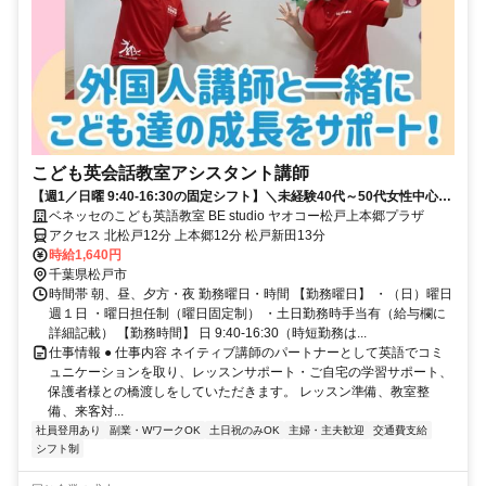
こども英会話教室アシスタント講師
【週1／日曜 9:40-16:30の固定シフト】＼未経験40代～50代女性中心に
活躍する職場です／
ベネッセのこども英語教室 BE studio ヤオコー松戸上本郷プラザ
アクセス 北松戸12分 上本郷12分 松戸新田13分
時給1,640円
千葉県松戸市
時間帯 朝、昼、夕方・夜 勤務曜日・時間 【勤務曜日】 ・（日）曜日
週１日 ・曜日担任制（曜日固定制） ・土日勤務時手当有（給与欄に
詳細記載） 【勤務時間】 日 9:40-16:30（時短勤務は...
仕事情報 ● 仕事内容 ネイティブ講師のパートナーとして英語でコミ
ュニケーションを取り、レッスンサポート・ご自宅の学習サポート、
保護者様との橋渡しをしていただきます。 レッスン準備、教室整
備、来客対...
社員登用あり
副業・WワークOK
土日祝のみOK
主婦・主夫歓迎
交通費支給
シフト制