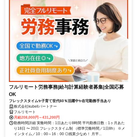
フルリモート労務事務|給与計算経験者募集|全国応募
OK
フレックスタイム✨子育て世代60％活躍中✨在宅勤務手当あり
株式会社kubellパートナー
フルリモート
月給208,000円～431,200円
勤務時間詳細 実働時間：1日あたり8時間 平均勤務日数：1ヶ月あた
り18日 〜 20日 フレックスタイム制 （標準労働時間／1日8h） ※メ
インタイム／10：00～16：00 ◎残業少なめ！ 月平...