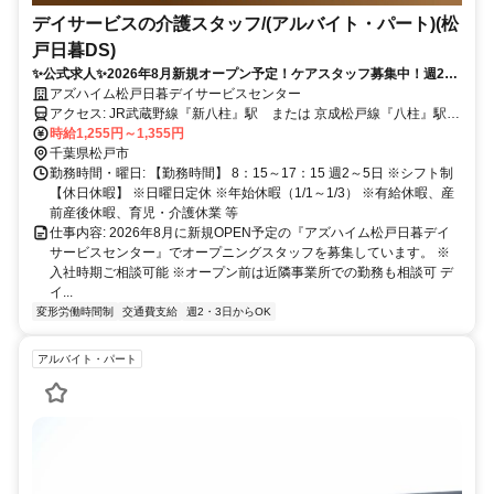
デイサービスの介護スタッフ/(アルバイト・パート)(松
戸日暮DS)
✨公式求人✨2026年8月新規オープン予定！ケアスタッフ募集中！週2日
勤務から◎幅広い年代のスタッフ活躍！
アズハイム松戸日暮デイサービスセンター
アクセス: JR武蔵野線『新八柱』駅 または 京成松戸線『八柱』駅よ
りとほ8分
時給1,255円～1,355円
千葉県松戸市
勤務時間・曜日: 【勤務時間】 8：15～17：15 週2～5日 ※シフト制
【休日休暇】 ※日曜日定休 ※年始休暇（1/1～1/3） ※有給休暇、産
前産後休暇、育児・介護休業 等
仕事内容: 2026年8月に新規OPEN予定の『アズハイム松戸日暮デイ
サービスセンター』でオープニングスタッフを募集しています。 ※
入社時期ご相談可能 ※オープン前は近隣事業所での勤務も相談可 デ
イ...
変形労働時間制
交通費支給
週2・3日からOK
アルバイト・パート