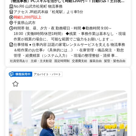
（物流事務）PCスキルを活かして時給1200円～！日勤のみ！土日祝休
み！ガソリン代支給！山武市！
No.R6 山武市松尾町 物流事務
アクセス JR総武本線「松尾駅」より車5分
時給1,200円以上
千葉県山武市
時間帯 朝、昼、夕方・夜 勤務曜日・時間 ◆勤務時間 9:00～
18:00（実働8時間/休憩1時間） ◆残業 ・事務作業は基本なし ・現場
作業が残業の場合に、 可能な範囲でご協力をお願いします ...
仕事情報 ● 仕事内容 話題の家電レンタルサービスを支える 物流事務
＆軽作業のお仕事♪ 《具体的には…》 ・在庫管理・備品発注 ・勤怠
管理 ・経費精算（システム入力） ・現場の整理整頓・清掃 事...
社員登用あり
主婦・主夫歓迎
固定時間制
交通費支給
服装自由
髪型・髪色自由
アルバイト・パート