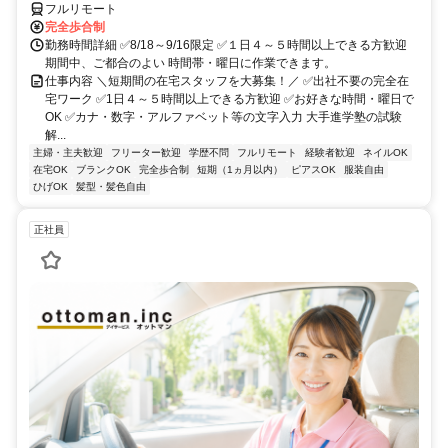
フルリモート
完全歩合制
勤務時間詳細 ✅8/18～9/16限定 ✅１日４～５時間以上できる方歓迎
期間中、ご都合のよい 時間帯・曜日に作業できます。
仕事内容 ＼短期間の在宅スタッフを大募集！／ ✅出社不要の完全在
宅ワーク ✅1日４～５時間以上できる方歓迎 ✅お好きな時間・曜日で
OK ✅カナ・数字・アルファベット等の文字入力 大手進学塾の試験
解...
主婦・主夫歓迎
フリーター歓迎
学歴不問
フルリモート
経験者歓迎
ネイルOK
在宅OK
ブランクOK
完全歩合制
短期（1ヵ月以内）
ピアスOK
服装自由
ひげOK
髪型・髪色自由
正社員