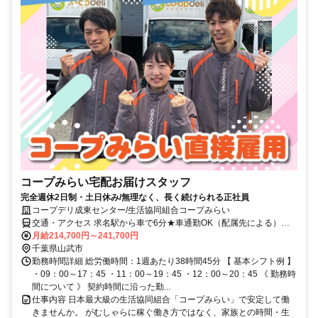
コープみらい宅配お届けスタッフ
完全週休2日制・土日休み/無理なく、長く続けられる正社員
コープデリ成東センター/生活協同組合コープみらい
交通・アクセス 求名駅から車で6分★車通勤OK（配属先による）※
配属先は、入職時期や各センターの人員状況を踏まえ、本人の希望を
月給214,700円～241,700円
考慮した上で、募集場所を含む通勤可能な範囲のセンターから決定し
千葉県山武市
ます。
勤務時間詳細 総労働時間：1週あたり38時間45分 【 基本シフト例 】
・09：00～17：45 ・11：00～19：45 ・12：00～20：45 《 勤務時
間について 》 契約時間に沿った勤...
仕事内容 日本最大級の生活協同組合「コープみらい」で安定して働
きませんか。 がむしゃらに稼ぐ働き方ではなく、家族との時間・生