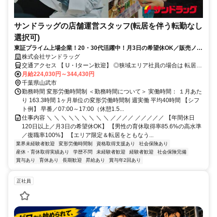
サンドラッグの店舗運営スタッフ(転居を伴う転勤なし
選択可)
東証プライム上場企業！20・30代活躍中！月3日の希望休OK／販売ノル
マなし／年収例32歳SV816万円／販促企画～商品管理など店舗運営がメ
株式会社サンドラッグ
インの仕事
交通アクセス 【 U・Iターン歓迎】 ◎狭域エリア社員の場合は 転居を
伴う転勤はありません。 ◎マイカー通勤OK
月給224,030円～344,430円
千葉県山武市
勤務時間 変形労働時間制 ＜勤務時間について＞ 実働時間： １月あた
り 163.3時間 1ヶ月単位の変形労働時間制 週実働 平均40時間 【シフ
ト例】 早番／07:00～17:00（休憩1.5...
仕事内容 ＼ ＼ ＼ ＼＼ ＼ ＼ ＼ ＼ ／／／／ ／／／／／ 【年間休日
120日以上／月3日の希望休OK】 【男性の育休取得率85.6%の高水準
／復職率100%】 【エリア限定＆転居をともなう...
業界未経験者歓迎
変形労働時間制
資格取得支援あり
社会保険あり
産休・育休取得実績あり
学歴不問
未経験者歓迎
経験者歓迎
社会保険完備
賞与あり
育休あり
長期歓迎
昇給あり
賞与年2回あり
正社員