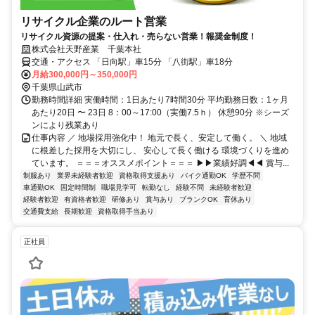
リサイクル企業のルート営業
リサイクル資源の提案・仕入れ・売らない営業！報奨金制度！
株式会社天野産業 千葉本社
交通・アクセス 「日向駅」車15分 「八街駅」車18分
月給300,000円～350,000円
千葉県山武市
勤務時間詳細 実働時間：1日あたり7時間30分 平均勤務日数：1ヶ月
あたり20日 〜 23日 8：00～17:00（実働7.5ｈ） 休憩90分 ※シーズ
ンにより残業あり
仕事内容 ／ 地場採用強化中！ 地元で長く、安定して働く。 ＼ 地域
に根差した採用を大切にし、 安心して長く働ける 環境づくりを進め
ています。 ＝＝＝オススメポイント＝＝＝ ▶▶業績好調◀◀ 賞与...
制服あり
業界未経験者歓迎
資格取得支援あり
バイク通勤OK
学歴不問
車通勤OK
固定時間制
職場見学可
転勤なし
経験不問
未経験者歓迎
経験者歓迎
有資格者歓迎
研修あり
賞与あり
ブランクOK
育休あり
交通費支給
長期歓迎
資格取得手当あり
正社員