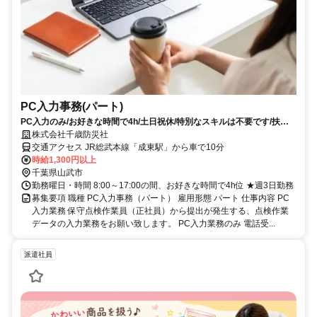
PC入力事務(パート)
PC入力のみ/お好きな時間で4h/土日祝休/特別なスキルは不要です/扶養
内勤務です。
株式会社千歳防災社
交通アクセス JR総武本線「成東駅」から車で10分
時給1,300円以上
千葉県山武市
勤務曜日・時間 8:00～17:00の間、お好きな時間で4h位 ★週3日勤務
募集要項 職種 PC入力事務（パート） 雇用形態 パート 仕事内容 PC
入力業務 保守点検作業員（正社員）から提出が発生する、点検作業
データの入力業務をお願い致します。 PC入力業務のみ 電話受...
派遣社員