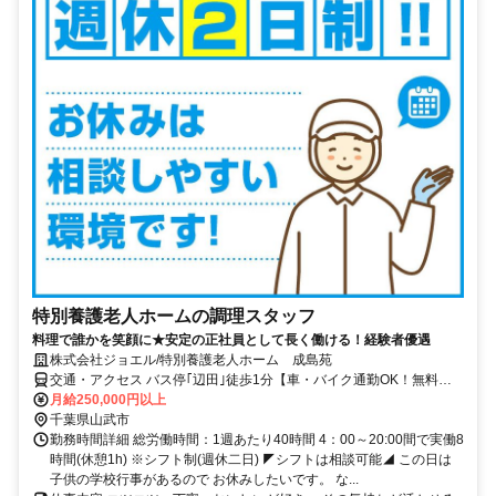
特別養護老人ホームの調理スタッフ
料理で誰かを笑顔に★安定の正社員として長く働ける！経験者優遇
株式会社ジョエル/特別養護老人ホーム 成島苑
交通・アクセス バス停｢辺田｣徒歩1分【車・バイク通勤OK！無料駐
車場あり✨】交通費規定支給
月給250,000円以上
千葉県山武市
勤務時間詳細 総労働時間：1週あたり40時間 4：00～20:00間で実働8
時間(休憩1h) ※シフト制(週休二日) ◤シフトは相談可能◢ この日は
子供の学校行事があるので お休みしたいです。 な...