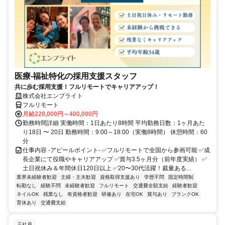
医療‧福祉特化の採用支援スタッフ
共に歩む採用支援！フルリモートでキャリアアップ！
株式会社エンブライト
フルリモート
月給220,000円～400,000円
勤務時間詳細 実働時間：1日あたり8時間 平均勤務日数：1ヶ月あた
り18日 〜 20日 勤務時間：9:00～18:00（実働8時間） 休憩時間：60
分
仕事内容 -アピールポイント- ✅フルリモートで全国から参画可能 ✅成
長企業にて役職やキャリアアップ ✅賞与3.5ヶ月分（前年度実績） ✅
土日祝休み＆年間休日120日以上 ✅20〜30代活躍！裁量ある...
業界未経験者歓迎
主婦・主夫歓迎
資格取得支援あり
学歴不問
固定時間制
転勤なし
経験不問
未経験者歓迎
フルリモート
交通費全額支給
経験者歓迎
ネイルOK
残業なし
有資格者歓迎
研修あり
在宅OK
賞与あり
ブランクOK
育休あり
交通費支給
正社員