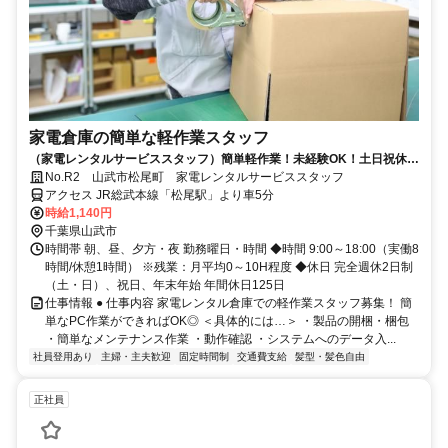
家電倉庫の簡単な軽作業スタッフ
（家電レンタルサービススタッフ）簡単軽作業！未経験OK！土日祝休
み！ガソリン代支給！山武市
No.R2 山武市松尾町 家電レンタルサービススタッフ
アクセス JR総武本線「松尾駅」より車5分
時給1,140円
千葉県山武市
時間帯 朝、昼、夕方・夜 勤務曜日・時間 ◆時間 9:00～18:00（実働8
時間/休憩1時間） ※残業：月平均0～10H程度 ◆休日 完全週休2日制
（土・日）、祝日、年末年始 年間休日125日
仕事情報 ● 仕事内容 家電レンタル倉庫での軽作業スタッフ募集！ 簡
単なPC作業ができればOK◎ ＜具体的には…＞ ・製品の開梱・梱包
・簡単なメンテナンス作業 ・動作確認 ・システムへのデータ入...
社員登用あり
主婦・主夫歓迎
固定時間制
交通費支給
髪型・髪色自由
正社員