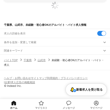
千葉県、山武市、未経験・初心者OKのアルバイト・バイト求人情報
求人の詳細を表示
条件を追加・変更して検索
市区町村を追加・変更
関連キーワード
無資格 未経験でも 千葉県山武市
千葉県 浦安市 未経験・初心者OK it
千葉県
駅を追加・変更
バイトTOP
千葉県
山武市
未経験・初心者OKのアルバイト・バイト・
千葉県 浦安市 未経験・初心者OK 作業
千葉県 未経験・初心者OK 非接客
千葉県
すべて
求人
千葉県 未経験・初心者OK cad
千葉市
すべて
職種を追加・変更
JR武蔵野線
中央区
花見川区
稲毛区
若葉区
緑区
美浜区
南流山駅
新松戸駅
新八柱駅
東松戸駅
市川大野駅
船橋法典駅
西船橋駅
飲食・フードサービス
銚子市
市川市
船橋市
館山市
木更津市
松戸市
野田市
茂原市
成田市
佐倉市
東金市
特徴を追加・変更
飲食・フードサービス
すべて
ヘルプ・お問い合わせ
サイトマップ
利用規約・プライバシーポリシー
JR中央・総武線
旭市
習志野市
柏市
勝浦市
市原市
流山市
八千代市
我孫子市
鴨川市
鎌ケ谷市
ホールスタッフ
キッチンスタッフ
皿洗い・洗い場
精肉・鮮魚加工
給食調理
人気
[企業]求人広告の掲載相談
市川駅
本八幡駅
下総中山駅
西船橋駅
船橋駅
東船橋駅
津田沼駅
幕張本郷駅
幕張駅
君津市
富津市
浦安市
四街道市
袖ケ浦市
八街市
印西市
白井市
富里市
南房総市
雇用形態を追加・変更
パン屋（ベーカリー）
フードカウンター販売員
バー（BAR）・バーテンダー
日払いOK
高校生歓迎
学生歓迎
深夜の仕事
髪型・髪色自由
ひげOK
ネイルOK
新検見川駅
稲毛駅
西千葉駅
千葉駅
匝瑳市
香取市
山武市
いすみ市
大網白里市
印旛郡
香取郡
山武郡
長生郡
夷隅郡
新着求人を受け取る
飲食店補助（開店・閉店準備）
飲食店（店長・マネージャー）
ピアスOK
アルバイト・パート
履歴書不要
オープニングスタッフ
留学生・外国人活躍中
安房郡
都道府県を変更
営業・販売
JR総武本線
勤務期間
正社員
市川駅
船橋駅
津田沼駅
稲毛駅
千葉駅
東千葉駅
都賀駅
四街道駅
物井駅
佐倉駅
営業・販売
すべて
短期
契約社員
単発・1日OK
長期
期間限定（春夏冬休み等）
南酒々井駅
榎戸駅
八街駅
日向駅
成東駅
松尾駅
横芝駅
飯倉駅
八日市場駅
干潟駅
旭駅
営業
テレフォンアポインター（テレアポ）
ルートセールス
コンビニ
シフト
派遣社員
飯岡駅
倉橋駅
猿田駅
松岸駅
銚子駅
フードカウンター販売員
アパレル
家電量販店・携帯販売（携帯ショップ）
土日祝のみOK
業務委託
平日のみOK
週1日からOK
週2・3日からOK
週4日以上OK
ホーム
マイリスト
メッセージ
マイページ
販売店（店長・マネージャー）
その他販売