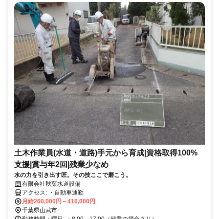
土木作業員(水道・道路)手元から育成|資格取得100%
支援|賞与年2回|残業少なめ
水の力を引き出す匠。その技ここで磨こう。
有限会社秋葉水道設備
アクセス: ・自動車通勤
月給260,000円～416,000円
千葉県山武市