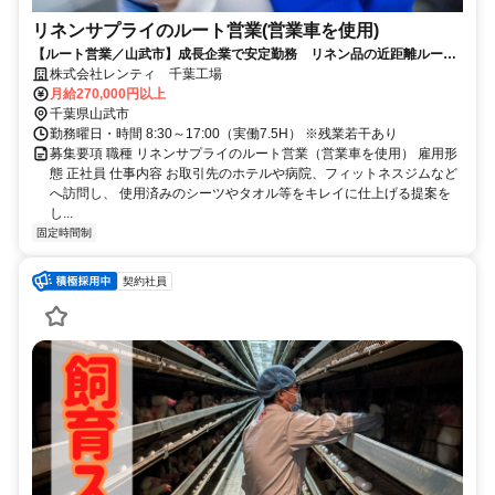
リネンサプライのルート営業(営業車を使用)
【ルート営業／山武市】成長企業で安定勤務 リネン品の近距離ルート
営業 経験不問 賞与年2回 転勤なし
株式会社レンティ 千葉工場
月給270,000円以上
千葉県山武市
勤務曜日・時間 8:30～17:00（実働7.5H） ※残業若干あり
募集要項 職種 リネンサプライのルート営業（営業車を使用） 雇用形
態 正社員 仕事内容 お取引先のホテルや病院、フィットネスジムなど
へ訪問し、 使用済みのシーツやタオル等をキレイに仕上げる提案を
し...
固定時間制
契約社員