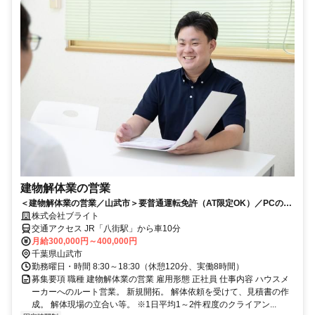
建物解体業の営業
＜建物解体業の営業／山武市＞要普通運転免許（AT限定OK）／PCの基
本操作ができれば未経験の方もOK
株式会社ブライト
交通アクセス JR「八街駅」から車10分
月給300,000円～400,000円
千葉県山武市
勤務曜日・時間 8:30～18:30（休憩120分、実働8時間）
募集要項 職種 建物解体業の営業 雇用形態 正社員 仕事内容 ハウスメ
ーカーへのルート営業。 新規開拓。 解体依頼を受けて、見積書の作
成。 解体現場の立合い等。 ※1日平均1～2件程度のクライアン...