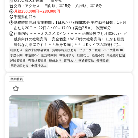
株式会社天野産業 千葉本社
交通・アクセス 「日向駅」車15分 「八街駅」車18分
月給250,000円～280,000円
千葉県山武市
勤務時間詳細 実働時間：1日あたり7時間30分 平均勤務日数：1ヶ月
あたり20日 〜 22日 8：00～17:00（実働7.5ｈ） 休憩90分
仕事内容 ＝＝＝オススメポイント＝＝＝ ✅未経験でも月収26万～ ✅
独身向けの社宅完備！ 完全個室！Wi-Fi付の社宅完備！ しかも新築！
綺麗なお部屋です！ ＊＊単身者向け＊＊ １Kタイプの独身社宅...
制服あり
業界未経験者歓迎
資格取得支援あり
フリーター歓迎
バイク通勤OK
学歴不問
車通勤OK
固定時間制
職場見学可
転勤なし
経験不問
未経験者歓迎
経験者歓迎
有資格者歓迎
研修あり
賞与あり
交通費支給
長期歓迎
長期休暇あり
土日祝休み
契約社員