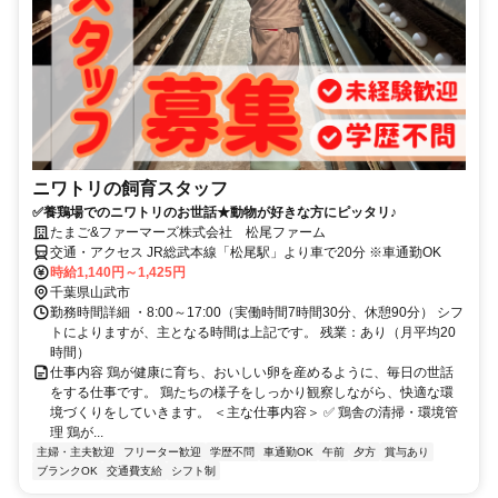
ニワトリの飼育スタッフ
✅養鶏場でのニワトリのお世話★動物が好きな方にピッタリ♪
たまご&ファーマーズ株式会社 松尾ファーム
交通・アクセス JR総武本線「松尾駅」より車で20分 ※車通勤OK
時給1,140円～1,425円
千葉県山武市
勤務時間詳細 ・8:00～17:00（実働時間7時間30分、休憩90分） シフ
トによりますが、主となる時間は上記です。 残業：あり（月平均20
時間）
仕事内容 鶏が健康に育ち、おいしい卵を産めるように、毎日の世話
をする仕事です。 鶏たちの様子をしっかり観察しながら、快適な環
境づくりをしていきます。 ＜主な仕事内容＞ ✅ 鶏舎の清掃・環境管
理 鶏が...
主婦・主夫歓迎
フリーター歓迎
学歴不問
車通勤OK
午前
夕方
賞与あり
ブランクOK
交通費支給
シフト制