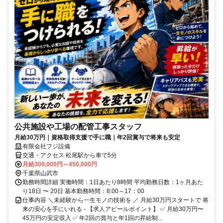
公共施設や工場の配管工事スタッフ
月給30万円｜資格取得支援で手に職｜年2回賞与で将来も安定
有限会社フジ設備
交通・アクセス 松尾駅から車で5分
月給300,000円～450,000円
千葉県山武市
勤務時間詳細 実働時間：1日あたり8時間 平均勤務日数：1ヶ月あた
り18日 〜 20日 基本勤務時間：8:00～17：00
仕事内容 ＼未経験から一生モノの技術を ／ 月給30万円スタートで 将
来の安心を手にいれる - 【求人アピールポイント】 ✅ 月給30万円〜
45万円の安定収入 ✅ 年2回の賞与と年1回の昇給制...