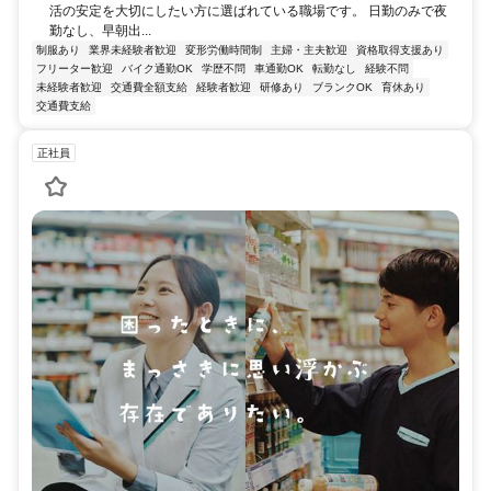
活の安定を大切にしたい方に選ばれている職場です。 日勤のみで夜
勤なし、早朝出...
制服あり
業界未経験者歓迎
変形労働時間制
主婦・主夫歓迎
資格取得支援あり
フリーター歓迎
バイク通勤OK
学歴不問
車通勤OK
転勤なし
経験不問
未経験者歓迎
交通費全額支給
経験者歓迎
研修あり
ブランクOK
育休あり
交通費支給
正社員