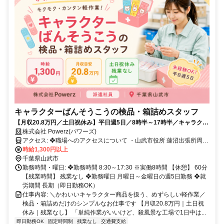
キャラクターばんそうこうの検品・箱詰めスタッフ
【月収20.8万円／土日祝休み】平日週5日／8時半～17時半／キャラクタ
ーばんそうこうの検品・箱詰め
株式会社 Powerz(パワーズ)
アクセス: ❖職場へのアクセスについて ・山武市役所 蓮沼出張所周辺
から約5キロ（車で約7分） ・山武市役所周辺から約8.1キロ（車で約
時給1,300円以上
10分） ・横芝光町役場周辺から約10キロ（車で約15分） ・九十九里
千葉県山武市
町役場周辺から約12キロ（車で約15分） ➽周辺小中学校の情報（お
勤務時間・曜日: ❖勤務時間 8:30～17:30 ※実働8時間 【休憩】 60分
子様がいらっしゃる方の参考に） ・山武市立南郷小学校から約2.9キ
【残業時間】 残業なし ❖勤務曜日 月曜日～金曜日の週5日勤務 ❖就
ロ（車で約5分） ・山武市立大平小学校から約3.2キロ（車で約5分）
労期間 長期（即日勤務OK）
・山武市立成東東中学校から約4.2キロ（車で約7分） ・山武市立松
仕事内容: ＼かわいいキャラクター商品を扱う、めずらしい軽作業／
尾小学校から約4.5キロ（車で約7分） ・山武市立緑海小学校から約
検品・箱詰めだけのシンプルなお仕事です 【月収20.8万円｜土日祝
4.5キロ（車で約8分）
休み｜残業なし】 「単純作業がいいけど、殺風景な工場で1日中は...
即日勤務OK
固定時間制
残業なし
交通費支給