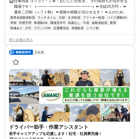
仕事内容 コツコツ・丁寧・おいしいが好き。 その気持ちが活かせる
職場です！ ┏ ━━┅━━━━━━━━┅━━ ┓ ⏩月給25万円～ ⏩
週休二日制（シフト制） ⏩資格や経験が活かせます！ ⏩人のため...
業界未経験者歓迎
ランチタイム
主婦・主夫歓迎
フリーター歓迎
バイク通勤OK
早朝
学歴不問
車通勤OK
職場見学可
転勤なし
午前
経験者歓迎
夜間
研修あり
夕方
ブランクOK
交通費支給
長期歓迎
シフト制
同じ企業の求人
正社員
ドライバー助手・作業アシスタント
若手キャリアアップを応援します！社宅・社員寮完備！