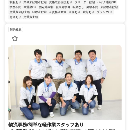
制服あり
業界未経験者歓迎
資格取得支援あり
フリーター歓迎
バイク通勤OK
学歴不問
車通勤OK
固定時間制
職場見学可
転勤なし
経験不問
未経験者歓迎
交通費全額支給
経験者歓迎
有資格者歓迎
研修あり
賞与あり
ブランクOK
育休あり
交通費支給
契約社員
物流事務/簡単な軽作業スタッフあり