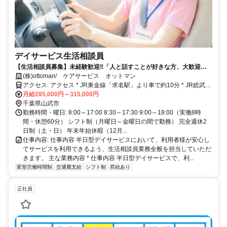
デイサービス生活相談員
【生活相談員募集】未経験歓迎‼「人と話すことが好きな方、大歓迎！
未経験から生活相談員を目指しませんか？」
(株)ottoman/ ケアサービス オットマン
アクセス: アクセス * JR東金線「求名駅」より車で約10分 * JR総武本
線「成東駅」より車で約10分 * マイカー通勤OK（無料駐車場完備） *
月給285,000円～315,000円
交通費支給（規定あり） 山武市・東金市・九十九里町・横芝光町・
千葉県山武市
大網白里市など近隣エリアからも通勤しやすい立地です。 無料駐車
勤務時間・曜日: 8:00～17:00 8:30～17:30 9:00～18:00（実働8時
場を完備しているため、車通勤が中心の方も安心。毎日の通勤ストレ
間・休憩60分） シフト制（月曜日～金曜日の間で勤務） 完全週休2
スが少なく、仕事に集中できる環境です。
日制（土・日） 年末年始休暇（12月...
仕事内容: 仕事内容 半日型デイサービスにおいて、利用者様が安心し
てサービスを利用できるよう、生活相談員業務全般を担当していただ
きます。 主な業務内容 * 仕事内容 半日型デイサービスで、利...
変形労働時間制
交通費支給
シフト制
昇給あり
正社員