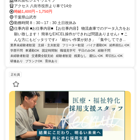
株式会社ジェイウェイブ
アクセス 八街市役所より車で14分
時給1,400円～1,750円
千葉県山武市
勤務時間 8：30～17：30 土日祝休み
仕事内容 ■お仕事内容■ 【お仕事内容】 物流倉庫でのデータ入力をお
願い致します！ 簡単なEXCEL操作ができれば問題ありません♪ ▼こ
んな方にもピッタリです♪ 「細かい作業が好き」 「集中してでき...
業界未経験者歓迎
主婦・主夫歓迎
フリーター歓迎
バイク通勤OK
給料前払いOK
学歴不問
車通勤OK
固定時間制
職場見学可
平日のみOK
経験不問
未経験者歓迎
交通費全額支給
経験者歓迎
残業なし
週払いOK
即日払いOK
研修あり
ブランクOK
育休あり
正社員