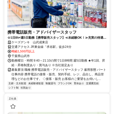
携帯電話販売・アドバイザースタッフ
☆1日8h×週5日勤務【携帯販売スタッフ】≪未経験OK！≫充実の待遇で
働きやすさ抜群◎
ケーズデンキ 山武成東店
交通アクセス JR東金線「求名駅」徒歩24分
時給1,500円以上
千葉県山武市
勤務曜日・時間 9:40～21:10の間で1日8時間 週5日勤務 ★年1回、昇
給・昇格制度あり・賞与あり ※当社規定あり
募集要項 職種 携帯電話販売・アドバイザースタッフ 雇用形態 パート
仕事内容 携帯電話の接客・販売、契約手続、レジ、品出し、商品管
理などのお仕事です。 ◇接客・販売 お客様のご要望をお伺いし...
主婦・主夫歓迎
未経験者歓迎
制服貸与
ブランクOK
育休あり
交通費支給
シフト制
社割あり
正社員