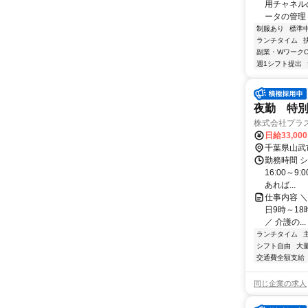
用チャネル
ータの管理 
制服あり
標準
ランチタイム
副業・WワークO
週1シフト提出
夜勤 特
株式会社プラ
日給33,00
千葉県山武
勤務時間 シ
16:00～9
あれば...
仕事内容 ＼
日9時～18
／ 介護の...
ランチタイム
シフト自由
大
交通費全額支給
同じ企業の求人