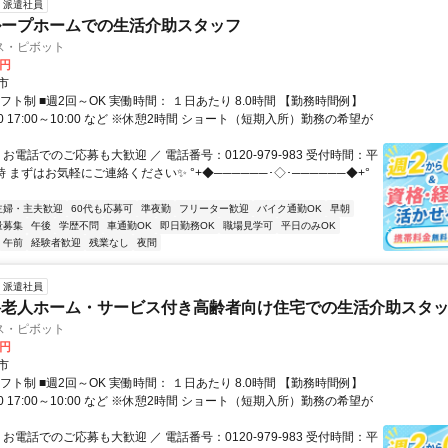
派遣社員
ループホームでの生活介助スタッフ
ス・ピボット
0円
市
フト制 ■週2回～OK 実働時間： １日あたり 8.0時間 【勤務時間例】
:00 17:00～10:00 など ※休憩2時間 ショート（短期入所）勤務の希望が
 お電話でのご応募も大歓迎 ／ 電話番号：0120-979-983 受付時間：平
時 まずはお気軽にご連絡ください✨ °+◆──────･◇･──────◆+°
主婦・主夫歓迎
60代も応募可
準夜勤
フリーター歓迎
バイク通勤OK
早朝
量募集
午後
学歴不問
車通勤OK
即日勤務OK
職場見学可
平日のみOK
午前
経験者歓迎
残業なし
夜間
派遣社員
料老人ホーム・サービス付き高齢者向け住宅での生活介助スタ
ス・ピボット
0円
市
フト制 ■週2回～OK 実働時間： １日あたり 8.0時間 【勤務時間例】
:00 17:00～10:00 など ※休憩2時間 ショート（短期入所）勤務の希望が
 お電話でのご応募も大歓迎 ／ 電話番号：0120-979-983 受付時間：平