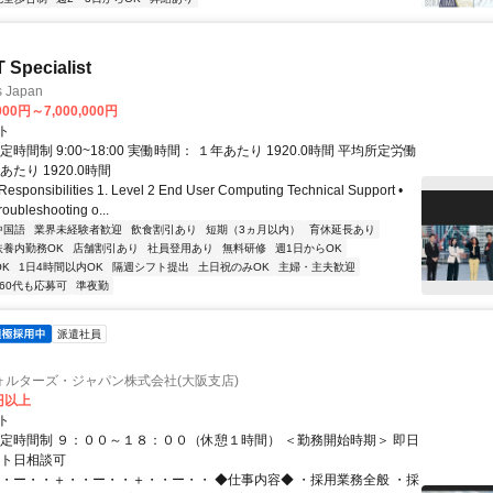
T Specialist
s Japan
000円～7,000,000円
ト
定時間制 9:00~18:00 実働時間： １年あたり 1920.0時間 平均所定労働
あたり 1920.0時間
ponsibilities 1. Level 2 End User Computing Technical Support •
oubleshooting o...
中国語
業界未経験者歓迎
飲食割引あり
短期（3ヵ月以内）
育休延長あり
扶養内勤務OK
店舗割引あり
社員登用あり
無料研修
週1日からOK
K
1日4時間以内OK
隔週シフト提出
土日祝のみOK
主婦・主夫歓迎
60代も応募可
準夜勤
派遣社員
ォルターズ・ジャパン株式会社(大阪支店)
0円以上
ト
固定時間制 ９：００～１８：００（休憩１時間） ＜勤務開始時期＞ 即日
ート日相談可
・・ー・・＋・・ー・・＋・・ー・・ ◆仕事内容◆ ・採用業務全般 ・採