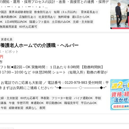
の開拓・運用 ・採用プロセスの設計・改善 ・面接官との連携 ・採用デ
・・ー・・＋・・ー・・＋・...
中国語
業界未経験者歓迎
飲食割引あり
短期（3ヵ月以内）
育休延長あり
扶養内勤務OK
店舗割引あり
社員登用あり
無料研修
週1日からOK
K
1日4時間以内OK
隔週シフト提出
土日祝のみOK
主婦・主夫歓迎
無期雇用派遣
60代も応募可
派遣社員
別養護老人ホームでの介護職・ヘルパー
ス・ピボット
0円
市
フト制 ■週2回～OK 実働時間： １日あたり 8.0時間 【勤務時間例】
:00 17:00～10:00 など ※休憩2時間 ショート（短期入所）勤務の希望が
 お電話でのご応募も大歓迎 ／ 電話番号：0120-979-983 受付時間：平
時 まずはお気軽にご連絡ください✨ °+◆──────･◇･──────◆+°
主婦・主夫歓迎
60代も応募可
準夜勤
フリーター歓迎
バイク通勤OK
早朝
量募集
午後
学歴不問
車通勤OK
即日勤務OK
職場見学可
平日のみOK
午前
経験者歓迎
残業なし
夜間