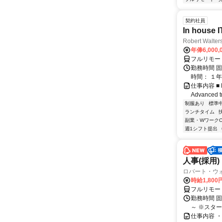
契約社員
In house I
Robert Walter
年俸6,000,
フルリモー
勤務時間 固
時間： １年
仕事内容 ■ Res
Advanced tr
制服あり
標準
ランチタイム
副業・WワークO
週1シフト提出
人事(採用)
ロバート・ウ
時給1,80
フルリモー
勤務時間 
～ ※スタ
仕事内容 