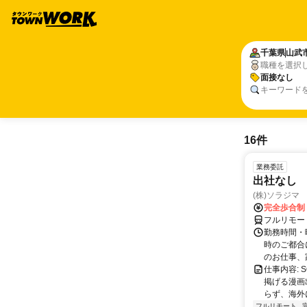
千葉県
山武
職種を選択
面接なし
キーワード
16件
業務委託
出社なし
(株)ソラジマ
完全歩合制
フルリモー
勤務時間・
時のご都合
のお仕事、
仕事内容:
掲げる漫画
らず、海外
フルリモート