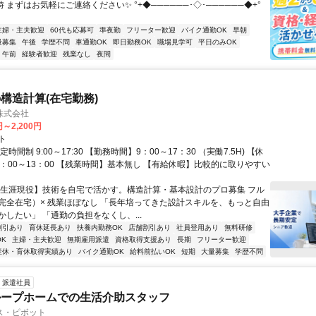
時 まずはお気軽にご連絡ください✨ °+◆──────･◇･──────◆+°
主婦・主夫歓迎
60代も応募可
準夜勤
フリーター歓迎
バイク通勤OK
早朝
量募集
午後
学歴不問
車通勤OK
即日勤務OK
職場見学可
平日のみOK
午前
経験者歓迎
残業なし
夜間
構造計算(在宅勤務)
株式会社
円～2,200円
ト
時間制 9:00～17:30 【勤務時間】9：00～17：30 （実働7.5H) 【休
2：00～13：00 【残業時間】基本無し 【有給休暇】比較的に取りやすい
【生涯現役】技術を自宅で活かす。構造計算・基本設計のプロ募集 フル
完全在宅）× 残業ほぼなし 「長年培ってきた設計スキルを、もっと自由
かしたい」 「通勤の負担をなくし、...
割引あり
育休延長あり
扶養内勤務OK
店舗割引あり
社員登用あり
無料研修
K
主婦・主夫歓迎
無期雇用派遣
資格取得支援あり
長期
フリーター歓迎
産休・育休取得実績あり
バイク通勤OK
給料前払いOK
短期
大量募集
学歴不問
派遣社員
ループホームでの生活介助スタッフ
ス・ピボット