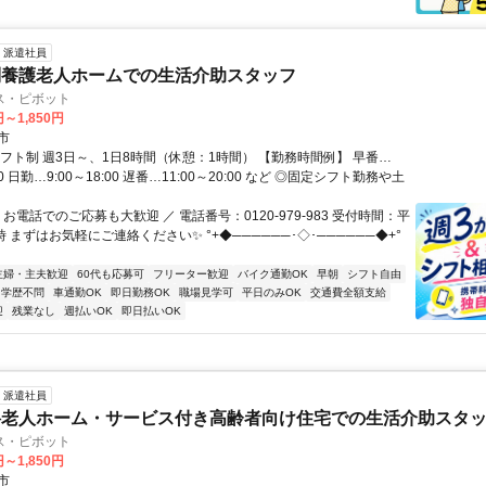
派遣社員
別養護老人ホームでの生活介助スタッフ
ス・ピボット
円～1,850円
市
シフト制 週3日～、1日8時間（休憩：1時間） 【勤務時間例】 早番…
:00 日勤…9:00～18:00 遅番…11:00～20:00 など ◎固定シフト勤務や土
 お電話でのご応募も大歓迎 ／ 電話番号：0120-979-983 受付時間：平
時 まずはお気軽にご連絡ください✨ °+◆──────･◇･──────◆+°
主婦・主夫歓迎
60代も応募可
フリーター歓迎
バイク通勤OK
早朝
シフト自由
学歴不問
車通勤OK
即日勤務OK
職場見学可
平日のみOK
交通費全額支給
迎
残業なし
週払いOK
即日払いOK
派遣社員
料老人ホーム・サービス付き高齢者向け住宅での生活介助スタ
ス・ピボット
円～1,850円
市