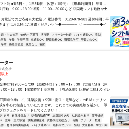
シフト制 ■週3日～、1日8時間（休憩：1時間） 【勤務時間例】 早番…
:00 日勤…9:00～18:00 遅番…11:00～20:00 など ◎固定シフト勤務や土
 お電話でのご応募も大歓迎 ／ 電話番号：0120-979-983 受付時間：平
時 まずはお気軽にご連絡ください✨ °+◆──────･◇･──────◆+°
主婦・主夫歓迎
60代も応募可
準夜勤
フリーター歓迎
バイク通勤OK
早朝
量募集
午後
学歴不問
車通勤OK
即日勤務OK
職場見学可
平日のみOK
午前
経験者歓迎
残業なし
夜間
レーター
株式会社
0円以上
ト
時間制 9:00～17:30 【勤務時間】9：00～17：30 （実働7.5H) 【休
2：00～13：00 【残業時間】基本無し 【有給休暇】比較的に取れやすい
NTT関連企業にて、建築設備（空調・衛生・電気など）のBIMモデリン
成を中心に担当していただきます。 これまでの実務経験を活かし、即
プロジェクトをリードしてください！ ...
割引あり
育休延長あり
扶養内勤務OK
店舗割引あり
社員登用あり
無料研修
K
主婦・主夫歓迎
無期雇用派遣
資格取得支援あり
長期
フリーター歓迎
産休・育休取得実績あり
バイク通勤OK
給料前払いOK
短期
大量募集
学歴不問