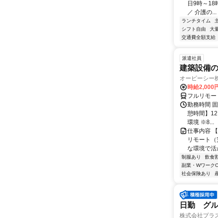
日9時～18
／ 介護の...
ランチタイム
シフト自由
大
交通費全額支給
派遣社員
建築設備の
オーピーシー
時給2,000
フルリモー
勤務時間 固定
憩時間】1
環境 ※8...
仕事内容 
リモート（
な環境で活
制服あり
飲食
副業・WワークO
社会保険あり
日勤 グ
株式会社プラ