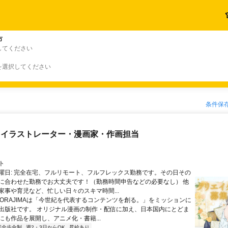
市
してください
を選択してください
条件保
 イラストレーター・漫画家・作画担当
ト
曜日: 完全在宅、フルリモート、フルフレックス勤務です。その日その
に合わせた勤務でお大丈夫です！（勤務時間申告などの必要なし） 他
家事や育児など、忙しい日々のスキマ時間...
 SORAJIMAは「今世紀を代表するコンテンツを創る。」をミッションに
出版社です。 オリジナル漫画の制作・配信に加え、日本国内にとどま
にも作品を展開し、アニメ化・書籍...
完全歩合制
週2・3日からOK
昇給あり