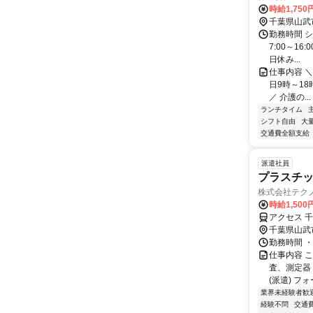
時給1,750
千葉県山武
勤務時間 
7:00～16
日休み...
仕事内容 ＼
日9時～18
／ 介護の...
ランチタイム
シフト自由
大
交通費全額支給
派遣社員
プラスチ
株式会社テク
時給1,500
アクセス 
千葉県山武
勤務時間 ・
仕事内容 
査、測定器
(派遣) フ
業界未経験者歓
経験不問
交通