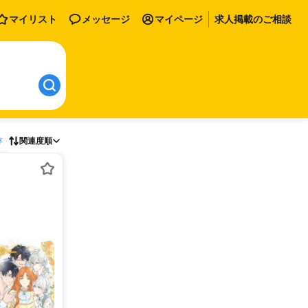
マイリスト
メッセージ
マイページ
求人掲載のご相談
存
関連度順