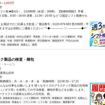
円～1,850円
市
シフト制 ■週3日～、1日8時間（休憩：1時間） 【勤務時間例】 早番…
:00 日勤…9:00～18:00 遅番…11:00～20:00 など ◎固定シフト勤務や土
 お電話でのご応募も大歓迎 ／ 電話番号：0120-979-983 受付時間：平
時 まずはお気軽にご連絡ください✨ °+◆──────･◇･──────◆+°
主婦・主夫歓迎
60代も応募可
準夜勤
フリーター歓迎
バイク通勤OK
早朝
量募集
午後
学歴不問
車通勤OK
即日勤務OK
職場見学可
平日のみOK
午前
経験者歓迎
残業なし
夜間
ック製品の検査・梱包
ノ・サービス
円
千葉県山武市
市
勤務曜日：月・火・水・木・金 ・勤務時間： [1] 08:30～17:15
こんなお仕事をお願いします 様々なサイズのプラスチック製品の目視検
（ノギス等）を使用しての寸法検査、梱包作業などをお願いします。
ォークリフトの資格をお持ちの方尚良。残...
迎
資格取得支援あり
バイク通勤OK
学歴不問
車通勤OK
職場見学可
転勤なし
費全額支給
研修あり
ブランクOK
シフト制
土日祝休み
履歴書不要