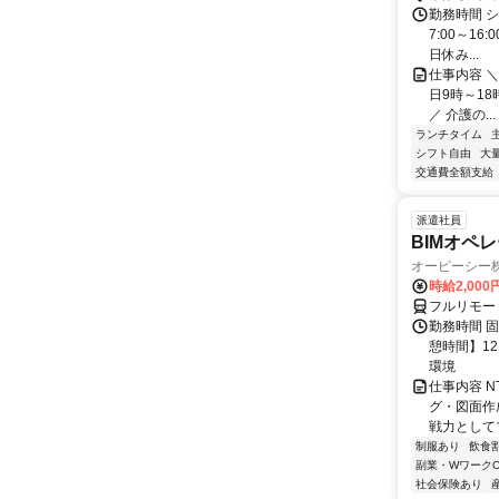
勤務時間 
7:00～16
日休み...
仕事内容 ＼
日9時～18
／ 介護の...
ランチタイム
シフト自由
大
交通費全額支給
派遣社員
BIMオペ
オーピーシー
時給2,00
フルリモー
勤務時間 固定
憩時間】1
環境
仕事内容 
グ・図面作
戦力として
制服あり
飲食
副業・WワークO
社会保険あり