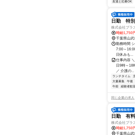
友達と応募OK
日勤 特
株式会社プラ
時給1,750
千葉県山武
勤務時間 
7:00～16
日休みも...
仕事内容 ＼
日9時～18
／ 介護の...
ランチタイム
大量募集
午後
午前
経験者歓
同じ企業の求人
日勤 有
株式会社プラ
時給1,750
千葉県山武