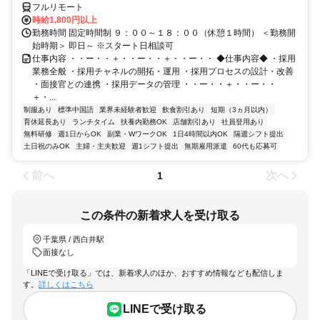
フルリモート
時給1,800円以上
勤務時間 固定時間制 ９：００～１８：００（休憩１時間） ＜勤務開
始時期＞ 即日～ ※スタート日相談可
仕事内容 ・・ー・・＋・・ー・・＋・・ー・・ ◆仕事内容◆ ・採用
業務全般 ・採用チャネルの開拓・運用 ・採用プロセスの設計・改善
・面接官との連携 ・採用データの管理 ・・ー・・＋・・ー・・
＋・...
制服あり
標準中国語
業界未経験者歓迎
飲食割引あり
短期（3ヵ月以内）
育休延長あり
ランチタイム
扶養内勤務OK
店舗割引あり
社員登用あり
無料研修
週1日からOK
副業・WワークOK
1日4時間以内OK
隔週シフト提出
土日祝のみOK
主婦・主夫歓迎
週1シフト提出
無期雇用派遣
60代も応募可
前へ
次へ
1
この条件の新着求人を受け取る
千葉県 / 西白井駅
面接なし
「LINEで受け取る」では、新着求人のほか、おすすめ情報なども配信しま
す。
詳しくはこちら
LINEで受け取る