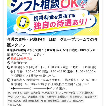
介護の資格・経験必須 日勤 グループホームでの介
護スタッフ
◆介護の経験を活かして働こう◆週3日から＆1日8時間～OK✨プラス・
ピボット独自の福利厚生が多数！
株式会社プラス・ピボット
時給1,800円以上
千葉県白井市
勤務時間 シフト制 週3日～、1日8時間（休憩：1時間） 【勤務時間
例】 早番…7:00～16:00 日勤…9:00～18:00 遅番…11:00～20:00 な
ど ◎固定シフト勤務や土日休みも...
仕事内容 ＼ お電話でのご応募も大歓迎 ／ 電話番号：0120-979-983
受付時間：平日9時～18時 まずはお気軽にご連絡ください✨ °
+◆──────･◇･──────◆+° ／ 介護の...
ランチタイム
主婦・主夫歓迎
60代も応募可
フリーター歓迎
バイク通勤OK
早朝
シフト自由
大量募集
午後
学歴不問
車通勤OK
即日勤務OK
職場見学可
平日のみOK
交通費全額支給
午前
経験者歓迎
残業なし
週払いOK
即日払いOK