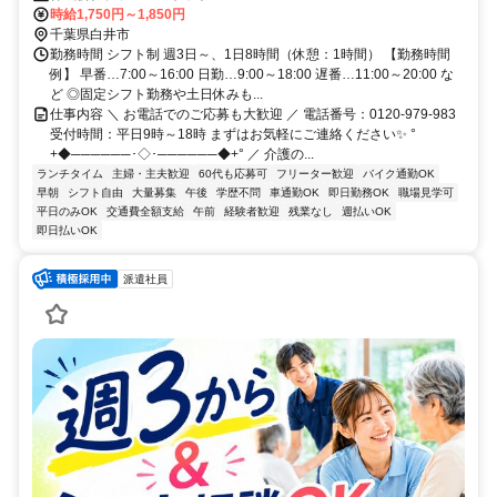
時給1,750円～1,850円
千葉県白井市
勤務時間 シフト制 週3日～、1日8時間（休憩：1時間） 【勤務時間
例】 早番…7:00～16:00 日勤…9:00～18:00 遅番…11:00～20:00 な
ど ◎固定シフト勤務や土日休みも...
仕事内容 ＼ お電話でのご応募も大歓迎 ／ 電話番号：0120-979-983
受付時間：平日9時～18時 まずはお気軽にご連絡ください✨ °
+◆──────･◇･──────◆+° ／ 介護の...
ランチタイム
主婦・主夫歓迎
60代も応募可
フリーター歓迎
バイク通勤OK
早朝
シフト自由
大量募集
午後
学歴不問
車通勤OK
即日勤務OK
職場見学可
平日のみOK
交通費全額支給
午前
経験者歓迎
残業なし
週払いOK
即日払いOK
派遣社員