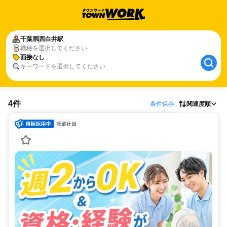
千葉県
西白井駅
職種を選択してください
面接なし
キーワードを選択してください
4件
条件保存
関連度順
派遣社員