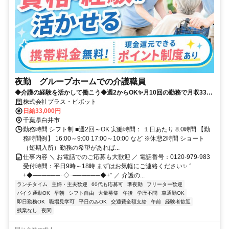
夜勤 グループホームでの介護職員
◆介護の経験を活かして働こう◆週2からOK✨月10回の勤務で月収33万
以上！プラス・ピボット独自の福利厚生が多数！
株式会社プラス・ピボット
日給33,000円
千葉県白井市
勤務時間 シフト制 ■週2回～OK 実働時間： １日あたり 8.0時間 【勤
務時間例】 16:00～9:00 17:00～10:00 など ※休憩2時間 ショート
（短期入所）勤務の希望があれば...
仕事内容 ＼ お電話でのご応募も大歓迎 ／ 電話番号：0120-979-983
受付時間：平日9時～18時 まずはお気軽にご連絡ください✨ °
+◆──────･◇･──────◆+° ／ 介護の...
ランチタイム
主婦・主夫歓迎
60代も応募可
準夜勤
フリーター歓迎
バイク通勤OK
早朝
シフト自由
大量募集
午後
学歴不問
車通勤OK
即日勤務OK
職場見学可
平日のみOK
交通費全額支給
午前
経験者歓迎
残業なし
夜間