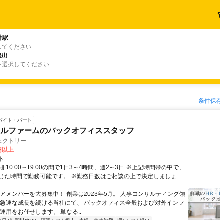
井駅
してください
提出
を選択してください
条件保
バイト・パート
サルファームのバックオフィススタッフ
ェクトリー
0円以上
ト
 10:00～19:00の間で1日3～4時間、週2～3日 ※上記時間帯の中で、
じた時間で勤務可能です。 ※勤務日数はご相談の上で決定しましょ
コアメンバーを大募集中！ 創業は2023年5月。 人事コンサルティング領
 急速な成長を続ける当社にて、 バックオフィス全般および対外インフ
運用をお任せします。 単なる...