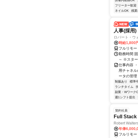
扶養内勤務OK
フリーター歓迎
ネイルOK
残業
人事(採用)
ロバート・ウ
時給1,80
フルリモー
勤務時間 
～ ※スタ
仕事内容 
用チャネル
ータの管理 
制服あり
標準
ランチタイム
副業・WワークO
週1シフト提出
契約社員
Full Stack
Robert Walter
年俸6,000,
フルリモー