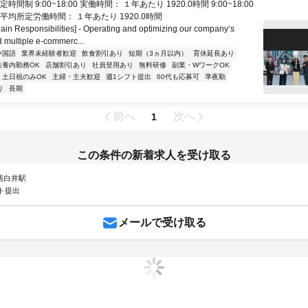
時間制 9:00~18:00 実働時間： １年あたり 1920.0時間 9:00~18:00
eak) 平均所定労働時間： １年あたり 1920.0時間
 Responsibilities] - Operating and optimizing our company’s
 multiple e-commerc...
中国語
業界未経験者歓迎
飲食割引あり
短期（3ヵ月以内）
育休延長あり
扶養内勤務OK
店舗割引あり
社員登用あり
無料研修
副業・WワークOK
土日祝のみOK
主婦・主夫歓迎
週1シフト提出
60代も応募可
準夜勤
り
長期
前へ
次へ
1
この条件の新着求人を受け取る
 西白井駅
ト提出
メールで受け取る