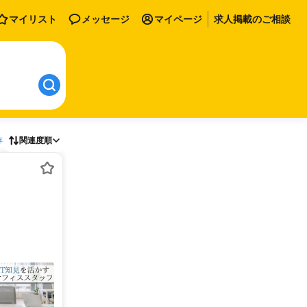
マイリスト
メッセージ
マイページ
求人掲載のご相談
存
関連度順