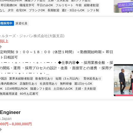
1日4時間以内OK
隔週シフト提出
主婦・主夫歓迎
週1シフト提出
即日勤務OK
職場見学可
平日のみOK
フルリモート
午前
経験者歓迎
なし
夕方
在宅OK
ブランクOK
長期歓迎
週2・3日からOK
シフト制
派遣社員
ォルターズ・ジャパン株式会社(大阪支店)
0円以上
ト
固定時間制 ９：００～１８：００（休憩１時間） ＜勤務開始時期＞ 即日
ート日相談可
・・ー・・＋・・ー・・＋・・ー・・ ◆仕事内容◆ ・採用業務全般 ・採
の開拓・運用 ・採用プロセスの設計・改善 ・面接官との連携 ・採用デ
・・ー・・＋・・ー・・＋・...
中国語
業界未経験者歓迎
飲食割引あり
短期（3ヵ月以内）
育休延長あり
扶養内勤務OK
店舗割引あり
社員登用あり
無料研修
週1日からOK
K
1日4時間以内OK
隔週シフト提出
土日祝のみOK
主婦・主夫歓迎
無期雇用派遣
60代も応募可
 Engineer
s Japan
000円～8,000,000円
ト