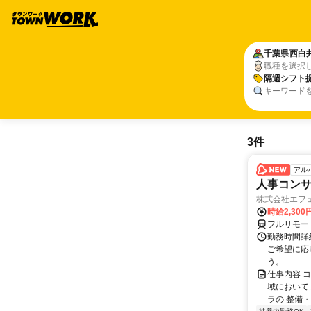
千葉県
西白
職種を選択
隔週シフト
キーワード
3件
アル
人事コン
株式会社エフ
時給2,30
フルリモー
勤務時間詳細
ご希望に応
う。
仕事内容 
域において
ラの 整備・