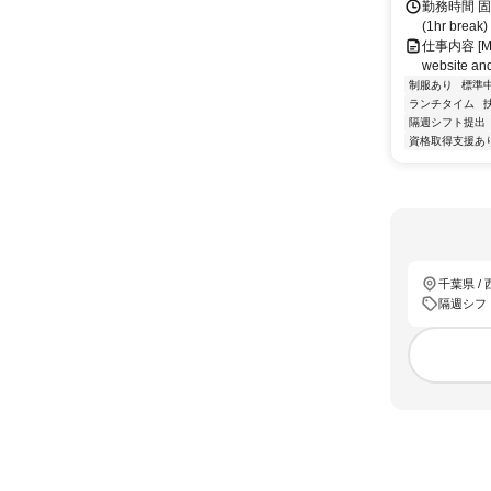
勤務時間 固定
(1hr br
仕事内容 [Main
website and
制服あり
標準
ランチタイム
隔週シフト提出
資格取得支援あ
千葉県 /
隔週シフ