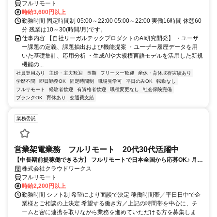
フルリモート
時給3,600円以上
勤務時間 固定時間制 05:00～22:00 05:00～22:00 実働16時間 休憩60
分 残業は10～30(時間/月)です。
仕事内容 【自社リーガルテックプロダクトのAI研究開発】 ・ユーザ
ー課題の定義、課題抽出および機能提案 ・ユーザー履歴データを用
いた基礎集計、応用分析 ・生成AIや大規模言語モデルを活用した新規
機能の...
社員登用あり
主婦・主夫歓迎
長期
フリーター歓迎
産休・育休取得実績あり
学歴不問
即日勤務OK
固定時間制
職場見学可
平日のみOK
転勤なし
フルリモート
経験者歓迎
有資格者歓迎
職種変更なし
社会保険完備
ブランクOK
育休あり
交通費支給
業務委託
営業架電業務 フルリモート 20代30代活躍中
【中長期前提稼働できる方】 フルリモートで日本全国から応募OK♪ 月稼
働40時間で安定収入！
株式会社クラウドワークス
フルリモート
時給2,200円以上
勤務時間 シフト制 希望により面談で決定 稼働時間帯／平日日中で企
業様とご相談の上決定 希望する働き方／上記の時間帯を中心に、チ
ームと密に連携を取りながら業務を進めていただける方を募集しま