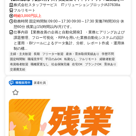
じられる環境です♪
株式会社スタッフサービス ITソリューションブロック/A37638a
フルリモート
時給3,000円以上
勤務時間 固定時間制 09:00～17:30 09:00～17:30 実働7時間30分 休
憩60分 残業は15(時間以内/月)です。
仕事内容 【業務改善の企画と自動化開発】 ・業務ヒアリングおよび
課題整理、フロー可視化 ・RPAを用いた業務自動化システムの設計
と運用 ・BIツールによるデータ集計、分析、レポート作成 ・運用体
制の構...
主婦・主夫歓迎
長期
フリーター歓迎
産休・育休取得実績あり
学歴不問
固定時間制
職場見学可
平日のみOK
転勤なし
フルリモート
経験者歓迎
有資格者歓迎
職種変更なし
社会保険完備
在宅OK
ブランクOK
育休あり
交通費支給
派遣社員