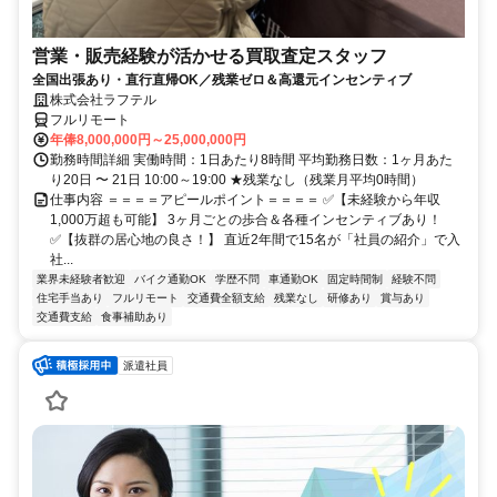
営業・販売経験が活かせる買取査定スタッフ
全国出張あり・直行直帰OK／残業ゼロ＆高還元インセンティブ
株式会社ラフテル
フルリモート
年俸8,000,000円～25,000,000円
勤務時間詳細 実働時間：1日あたり8時間 平均勤務日数：1ヶ月あた
り20日 〜 21日 10:00～19:00 ★残業なし（残業月平均0時間）
仕事内容 ＝＝＝＝アピールポイント＝＝＝＝ ✅【未経験から年収
1,000万超も可能】 3ヶ月ごとの歩合＆各種インセンティブあり！
✅【抜群の居心地の良さ！】 直近2年間で15名が「社員の紹介」で入
社...
業界未経験者歓迎
バイク通勤OK
学歴不問
車通勤OK
固定時間制
経験不問
住宅手当あり
フルリモート
交通費全額支給
残業なし
研修あり
賞与あり
交通費支給
食事補助あり
派遣社員