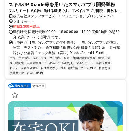
スキルUP Xcode等を用いたスマホアプリ開発業務
フルリモートで柔軟に働ける環境です。モバイルアプリ開発に携わるこ
とができます。経験を活かしてスキルアップできる案件です★
株式会社スタッフサービス ITソリューションブロック/A40678
フルリモート
時給2,300円以上
勤務時間 固定時間制 09:00～18:00 09:00～18:00 実働8時間 休憩60
分 残業は5～20(時間/月)です。
仕事内容 【モバイルアプリの開発業務】 ・モバイルアプリの設計、
実装、テスト対応 ・既存機能の改修や新規機能の追加対応 ・動作確
認および品質チェック業務 （言語）Xcode/Android_Studi...
主婦・主夫歓迎
長期
フリーター歓迎
産休・育休取得実績あり
学歴不問
固定時間制
職場見学可
平日のみOK
転勤なし
フルリモート
経験者歓迎
駅ナカ
有資格者歓迎
職種変更なし
社会保険完備
ブランクOK
育休あり
交通費支給
駅近5分以内
派遣社員