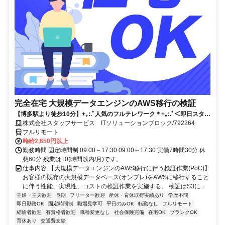
完全在宅 大規模データエンジンのAWS移行の検証
【博多駅より徒歩10分】+｡:.ﾟ人気のフルテレワーク＊+｡:.ﾟ＜即日スター
トのお仕事です！＞ご応募お待ちしております！！
株式会社スタッフサービス ITソリューションブロック/792264
フルリモート
時給2,650円以上
勤務時間 固定時間制 09:00～17:30 09:00～17:30 実働7時間30分 休
憩60分 残業は10(時間以内/月)です。
仕事内容 【大規模データエンジンのAWS移行に伴う検証作業(PoC)】
お客様の既存の大規模データベース(オンプレ)をAWSに移行すること
に伴う性能、実現性、コストの検証作業を実施する。 検証はS3に...
主婦・主夫歓迎
長期
フリーター歓迎
産休・育休取得実績あり
学歴不問
即日勤務OK
固定時間制
職場見学可
平日のみOK
転勤なし
フルリモート
経験者歓迎
有資格者歓迎
職種変更なし
社会保険完備
在宅OK
ブランクOK
育休あり
交通費支給