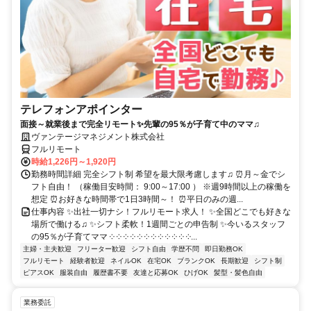
テレフォンアポインター
面接～就業後まで完全リモート✨先輩の95％が子育て中のママ♫
ヴァンテージマネジメント株式会社
フルリモート
時給1,226円～1,920円
勤務時間詳細 完全シフト制 希望を最大限考慮します♫ ⏰月～金でシ
フト自由！ （稼働目安時間： 9:00～17:00 ） ※週9時間以上の稼働を
想定 ⏰お好きな時間帯で1日3時間～！ ⏰平日のみの週...
仕事内容 ✨出社一切ナシ！フルリモート求人！ ✨全国どこでも好きな
場所で働ける♫ ✨シフト柔軟！1週間ごとの申告制 ✨今いるスタッフ
の95％が子育てママ ༶ ༶ ༶ ༶ ༶ ༶ ༶ ༶ ༶ ༶ ༶ ༶...
主婦・主夫歓迎
フリーター歓迎
シフト自由
学歴不問
即日勤務OK
フルリモート
経験者歓迎
ネイルOK
在宅OK
ブランクOK
長期歓迎
シフト制
ピアスOK
服装自由
履歴書不要
友達と応募OK
ひげOK
髪型・髪色自由
業務委託