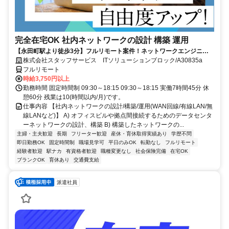
完全在宅OK 社内ネットワークの設計 構築 運用
【永田町駅より徒歩3分】フルリモート案件！ネットワークエンジニア
大歓迎！
株式会社スタッフサービス ITソリューションブロック/A30835a
フルリモート
時給3,750円以上
勤務時間 固定時間制 09:30～18:15 09:30～18:15 実働7時間45分 休
憩60分 残業は10(時間以内/月)です。
仕事内容 【社内ネットワークの設計/構築/運用(WAN回線/有線LAN/無
線LANなど)】 A) オフィスビルや拠点間接続するためのデータセンタ
ーネットワークの設計、構築 B) 構築したネットワークの...
主婦・主夫歓迎
長期
フリーター歓迎
産休・育休取得実績あり
学歴不問
即日勤務OK
固定時間制
職場見学可
平日のみOK
転勤なし
フルリモート
経験者歓迎
駅ナカ
有資格者歓迎
職種変更なし
社会保険完備
在宅OK
ブランクOK
育休あり
交通費支給
派遣社員