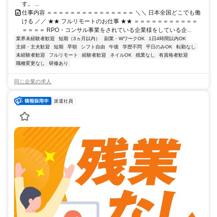
す。 ...
仕事内容 ＝＝＝＝＝＝＝＝＝＝＝＝＝＝＝ ＼＼ 日本全国どこでも働
ける ／／ ★★ フルリモートのお仕事 ★★ ＝＝＝＝＝＝＝＝＝＝＝
＝＝＝＝ RPO・コンサル事業をされている企業様をしている企...
業界未経験者歓迎
短期（3ヵ月以内）
副業・WワークOK
1日4時間以内OK
主婦・主夫歓迎
短期
早朝
シフト自由
午後
学歴不問
平日のみOK
転勤なし
未経験者歓迎
フルリモート
経験者歓迎
ネイルOK
残業なし
有資格者歓迎
職種変更なし
研修あり
同じ企業の求人
派遣社員