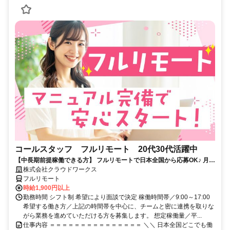
コールスタッフ フルリモート 20代30代活躍中
【中長期前提稼働できる方】 フルリモートで日本全国から応募OK♪ 月稼
働80時間で安定収入！
株式会社クラウドワークス
フルリモート
時給1,900円以上
勤務時間 シフト制 希望により面談で決定 稼働時間帯／9:00～17:00
希望する働き方／上記の時間帯を中心に、チームと密に連携を取りな
がら業務を進めていただける方を募集します。 想定稼働量／平...
仕事内容 ＝＝＝＝＝＝＝＝＝＝＝＝＝＝＝ ＼＼ 日本全国どこでも働