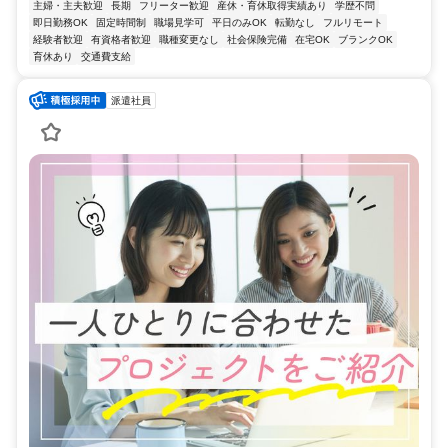
主婦・主夫歓迎
長期
フリーター歓迎
産休・育休取得実績あり
学歴不問
即日勤務OK
固定時間制
職場見学可
平日のみOK
転勤なし
フルリモート
経験者歓迎
有資格者歓迎
職種変更なし
社会保険完備
在宅OK
ブランクOK
育休あり
交通費支給
派遣社員