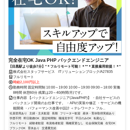
完全在宅OK Java PHP バックエンドエンジニア
【目黒駅より徒歩7分】*＊フルリモート可能！＊**＊直接雇用前提！＊*
株式会社スタッフサービス ITソリューションブロック/A27835
フルリモート
時給2,100円以上
勤務時間 固定時間制 10:00～19:00 10:00～19:00 09:00～18:00 実働
8時間 休憩60分 残業は20～40(時間/月)です。
仕事内容 【バックエンドエンジニア(Java/PHP)】 ・自社サービスの
バックエンド開発のお仕事です。 ・APIの実装や修正 ・サービスの機
能開発 ・パフォーマンス改善や設計 ＜テレワーク＞ フル...
社員登用あり
主婦・主夫歓迎
長期
フリーター歓迎
産休・育休取得実績あり
学歴不問
即日勤務OK
固定時間制
職場見学可
平日のみOK
転勤なし
フルリモート
経験者歓迎
有資格者歓迎
職種変更なし
社会保険完備
在宅OK
ブランクOK
育休あり
交通費支給