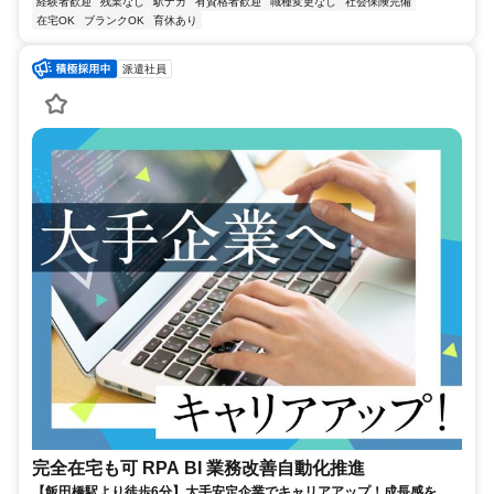
経験者歓迎
残業なし
駅ナカ
有資格者歓迎
職種変更なし
社会保険完備
在宅OK
ブランクOK
育休あり
派遣社員
完全在宅も可 RPA BI 業務改善自動化推進
【飯田橋駅より徒歩6分】大手安定企業でキャリアアップ！成長感を感