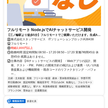
フルリモート Node.jsでAIチャットサービス開発
【三ノ輪駅より徒歩5分】フルリモートでご就業いただけます。生成AI
を活用したサービス開発に携われます。企画提案から改善まで幅広く関
株式会社スタッフサービス ITソリューションブロック/A38438
われる環境です☆
フルリモート
時給2,800円以上
勤務時間 固定時間制 08:50～17:20 08:50～17:20 実働7時間45分 休
憩45分 残業はありません。
仕事内容 【AIチャットサービスの開発】 ・Webアプリの設計、開
発、テスト ・PM、PdMとの開発方針の検討および連携 ・UI／UX改
善提案および機能開発 ・既存コードのリファクタリング ・パフォ
ー...
主婦・主夫歓迎
長期
フリーター歓迎
産休・育休取得実績あり
学歴不問
即日勤務OK
固定時間制
職場見学可
平日のみOK
転勤なし
フルリモート
経験者歓迎
残業なし
駅ナカ
有資格者歓迎
職種変更なし
社会保険完備
ブランクOK
育休あり
交通費支給
派遣社員