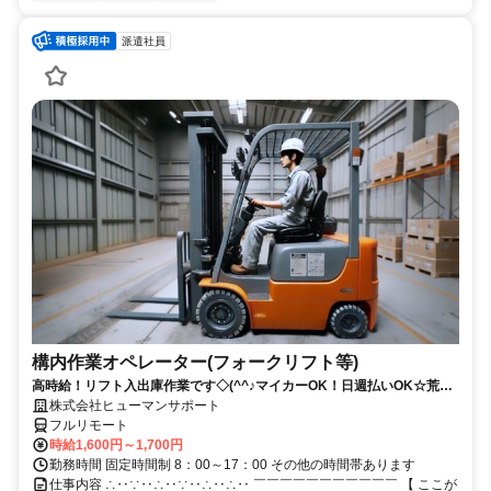
派遣社員
構内作業オペレーター(フォークリフト等)
高時給！リフト入出庫作業です◇(^^♪マイカーOK！日週払いOK☆荒本
駅★【シゴト№0619】
株式会社ヒューマンサポート
フルリモート
時給1,600円～1,700円
勤務時間 固定時間制 8：00～17：00 その他の時間帯あります
仕事内容 ∴‥∵‥∴‥∵‥∴‥∴‥ ￣￣￣￣￣￣￣￣￣￣￣ 【 ここが