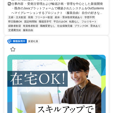
仕事内容 ・受発注管理および輸送計画・管理を中心とした新規開発
・既存のJavaプラットフォームで構築されたシステムをOutSystems
へマイグレーションするプロジェクト 〈服装自由〉自分の好きな...
主婦・主夫歓迎
長期
フリーター歓迎
産休・育休取得実績あり
学歴不問
即日勤務OK
固定時間制
職場見学可
平日のみOK
転勤なし
フルリモート
経験者歓迎
有資格者歓迎
職種変更なし
社会保険完備
ブランクOK
育休あり
交通費支給
服装自由
派遣社員