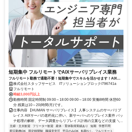
短期集中 フルリモートでAIXサーバリプレイス業務
フルリモート勤務で通勤不要！短期集中でスキルを活かせます！AIXの
経験を積むチャンス！
株式会社スタッフサービス ITソリューションブロック/796741a
フルリモート
時給3,000円以上
勤務時間 固定時間制 09:00～18:00 09:00～18:00 実働8時間 休憩60
分 残業は10～20(時間/月)です。
仕事内容 【HUMAN サーバリプレイス】 人事システムのサーバリプ
レイス AIXサーバの老朽化に伴い、新サーバへのリプレイス案件 バッ
チ処理の解析、データ調査からリプレイス計画の立案などの支援 ＼...
主婦・主夫歓迎
フリーター歓迎
産休・育休取得実績あり
短期
学歴不問
即日勤務OK
固定時間制
職場見学可
平日のみOK
転勤なし
フルリモート