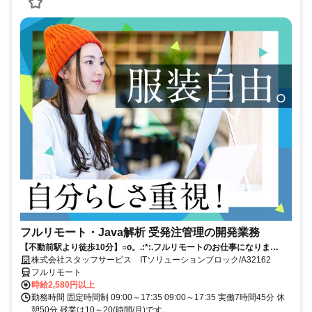
フルリモート・Java解析 受発注管理の開発業務
【不動前駅より徒歩10分】○o。.:*:.フルリモートのお仕事になりま
す.:*:.。o○ご応募お待ちしております！
株式会社スタッフサービス ITソリューションブロック/A32162
フルリモート
時給2,580円以上
勤務時間 固定時間制 09:00～17:35 09:00～17:35 実働7時間45分 休
憩50分 残業は10～20(時間/月)です。