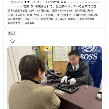
ける ／／ ★★ フルリモートのお仕事 ★★ ＝＝＝＝＝＝＝＝＝＝＝
＝＝＝＝ 営業代行事業をされている企業様をしている企業での営...
業界未経験者歓迎
短期（3ヵ月以内）
副業・WワークOK
1日4時間以内OK
主婦・主夫歓迎
短期
早朝
シフト自由
午後
学歴不問
平日のみOK
転勤なし
未経験者歓迎
フルリモート
経験者歓迎
ネイルOK
残業なし
有資格者歓迎
職種変更なし
研修あり
正社員