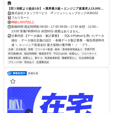
務
【四ツ谷駅より徒歩1分】＜業界最大級＞エンジニア派遣求人15,000件
以上◎ 来社不要のカンタン登録→最短2日で就業可能！！
株式会社スタッフサービス ITソリューションブロック/A36332
フルリモート
時給1,900円以上
勤務時間 固定時間制 09:00～17:45 09:00～17:45 休憩：12:00～
13:00 実働7時間45分 休憩60分 残業はありません。
仕事内容 【データ抽出・集計業務】 ・SQLやPythonを用いたデータ
抽出 ・データ抽出定義の設計 ・各種データ集計業務 ・報告用資料作
成 ＼ エンジニア派遣会社 最大規模の案件数！ ／ ・ブラ...
主婦・主夫歓迎
長期
フリーター歓迎
産休・育休取得実績あり
学歴不問
即日勤務OK
固定時間制
職場見学可
平日のみOK
転勤なし
フルリモート
経験者歓迎
残業なし
駅ナカ
有資格者歓迎
職種変更なし
社会保険完備
ブランクOK
育休あり
交通費支給
派遣社員