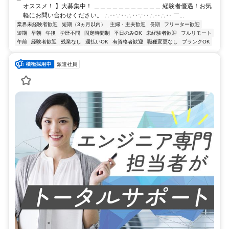
オススメ！ 】大募集中！ ＿＿＿＿＿＿＿＿＿＿＿ 経験者優遇！お気
軽にお問い合わせください。 ∴‥∵‥∴‥∵‥∴‥∴‥ ￣...
業界未経験者歓迎
短期（3ヵ月以内）
主婦・主夫歓迎
長期
フリーター歓迎
短期
早朝
午後
学歴不問
固定時間制
平日のみOK
未経験者歓迎
フルリモート
午前
経験者歓迎
残業なし
週払いOK
有資格者歓迎
職種変更なし
ブランクOK
派遣社員