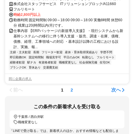
が可能です！基本設計から携われる案件です♪
株式会社スタッフサービス ITソリューションブロック/A11660
フルリモート
時給2,800円以上
勤務時間 固定時間制 09:00～18:00 09:00～18:00 実働8時間 休憩60
分 残業は20(時間以内/月)です。
仕事内容 【ERPパッケージの新規導入支援】 ・現行システムから新
基幹システムへの移行に伴う導入支援 ・販売、調達・在庫、債権、
債務、経理、工事領域への対応 ・基本設計以降の工程における設
計、実施、報...
主婦・主夫歓迎
長期
フリーター歓迎
産休・育休取得実績あり
学歴不問
即日勤務OK
固定時間制
職場見学可
平日のみOK
転勤なし
フルリモート
経験者歓迎
駅ナカ
有資格者歓迎
職種変更なし
社会保険完備
在宅OK
ブランクOK
育休あり
交通費支給
同じ企業の求人
前へ
次へ
1
2
この条件の新着求人を受け取る
千葉県 / 西白井駅
職種変更なし
「LINEで受け取る」では、新着求人のほか、おすすめ情報なども配信しま