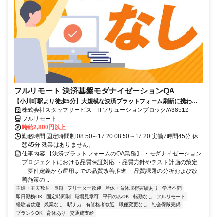
フルリモート 決済基盤モダナイゼーションQA
【小川町駅より徒歩5分】大規模な決済プラットフォーム刷新に携われ
ます。品質保証の専門性を発揮できる環境です。フルリモートで活躍で
株式会社スタッフサービス ITソリューションブロック/A38512
きる案件です☆
フルリモート
時給2,800円以上
勤務時間 固定時間制 08:50～17:20 08:50～17:20 実働7時間45分 休
憩45分 残業はありません。
仕事内容 【決済プラットフォームのQA業務】 ・モダナイゼーション
プロジェクトにおける品質保証対応 ・品質方針やテスト計画の策定
・要件定義から運用までの品質改善推進 ・品質課題の分析および改
善施策の...
主婦・主夫歓迎
長期
フリーター歓迎
産休・育休取得実績あり
学歴不問
即日勤務OK
固定時間制
職場見学可
平日のみOK
転勤なし
フルリモート
経験者歓迎
残業なし
駅ナカ
有資格者歓迎
職種変更なし
社会保険完備
ブランクOK
育休あり
交通費支給