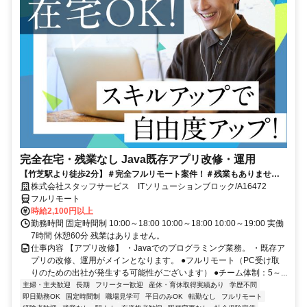
完全在宅・残業なし Java既存アプリ改修・運用
【竹芝駅より徒歩2分】＃完全フルリモート案件！＃残業もありませ
ん！＃Java経験を活かして働くチャンス★
株式会社スタッフサービス ITソリューションブロック/A16472
フルリモート
時給2,100円以上
勤務時間 固定時間制 10:00～18:00 10:00～18:00 10:00～19:00 実働
7時間 休憩60分 残業はありません。
仕事内容 【アプリ改修】 ・Javaでのプログラミング業務。 ・既存ア
プリの改修、運用がメインとなります。 ●フルリモート（PC受け取
りのための出社が発生する可能性がございます） ●チーム体制：5～...
主婦・主夫歓迎
長期
フリーター歓迎
産休・育休取得実績あり
学歴不問
即日勤務OK
固定時間制
職場見学可
平日のみOK
転勤なし
フルリモート