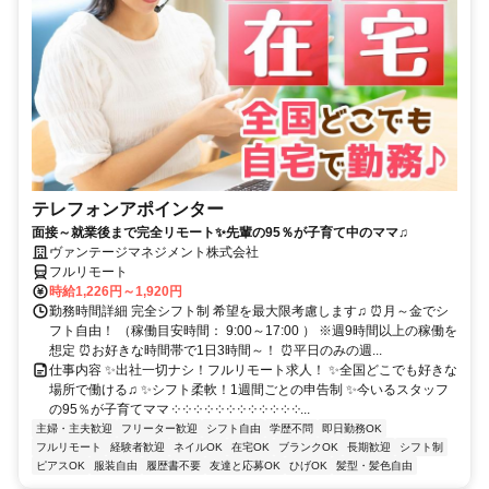
テレフォンアポインター
面接～就業後まで完全リモート✨先輩の95％が子育て中のママ♫
ヴァンテージマネジメント株式会社
フルリモート
時給1,226円～1,920円
勤務時間詳細 完全シフト制 希望を最大限考慮します♫ ⏰月～金でシ
フト自由！ （稼働目安時間： 9:00～17:00 ） ※週9時間以上の稼働を
想定 ⏰お好きな時間帯で1日3時間～！ ⏰平日のみの週...
仕事内容 ✨出社一切ナシ！フルリモート求人！ ✨全国どこでも好きな
場所で働ける♫ ✨シフト柔軟！1週間ごとの申告制 ✨今いるスタッフ
の95％が子育てママ ༶ ༶ ༶ ༶ ༶ ༶ ༶ ༶ ༶ ༶ ༶ ༶...
主婦・主夫歓迎
フリーター歓迎
シフト自由
学歴不問
即日勤務OK
フルリモート
経験者歓迎
ネイルOK
在宅OK
ブランクOK
長期歓迎
シフト制
ピアスOK
服装自由
履歴書不要
友達と応募OK
ひげOK
髪型・髪色自由