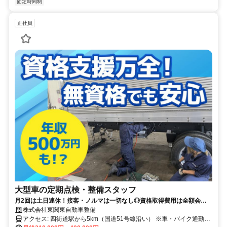
固定時間制
正社員
大型車の定期点検・整備スタッフ
月2回は土日連休！接客・ノルマは一切なし◎資格取得費用は全額会社
負担◎ゼロから"手に職"をつけられる環境です！
株式会社東関東自動車整備
アクセス: 四街道駅から5km（国道51号線沿い） ※車・バイク通勤