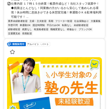
仕事内容 １７時１５分終業！帳票作成など！当社スタッフ就業中！
◆残業ほとんどなし！同業務の方がいるから安心して進められる環
境！休み時間に息抜きができる休憩室完備！車通勤ＯＫ＆駐車場利用
可能です！ ...
業界未経験者歓迎
主婦・主夫歓迎
長期
フリーター歓迎
社会保険あり
大量募集
学歴不問
車通勤OK
固定時間制
平日のみOK
転勤なし
未経験者歓迎
経験者歓迎
残業なし
有資格者歓迎
職種変更なし
研修あり
ブランクOK
交通費支給
長期歓迎
アルバイト・パート