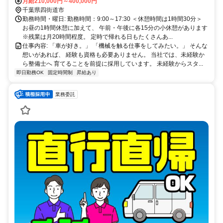
OK！ ※駐車場完備 車の運転が好きで、毎日1時間以上かけて 車通勤
月給210,000円～400,000円
するスタッフもいますよ！
千葉県四街道市
勤務時間・曜日: 勤務時間：9:00～17:30 ＜休憩時間は1時間30分＞
お昼の1時間休憩に加えて、 午前・午後に各15分の小休憩があります
※残業は月20時間程度。 定時で帰れる日もたくさんあ...
仕事内容: 「車が好き。」 「機械を触る仕事をしてみたい。」 そんな
想いがあれば、 経験も資格も必要ありません。 当社では、未経験か
ら整備士へ 育てることを前提に採用しています。 未経験からスタ...
即日勤務OK
固定時間制
昇給あり
業務委託