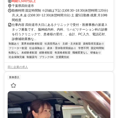
時給1,500円以上
千葉県四街道市
勤務時間 固定時間制 ※詳細は下記 (1)08:30~18:30(休憩時間:120分)
月,火,木,金 (2)08:30~12:30(休憩時間:0分) 土 週5日勤務 残業:月10時
間程度
仕事内容 四街道市大日にあるクリニックで受付・医療事務の派遣ス
タッフ募集です。 脳神経内科、内科、リハビリテーション科の診療
を行うクリニックで、患者様の受付、、会計、PC入力、電話応対、
診療補助業務な...
制服あり
業界未経験者歓迎
社員登用あり
主婦・主夫歓迎
資格取得支援あり
フリーター歓迎
社会保険あり
産休・育休取得実績あり
学歴不問
固定時間制
転勤なし
未経験者歓迎
経験者歓迎
有資格者歓迎
職種変更なし
研修あり
社会保険完備
制服貸与
ブランクOK
交通費支給
同じ企業の求人
業務委託