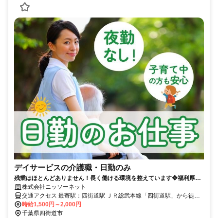
デイサービスの介護職・日勤のみ
残業はほとんどありません！長く働ける環境を整えています❖福利厚生
も充実
株式会社ニッソーネット
交通アクセス 最寄駅：四街道駅 ＪＲ総武本線「四街道駅」から徒歩
17分
時給1,500円～2,000円
千葉県四街道市