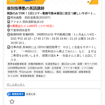
個別指導塾の英語講師
英語のみでOK！1日1コマ～勤務可能★就活に役立つ嬉しいサポートも
◎ミドル・シニアも活躍中
明光義塾 四街道教室(303207)
アクセス 四街道駅徒歩1分
1業務あたり 1,880円（コマ 95分）
千葉県四街道市
勤務時間 実働時間：1時間35分/日 平均勤務日数：1ヶ月あたり4日～
20日 平日 16:10～17:45 17:55～19:30 19:40～21:15 土曜日 14:25～
16:00 16:1...
仕事内容 具体的には 1対3の個別指導で、やさしく生徒をサポートし
ます。 「一科目だけ」「得意科目から教えてみたい」など、 まずは
ご希望をお伺いします。 授業の流れ▼ ・生徒さんと楽しくお話して
スタ...
業界未経験者歓迎
扶養内勤務OK
社員登用あり
週1日からOK
副業・WワークOK
1日4時間以内OK
土日祝のみOK
主婦・主夫歓迎
フリーター歓迎
シフト自由
学歴不問
平日のみOK
学生歓迎
転勤なし
英語
未経験者歓迎
経験者歓迎
ネイルOK
有資格者歓迎
研修あり
同じ企業の求人
派遣社員