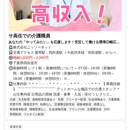
サ高住での介護職員
あなたの「やってみたい」を応援します！安定して働ける環境◎幅広い
世代が活躍中
株式会社ニッソーネット
交通アクセス 最寄駅：四街道駅 ＪＲ総武本線「四街道駅」からバス4
分
時給1,600円～2,000円
千葉県四街道市
勤務時間 シフト制 ＜勤務時間について＞ 07:00～16:00（実働8時
間・休憩60分） 10:00～19:00（実働8時間・休憩60分） 09:00～
18:00（実働8時間・休憩60分） ※...
仕事内容 ＊＊＊・・・＊＊＊・・・＊＊＊・・・＊＊＊ 【 業務詳細
】 ￣￣￣￣￣￣￣￣￣￣￣ アットホームな施設での介護スタッフ ＊
お仕事内容 日用品の買物 洗濯・食事・入浴・排せつ レクリエ...
主婦・主夫歓迎
資格取得支援あり
長期
フリーター歓迎
社会保険あり
大量募集
学歴不問
職場見学可
転勤なし
交通費全額支給
経験者歓迎
残業なし
有資格者歓迎
職種変更なし
社会保険完備
ブランクOK
交通費支給
日中
長期歓迎
フルタイム歓迎
派遣社員