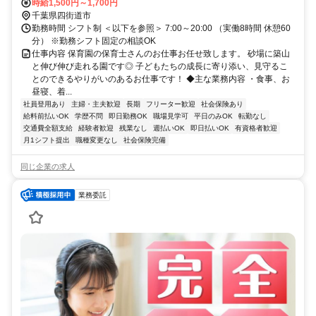
徒歩6分 規定内交通費支給
時給1,500円～1,700円
千葉県四街道市
勤務時間 シフト制 ＜以下を参照＞ 7:00～20:00 （実働8時間 休憩60
分） ※勤務シフト固定の相談OK
仕事内容 保育園の保育士さんのお仕事お任せ致します。 砂場に築山
と伸び伸び走れる園です◎ 子どもたちの成長に寄り添い、見守るこ
とのできるやりがいのあるお仕事です！ ◆主な業務内容 ・食事、お
昼寝、着...
社員登用あり
主婦・主夫歓迎
長期
フリーター歓迎
社会保険あり
給料前払いOK
学歴不問
即日勤務OK
職場見学可
平日のみOK
転勤なし
交通費全額支給
経験者歓迎
残業なし
週払いOK
即日払いOK
有資格者歓迎
月1シフト提出
職種変更なし
社会保険完備
同じ企業の求人
業務委託