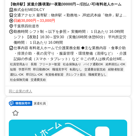
【物井駅】派遣介護/夜勤/一夜勤30000円～/日払い可/有料老人ホーム
株式会社MEDILCY
交通アクセス 最寄駅：物井駅 ＜勤務地＞ JR総武本線「物井」駅より
徒歩約18分
日給30,000円～33,000円
千葉県四街道市
勤務時間 シフト制 ＜以下を参照＞ 実働時間： １日あたり 16.0時間
シフト 【夜勤】16:30～翌9:30 （実働16時間 休憩60分） 平均所定労
働時間： １日あたり 16.0時間
仕事内容 有料老人ホームで介護業務全般 ◆主な業務内容 ・食事介助
・排泄介助 ・夜の見守り ・服薬管理 ・環境整備（清掃など） ・介護
記録の作成（スマホ・タブレット）など ※この求人は株式会社ME...
社員登用あり
長期
フリーター歓迎
社会保険あり
バイク通勤OK
給料前払いOK
短期
学歴不問
即日勤務OK
職場見学可
転勤なし
交通費全額支給
経験者歓迎
週払いOK
即日払いOK
有資格者歓迎
月1シフト提出
職種変更なし
社会保険完備
交通費支給
同じ企業の求人
派遣社員