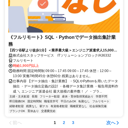
《フルリモート》SQL・Pythonでデータ抽出集計業
務
【四ツ谷駅より徒歩1分】＜業界最大級＞エンジニア派遣求人15,000件
以上◎ 来社不要のカンタン登録→最短2日で就業可能！！
株式会社スタッフサービス ITソリューションブロック/A36332
フルリモート
時給1,900円以上
勤務時間 固定時間制 09:00～17:45 09:00～17:45 休憩：12:00～
13:00 実働7時間45分 休憩60分 残業はありません。
仕事内容 【データ抽出・集計業務】 ・SQLやPythonを用いたデータ
抽出 ・データ抽出定義の設計 ・各種データ集計業務 ・報告用資料作
成 ＼ エンジニア派遣会社 最大規模の案件数！ ／ ・ブラ...
主婦・主夫歓迎
長期
フリーター歓迎
産休・育休取得実績あり
学歴不問
即日勤務OK
固定時間制
職場見学可
平日のみOK
転勤なし
フルリモート
経験者歓迎
残業なし
駅ナカ
有資格者歓迎
職種変更なし
社会保険完備
ブランクOK
育休あり
交通費支給
前へ
次へ
1
2
3