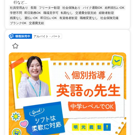
行など...
社員登用あり
長期
フリーター歓迎
社会保険あり
バイク通勤OK
給料前払いOK
学歴不問
即日勤務OK
職場見学可
転勤なし
交通費全額支給
経験者歓迎
残業なし
週払いOK
即日払いOK
有資格者歓迎
職種変更なし
社会保険完備
ブランクOK
交通費支給
アルバイト・パート