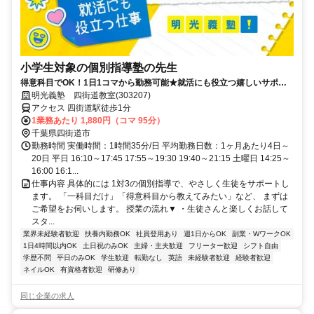
小学生対象の個別指導塾の先生
得意科目でOK！1日1コマから勤務可能★就活にも役立つ嬉しいサポー
トあり！ミドル・シニアも活躍中
明光義塾 四街道教室(303207)
アクセス 四街道駅徒歩1分
1業務あたり 1,880円（コマ 95分）
千葉県四街道市
勤務時間 実働時間：1時間35分/日 平均勤務日数：1ヶ月あたり4日～
20日 平日 16:10～17:45 17:55～19:30 19:40～21:15 土曜日 14:25～
16:00 16:1...
仕事内容 具体的には 1対3の個別指導で、やさしく生徒をサポートし
ます。 「一科目だけ」「得意科目から教えてみたい」など、 まずは
ご希望をお伺いします。 授業の流れ▼ ・生徒さんと楽しくお話して
スタ...
業界未経験者歓迎
扶養内勤務OK
社員登用あり
週1日からOK
副業・WワークOK
1日4時間以内OK
土日祝のみOK
主婦・主夫歓迎
フリーター歓迎
シフト自由
学歴不問
平日のみOK
学生歓迎
転勤なし
英語
未経験者歓迎
経験者歓迎
ネイルOK
有資格者歓迎
研修あり
同じ企業の求人