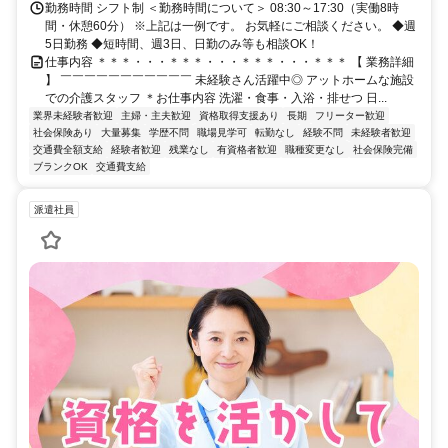
勤務時間 シフト制 ＜勤務時間について＞ 08:30～17:30（実働8時
間・休憩60分） ※上記は一例です。 お気軽にご相談ください。 ◆週
5日勤務 ◆短時間、週3日、日勤のみ等も相談OK！
仕事内容 ＊＊＊・・・＊＊＊・・・＊＊＊・・・＊＊＊ 【 業務詳細
】 ￣￣￣￣￣￣￣￣￣￣￣ 未経験さん活躍中◎ アットホームな施設
での介護スタッフ ＊お仕事内容 洗濯・食事・入浴・排せつ 日...
業界未経験者歓迎
主婦・主夫歓迎
資格取得支援あり
長期
フリーター歓迎
社会保険あり
大量募集
学歴不問
職場見学可
転勤なし
経験不問
未経験者歓迎
交通費全額支給
経験者歓迎
残業なし
有資格者歓迎
職種変更なし
社会保険完備
ブランクOK
交通費支給
派遣社員