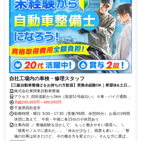
自社工場内の車検・修理スタッフ
【三級自動車整備士をお持ちの方歓迎】実務未経験OK｜希望休&土日祝
休みもOK｜車通勤可｜賞与年2回｜年収500万円以上も可
株式会社東関東自動車整備
アクセス: 四街道駅から5km（国道51号線沿い） ※車・バイク通勤
OK ※駐車場完備 佐倉市、八千代市、花見川区、 稲毛区、若葉区から
月給240,000円～400,000円
の通勤も可能！
千葉県四街道市
勤務時間・曜日: 9:00～17:30（実働7時間、休憩90分） お昼の1時間
休憩に加えて、 午前・午後に各15分の小休憩あり
仕事内容: ／ 整備経験を活かして、 もっと働きやすい環境へ。 ＼
「接客やノルマに疲れた…」 「休みが少なく、残業も多い…」 「整
備の仕事は好きだけど、 今の働き方を変えたい」 そんな方に選ば...