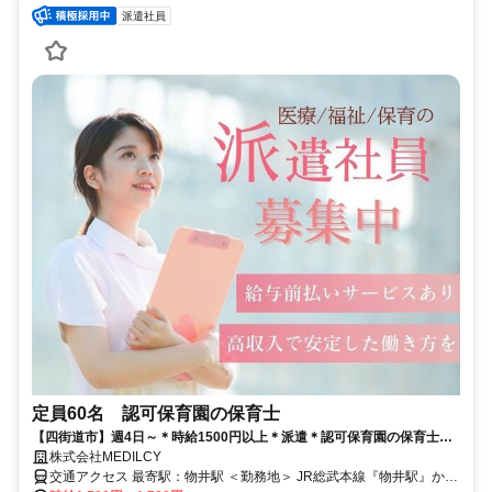
派遣社員
定員60名 認可保育園の保育士
【四街道市】週4日～＊時給1500円以上＊派遣＊認可保育園の保育士の
お仕事
株式会社MEDILCY
交通アクセス 最寄駅：物井駅 ＜勤務地＞ JR総武本線『物井駅』から