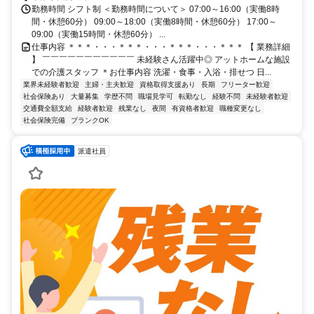
勤務時間 シフト制 ＜勤務時間について＞ 07:00～16:00（実働8時
間・休憩60分） 09:00～18:00（実働8時間・休憩60分） 17:00～
09:00（実働15時間・休憩60分） ...
仕事内容 ＊＊＊・・・＊＊＊・・・＊＊＊・・・＊＊＊ 【 業務詳細
】 ￣￣￣￣￣￣￣￣￣￣￣ 未経験さん活躍中◎ アットホームな施設
での介護スタッフ ＊お仕事内容 洗濯・食事・入浴・排せつ 日...
業界未経験者歓迎
主婦・主夫歓迎
資格取得支援あり
長期
フリーター歓迎
社会保険あり
大量募集
学歴不問
職場見学可
転勤なし
経験不問
未経験者歓迎
交通費全額支給
経験者歓迎
残業なし
夜間
有資格者歓迎
職種変更なし
社会保険完備
ブランクOK
派遣社員