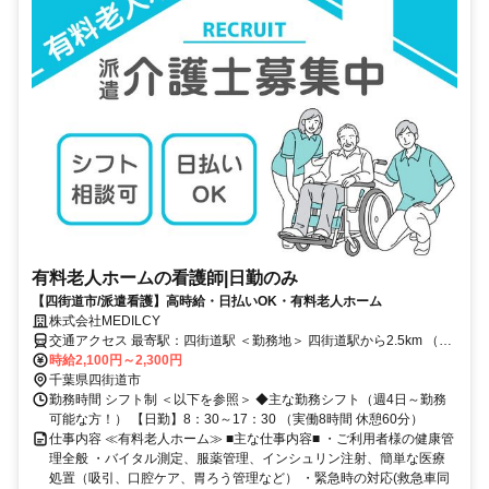
有料老人ホームの看護師|日勤のみ
【四街道市/派遣看護】高時給・日払いOK・有料老人ホーム
株式会社MEDILCY
交通アクセス 最寄駅：四街道駅 ＜勤務地＞ 四街道駅から2.5km （バ
スあり） ※車通勤可能！バイク通勤！
時給2,100円～2,300円
千葉県四街道市
勤務時間 シフト制 ＜以下を参照＞ ◆主な勤務シフト（週4日～勤務
可能な方！） 【日勤】8：30～17：30 （実働8時間 休憩60分）
仕事内容 ≪有料老人ホーム≫ ■主な仕事内容■ ・ご利用者様の健康管
理全般 ・バイタル測定、服薬管理、インシュリン注射、簡単な医療
処置（吸引、口腔ケア、胃ろう管理など） ・緊急時の対応(救急車同