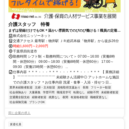
介護スタッフ 特養
まずは登録だけでもOK＊温かい雰囲気でのびのび働ける！職員の定着率
も高いんです◎
株式会社ニッソーネット
交通アクセス 最寄駅：物井駅 ＪＲ総武本線「物井駅」から徒歩26分
時給1,600円～2,000円
千葉県四街道市
勤務時間 シフト制 ＜勤務時間について＞ 07:00～16:00（実働8時
間・休憩60分） 09:00～18:00（実働8時間・休憩60分） 17:00～
09:00（実働15時間・休憩60分） ...
仕事内容 ＊＊＊・・・＊＊＊・・・＊＊＊・・・＊＊＊ 【 業務詳細
】 ￣￣￣￣￣￣￣￣￣￣￣ 未経験さん活躍中◎ アットホームな施設
での介護スタッフ ＊お仕事内容 洗濯・食事・入浴・排せつ 日...
業界未経験者歓迎
主婦・主夫歓迎
資格取得支援あり
長期
フリーター歓迎
社会保険あり
大量募集
学歴不問
職場見学可
転勤なし
経験不問
未経験者歓迎
交通費全額支給
経験者歓迎
残業なし
夜間
有資格者歓迎
職種変更なし
社会保険完備
ブランクOK
同じ企業の求人
派遣社員