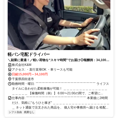
軽バン宅配ドライバー
＼副業に最適！／軽い荷物を“スキマ時間”でお届け◎報酬例：34,100円/
日も可能！社会保健加入OK/食事付き完全個室寮あり！即入居可｜普通
株式会社K&M
免許OK軽バン宅配ドライバー
アクセス: ・直行直帰OK ・車リースも可能
日給15,000円～34,100円
千葉県四街道市
勤務時間・曜日: ￣￣￣￣￣￣￣￣￣￣￣￣￣￣￣￣￣￣￣ ライフス
タイルに合わせた柔軟稼働が可能！ ＿＿＿＿＿＿＿＿＿＿＿＿＿＿
＿＿＿＿＿ 【稼働時間（例）】 6:00〜21:00の間で、ご希望に...
仕事内容: ￣￣￣￣￣￣￣￣￣￣￣￣￣￣￣￣￣￣￣ 本業後に2時間
だけ、気軽に“もうひと稼ぎ” ＿＿＿＿＿＿＿＿＿＿＿＿＿＿＿＿＿＿
＿ ネット通販で注文された商品を、 個人宅や事務所へ届ける 軽配...
シフト自由
残業なし