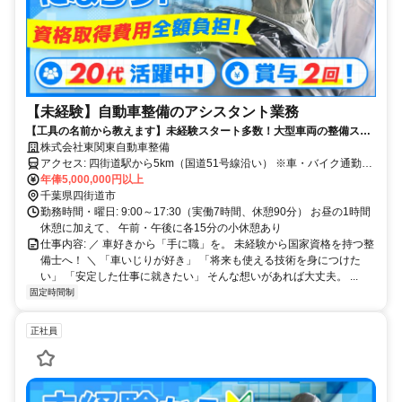
【未経験】自動車整備のアシスタント業務
【工具の名前から教えます】未経験スタート多数！大型車両の整備スキ
ルが身につく◎資格取得で収入UPも可能
株式会社東関東自動車整備
アクセス: 四街道駅から5km（国道51号線沿い） ※車・バイク通勤
OK ※駐車場完備 佐倉市、八千代市、花見川区、 稲毛区、若葉区から
年俸5,000,000円以上
の通勤も可能！
千葉県四街道市
勤務時間・曜日: 9:00～17:30（実働7時間、休憩90分） お昼の1時間
休憩に加えて、 午前・午後に各15分の小休憩あり
仕事内容: ／ 車好きから「手に職」を。 未経験から国家資格を持つ整
備士へ！ ＼ 「車いじりが好き」 「将来も使える技術を身につけた
い」 「安定した仕事に就きたい」 そんな想いがあれば大丈夫。 ...
固定時間制
正社員