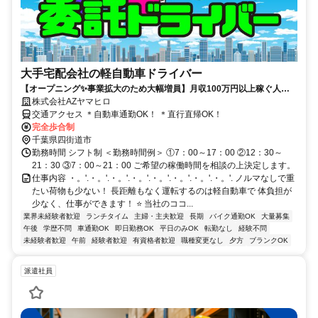
大手宅配会社の軽自動車ドライバー
【オープニング✨️事業拡大のため大幅増員】月収100万円以上稼ぐ人も
います！ノルマなし！WワークOK！大手宅配会社の業務委託なので安
株式会社AZヤマヒロ
心！
交通アクセス ＊自動車通勤OK！ ＊直行直帰OK！
完全歩合制
千葉県四街道市
勤務時間 シフト制 ＜勤務時間例＞ ①7：00～17：00 ②12：30～
21：30 ③7：00～21：00 ご希望の稼働時間を相談の上決定します。
仕事内容 ・。'.・。'.・。'.・。'.・。'.・。'.・。'.・。'. ノルマなしで重
たい荷物も少ない！ 長距離もなく運転するのは軽自動車で 体負担が
少なく、仕事ができます！ ⭐️ 当社のココ...
業界未経験者歓迎
ランチタイム
主婦・主夫歓迎
長期
バイク通勤OK
大量募集
午後
学歴不問
車通勤OK
即日勤務OK
平日のみOK
転勤なし
経験不問
未経験者歓迎
午前
経験者歓迎
有資格者歓迎
職種変更なし
夕方
ブランクOK
派遣社員