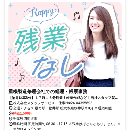
重機製造修理会社での経理・帳票事務
【物井駅車8分】１７時１５分終業！帳票作成など！当社スタッフ就業
中！
株式会社スタッフサービス 仕事No/24-04395692
交通アクセス 最寄駅：物井駅 総武本線物井駅車8分 車通勤可能
時給1,500円
千葉県四街道市
勤務時間 固定時間制 08:30～17:15 ※残業はほとんどありません。※
休憩は４５分です。