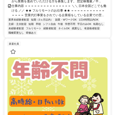
がら業務を進めていただける方を募集します。 想定稼働量／平...
仕事内容 ＝＝＝＝＝＝＝＝＝＝＝＝＝＝＝ ＼＼ 日本全国どこでも働
ける ／／ ★★ フルリモートのお仕事 ★★ ＝＝＝＝＝＝＝＝＝＝＝
＝＝＝＝ 営業代行事業をされている企業様をしている企業での営...
業界未経験者歓迎
短期（3ヵ月以内）
副業・WワークOK
1日4時間以内OK
主婦・主夫歓迎
短期
早朝
シフト自由
午後
学歴不問
平日のみOK
転勤なし
未経験者歓迎
フルリモート
経験者歓迎
ネイルOK
残業なし
有資格者歓迎
職種変更なし
研修あり
派遣社員