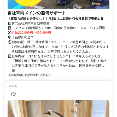
自社車両メインの整備サポート
【資格も経験も必要なし！】月2回は土日連休◎会社負担で整備士資格
を取得できる！賞与年2回・年収500万円以上も目指せます！
株式会社東関東自動車整備
アクセス: 四街道駅から5km（国道51号線沿い） ※車・バイク通勤
OK！ ※駐車場完備 車の運転が好きで、毎日1時間以上かけて 車通勤
月給210,000円～400,000円
するスタッフもいますよ！
千葉県四街道市
勤務時間・曜日: 勤務時間：9:00～17:30 ＜休憩時間は1時間30分＞
お昼の1時間休憩に加えて、 午前・午後に各15分の小休憩があります
※残業は月20時間程度。 定時で帰れる日もたくさんあ...
仕事内容: 【"好き"を仕事にしませんか？】 「車を見るのが好き」
「機械を触る仕事に興味がある」 その気持ちがあれば、経験や資格
は不要◎ 工具の名前を覚えるところから始め、 国家資格を取得し、
整...
即日勤務OK
固定時間制
昇給あり
正社員