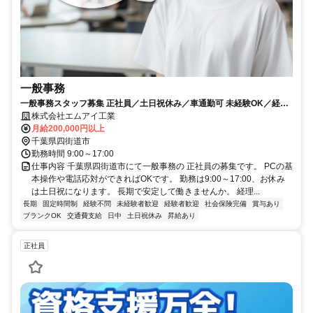
一般事務
一般事務スタッフ募集 正社員／土日祝休み／車通勤可 未経験OK／経験
者優遇
株式会社エムアイ工業
月給200,000円以上
千葉県四街道市
勤務時間 9:00～17:00
仕事内容 千葉県四街道市にて一般事務の 正社員の募集です。 PCの基
本操作や電話応対ができればOKです。 勤務は9:00～17:00、お休み
は土日祝になります。 長期で安定して働きませんか。 経理...
長期
固定時間制
経験不問
未経験者歓迎
経験者歓迎
社会保険完備
賞与あり
ブランクOK
交通費支給
日中
土日祝休み
昇給あり
正社員