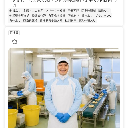
きます。 ・この求人のポイント ✅現場経験を活かせる ✅内勤中心 ✅
月...
制服あり
主婦・主夫歓迎
フリーター歓迎
学歴不問
固定時間制
転勤なし
交通費全額支給
経験者歓迎
有資格者歓迎
研修あり
賞与あり
ブランクOK
育休あり
交通費支給
資格取得手当あり
社割あり
長期休暇あり
正社員