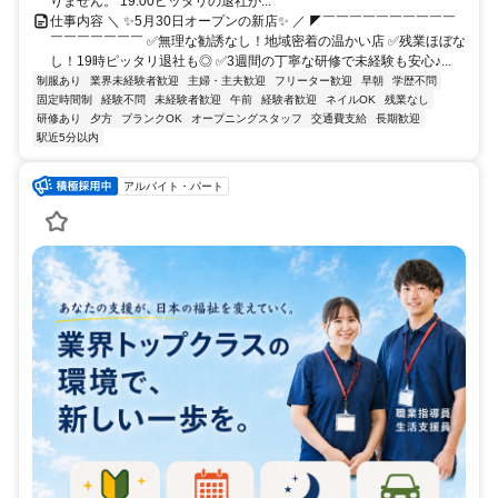
りません。 19:00ピッタリの退社が...
仕事内容 ＼ ✨5月30日オープンの新店✨ ／ ◤￣￣￣￣￣￣￣￣￣￣
￣￣￣￣￣￣￣ ✅無理な勧誘なし！地域密着の温かい店 ✅残業ほぼな
し！19時ピッタリ退社も◎ ✅3週間の丁寧な研修で未経験も安心♪...
制服あり
業界未経験者歓迎
主婦・主夫歓迎
フリーター歓迎
早朝
学歴不問
固定時間制
経験不問
未経験者歓迎
午前
経験者歓迎
ネイルOK
残業なし
研修あり
夕方
ブランクOK
オープニングスタッフ
交通費支給
長期歓迎
駅近5分以内
アルバイト・パート