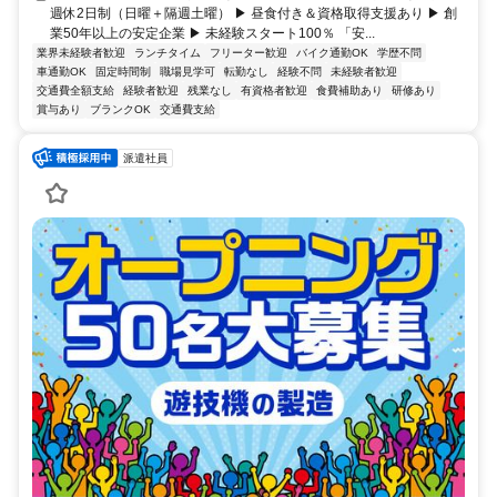
週休2日制（日曜＋隔週土曜） ▶ 昼食付き＆資格取得支援あり ▶ 創
業50年以上の安定企業 ▶ 未経験スタート100％ 「安...
業界未経験者歓迎
ランチタイム
フリーター歓迎
バイク通勤OK
学歴不問
車通勤OK
固定時間制
職場見学可
転勤なし
経験不問
未経験者歓迎
交通費全額支給
経験者歓迎
残業なし
有資格者歓迎
食費補助あり
研修あり
賞与あり
ブランクOK
交通費支給
派遣社員