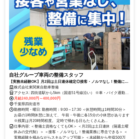
自社グループ車両の整備スタッフ
【実務未経験OK】月2回は土日連休確定◎接客・ノルマなし！整備に集
中できる環境／賞与年2回・資格手当あり
株式会社東関東自動車整備
アクセス: 四街道駅から5km（国道51号線沿い） ※車・バイク通勤
OK！ ※駐車場完備
月給240,000円～400,000円
千葉県四街道市
勤務時間・曜日: 勤務時間：9:00～17:30 ＜休憩時間は1時間30分＞
お昼の1時間休憩に加えて、 午前・午後に各15分の小休憩があります
※残業は月20時間程度。 定時で帰れる日もたくさんあ...
仕事内容: ＜整備士資格なくてもOK＞ ＜月2回は土日連休（隔週土曜
休みの交代制）＞ ＜接客・ノルマなし！整備業務に専念できる＞ ＜
実務経験を積みながらスキルアップ可能＞ ＜未経験から年収500万