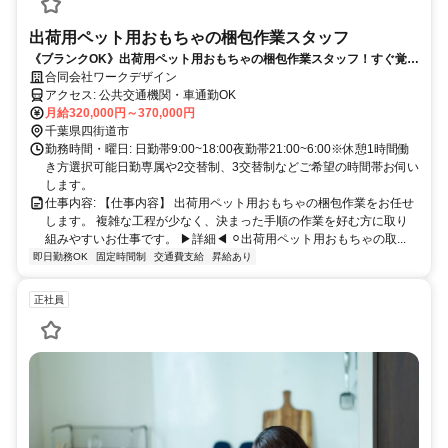
出荷用ペット用おもちゃの梱包作業スタッフ
《ブランクOK》出荷用ペット用おもちゃの梱包作業スタッフ！すぐ覚え
やすい♪
合同会社ワークデザイン
アクセス: 公共交通機関・車通勤OK
月給320,000円～370,000円
千葉県四街道市
勤務時間・曜日: 日勤帯9:00~18:00夜勤帯21:00~6:00※休憩1時間働
き方選択可能日勤専属や2交替制、3交替制などご希望の時間帯お伺い
します。
仕事内容: 【仕事内容】 出荷用ペット用おもちゃの梱包作業をお任せ
します。 複雑な工程が少なく、決まった手順の作業を好む方に取り
組みやすいお仕事です。 ▶詳細◀︎ ⚪︎出荷用ペット用おもちゃの取...
即日勤務OK
固定時間制
交通費支給
昇給あり
正社員