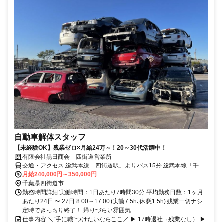
自動車解体スタッフ
【未経験OK】残業ゼロ×月給24万～！20～30代活躍中！
有限会社黒田商会 四街道営業所
交通・アクセス 総武本線「四街道駅」よりバス15分 総武本線「千葉
駅」より車30分 総武本線「佐倉駅」より車30分
月給240,000円～350,000円
千葉県四街道市
勤務時間詳細 実働時間：1日あたり7時間30分 平均勤務日数：1ヶ月
あたり24日 〜 27日 8:00～17:00 (実働7.5h､休憩1.5h) 残業一切ナシ
定時できっちり終了！ 帰りづらい雰囲気...
仕事内容 ＼“手に職”つけたいならここ／ ▶ 17時退社（残業なし） ▶