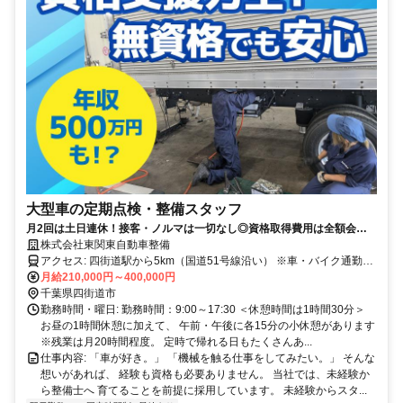
大型車の定期点検・整備スタッフ
月2回は土日連休！接客・ノルマは一切なし◎資格取得費用は全額会社
負担◎ゼロから"手に職"をつけられる環境です！
株式会社東関東自動車整備
アクセス: 四街道駅から5km（国道51号線沿い） ※車・バイク通勤
OK！ ※駐車場完備 車の運転が好きで、毎日1時間以上かけて 車通勤
月給210,000円～400,000円
するスタッフもいますよ！
千葉県四街道市
勤務時間・曜日: 勤務時間：9:00～17:30 ＜休憩時間は1時間30分＞
お昼の1時間休憩に加えて、 午前・午後に各15分の小休憩があります
※残業は月20時間程度。 定時で帰れる日もたくさんあ...
仕事内容: 「車が好き。」 「機械を触る仕事をしてみたい。」 そんな
想いがあれば、 経験も資格も必要ありません。 当社では、未経験か
ら整備士へ 育てることを前提に採用しています。 未経験からスタ...