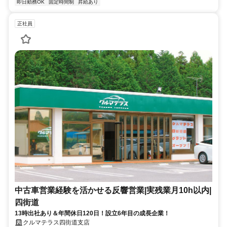
即日勤務OK
固定時間制
昇給あり
正社員
中古車営業経験を活かせる反響営業|実残業月10h以内|
四街道
13時出社あり＆年間休日120日！設立6年目の成長企業！
クルマテラス四街道支店