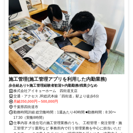
施工管理(施工管理アプリを利用した内勤業務)
歩合給あり✨施工管理経験者歓迎✨内勤勤務/残業少なめ
株式会社アイキョーホーム 四街道支店
交通・アクセス JR総武本線「四街道」駅より徒歩6分
月給350,000円～500,000円
千葉県四街道市
勤務時間詳細 総労働時間：1週あたり40時間 ■勤務時間：8:30〜
17:30（実働8時間）
仕事内容 木造住宅の施工管理業務のうち、 工程管理・発注管理・施
工管理アプリ運用など 事務所内で行う管理業務を中心に担当いただ