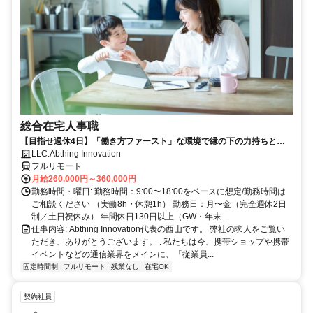
総合在宅人事職
【目指せ週休4日】「働き方ファースト」な環境で縁の下の力持ちとし
て活躍する人事ポジション｜20代30代活躍中
LLC.Abthing Innovation
フルリモート
月給260,000円～360,000円
勤務時間・曜日: 勤務時間：9:00〜18:00をベースに想定/勤務時間は
ご相談ください （実働8h・休憩1h） 勤務日：月〜金（完全週休2日
制／土日祝休み） 年間休日130日以上（GW・年末...
仕事内容: Abthing Innovation代表の西山です。 弊社の求人をご覧い
ただき、ありがとうございます。 . 私たちは今、携帯ショップや携帯
イベントなどの通信業界をメインに、「従業員...
固定時間制
フルリモート
残業なし
在宅OK
契約社員