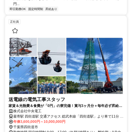
円...
即日勤務OK
固定時間制
昇給あり
正社員
送電線の電気工事スタッフ
家賃＆光熱費＆食費が「0円」の寮完備！賞与3ヶ月分＋毎年必ず昇給す
るお仕事！
株式会社中央電工
最寄駅 四街道駅 交通アクセス 総武本線「四街道駅」より車で11分 ※
車通勤OK！駐車場あり！ 【 対応エリア 】 年間2～3ヶ月程度は静岡
年俸3,600,000円～10,000,000円
での勤務です。 残りの期間は出張となります。 ⇒ 出張先にも3食付
千葉県四街道市