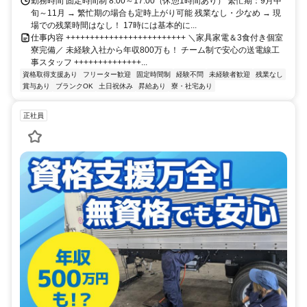
きの無料個室寮があります ※関東近辺の出張エリア 神奈川や静岡を
勤務時間 固定時間制 8:00～17:00（休憩1時間あり） 繁忙期：9月中
はじめ山梨、群馬・埼玉 など
旬～11月 → 繁忙期の場合も定時上がり可能 残業なし・少なめ → 現
場での残業時間はなし！ 17時には基本的に...
仕事内容 +++++++++++++++++++++++++ ＼家具家電＆3食付き個室
寮完備／ 未経験入社から年収800万も！ チーム制で安心の送電線工
事スタッフ ++++++++++++++...
資格取得支援あり
フリーター歓迎
固定時間制
経験不問
未経験者歓迎
残業なし
賞与あり
ブランクOK
土日祝休み
昇給あり
寮・社宅あり
正社員