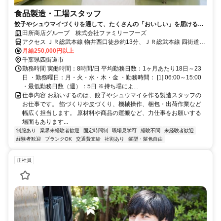
食品製造・工場スタッフ
餃子やシュウマイづくりを通して、たくさんの「おいしい」を届ける食
品工場です。原材料や商品の運搬など、適度に体を動かす作業もあるた
田所商店グループ 株式会社ファミリーフーズ
め、じっとしているより、体を使って働きたい方に向いています。仕事
アクセス ＪＲ総武本線 物井西口徒歩約13分、ＪＲ総武本線 四街道北
は先輩が一つずつ丁寧に教えるので、未経験の方も安心。現場で少しず
口1徒歩約51分 物井駅車3分 ※車通勤可
月給250,000円以上
つ経験を積み、将来は工場を支えるリーダーとして活躍することもでき
千葉県四街道市
ます。
勤務時間 実働時間：8時間/日 平均勤務日数：1ヶ月あたり18日～23
日 ・勤務曜日：月・火・水・木・金 ・勤務時間： [1] 06:00～15:00
・最低勤務日数（週）：5日 ※持ち場によ...
仕事内容 お願いするのは、餃子やシュウマイを作る製造スタッフの
お仕事です。 餡づくりや皮づくり、機械操作、梱包・出荷作業など
幅広く担当します。 原材料や商品の運搬など、力仕事をお願いする
場面もあります...
制服あり
業界未経験者歓迎
固定時間制
職場見学可
経験不問
未経験者歓迎
経験者歓迎
ブランクOK
交通費支給
社割あり
髪型・髪色自由
正社員