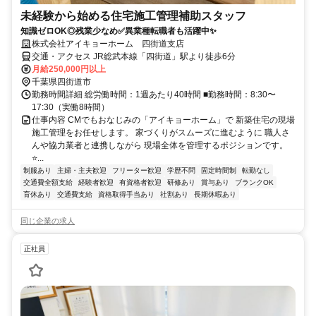
未経験から始める住宅施工管理補助スタッフ
知識ゼロOK◎残業少なめ✅異業種転職者も活躍中✨
株式会社アイキョーホーム 四街道支店
交通・アクセス JR総武本線「四街道」駅より徒歩6分
月給250,000円以上
千葉県四街道市
勤務時間詳細 総労働時間：1週あたり40時間 ■勤務時間：8:30〜
17:30（実働8時間）
仕事内容 CMでもおなじみの「アイキョーホーム」で 新築住宅の現場
施工管理をお任せします。 家づくりがスムーズに進むように 職人さ
んや協力業者と連携しながら 現場全体を管理するポジションです。
⭐...
制服あり
主婦・主夫歓迎
フリーター歓迎
学歴不問
固定時間制
転勤なし
交通費全額支給
経験者歓迎
有資格者歓迎
研修あり
賞与あり
ブランクOK
育休あり
交通費支給
資格取得手当あり
社割あり
長期休暇あり
同じ企業の求人
正社員