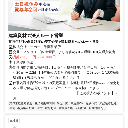
建築資材の法人ルート営業
賞与年2回✨創業78年の安定企業✨建材商社へのルート営業
株式会社トーホー 千葉営業所
交通・アクセス 「四街道駅」より徒歩4分 ■車通勤OK ■交通費規定支
給
月給250,000円～276,000円
千葉県四街道市
勤務時間詳細 実働時間：1日あたり8時間 平均勤務日数：1ヶ月あた
り20日 〜 22日 【 1年単位の変形労働時間制 】 ⏰08:00～17:00(実働
8時間) ▼残業少なめ！ どんなに多くても月...
仕事内容 創業70年以上の安定基盤！ 未経験歓迎×日祝休み✨ ✅歴史あ
る企業で腰を据えて働く ✅プライベートも大切にできる
―――――――――――――――――― 【 この求人のポイント 】 ⭐
月...
業界未経験者歓迎
変形労働時間制
学歴不問
車通勤OK
経験不問
未経験者歓迎
午前
有資格者歓迎
夕方
賞与あり
交通費支給
長期歓迎
長期休暇あり
正社員