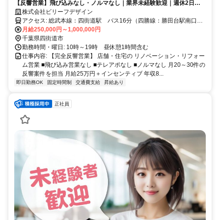
【反響営業】飛び込みなし・ノルマなし｜業界未経験歓迎｜週休2日制
｜案件安定２０～３０件/月｜年収800万可能
株式会社ビリーフデザイン
アクセス: 総武本線：四街道駅 バス16分（四勝線：勝田台駅南口
行 開拓地 徒歩1分） 車通勤可・社有車支給（ガソリン・メンテナ
月給250,000円～1,000,000円
ンス費用・自動車税、任意保険等、全て会社負担） ※車両は6か月の
千葉県四街道市
試用期間後貸与致します。現在お車をお持ちでない方は、相談にのり
勤務時間・曜日: 10時～19時 昼休憩1時間含む
ます。
仕事内容: 【完全反響営業】 店舗・住宅の リノベーション・リフォー
ム営業 ■飛び込み営業なし ■テレアポなし ■ノルマなし 月20～30件の
反響案件を担当 月給25万円＋インセンティブ 年収8...
即日勤務OK
固定時間制
交通費支給
昇給あり
正社員