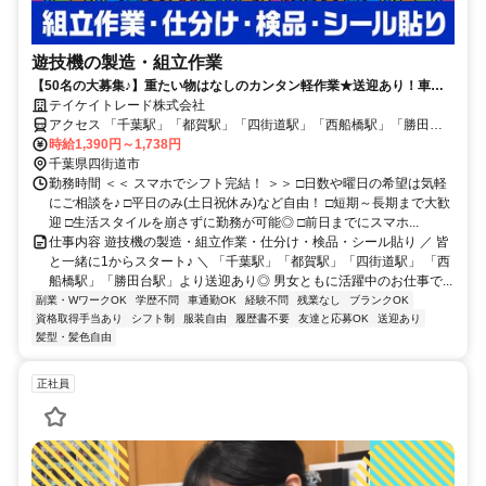
遊技機の製造・組立作業
【50名の大募集♪】重たい物はなしのカンタン軽作業★送迎あり！車通
勤OK！
テイケイトレード株式会社
アクセス 「千葉駅」「都賀駅」「四街道駅」「西船橋駅」「勝田台
駅」より送迎あり＜WEB登録会実施中！＞
時給1,390円～1,738円
千葉県四街道市
勤務時間 ＜＜ スマホでシフト完結！ ＞＞ □日数や曜日の希望は気軽
にご相談を♪ □平日のみ(土日祝休み)など自由！ □短期～長期まで大歓
迎 □生活スタイルを崩さずに勤務が可能◎ □前日までにスマホ...
仕事内容 遊技機の製造・組立作業・仕分け・検品・シール貼り ／ 皆
と一緒に1からスタート♪ ＼ 「千葉駅」「都賀駅」「四街道駅」 「西
船橋駅」「勝田台駅」より送迎あり◎ 男女ともに活躍中のお仕事で...
副業・WワークOK
学歴不問
車通勤OK
経験不問
残業なし
ブランクOK
資格取得手当あり
シフト制
服装自由
履歴書不要
友達と応募OK
送迎あり
髪型・髪色自由
正社員