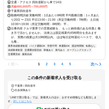
交通・アクセス 四街道駅から車で14分
月給400,000円～700,000円
千葉県四街道市
勤務時間詳細 実働時間：1日あたり8時間 平均勤務日数：1ヶ月あた
り20日 〜 23日 平日13:00～21:00（所定労働時間：7時間） 土日祝
10:00〜19:00（所定労働時間：8時間） 平...
仕事内容 クルマ業界での営業経験を、 もっと納得感のある待遇と 働
き方で活かしませんか。 法律上は固定残業代45時間分を含みます
が、 実際の残業は月10時間以内。 ほぼ毎日定時退社ベースで、 収入
も働...
業界未経験者歓迎
バイク通勤OK
学歴不問
車通勤OK
固定時間制
転勤なし
未経験者歓迎
交通費全額支給
研修あり
賞与あり
オープニングスタッフ
交通費支給
服装自由
前へ
次へ
1
2
3
4
5
この条件の新着求人を受け取る
千葉県 / 四街道市
社会保険あり
「LINEで受け取る」では、新着求人のほか、おすすめ情報なども配信しま
す。
詳しくはこちら