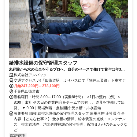
給排水設備の保守管理スタッフ
未経験から水の安全を守るプロへ、自分のペースで働けて賞与は年3
回！資格もスキルもしっかり身につきます
株式会社アンバック
交通アクセス JR「四街道駅」よりバスにて「物井三叉路」下車すぐ
月給247,200円～278,100円
千葉県四街道市
勤務曜日・時間 8:00～17:00（実働8時間） ＜1日の流れ（例）＞
8:00｜出社 その日の作業内容をチームで共有し、道具を準備して出
発。 ▼ 9:00｜現場到着・点検開始 受水槽・排水設備...
募集要項 職種 給排水設備の保守管理スタッフ 雇用形態 正社員 仕事
内容 【どんな仕事？】 受水槽の清掃、給水装置の点検・メンテナン
ス、排水管洗浄、汚水処理施設の保守管理、配管まわりのチェックな
ど...
固定時間制