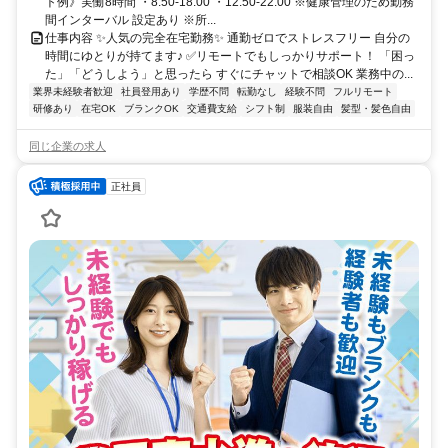
ト例》実働8時間 ・8:50-18:00 ・12:50-22:00 ※健康管理のため勤務
間インターバル 設定あり ※所...
仕事内容 ✨人気の完全在宅勤務✨ 通勤ゼロでストレスフリー 自分の
時間にゆとりが持てます♪ ✅リモートでもしっかりサポート！ 「困っ
た」「どうしよう」と思ったら すぐにチャットで相談OK 業務中の...
業界未経験者歓迎
社員登用あり
学歴不問
転勤なし
経験不問
フルリモート
研修あり
在宅OK
ブランクOK
交通費支給
シフト制
服装自由
髪型・髪色自由
同じ企業の求人
正社員