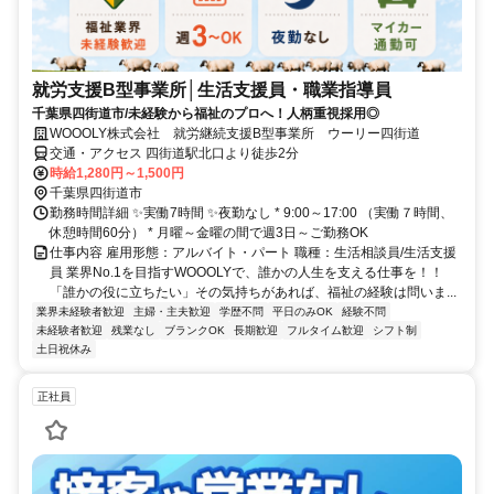
就労支援B型事業所│生活支援員・職業指導員
千葉県四街道市/未経験から福祉のプロへ！人柄重視採用◎
WOOOLY株式会社 就労継続支援B型事業所 ウーリー四街道
交通・アクセス 四街道駅北口より徒歩2分
時給1,280円～1,500円
千葉県四街道市
勤務時間詳細 ✨実働7時間 ✨夜勤なし * 9:00～17:00 （実働７時間、
休憩時間60分） * 月曜～金曜の間で週3日～ご勤務OK
仕事内容 雇用形態：アルバイト・パート 職種：生活相談員/生活支援
員 業界No.1を目指すWOOOLYで、誰かの人生を支える仕事を！！
「誰かの役に立ちたい」その気持ちがあれば、福祉の経験は問いま...
業界未経験者歓迎
主婦・主夫歓迎
学歴不問
平日のみOK
経験不問
未経験者歓迎
残業なし
ブランクOK
長期歓迎
フルタイム歓迎
シフト制
土日祝休み
正社員