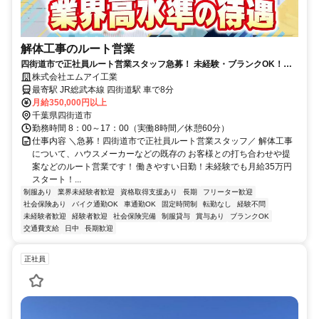
解体工事のルート営業
四街道市で正社員ルート営業スタッフ急募！ 未経験・ブランクOK！月
給35万円！年収900万円も可能！
株式会社エムアイ工業
最寄駅 JR総武本線 四街道駅 車で8分
月給350,000円以上
千葉県四街道市
勤務時間 8：00～17：00（実働8時間／休憩60分）
仕事内容 ＼急募！四街道市で正社員ルート営業スタッフ／ 解体工事
について、ハウスメーカーなどの既存の お客様との打ち合わせや提
案などのルート営業です！ 働きやすい日勤！未経験でも月給35万円
スタート！...
制服あり
業界未経験者歓迎
資格取得支援あり
長期
フリーター歓迎
社会保険あり
バイク通勤OK
車通勤OK
固定時間制
転勤なし
経験不問
未経験者歓迎
経験者歓迎
社会保険完備
制服貸与
賞与あり
ブランクOK
交通費支給
日中
長期歓迎
正社員