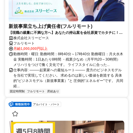
新規事業立ち上げ責任者(フルリモート)
【現職の裁量に不満な方へ】あなたの持込案を会社原資でカタチに！最
短6ヶ月で共同経営者の道へ
株式会社スリーピース
フルリモート
月給1,000,000円以上
勤務時間・曜日: 勤務時間：8時40分～17時40分 勤務曜日：月火水木
金 実働時間：1日あたり8時間 ・残業少なめ（月平均20～30時間）
メリハリをつけて働く文化です。 ライフスタイルに合った...
仕事内容: ⸻起業家への最短ルート⸻ 貴方のビジネスモデル
を当社で実現してください。 求めるのは新しい価値を創造する 具体
的“ビジネスモデル（新規事業案）”と 圧倒的“エネルギー”です。 共同
経...
固定時間制
フルリモート
昇給あり
アルバイト・パート