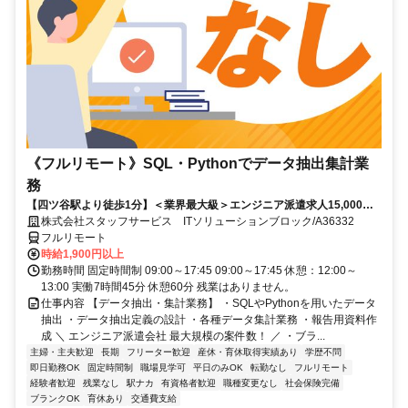
《フルリモート》SQL・Pythonでデータ抽出集計業
務
【四ツ谷駅より徒歩1分】＜業界最大級＞エンジニア派遣求人15,000件
以上◎ 来社不要のカンタン登録→最短2日で就業可能！！
株式会社スタッフサービス ITソリューションブロック/A36332
フルリモート
時給1,900円以上
勤務時間 固定時間制 09:00～17:45 09:00～17:45 休憩：12:00～
13:00 実働7時間45分 休憩60分 残業はありません。
仕事内容 【データ抽出・集計業務】 ・SQLやPythonを用いたデータ
抽出 ・データ抽出定義の設計 ・各種データ集計業務 ・報告用資料作
成 ＼ エンジニア派遣会社 最大規模の案件数！ ／ ・ブラ...
主婦・主夫歓迎
長期
フリーター歓迎
産休・育休取得実績あり
学歴不問
即日勤務OK
固定時間制
職場見学可
平日のみOK
転勤なし
フルリモート
経験者歓迎
残業なし
駅ナカ
有資格者歓迎
職種変更なし
社会保険完備
ブランクOK
育休あり
交通費支給