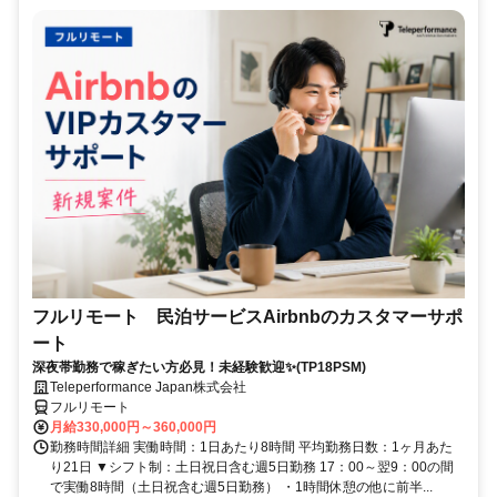
フルリモート 民泊サービスAirbnbのカスタマーサポ
ート
深夜帯勤務で稼ぎたい方必見！未経験歓迎✨(TP18PSM)
Teleperformance Japan株式会社
フルリモート
月給330,000円～360,000円
勤務時間詳細 実働時間：1日あたり8時間 平均勤務日数：1ヶ月あた
り21日 ▼シフト制：土日祝日含む週5日勤務 17：00～翌9：00の間
で実働8時間（土日祝含む週5日勤務） ・1時間休憩の他に前半...