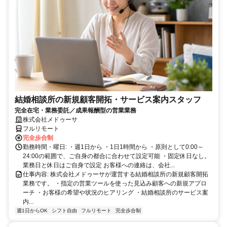
結婚相談所の新規顧客開拓・サービス案内スタッフ
完全在宅・業務委託／成果報酬型の営業業務
株式会社メドゥーサ
フルリモート
完全歩合制
勤務時間・曜日: ・週1日から ・1日1時間から ・原則として0:00～
24:00の範囲で、ご自身の都合に合わせて設定可能 ・固定休日なし。
業務日と休日はご自身で設定 お客様への連絡は、会社...
仕事内容: 株式会社メドゥーサが運営する結婚相談所の新規顧客開拓
業務です。 ・指定の営業ツールを使った見込み顧客への新規アプロ
ーチ ・お客様の希望や状況のヒアリング ・結婚相談所のサービス案
内...
週1日からOK
シフト自由
フルリモート
完全歩合制