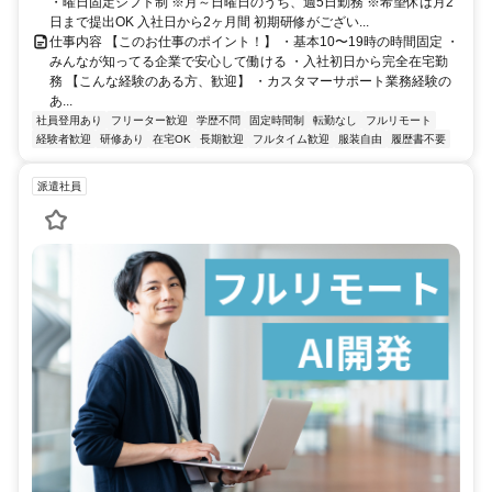
・曜日固定シフト制 ※月～日曜日のうち、週5日勤務 ※希望休は月2
日まで提出OK 入社日から2ヶ月間 初期研修がござい...
仕事内容 【このお仕事のポイント！】 ・基本10〜19時の時間固定 ・
みんなが知ってる企業で安心して働ける ・入社初日から完全在宅勤
務 【こんな経験のある方、歓迎】 ・カスタマーサポート業務経験の
あ...
社員登用あり
フリーター歓迎
学歴不問
固定時間制
転勤なし
フルリモート
経験者歓迎
研修あり
在宅OK
長期歓迎
フルタイム歓迎
服装自由
履歴書不要
派遣社員