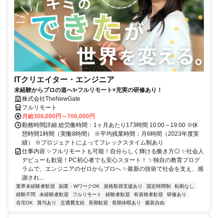
ITクリエイター・エンジニア
未経験からプロの道へ✨フルリモート×充実の研修あり！
株式会社TheNewGate
フルリモート
月給300,000円～700,000円
勤務時間詳細 総労働時間：1ヶ月あたり173時間 10:00～19:00 ※休
憩時間1時間（実働8時間） ※平均残業時間：月6時間（2023年度実
績） ※プロジェクトによってフレックスタイム制あり
仕事内容 ✨フルリモートも可能！自分らしく輝ける働き方◎ ✨社会人
デビューも歓迎！PC初心者でも安心スタート！ ✨独自の教育プログ
ラムで、エンジニアのゼロからプロへ ✨最新の技術で社会を支え、感
謝され...
業界未経験者歓迎
副業・WワークOK
資格取得支援あり
固定時間制
転勤なし
経験不問
未経験者歓迎
フルリモート
経験者歓迎
有資格者歓迎
研修あり
在宅OK
賞与あり
交通費支給
長期歓迎
長期休暇あり
服装自由