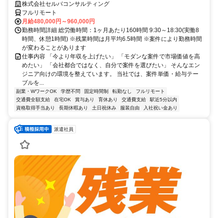
株式会社セルバコンサルティング
フルリモート
月給480,000円～960,000円
勤務時間詳細 総労働時間：1ヶ月あたり160時間 9:30～18:30(実働8
時間、休憩1時間) ※残業時間は月平均6.5時間 ※案件により勤務時間
が変わることがあります
仕事内容 「今より年収を上げたい」 「モダンな案件で市場価値を高
めたい」 「会社都合ではなく、自分で案件を選びたい」 そんなエン
ジニア向けの環境を整えています。 当社では、案件単価・給与テー
ブルを...
副業・WワークOK
学歴不問
固定時間制
転勤なし
フルリモート
交通費全額支給
在宅OK
賞与あり
育休あり
交通費支給
駅近5分以内
資格取得手当あり
長期休暇あり
土日祝休み
服装自由
入社祝い金あり
派遣社員