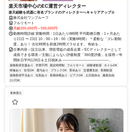
楽天市場中心のEC運営ディレクター
楽天経験を武器に有名ブランドのディレクターへキャリアアップ☆
株式会社ワンプルーフ
フルリモート
月給300,000円～500,000円
勤務時間詳細 実働時間：1日あたり8時間 平均勤務日数：1ヶ月あた
り21日 〜 23日 10：00～19：00（実働8時間） ＊柔軟な「ズレ勤制
度」あり！ 出社時間を前後2時間ズラせます。 有給を...
仕事内容 ✅設立以来、増収増益の成長企業 ✅ECディレクターとして
成長できる環境 ✅主観によらない評価制度「360度評価」を採用 ✅年
間休日平均128日＆土日祝休み ―――――――――――――...
資格取得支援あり
学歴不問
固定時間制
フルリモート
経験者歓迎
ネイルOK
研修あり
在宅OK
賞与あり
ブランクOK
育休あり
交通費支給
長期歓迎
資格取得手当あり
社割あり
長期休暇あり
ピアスOK
土日祝休み
服装自由
ひげOK
業務委託