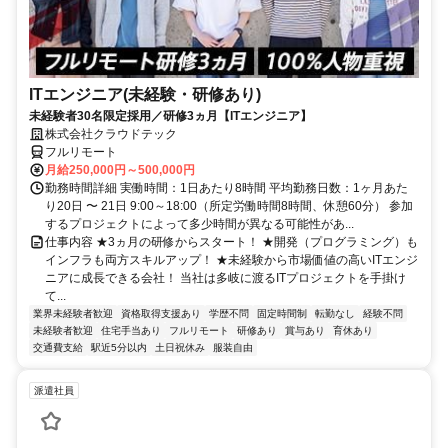
ITエンジニア(未経験・研修あり)
未経験者30名限定採用／研修3ヵ月【ITエンジニア】
株式会社クラウドテック
フルリモート
月給250,000円～500,000円
勤務時間詳細 実働時間：1日あたり8時間 平均勤務日数：1ヶ月あた
り20日 〜 21日 9:00～18:00（所定労働時間8時間、休憩60分） 参加
するプロジェクトによって多少時間が異なる可能性があ...
仕事内容 ★3ヵ月の研修からスタート！ ★開発（プログラミング）も
インフラも両方スキルアップ！ ★未経験から市場価値の高いITエンジ
ニアに成長できる会社！ 当社は多岐に渡るITプロジェクトを手掛け
て...
業界未経験者歓迎
資格取得支援あり
学歴不問
固定時間制
転勤なし
経験不問
未経験者歓迎
住宅手当あり
フルリモート
研修あり
賞与あり
育休あり
交通費支給
駅近5分以内
土日祝休み
服装自由
派遣社員