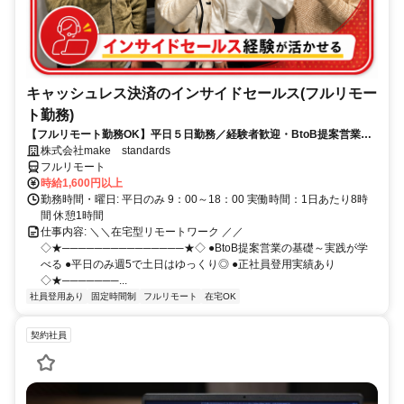
キャッシュレス決済のインサイドセールス(フルリモー
ト勤務)
【フルリモート勤務OK】平日５日勤務／経験者歓迎・BtoB提案営業で
スキルアップ
株式会社make standards
フルリモート
時給1,600円以上
勤務時間・曜日: 平日のみ 9：00～18：00 実働時間：1日あたり8時
間 休憩1時間
仕事内容: ＼＼在宅型リモートワーク ／／
◇★───────────────★◇ ●BtoB提案営業の基礎～実践が学
べる ●平日のみ週5で土日はゆっくり◎ ●正社員登用実績あり
◇★───────...
社員登用あり
固定時間制
フルリモート
在宅OK
契約社員