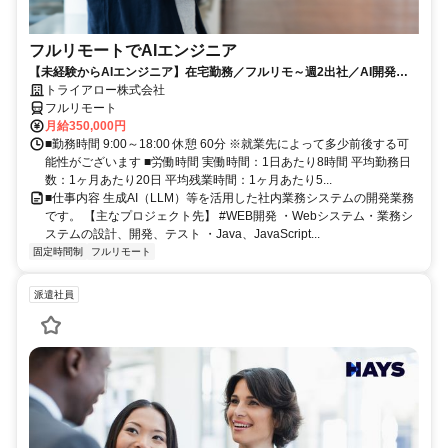
フルリモートでAIエンジニア
【未経験からAIエンジニア】在宅勤務／フルリモ～週2出社／AI開発を
仕事にする
トライアロー株式会社
フルリモート
月給350,000円
■勤務時間 9:00～18:00 休憩 60分 ※就業先によって多少前後する可
能性がございます ■労働時間 実働時間：1日あたり8時間 平均勤務日
数：1ヶ月あたり20日 平均残業時間：1ヶ月あたり5...
■仕事内容 生成AI（LLM）等を活用した社内業務システムの開発業務
です。 【主なプロジェクト先】 #WEB開発 ・Webシステム・業務シ
ステムの設計、開発、テスト ・Java、JavaScript...
固定時間制
フルリモート
派遣社員