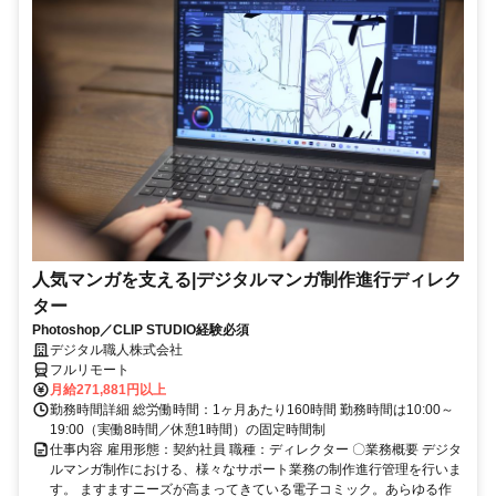
人気マンガを支える|デジタルマンガ制作進行ディレク
ター
Photoshop／CLIP STUDIO経験必須
デジタル職人株式会社
フルリモート
月給271,881円以上
勤務時間詳細 総労働時間：1ヶ月あたり160時間 勤務時間は10:00～
19:00（実働8時間／休憩1時間）の固定時間制
仕事内容 雇用形態：契約社員 職種：ディレクター 〇業務概要 デジタ
ルマンガ制作における、様々なサポート業務の制作進行管理を行いま
す。 ますますニーズが高まってきている電子コミック。あらゆる作