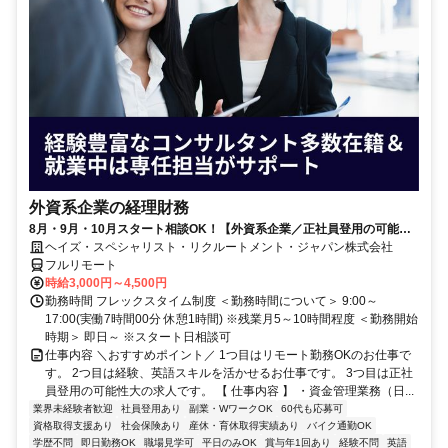
外資系企業の経理財務
8月・9月・10月スタート相談OK！【外資系企業／正社員登用の可能性
大／700万～800万／リモート勤務OK】経理財務
ヘイズ・スペシャリスト・リクルートメント・ジャパン株式会社
フルリモート
時給3,000円～4,500円
勤務時間 フレックスタイム制度 ＜勤務時間について＞ 9:00～
17:00(実働7時間00分 休憩1時間) ※残業月5～10時間程度 ＜勤務開始
時期＞ 即日～ ※スタート日相談可
仕事内容 ＼おすすめポイント／ 1つ目はリモート勤務OKのお仕事で
す。 2つ目は経験、英語スキルを活かせるお仕事です。 3つ目は正社
員登用の可能性大の求人です。 【 仕事内容 】 ・資金管理業務（日...
業界未経験者歓迎
社員登用あり
副業・WワークOK
60代も応募可
資格取得支援あり
社会保険あり
産休・育休取得実績あり
バイク通勤OK
学歴不問
即日勤務OK
職場見学可
平日のみOK
賞与年1回あり
経験不問
英語