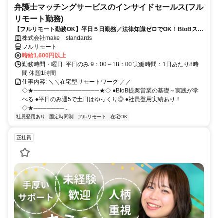
弁護士マッチングサービスのインサイドセールス(フル
リモート勤務)
【フルリモート勤務OK】平日５日勤務／法律知識ゼロでOK！BtoBスキ
ルが身につく営業職
株式会社make standards
フルリモート
時給1,600円以上
勤務時間・曜日: 平日のみ 9：00～18：00 実働時間：1日あたり8時
間 休憩1時間
仕事内容: ＼＼在宅型リモートワーク ／／
◇★───────────────★◇ ●BtoB提案営業の基礎～実践が学
べる ●平日のみ週5で土日はゆっくり◎ ●社員登用実績あり！
◇★───────...
社員登用あり
固定時間制
フルリモート
在宅OK
正社員