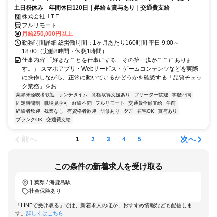
土日祝休み｜年間休日120日｜昇給＆賞与あり｜交通費支給
株式会社H.T.F
フルリモート
月給250,000円以上
勤務時間詳細 総労働時間：1ヶ月あたり160時間 平日 9:00～
18:00（実働8時間・休憩1時間）
仕事内容 「好きなことを仕事にする、その第一歩がここにありま
す。」 スマホアプリ・Webサービス・ゲームコンテンツなどを実際
に操作しながら、正常に動いているかどうかを確認する「品質チェッ
ク業務」をお...
業界未経験者歓迎
ランチタイム
資格取得支援あり
フリーター歓迎
学歴不問
固定時間制
職場見学可
経験不問
フルリモート
交通費全額支給
午前
経験者歓迎
残業なし
有資格者歓迎
研修あり
夕方
在宅OK
賞与あり
ブランクOK
交通費支給
前へ
次へ
1
2
3
4
5
この条件の新着求人を受け取る
千葉県 / 海鹿島駅
社会保険あり
「LINEで受け取る」では、新着求人のほか、おすすめ情報なども配信しま
す。
詳しくはこちら