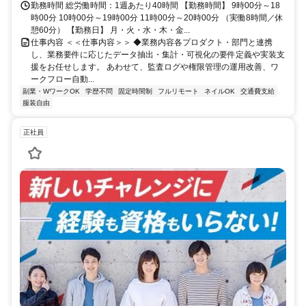
勤務時間 総労働時間：1週あたり40時間 【勤務時間】 9時00分～18
時00分 10時00分～19時00分 11時00分～20時00分 （実働8時間／休
憩60分） 【勤務日】 月・火・水・木・金...
仕事内容 ＜＜仕事内容＞＞ ◆業務内容各プロダクト・部門と連携
し、業務要件に応じたデータ抽出・集計・可視化の要件定義や実装支
援をお任せします。 あわせて、監査ログや権限管理の運用改善、ワ
ークフロー自動...
副業・WワークOK
学歴不問
固定時間制
フルリモート
ネイルOK
交通費支給
服装自由
正社員