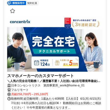
契約社員
スマホメーカーのカスタマーサポート
＼人気の完全在宅勤務！／履歴書不要！入社祝い金(在宅環境準備金)最
大5万円支給！入社手続きから研修・業務とすべてフルリモートなので
日本コンセントリクス 第四事業所_work@home-a_01
お住まいに関係なく働くことが出来る環境です！
フルリモート
月給258,700円～295,100円
勤務時間 総労働時間：1週あたり40時間 【入社日】 6/1(月) 6/15(月)
7/1(水) ※8月以降の入社日も相談OK！ 勤務開始日はお気軽にご相談
ください！ ※今年度最初の募集となります...