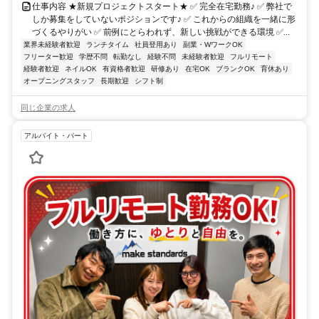
仕事内容 ★新規プロジェクトスタート★ ✅ 完全在宅勤務♪ ✅ 弊社で
しか募集をしていないポジションです♪ ✅ これからの組織を一緒に形
づくるやりがい ✅ 前例にとらわれず、新しい挑戦ができる環境 ✅...
業界未経験者歓迎
ランチタイム
社員登用あり
副業・WワークOK
フリーター歓迎
学歴不問
転勤なし
経験不問
未経験者歓迎
フルリモート
経験者歓迎
ネイルOK
有資格者歓迎
研修あり
在宅OK
ブランクOK
育休あり
オープニングスタッフ
長期歓迎
シフト制
同じ企業の求人
アルバイト・パート