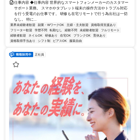
仕事内容 ◆仕事内容 世界的なスマートフォンメーカーのカスタマー
サポート業務。 スマホやタブレット端末の操作方法やトラブル対応
を行う受電のお仕事です。 研修も在宅リモートで行う為出社は一切
なし。 特に...
業界未経験者歓迎
副業・WワークOK
主婦・主夫歓迎
資格取得支援あり
フリーター歓迎
学歴不問
転勤なし
経験不問
未経験者歓迎
フルリモート
経験者歓迎
ネイルOK
研修あり
在宅OK
ブランクOK
育休あり
資格取得手当あり
シフト制
ピアスOK
服装自由
正社員