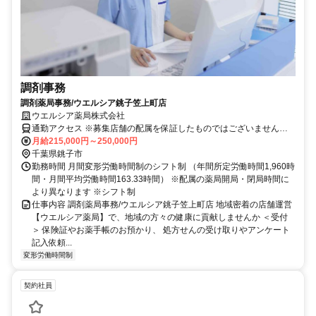
調剤事務
調剤薬局事務/ウエルシア銚子笠上町店
ウエルシア薬局株式会社
通勤アクセス ※募集店舗の配属を保証したものではございませんの
で予めご了承ください ※配属店舗は上記店舗以外の可能性がござい
月給215,000円～250,000円
ます ※勤務店舗の指定は出来かねます。 勤務区分を下記の３つから
千葉県銚子市
選択 ＜エリア職＞ 原則として転居を伴う異動はございません。 自宅
勤務時間 月間変形労働時間制のシフト制 （年間所定労働時間1,960時
から50km圏内、通勤片道90分圏内での配属店舗となります。 ＜リー
間・月間平均労働時間163.33時間） ※配属の薬局開局・閉局時間に
ジョナル職＞ 異動の範囲は本拠地とその隣接県または直線距離で概
より異なります ※シフト制
ね100km以内 ※社宅制度・赴任手当制度あり ＜ナショナル職＞ 全国
仕事内容 調剤薬局事務/ウエルシア銚子笠上町店 地域密着の店舗運営
の店舗への異動あり ※社宅制度・赴任手当制度あり
【ウエルシア薬局】で、地域の方々の健康に貢献しませんか ＜受付
＞ 保険証やお薬手帳のお預かり、 処方せんの受け取りやアンケート
記入依頼...
変形労働時間制
契約社員