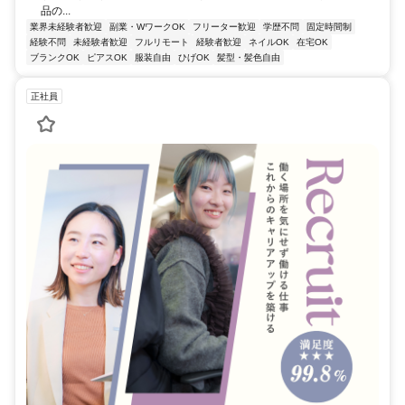
品の...
業界未経験者歓迎
副業・WワークOK
フリーター歓迎
学歴不問
固定時間制
経験不問
未経験者歓迎
フルリモート
経験者歓迎
ネイルOK
在宅OK
ブランクOK
ピアスOK
服装自由
ひげOK
髪型・髪色自由
正社員