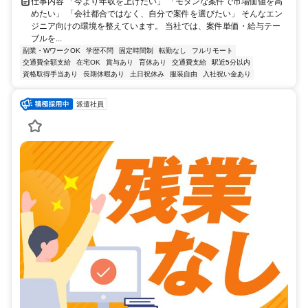
仕事内容 「今より年収を上げたい」 「モダンな案件で市場価値を高
めたい」 「会社都合ではなく、自分で案件を選びたい」 そんなエン
ジニア向けの環境を整えています。 当社では、案件単価・給与テー
ブルを...
副業・WワークOK
学歴不問
固定時間制
転勤なし
フルリモート
交通費全額支給
在宅OK
賞与あり
育休あり
交通費支給
駅近5分以内
資格取得手当あり
長期休暇あり
土日祝休み
服装自由
入社祝い金あり
派遣社員