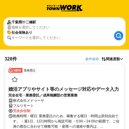
千葉県
十二橋駅
職種を選択してください
社会保険あり
キーワードを選択してください
328件
条件保存
関連度順
業務委託
婚活アプリやサイト等のメッセージ対応やデータ入力
完全在宅・業務委託／成果報酬型の営業業務
株式会社メドゥーサ
フルリモート
完全歩合制
勤務時間・曜日: 業務委託のため、稼働する曜日・時間は原則自由で
す。 ・週1日、1日1時間から相談可能 ・0:00～24:00の範囲で、ご自
身の都合に合わせて稼働可能 ・顧客への連絡や案内は、...