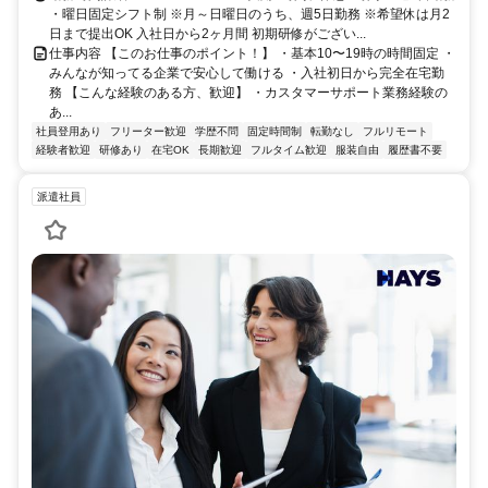
・曜日固定シフト制 ※月～日曜日のうち、週5日勤務 ※希望休は月2
日まで提出OK 入社日から2ヶ月間 初期研修がござい...
仕事内容 【このお仕事のポイント！】 ・基本10〜19時の時間固定 ・
みんなが知ってる企業で安心して働ける ・入社初日から完全在宅勤
務 【こんな経験のある方、歓迎】 ・カスタマーサポート業務経験の
あ...
社員登用あり
フリーター歓迎
学歴不問
固定時間制
転勤なし
フルリモート
経験者歓迎
研修あり
在宅OK
長期歓迎
フルタイム歓迎
服装自由
履歴書不要
派遣社員