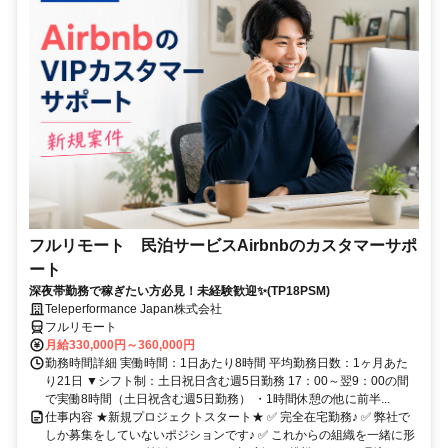
フルリモート 民泊サービスAirbnbのカスタマーサポ
ート
深夜帯勤務で稼ぎたい方必見！未経験歓迎✨(TP18PSM)
Teleperformance Japan株式会社
フルリモート
月給330,000円～360,000円
勤務時間詳細 実働時間：1日あたり8時間 平均勤務日数：1ヶ月あた
り21日 ▼シフト制：土日祝日含む週5日勤務 17：00～翌9：00の間
で実働8時間（土日祝含む週5日勤務） ・1時間休憩の他に前半...
仕事内容 ★新規プロジェクトスタート★ ✅ 完全在宅勤務♪ ✅ 弊社で
しか募集をしていないポジションです♪ ✅ これからの組織を一緒に形