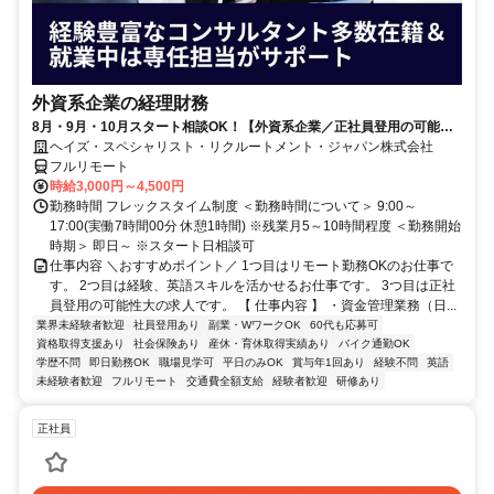
外資系企業の経理財務
8月・9月・10月スタート相談OK！【外資系企業／正社員登用の可能性
大／700万～800万／リモート勤務OK】経理財務
ヘイズ・スペシャリスト・リクルートメント・ジャパン株式会社
フルリモート
時給3,000円～4,500円
勤務時間 フレックスタイム制度 ＜勤務時間について＞ 9:00～
17:00(実働7時間00分 休憩1時間) ※残業月5～10時間程度 ＜勤務開始
時期＞ 即日～ ※スタート日相談可
仕事内容 ＼おすすめポイント／ 1つ目はリモート勤務OKのお仕事で
す。 2つ目は経験、英語スキルを活かせるお仕事です。 3つ目は正社
員登用の可能性大の求人です。 【 仕事内容 】 ・資金管理業務（日...
業界未経験者歓迎
社員登用あり
副業・WワークOK
60代も応募可
資格取得支援あり
社会保険あり
産休・育休取得実績あり
バイク通勤OK
学歴不問
即日勤務OK
職場見学可
平日のみOK
賞与年1回あり
経験不問
英語
未経験者歓迎
フルリモート
交通費全額支給
経験者歓迎
研修あり
正社員