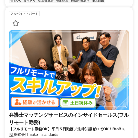
在宅OK
賞与あり
交通費支給
長期歓迎
長期休暇あり
服装自由
アルバイト・パート
弁護士マッチングサービスのインサイドセールス(フル
リモート勤務)
【フルリモート勤務OK】平日５日勤務／法律知識ゼロでOK！BtoBスキ
ルが身につく営業職
株式会社make standards