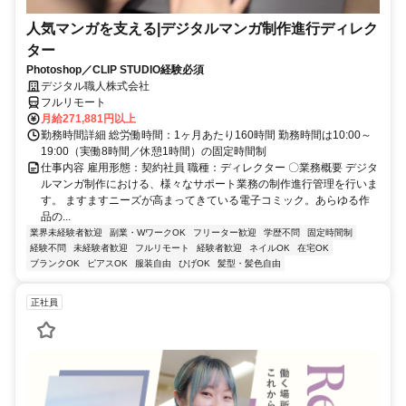
人気マンガを支える|デジタルマンガ制作進行ディレク
ター
Photoshop／CLIP STUDIO経験必須
デジタル職人株式会社
フルリモート
月給271,881円以上
勤務時間詳細 総労働時間：1ヶ月あたり160時間 勤務時間は10:00～
19:00（実働8時間／休憩1時間）の固定時間制
仕事内容 雇用形態：契約社員 職種：ディレクター 〇業務概要 デジタ
ルマンガ制作における、様々なサポート業務の制作進行管理を行いま
す。 ますますニーズが高まってきている電子コミック。あらゆる作
品の...
業界未経験者歓迎
副業・WワークOK
フリーター歓迎
学歴不問
固定時間制
経験不問
未経験者歓迎
フルリモート
経験者歓迎
ネイルOK
在宅OK
ブランクOK
ピアスOK
服装自由
ひげOK
髪型・髪色自由
正社員