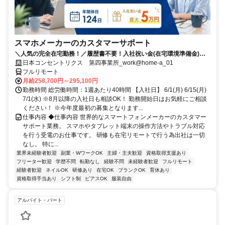
スマホメーカーのカスタマーサポート
＼人気の完全在宅勤務！／履歴書不要！入社祝い金(在宅環境準備金)最
大5万円支給！入社手続きから研修・業務とすべてフルリモートなので
日本コンセントリクス 第四事業所_work@home-a_01
お住まいに関係なく働くことが出来る環境です！
フルリモート
月給258,700円～295,100円
勤務時間 総労働時間：1週あたり40時間 【入社日】 6/1(月) 6/15(月)
7/1(水) ※8月以降の入社日も相談OK！ 勤務開始日はお気軽にご相談
ください！ ※今年度最初の募集となります...
仕事内容 ◆仕事内容 世界的なスマートフォンメーカーのカスタマー
サポート業務。 スマホやタブレット端末の操作方法やトラブル対応
を行う受電のお仕事です。 研修も在宅リモートで行う為出社は一切
なし。 特に...
業界未経験者歓迎
副業・WワークOK
主婦・主夫歓迎
資格取得支援あり
フリーター歓迎
学歴不問
転勤なし
経験不問
未経験者歓迎
フルリモート
経験者歓迎
ネイルOK
研修あり
在宅OK
ブランクOK
育休あり
資格取得手当あり
シフト制
ピアスOK
服装自由
アルバイト・パート