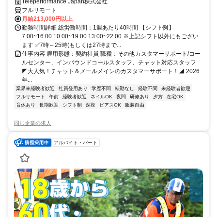
Teleperformance Japan株式会社
フルリモート
月給213,000円以上
勤務時間詳細 総労働時間：1週あたり40時間 【シフト例】
7:00~16:00 10:00~19:00 13:00~22:00 ※上記シフト以外にもござい
ます ✅7時～25時(もしくは27時まで...
仕事内容 雇用形態：契約社員 職種：その他カスタマーサポート/コー
ルセンター、インバウンドコールスタッフ、チャット対応スタッフ
◤大人気！チャット＆メールメインのカスタマーサポート！◢ 2026
年...
業界未経験者歓迎
社員登用あり
学歴不問
転勤なし
経験不問
未経験者歓迎
フルリモート
午前
経験者歓迎
ネイルOK
夜間
研修あり
夕方
在宅OK
育休あり
長期歓迎
シフト制
深夜
ピアスOK
服装自由
同じ企業の求人
アルバイト・パート