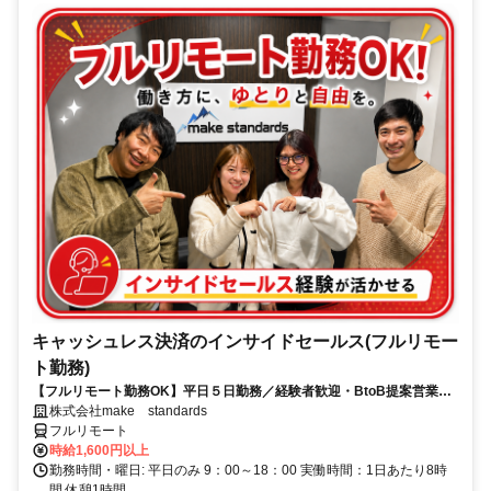
キャッシュレス決済のインサイドセールス(フルリモー
ト勤務)
【フルリモート勤務OK】平日５日勤務／経験者歓迎・BtoB提案営業で
スキルアップ
株式会社make standards
フルリモート
時給1,600円以上
勤務時間・曜日: 平日のみ 9：00～18：00 実働時間：1日あたり8時
間 休憩1時間