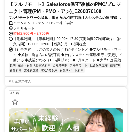
【フルリモート】Salesforce保守/改修のPMO/プロジ
ェクト管理(PM・PMO・アシ)_E260876108
フルリモートワーク/柔軟に働き方の相談可能/社内システムの運用/保守
で安定して働ける/残業少なめ（10時間以内）/9月スタート/大手SI企業勤
パーソルクロステクノロジー株式会社
務
フルリモート
時給2,500円～2,700円
【勤務時間】 【勤務時間】09:00〜17:30(実働時間07時間30分) 【休
憩時間】12:00〜13:00 【残業】月10時間程度
【仕事内容】 ＼この求人のおすすめポイント／ ◆フルリモートワー
ク ◆柔軟に働き方の相談可能 ◆社内システムの運用/保守で安定して
働ける ◆残業少なめ（10時間以内） ◆9月スタート ◆大手SI企業勤...
長期
産休・育休取得実績あり
固定時間制
フルリモート
社会保険完備
在宅OK
育休あり
交通費支給
駅近5分以内
育児サポートあり
同じ企業の求人
正社員