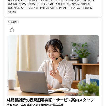
資格取得支援あり
学歴不問
固定時間制
フルリモート
経験者歓迎
ネイルOK
研修あり
在宅OK
賞与あり
ブランクOK
育休あり
交通費支給
長期歓迎
資格取得手当あり
社割あり
長期休暇あり
ピアスOK
土日祝休み
服装自由
ひげOK
業務委託
結婚相談所の新規顧客開拓・サービス案内スタッフ
完全在宅・業務委託／成果報酬型の営業業務