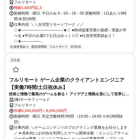
フルリモート
時給1,600円以上
勤務時間・曜日: 平日のみ 9：00～18：00 実働時間：1日あたり8時
間 休憩1時間
仕事内容: ＼＼在宅型リモートワーク ／／
◇★───────────────★◇ ●BtoB提案営業の基礎～実践が学
べる ●平日のみ週5で土日はゆっくり◎ ●社員登用実績あり！
◇★───────...
社員登用あり
固定時間制
フルリモート
在宅OK
正社員
フルリモート ゲーム企業のクライアントエンジニア
【実働7時間/土日祝休み】
技術と情熱で最高のゲームを創る！ アイデアと情熱を形にして世界に送
り出そう！
(株)サーチフィールド
フルリモート
年俸4,300,000円～9,000,000円
勤務時間・曜日: 所定労働時間7時間 （10:00～18:00 ※内1時間休
憩）
仕事内容: ＼ゲームコンテンツのプログラミング業務をお任せします
／ ⏩具体的にはUnityを利用したゲーム開発全般 ・エンジニアチーム
リーダー業務 ・エンジニアチームメンバーの業務管理 ・プランナ...