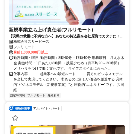
新規事業立ち上げ責任者(フルリモート)
【現職の裁量に不満な方へ】あなたの持込案を会社原資でカタチに！最
短6ヶ月で共同経営者の道へ
株式会社スリーピース
フルリモート
月給1,000,000円以上
勤務時間・曜日: 勤務時間：8時40分～17時40分 勤務曜日：月火水木
金 実働時間：1日あたり8時間 ・残業少なめ（月平均20～30時間）
メリハリをつけて働く文化です。 ライフスタイルに合った...
仕事内容: ⸻起業家への最短ルート⸻ 貴方のビジネスモデル
を当社で実現してください。 求めるのは新しい価値を創造する 具体
的“ビジネスモデル（新規事業案）”と 圧倒的“エネルギー”です。 共同
経...
固定時間制
フルリモート
昇給あり
アルバイト・パート