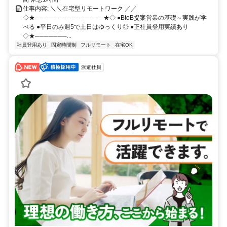
仕事内容: ＼＼在宅型リモートワーク ／／
◇★───────────────★◇ ●BtoB提案営業の基礎～実践が学
べる ●平日のみ週5で土日はゆっくり◎ ●正社員登用実績あり
◇★───────...
社員登用あり
固定時間制
フルリモート
在宅OK
派遣社員