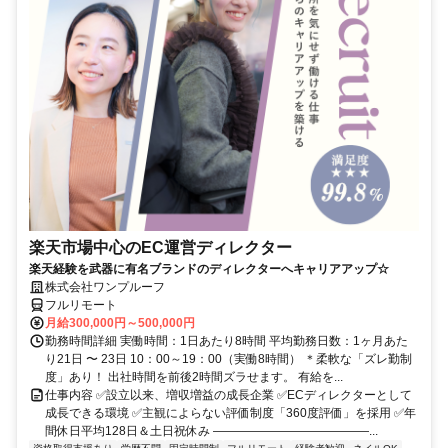
楽天市場中心のEC運営ディレクター
楽天経験を武器に有名ブランドのディレクターへキャリアアップ☆
株式会社ワンプルーフ
フルリモート
月給300,000円～500,000円
勤務時間詳細 実働時間：1日あたり8時間 平均勤務日数：1ヶ月あた
り21日 〜 23日 10：00～19：00（実働8時間） ＊柔軟な「ズレ勤制
度」あり！ 出社時間を前後2時間ズラせます。 有給を...
仕事内容 ✅設立以来、増収増益の成長企業 ✅ECディレクターとして
成長できる環境 ✅主観によらない評価制度「360度評価」を採用 ✅年
間休日平均128日＆土日祝休み ―――――――――――――...