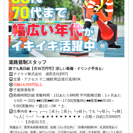
道路規制スタッフ
誰でも高日給【月36万円可】涼しい装備・ドリンク手当も♪
テイケイ株式会社 成田支社[097]
交通・アクセス 十二橋駅周辺/直行直帰OK
日給14,500円以上
千葉県香取市
勤務時間詳細 実働時間：1日あたり8時間 平均勤務日数：1ヶ月あた
り4日 〜 20日 ■■日勤■■8:00～17:00(実働8h) ■■夜勤■■20:00～
5:00(実働8h) ＊週1日～OK ＊土...
仕事内容 ★―┐ ┌―┐ │未├┐ │高├┐ └┬経├┐ でも └┬収├┐ └┬験│
└┬入│ └―┘ └―★ ▼ ▼ ▼ ▼ ▼ ▼ ▼ ▼ ＜日勤＞日給1万3000円
・・・【月収32.5万...
制服あり
業界未経験者歓迎
短期（3ヵ月以内）
扶養内勤務OK
社員登用あり
週1日からOK
副業・WワークOK
土日祝のみOK
主婦・主夫歓迎
週1シフト提出