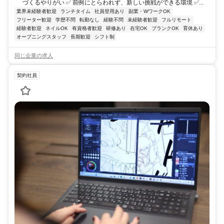
づくるやりがい ✅ 前例にとらわれず、新しい挑戦ができる環境 ✅...
業界未経験者歓迎
ランチタイム
社員登用あり
副業・WワークOK
フリーター歓迎
学歴不問
転勤なし
経験不問
未経験者歓迎
フルリモート
経験者歓迎
ネイルOK
有資格者歓迎
研修あり
在宅OK
ブランクOK
育休あり
オープニングスタッフ
長期歓迎
シフト制
同じ企業の求人
契約社員