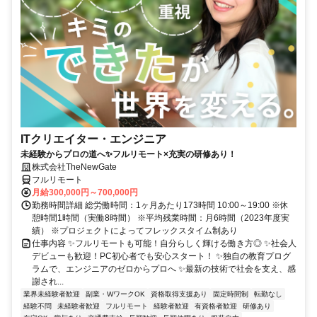
ITクリエイター・エンジニア
未経験からプロの道へ✨フルリモート×充実の研修あり！
株式会社TheNewGate
フルリモート
月給300,000円～700,000円
勤務時間詳細 総労働時間：1ヶ月あたり173時間 10:00～19:00 ※休
憩時間1時間（実働8時間） ※平均残業時間：月6時間（2023年度実
績） ※プロジェクトによってフレックスタイム制あり
仕事内容 ✨フルリモートも可能！自分らしく輝ける働き方◎ ✨社会人
デビューも歓迎！PC初心者でも安心スタート！ ✨独自の教育プログ
ラムで、エンジニアのゼロからプロへ ✨最新の技術で社会を支え、感
謝され...
業界未経験者歓迎
副業・WワークOK
資格取得支援あり
固定時間制
転勤なし
経験不問
未経験者歓迎
フルリモート
経験者歓迎
有資格者歓迎
研修あり