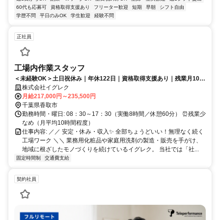
60代も応募可
資格取得支援あり
フリーター歓迎
短期
早朝
シフト自由
学歴不問
平日のみOK
学生歓迎
経験不問
正社員
工場内作業スタッフ
＜未経験OK＞土日祝休み｜年休122日｜資格取得支援あり｜残業月10h
程度
株式会社イグレク
月給217,000円～235,500円
千葉県香取市
勤務時間・曜日: 08：30～17：30（実働8時間／休憩60分） ⏰残業少
なめ（月平均10時間程度）
仕事内容: ／／ 安定・休み・収入✨ 全部ちょうどいい！無理なく続く
工場ワーク ＼＼ 業務用化粧品や家庭用洗剤の製造・販売を手がけ、
地域に根ざしたモノづくりを続けているイグレク。 当社では「社...
固定時間制
交通費支給
契約社員