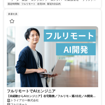
固定時間制
フルリモート
在宅OK
駅近5分以内
派遣社員
フルリモートでAIエンジニア
【未経験からAIエンジニア】在宅勤務／フルリモ～週2出社／AI開発を
仕事にする
トライアロー株式会社
フルリモート