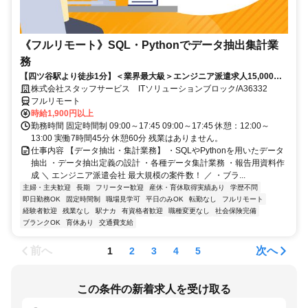
《フルリモート》SQL・Pythonでデータ抽出集計業
務
【四ツ谷駅より徒歩1分】＜業界最大級＞エンジニア派遣求人15,000件
以上◎ 来社不要のカンタン登録→最短2日で就業可能！！
株式会社スタッフサービス ITソリューションブロック/A36332
フルリモート
時給1,900円以上
勤務時間 固定時間制 09:00～17:45 09:00～17:45 休憩：12:00～
13:00 実働7時間45分 休憩60分 残業はありません。
仕事内容 【データ抽出・集計業務】 ・SQLやPythonを用いたデータ
抽出 ・データ抽出定義の設計 ・各種データ集計業務 ・報告用資料作
成 ＼ エンジニア派遣会社 最大規模の案件数！ ／ ・ブラ...
主婦・主夫歓迎
長期
フリーター歓迎
産休・育休取得実績あり
学歴不問
即日勤務OK
固定時間制
職場見学可
平日のみOK
転勤なし
フルリモート
経験者歓迎
残業なし
駅ナカ
有資格者歓迎
職種変更なし
社会保険完備
ブランクOK
育休あり
交通費支給
前へ
次へ
1
2
3
4
5
この条件の新着求人を受け取る