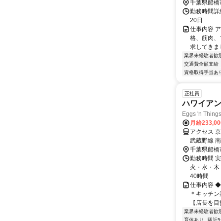
千葉県船橋
勤務時間詳
20日
仕事内容 
格、筋肉、
求してきまし
業界未経験者歓
交通費全額支給
資格取得手当あ
正社員
ハワイア
Eggs 'n T
月給233,0
アクセス 
武蔵野線 
千葉県船橋
勤務時間 
火・水・木・
40時間
仕事内容 ◆
＊キッチン
【店長を目指
業界未経験者歓
育休あり
駅近