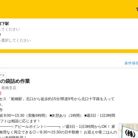
宮下駅
してください
り
を選択してください
条件保
ート
物の袋詰め作業
 船橋支店
円
セス 「船橋駅」北口から徒歩約15分/県道9号から北口十字路を入って
分。
市
 9:00〜15:30（実働6時間） ■休憩あり（1時間） ■週3日・1日3時間
■シフトは相談に応じます！
┏━━━✨アピールポイント✨━━━┓ ✅週3日・1日3時間からOK！ 家
理なく両立できる◎ ✅8:30〜15:30の日中勤務！ お迎えや夜ごはんの
 ✅未経験歓迎！...