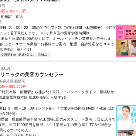
橋店
00円～300,000円
クセス: 「船橋駅」直結
市
日: 10：00～22：30の間でシフト制（実働8時間、休憩60分） ※時間
よって若干異なります。 ※1ヶ月単位の変形労働時間制
 『湯葉と豆腐の店 梅の花』にて、ホール・キッチン業務をお任せしま
体的には＞ ▼ホール業務 * お客様のご案内、配膳、会計対応など ▼キッ
 調理補助、盛り付け...
交通費支給
駅近5分以内
昇給あり
正社員
クリニックの美容カウンセラー
央美容外科 船橋院
00円～360,000円
 京成電鉄京成本線 京成船橋駅から徒歩3分
市
日: 9：00～19：00（シフト制） ＊実働8時間/休憩1時間 ＊残業ほぼ
3.2時間）
 履歴書・職務経歴書不要 WEB面接1回のみのスピード選考 ＼設立10年で
展開、年商1000億円を達成！!／ 【業界大手の安心感】 TCBの理念は
わるすべての人...
5分以内
シフト制
昇給あり