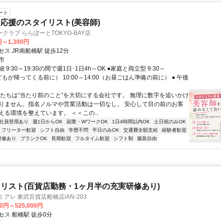
ート
応援のスタイリスト(美容師)
クラブ ららぽーとTOKYO-BAY店
円～1,300円
ス JR南船橋駅 徒歩12分
市
9:30～19:30の間で週1日･1日4h～OK ●家庭と両立型 9:30～
子どもが帰ってくる前に） 10:00～14:00（お昼ごはん準備の前に） ● 午後
私たちは“当たり前のこと”を大切にする会社です。 無理に数字を追いかけ
りません。指名ノルマや営業活動は一切なし。 安心して目の前のお客
える環境を整えています。 ＜＜この...
社員登用あり
週1日からOK
副業・WワークOK
1日4時間以内OK
土日祝のみOK
フリーター歓迎
シフト自由
学歴不問
平日のみOK
交通費全額支給
経験者歓迎
研修あり
ブランクOK
長期歓迎
フルタイム歓迎
シフト制
服装自由
リスト(百貨店勤務・1ヶ月半の充実研修あり)
アレ 東武百貨店船橋店/AN-203
00円～525,000円
セス 船橋駅 徒歩0分