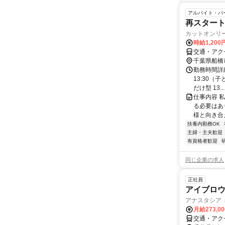
アルバイト・パ
再スタート
カットオンリー
時給1,200
交通・アクセ
千葉県船橋
勤務時間詳細 
13:30（
だけ型 13...
仕事内容 
る必要はあ
様と向き合
扶養内勤務OK
主婦・主夫歓迎
有資格者歓迎
同じ企業の求人
正社員
アイブロウ
アナスタシア ミ
月給273,0
交通・アク