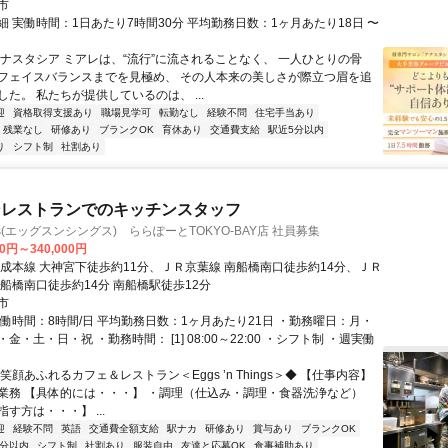
市
細 実働時間：1日あたり7時間30分 平均勤務日数：1ヶ月あたり18日 〜
アナスタシア ミアレは、“流行”に流されることなく、 一人ひとりの骨
フェイスバランスまでを見極め、 その人本来の美しさが際立つ眉を追
た。 私たちが提供しているのは、 ...
迎
資格取得支援あり
職場見学可
転勤なし
経験不問
住宅手当あり
残業なし
研修あり
ブランクOK
育休あり
交通費支給
駅近5分以内
り
シフト制
社割あり
ンレストランでのキッチンスタッフ
hings(エッグスンシングス) ららぽーとTOKYO-BAY店 社員募集
00円～340,000円
京成本線 大神宮下徒歩約11分、ＪＲ京葉線 南船橋南口徒歩約14分、ＪＲ
南船橋南口徒歩約14分 南船橋駅徒歩12分
市
実働時間：8時間/日 平均勤務日数：1ヶ月あたり21日 ・勤務曜日：月・
金・土・日・祝 ・勤務時間： [1] 08:00～22:00 ・シフト制 ・週実働
笑顔あふれるカフェ＆レストラン＜Eggs ’n Things＞◆ 【仕事内容】
業務 【具体的には・・・】 ・調理（仕込み・調理・食器洗浄など）
す方は・・・】 ...
迎
経験不問
英語
交通費全額支給
駅ナカ
研修あり
賞与あり
ブランクOK
5分以内
シフト制
社割あり
服装自由
友達と応募OK
食事補助あり