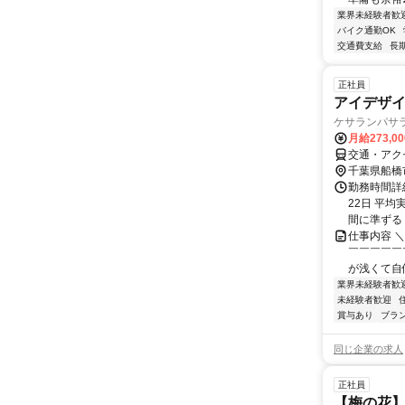
業界未経験者歓
バイク通勤OK
交通費支給
長
正社員
アイデザイ
ケサランパサラ
月給273,0
交通・アク
千葉県船橋
勤務時間詳
22日 平均
間に準ずる 
仕事内容 
￣￣￣￣￣
が浅くて自信
業界未経験者歓
未経験者歓迎
賞与あり
ブラ
同じ企業の求人
正社員
【梅の花】