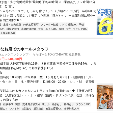
勤務形態：変形労働時間制 週実働 平均40時間 ⏰ 1乗務あたり17時間15分
 ⏰ 実...
＼自分のペースで、しっかり稼ぐ！／✨ ⭐ 月給25〜65万円・年収600万
能 ◎ ✅ 流し営業なし！安定した配車で稼ぎやすい ⏩ 出庫時間は朝4〜
由に選択OK ✨...
迎
主婦・主夫歓迎
60代も応募可
フリーター歓迎
バイク通勤OK
早朝
OK
職場見学可
未経験者歓迎
午前
ネイルOK
夜間
夕方
ブランクOK
長期休暇あり
ンなお店でのホールスタッフ
hings(エッグスンシングス) ららぽーとTOKYO-BAY店 社員募集
00円～340,000円
京成本線 大神宮下徒歩約11分、ＪＲ京葉線 南船橋南口徒歩約14分、ＪＲ
南船橋南口徒歩約14分 南船橋駅徒歩12分
市
実働時間：8時間/日 平均勤務日数：1ヶ月あたり21日 ・勤務曜日：月・
金・土・日・祝 ・勤務時間： [1] 08:00～22:00 ・シフト制 ・週実働
笑顔あふれるカフェ＆レストラン＜Eggs ’n Things＞◆ 【仕事内容】
務 【具体的には・・・】 ・接客（案内・ドリンク作成・会計・清掃な
を目指す方は・・...
迎
経験不問
英語
交通費全額支給
駅ナカ
研修あり
賞与あり
ブランクOK
5分以内
シフト制
社割あり
服装自由
友達と応募OK
食事補助あり