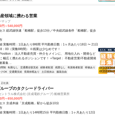
動産領域に携わる営業
いマップ
00円～540,000円
セス 総武線快速「船橋駅」徒歩13分／中央総武線各停「船橋駅」徒歩
市
 実働時間：1日あたり8時間 平均勤務日数：1ヶ月あたり18日 〜 21日
18：00（実働8時間） ※残業は少なめです！
Position： 法人不動産売買・仲介をメインに、 用地仕入れ・開発など
 幅広く携われるポジションです！ ⭐Target： 不動産営業/不動産開発
集 ...
時間制
転勤なし
交通費全額支給
経験者歓迎
残業なし
有資格者歓迎
研修あり
ンクOK
交通費支給
長期休暇あり
土日祝休み
服装自由
正社員
グループのタクシードライバー
ントラル株式会社 (京成電鉄グループ) 船橋営業所
00円～650,000円
セス 京成本線「京成船橋」駅から徒歩10分
市
細 実働時間：1日あたり14時間15分 平均勤務日数：1ヶ月あたり12日