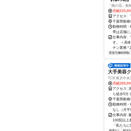
「梅の花」船
月給220,0
ア
千葉県船橋
勤務時間・曜
帯は店舗に
仕事内容:
す。 ＜具
チン業務 *
変形労働時間制
大手美容
TCB 東京中
月給280,0
アクセス: JR総武本線 船橋駅から徒歩5分 東武アーバンパークライン 船橋駅か
ら徒歩5分
千葉県船橋
勤務時間・曜
なし（月平均
仕事内容:
100院以上
「私たちに関
残業なし
駅近