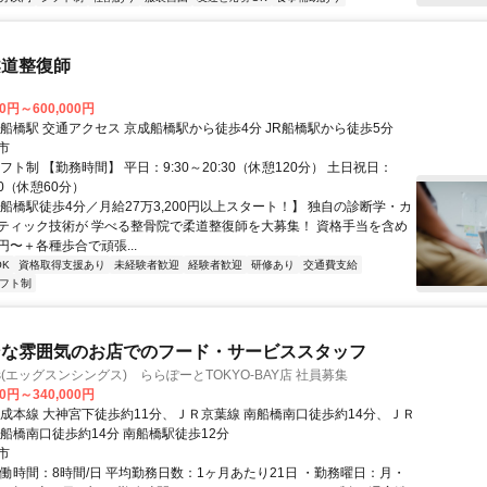
柔道整復師
00円～600,000円
最寄駅 京成船橋駅 交通アクセス 京成船橋駅から徒歩4分 JR船橋駅から徒歩5分
市
フト制 【勤務時間】 平日：9:30～20:30（休憩120分） 土日祝日：
:30（休憩60分）
【船橋駅徒歩4分／月給27万3,200円以上スタート！】 独自の診断学・カ
ティック技術が 学べる整骨院で柔道整復師を大募集！ 資格手当を含め
万円〜＋各種歩合で頑張...
K
資格取得支援あり
未経験者歓迎
経験者歓迎
研修あり
交通費支給
フト制
ンな雰囲気のお店でのフード・サービススタッフ
hings(エッグスンシングス) ららぽーとTOKYO-BAY店 社員募集
00円～340,000円
京成本線 大神宮下徒歩約11分、ＪＲ京葉線 南船橋南口徒歩約14分、ＪＲ
南船橋南口徒歩約14分 南船橋駅徒歩12分
市
実働時間：8時間/日 平均勤務日数：1ヶ月あたり21日 ・勤務曜日：月・