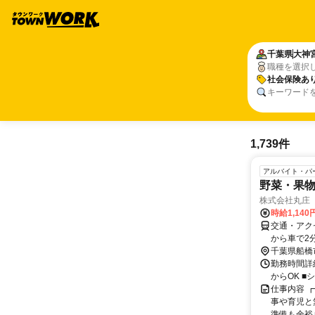
千葉県
大神
職種を選択
社会保険あ
キーワード
1,739件
アルバイト・パ
野菜・果
株式会社丸庄
時給1,140
交通・アク
から車で2
千葉県船橋
勤務時間詳細
からOK 
仕事内容 
事や育児と無
準備も余裕♪