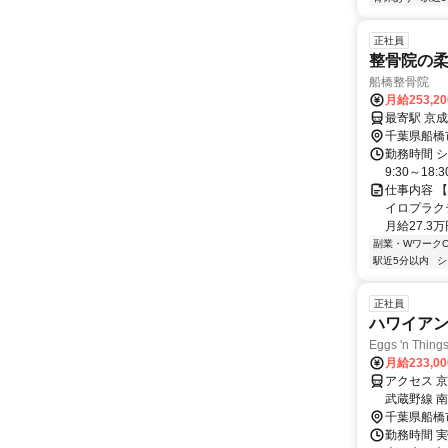
正社員
整骨院の
船橋整骨院
月給253,2
千葉県船橋
勤務時間 シ
9:30～18
仕事内容 
イロプラク
月給27.3
副業・WワークO
駅近5分以内
シ
正社員
ハワイア
Eggs 'n T
月給233,0
アクセス 
武蔵野線 
千葉県船橋
勤務時間 