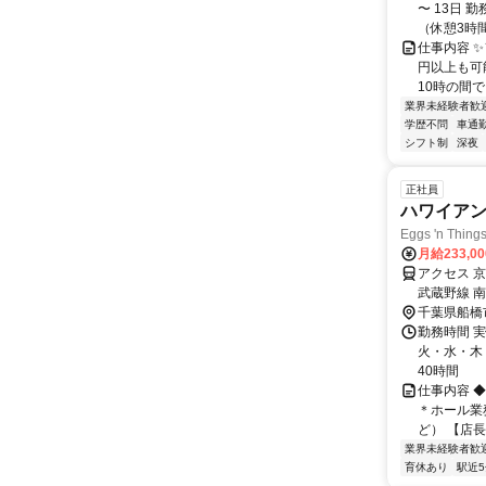
〜 13日 
（休憩3時間）
仕事内容 ✨
円以上も可
10時の間で自
業界未経験者歓
学歴不問
車通勤
シフト制
深夜
正社員
ハワイア
Eggs 'n T
月給233,0
アクセス 
武蔵野線 
千葉県船橋
勤務時間 
火・水・木・
40時間
仕事内容 ◆
＊ホール業
ど） 【店長
業界未経験者歓
育休あり
駅近