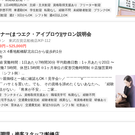
迎
1日4時間以内OK
主婦・主夫歓迎
資格取得支援あり
フリーター歓迎
学歴不問
車通勤OK
学生歓迎
転勤なし
経験不問
未経験者歓迎
ブランクOK
期歓迎
週2・3日からOK
シフト制
週4日以上OK
ナー(まつエク・アイブロウ)|サロン説明会
ン 東武百貨店船橋店/KP-112
00円～525,000円
セス 4番地船橋駅北出口から徒歩約1分
市
細 実働時間：1日あたり7時間30分 平均勤務日数：1ヶ月あたり20日 〜
実働7.5時間、休憩1.5時間 ※1ヶ月単位の変形労働時間制 ※店舗営業時
〈シフト例〉...
＼✨親御様と一緒に確認もOK！見学会✨／ ￣￣￣￣V￣￣￣￣￣￣￣￣
￣ ハサミを置いた。でも、 その資格を諦めたくないあなたへ。 「経験
がない」「将来が不安」… ご家...
迎
ランチタイム
資格取得支援あり
職場見学可
転勤なし
経験不問
住宅手当あり
交通費全額支給
経験者歓迎
残業なし
有資格者歓迎
研修あり
ンクOK
育休あり
交通費支給
駅近5分以内
シフト制
社割あり
調理・接客スタッフ/船橋店