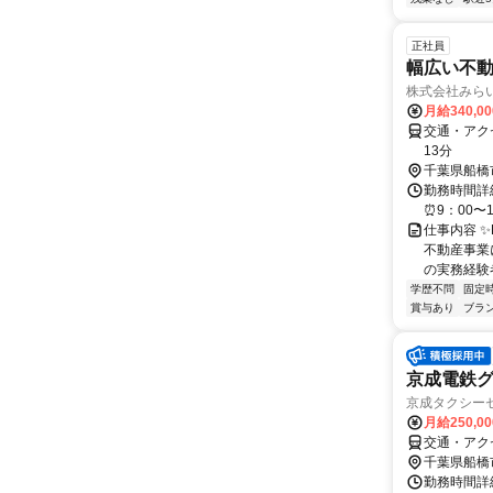
正社員
幅広い不
株式会社みら
月給340,0
交通・アク
13分
千葉県船橋
勤務時間詳細
⏰9：00〜
仕事内容 ✨
不動産事業に
の実務経験者募
学歴不問
固定
賞与あり
ブラ
京成電鉄
京成タクシーセ
月給250,0
交通・アク
千葉県船橋
勤務時間詳