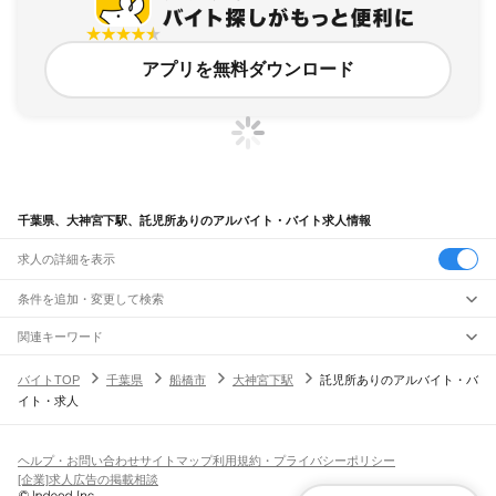
アプリを無料ダウンロード
千葉県、大神宮下駅、託児所ありのアルバイト・バイト求人情報
求人の詳細を表示
条件を追加・変更して検索
市区町村を追加・変更
関連キーワード
完全在宅ワーク 全国
シール貼り 在宅
現在地周辺
ガチャガチャ
犬カフェ
千葉県
駅を追加・変更
バイトTOP
千葉県
船橋市
大神宮下駅
託児所ありのアルバイト・バ
千葉県
すべて
イト・求人
千葉市
すべて
職種を追加・変更
JR武蔵野線
中央区
花見川区
稲毛区
若葉区
緑区
美浜区
南流山駅
新松戸駅
新八柱駅
東松戸駅
市川大野駅
船橋法典駅
西船橋駅
飲食・フードサービス
銚子市
市川市
船橋市
館山市
木更津市
松戸市
野田市
茂原市
成田市
佐倉市
東金市
特徴を追加・変更
飲食・フードサービス
すべて
ヘルプ・お問い合わせ
サイトマップ
利用規約・プライバシーポリシー
JR中央・総武線
旭市
習志野市
柏市
勝浦市
市原市
流山市
八千代市
我孫子市
鴨川市
鎌ケ谷市
ホールスタッフ
キッチンスタッフ
皿洗い・洗い場
精肉・鮮魚加工
給食調理
人気
[企業]求人広告の掲載相談
市川駅
本八幡駅
下総中山駅
西船橋駅
船橋駅
東船橋駅
津田沼駅
幕張本郷駅
幕張駅
君津市
富津市
浦安市
四街道市
袖ケ浦市
八街市
印西市
白井市
富里市
南房総市
雇用形態を追加・変更
パン屋（ベーカリー）
フードカウンター販売員
バー（BAR）・バーテンダー
日払いOK
高校生歓迎
学生歓迎
深夜の仕事
髪型・髪色自由
ひげOK
ネイルOK