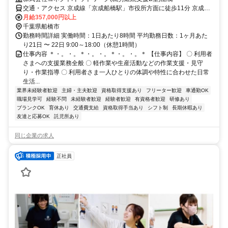
交通・アクセス 京成線「京成船橋駅」市役所方面に徒歩11分 京成バ
ス・臨港線「湊町2丁目」徒歩3分 ★船橋市役所近くです
月給357,000円以上
千葉県船橋市
勤務時間詳細 実働時間：1日あたり8時間 平均勤務日数：1ヶ月あた
り21日 〜 22日 9:00～18:00（休憩1時間）
仕事内容 ＊・。・。＊・。・。＊・。・。＊ 【仕事内容】 〇 利用者
さまへの支援業務全般 〇 軽作業や生産活動などの作業支援・見守
り・作業指導 〇 利用者さま一人ひとりの体調や特性に合わせた日常
生活...
業界未経験者歓迎
主婦・主夫歓迎
資格取得支援あり
フリーター歓迎
車通勤OK
職場見学可
経験不問
未経験者歓迎
経験者歓迎
有資格者歓迎
研修あり
ブランクOK
育休あり
交通費支給
資格取得手当あり
シフト制
長期休暇あり
友達と応募OK
託児所あり
同じ企業の求人
正社員