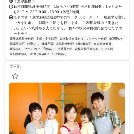
千葉県船橋市
勤務時間詳細 実働時間：1日あたり8時間 平均勤務日数：1ヶ月あた
り21日 〜 22日 9:00～18:00（休憩1時間）
仕事内容 ＊就労継続支援B型でのワークサポーター＊ 一般就労が難し
い方を対象に、就職の手助けを行います。 ご利用者様の『働きた
い』という気持ちを支えながら、 個々の状況や目標に合わせたサポ
ートを＊ ...
業界未経験者歓迎
主婦・主夫歓迎
資格取得支援あり
フリーター歓迎
車通勤OK
職場見学可
転勤なし
経験不問
未経験者歓迎
経験者歓迎
有資格者歓迎
研修あり
ブランクOK
育休あり
交通費支給
資格取得手当あり
シフト制
長期休暇あり
友達と応募OK
託児所あり
正社員