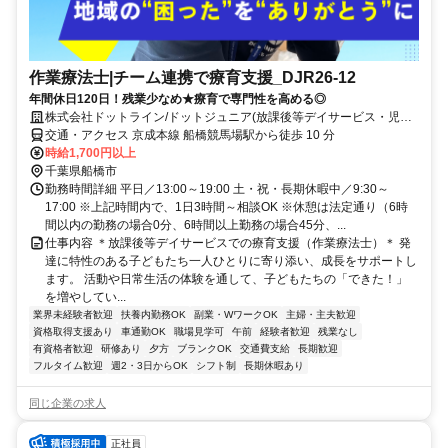
作業療法士|チーム連携で療育支援_DJR26-12
年間休日120日！残業少なめ★療育で専門性を高める◎
株式会社ドットライン/ドットジュニア(放課後等デイサービス・児童
発達支援) 船橋浜町教室
交通・アクセス 京成本線 船橋競馬場駅から徒歩 10 分
時給1,700円以上
千葉県船橋市
勤務時間詳細 平日／13:00～19:00 土・祝・長期休暇中／9:30～
17:00 ※上記時間内で、1日3時間～相談OK ※休憩は法定通り（6時
間以内の勤務の場合0分、6時間以上勤務の場合45分、...
仕事内容 ＊放課後等デイサービスでの療育支援（作業療法士）＊ 発
達に特性のある子どもたち一人ひとりに寄り添い、成長をサポートし
ます。 活動や日常生活の体験を通して、子どもたちの「できた！」
を増やしてい...
業界未経験者歓迎
扶養内勤務OK
副業・WワークOK
主婦・主夫歓迎
資格取得支援あり
車通勤OK
職場見学可
午前
経験者歓迎
残業なし
有資格者歓迎
研修あり
夕方
ブランクOK
交通費支給
長期歓迎
フルタイム歓迎
週2・3日からOK
シフト制
長期休暇あり
同じ企業の求人
正社員