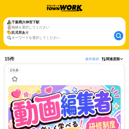
千葉県
大神宮下駅
職種を選択してください
託児所あり
キーワードを選択してください
15件
条件保存
関連度順
正社員