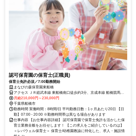
認可保育園の保育士(正職員)
保育士免許必須／7:00勤務開始
まなびの森保育園東船橋
アクセス ＪＲ総武本線 東船橋南口徒歩約3分、京成本線 船橋競馬場
北口徒歩約15分、京成本線 大神宮下徒歩約16分
月給210,000円～230,000円
千葉県船橋市
勤務時間 実働時間：8時間/日 平均勤務日数：1ヶ月あたり20日 【日
勤】07:00 - 20:00 ※勤務時間帯は異なる場合があります
仕事内容 【お仕事内容詳細】 認可保育園で保育士免許を活かした保
育士業務全般をお任せします！ 【この求人をご紹介しているのは】
＜レバウェル保育士＞ 保育士/幼稚園教諭に特化した、求人・施設情