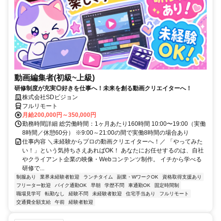
動画編集者(初級~上級)
研修制度が充実◎好きを仕事へ！未来を創る動画クリエイターへ！
株式会社SDビジョン
フルリモート
月給200,000円～350,000円
勤務時間詳細 総労働時間：1ヶ月あたり160時間 10:00〜19:00（実働
8時間／休憩60分） ※9:00～21:00の間で実働8時間の場合あり
仕事内容 ＼未経験からプロの動画クリエイターへ！／ 「やってみた
い！」という気持ちさえあればOK！ あなたにお任せするのは、自社
やクライアント企業の映像・Webコンテンツ制作。 イチから学べる
研修で...
制服あり
業界未経験者歓迎
ランチタイム
副業・WワークOK
資格取得支援あり
フリーター歓迎
バイク通勤OK
早朝
学歴不問
車通勤OK
固定時間制
職場見学可
転勤なし
経験不問
未経験者歓迎
住宅手当あり
フルリモート
交通費全額支給
午前
経験者歓迎