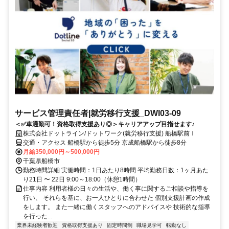
サービス管理責任者|就労移行支援_DWI03-09
＜✅車通勤可！資格取得支援あり◎＞キャリアアップ目指せます♪
株式会社ドットライン/ドットワーク(就労移行支援) 船橋駅前Ⅰ
交通・アクセス 船橋駅から徒歩5分 京成船橋駅から徒歩8分
月給350,000円～500,000円
千葉県船橋市
勤務時間詳細 実働時間：1日あたり8時間 平均勤務日数：1ヶ月あた
り21日 〜 22日 9:00～18:00（休憩1時間）
仕事内容 利用者様の日々の生活や、働く事に関するご相談や指導を
行い、 それらを基に、お一人ひとりに合わせた 個別支援計画の作成
をします。 また一緒に働くスタッフへのアドバイスや 技術的な指導
を行った...
業界未経験者歓迎
資格取得支援あり
固定時間制
職場見学可
転勤なし