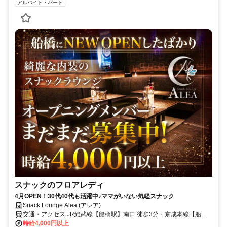
アルバイト・パート
スナックのフロアレディ
4月OPEN！30代40代も活躍中♪ママがいない気軽スナック
Snack Lounge Alea (アレア)
交通・アクセス JR総武線【船橋駅】南口 徒歩3分・京成本線【船橋
駅】東口 徒歩3分
時給4,000円以上