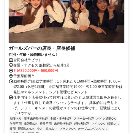
ガールズバーの店長・店長候補
性別・年齢・経験問いません！
合同会社ラビット
交通・アクセス 船橋駅から徒歩3分
月給350,000円～500,000円
千葉県船橋市
勤務時間詳細 総労働時間：1ヶ月あたり160時間 ●勤務時間 18:00～
翌2:00（休憩1時間） ※店舗営業時間19:00～翌1:00 ※営業時間外は
発注やマネジメント、シフト管理など ●シフト...
仕事内容 ✨店長候補って何すれば良いの？ 店舗運営全般をお任せし
ます！仕事を通して経営ノウハウも学べます。 具体的には売り上
げ、シフト、キャストの管理がメインのお仕事です。 経験値により
けりですが、...
制服あり
業界未経験者歓迎
主婦・主夫歓迎
フリーター歓迎
バイク通勤OK
学歴不問
車通勤OK
経験不問
未経験者歓迎
経験者歓迎
ネイルOK
残業なし
夜間
即日払いOK
夕方
賞与あり
ブランクOK
オープニングスタッフ