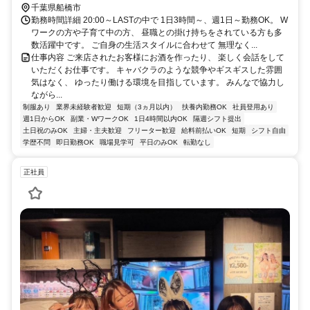
千葉県船橋市
勤務時間詳細 20:00～LASTの中で 1日3時間～、週1日～勤務OK。 W
ワークの方や子育て中の方、 昼職との掛け持ちをされている方も多
数活躍中です。 ご自身の生活スタイルに合わせて 無理なく...
仕事内容 ご来店されたお客様にお酒を作ったり、 楽しく会話をして
いただくお仕事です。 キャバクラのような競争やギスギスした雰囲
気はなく、 ゆったり働ける環境を目指しています。 みんなで協力し
ながら...
制服あり
業界未経験者歓迎
短期（3ヵ月以内）
扶養内勤務OK
社員登用あり
週1日からOK
副業・WワークOK
1日4時間以内OK
隔週シフト提出
土日祝のみOK
主婦・主夫歓迎
フリーター歓迎
給料前払いOK
短期
シフト自由
学歴不問
即日勤務OK
職場見学可
平日のみOK
転勤なし
正社員