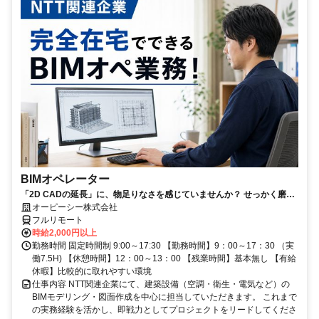
BIMオペレーター
「2D CADの延長」に、物足りなさを感じていませんか？ せっかく磨い
たそのRevitスキル、NTTグループの安定環境で「主役」として活かしま
オーピーシー株式会社
しょう！
フルリモート
時給2,000円以上
勤務時間 固定時間制 9:00～17:30 【勤務時間】9：00～17：30 （実
働7.5H) 【休憩時間】12：00～13：00 【残業時間】基本無し 【有給
休暇】比較的に取れやすい環境
仕事内容 NTT関連企業にて、建築設備（空調・衛生・電気など）の
BIMモデリング・図面作成を中心に担当していただきます。 これまで
の実務経験を活かし、即戦力としてプロジェクトをリードしてくださ