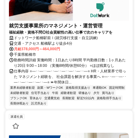
就労支援事業所のマネジメント・運営管理
福祉経験・資格不問◎社会貢献性の高い仕事で次のキャリアを
ドットワーク船橋駅前Ⅰ(就労移行支援・自立訓練)
交通・アクセス 船橋駅より徒歩4分
月給378,000円～464,000円
千葉県船橋市
勤務時間詳細 実働時間：1日あたり8時間 平均勤務日数：1ヶ月あた
り20日 9:00～18:00 （実働8時間/休憩60分） ⭐ほぼ残業なし
仕事内容 ⭐―･･―･･―･･―･･―･･―･･―･･―⭐ HR・人材業界で培っ
た マネジメント経験を、 社会課題を解決する事業へ ⭐―･･―･･―･･
―･･―･･―･･―･･―⭐ ⏩年間休日...
業界未経験者歓迎
副業・WワークOK
資格取得支援あり
車通勤OK
固定時間制
未経験者歓迎
住宅手当あり
午前
経験者歓迎
研修あり
夕方
賞与あり
ブランクOK
育休あり
交通費支給
長期歓迎
駅近5分以内
資格取得手当あり
長期休暇あり
託児所あり
派遣社員