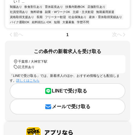
い！ ...
制服あり
飲食割引あり
育休延長あり
扶養内勤務OK
店舗割引あり
社員登用あり
無料研修
副業・WワークOK
主婦・主夫歓迎
無期雇用派遣
資格取得支援あり
長期
フリーター歓迎
社会保険あり
産休・育休取得実績あり
バイク通勤OK
給料前払いOK
短期
大量募集
学歴不問
前へ
次へ
1
この条件の新着求人を受け取る
千葉県 / 大神宮下駅
託児所あり
「LINEで受け取る」では、新着求人のほか、おすすめ情報なども配信しま
す。
詳しくはこちら
LINEで受け取る
メールで受け取る