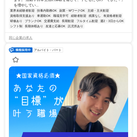
を増やしてい...
業界未経験者歓迎
扶養内勤務OK
副業・WワークOK
主婦・主夫歓迎
資格取得支援あり
車通勤OK
職場見学可
経験者歓迎
残業なし
有資格者歓迎
研修あり
ブランクOK
交通費支給
長期歓迎
フルタイム歓迎
週2・3日からOK
シフト制
長期休暇あり
友達と応募OK
託児所あり
同じ企業の求人
アルバイト・パート