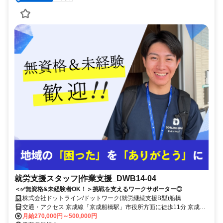
就労支援スタッフ|作業支援_DWB14-04
＜✅無資格&未経験者OK！＞挑戦を支えるワークサポーター◎
株式会社ドットライン/ドットワーク(就労継続支援B型)船橋
交通・アクセス 京成線「京成船橋駅」市役所方面に徒歩11分 京成バ
ス・臨港線「湊町2丁目」徒歩3分 ★船橋市役所近くです
月給270,000円～500,000円