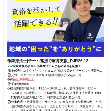
作業療法士|チーム連携で療育支援_DJR26-12
＜✅国家資格必須◎＞作業療法士★どもの成長を応援！
株式会社コネクト/ドットジュニア(放課後等デイサービス・児童発達
支援) 船橋浜町教室
交通・アクセス 京成本線 船橋競馬場駅から徒歩10分
時給1,700円以上
千葉県船橋市
勤務時間詳細 平日／13:00～19:00 土・祝・長期休暇中／9:30～
17:00 ※上記時間内で、1日3時間～相談OK ※休憩は法定通り（6時
間以内の勤務の場合0分、6時間以上勤務の場合45分、...
仕事内容 ＊放課後等デイサービスでの療育支援（作業療法士）＊ 発
達に特性のある子どもたち一人ひとりに寄り添い、成長をサポートし
ます。 活動や日常生活の体験を通して、子どもたちの「できた！」