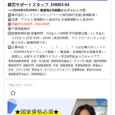
就労サポートスタッフ_DWI03-04
＜✅2026年4月OPEN＞無資格&未経験からチャレンジ◎
株式会社ドットライン/ドットワーク(就労移行支援) 船橋駅前Ⅰ
交通・アクセス 船橋駅から徒歩5分 京成船橋駅から徒歩8分
月給270,000円～500,000円
千葉県船橋市
勤務時間詳細 実働時間：1日あたり8時間 平均勤務日数：1ヶ月あた
り21日 〜 22日 9:00～18:00（休憩1時間） ライフワークバランスが
取りやすい勤務時間です♪
仕事内容 ＊・。・。＊・。・。＊・。・。＊ ☆お仕事のポイント☆
✅2026年4月オープニング募集！ ✅無資格・未経験OK＆研修充実♪ ✅
残業なし＆駅チカで通勤ラクラク ✅年2回昇給あり◎キャリアア...
業界未経験者歓迎
主婦・主夫歓迎
資格取得支援あり
フリーター歓迎
固定時間制
職場見学可
経験不問
未経験者歓迎
午前
経験者歓迎
有資格者歓迎
研修あり
夕方
ブランクOK
育休あり
オープニングスタッフ
交通費支給
駅近5分以内
資格取得手当あり
長期休暇あり
アルバイト・パート