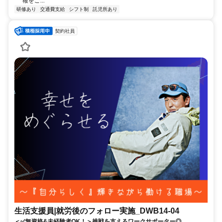
報をご...
研修あり
交通費支給
シフト制
託児所あり
契約社員
生活支援員|就労後のフォロー実施_DWB14-04
＜✅無資格&未経験者OK！＞挑戦を支えるワークサポーター◎