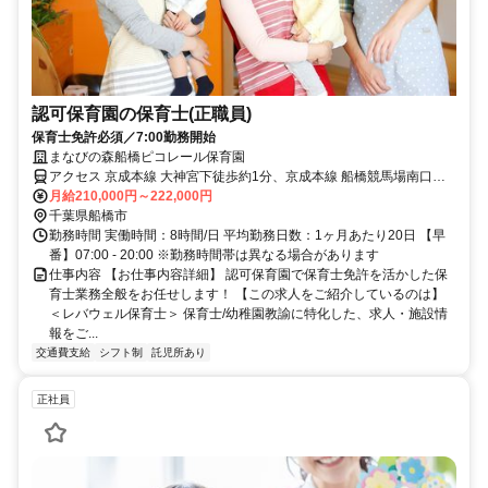
認可保育園の保育士(正職員)
保育士免許必須／7:00勤務開始
まなびの森船橋ピコレール保育園
アクセス 京成本線 大神宮下徒歩約1分、京成本線 船橋競馬場南口徒
歩約11分、京成本線 京成船橋東口徒歩約13分
月給210,000円～222,000円
千葉県船橋市
勤務時間 実働時間：8時間/日 平均勤務日数：1ヶ月あたり20日 【早
番】07:00 - 20:00 ※勤務時間帯は異なる場合があります
仕事内容 【お仕事内容詳細】 認可保育園で保育士免許を活かした保
育士業務全般をお任せします！ 【この求人をご紹介しているのは】
＜レバウェル保育士＞ 保育士/幼稚園教諭に特化した、求人・施設情
報をご...
交通費支給
シフト制
託児所あり
正社員