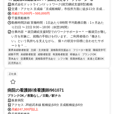
株式会社ドットライン/ドットワーク(就労継続支援B型)船橋
交通・アクセス 京成線「京成船橋駅」市役所方面に徒歩11分 京成バ
ス・臨港線「湊町2丁目」徒歩3分 ★船橋市役所近くです
月給270,000円～500,000円
千葉県船橋市
勤務時間詳細 実働時間：1日あたり8時間 平均勤務日数：1ヶ月あた
り21日 〜 22日 9:00～18:00（休憩1時間）
仕事内容 ＊就労継続支援B型でのワークサポーター＊ 一般就労が難し
い方を対象に、就職の手助けを行います。 ご利用者様の『働きた
い』という気持ちを支えながら、 個々の状況や目標に合わせたサポ
ートを＊ ...
業界未経験者歓迎
主婦・主夫歓迎
資格取得支援あり
フリーター歓迎
職場見学可
経験不問
未経験者歓迎
経験者歓迎
有資格者歓迎
研修あり
ブランクOK
育休あり
交通費支給
資格取得手当あり
シフト制
長期休暇あり
友達と応募OK
託児所あり
正社員
病院の看護師/准看護師/961071
ブランクOK／夜勤なし／日勤／駅チカ
板倉病院
アクセス: JR総武本線 船橋徒歩8分 京成船橋徒歩6分
月給247,300円以上
千葉県船橋市