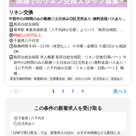
リネン交換
午前中の2時間のみの勤務◇土日休み◎託児所あり♪無料送迎バスあり！
【八千代市・病院・八千代緑が丘駅・リネン交換・日勤パート】
島田台総合病院
最寄駅 東葉高速鉄道「八千代緑が丘駅」よりバス「島田台病院」下
車徒歩2分
時給1,140円以上
千葉県八千代市
勤務時間 9:00～11:00（休憩なし） ※月曜～金曜日 ※週2日から相談
OK
島田台総合病院 求人概要 島田台総合病院：リネン交換/日勤パート 午
前中の2時間のみの勤務◇土日休み◎託児所あり♪無料送迎バスあり！
【八千代市・病院・八千代緑が丘駅・リネン交換・日勤パート】 職
種 ...
変形労働時間制
車通勤OK
交通費支給
週2・3日からOK
託児所あり
送迎あり
前へ
次へ
1
2
3
4
この条件の新着求人を受け取る
千葉県 / 八千代市
託児所あり
「LINEで受け取る」では、新着求人のほか、おすすめ情報なども配信しま