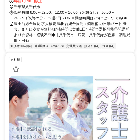
車徒歩2分
時給1,140円以上
千葉県八千代市
勤務時間 8:00～12:00、12:00～16:00（休憩なし） 16:00～
20:25（休憩25分） ※週3日～OK ※勤務時間はいずれか1つでもOK
島田台総合病院 求人概要 島田台総合病院：調理補助/日勤パート 昼
食、または夕食が無料♪勤務時間は実働1日4時間で選択可能◎託児所
あり☆資格・経験不問◆【八千代市・病院・八千代緑が丘駅・調理補
助・日勤...
変形労働時間制
車通勤OK
経験不問
交通費支給
託児所あり
送迎あり
正社員