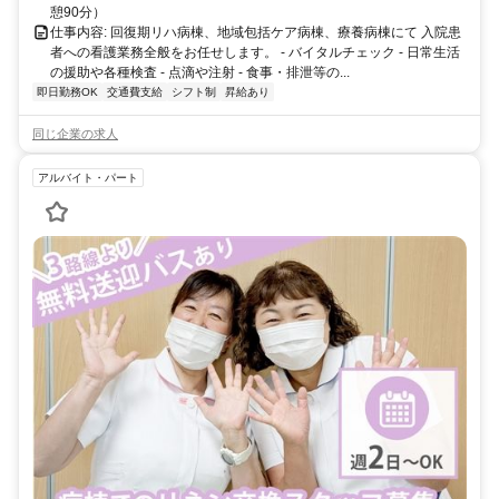
憩90分）
仕事内容: 回復期リハ病棟、地域包括ケア病棟、療養病棟にて 入院患
者への看護業務全般をお任せします。 - バイタルチェック - 日常生活
の援助や各種検査 - 点滴や注射 - 食事・排泄等の...
即日勤務OK
交通費支給
シフト制
昇給あり
同じ企業の求人
アルバイト・パート