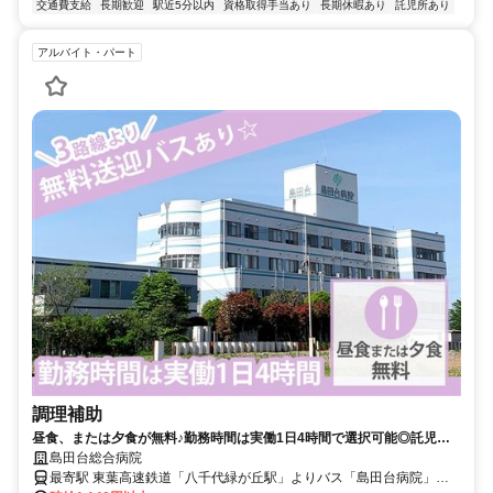
交通費支給
長期歓迎
駅近5分以内
資格取得手当あり
長期休暇あり
託児所あり
アルバイト・パート
調理補助
昼食、または夕食が無料♪勤務時間は実働1日4時間で選択可能◎託児所
あり☆資格・経験不問◆【八千代市・病院・八千代緑が丘駅・調理補
島田台総合病院
助・日勤パート】
最寄駅 東葉高速鉄道「八千代緑が丘駅」よりバス「島田台病院」下