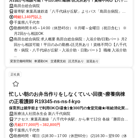
月2回から相談可能！平日のみの勤務♪託児所あり！資格不問◎【八千代
市・病院・八千代緑が丘駅・入浴介助・日勤パート】
島田台総合病院
最寄駅 東葉高速鉄道「八千代緑が丘駅」よりバス「島田台病院」下
車徒歩2分
時給1,140円以上
千葉県八千代市
勤務時間 8:45～14:00（休憩45分） ※月曜～金曜日（祝日含む） ※
月2回から相談OK
島田台総合病院 求人概要 島田台総合病院：入浴介助/日勤パート 月2
回から相談可能！平日のみの勤務♪託児所あり！資格不問◎【八千代
市・病院・八千代緑が丘駅・入浴介助・日勤パート】 職種 入浴介助
...
変形労働時間制
車通勤OK
交通費支給
託児所あり
送迎あり
正社員
忙しい朝のお弁当作りをしなくていい回復~療養病棟
の正看護師 R19345-ns-ns-f-kyo
保育所は就学前まで利用OK◎/昼食1食300円の食堂完備★/有給消化実績
91.3％！/退職金制度あり
医療法人社団永生会 新八千代病院
アクセス: 東葉高速線「八千代中央駅」から車で12分 各線「勝田台
駅」南口または東葉高速線「八千代中央駅」から東洋バス「米本団地
月給277,000円～382,800円
入口」下車
千葉県八千代市
勤務時間・曜日: (1)8:30～17:00（休憩60分） (2)16:30～翌9:00（休