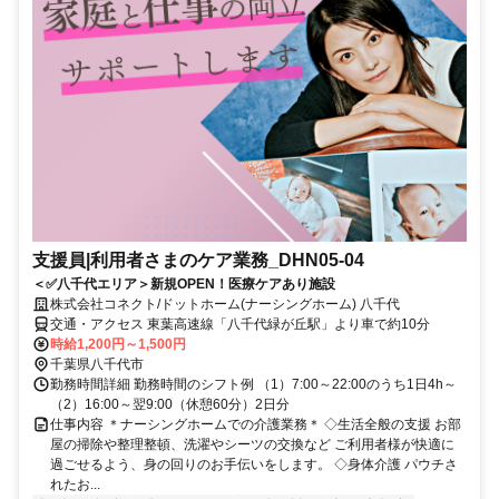
支援員|利用者さまのケア業務_DHN05-04
＜✅八千代エリア＞新規OPEN！医療ケアあり施設
株式会社コネクト/ドットホーム(ナーシングホーム) 八千代
交通・アクセス 東葉高速線「八千代緑が丘駅」より車で約10分
時給1,200円～1,500円
千葉県八千代市
勤務時間詳細 勤務時間のシフト例 （1）7:00～22:00のうち1日4h～
（2）16:00～翌9:00（休憩60分）2日分
仕事内容 ＊ナーシングホームでの介護業務＊ ◇生活全般の支援 お部
屋の掃除や整理整頓、洗濯やシーツの交換など ご利用者様が快適に
過ごせるよう、身の回りのお手伝いをします。 ◇身体介護 パウチさ
れたお...