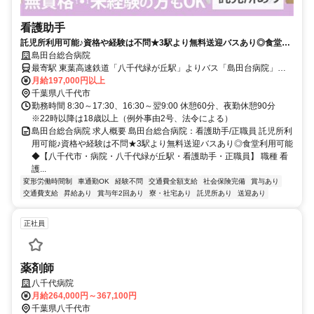
看護助手
託児所利用可能♪資格や経験は不問★3駅より無料送迎バスあり◎食堂利
用可能◆【八千代市・病院・八千代緑が丘駅・看護助手・正職員】
島田台総合病院
最寄駅 東葉高速鉄道「八千代緑が丘駅」よりバス「島田台病院」下
車徒歩2分
月給197,000円以上
千葉県八千代市
勤務時間 8:30～17:30、16:30～翌9:00 休憩60分、夜勤休憩90分
※22時以降は18歳以上（例外事由2号、法令による）
島田台総合病院 求人概要 島田台総合病院：看護助手/正職員 託児所利
用可能♪資格や経験は不問★3駅より無料送迎バスあり◎食堂利用可能
◆【八千代市・病院・八千代緑が丘駅・看護助手・正職員】 職種 看
護...
変形労働時間制
車通勤OK
経験不問
交通費全額支給
社会保険完備
賞与あり
交通費支給
昇給あり
賞与年2回あり
寮・社宅あり
託児所あり
送迎あり
正社員
薬剤師
八千代病院
月給264,000円～367,100円
千葉県八千代市