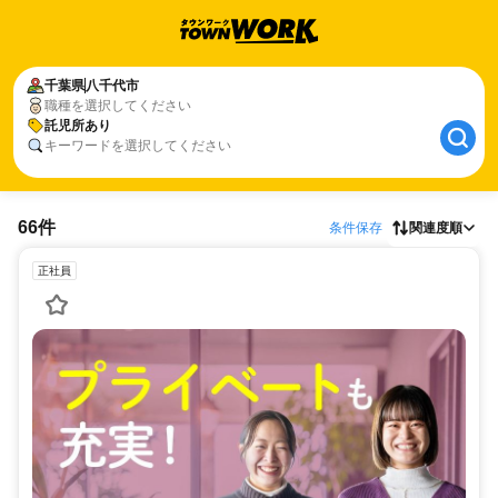
千葉県
八千代市
職種を選択してください
託児所あり
キーワードを選択してください
66件
条件保存
関連度順
正社員