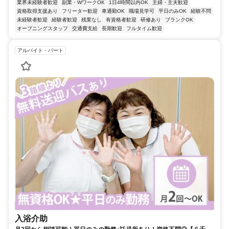
業界未経験者歓迎
副業・WワークOK
1日4時間以内OK
主婦・主夫歓迎
資格取得支援あり
フリーター歓迎
車通勤OK
職場見学可
平日のみOK
経験不問
未経験者歓迎
経験者歓迎
残業なし
有資格者歓迎
研修あり
ブランクOK
オープニングスタッフ
交通費支給
長期歓迎
フルタイム歓迎
アルバイト・パート
入浴介助