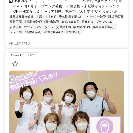
仕事内容 ＊・。・。＊・。・。＊・。・。＊ ☆お仕事のポイント☆
✅2026年6月オープニング募集！ ✅無資格・未経験からチャレンジ
OK ✅残業なし＆キャリア制度も充実◎ ✅人を支える“やりがい”あ...
業界未経験者歓迎
主婦・主夫歓迎
資格取得支援あり
フリーター歓迎
職場見学可
経験不問
未経験者歓迎
経験者歓迎
有資格者歓迎
研修あり
ブランクOK
育休あり
オープニングスタッフ
交通費支給
駅近5分以内
資格取得手当あり
シフト制
長期休暇あり
友達と応募OK
託児所あり
同じ企業の求人
アルバイト・パート