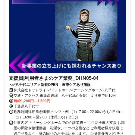
支援員|利用者さまのケア業務_DHN05-04
＜✅八千代エリア＞新規OPEN！医療ケアあり施設
株式会社ドットライン/ドットホーム(ナーシングホーム) 八千代
交通・アクセス 東葉高速線「八千代緑が丘駅」より車で約10分
時給1,200円～1,500円
千葉県八千代市
勤務時間詳細 勤務時間のシフト例 （1）7:00～22:00のうち1日4h～
（2）16:00～翌9:00（休憩60分）2日分
仕事内容 ＊ナーシングホームでの介護業務＊ ◇生活全般の支援 お部
屋の掃除や整理整頓、洗濯やシーツの交換など ご利用者様が快適に
過ごせるよう、身の回りのお手伝いをします。 ◇身体介護 パウチさ