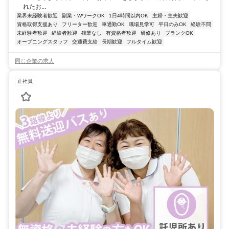
れたお...
業界未経験者歓迎
副業・WワークOK
1日4時間以内OK
主婦・主夫歓迎
資格取得支援あり
フリーター歓迎
車通勤OK
職場見学可
平日のみOK
経験不問
未経験者歓迎
経験者歓迎
残業なし
有資格者歓迎
研修あり
ブランクOK
オープニングスタッフ
交通費支給
長期歓迎
フルタイム歓迎
同じ企業の求人
正社員