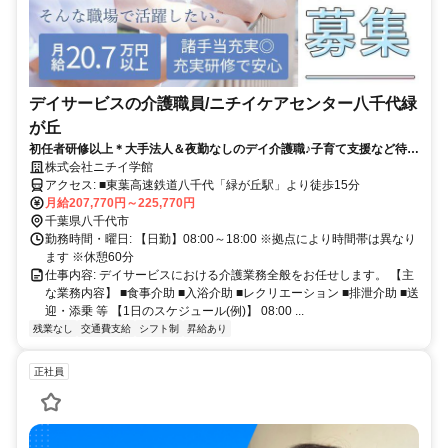
デイサービスの介護職員/ニチイケアセンター八千代緑
が丘
初任者研修以上＊大手法人＆夜勤なしのデイ介護職♪子育て支援など待遇
充実＊資格取得支援制度＆研修制度でスキルアップも目指せます◎
株式会社ニチイ学館
アクセス: ■東葉高速鉄道八千代「緑が丘駅」より徒歩15分
月給207,770円～225,770円
千葉県八千代市
勤務時間・曜日: 【日勤】08:00～18:00 ※拠点により時間帯は異なり
ます ※休憩60分
仕事内容: デイサービスにおける介護業務全般をお任せします。 【主
な業務内容】 ■食事介助 ■入浴介助 ■レクリエーション ■排泄介助 ■送
迎・添乗 等 【1日のスケジュール(例)】 08:00 ...
残業なし
交通費支給
シフト制
昇給あり
正社員