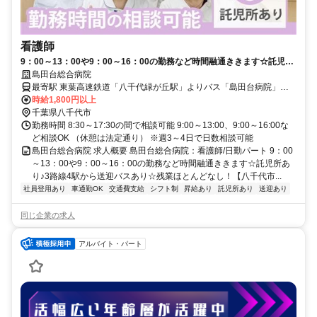
看護師
9：00～13：00や9：00～16：00の勤務など時間融通ききます☆託児所
あり♪3路線4駅から送迎バスあり☆残業ほとんどなし！【八千代市・病
島田台総合病院
院・八千代緑が丘駅・看護師・日勤パート】
最寄駅 東葉高速鉄道「八千代緑が丘駅」よりバス「島田台病院」下
車徒歩2分
時給1,800円以上
千葉県八千代市
勤務時間 8:30～17:30の間で相談可能 9:00～13:00、9:00～16:00な
ど相談OK （休憩は法定通り） ※週3～4日で日数相談可能
島田台総合病院 求人概要 島田台総合病院：看護師/日勤パート 9：00
～13：00や9：00～16：00の勤務など時間融通ききます☆託児所あ
り♪3路線4駅から送迎バスあり☆残業ほとんどなし！【八千代市...
社員登用あり
車通勤OK
交通費支給
シフト制
昇給あり
託児所あり
送迎あり
同じ企業の求人
アルバイト・パート