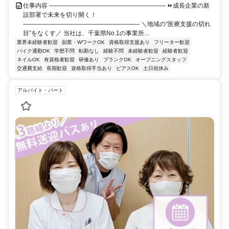
仕事内容 ――――――――――――――――――― ⏩成長企業の新
設部署で未来を切り開く！
――――――――――――――――――― ＼地域の“医療支援の切れ
目”をなくす／ 当社は、千葉県No.1の事業所...
業界未経験者歓迎
副業・WワークOK
資格取得支援あり
フリーター歓迎
バイク通勤OK
学歴不問
転勤なし
経験不問
未経験者歓迎
経験者歓迎
ネイルOK
有資格者歓迎
研修あり
ブランクOK
オープニングスタッフ
交通費支給
長期歓迎
資格取得手当あり
ピアスOK
土日祝休み
アルバイト・パート