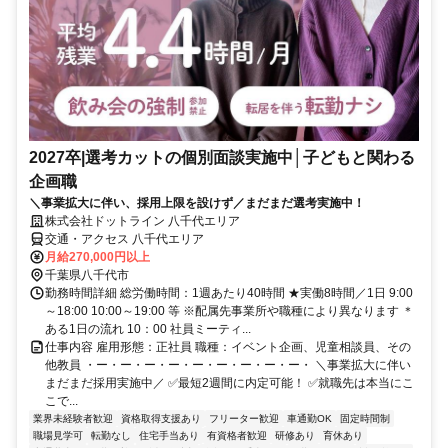
2027卒|選考カットの個別面談実施中│子どもと関わる
企画職
＼事業拡大に伴い、採用上限を設けず／まだまだ選考実施中！
株式会社ドットライン 八千代エリア
交通・アクセス 八千代エリア
月給270,000円以上
千葉県八千代市
勤務時間詳細 総労働時間：1週あたり40時間 ★実働8時間／1日 9:00
～18:00 10:00～19:00 等 ※配属先事業所や職種により異なります ＊
ある1日の流れ 10：00 社員ミーティ...
仕事内容 雇用形態：正社員 職種：イベント企画、児童相談員、その
他教員 ・ー・ー・ー・ー・ー・ー・ー・ー・ー・ ＼事業拡大に伴い
まだまだ採用実施中／ ✅最短2週間に内定可能！ ✅就職先は本当にこ
こで...
業界未経験者歓迎
資格取得支援あり
フリーター歓迎
車通勤OK
固定時間制
職場見学可
転勤なし
住宅手当あり
有資格者歓迎
研修あり
育休あり