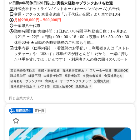
✅日勤×年間休日120日以上♪実務未経験やブランクありも歓迎
株式会社ドットライン/ドットホーム(ナーシングホーム) 八千代
交通・アクセス 東葉高速線「八千代緑が丘駅」より車で約10分
月給298,000円～500,000円
千葉県八千代市
勤務時間詳細 実働時間：1日あたり8時間 平均勤務日数：1ヶ月あた
り21日 〜 22日 ＜日勤＞09：00～18：00 ＜夜勤＞16：30～09：30
休憩60分 ★日勤のみ時短勤務のご相談も可能...
仕事内容 《仕事内容》 ・看護師のお手伝い ∟利用者さんは『ストレ
ッチャー』や 『車いす』移動の方がほとんど！ だから、一緒に押し
たり手を貸してほしいんです！ ・利用者さんの身の回りのサポート
...
業界未経験者歓迎
主婦・主夫歓迎
資格取得支援あり
フリーター歓迎
車通勤OK
職場見学可
経験不問
未経験者歓迎
経験者歓迎
有資格者歓迎
食費補助あり
研修あり
ブランクOK
育休あり
オープニングスタッフ
交通費支給
資格取得手当あり
シフト制
友達と応募OK
託児所あり
同じ企業の求人
正社員