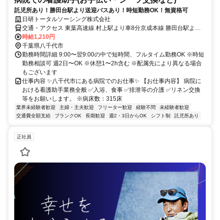
託児所あり！勝田台駅より送迎バスあり！時短勤務OK！無資格可
日研トータルソーシング株式会社
交通・アクセス 東葉高速線 村上駅より車8分京成本線 勝田台駅より
車10分※車通勤OK(駐車場代：1回100円)※勝田台駅より病院送迎バ
時給1,210円
スあり(日祝なし)
千葉県八千代市
勤務時間詳細 9:00〜翌9:00の中で短時間、フルタイム勤務OK ※時短
勤務相談可 週2日〜OK ※休憩1〜2h含む ※配属先により異なる場合
もございます
仕事内容 ✨八千代市にある病院でのお仕事✨ 【お仕事内容】 病院に
おける看護助手業務全般 ✅入浴、食事 ✅排泄等の介護 ✅リネン交換
等をお願いします。 ※病床数：315床
業界未経験者歓迎
主婦・主夫歓迎
フリーター歓迎
経験不問
未経験者歓迎
交通費全額支給
ブランクOK
長期歓迎
週2・3日からOK
シフト制
託児所あり
正社員