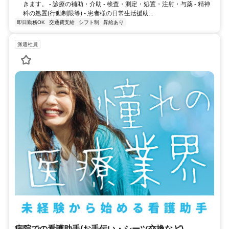
きます。 - 診療の補助・介助 - 検査・測定・処置・注射・与薬 - 精神
科の処置(行動制限等) - 患者様の日常生活援助...
即日勤務OK
交通費支給
シフト制
昇給あり
派遣社員
病院での看護助手(お手伝い・シーツ交換など)