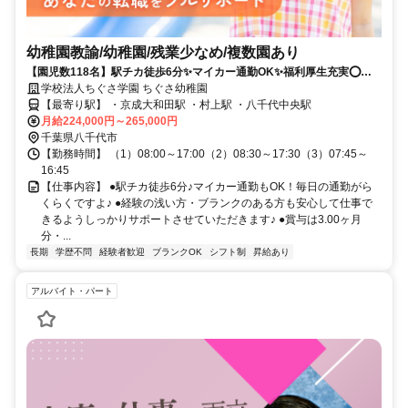
幼稚園教諭/幼稚園/残業少なめ/複数園あり
【園児数118名】駅チカ徒歩6分✨マイカー通勤OK✨福利厚生充実⭕経
歴不問⭐働きやすい環境で保育に専念できます❗️
学校法人ちぐさ学園 ちぐさ幼稚園
【最寄り駅】 ・京成大和田駅 ・村上駅 ・八千代中央駅
月給224,000円～265,000円
千葉県八千代市
【勤務時間】 （1）08:00～17:00（2）08:30～17:30（3）07:45～
16:45
【仕事内容】 ●駅チカ徒歩6分♪マイカー通勤もOK！毎日の通勤がら
くらくですよ♪ ●経験の浅い方・ブランクのある方も安心して仕事で
きるようしっかりサポートさせていただきます♪ ●賞与は3.00ヶ月
分・...
長期
学歴不問
経験者歓迎
ブランクOK
シフト制
昇給あり
アルバイト・パート