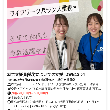
就労支援員|就労についての支援_DWB13-04
＜✅2026年6月OPEN★＞未経験OK！就労支援員◎
株式会社ドットライン/ドットワーク(就労継続支援B型)勝田台駅前
交通・アクセス 京成本線 勝田台駅から徒歩で2分 東葉高速線 東葉勝
田台駅から徒歩で2分 東葉高速線 村上駅から徒歩で22分
月給270,000円～500,000円
千葉県八千代市
勤務時間詳細 実働時間：1日あたり8時間 平均勤務日数：1ヶ月あた
り21日 〜 22日 9:00～18:00（休憩1時間）