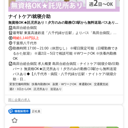
ナイトケア/就寝介助
無資格OK★託児所あり！夕方のみの勤務◎3駅から無料送迎バスあり
◆【八千代市・病院・八千代緑が丘駅・ナイトケア/就寝介助・日勤パー
島田台総合病院
ト】
最寄駅 東葉高速鉄道「八千代緑が丘駅」よりバス「島田台病院」下
車徒歩2分
時給1,140円以上
千葉県八千代市
勤務時間 17:00～21:00（休憩なし） ※曜日限定可能（日曜勤務でき
るかた歓迎） ※週2日～5日で相談可能 ※WワークOK ※扶養内勤務
OK
島田台総合病院 求人概要 島田台総合病院：ナイトケア/就寝介助/日勤
パート 無資格OK★託児所あり！夕方のみの勤務◎3駅から無料送迎
バスあり◆【八千代市・病院・八千代緑が丘駅・ナイトケア/就寝介
助・日...
変形労働時間制
扶養内勤務OK
副業・WワークOK
車通勤OK
交通費支給
週2・3日からOK
託児所あり
送迎あり
同じ企業の求人
正社員