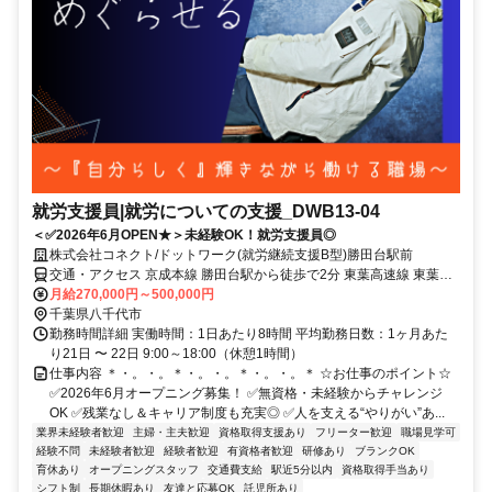
就労支援員|就労についての支援_DWB13-04
＜✅2026年6月OPEN★＞未経験OK！就労支援員◎
株式会社コネクト/ドットワーク(就労継続支援B型)勝田台駅前
交通・アクセス 京成本線 勝田台駅から徒歩で2分 東葉高速線 東葉勝
田台駅から徒歩で2分 東葉高速線 村上駅から徒歩で22分
月給270,000円～500,000円
千葉県八千代市
勤務時間詳細 実働時間：1日あたり8時間 平均勤務日数：1ヶ月あた
り21日 〜 22日 9:00～18:00（休憩1時間）
仕事内容 ＊・。・。＊・。・。＊・。・。＊ ☆お仕事のポイント☆
✅2026年6月オープニング募集！ ✅無資格・未経験からチャレンジ
OK ✅残業なし＆キャリア制度も充実◎ ✅人を支える“やりがい”あ...
業界未経験者歓迎
主婦・主夫歓迎
資格取得支援あり
フリーター歓迎
職場見学可
経験不問
未経験者歓迎
経験者歓迎
有資格者歓迎
研修あり
ブランクOK
育休あり
オープニングスタッフ
交通費支給
駅近5分以内
資格取得手当あり
シフト制
長期休暇あり
友達と応募OK
託児所あり