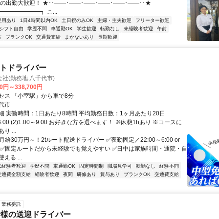
の出勤大歓迎！ ★･･――･――･――･――･――･――･･★
━━━━━━┓ こ...
登用あり
1日4時間以内OK
土日祝のみOK
主婦・主夫歓迎
フリーター歓迎
シフト自由
学歴不問
車通勤OK
学生歓迎
転勤なし
未経験者歓迎
午前
方
ブランクOK
交通費支給
まかないあり
長期歓迎
ートドライバー
社(勤務地:八千代市)
00円～338,700円
セス 「小室駅」から車で8分
代市
細 実働時間：1日あたり8時間 平均勤務日数：1ヶ月あたり20日
0～6:00 (2)1:00～9:00 お好きな方を選べます！ ※休憩1hあり ※コースに
 ...
月給30万円～！2tルート配送ドライバー ✅夜勤固定／22:00～6:00 or
:00 ✅固定ルートだから未経験でも覚えやすい ✅日中は家族時間・通院・自
る ...
未経験者歓迎
学歴不問
車通勤OK
固定時間制
職場見学可
転勤なし
経験不問
交通費全額支給
経験者歓迎
夜間
研修あり
賞与あり
ブランクOK
交通費支給
業務委託
者様の送迎ドライバー