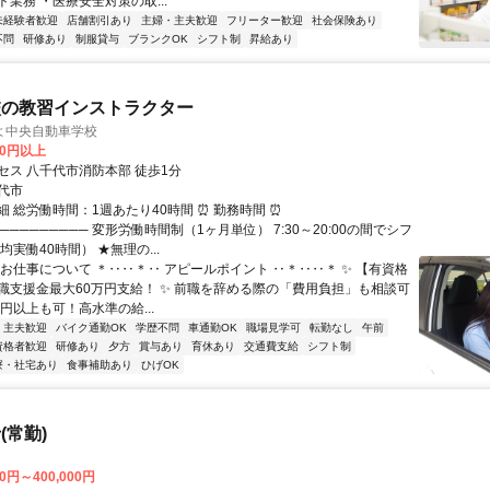
業務 ・医療安全対策の取...
未経験者歓迎
店舗割引あり
主婦・主夫歓迎
フリーター歓迎
社会保険あり
不問
研修あり
制服貸与
ブランクOK
シフト制
昇給あり
校の教習インストラクター
よ中央自動車学校
00円以上
セス 八千代市消防本部 徒歩1分
代市
 総労働時間：1週あたり40時間 ⏰ 勤務時間 ⏰
────────── 変形労働時間制（1ヶ月単位） 7:30～20:00の間でシフ
均実働40時間） ★無理の...
◆お仕事について ＊‥‥＊‥ アピールポイント ‥＊‥‥＊ ✨ 【有資格
職支援金最大60万円支給！ ✨ 前職を辞める際の「費用負担」も相談可
万円以上も可！高水準の給...
・主夫歓迎
バイク通勤OK
学歴不問
車通勤OK
職場見学可
転勤なし
午前
資格者歓迎
研修あり
夕方
賞与あり
育休あり
交通費支給
シフト制
寮・社宅あり
食事補助あり
ひげOK
(常勤)
00円～400,000円