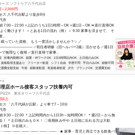
ローズ ソフトケア八千代台店
円～2,000円
セス 八千代台駅より徒歩9分
代市
 7:00～22:00 ⭐上記のうち1日1時間～OK ⭐週1日～OK ⏩直行直帰OK
よく働けます！ ＜とある1日の流れ（例）＞ 9:30 家事を済ませて、 そ
..
＼ 眠っていた資格、 もう一度活かしませんか？✨ ／
───────────── ✅初任者研修（旧ヘルパー2級）活かせる ✅週1日
〜で無理なく復帰 ✅直行直帰で家事...
迎
扶養内勤務OK
副業・WワークOK
1日4時間以内OK
土日祝のみOK
資格取得支援あり
フリーター歓迎
シフト自由
学歴不問
平日のみOK
経験不問
交通費全額支給
午前
経験者歓迎
有資格者歓迎
夕方
ブランクOK
交通費支給
ート
料理店ホール接客スタッフ扶養内可
PIZZA 東京オリーブ八千代店
0円以上
セス 「八千代緑が丘駅」より車で7～10分
代市
 9:30～22:00 ＊上記時間内から1日3h～短時間OK！ ＊週2日～から無
る！ ＊土日祝のみもＯＫ！ 〇長期休み中や 土日祝に出れる方は大歓
ト例】 ※在籍ス...
･･――･――･――･――･――･――･･★ 家事・育児と両立できる飲食バ