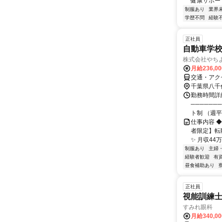
健康サポート
制服あり
業界
学歴不問
経験
正社員
自動車学
株式会社やち
月給236,0
交通・アク
千葉県八千
勤務時間詳細
──────
ト制 （週平
仕事内容 
者限定】転
✨ 月収44
制服あり
主婦
経験者歓迎
有
昼食補助あり
正社員
視能訓練士
すみれ眼科
月給340,0