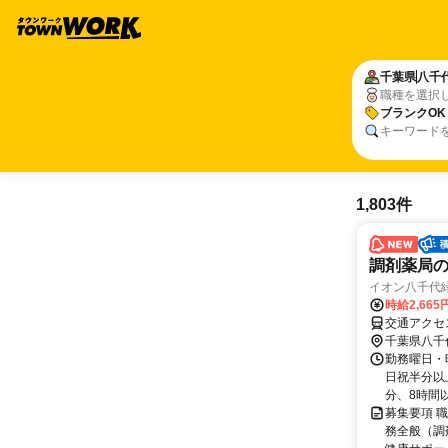
千葉県
八千
職種を選択
ブランクOK
キーワード
1,803件
調剤薬局
イオン八千代
時給2,665
交通アクセ
千葉県八千
勤務曜日・時
日祝半分以上
分、8時間以上
募集要項 職
務全般（調