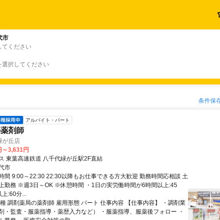
代市
してください
を選択してください
条件保
アルバイト・パート
の薬剤師
緑が丘店
円～3,631円
ス 東葉高速鉄道 八千代緑が丘駅2F直結
代市
間 9:00～22:30 22:30以降もお仕事できる方大歓迎 勤務時間応相談 土
勤務 ※週3日～OK ※休憩時間 ・1日の実労働時間が6時間以上:45
:60分...
種 調剤薬局の薬剤師 雇用形態 パート 仕事内容 【仕事内容】 ・調剤業
剤・監査・服薬指導・薬歴入力など） ・服薬指導、服薬後フォロー ・