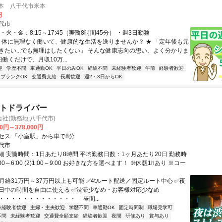
日本 八千代市米本
円
代市
・火・金：8:15～17:45（実働8時間45分） ・週3日勤務
★ 体に無理なく働いて、健康的な生活を送りませんか？ ★ 「定年後も元
きたい...でも無理はしたくない」 そんな健康志向の想い、よく分かりま
3日働くだけで、月収10万...
迎
学歴不問
車通勤OK
平日のみOK
経験不問
未経験者歓迎
午前
経験者歓迎
ブランクOK
交通費支給
長期歓迎
週2・3日からOK
ートドライバー
社(勤務地:八千代市)
00円～378,000円
セス 「小室駅」から車で8分
代市
細 実働時間：1日あたり8時間 平均勤務日数：1ヶ月あたり20日 勤務時
2:00～6:00 (2)1:00～9:00 お好きな方を選べます！ ※休憩1hあり ※コー
月給31万円～37万円以上も可能 ✅4tルート配送／固定ルート中心 ✅夜
日中の時間を自由に使える ✅渋滞少なめ・お客様対応少なめ
・・・・・・・・・・・・・ 「昼間...
未経験者歓迎
主婦・主夫歓迎
学歴不問
車通勤OK
固定時間制
職場見学可
不問
未経験者歓迎
交通費全額支給
経験者歓迎
夜間
研修あり
賞与あり