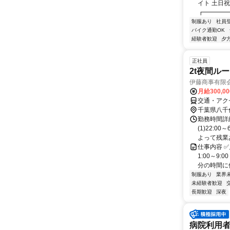
イト 土日祝
┏━━━━━
制服あり
社員
バイク通勤OK
経験者歓迎
夕
正社員
2t夜間ル
伊藤商事有限会
月給300,0
交通・アク
千葉県八千
勤務時間詳
(1)22:0
よって残業あり
仕事内容 ✅
1:00～9
分の時間に使え
制服あり
業界
未経験者歓迎
長期歓迎
深夜
病院利用