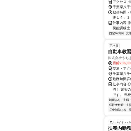
千葉県八千
勤務時間・
後１４：３
仕事内容:
視能訓練士
固定時間制
交
正社員
自動車教
株式会社やち
月給236,0
交通・アク
千葉県八千
勤務時間詳細
仕事内容 
消！ 充実
です。 当
制服あり
主婦
経験者歓迎
有
昼食補助あり
アルバイト・パ
扶養内勤務