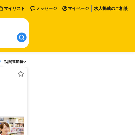
マイリスト
メッセージ
マイページ
求人掲載のご相談
存
関連度順