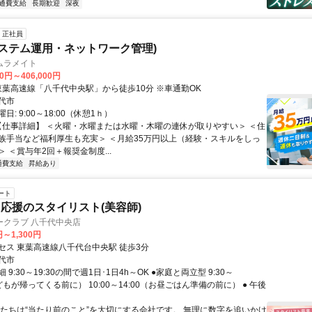
通費支給
長期歓迎
深夜
正社員
システム運用・ネットワーク管理)
ムラメイト
00円～406,000円
アクセス: 東葉高速線「八千代中央駅」から徒歩10分 ※車通勤OK
代市
: 9:00～18:00（休憩1ｈ）
 【仕事詳細】 ＜火曜・水曜または水曜・木曜の連休が取りやすい＞ ＜住
族手当など福利厚生も充実＞ ＜月給35万円以上（経験・スキルをしっ
 ＜賞与年2回＋報奨金制度...
通費支給
昇給あり
ート
応援のスタイリスト(美容師)
ークラブ 八千代中央店
円～1,300円
セス 東葉高速線八千代台中央駅 徒歩3分
代市
9:30～19:30の間で週1日･1日4h～OK ●家庭と両立型 9:30～
子どもが帰ってくる前に） 10:00～14:00（お昼ごはん準備の前に） ● 午後
私たちは“当たり前のこと”を大切にする会社です。 無理に数字を追いかけ