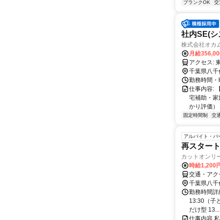
ブランクOK
交
社内SE(
株式会社オカ
月給356,0
千葉県八千
勤務時間・曜日
仕事内容:
宅補助・家
かり評価）＞
固定時間制
交
アルバイト・パ
再スタート
カットオンリ
時給1,200
交通・アク
千葉県八千
勤務時間詳細 
13:30（
だけ型 13...
仕事内容 