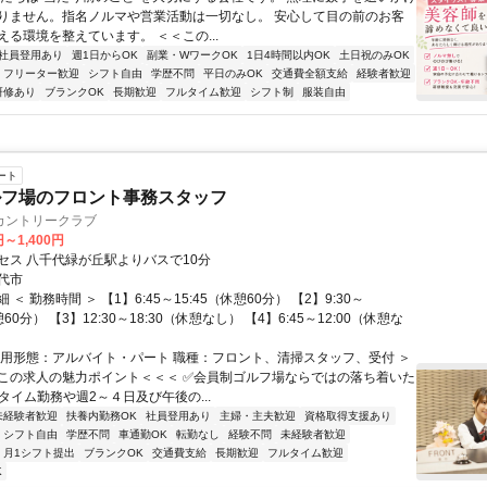
りません。指名ノルマや営業活動は一切なし。 安心して目の前のお客
える環境を整えています。 ＜＜この...
社員登用あり
週1日からOK
副業・WワークOK
1日4時間以内OK
土日祝のみOK
フリーター歓迎
シフト自由
学歴不問
平日のみOK
交通費全額支給
経験者歓迎
研修あり
ブランクOK
長期歓迎
フルタイム歓迎
シフト制
服装自由
ート
ルフ場のフロント事務スタッフ
カントリークラブ
円～1,400円
セス 八千代緑が丘駅よりバスで10分
代市
＜ 勤務時間 ＞ 【1】6:45～15:45（休憩60分） 【2】9:30～
憩60分） 【3】12:30～18:30（休憩なし） 【4】6:45～12:00（休憩な
雇用形態：アルバイト・パート 職種：フロント、清掃スタッフ、受付 ＞
この求人の魅力ポイント＜＜＜ ✅会員制ゴルフ場ならではの落ち着いた
タイム勤務や週2～４日及び午後の...
未経験者歓迎
扶養内勤務OK
社員登用あり
主婦・主夫歓迎
資格取得支援あり
シフト自由
学歴不問
車通勤OK
転勤なし
経験不問
未経験者歓迎
月1シフト提出
ブランクOK
交通費支給
長期歓迎
フルタイム歓迎
K