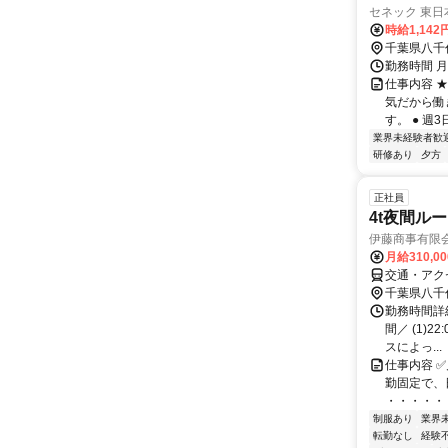
セネック 東
時給1,142
千葉県八千
勤務時間 月
仕事内容 
気だから働
す。 ● 週
業界未経験者歓
研修あり
夕方
正社員
4t夜間ル
伊藤商事有限会
月給310,0
交通・アク
千葉県八千
勤務時間詳
間／ (1)2
スによっ...
仕事内容 ✅
勤固定で、
・・・・・
制服あり
業界
転勤なし
経験