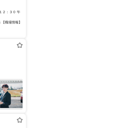
１２：３０ 午
 【職場情報】