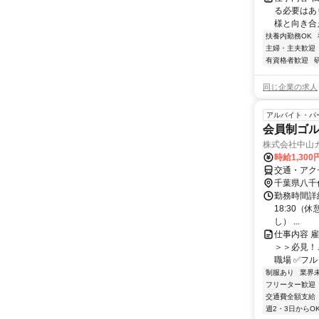
る必要はあ
様と向き合
扶養内勤務OK
主婦・主夫歓迎
有資格者歓迎
同じ企業の求人
アルバイト・パ
会員制ゴ
株式会社中山
時給1,300
交通・アク
千葉県八千
勤務時間詳細 
18:30（休
し） ...
仕事内容 
＞＞必見！
職場 ✅フル
制服あり
業界
フリーター歓迎
交通費全額支給
週2・3日からO