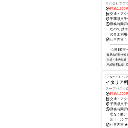
合同会社アプ
時給1,600
交通・アク
千葉県八千
勤務時間詳細
なので 効率
のまま利用者.
仕事内容 
──────
×1日1時間
業界未経験者歓
主婦・主夫歓迎
未経験者歓迎
アルバイト・パ
イタリア
スープパスタ&
時給1,20
交通・アク
千葉県八千
勤務時間詳細
理なく働け
迎！ 【シフ
仕事内容 ★