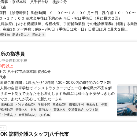
アクセス: 最寄駅：京成本線 八千代台駅 徒歩２分
代市
曜日: 【診療時間】 勤務時間 ９：００〜１８：００ 月〜日・祝 午前１０：００〜
０〜１７：００ ※木金午後は予約のみ ※日・祝は手術日（月に最大２回）
 眼科診療における視能訓練、各種検査、手術補助業務 その他診療業務に付随する業務
：在籍3名 オペ件数：約6～7件/日（手術日は水・日）日曜日は月に最大２回...
通費支給
駅近5分以内
昇給あり
習所の指導員
よ中央自動車学校
00円以上
セス 八千代市消防本部 徒歩1分
代市
 総労働時間：1週あたり40時間 7:30～20:00内の8時間のシフト制
◎人気の自動車学校で インストラクターデビュー◎ ◆転職の不安を解
のサポート制度であなたをお迎えします 転職には様々な不安がつきもの
校では、あなたが安心して新たな一歩を...
・主夫歓迎
バイク通勤OK
学歴不問
車通勤OK
職場見学可
転勤なし
午前
資格者歓迎
研修あり
夕方
賞与あり
育休あり
交通費支給
シフト制
寮・社宅あり
食事補助あり
ひげOK
ート
OK 訪問介護スタッフ|八千代市