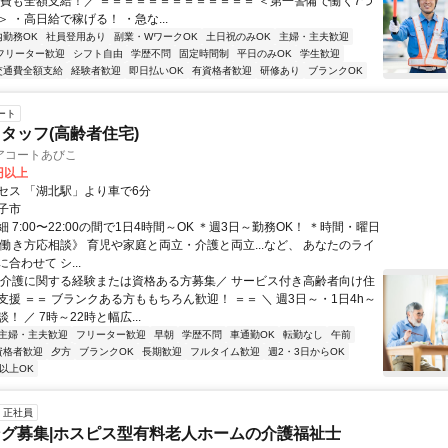
通費も全額支給！／ ＝＝＝＝＝＝＝＝＝＝＝＝＝ ＜第一警備で働く7つ
 ・高日給で稼げる！ ・急な...
内勤務OK
社員登用あり
副業・WワークOK
土日祝のみOK
主婦・主夫歓迎
フリーター歓迎
シフト自由
学歴不問
固定時間制
平日のみOK
学生歓迎
交通費全額支給
経験者歓迎
即日払いOK
有資格者歓迎
研修あり
ブランクOK
ート
タッフ(高齢者住宅)
アコートあびこ
0円以上
セス 「湖北駅」より車で6分
子市
 7:00〜22:00の間で1日4時間～OK ＊週3日～勤務OK！ ＊時間・曜日
《働き方応相談》 育児や家庭と両立・介護と両立...など、 あなたのライ
合わせて シ...
＼介護に関する経験または資格ある方募集／ サービス付き高齢者向け住
援 ＝＝ ブランクある方ももちろん歓迎！ ＝＝ ＼ 週3日～・1日4h～
！ ／ 7時～22時と幅広...
主婦・主夫歓迎
フリーター歓迎
早朝
学歴不問
車通勤OK
転勤なし
午前
資格者歓迎
夕方
ブランクOK
長期歓迎
フルタイム歓迎
週2・3日からOK
以上OK
正社員
グ募集|ホスピス型有料老人ホームの介護福祉士