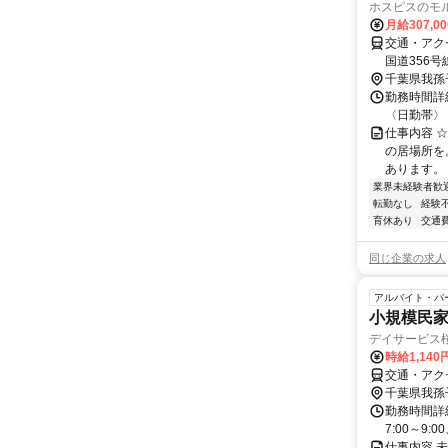
ホスピスのモ
月給307,0
交通・アク
国道356
千葉県我孫
勤務時間詳細
〈日勤帯〉 (1
仕事内容 
の居場所を
あります。
業界未経験者歓
転勤なし
経験
育休あり
交通
同じ企業の求人
アルバイト・パ
小規模民
デイサービス
時給1,14
交通・アクセ
千葉県我孫
勤務時間詳細
7:00～9:
仕事内容 未