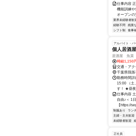
仕事内容 
機能訓練や
オープンの安
業界未経験者歓
経験不問
残業
シフト制
食事
アルバイト・パ
個人居酒
居酒屋 魚菜
時給1,150
交通・アク
千葉県我孫
勤務時間詳細
15:00 
す！ ★昼夜
仕事内容 
自由♪＜ 1
【https://se
制服あり
ラン
主婦・主夫歓迎
未経験者歓迎
正社員