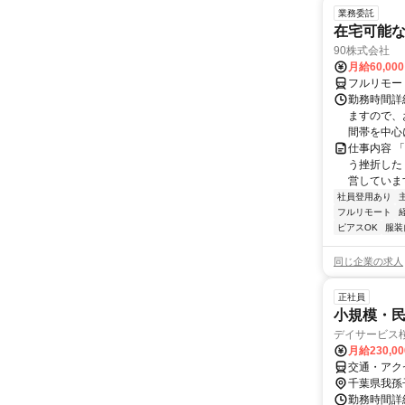
業務委託
在宅可能
90株式会社
月給60,00
フルリモー
勤務時間詳
ますので、お
間帯を中心に
仕事内容 
う挫折したく
営しています
社員登用あり
フルリモート
ピアスOK
服装
同じ企業の求人
正社員
小規模・
デイサービス
月給230,0
交通・アクセ
千葉県我孫
勤務時間詳細