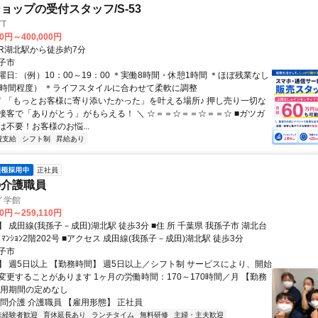
ョップの受付スタッフ/S-53
T
00円～400,000円
クセス: JR湖北駅から徒歩約7分
子市
日: （例）10：00～19：00 ＊実働8時間・休憩1時間 ＊ほぼ残業なし
0時間程度） ＊ライフスタイルに合わせて柔軟に調整
 ／ 「もっとお客様に寄り添いたかった」を叶える場所♪ 押し売り一切な
接客で「ありがとう」がもらえる！ ＼ ☆＝＝☆＝＝☆＝＝☆ ■ガツガ
不要！お客様のお悩...
費支給
シフト制
昇給あり
正社員
の介護職員
イ学館
10円～259,110円
(我孫子－成田)湖北駅 徒歩3分 ■住 所 千葉県 我孫子市 湖北台
3-3-1海老角ﾏﾝｼｮﾝ2階202号 ■アクセス 成田線(我孫子－成田)湖北駅 徒歩3分
子市
】 週5日以上 【勤務時間】 週5日以上／シフト制 サービスにより、開始
変更することがあります 1ヶ月の労働時間：170～170時間／月 【勤務
雇用期間の定めなし
訪問介護 介護職員 【雇用形態】 正社員
未経験者歓迎
育休延長あり
ランチタイム
無料研修
主婦・主夫歓迎