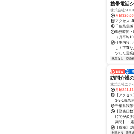
携帯電話シ
株式会社SHOT
月給320,0
ア
千葉県我孫
勤務時間・曜
（月平均1
仕事内容:
し！正直な
ツした営業は
残業なし
交通
訪問介護
株式会社ニチ
月給241,1
【アクセス】 成田線
千葉県我孫
【勤務日数
時間が多少
期間】 ・
【職種】 
制服あり
業界