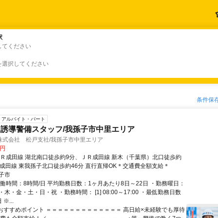
駅
駅
してください
を選択してください
条件保
アルバイト・パート
誘導警備スタッフ/我孫子市中里エリア
株式会社 松戸支社/我孫子市中里エリア
0円
ＪＲ成田線 湖北南口徒歩約9分、ＪＲ成田線 新木（千葉県）北口徒歩約
Ｒ成田線 東我孫子北口徒歩約46分 直行直帰OK＊交通費全額支給＊
子市
実働時間：8時間/日 平均勤務日数：1ヶ月あたり8日～22日 ・勤務曜日：
木・金・土・日・祝 ・勤務時間： [1] 08:00～17:00 ・最低勤務日数
※...
■おすすめポイント ＝＝＝＝＝＝＝＝＝＝＝＝＝ 高日給×未経験でも厚待