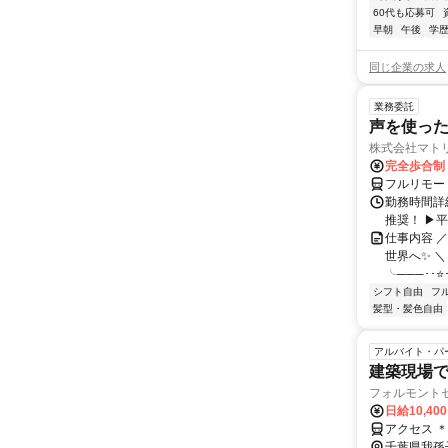
60代も応募可
早朝
午後
学
同じ企業の求人
業務委託
声を使っ
株式会社マト
完全歩合制
フルリモー
勤務時間詳細
推奨！ ▶
仕事内容 
世界へ✨ ＼
╰───･･⭐･
シフト自由
フ
髪型・髪色自由
アルバイト・パ
建築現場
フォルモント
日給10,40
アクセス 
千葉県我孫