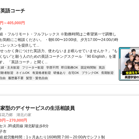
な英語コーチ
0円～405,000円
ト
細 ・フルリモート・フルフレックス ※勤務時間はご希望第一で調整し
気軽にご相談ください。 ・朝6:00〜10:00頃、夕方17:00〜24:00の時
レッスンを提供して...
「せっかく身につけた英語力、使わないまま眠らせていませんか？」 “も
ない”と願う人のための英語コーチングスクール 「90 English」を運
。 「英語コーチ」と聞く...
主婦・主夫歓迎
フリーター歓迎
学歴不問
即日勤務OK
固定時間制
英語
経験者歓迎
ネイルOK
有資格者歓迎
研修あり
在宅OK
ブランクOK
長期歓迎
自由
履歴書不要
髪型・髪色自由
民家型のデイサービスの生活相談員
桜花乃郷 湖北の家
00円～270,000円
ス JR成田線 湖北駅徒歩8分
子市
 総労働時間：1ヶ月あたり160時間 7:00～20:00内でシフト制