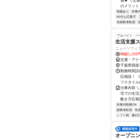
遇★ ＼交
のメリット＞
制服あり
扶養
60代も応募可
未経験者歓迎
アルバイト・パ
生活支援ス
ニューソフィ
時給1,15
交通・アク
千葉県我孫
勤務時間詳細
応相談！ 
フスタイルに
仕事内容 
宅での生活支
働き方応相談
扶養内勤務OK
経験者歓迎
有
シフト制
週4日
オープニン