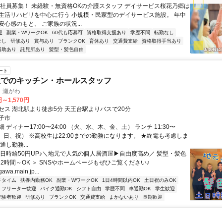
正社員募集！ 未経験・無資格OKの介護スタッフ デイサービス桜花乃郷は
生活リハビリを中心に行う 小規模・民家型のデイサービス施設。 年中
心感のもと、 ご家族の状況...
迎
副業・WワークOK
60代も応募可
資格取得支援あり
学歴不問
転勤なし
なし
研修あり
賞与あり
ブランクOK
育休あり
交通費支給
資格取得手当あり
補助あり
託児所あり
髪型・髪色自由
ート
屋でのキッチン・ホールスタッフ
 瀬がわ
円～1,570円
セス 湖北駅より徒歩5分 天王台駅よりバスで20分
子市
 ディナー17:00〜24:00 （火、水、木、金、土） ランチ 11:30〜
（土、日、祝） ※高校生は22:00までの勤務になります。 ★終電も考慮しま
通し勤務...
土日時給50円UP♪＼地元で人気の個人居酒屋▶自由度高め／ 髪型・髪色
日2時間～OK ＞ SNSやホームページもぜひご覧ください♪
gawa.main.jp...
チタイム
扶養内勤務OK
副業・WワークOK
1日4時間以内OK
土日祝のみOK
フリーター歓迎
バイク通勤OK
シフト自由
学歴不問
車通勤OK
学生歓迎
経験者歓迎
研修あり
ブランクOK
交通費支給
まかないあり
長期歓迎