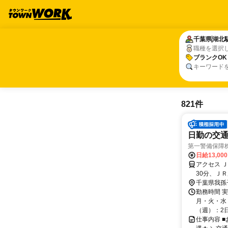
千葉県
千葉県
湖北
湖北
職種を選択
ブランクOK
ブランクOK
キーワード
821件
日勤の交通
第一警備保障
日給13,00
アクセス 
30分、Ｊ
千葉県我孫
勤務時間 
月・火・水・
（週）：2日 
仕事内容 