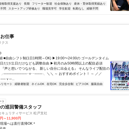
資格取得支援あり
長期
フリーター歓迎
社会保険あり
産休・育休取得実績あり
歴不問
スタートアップ研修あり
職場見学可
学生歓迎
転勤なし
経験不問
たお仕事
リクス
ト
 ■自由シフト制(1日1時間～OK) ▶19:00〜24:00の ゴールデンタイム
平日だけ/土日だけなども調整自由 ▶初月のみ50時間以上の配信必須
／ 『声と想いでつながる、 新しい自分に出会える』 そんなライブ配信の
 ╭─────────･⭐･･───╮ ＼＼ ～ おすすめポイント！ ～ ／／
──ｖ─...
ルリモート
経験者歓迎
ネイルOK
在宅OK
完全歩合制
ピアスOK
服装自由
ート
での巡回警備スタッフ
セキュリティサービス 松戸支社
0円～11,900円
＊現場へは直行直帰OK＊
子市