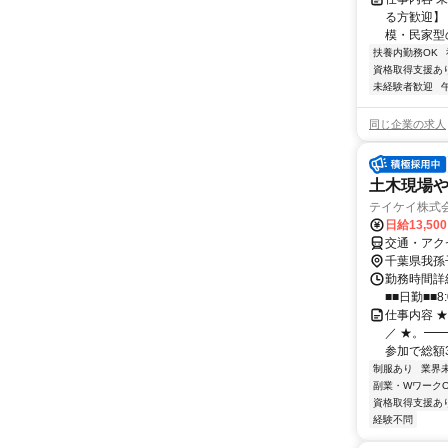
る方歓迎】
模・民家型の
扶養内勤務OK
資格取得支援あ
未経験者歓迎
同じ企業の求人
土木現場
テイケイ株式会
日給13,50
交通・アク
千葉県我孫
勤務時間詳細
■■日勤■■8:
仕事内容 
／ ★。━
参加で総額3万
制服あり
業界
副業・WワークO
資格取得支援あ
経験不問