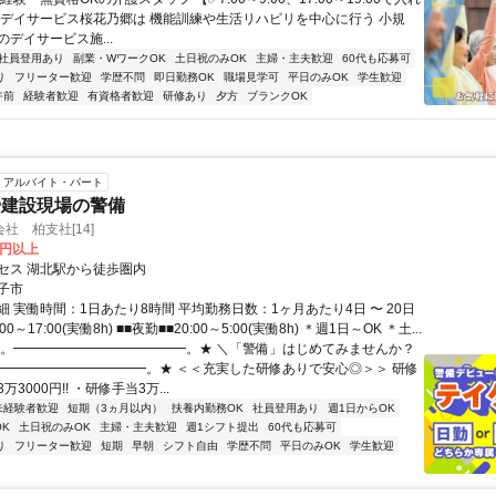
 デイサービス桜花乃郷は 機能訓練や生活リハビリを中心に行う 小規
デイサービス施...
社員登用あり
副業・WワークOK
土日祝のみOK
主婦・主夫歓迎
60代も応募可
り
フリーター歓迎
学歴不問
即日勤務OK
職場見学可
平日のみOK
学生歓迎
午前
経験者歓迎
有資格者歓迎
研修あり
夕方
ブランクOK
アルバイト・パート
や建設現場の警備
社 柏支社[14]
0円以上
セス 湖北駅から徒歩圏内
子市
 実働時間：1日あたり8時間 平均勤務日数：1ヶ月あたり4日 〜 20日
00～17:00(実働8h) ■■夜勤■■20:00～5:00(実働8h) ＊週1日～OK ＊土...
★。━━━━━━━━━━━━━。★ ＼「警備」はじめてみませんか？
━━━━━━━━━━━━。★ ＜＜充実した研修ありで安心◎＞＞ 研修
3000円!! ・研修手当3万...
未経験者歓迎
短期（3ヵ月以内）
扶養内勤務OK
社員登用あり
週1日からOK
K
土日祝のみOK
主婦・主夫歓迎
週1シフト提出
60代も応募可
り
フリーター歓迎
短期
早朝
シフト自由
学歴不問
平日のみOK
学生歓迎