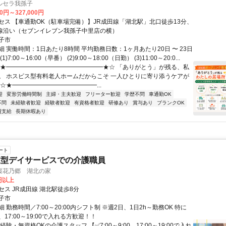
ルセラ我孫子
00円～327,000円
セス 【車通勤OK（駐車場完備）】JR成田線「湖北駅」北口徒歩13分、
号線沿い（セブンイレブン我孫子中里店の横）
子市
 実働時間：1日あたり8時間 平均勤務日数：1ヶ月あたり20日 〜 23日
)7:00～16:00（早番） (2)9:00～18:00（日勤） (3)11:00～20:0...
☆★━━━━━━━━━━━━━━━━★☆ 「ありがとう」が残る、私
。 ホスピス型有料老人ホームだからこそ 一人ひとりに寄り添うケアが
 ☆★━━━━━━━━━━━━━━...
迎
変形労働時間制
主婦・主夫歓迎
フリーター歓迎
学歴不問
車通勤OK
不問
未経験者歓迎
経験者歓迎
有資格者歓迎
研修あり
賞与あり
ブランクOK
費支給
長期休暇あり
ート
家型デイサービスでの介護職員
桜花乃郷 湖北の家
0円以上
ス JR成田線 湖北駅徒歩8分
子市
 勤務時間／7:00～20:00内シフト制 ※週2日、1日2h～勤務OK 特に
00、17:00～19:00で入れる方歓迎！！
経験・無資格OKの介護スタッフ 【✅7:00～9:00、17:00～19:00で入れ