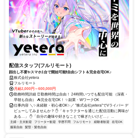
配信スタッフ(フルリモート)
顔出し不要✨スマホ1台で開始可能❗自由シフト＆完全在宅OK♪
株式会社yetera
フルリモート
月給2,000円～600,000円
勤務時間詳細 ⏰勤務時間は自由！ 24時間いつでも配信可能 （深夜・
早朝も自由） ⛺完全在宅OK！ ✨副業・WワークOK
仕事内容 ＼✨未経験・初心者OK✨／ "株式会社yetera"でVライバー デ
ビューしてみませんか？ ✋「キャラクターを通じた配信活動に興味が
ある…」 ✋「自分の趣味や好きなことで稼ぎたいけど…」 ...
主婦・主夫歓迎
フリーター歓迎
学歴不問
フルリモート
経験者歓迎
在宅OK
服装自由
髪型・髪色自由