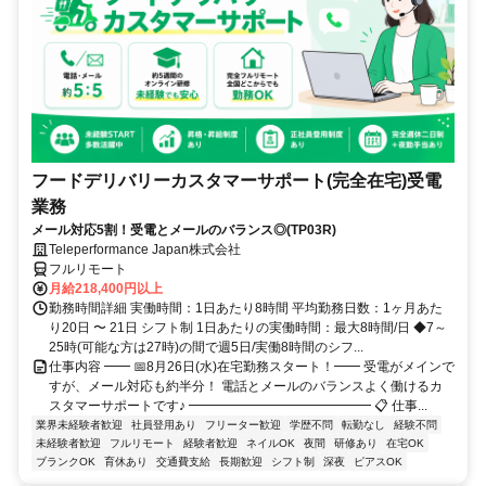
フードデリバリーカスタマーサポート(完全在宅)受電
業務
メール対応5割！受電とメールのバランス◎(TP03R)
Teleperformance Japan株式会社
フルリモート
月給218,400円以上
勤務時間詳細 実働時間：1日あたり8時間 平均勤務日数：1ヶ月あた
り20日 〜 21日 シフト制 1日あたりの実働時間：最大8時間/日 ◆7～
25時(可能な方は27時)の間で週5日/実働8時間のシフ...
仕事内容 ━━ 📅8月26日(水)在宅勤務スタート！━━ 受電がメインで
すが、メール対応も約半分！ 電話とメールのバランスよく働けるカ
スタマーサポートです♪ ━━━━━━━━━━━━━━ 📋 仕事...
業界未経験者歓迎
社員登用あり
フリーター歓迎
学歴不問
転勤なし
経験不問
未経験者歓迎
フルリモート
経験者歓迎
ネイルOK
夜間
研修あり
在宅OK
ブランクOK
育休あり
交通費支給
長期歓迎
シフト制
深夜
ピアスOK