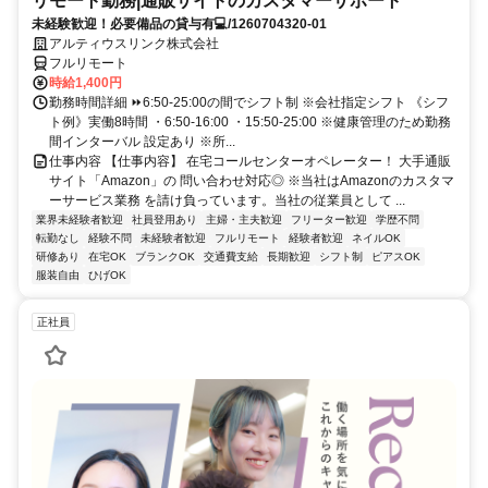
リモート勤務|通販サイトのカスタマーサポート
未経験歓迎！必要備品の貸与有💻/1260704320-01
アルティウスリンク株式会社
フルリモート
時給1,400円
勤務時間詳細 ⏩6:50-25:00の間でシフト制 ※会社指定シフト 《シフ
ト例》実働8時間 ・6:50-16:00 ・15:50-25:00 ※健康管理のため勤務
間インターバル 設定あり ※所...
仕事内容 【仕事内容】 在宅コールセンターオペレーター！ 大手通販
サイト「Amazon」の 問い合わせ対応◎ ※当社はAmazonのカスタマ
ーサービス業務 を請け負っています。当社の従業員として ...
業界未経験者歓迎
社員登用あり
主婦・主夫歓迎
フリーター歓迎
学歴不問
転勤なし
経験不問
未経験者歓迎
フルリモート
経験者歓迎
ネイルOK
研修あり
在宅OK
ブランクOK
交通費支給
長期歓迎
シフト制
ピアスOK
服装自由
ひげOK
正社員