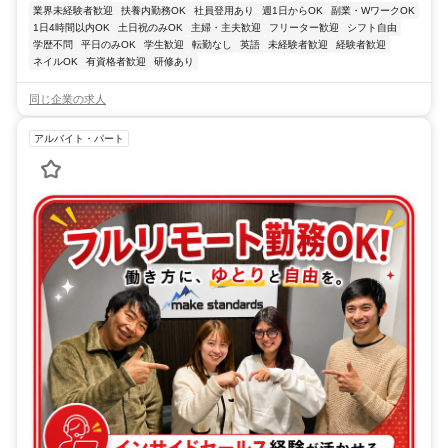
業界未経験者歓迎
扶養内勤務OK
社員登用あり
週1日からOK
副業・WワークOK
1日4時間以内OK
土日祝のみOK
主婦・主夫歓迎
フリーター歓迎
シフト自由
学歴不問
平日のみOK
学生歓迎
転勤なし
英語
未経験者歓迎
経験者歓迎
ネイルOK
有資格者歓迎
研修あり
同じ企業の求人
アルバイト・パート