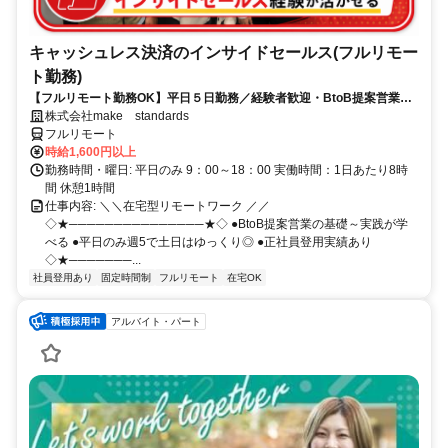
キャッシュレス決済のインサイドセールス(フルリモー
ト勤務)
【フルリモート勤務OK】平日５日勤務／経験者歓迎・BtoB提案営業で
スキルアップ
株式会社make standards
フルリモート
時給1,600円以上
勤務時間・曜日: 平日のみ 9：00～18：00 実働時間：1日あたり8時
間 休憩1時間
仕事内容: ＼＼在宅型リモートワーク ／／
◇★───────────────★◇ ●BtoB提案営業の基礎～実践が学
べる ●平日のみ週5で土日はゆっくり◎ ●正社員登用実績あり
◇★───────...
社員登用あり
固定時間制
フルリモート
在宅OK
アルバイト・パート