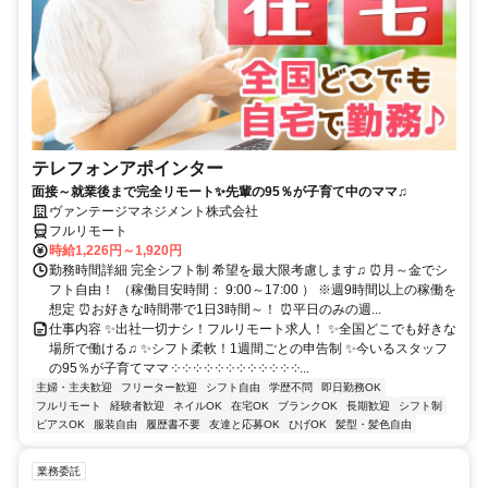
テレフォンアポインター
面接～就業後まで完全リモート✨先輩の95％が子育て中のママ♫
ヴァンテージマネジメント株式会社
フルリモート
時給1,226円～1,920円
勤務時間詳細 完全シフト制 希望を最大限考慮します♫ ⏰月～金でシ
フト自由！ （稼働目安時間： 9:00～17:00 ） ※週9時間以上の稼働を
想定 ⏰お好きな時間帯で1日3時間～！ ⏰平日のみの週...
仕事内容 ✨出社一切ナシ！フルリモート求人！ ✨全国どこでも好きな
場所で働ける♫ ✨シフト柔軟！1週間ごとの申告制 ✨今いるスタッフ
の95％が子育てママ ༶ ༶ ༶ ༶ ༶ ༶ ༶ ༶ ༶ ༶ ༶ ༶...
主婦・主夫歓迎
フリーター歓迎
シフト自由
学歴不問
即日勤務OK
フルリモート
経験者歓迎
ネイルOK
在宅OK
ブランクOK
長期歓迎
シフト制
ピアスOK
服装自由
履歴書不要
友達と応募OK
ひげOK
髪型・髪色自由
業務委託