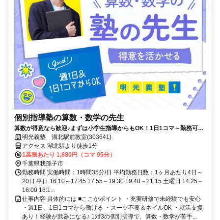
個別指導塾の算数・数学の先生
算数が得意なら歓迎♪まずは小学生指導からもOK！1日1コマ～勤務可能
★就活に役立つ嬉しいサポートもあり！得意科目で先生デビュー★
明光義塾 湖北駅前教室(303641)
アクセス 湖北駅より徒歩1分
1業務あたり 1,880円（コマ 95分）
千葉県我孫子市
勤務時間 実働時間：1時間35分/日 平均勤務日数：1ヶ月あたり4日～
20日 平日 16:10～17:45 17:55～19:30 19:40～21:15 土曜日 14:25～
16:00 16:1...
仕事内容 具体的には ■ここがポイント ・充実研修で未経験でも安心
・週1日、1日1コマから働ける ・スーツ不要＆ネイルOK ・就活支援
あり！経験が武器になる♪ 1対3の個別指導で、算数・数学が苦手...