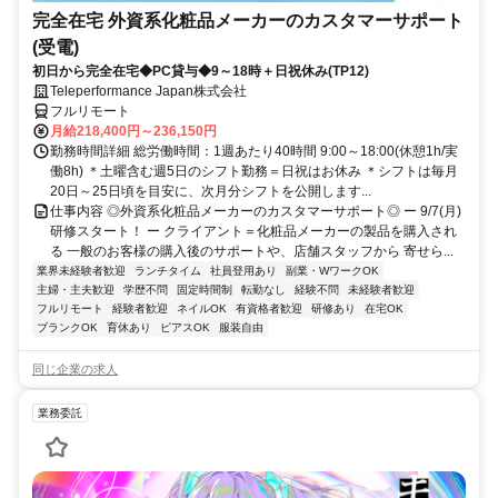
完全在宅 外資系化粧品メーカーのカスタマーサポート
(受電)
初日から完全在宅◆PC貸与◆9～18時＋日祝休み(TP12)
Teleperformance Japan株式会社
フルリモート
月給218,400円～236,150円
勤務時間詳細 総労働時間：1週あたり40時間 9:00～18:00(休憩1h/実
働8h) ＊土曜含む週5日のシフト勤務＝日祝はお休み ＊シフトは毎月
20日～25日頃を目安に、次月分シフトを公開します...
仕事内容 ◎外資系化粧品メーカーのカスタマーサポート◎ ー 9/7(月)
研修スタート！ ー クライアント＝化粧品メーカーの製品を購入され
る 一般のお客様の購入後のサポートや、店舗スタッフから 寄せら...
業界未経験者歓迎
ランチタイム
社員登用あり
副業・WワークOK
主婦・主夫歓迎
学歴不問
固定時間制
転勤なし
経験不問
未経験者歓迎
フルリモート
経験者歓迎
ネイルOK
有資格者歓迎
研修あり
在宅OK
ブランクOK
育休あり
ピアスOK
服装自由
同じ企業の求人
業務委託