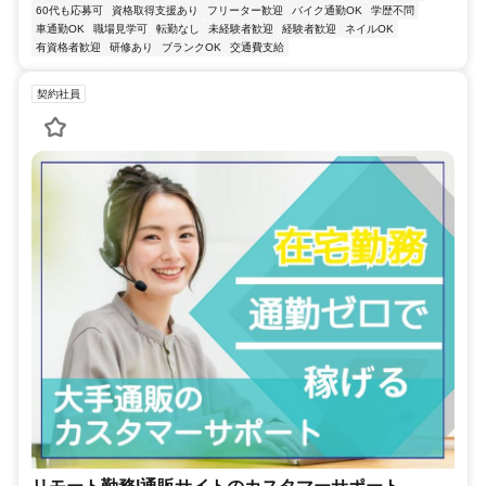
60代も応募可
資格取得支援あり
フリーター歓迎
バイク通勤OK
学歴不問
車通勤OK
職場見学可
転勤なし
未経験者歓迎
経験者歓迎
ネイルOK
有資格者歓迎
研修あり
ブランクOK
交通費支給
契約社員