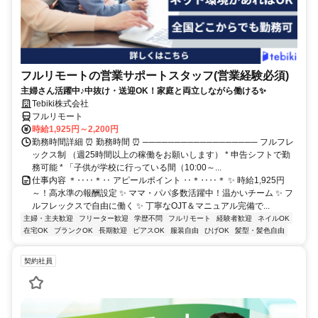
フルリモートの営業サポートスタッフ(営業経験必須)
主婦さん活躍中♪中抜け・送迎OK！家庭と両立しながら働ける✨
Tebiki株式会社
フルリモート
時給1,925円～2,200円
勤務時間詳細 ⏰ 勤務時間 ⏰ ────────────────── フルフレ
ックス制 （週25時間以上の稼働をお願いします） * 申告シフトで勤
務可能 * 「子供が学校に行っている間（10:00～...
仕事内容 ＊‥‥＊‥ アピールポイント ‥＊‥‥＊ ✨ 時給1,925円
～！高水準の報酬設定 ✨ ママ・パパ多数活躍中！温かいチーム ✨ フ
ルフレックスで自由に働く ✨ 丁寧なOJT＆マニュアル完備で...
主婦・主夫歓迎
フリーター歓迎
学歴不問
フルリモート
経験者歓迎
ネイルOK
在宅OK
ブランクOK
長期歓迎
ピアスOK
服装自由
ひげOK
髪型・髪色自由
契約社員