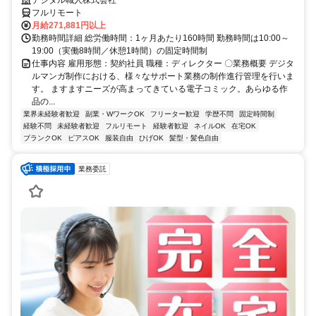
デジタル職人株式会社
フルリモート
月給271,881円以上
勤務時間詳細 総労働時間：1ヶ月あたり160時間 勤務時間は10:00～
19:00（実働8時間／休憩1時間）の固定時間制
仕事内容 雇用形態：契約社員 職種：ディレクター 〇業務概要 デジタ
ルマンガ制作における、様々なサポート業務の制作進行管理を行いま
す。 ますますニーズが高まってきている電子コミック。あらゆる作
品の...
業界未経験者歓迎
副業・WワークOK
フリーター歓迎
学歴不問
固定時間制
経験不問
未経験者歓迎
フルリモート
経験者歓迎
ネイルOK
在宅OK
ブランクOK
ピアスOK
服装自由
ひげOK
髪型・髪色自由
業務委託