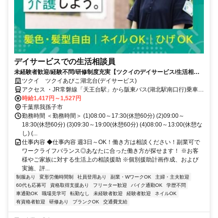
デイサービスでの生活相談員
未経験者歓迎/経験不問/研修制度充実【ツクイのデイサービス/生活相談
員求人】
ツクイ ツクイあびこ湖北台(デイサービス)
アクセス ・JR常磐線「天王台駅」から阪東バス(湖北駅南口行)乗車、
「けやき通り」下車徒歩約1分/「団地中央」下車徒歩約4分
時給1,417円～1,527円
千葉県我孫子市
勤務時間 ＜勤務時間＞ (1)08:00～17:30(休憩60分) (2)09:00～
18:30(休憩60分) (3)09:30～19:00(休憩60分) (4)08:00～13:00(休憩な
し) (...
仕事内容 ◆仕事内容 週3日～OK！働き方は相談ください！副業可で
ワークライフバランス◎あなたに合った働き方が探せます！ ※お客
様やご家族に対する生活上の相談援助 ※個別援助計画作成、および
実施、評...
制服あり
変形労働時間制
社員登用あり
副業・WワークOK
主婦・主夫歓迎
60代も応募可
資格取得支援あり
フリーター歓迎
バイク通勤OK
学歴不問
車通勤OK
職場見学可
転勤なし
未経験者歓迎
経験者歓迎
ネイルOK
有資格者歓迎
研修あり
ブランクOK
交通費支給