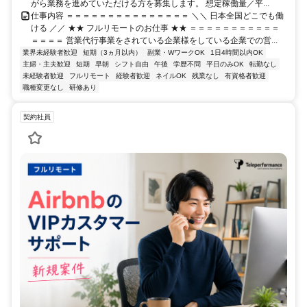
がら業務を進めていただける方を募集します。 想定稼働量／平...
仕事内容 ＝＝＝＝＝＝＝＝＝＝＝＝＝＝＝ ＼＼ 日本全国どこでも働
ける ／／ ★★ フルリモートのお仕事 ★★ ＝＝＝＝＝＝＝＝＝＝＝
＝＝＝＝ 営業代行事業をされている企業様をしている企業での営...
業界未経験者歓迎
短期（3ヵ月以内）
副業・WワークOK
1日4時間以内OK
主婦・主夫歓迎
短期
早朝
シフト自由
午後
学歴不問
平日のみOK
転勤なし
未経験者歓迎
フルリモート
経験者歓迎
ネイルOK
残業なし
有資格者歓迎
職種変更なし
研修あり
契約社員