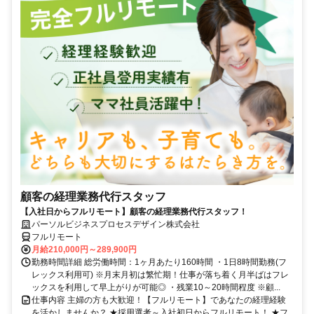
顧客の経理業務代行スタッフ
【入社日からフルリモート】顧客の経理業務代行スタッフ！
パーソルビジネスプロセスデザイン株式会社
フルリモート
月給210,000円～289,900円
勤務時間詳細 総労働時間：1ヶ月あたり160時間 ・1日8時間勤務(フ
レックス利用可) ※月末月初は繁忙期！仕事が落ち着く月半ばはフレ
ックスを利用して早上がりが可能◎ ・残業10～20時間程度 ※顧...
仕事内容 主婦の方も大歓迎！【フルリモート】であなたの経理経験
を活かしませんか？ ★採用選考～入社初日からフルリモート！ ★フ