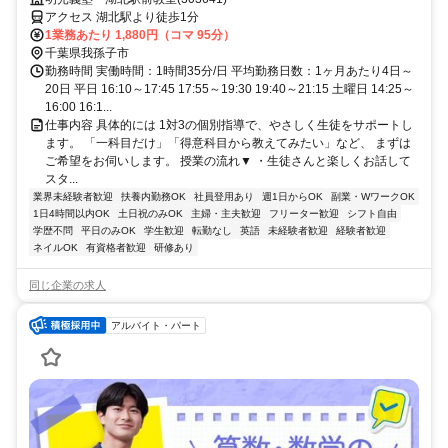
アクセス 湖北駅より徒歩1分
1業務あたり 1,880円（コマ 95分）
千葉県我孫子市
勤務時間 実働時間：1時間35分/日 平均勤務日数：1ヶ月あたり4日～
20日 平日 16:10～17:45 17:55～19:30 19:40～21:15 土曜日 14:25～
16:00 16:1...
仕事内容 具体的には 1対3の個別指導で、やさしく生徒をサポートし
ます。 「一科目だけ」「得意科目から教えてみたい」など、 まずは
ご希望をお伺いします。 授業の流れ▼ ・生徒さんと楽しくお話して
スタ...
業界未経験者歓迎
扶養内勤務OK
社員登用あり
週1日からOK
副業・WワークOK
1日4時間以内OK
土日祝のみOK
主婦・主夫歓迎
フリーター歓迎
シフト自由
学歴不問
平日のみOK
学生歓迎
転勤なし
英語
未経験者歓迎
経験者歓迎
ネイルOK
有資格者歓迎
研修あり
同じ企業の求人
アルバイト・パート