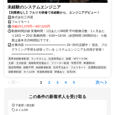
未経験のシステムエンジニア
【別業務なし】フルリモ研修で未経験から、エンジニアデビュー！
株式会社三河屋
フルリモート
月給251,370円～687,525円
勤務時間詳細 実働時間：1日あたり8時間 平均勤務日数：1ヶ月あた
り18日 〜 20日 勤務時間：9:00〜18:00（休憩時間 1時間00分） ※残
業は基本月20時間以下です。
仕事内容 ======================= 20−30代活躍中！ 現在、プロ
グラミング学習を頑張っている システムエンジニアを目指す皆様！
=======================...
業界未経験者歓迎
ランチタイム
社員登用あり
副業・WワークOK
主婦・主夫歓迎
資格取得支援あり
フリーター歓迎
学歴不問
車通勤OK
固定時間制
経験不問
未経験者歓迎
住宅手当あり
フルリモート
交通費全額支給
経験者歓迎
ネイルOK
有資格者歓迎
研修あり
在宅OK
前へ
次へ
1
2
3
4
5
この条件の新着求人を受け取る
千葉県 / 湖北駅
ネイルOK