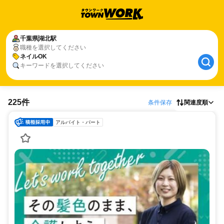
千葉県
湖北駅
職種を選択してください
ネイルOK
キーワードを選択してください
225件
条件保存
関連度順
アルバイト・パート