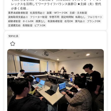
レックスを活用してワークライフバランス抜群◎ ★主婦（夫）世代
が多く在籍...
業界未経験者歓迎
社員登用あり
副業・WワークOK
主婦・主夫歓迎
資格取得支援あり
フリーター歓迎
学歴不問
固定時間制
転勤なし
フルリモート
経験者歓迎
ネイルOK
残業なし
有資格者歓迎
在宅OK
賞与あり
ブランクOK
交通費支給
長期歓迎
ピアスOK
契約社員