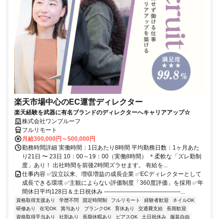
楽天市場中心のEC運営ディレクター
楽天経験を武器に有名ブランドのディレクターへキャリアアップ☆
株式会社ワンプルーフ
フルリモート
月給300,000円～500,000円
勤務時間詳細 実働時間：1日あたり8時間 平均勤務日数：1ヶ月あた
り21日 〜 23日 10：00～19：00（実働8時間） ＊柔軟な「ズレ勤制
度」あり！ 出社時間を前後2時間ズラせます。 有給を...
仕事内容 ✅設立以来、増収増益の成長企業 ✅ECディレクターとして
成長できる環境 ✅主観によらない評価制度「360度評価」を採用 ✅年
間休日平均128日＆土日祝休み ―――――――――――――...
資格取得支援あり
学歴不問
固定時間制
フルリモート
経験者歓迎
ネイルOK
研修あり
在宅OK
賞与あり
ブランクOK
育休あり
交通費支給
長期歓迎
資格取得手当あり
社割あり
長期休暇あり
ピアスOK
土日祝休み
服装自由