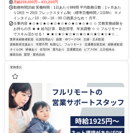
月給208,000円～431,200円
勤務時間詳細 実働時間：1日あたり8時間 平均勤務日数：1ヶ月あた
り18日 〜 20日 フレックスタイム制 （標準労働時間／1日8h） ※メ
インタイム／10：00～16：00 ◎残業少なめ！ 月平...
仕事内容 ★☆★☆★☆★☆★☆★☆★☆★☆★☆ ☆ 労務実務経験を
お持ちの方 ★ ★ 給与計算、勤怠管理、年末調整 ☆ ☆ フルリモート
でスキル活かせる！ ★ ★☆★☆★☆★☆★☆★☆★☆★☆★☆ ...
業界未経験者歓迎
社員登用あり
副業・WワークOK
主婦・主夫歓迎
資格取得支援あり
学歴不問
転勤なし
フルリモート
交通費全額支給
経験者歓迎
ネイルOK
研修あり
在宅OK
賞与あり
交通費支給
ピアスOK
土日祝休み
服装自由
髪型・髪色自由
業務委託