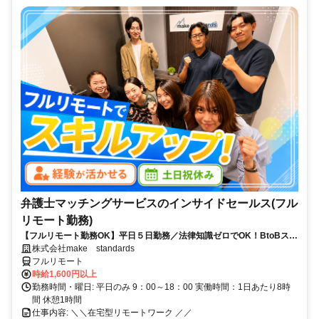
弁護士マッチングサービスのインサイドセールス(フル
リモート勤務)
【フルリモート勤務OK】平日５日勤務／法律知識ゼロでOK！BtoBスキ
ルが身につく営業職
株式会社make standards
フルリモート
時給1,600円以上
勤務時間・曜日: 平日のみ 9：00～18：00 実働時間：1日あたり8時
間 休憩1時間
仕事内容: ＼＼在宅型リモートワーク ／／