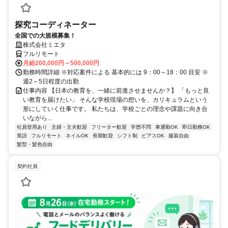
探究コーディネーター
全国での大規模募集！
株式会社ミエタ
フルリモート
月給200,000円～500,000円
勤務時間詳細 ※対応案件による 基本的には 9：00～18：00 目安 ※
週2～5日程度の出勤
仕事内容 【日本の教育を、一緒に前進させませんか？】 「もっと良
い教育を届けたい」 そんな学校現場の想いを、カリキュラムという
形にしていく仕事です。 私たちは、学校ごとの理念や課題に向き合
いながら...
社員登用あり
主婦・主夫歓迎
フリーター歓迎
学歴不問
車通勤OK
即日勤務OK
英語
フルリモート
ネイルOK
長期歓迎
シフト制
ピアスOK
服装自由
髪型・髪色自由
契約社員