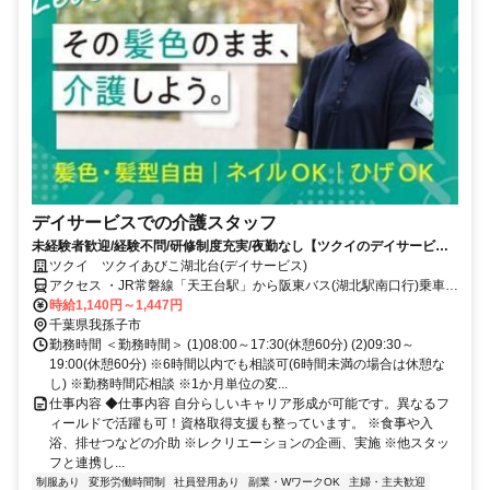
デイサービスでの介護スタッフ
未経験者歓迎/経験不問/研修制度充実/夜勤なし【ツクイのデイサービス/
介護スタッフ求人】
ツクイ ツクイあびこ湖北台(デイサービス)
アクセス ・JR常磐線「天王台駅」から阪東バス(湖北駅南口行)乗車、
「けやき通り」下車徒歩約1分/「団地中央」下車徒歩約4分
時給1,140円～1,447円
千葉県我孫子市
勤務時間 ＜勤務時間＞ (1)08:00～17:30(休憩60分) (2)09:30～
19:00(休憩60分) ※6時間以内でも相談可(6時間未満の場合は休憩な
し) ※勤務時間応相談 ※1か月単位の変...
仕事内容 ◆仕事内容 自分らしいキャリア形成が可能です。異なるフ
ィールドで活躍も可！資格取得支援も整っています。 ※食事や入
浴、排せつなどの介助 ※レクリエーションの企画、実施 ※他スタッ
フと連携し...
制服あり
変形労働時間制
社員登用あり
副業・WワークOK
主婦・主夫歓迎