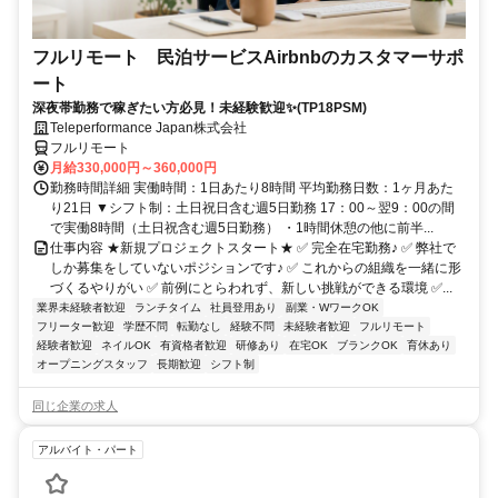
フルリモート 民泊サービスAirbnbのカスタマーサポ
ート
深夜帯勤務で稼ぎたい方必見！未経験歓迎✨(TP18PSM)
Teleperformance Japan株式会社
フルリモート
月給330,000円～360,000円
勤務時間詳細 実働時間：1日あたり8時間 平均勤務日数：1ヶ月あた
り21日 ▼シフト制：土日祝日含む週5日勤務 17：00～翌9：00の間
で実働8時間（土日祝含む週5日勤務） ・1時間休憩の他に前半...
仕事内容 ★新規プロジェクトスタート★ ✅ 完全在宅勤務♪ ✅ 弊社で
しか募集をしていないポジションです♪ ✅ これからの組織を一緒に形
づくるやりがい ✅ 前例にとらわれず、新しい挑戦ができる環境 ✅...
業界未経験者歓迎
ランチタイム
社員登用あり
副業・WワークOK
フリーター歓迎
学歴不問
転勤なし
経験不問
未経験者歓迎
フルリモート
経験者歓迎
ネイルOK
有資格者歓迎
研修あり
在宅OK
ブランクOK
育休あり
オープニングスタッフ
長期歓迎
シフト制
同じ企業の求人
アルバイト・パート