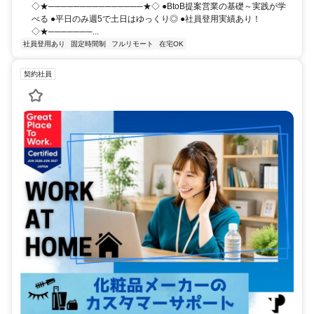
◇★───────────────★◇ ●BtoB提案営業の基礎～実践が学
べる ●平日のみ週5で土日はゆっくり◎ ●社員登用実績あり！
◇★───────...
社員登用あり
固定時間制
フルリモート
在宅OK
契約社員